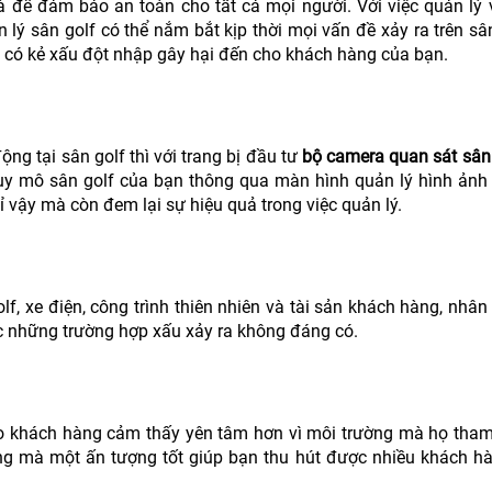
à để đảm bảo an toàn cho tất cả mọi người. Với việc quản lý 
lý sân golf có thể nắm bắt kịp thời mọi vấn đề xảy ra trên sân
y có kẻ xấu đột nhập gây hại đến cho khách hàng của bạn.
ộng tại sân golf thì với trang bị đầu tư
bộ camera quan sát sân
quy mô sân golf của bạn thông qua màn hình quản lý hình ảnh
hỉ vậy mà còn đem lại sự hiệu quả trong việc quản lý.
olf, xe điện, công trình thiên nhiên và tài sản khách hàng, nhân 
c những trường hợp xấu xảy ra không đáng có.
o khách hàng cảm thấy yên tâm hơn vì môi trường mà họ tham
ng mà một ấn tượng tốt giúp bạn thu hút được nhiều khách h