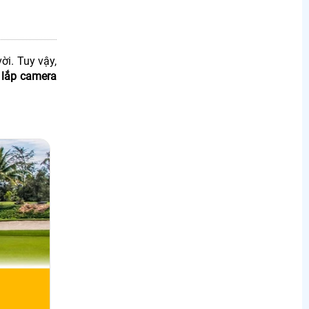
ời. Tuy vậy,
ì
lắp camera