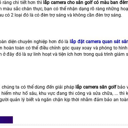
ràng chi tiết hơn thì
lắp camera cho sân golf có màu ban đê
nh màu sắc chân thực, bạn có thể nhận dạng rõ ràng những hoạ
u có 2 loại đó là có đèn trợ sáng và không cần đèn trợ sáng.
oàn diện chuyên nghiệp hơn đó là
lắp đặt camera quan sát sân
n hoàn toàn có thể điều chỉnh góc quay xoay và phóng to hình
 ở đây đó là sự linh hoạt và tiện ích hơn trong quá trình giám 
 chúng ta có thể dùng đến giải pháp
lắp camera sân golf
bảo v
hiểm như hố sâu, khu vực đang thi công và sửa chữa, ... thì 
gười quản lý biết và ngăn chặn kịp thời nhằm đảm bảo an toà
IÊU?