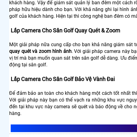
khách hàng. Vậy để giám sát quản lý ban đêm một cách rõ 
pháp hữu hiệu dành cho bạn. Với khả năng ghi lại hình ả
golf của khách hàng. Hiện tại thì công nghệ ban đêm có mà
Lắp Camera Cho Sân Golf Quay Quét & Zoom
Một giải pháp nữa cung cấp cho bạn khả năng giám sát t
quay quét và zoom hình ảnh
. Với giải pháp camera này bạ
vị trí mà bạn muốn quan sát trên sân golf dễ dàng. Ưu điểm
động tại sân golf.
Lắp Camera Cho Sân Golf Bảo Vệ Vành Đai
Để đảm bảo an toàn cho khách hàng một cách tốt nhất thì
Với giải pháp này bạn có thể vạch ra những khu vực nguy 
đến tại khu vực này camera sẽ quét và báo động về cho n
hàng.
LẮP CAMERA CHO SÂN GOLF GIÁ BAO NH