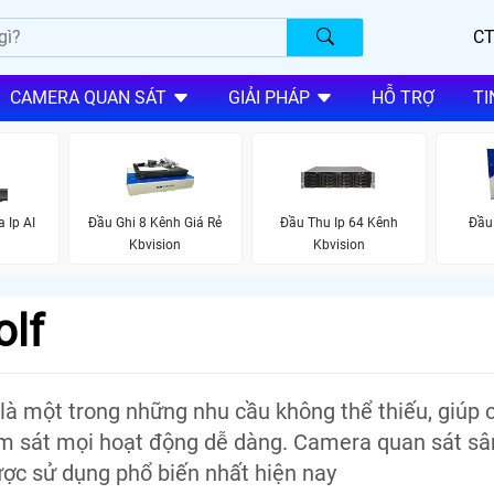
CT
CAMERA QUAN SÁT
GIẢI PHÁP
HỖ TRỢ
TI
 Ip AI
Đầu Ghi 8 Kênh Giá Rẻ
Đầu Thu Ip 64 Kênh
Đầu
Kbvision
Kbvision
olf
 là một trong những nhu cầu không thể thiếu, giúp 
ám sát mọi hoạt động dễ dàng. Camera quan sát sâ
ược sử dụng phổ biến nhất hiện nay