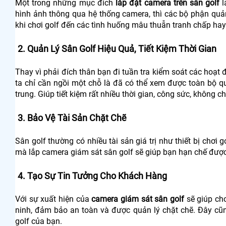
Một trong những mục đích
lắp đặt camera trên sân golf
l
hình ảnh thông qua hệ thống camera, thì các bộ phận quản 
khi chơi golf đến các tình huống mâu thuẫn tranh chấp ha
2. Quản Lý Sân Golf Hiệu Quả, Tiết Kiệm Thời Gian
Thay vì phải đích thân bạn đi tuần tra kiểm soát các hoạt đ
ta chỉ cần ngồi một chỗ là đã có thể xem được toàn bộ 
trung. Giúp tiết kiệm rất nhiều thời gian, công sức, không c
3. Bảo Vệ Tài Sản Chặt Chẽ
Sân golf thường có nhiều tài sản giá trị như thiết bị chơi g
mà lắp camera giám sát sân golf sẽ giúp bạn hạn chế đượ
4. Tạo Sự Tin Tưởng Cho Khách Hàng
Với sự xuất hiện của
camera giám sát sân golf
sẽ giúp ch
ninh, đảm bảo an toàn và được quản lý chặt chẽ. Đây cũ
golf của bạn.