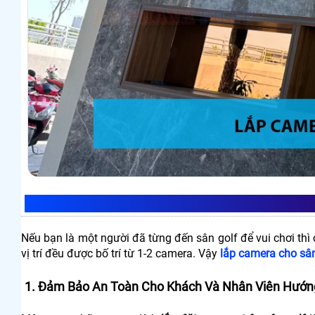
NHỮNG LỢI ÍCH KHI LẮP CAMERA CHO S
Nếu bạn là một người đã từng đến sân golf để vui chơi th
vị trí đều được bố trí từ 1-2 camera. Vậy
lắp camera cho sân
1. Đảm Bảo An Toàn Cho Khách Và Nhân Viên Hướn