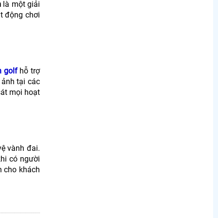
m
là một giải
t động chơi
 golf
hỗ trợ
 ảnh tại các
sát mọi hoạt
ệ vành đai.
khi có người
n cho khách