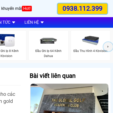
0938.112.399
 khuyến mãi
Hot!
N TỨC
LIÊN HỆ
 Ghi Ip 8 Kênh
Đầu Ghi Ip 64 Kênh
Đầu Thu Hình 4 Kbvision
Kbvision
Dahua
Bài viết liên quan
cho các
n gold