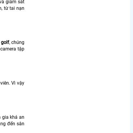
và giám sát
, từ tai nạn
 golf
, chúng
 camera tập
viên. Vì vậy
 gia khá an
àng đến sân