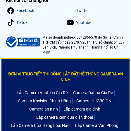
Kết nối với chúng tôi
Facebook
Twitter
Tiktok
Youtube
Mã số doanh nghiệp: 0312866570 do Sở Tài Chính
TP.HCM cấp ngày 23/07/2014. Trụ sở chính: 51 Lũy
Bán Bích, Phường Phú Thạnh, Thành Phố Hồ Chí
Minh
ĐƠN VỊ TRỰC TIẾP THI CÔNG LẮP ĐẶT HỆ THỐNG CAMERA AN
NINH
Lắp Camera Vantech Giá Rẻ
Camera Dahua Giá Rẻ
Camera Kbvision Chính Hãng
Camera HIKVISION
Camera an ninh
Lắp camera gia đình
Lắp camera xem qua điện thoại
Lắp Camera Cửa Hàng Loại Nào
Lắp Camera Văn Phòng