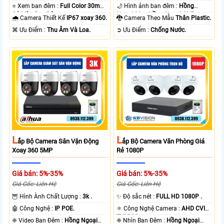
⭐ Xem ban đêm :
Full Color 30m
🌙 Hình ảnh ban đêm :
Hồng
Có Màu Ban Ðêm.
Ngoại 20m Hồng Ngoại SMD.
🌧️ Camera Thiết Kế
IP67 xoay 360.
🐉️ Camera Theo Mẫu
Thân Plastic.
️⌘ Ưu Điểm :
Thu Âm Và Loa.
️➲ Ưu Điểm :
Chống Nước.
L
L
Ắp Bộ Camera Sân Vận Động
Ắp Bộ Camera Văn Phòng Giá
Xoay 360 5MP
Rẻ 1080P
Giá bán: 5%-35%
Giá bán: 5%-35%
Giá Gốc: Liên Hệ
Giá Gốc: Liên Hệ
🦉 Hình Ành Chất Lượng :
3k .
✨ Độ sắc nét :
FULL HD 1080P .
🤖️ Công Nghệ :
IP POE.
⚛️ Công Nghệ Camera :
AHD CVI
TVI BCS.
❈ Video Ban Đêm :
Hồng Ngoại
❈ Nhìn Ban Đêm :
Hồng Ngoại