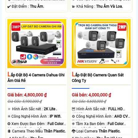
+ Nhựa.
️✔️ Đặt Điểm :
Thu Âm.
️💫 Khả Năng :
Thu Âm Và Loa.
L
L
Ắp Đặt Bộ 4 Camera Dahua Ghi
Ắp Đặt Bộ Camera Quan Sát
Âm Giá Rẻ
Công Ty
Giá bán: 4,800,000 ₫
Giá bán: 4,000,000 ₫
Giá Gốc: 5,900,000 ₫
Giá Gốc: 5,600,000 ₫
🔅 Hình Ảnh Sắc nét :
2K Lite .
🦉 Hình Ảnh Sắc nét :
FULL HD
1080P .
✳️ Công Nghệ Hình Ảnh :
IP Wifi.
⚙ Công Nghệ Hình Ảnh :
AHD CVI
TVI BCS.
❂ Xem Được Ban Đêm :
Full Color
❈ Tầm Xa Ban Đêm :
Full Color
30m Có Màu Ban Ðêm.
20m Có Màu Ban Ðêm.
🐜 Camera Theo Mẫu
Thân Plastic.
🐉️ Loại Camera
Thân Plastic.