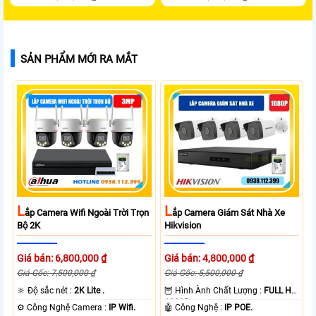
SẢN PHẨM MỚI RA MẮT
L
L
Ắp Camera Wifi Ngoài Trời Trọn
Ắp Camera Giám Sát Nhà Xe
Bộ 2K
Hikvision
Giá bán: 6,800,000 ₫
Giá bán: 4,800,000 ₫
Giá Gốc: 7,500,000 ₫
Giá Gốc: 5,500,000 ₫
🔆 Độ sắc nét :
2K Lite .
🦉 Hình Ành Chất Lượng :
FULL HD
1080P .
⚙ Công Nghệ Camera :
IP Wifi.
🤖️ Công Nghệ :
IP POE.