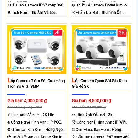
30m ONVIF.
20m Hồng Ngoại Smart IR.
↕️ Cấu Tạo Camera
IP67 xoay 360.
🎼️ Thiết Kế Camera
Dome Kim loại
+ Nhựa.
️🔔 Tích Hợp :
Thu Âm Và Loa.
️💠 Điểm Nỗi Bật :
Thu hình Ổn
Định.
L
L
Ắp Camera Giám Sát Cửa Hàng
Ắp Camera Quan Sát Gia Đình
Trọn Bộ VIGI 3MP
Gía Rẻ 3K
Giá bán: 4,900,000 ₫
Giá bán: 8,500,000 ₫
Giá Gốc: 9,500,000 ₫
Giá Gốc: 9,600,000 ₫
️⚡ Hình Ảnh Sắc nét :
2K Lite .
️👀 Hình Ảnh Sắc nét :
3k .
®️ Công Nghệ Hình Ảnh :
IP POE.
🏆 Công Nghệ Hình Ảnh :
IP Wifi.
❂ Giám sát Ban Đêm :
Hồng Ngoại
❂ Xem Được Ban Đêm :
Hồng
30m Có Màu Ban Ðêm.
Ngoại 30m Có Màu Ban Ðêm.
🐉️ Thiết Kế Camera
Dome Kim loại
💦 Cấu Tạo Camera
IP67 xoay 360.