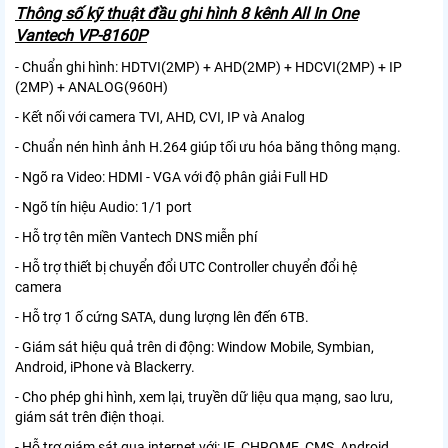
Thông số kỹ thuật đầu ghi hình 8 kênh All In One
Vantech VP-8160P
- Chuẩn ghi hình: HDTVI(2MP) + AHD(2MP) + HDCVI(2MP) + IP
(2MP) + ANALOG(960H)
- Kết nối với camera TVI, AHD, CVI, IP và Analog
- Chuẩn nén hình ảnh H.264 giúp tối ưu hóa băng thông mạng.
- Ngõ ra Video: HDMI - VGA với độ phân giải Full HD
- Ngõ tín hiệu Audio: 1/1 port
- Hỗ trợ tên miền Vantech DNS miễn phí
- Hỗ trợ thiết bị chuyển đổi UTC Controller chuyển đổi hệ
camera
- Hỗ trợ 1 ố cứng SATA, dung lượng lên đến 6TB.
- Giám sát hiệu quả trên di động: Window Mobile, Symbian,
Android, iPhone và Blackerry.
- Cho phép ghi hình, xem lại, truyền dữ liệu qua mạng, sao lưu,
giám sát trên điện thoại.
- Hỗ trợ giám sát qua internet với: IE, CHROME, CMS, Android,