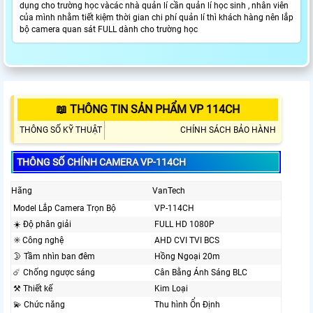
dụng cho trường học vàcác nhà quản lí cần quản lí học sinh , nhân viên
của mình nhằm tiết kiệm thời gian chi phí quản lí thì khách hàng nên lắp
bộ camera quan sát FULL dành cho trường học
📖 THÔNG TIN SẢN PHẨM VP 114CH
THÔNG SỐ KỸ THUẬT
CHÍNH SÁCH BẢO HÀNH
THÔNG SỐ CHÍNH CAMERA VP-114CH
Hãng
VanTech
Model Lắp Camera Trọn Bộ
VP-114CH
☀️ Độ phân giải
FULL HD 1080P
✳️ Công nghệ
AHD CVI TVI BCS
🌛 Tầm nhìn ban đêm
Hồng Ngoại 20m
☄️ Chống ngược sáng
Cân Bằng Ánh Sáng BLC
⚒ Thiết kế
Kim Loại
💫 Chức năng
Thu hình Ổn Định