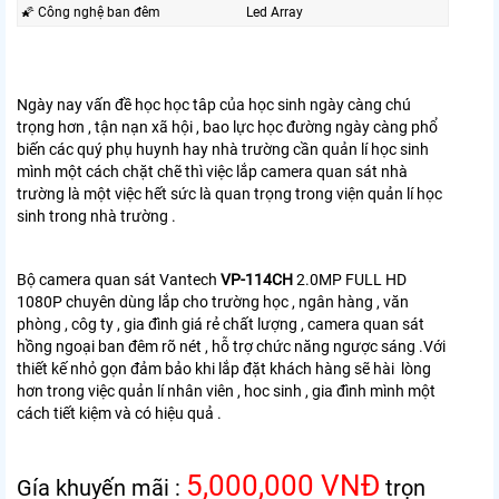
🌠 Công nghệ ban đêm
Led Array
Ngày nay vấn đề học học tâp của học sinh ngày càng chú
trọng hơn , tận nạn xã hội , bao lực học đường ngày càng phổ
biến các quý phụ huynh hay nhà trường cần quản lí học sinh
mình một cách chặt chẽ thì việc lắp camera quan sát nhà
trường là một việc hết sức là quan trọng trong viện quản lí học
sinh trong nhà trường .
Bộ camera quan sát Vantech
VP-114CH
2.0MP FULL HD
1080P chuyên dùng lắp cho trường học , ngân hàng , văn
phòng , côg ty , gia đình giá rẻ chất lượng , camera quan sát
hồng ngoại ban đêm rõ nét , hỗ trợ chức năng ngược sáng .Với
thiết kế nhỏ gọn đảm bảo khi lắp đặt khách hàng sẽ hài lòng
hơn trong việc quản lí nhân viên , hoc sinh , gia đình mình một
cách tiết kiệm và có hiệu quả .
5,000,000
VNĐ
Gía khuyến mãi :
trọn