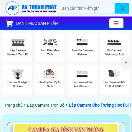
DANH MỤC SẢN PHẨM
Lắp Camera
Linh Kiện Máy
Trọn Bộ Camera
Bộ Camera
Vantech Trọn Bộ
Tính
Ghi Âm
Visioncop Full
Color
Camera Starlight
Thiết Bị Bảo Vệ An
Bộ Camera Ghi
Lắp Camera UNV
Uniview
Ninh
Âm Kbvision
Full Hd 1080P
›
›
Trang chủ
Lắp Camera Trọn Bộ
Lắp Camera Cho Trường Học Full 