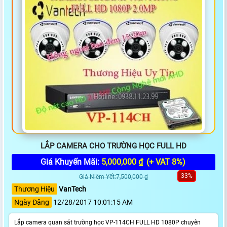
LẮP CAMERA CHO TRƯỜNG HỌC FULL HD
Giá Khuyến Mãi:
5,000,000 ₫
(+ VAT 8%)
33%
Giá Niêm Yết:7,500,000 ₫
Thương Hiệu
VanTech
Ngày Đăng
12/28/2017 10:01:15 AM
Lắp camera quan sát trường học VP-114CH FULL HD 1080P chuyên