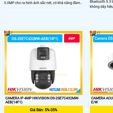
Bluetooth 5.3 
5.0MP cho ra hình ảnh sắc nét, có khả năng đàm
không dây hiệu
thoại 2 chiều qua camera, có tính năng Ai nhận
diện người, thú cưng, phương tiện, trang bị pin sạc
6.700mAh giúp hoạt động lâu dài.
7
17
CAMERA IP 4MP HIKVISION DS-2SE7C432MW-
CAMERA ACUS
AEB(14F1)
E/W
Giá Bán: 5%-35%