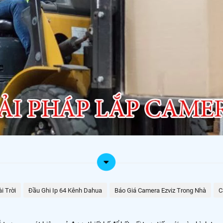
i Trời
Đầu Ghi Ip 64 Kênh Dahua
Báo Giá Camera Ezviz Trong Nhà
C