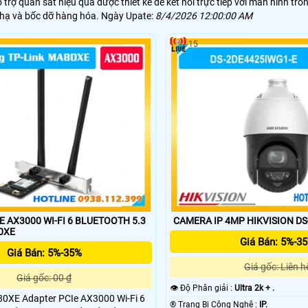
rợ quan sát hiệu quả được thiết kế để kết nối trực tiếp với màn hình tron
g hạ và bốc dỡ hàng hóa. Ngày Upate:
8/4/2026 12:00:00 AM
15
E AX3000 WI-FI 6 BLUETOOTH 5.3
CAMERA IP 4MP HIKVISION D
0XE
Giá Bán: 5%-3
Giá Bán: 5%-35%
Giá gốc: Liên h
Giá gốc: 00 ₫
👁 Độ Phân giải :
Ultra 2k + .
80XE Adapter PCIe AX3000 Wi-Fi 6
®️ Trang Bị Công Nghệ :
IP.