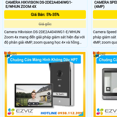
CAMERA HIKVISION DS-2DE2A404IWG1-
CAMERA SPEE
E/WHUN ZOOM 4X
(4MP)
Giá Bán: 5%-35%
Giá gốc:
Camera Hikvision DS-2DE2A404IWG1-E/WHUN
Camera Speed 
Zoom 4x mang đến giải pháp giám sát hiện đại với
pháp giám sát 
độ phân giải 4MP, zoom quang học 4× và hồng
4MP, zoom qua
ngoại 20m. camera này hỗ trợ kết nối WiFi, đàm
100m.DS-2DE44
thoại hai chiều, nhận diện người và phương tiện,
nghệ DarkFight
285
242
giúp quản lý hiệu quả tại gia đình, cửa hàng, văn
chụp khuôn mặ
phòng và kho xưởng.
động ổn định tr