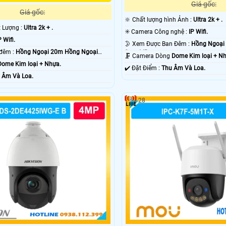
Giá gốc:
Giá gốc:
🔆 Chất lượng hình Ảnh :
Ultra 2k + .
t Lượng :
Ultra 2k + .
✳️ Camera Công nghệ :
IP Wifi.
P Wifi.
🌛 Xem Được Ban Đêm :
Hồng Ngoại
❂ Hình ảnh ban đêm :
Hồng Ngoại 20m Hồng Ngoại
Smart IR.
🗜️ Camera Dòng
Dome Kim loại + N
Dome Kim loại + Nhựa.
️✔️ Đặt Điểm :
Thu Âm Và Loa.
 Âm Và Loa.
28