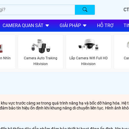
CT
CAMERA QUAN SÁT
GIẢI PHÁP
HỖ TRỢ
TI
on Nhìn
Camera Auto Traking
Lắp Camera Wifi Full HD
Cam
Hikvision
Hikvision
 khu vực trước càng xe trong quá trình nâng hạ và bốc dỡ hàng hóa. Hệ
 đảm bảo tín hiệu ổn định khi khung nâng di chuyển liên tục. Hình ảnh k
 đến hệ thống dây dẫn nhằm đảm bảo thiết bị hoạt động ổn định, liên tục 