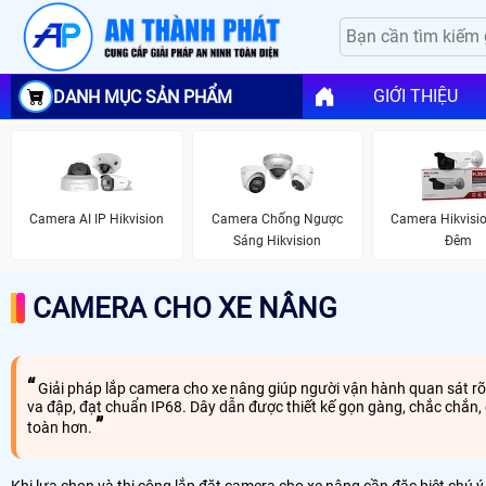
GIỚI THIỆU
DANH MỤC SẢN PHẨM
Camera AI IP Hikvision
Camera Chống Ngược
Camera Hikvisi
Sáng Hikvision
Đêm
CAMERA CHO XE NÂNG
Giải pháp lắp camera cho xe nâng giúp người vận hành quan sát rõ
va đập, đạt chuẩn IP68. Dây dẫn được thiết kế gọn gàng, chắc chắn,
toàn hơn.
Khi lựa chọn và thi công lắp đặt camera cho xe nâng cần đặc biệt chú ý