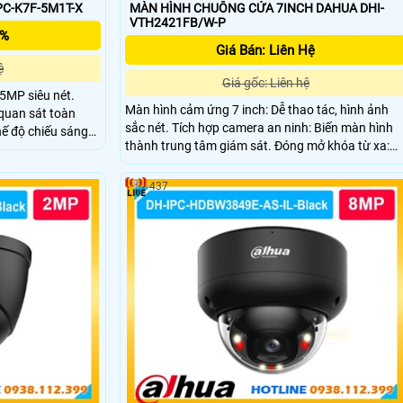
PC-K7F-5M1T-X
MÀN HÌNH CHUÔNG CỬA 7INCH DAHUA DHI-
VTH2421FB/W-P
5%
Giá Bán: Liên Hệ
ệ
Giá gốc: Liên hệ
5MP siêu nét.
Màn hình cảm ứng 7 inch: Dễ thao tác, hình ảnh
quan sát toàn
sắc nét. Tích hợp camera an ninh: Biến màn hình
hế độ chiếu sáng
thành trung tâm giám sát. Đóng mở khóa từ xa:
 phương tiện và
Điều khiển cửa qua màn hình hoặc điện thoại. Đàm
thoại hai chiều: Giao tiếp trực tiếp với khách đến
437
thăm. Kết nối báo động: Nhận thông báo khẩn cấp
từ các cảm biến.