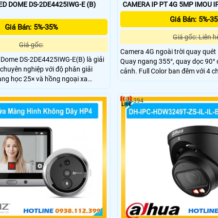
D DOME DS-2DE4425IWG-E (B)
CAMERA IP PT 4G 5MP IMOU I
Giá Bán: 5%-3
Giá Bán: 5%-35%
Giá gốc: Liên h
Giá gốc:
Camera 4G ngoài trời quay quét 
Dome DS-2DE4425IWG-E(B) là giải
Quay ngang 355°, quay dọc 90° 
chuyên nghiệp với độ phân giải
cảnh. Full Color ban đêm với 4 c
ng học 25× và hồng ngoại xa
thông minh. AI phát hiện người,
25IWG-E(B) nổi bật nhờ công
Smart Tracking.
er, nhận diện người và phương tiện,
394
t, chuẩn IP67 cùng khả năng hoạt
ong nhiều điều kiện thời tiết.