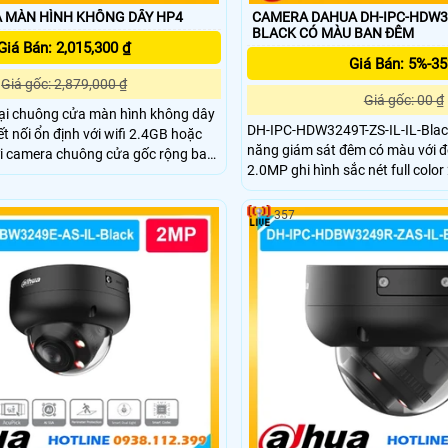
 MÀN HÌNH KHÔNG DÂY HP4
CAMERA DAHUA DH-IPC-HDW324
BLACK CÓ MÀU BAN ĐÊM
Giá Bán: 2,015,300 ₫
Giá Bán: 5%-3
Giá gốc: 2,879,000 ₫
Giá gốc: 00 ₫
oại chuông cửa màn hình không dây
DH-IPC-HDW3249T-ZS-IL-IL-Black
t nối ổn định với wifi 2.4GB hoặc
năng giám sát đêm có màu với đ
ới camera chuông cửa gốc rộng bao
2.0MP ghi hình sắc nét full colo
hu vực ra vào độ phân giải Full HD
sát ổn định. Với độ bền vượt tr
t, khây thẻ nhớ lên đến 512Gb lưu
dome ip dahua nhờ tích hợp chó
c sự kiện, tích hợp Micro và loa đàm
357
chống va đập IK10 camera siêu 
kiện thời tiết