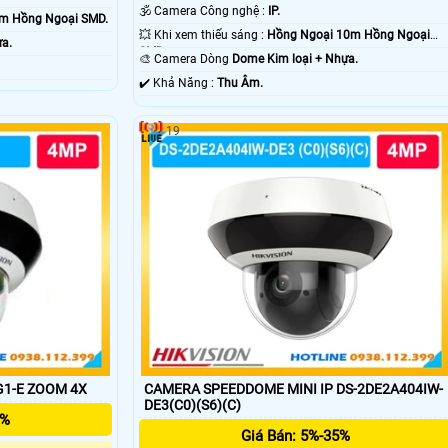
🕉️ Camera Công nghệ :
IP.
m Hồng Ngoại SMD.
💥 Khi xem thiếu sáng :
Hồng Ngoại 10m Hồng Ngoại
ựa.
SMD.
🎨 Camera Dòng
Dome Kim loại + Nhựa.
️✔️ Khả Năng :
Thu Âm.
19
G1-E ZOOM 4X
CAMERA SPEEDDOME MINI IP DS-2DE2A404IW-
DE3(C0)(S6)(C)
5%
Giá Bán: 5%-35%