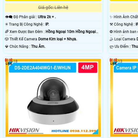
Giá gốc: Liên hệ
👁️‍🗨 Độ Phân giải :
Ultra 2k + .
✨ Hình Ành Chấ
✳️ Trang Bị Công Nghệ :
IP.
⚒ Công Nghệ :
I
🌈 Xem Được Ban Đêm :
Hồng Ngoại 10m Hồng Ngoại
SMD.
Smart IR.
🎲 Thiết Kế Camera
Dome Kim loại + Nhựa.
🤹 Loại Camera
️💎 Chức Năng :
Thu Âm.
️ლ Ưu Điểm :
Thu
18
13