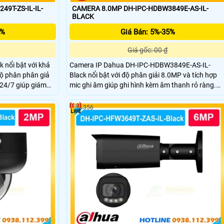
9T-ZS-IL-IL-
CAMERA 8.0MP DH-IPC-HDBW3849E-AS-IL-
BLACK
5%
Giá Bán: 5%-35%
Giá gốc: 00 ₫
 nổi bật với khả
Camera IP Dahua DH-IPC-HDBW3849E-AS-IL-
ộ phân phân giả
Black nổi bật với độ phân giải 8.0MP và tích hợp
r 24/7 giúp giám
mic ghi âm giúp ghi hình kèm âm thanh rỏ ràng.
ợi của dòng camera
Camera có khả năng chống nước cao IP67 và
ng nước IP67 và
chống va đập lên đến IK10 mang lại độ bền vượt
356
bền trong mọi điều
trội cho dòng camera này.