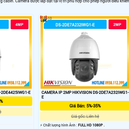
g cabin. Camera được lắp đặt tại vị trí phù hợp cho phép người điều khiể
10
S-2DE4425IWG1-E
CAMERA IP 2MP HIKVISION DS-2DE7A232IWG1-
E
5%
Giá Bán: 5%-35%
ệ
Giá gốc: Liên hệ
️⚡ Chất lượng hình Ảnh :
FULL HD 1080P .