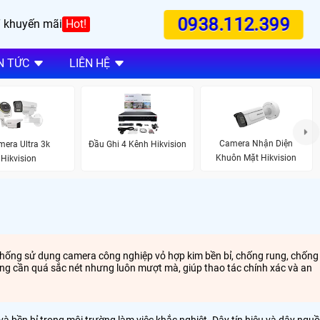
0938.112.399
 khuyến mãi
Hot!
N TỨC
LIÊN HỆ
Camera Nhận Diện
era Ultra 3k
Đầu Ghi 4 Kênh Hikvision
Khuôn Mặt Hikvision
Hikvision
 thống sử dụng camera công nghiệp vỏ hợp kim bền bỉ, chống rung, chống
hông cần quá sắc nét nhưng luôn mượt mà, giúp thao tác chính xác và an
và bền bỉ trong môi trường làm việc khắc nghiệt. Dây tín hiệu và dây ngu