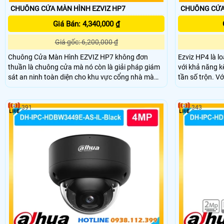
CHUÔNG CỬA MÀN HÌNH EZVIZ HP7
CHUÔNG CỬA
Giá Bán: 4,340,000 ₫
Giá gốc: 6,200,000 ₫
Chuông Cửa Màn Hình EZVIZ HP7 không đơn
Ezviz HP4 là l
thuần là chuông cửa mà nó còn là giải pháp giám
với khả năng kế
sát an ninh toàn diện cho khu vực cổng nhà mà
tần số trộn. V
không cần lắp camera giám sát thông thương. Với
quát toàn bộ k
camera được tích hợp trong bộ chuông cửa với độ
giám sát rỏ né
phân giải 2K đảm bảo khu vực ra vào luôn được
trữ video và cá
391
343
giám sát
thoại 2 chiều