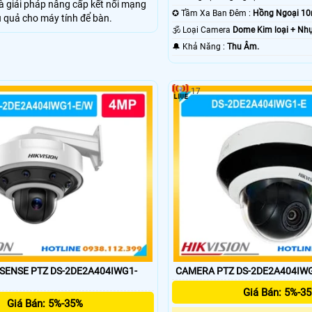
là giải pháp nâng cấp kết nối mạng
✪ Tầm Xa Ban Đêm :
Hồng Ngoại 10
 quả cho máy tính để bàn.
🕉️ Loại Camera
Dome Kim loại + Nh
️🔔 Khả Năng :
Thu Âm.
17
ENSE PTZ DS-2DE2A404IWG1-
CAMERA PTZ DS-2DE2A404IW
Giá Bán: 5%-3
Giá Bán: 5%-35%