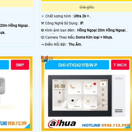
Giá gốc:
🔅 Chất lượng hình :
Ultra 2k + .
⚒ Công Nghệ Sử Dụng :
IP.
 20m Hồng Ngoại
❂ Hình ảnh ban đêm :
Hồng Ngoại 20m Hồng Ngoại
hựa.
Smart IR.
🎲 Camera Theo Mẫu
Dome Kim loại + Nhựa.
️⇝ Điểm Nỗi Bật :
Thu Âm.
23