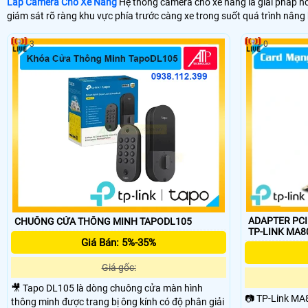
Lắp Camera Cho Xe Nâng
Hệ thống camera cho xe nâng là giải pháp hỗ t
giám sát rõ ràng khu vực phía trước càng xe trong suốt quá trình nân
3
0
ADAPTER PCI
CHUÔNG CỬA THÔNG MINH TAPODL105
TP-LINK MA8
Giá Bán: 5%-35%
Giá gốc:
🎥 Tapo DL105 là dòng chuông cửa màn hình
📷 TP-Link MA
thông minh được trang bị ông kính có độ phân giải