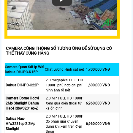
CAMERA CÙNG THÔNG SỐ TƯƠNG ỨNG ĐỂ SỬ DỤNG CÓ
THỂ THAY CÙNG HÃNG
Camera Quan Sát Ip Wifi
Chất Lượng Hình sắt nét
1,700,000 VNĐ
Dahua DH-IPC-K15P
2.0 megapixel FULL HD
Dahua DH-IPC-C22P
1080P phù hợp chi phí
1,600,000 VNĐ
hình ảnh rõ nét
Camera Dome Hdcvi
2.0 MP FULL HD 1080P
2Mp Starlight Dahua
Xem qua điện thoại từ
6,960,000 VNĐ
Hac-Hdbw3231ep-Z
xa ổn định
2.0 MP FULL HD 1080P
Dahua Hac-
độ phân giải khuyên
Hfw3231ep-Z 2Mp
6,960,000 VNĐ
dùng khi xem trên điện
Starlight
thoại