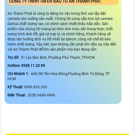
CÔNG TY TNHH TM-DV ĐẦU TƯ AN THÀNH PHÁT
An Thành Phát là công ty đáng tin cậy trong lĩnh vực lắp đặt
camera cho xưởng sản xuất. Chúng tôi cung cấp trọn bộ camera
Dahua chất lượng cao, có chính sách chiết khấu hấp dẫn. Sản
phẩm của chúng tôi mang lại hình ảnh màu sắc trung thực, chất
lượng hình ảnh tốt, giá cả hợp lý, và chính hãng. Khách hàng sẽ
được tận hưởng dịch vụ tốt nhất tại tphcm, cùng với chế độ bảo
hành chất lượng. Vậy nên, bạn không cần phải tìm đâu xa, hãy đến
với An Thành Phát để tìm sản phẩm mà bạn đang cần.
Trụ Sở:
51 Lũy Bán Bích, Phường Phú Thạnh, TP.HCM
Hotline: 0938.11.23.99
Chi Nhánh 1:
445/38 Tân Hòa Đông,Phường Bình Trị Đông, TP
HCM
Kỹ Thuật:
0906.855.330
Điện Thoại:
(028) 6688.4949