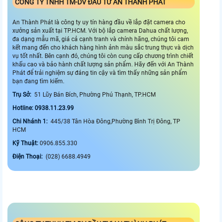
CÔNG TY TNHH TM-DV ĐẦU TƯ AN THÀNH PHÁT
An Thành Phát là công ty uy tín hàng đầu về lắp đặt camera cho
xưởng sản xuất tại TP.HCM. Với bộ lắp camera Dahua chất lượng,
đa dạng mẫu mã, giá cả cạnh tranh và chính hãng, chúng tôi cam
kết mang đến cho khách hàng hình ảnh màu sắc trung thực và dịch
vụ tốt nhất. Bên cạnh đó, chúng tôi còn cung cấp chương trình chiết
khấu cao và bảo hành chất lượng sản phẩm. Hãy đến với An Thành
Phát để trải nghiệm sự đáng tin cậy và tìm thấy những sản phẩm
bạn đang tìm kiếm.
Trụ Sở:
51 Lũy Bán Bích, Phường Phú Thạnh, TP.HCM
Hotline: 0938.11.23.99
Chi Nhánh 1:
445/38 Tân Hòa Đông,Phường Bình Trị Đông, TP
HCM
Kỹ Thuật:
0906.855.330
Điện Thoại:
(028) 6688.4949