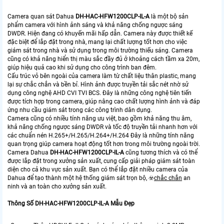
Camera quan sát Dahua
DH-HAC-HFW1200CLP-IL-A
là một bộ sản
phẩm camera với hình ảnh sáng và khả năng chống ngược sáng
DWDR. Hiện đang có khuyến mãi hấp dẫn. Camera này được thiết kế
đặc biệt để lắp đặt trong nhà, mang lại chất lượng tốt hơn cho việc
giám sát trong nhà và sử dụng trong môi trường thiếu sáng. Camera
cũng có khả năng hiển thị màu sắc đầy đủ ở khoảng cách tầm xa 20m,
giúp hiệu quả cao khi sử dụng cho công trình ban đêm.
Cấu trúc vỏ bên ngoài của camera làm từ chất liệu thân plastic, mang
lại sự chắc chắn và bền bỉ. Hình ảnh được truyền tải sắc nét nhờ sử
dụng công nghệ AHD CVI TVI BCS. Đây là những công nghệ tiên tiến
được tích hợp trong camera, giúp nâng cao chất lượng hình ảnh và đáp
ứng nhu cầu giám sát trong các công trình dân dụng.
Camera cũng có nhiều tính năng ưu việt, bao gồm khả năng thu âm,
khả năng chống ngược sáng DWDR và tốc độ truyền tải nhanh hơn với
các chuẩn nén H.265+/H.265/H.264+/H.264 Đây là những tính năng
quan trọng giúp camera hoạt động tốt hơn trong môi trường ngoài trời.
Camera Dahua
DH-HAC-HFW1200CLP-IL-A
cũng tương thích và có thể
được lắp đặt trong xưởng sản xuất, cung cấp giải pháp giám sát toàn
diện cho cả khu vực sản xuất. Bạn có thể lắp đặt nhiều camera của
Dahua để tạo thành một hệ thống giám sát trọn bộ, ☣️
chắc chắn
an
ninh và an toàn cho xưởng sản xuất.
Thông Số DH-HAC-HFW1200CLP-IL-A Mẫu Đẹp