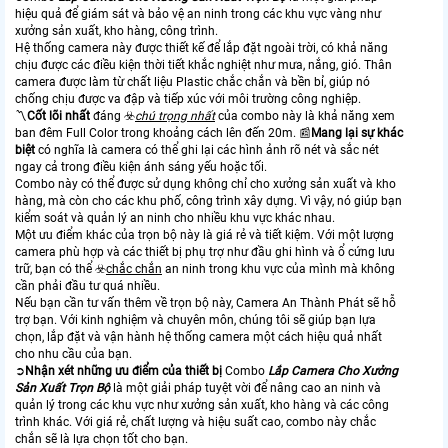
hiệu quả để giám sát và bảo vệ an ninh trong các khu vực vàng như
xưởng sản xuất, kho hàng, công trình.
Hệ thống camera này được thiết kế để lắp đặt ngoài trời, có khả năng
chịu được các điều kiện thời tiết khắc nghiệt như mưa, nắng, gió. Thân
camera được làm từ chất liệu Plastic chắc chắn và bền bỉ, giúp nó
chống chịu được va đập và tiếp xúc với môi trường công nghiệp.
〽
Cốt lõi nhất
đáng ☣️
chú trọng nhất
của combo này là khả năng xem
ban đêm Full Color trong khoảng cách lên đến 20m. 📰
Mang lại sự khác
biệt
có nghĩa là camera có thể ghi lại các hình ảnh rõ nét và sắc nét
ngay cả trong điều kiện ánh sáng yếu hoặc tối.
Combo này có thể được sử dụng không chỉ cho xưởng sản xuất và kho
hàng, mà còn cho các khu phố, công trình xây dựng. Vì vậy, nó giúp bạn
kiểm soát và quản lý an ninh cho nhiều khu vực khác nhau.
Một ưu điểm khác của trọn bộ này là giá rẻ và tiết kiệm. Với một lượng
camera phù hợp và các thiết bị phụ trợ như đầu ghi hình và ổ cứng lưu
trữ, bạn có thể ☣️
chắc chắn
an ninh trong khu vực của mình mà không
cần phải đầu tư quá nhiều.
Nếu bạn cần tư vấn thêm về trọn bộ này, Camera An Thành Phát sẽ hỗ
trợ bạn. Với kinh nghiệm và chuyên môn, chúng tôi sẽ giúp bạn lựa
chọn, lắp đặt và vận hành hệ thống camera một cách hiệu quả nhất
cho nhu cầu của bạn.
➲
Nhận xét những ưu điểm của thiết bị
Combo
Lắp Camera Cho Xưởng
Sản Xuất Trọn Bộ
là một giải pháp tuyệt vời để nâng cao an ninh và
quản lý trong các khu vực như xưởng sản xuất, kho hàng và các công
trình khác. Với giá rẻ, chất lượng và hiệu suất cao, combo này chắc
chắn sẽ là lựa chọn tốt cho bạn.