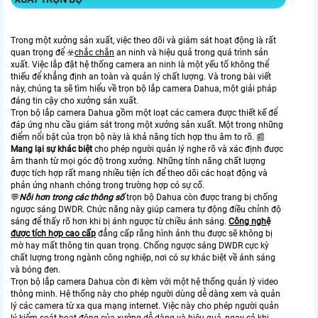
Trong một xưởng sản xuất, việc theo dõi và giám sát hoạt động là rất
quan trọng để ☣️
chắc chắn
an ninh và hiệu quả trong quá trình sản
xuất. Việc lắp đặt hệ thống camera an ninh là một yếu tố không thể
thiếu để khẳng định an toàn và quản lý chất lượng. Và trong bài viết
này, chúng ta sẽ tìm hiểu về trọn bộ lắp camera Dahua, một giải pháp
đáng tin cậy cho xưởng sản xuất.
Trọn bộ lắp camera Dahua gồm một loạt các camera được thiết kế để
đáp ứng nhu cầu giám sát trong một xưởng sản xuất. Một trong những
điểm nổi bật của trọn bộ này là khả năng tích hợp thu âm to rõ. 📰
Mang lại sự khác biệt
cho phép người quản lý nghe rõ và xác định được
âm thanh từ mọi góc độ trong xưởng. Những tính năng chất lượng
được tích hợp rất mang nhiều tiện ích để theo dõi các hoạt động và
phản ứng nhanh chóng trong trường hợp có sự cố.
💬
Nỗi hơn trong các thông số
trọn bộ Dahua còn được trang bị chống
ngược sáng DWDR. Chức năng này giúp camera tự động điều chỉnh độ
sáng để thấy rõ hơn khi bị ánh ngược từ chiều ánh sáng.
Công nghệ
được tích hợp cao cấp
đẳng cấp rằng hình ảnh thu được sẽ không bị
mờ hay mất thông tin quan trọng. Chống ngược sáng DWDR cực kỳ
chất lượng trong ngành công nghiệp, nơi có sự khác biệt về ánh sáng
và bóng đen.
Trọn bộ lắp camera Dahua còn đi kèm với một hệ thống quản lý video
thông minh. Hệ thống này cho phép người dùng dễ dàng xem và quản
lý các camera từ xa qua mạng internet. Việc này cho phép người quản