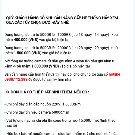
QUÝ KHÁCH HÀNG CÓ NHU CẦU NÂNG CẤP HỆ THỐNG HÃY XEM
QUA CÁC TÙY CHỌN DƯỚI ĐÂY NHÉ:
Dung lượng lưu trữ từ 500GB lên 1000GB (lưu 13 ngày - 14 ngày) -> bù
thêm
400.000 (VNĐ)
vào giá bộ hiện tại
Dung lượng lưu trữ từ 500GB lên 2000GB (lưu 28 ngày - 29 ngày) -> bù
thêm
1.500.000 (VNĐ
) vào giá bộ hiện tại
Mở rộng hệ thống camera từ đầu ghi hình 4 kênh lên đầu ghi hình 8
kênh -> bù thêm
1.000.000 (VNĐ)
vào giá bộ hiện tại
Bạn cần nâng cấp hơn thế nữa thì hãy gọi cho chúng tôi qua số
hotline
0938.112.399
để được tư vấn kỹ hơn nha.
⚙ ĐƠN GIÁ CÓ THỂ PHÁT SINH THÊM NẾU CÓ :
- Chi phí dây điện cấp nguồn 220V là 6000đ/m
- Chi phí dây tín hiệu camera 6000đ/1m
- Vật tư ống nẹp và chi phí thi công trong nẹp 15.000/ mét (tính theo
thực tế)
- Hộp box bảo vệ nguồn camera, giúp làm thẩm mỹ cho ngôi nhà của