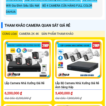
Wifi Gia Đình Siêu Sắc Nét
BỘ 4 CAMERA CỬA HÀNG FULL COLOR
DAHUA
THAM KHẢO CAMERA QUAN SÁT GIÁ RẺ
CÙNG LOẠI
CAMERA 2K 4K
SẢN PHẨM THAM KHẢO
Lắp Camera Nhà Xưởng Giá Rẻ
Lắp Bộ Camera Nhà Xưởng Giá Rẻ
Ánh Sáng Kép
6,200,000 ₫
3,400,000 ₫
Giá Gốc: 8,200,000 ₫
Giá Gốc: 7,800,000 ₫