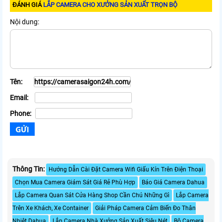
ĐÁNH GIÁ
LẮP CAMERA CHO XƯỞNG SẢN XUẤT TRỌN BỘ
Nội dung:
Tên:
Email:
Phone:
Thông Tin:
Hướng Dẫn Cài Đặt Camera Wifi Giấu Kín Trên Điện Thoại
Chọn Mua Camera Giám Sát Giá Rẻ Phù Hợp
Báo Giá Camera Dahua
Lắp Camera Quan Sát Cửa Hàng Shop Cần Chú Những Gì
Lắp Camera
Trên Xe Khách, Xe Container
Giải Pháp Camera Cảm Biến Đo Thân
Nhiệt Dahua
Lắp Camera Nhà Xưởng Sản Xuất Siêu Nét
Bộ Camera