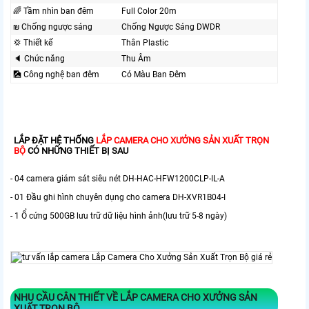
🌈 Tầm nhìn ban đêm
Full Color 20m
₪ Chống ngược sáng
Chống Ngược Sáng DWDR
💢 Thiết kế
Thân Plastic
🔈 Chức năng
Thu Âm
🎑 Công nghệ ban đêm
Có Màu Ban Ðêm
LẮP ĐẶT HỆ THỐNG
LẮP CAMERA CHO XƯỞNG SẢN XUẤT TRỌN
BỘ
CÓ NHỮNG THIẾT BỊ SAU
- 04 camera giám sát siêu nét DH-HAC-HFW1200CLP-IL-A
- 01 Đầu ghi hình chuyên dụng cho camera DH-XVR1B04-I
- 1 Ổ cứng 500GB lưu trữ dữ liệu hình ảnh(lưu trữ 5-8 ngày)
NHU CẦU CÂN THIẾT VỀ LẮP CAMERA CHO XƯỞNG SẢN
XUẤT TRỌN BỘ