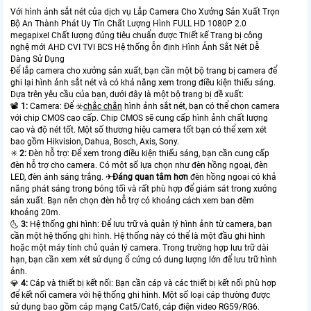
Với hình ảnh sắt nét của dịch vụ Lắp Camera Cho Xưởng Sản Xuất Trọn
Bộ An Thành Phát Uy Tín Chất Lượng Hình FULL HD 1080P 2.0
megapixel Chất lượng đúng tiêu chuẩn được Thiết kế Trang bị công
nghệ mới AHD CVI TVI BCS Hệ thống ỗn định Hình Ảnh Sắt Nét Dễ
Dàng Sử Dụng
Để lắp camera cho xưởng sản xuất, bạn cần một bộ trang bị camera để
ghi lại hình ảnh sắt nét và có khả năng xem trong điều kiện thiếu sáng.
Dựa trên yêu cầu của bạn, dưới đây là một bộ trang bị đề xuất:
📽
1:
Camera: Để ☣️
chắc chắn
hình ảnh sắt nét, bạn có thể chọn camera
với chip CMOS cao cấp. Chip CMOS sẽ cung cấp hình ảnh chất lượng
cao và độ nét tốt. Một số thương hiệu camera tốt bạn có thể xem xét
bao gồm Hikvision, Dahua, Bosch, Axis, Sony.
✳️
2:
Đèn hỗ trợ: Để xem trong điều kiện thiếu sáng, bạn cần cung cấp
đèn hỗ trợ cho camera. Có một số lựa chọn như đèn hồng ngoại, đèn
LED, đèn ánh sáng trắng. ✈
Đáng quan tâm hơn
đèn hồng ngoại có khả
năng phát sáng trong bóng tối và rất phù hợp để giám sát trong xưởng
sản xuất. Bạn nên chọn đèn hỗ trợ có khoảng cách xem ban đêm
khoảng 20m.
🌜
3:
Hệ thống ghi hình: Để lưu trữ và quản lý hình ảnh từ camera, bạn
cần một hệ thống ghi hình. Hệ thống này có thể là một đầu ghi hình
hoặc một máy tính chủ quản lý camera. Trong trường hợp lưu trữ dài
hạn, bạn cần xem xét sử dụng ổ cứng có dung lượng lớn để lưu trữ hình
ảnh.
💎
4:
Cáp và thiết bị kết nối: Bạn cần cáp và các thiết bị kết nối phù hợp
để kết nối camera với hệ thống ghi hình. Một số loại cáp thường được
sử dụng bao gồm cáp mạng Cat5/Cat6, cáp điện video RG59/RG6.