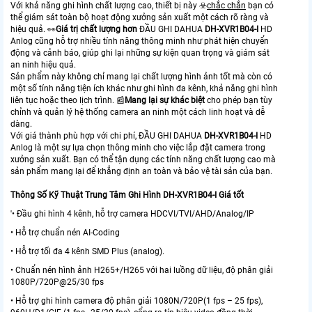
Với khả năng ghi hình chất lượng cao, thiết bị này ☣️
chắc chắn
bạn có
thể giám sát toàn bộ hoạt động xưởng sản xuất một cách rõ ràng và
hiệu quả. ️👀
Giá trị chất lượng hơn
ĐẦU GHI DAHUA
DH-XVR1B04-I
HD
Anlog cũng hỗ trợ nhiều tính năng thông minh như phát hiện chuyển
động và cảnh báo, giúp ghi lại những sự kiện quan trọng và giám sát
an ninh hiệu quả.
Sản phẩm này không chỉ mang lại chất lượng hình ảnh tốt mà còn có
một số tính năng tiện ích khác như ghi hình đa kênh, khả năng ghi hình
liên tục hoặc theo lịch trình. 📰
Mang lại sự khác biệt
cho phép bạn tùy
chỉnh và quản lý hệ thống camera an ninh một cách linh hoạt và dễ
dàng.
Với giá thành phù hợp với chi phí, ĐẦU GHI DAHUA
DH-XVR1B04-I
HD
Anlog là một sự lựa chọn thông minh cho việc lắp đặt camera trong
xưởng sản xuất. Bạn có thể tận dụng các tính năng chất lượng cao mà
sản phẩm mang lại để khẳng định an toàn và bảo vệ tài sản của bạn.
Thông Số Kỹ Thuật Trung Tâm Ghi Hình DH-XVR1B04-I Giá tốt
'• Đầu ghi hình 4 kênh, hỗ trợ camera HDCVI/TVI/AHD/Analog/IP
• Hỗ trợ chuẩn nén AI-Coding
• Hỗ trợ tối đa 4 kênh SMD Plus (analog).
• Chuẩn nén hình ảnh H265+/H265 với hai luồng dữ liệu, độ phân giải
1080P/720P@25/30 fps
• Hỗ trợ ghi hình camera độ phân giải 1080N/720P(1 fps – 25 fps),