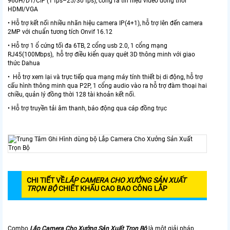
960H/D1/CIF (1 fps–25/30 fps), cổng ra tín hiệu video đồng thời
HDMI/VGA
• Hỗ trợ kết nối nhiều nhãn hiệu camera IP(4+1), hỗ trợ lên đến camera
2MP với chuẩn tương tích Onvif 16.12
• Hỗ trợ 1 ổ cứng tối đa 6TB, 2 cổng usb 2.0, 1 cổng mạng
RJ45(100Mbps), hỗ trợ điều kiển quay quét 3D thông minh với giao
thức Dahua
• Hỗ trợ xem lại và trực tiếp qua mạng máy tính thiết bị di động, hỗ trợ
cấu hình thông minh qua P2P, 1 cổng audio vào ra hỗ trợ đàm thoại hai
chiều, quản lý đồng thời 128 tài khoản kết nối.
• Hỗ trợ truyền tải âm thanh, báo động qua cáp đồng trục
CHI TIẾT VỀ
LẮP CAMERA CHO XƯỞNG SẢN XUẤT
TRỌN BỘ
CHIẾT KHẤU CAO BAO CÔNG LẮP
Combo
Lắp Camera Cho Xưởng Sản Xuất Trọn Bộ
là một giải pháp