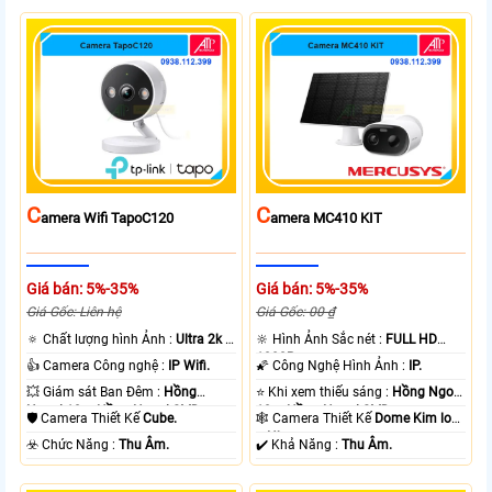
C
C
Amera Wifi TapoC120
Amera MC410 KIT
Giá bán: 5%-35%
Giá bán: 5%-35%
Giá Gốc: Liên hệ
Giá Gốc: 00 ₫
🔅 Chất lượng hình Ảnh :
Ultra 2k +
🔆 Hình Ảnh Sắc nét :
FULL HD
.
1080P .
👍 Camera Công nghệ :
IP Wifi.
🌠 Công Nghệ Hình Ảnh :
IP.
💥 Giám sát Ban Đêm :
Hồng
⭐ Khi xem thiếu sáng :
Hồng Ngoại
Ngoại 10m Hồng Ngoại SMD.
10m Hồng Ngoại SMD.
🛡 Camera Thiết Kế
Cube.
🕸️ Camera Thiết Kế
Dome Kim loại
+ Nhựa.
️☣️ Chức Năng :
Thu Âm.
️✔️ Khả Năng :
Thu Âm.