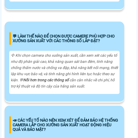
️💬 LÀM THẾ NÀO ĐỂ CHỌN ĐƯỢC CAMERE PHÙ HỢP CHO
XƯỞNG SẢN XUẤT VỚI CÁC THÔNG SỐ LẮP ĐẶT?
🦅 Khi chọn camera cho xưởng sản xuất, cần xem xét các yếu tố
như độ phân giải cao, khả năng quan sát ban đêm, tính năng
chống thấm nước và chống va đập, khả năng kết nối mạng, thiết
lập khu vực bảo vệ, và tính năng ghi hình liên tục hoặc theo sự
kiện. 💬
Nỗi hơn trong các thông số
cần cân nhắc về chi phí, hỗ
trợ kỹ thuật và độ tin cậy của hãng sản xuất.
📣 CÁC YẾU TỐ NÀO NÊN XEM XÉT ĐỂ ĐẢM BẢO HỆ THỐNG
CAMERA LẮP CHO XƯỞNG SẢN XUẤT HOẠT ĐỘNG HIỆU
QUẢ VÀ BẢO MẬT?