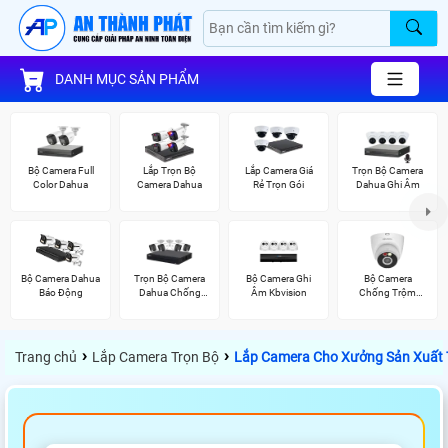
DANH MỤC SẢN PHẨM
Bộ Camera Full
Lắp Trọn Bộ
Lắp Camera Giá
Trọn Bộ Camera
Color Dahua
Camera Dahua
Rẻ Trọn Gói
Dahua Ghi Âm
Bộ Camera Dahua
Trọn Bộ Camera
Bộ Camera Ghi
Bộ Camera
Báo Động
Dahua Chống
Âm Kbvision
Chống Trộm
Trộm
Kbvision
›
›
Trang chủ
Lắp Camera Trọn Bộ
Lắp Camera Cho Xưởng Sản Xuất 