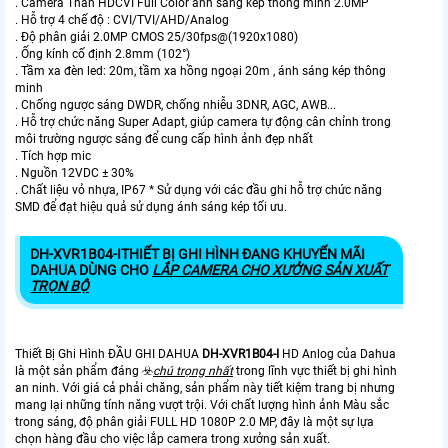
. Camera Thân HDCVI Full Color ánh sáng kép thông minh 2.0MP
. Hỗ trợ 4 chế độ : CVI/TVI/AHD/Analog
. Độ phân giải 2.0MP CMOS 25/30fps@(1920x1080)
. Ống kính cố định 2.8mm (102°)
. Tầm xa đèn led: 20m, tầm xa hồng ngoại 20m , ánh sáng kép thông
minh
. Chống ngược sáng DWDR, chống nhiễu 3DNR, AGC, AWB...
. Hỗ trợ chức năng Super Adapt, giúp camera tự động cân chỉnh trong
môi trường ngược sáng để cung cấp hình ảnh đẹp nhất
. Tích hợp mic
. Nguồn 12VDC ± 30%
. Chất liệu vỏ nhựa, IP67 * Sử dụng với các đầu ghi hỗ trợ chức năng
SMD để đạt hiệu quả sử dụng ánh sáng kép tối ưu.
DH-XVR1B04-I
THIẾT BỊ GHI HÌNH ĐANG KHUYẾN MÃI
DAHUA DÙNG CHO
LẮP CAMERA CHO XƯỞNG SẢN XUẤT
TRỌN BỘ
Thiết Bị Ghi Hình ĐẦU GHI DAHUA
DH-XVR1B04-I
HD Anlog của Dahua
là một sản phẩm đáng ☣️
chú trọng nhất
trong lĩnh vực thiết bị ghi hình
an ninh. Với giá cả phải chăng, sản phẩm này tiết kiệm trang bị nhưng
mang lại những tính năng vượt trội. Với chất lượng hình ảnh Màu sắc
trong sáng, độ phân giải FULL HD 1080P 2.0 MP, đây là một sự lựa
chọn hàng đầu cho việc lắp camera trong xưởng sản xuất.