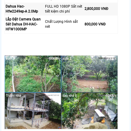
Dahua Hac-
FULL HD 1080P Sắt nét
2,800,000 VNĐ
Hfw2249ep-A 2.0Mp
tiết kiệm chi phí
Lắp Đặt Camera Quan
Chất Lượng Hình sắt
Sát Dahua DH-HAC-
800,000 VNĐ
nét
HFW1000MP