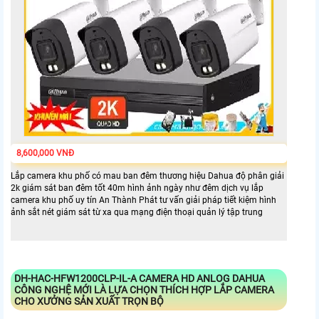
8,600,000 VNĐ
Lắp camera khu phố có mau ban đêm thương hiệu Dahua độ phân giải
2k giám sát ban đêm tốt 40m hình ảnh ngày như đêm dịch vụ lắp
camera khu phố uy tín An Thành Phát tư vấn giải pháp tiết kiệm hình
ảnh sắt nét giám sát từ xa qua mạng điện thoại quản lý tập trung
DH-HAC-HFW1200CLP-IL-A
CAMERA HD ANLOG DAHUA
CÔNG NGHỆ MỚI LÀ LỰA CHỌN THÍCH HỢP LẮP CAMERA
CHO XƯỞNG SẢN XUẤT TRỌN BỘ