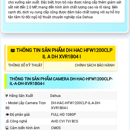
cho xưởng sản xuất. Đặc biệt, trọn bộ này được nâng cấp thêm giám sát
sắt nét đến 2.0 MP, mang đến hình ảnh chất lượng cao và rõ ràng. Bên
cạnh đó, dịch vụ cung cấp cũng được đảm bảo chất lượng với sự hỗ trợ
tận tâm từ đội ngũ kỹ thuật chuyên nghiệp của Dahua
📖 THÔNG TIN SẢN PHẨM DH HAC HFW1200CLP
IL A DH XVR1B04 I
THÔNG SỐ KỸ THUẬT
CHÍNH SÁCH BẢO HÀNH
THÔNG TIN SẢN PHẨM CAMERA DH-HAC-HFW1200CLP-
IL-A-DH-XVR1B04-I
🔰 Hãng Sản Xuất
Dahua
↕️ Model Lắp Camera Trọn
DH-HAC-HFW1200CLP-IL-A-DH-
Bộ
XVR1B04-I
👁 Độ phân giải
FULL HD 1080P
🕉️ Công nghệ
AHD CVI TVI BCS
💻 Cảm biến hình ảnh
CMOS