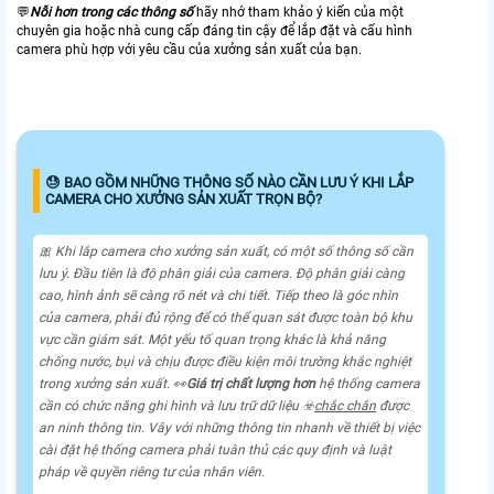
💬
Nỗi hơn trong các thông số
hãy nhớ tham khảo ý kiến của một
chuyên gia hoặc nhà cung cấp đáng tin cậy để lắp đặt và cấu hình
camera phù hợp với yêu cầu của xưởng sản xuất của bạn.
😓 BAO GỒM NHỮNG THÔNG SỐ NÀO CẦN LƯU Ý KHI LẮP
CAMERA CHO XƯỞNG SẢN XUẤT TRỌN BỘ?
🎀 Khi lắp camera cho xưởng sản xuất, có một số thông số cần
lưu ý. Đầu tiên là độ phân giải của camera. Độ phân giải càng
cao, hình ảnh sẽ càng rõ nét và chi tiết. Tiếp theo là góc nhìn
của camera, phải đủ rộng để có thể quan sát được toàn bộ khu
vực cần giám sát. Một yếu tố quan trọng khác là khả năng
chống nước, bụi và chịu được điều kiện môi trường khắc nghiệt
trong xưởng sản xuất. ️👀
Giá trị chất lượng hơn
hệ thống camera
cần có chức năng ghi hình và lưu trữ dữ liệu ☣️
chắc chắn
được
an ninh thông tin. Vây với những thông tin nhanh về thiết bị việc
cài đặt hệ thống camera phải tuân thủ các quy định và luật
pháp về quyền riêng tư của nhân viên.