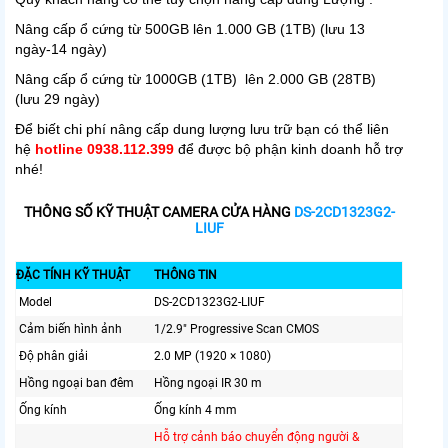
Nâng cấp ổ cứng từ 500GB lên 1.000 GB (1TB) (lưu 13
ngày-14 ngày)
Nâng cấp ổ cứng từ 1000GB (1TB) lên 2.000 GB (28TB)
(lưu 29 ngày)
Để biết chi phí nâng cấp dung lượng lưu trữ bạn có thể liên
hệ
hotline 0938.112.399
để được bộ phận kinh doanh hỗ trợ
nhé!
THÔNG SỐ KỸ THUẬT CAMERA CỬA HÀNG
DS-2CD1323G2-
LIUF
ĐẶC TÍNH KỸ THUẬT
THÔNG TIN
Model
DS-2CD1323G2-LIUF
Cảm biến hình ảnh
1/2.9" Progressive Scan CMOS
Độ phân giải
2.0 MP (1920 × 1080)
Hồng ngoại ban đêm
Hồng ngoại IR 30 m
Ống kính
Ống kính 4 mm
Hỗ trợ cảnh báo chuyển động người &