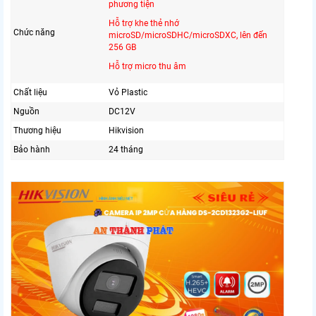
phương tiện
Hỗ trợ khe thẻ nhớ
Chức năng
microSD/microSDHC/microSDXC, lên đến
256 GB
Hỗ trợ micro thu âm
Chất liệu
Vỏ Plastic
Nguồn
DC12V
Thương hiệu
Hikvision
Bảo hành
24 tháng