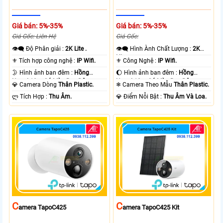
Giá bán: 5%-35%
Giá bán: 5%-35%
Giá Gốc: Liên Hệ
Giá Gốc:
👁️‍🗨 Độ Phân giải :
2K Lite .
👁️‍🗨 Hình Ành Chất Lượng :
2K
Lite .
⚜️ Tích hợp công nghệ :
IP Wifi.
⚜️ Công Nghệ :
IP Wifi.
🌛 Hình ảnh ban đêm :
Hồng
🌔 Hình ảnh ban đêm :
Hồng
Ngoại 10m Có Màu Ban Ðêm.
Ngoại 10m Có Màu Ban Ðêm.
💎 Camera Dòng
Thân Plastic.
❄ Camera Theo Mẫu
Thân Plastic.
️ლ Tích Hợp :
Thu Âm.
️💎 Điểm Nỗi Bật :
Thu Âm Và Loa.
C
C
Amera TapoC425
Amera TapoC425 Kit