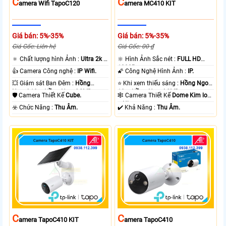
C
C
Amera Wifi TapoC120
Amera MC410 KIT
Giá bán: 5%-35%
Giá bán: 5%-35%
Giá Gốc: Liên hệ
Giá Gốc: 00 ₫
🔅 Chất lượng hình Ảnh :
Ultra 2k +
🔆 Hình Ảnh Sắc nét :
FULL HD
.
1080P .
👍 Camera Công nghệ :
IP Wifi.
🌠 Công Nghệ Hình Ảnh :
IP.
💥 Giám sát Ban Đêm :
Hồng
⭐ Khi xem thiếu sáng :
Hồng Ngoại
Ngoại 10m Hồng Ngoại SMD.
10m Hồng Ngoại SMD.
🛡 Camera Thiết Kế
Cube.
🕸️ Camera Thiết Kế
Dome Kim loại
+ Nhựa.
️☣️ Chức Năng :
Thu Âm.
️✔️ Khả Năng :
Thu Âm.
C
C
Amera TapoC410 KIT
Amera TapoC410