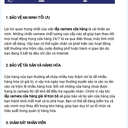
1. BẢO VỆ AN NINH TỐI ƯU
Lợi ích quan trọng nhất của việc
lắp camera cửa hàng
là cải thiện an
ninh. Những chiếc camera chất lượng cao cấp này sẽ giúp bạn theo dõi
mọi hoạt động trong cửa hàng 24/7 từ xa qua điện thoại, máy tính một
cách dễ dàng. Vậy bạn có thể ngăn chặn và phát hiện các hoạt động
bất thường như trộm cắp, cướp đường phố hoặc hành vi gian lận dù
bạn đang ở bất kỳ đâu chỉ cần có Internet.
2. BẢO VỆ TÀI SẢN VÀ HÀNG HÓA
Cửa hàng của bạn thường sẽ chứa nhiều hay thậm chí là rất nhiều
hàng hóa có giá trị, vì vậy mà ngày nay thường xuyên xảy ra các vụ lẻn
vào và trộm đi nhiều hàng hoá. Đối với những cửa hàng chưa được
trang bị camera thì rất khó để điều tra nguyên nhân. Chính vì vậy khi
lắp camera cửa hàng giá rẻ trọn bộ
sẽ giúp bảo vệ tài sản cửa hàng của
bạn tránh khỏi mất mát và bị phá hoại. Bạn có thể dễ dàng kiểm tra và
xác minh mọi thay đổi trong kho hàng, giúp bạn duy trì sự tổ chức và
hiệu suất trong quản lý hàng hóa.
3. GIÁM SÁT NHÂN VIÊN