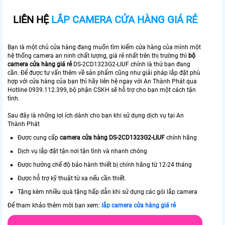
LIÊN HỆ
LẮP CAMERA CỬA HÀNG GIÁ RẺ
Bạn là một chủ cửa hàng đang muốn tìm kiếm cửa hàng của mình một
hệ thống camera an ninh chất lượng, giá rẻ nhất trên thị trường thì
bộ
camera cửa hàng giá rẻ
DS-2CD1323G2-LIUF chính là thứ bạn đang
cần. Để được tư vấn thêm về sản phẩm cũng như giải pháp lắp đặt phù
hợp với cửa hàng của bạn thì hãy liên hệ ngay với An Thành Phát qua
Hotline 0939.112.399, bộ phận CSKH sẽ hỗ trợ cho bạn một cách tận
tình.
Sau đây là những lợi ích dành cho bạn khi sử dụng dịch vụ tại An
Thành Phát
Được cung cấp
camera cửa hàng DS-2CD1323G2-LIUF
chính hãng
Dịch vụ lắp đặt tận nơi tận tình và nhanh chóng
Được hưởng chế độ bảo hành thiết bị chính hãng từ 12-24 tháng
Được hỗ trợ kỹ thuật từ xa nếu cần thiết.
Tặng kèm nhiều quà tặng hấp dẫn khi sử dụng các gói lắp camera
Để tham khảo thêm mời bạn xem:
lắp camera cửa hàng giá rẻ