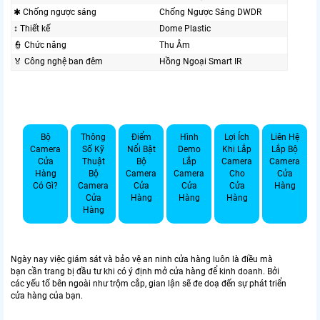
✱ Chống ngược sáng
Chống Ngược Sáng DWDR
↕️ Thiết kế
Dome Plastic
👮 Chức năng
Thu Âm
️🏅️ Công nghệ ban đêm
Hồng Ngoại Smart IR
Bộ
Thông
Điểm
Hình
Lợi Ích
Liên Hệ
Camera
Số Kỹ
Nổi Bật
Demo
Khi Lắp
Lắp Bộ
Cửa
Thuật
Bộ
Lắp
Camera
Camera
Hàng
Bộ
Camera
Camera
Cho
Cửa
Có Gì?
Camera
Cửa
Cửa
Cửa
Hàng
Cửa
Hàng
Hàng
Hàng
Hàng
Ngày nay việc giám sát và bảo vệ an ninh cửa hàng luôn là điều mà
bạn cần trang bị đầu tư khi có ý định mở cửa hàng để kinh doanh. Bởi
các yếu tố bên ngoài như trộm cắp, gian lận sẽ đe doạ đến sự phát triển
cửa hàng của bạn.