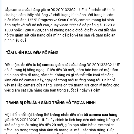
Lắp camera cửa hàng giá rẻ
DS-2CD1323G2-LIUF chắc chắn sẽ khiến
cho bạn cảm thấy hài lòng về chất lượng hình ảnh. Với trang bị cảm
biến hình ảnh 1/2.9" Progressive Scan CMOS, camera mang lại hình
ảnh tuyệt vời với độ nét cao, quay video 25fps ở độ phân giải 1920 ×
1080 hoặc 1280 × 720, bạn sẽ không bao giờ bỏ lỡ bất kỳ chi tiết nào
hỗ trợ giám sát cửa hàng của mình để bảo vệ tài sản và đảm bảo an
ninh hiệu quả.
TẦM NHÌN BAN ĐÊM RÕ RÀNG
Điều đặc sắc đến từ
bộ camera giám sát cửa hàng
DS-2CD1323G2-LIUF
đó là trang bị hồng ngoại IR lên đến 30 mét, đảm bảo bạn có một tầm
nhìn ban đêm rõ ràng, sắc nét. Không có gì có thể trốn khỏi các ống
kính của bộ camera này, ngay cả trong môi trường bóng tối. Chính vì
vậy mà lắp camera cửa hàng Hikvision trở thành lựa chọn lý tưởng cho
việc giám sát cửa hàng của bạn trong suốt cả ngày và đêm.
TRANG BỊ ĐÈN ÁNH SÁNG TRẮNG HỖ TRỢ AN NINH
Một điểm nổi bật không thể không nhắc đến của
bộ camera cửa hàng
giá rẻ
DS-2CD1323G2-LIUF này chính là tích hợp đèn ánh sáng trắng có
khả năng chiếu sáng lên đến 20 mét, giúp bạn nắm bắt được mọi chi
tiết quan trọng trong hình ảnh và mang lại màu sắc sinh động. Giúp