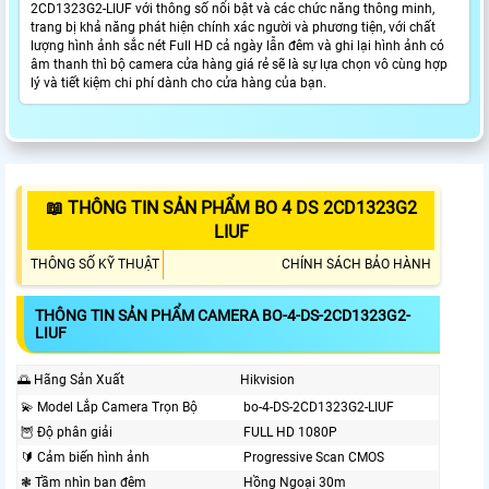
2CD1323G2-LIUF với thông số nổi bật và các chức năng thông minh,
trang bị khả năng phát hiện chính xác người và phương tiện, với chất
lượng hình ảnh sắc nét Full HD cả ngày lẫn đêm và ghi lại hình ảnh có
âm thanh thì bộ camera cửa hàng giá rẻ sẽ là sự lựa chọn vô cùng hợp
lý và tiết kiệm chi phí dành cho cửa hàng của bạn.
📖 THÔNG TIN SẢN PHẨM BO 4 DS 2CD1323G2
LIUF
THÔNG SỐ KỸ THUẬT
CHÍNH SÁCH BẢO HÀNH
THÔNG TIN SẢN PHẨM CAMERA BO-4-DS-2CD1323G2-
LIUF
🌅 Hãng Sản Xuất
Hikvision
💫 Model Lắp Camera Trọn Bộ
bo-4-DS-2CD1323G2-LIUF
🦉 Độ phân giải
FULL HD 1080P
🔰 Cảm biến hình ảnh
Progressive Scan CMOS
❃ Tầm nhìn ban đêm
Hồng Ngoại 30m