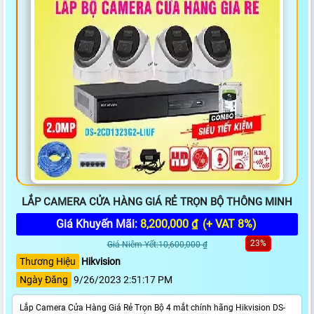
LẮP CAMERA CỬA HÀNG GIÁ RẺ TRỌN BỘ THÔNG MINH
Giá Khuyến Mãi:
8,200,000 ₫
(+ VAT 8%)
23%
Giá Niêm Yết:10,600,000 ₫
Thương Hiệu
Hikvision
Ngày Đăng
9/26/2023 2:51:17 PM
Lắp Camera Cửa Hàng Giá Rẻ Trọn Bộ 4 mắt chính hãng Hikvision DS-