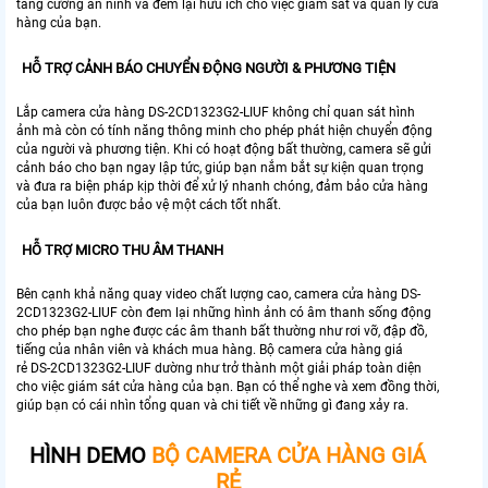
tăng cường an ninh và đem lại hữu ích cho việc giám sát và quản lý cửa
hàng của bạn.
HỖ TRỢ CẢNH BÁO CHUYỂN ĐỘNG NGƯỜI & PHƯƠNG TIỆN
Lắp camera cửa hàng DS-2CD1323G2-LIUF không chỉ quan sát hình
ảnh mà còn có tính năng thông minh cho phép phát hiện chuyển động
của người và phương tiện. Khi có hoạt động bất thường, camera sẽ gửi
cảnh báo cho bạn ngay lập tức, giúp bạn nắm bắt sự kiện quan trọng
và đưa ra biện pháp kịp thời để xử lý nhanh chóng, đảm bảo cửa hàng
của bạn luôn được bảo vệ một cách tốt nhất.
HỖ TRỢ MICRO THU ÂM THANH
Bên cạnh khả năng quay video chất lượng cao, camera cửa hàng DS-
2CD1323G2-LIUF còn đem lại những hình ảnh có âm thanh sống động
cho phép bạn nghe được các âm thanh bất thường như rơi vỡ, đập đồ,
tiếng của nhân viên và khách mua hàng. Bộ camera cửa hàng giá
rẻ DS-2CD1323G2-LIUF dường như trở thành một giải pháp toàn diện
cho việc giám sát cửa hàng của bạn. Bạn có thể nghe và xem đồng thời,
giúp bạn có cái nhìn tổng quan và chi tiết về những gì đang xảy ra.
HÌNH DEMO
BỘ CAMERA CỬA HÀNG GIÁ
RẺ