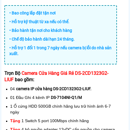
• Bao công lắp đặt tận nơi
• Hỗ trợ kỹ thuật từ xa nếu có thể.
• Bảo hành tận nơi cho khách hàng
• Chế độ bảo hành dài hạn 24 tháng.
• Hỗ trợ 1 đổi 1 trong 7 ngày nếu camera bị lỗi do nhà sản
xuất.
Trọn Bộ
Camera Cửa Hàng Giá Rẻ DS-2CD1323G2-
LIUF
bao gồm:
04
camera IP cửa hàng DS-2CD1323G2-LIUF.
01 Đầu Ghi 4 kênh IP
DS-7104NI-Q1/M
1 Ổ cứng HDD 500GB chính hãng lưu trữ hình ảnh 6-7
ngày
Tặng
1 Switch 5 port 100Mbps chính hãng
Tặng
4 bộ nguồn adapter 12vDC cấp nguồn cho camera