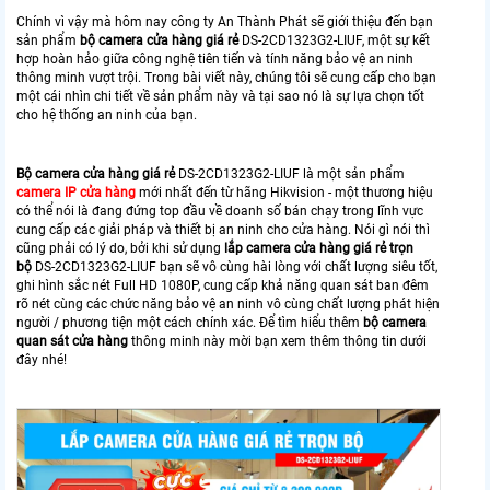
Chính vì vậy mà hôm nay công ty An Thành Phát sẽ giới thiệu đến bạn
sản phẩm
bộ camera cửa hàng giá rẻ
DS-2CD1323G2-LIUF, một sự kết
hợp hoàn hảo giữa công nghệ tiên tiến và tính năng bảo vệ an ninh
thông minh vượt trội. Trong bài viết này, chúng tôi sẽ cung cấp cho bạn
một cái nhìn chi tiết về sản phẩm này và tại sao nó là sự lựa chọn tốt
cho hệ thống an ninh của bạn.
Bộ camera cửa hàng giá rẻ
DS-2CD1323G2-LIUF là một sản phẩm
camera IP cửa hàng
mới nhất đến từ hãng Hikvision - một thương hiệu
có thể nói là đang đứng top đầu về doanh số bán chạy trong lĩnh vực
cung cấp các giải pháp và thiết bị an ninh cho cửa hàng. Nói gì nói thì
cũng phải có lý do, bởi khi sử dụng
lắp camera cửa hàng giá rẻ trọn
bộ
DS-2CD1323G2-LIUF bạn sẽ vô cùng hài lòng với chất lượng siêu tốt,
ghi hình sắc nét Full HD 1080P, cung cấp khả năng quan sát ban đêm
rõ nét cùng các chức năng bảo vệ an ninh vô cùng chất lượng phát hiện
người / phương tiện một cách chính xác. Để tìm hiểu thêm
bộ camera
quan sát cửa hàng
thông minh này mời bạn xem thêm thông tin dưới
đây nhé!