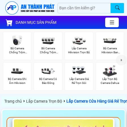
DANH MỤC SẢN PHẨM
Bộ Camera
Bô Camera
Lắp Camera
Bộ Camera
Chống Trộm
Chống Trộm
Hikvision Trọn Bộ
Hikvision Ban
Hikvision
Hikvision
Đêm Có Màu
Bộ Camera Ghi
Bộ Camera Có
Lắp Camera Giá
Lắp Trọn Bộ
Âm Hikvision
Báo Đông
Rẻ Trọn Gói
Camera Dahua
›
›
Trang chủ
Lắp Camera Trọn Bộ
Lắp Camera Cửa Hàng Giá Rẻ Trọ