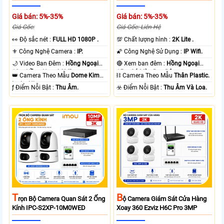
Giá bán: 5%-35%
Giá bán: 5%-35%
Giá Gốc:
Giá Gốc: Liên Hệ
️👀 Độ sắc nét :
FULL HD 1080P .
💯 Chất lượng hình :
2K Lite .
⚜️ Công Nghệ Camera :
IP.
🌠 Công Nghệ Sử Dụng :
IP Wifi.
🌙 Video Ban Đêm :
Hồng Ngoại
🔴 Xem ban đêm :
Hồng Ngoại
10m Hồng Ngoại SMD.
15m Có Màu Ban Ðêm.
👑 Camera Theo Mẫu
Dome Kim
⛓ Camera Theo Mẫu
Thân Plastic.
loại + Nhựa.
️ƒ Điểm Nỗi Bật :
Thu Âm.
️☣️ Điểm Nỗi Bật :
Thu Âm Và Loa.
T
B
Rọn Bộ Camera Quan Sát 2 Ống
Ộ Camera Giám Sát Cửa Hàng
Kính IPC-S2XP-10M0WED
Xoay 360 Ezviz H6C Pro 3MP