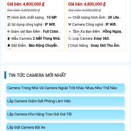
Giá bán: 4,800,000 ₫
Giá bán: 4,800,000 ₫
Giá Gốc: 6,800,000 ₫
Giá Gốc: 6,200,000 ₫
🦉 Hình ảnh chất lượng :
10 MP.
️👀 Chất lượng hình Ảnh :
2K Lite .
🕉️ Sử dụng công nghệ :
IP Wifi.
⚒ Camera Công nghệ :
IP Wifi.
❈ Giám sát Ban Đêm :
Full Color
🔅 Tầm Xa Ban Đêm :
Hồng Ngoại
20m Có Màu Ban Ðêm.
10m Hồng Ngoại Smart IR.
🐜 Mẫu Camera
2 Mắt Trong Nhà.
💦 Loại Camera
Xoay 360.
️🔔 Đặt Điểm :
Báo Động Chuyển
️ƒ Chức Năng :
Xoay 360 Thu Âm.
Động.
TIN TỨC CAMERA MỚI NHẤT
Camera Trong Nhà Và Camera Ngoài Trời Khác Nhau Như Thế Nào
Lắp Camera Giám Sát Phòng Làm Việc
Lắp Camera Kho Hàng Trọn Gói Giá Tốt
Lắp Đặt Camera Bãi Xe