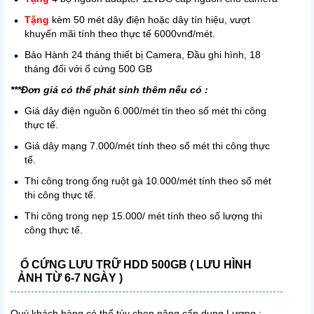
Tặng
kèm 50 mét dây điện hoặc dây tín hiệu, vượt
khuyến mãi tính theo thực tế 6000vnđ/mét.
Bảo Hành 24 tháng thiết bị Camera, Đầu ghi hình, 18
tháng đối với ổ cứng 500 GB
***Đơn giá có thể phát sinh thêm nếu có :
Giá dây điện nguồn 6.000/mét tín theo số mét thi công
thực tế.
Giá dây mạng 7.000/mét tính theo số mét thi công thực
tế.
Thi công trong ống ruột gà 10.000/mét tính theo số mét
thi công thực tế.
Thi công trong nẹp 15.000/ mét tính theo số lượng thi
công thực tế.
Ổ CỨNG LƯU TRỮ HDD 500GB ( LƯU HÌNH
ẢNH TỪ 6-7 NGÀY )
Quý k
hách hàng có thể tùy chọn nâng cấp dung Lượng :