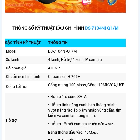
THÔNG SỐ KỸ THUẬT ĐẦU GHI HÌNH
DS-7104NI-Q1/M
ĐẶC TÍNH KỸ THUẬT
THÔNG TIN
Model
DS-7104NI-Q1/M
Số kênh
4 kênh, Hỗ trợ 4 kênh IP camera
Độ phân giải
4.0 MP
Chuẩn nén hình ảnh
Chuẩn nén H.265+
Cổng mạng 100 Mbps, Cổng HDMI/VGA, USB
Cổng kết nối
• Hỗ trợ 1 ổ cứng SATA
• Hỗ trợ tính năng cảnh báo thông minh:
Vượt hàng rào ảo, xâm nhập vùng cấm, tìm
kiếm và xem lại thông minh.
Hỗ trợ
• Hỗ trợ kết nối camera IP lên đến 4MP
Băng thông đầu vào:
40Mbps