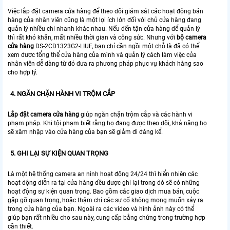
Việc lắp đặt camera cửa hàng để theo dõi giám sát các hoạt động bán
hàng của nhân viên cũng là một lợi ích lớn đối với chủ cửa hàng đang
quản lý nhiều chi nhanh khác nhau. Nếu đến tận cửa hàng để quản lý
thì rất khó khăn, mất nhiều thời gian và công sức. Nhưng với
bộ camera
cửa hàng
DS-2CD1323G2-LIUF, bạn chỉ cần ngồi một chỗ là đã có thể
xem được tổng thể cửa hàng của mình và quản lý cách làm việc của
nhân viên dễ dàng từ đó đưa ra phương pháp phục vụ khách hàng sao
cho hợp lý.
4. NGĂN CHẶN HÀNH VI TRỘM CẮP
Lắp đặt camera cửa hàng
giúp ngăn chặn trộm cắp và các hành vi
phạm pháp. Khi tội phạm biết rằng họ đang được theo dõi, khả năng họ
sẽ xâm nhập vào cửa hàng của bạn sẽ giảm đi đáng kể.
5. GHI LẠI SỰ KIỆN QUAN TRỌNG
Là một hệ thống camera an ninh hoạt động 24/24 thì hiển nhiên các
hoạt động diễn ra tại cửa hàng đều được ghi lại trong đó sẽ có những
hoạt động sự kiện quan trọng. Bao gồm các giao dịch mua bán, cuộc
gặp gỡ quan trọng, hoặc thậm chí các sự cố không mong muốn xảy ra
trong cửa hàng của bạn. Ngoài ra các video và hình ảnh này có thể
giúp bạn rất nhiều cho sau này, cung cấp bằng chứng trong trường hợp
cần thiết.