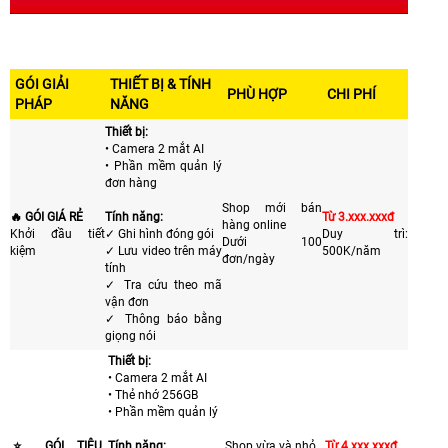
GÓI GIẢI
THIẾT BỊ & TÍNH
PHÙ HỢP
CHI PHÍ
PHÁP
NĂNG
Thiết bị:
• Camera 2 mắt AI
• Phần mềm quản lý
đơn hàng
Shop mới bán
🔥 GÓI GIÁ RẺ
Tính năng:
Từ 3.xxx.xxxđ
hàng online
Khởi đầu tiết
✓ Ghi hình đóng gói
Duy trì:
Dưới 100
kiệm
✓ Lưu video trên máy
500K/năm
đơn/ngày
tính
✓ Tra cứu theo mã
vận đơn
✓ Thông báo bằng
giọng nói
Thiết bị:
• Camera 2 mắt AI
• Thẻ nhớ 256GB
• Phần mềm quản lý
⭐ GÓI TIÊU
Tính năng:
Shop vừa và nhỏ
Từ 4.xxx.xxxđ