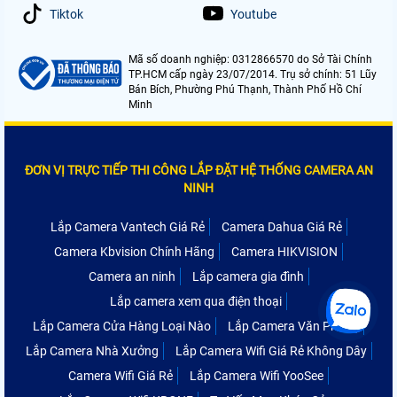
Tiktok
Youtube
Mã số doanh nghiệp: 0312866570 do Sở Tài Chính
TP.HCM cấp ngày 23/07/2014. Trụ sở chính: 51 Lũy
Bán Bích, Phường Phú Thạnh, Thành Phố Hồ Chí
Minh
ĐƠN VỊ TRỰC TIẾP THI CÔNG LẮP ĐẶT HỆ THỐNG CAMERA AN
NINH
Lắp Camera Vantech Giá Rẻ
Camera Dahua Giá Rẻ
Camera Kbvision Chính Hãng
Camera HIKVISION
Camera an ninh
Lắp camera gia đình
Lắp camera xem qua điện thoại
Lắp Camera Cửa Hàng Loại Nào
Lắp Camera Văn Phòng
Lắp Camera Nhà Xưởng
Lắp Camera Wifi Giá Rẻ Không Dây
Camera Wifi Giá Rẻ
Lắp Camera Wifi YooSee