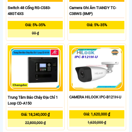
Switch 48 Cổng RG-CS83-
Camera Ghi Âm TIANDY TC-
48GT4XS
C38WS (8MP)
Giá: 5%-35%
Giá: 5%-35%
00 ₫
CAMERA HILOOK IPC-B121H-U
Trung Tâm Báo Cháy Địa Chỉ 1
Loop CD-A150
Giá: 1,620,000 ₫
Giá: 18,240,000 ₫
1,620,000 ₫
22,800,000 ₫