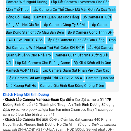
Camera Wifi Ngoài Đường
Lắp Đặt Camera Livestream Cho Các
Môn Thể Thao
Lắp Camera Có Thể Check Mã Vận Đơn Và Quá Trình
Đóng Gói Hàng
Camera Quan Sát Kho Hàng
Bộ Camera IP Cửa
Hàng Sắc Nét Giá Rẻ
Lắp Camera Công Ty 5.0Mp
Lắp Camera
Báo Động Starlight Có Màu Ban Đêm
Bộ 8 Camera Công Trình DH-
HAC-HFW1200TP-A-S5
Lắp Đặt Camera Quan Sát Cửa Hàng
Trọn
Gói Camera Ip Wifi Ngoài Trời Full Color KN-B41F
Lắp Đặt Camera
Quan Sát Dành Cho Nhà Trọ
Camera Quan Sát Nhà Xưởng Siêu
Nét
Lắp Đặt Camera Cho Phòng Game
Bộ Kit 4 Kênh All In One
Vantech Vp-K411atc
Lắp Camera Giám Sát Nhân Viên Cao Cấp
Bộ 8 Camera Ghi Âm Ngoài Trời KX-C2121S5-A
Camera Quan Sát
Nhà Xưởng Full Hd
Camera Gia Đình Báo Động Chống Trộm
Khách Hàng Mới Bình Dương
- Khách Lắp Camera Vanessa Đoàn
Địa điểm lăp đặt camera D1-17E
Đường Bình Chuẩn 42, Thành phố Thuận An, Tỉnh Bình Dương Sử dụng
Dịch vụ camera quan sát
gia han ten mien 2nam , co thay 1 cuc nguon
cam so 5 ben kho binh chuan 41
- Khách Lắp Camera thế giới lốp
Địa điểm lăp đặt camera 440 Phạm
Ngọc Thạch, Phường Bình Dương, Hồ Chí Minh Sử dụng
Dịch vụ camera
quan sát
DH-HAC-B1A21P-U-IL-A 8cam , HDD 500gb SG kiet phat , DH-