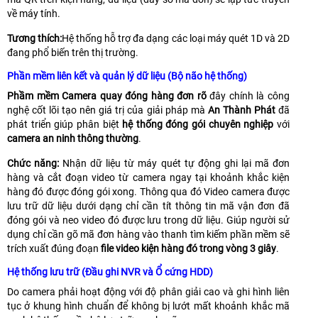
về máy tính.
Tương thích:
Hệ thống hỗ trợ đa dạng các loại máy quét 1D và 2D
đang phổ biến trên thị trường.
Phần mềm liên kết và quản lý dữ liệu (Bộ não hệ thống)
Phầm mềm Camera quay đóng hàng đơn rõ
đây chính là công
nghệ cốt lõi tạo nên giá trị của giải pháp mà
An Thành Phát
đã
phát triển giúp phân biệt
hệ thống đóng gói chuyên nghiệp
với
camera an ninh thông thường
.
Chức năng:
Nhận dữ liệu từ máy quét tự động ghi lại mã đơn
hàng và cắt đoạn video từ camera ngay tại khoảnh khắc kiện
hàng đó được đóng gói xong. Thông qua đó Video camera được
lưu trữ dữ liệu dưới dạng chỉ cần tít thông tin mã vận đơn đã
đóng gói và neo video đó được lưu trong dữ liệu. Giúp người sử
dụng chỉ cần gõ mã đơn hàng vào thanh tìm kiếm phần mềm sẽ
trích xuất đúng đoạn
file video kiện hàng đó trong vòng 3 giây
.
Hệ thống lưu trữ (Đầu ghi NVR và Ổ cứng HDD)
Do camera phải hoạt động với độ phân giải cao và ghi hình liên
tục ở khung hình chuẩn để không bị lướt mất khoảnh khắc mã