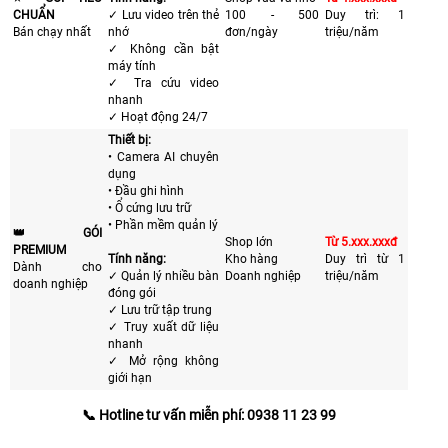
CHUẨN
✓ Lưu video trên thẻ
100 - 500
Duy trì: 1
Bán chạy nhất
nhớ
đơn/ngày
triệu/năm
✓ Không cần bật
máy tính
✓ Tra cứu video
nhanh
✓ Hoạt động 24/7
Thiết bị:
• Camera AI chuyên
dụng
• Đầu ghi hình
• Ổ cứng lưu trữ
• Phần mềm quản lý
👑 GÓI
Shop lớn
Từ 5.xxx.xxxđ
PREMIUM
Tính năng:
Kho hàng
Duy trì từ 1
Dành cho
✓ Quản lý nhiều bàn
Doanh nghiệp
triệu/năm
doanh nghiệp
đóng gói
✓ Lưu trữ tập trung
✓ Truy xuất dữ liệu
nhanh
✓ Mở rộng không
giới hạn
📞 Hotline tư vấn miễn phí: 0938 11 23 99