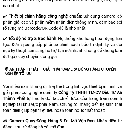
cao nhất.
✔️
Thiết bị chính hãng công nghệ chuẩn:
Sử dụng camera độ
phân giải cao và phần mềm nhận diện thông minh, đảm bảo soi
rõ từng mã Barcode/QR Code dù là nhỏ nhất.
✔️
Tốc độ hỗ trợ & Bảo hành:
Hệ thống kho hàng hoạt động liên
tục. Đơn vị cung cấp phải có chính sách bảo trì định kỳ và đội
ngũ kỹ thuật sẵn sàng hỗ trợ tận nơi nhanh chóng để không làm
đứt gãy dây chuyền đóng gói.
🌟 AN THÀNH PHÁT – GIẢI PHÁP CAMERA ĐÓNG HÀNG CHUYÊN
NGHIỆP TỐI ƯU
Với nhiều năm khẳng định vị thế trong lĩnh vực thiết bị an ninh và
giải pháp công nghệ quản lý
Công Ty TNHH TM-DV Đầu Tư An
Thành Phát
tự hào là đối tác chiến lược của hàng trăm doanh
nghiệp tại khu vực phía Nam. Chúng tôi mang đến hệ sinh thái
toàn diện giúp bạn triệt tiêu hoàn toàn nỗi lo thất thoát:
📸
Camera Quay Đóng Hàng & Soi Mã Vận Đơn:
Nhận diện tự
động, lưu trữ đồng bộ với mã đơn.