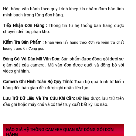
Hệ thống vận hành theo quy trình khép kín nhằm đảm bảo tính
minh bạch trong từng đơn hàng.
Tiếp N​hận Đơn Hàng :
Thông tin từ hệ thống bán hàng được
chuyển đến bộ phận kho.
Kiểm Tra Sản Phẩm :
Nhân viên lấy hàng theo đơn và kiểm tra chất
lượng trước khi đóng gói.
Đóng Gói V​à Dán Mã Vận Đơn:
Sản phẩm được đóng gói dưới sự
giám sát của camera. Mã vận đơn được quét và đồng bộ với
video ghi hình.
Camera Ghi Hình Toàn Bộ Quy Trình:
Toàn bộ quá trình từ kiểm
hàng đến bàn giao đều được ghi nhận liên tục.
Lưu Trữ Dữ Liệu Và Tra Cứu Khi Cần:
Dữ liệu được lưu trữ trên
đầu ghi hoặc máy chủ và có thể truy xuất bất kỳ lúc nào.
BÁO GIÁ HỆ THÔNG CAMERA QUAN SÁT ĐÓNG GÓI ĐƠN
HÀNG