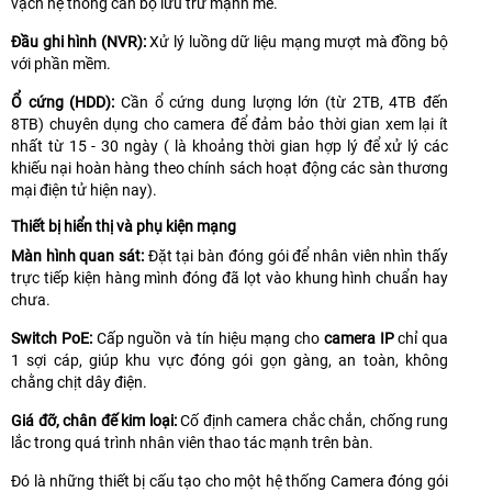
vạch hệ thống cần bộ lưu trữ mạnh mẽ.
Đầu ghi hình (NVR):
Xử lý luồng dữ liệu mạng mượt mà đồng bộ
với phần mềm.
Ổ cứng (HDD):
Cần ổ cứng dung lượng lớn (từ 2TB, 4TB đến
8TB) chuyên dụng cho camera để đảm bảo thời gian xem lại ít
nhất từ 15 - 30 ngày ( là khoảng thời gian hợp lý để xử lý các
khiếu nại hoàn hàng theo chính sách hoạt động các sàn thương
mại điện tử hiện nay).
Thiết bị hiển thị và phụ kiện mạng
Màn hình quan sát:
Đặt tại bàn đóng gói để nhân viên nhìn thấy
trực tiếp kiện hàng mình đóng đã lọt vào khung hình chuẩn hay
chưa.
Switch PoE:
Cấp nguồn và tín hiệu mạng cho
camera IP
chỉ qua
1 sợi cáp, giúp khu vực đóng gói gọn gàng, an toàn, không
chằng chịt dây điện.
Giá đỡ, chân đế kim loại:
Cố định camera chắc chắn, chống rung
lắc trong quá trình nhân viên thao tác mạnh trên bàn.
Đó là những thiết bị cấu tạo cho một hệ thống Camera đóng gói