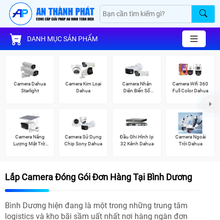
DANH MỤC SẢN PHẨM
Camera Dahua
Camera Kim Loại
Camera Nhận
Camera Wifi 360
Starlight
Dahua
Diện Biển Số
Full Color Dahua
Dahua
Camera Năng
Camera Sử Dụng
Đầu Ghi Hình Ip
Camera Ngoài
Lượng Mặt Trời
Chip Sony Dahua
32 Kênh Dahua
Trời Dahua
Dahua
Lắp Camera Đóng Gói Đơn Hàng Tại Bình Dương
Bình Dương hiện đang là một trong những trung tâm
logistics và kho bãi sầm uất nhất nơi hàng ngàn đơn