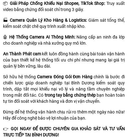
📦
Giải Pháp Chống Khiếu Nại Shopee, TikTok Shop:
Truy xuất
video bằng chứng đối soát chỉ trong 3 giây.
🏭
Camera Quản Lý Kho Hàng & Logistics:
Giám sát tổng thể,
kiểm soát chặt chẽ quy trình xuất nhập kho.
🤖
Hệ Thống Camera AI Thông Minh:
Nâng cấp an ninh đa lớp
cho doanh nghiệp và nhà xưởng quy mô lớn.
An Thành Phát cam
kết luôn đồng hành cùng bài toán vận hành
của bạn thiết kế hệ thống tối ưu chi phí nhưng mang lại giá trị
quản lý bền vững, lâu dài.
Sở hữu hệ thống
Camera Đóng Gói Đơn Hàng
chính là bước đi
chiến lược giúp doanh nghiệp tại Bình Dương kiểm soát quy
trình, dập tắt mọi khiếu nại vô lý và nâng tầm chuyên nghiệp
trong mắt đối tác. Có
trong tay bằng chứng thép
bạn hoàn toàn
tự tin đối soát với khách hàng và đơn vị vận chuyển.
Đừng để hệ thống vận hành chịu rủi ro thêm một ngày nào nữa!
Hãy để công nghệ bảo vệ lợi nhuận của bạn.
👉
GỌI NGAY ĐỂ ĐƯỢC CHUYÊN GIA KHẢO SÁT VÀ TƯ VẤN
TRỰC TIẾP TẠI BÌNH DƯƠNG!