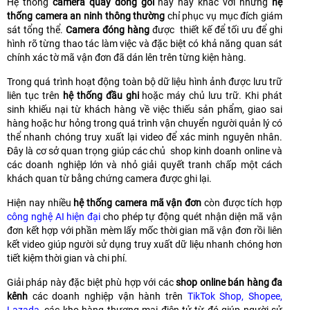
Hệ thống
camera quay đóng gói
này này khác với những
hệ
thống camera an ninh thông thường
chỉ phục vụ mục đích giám
sát tổng thể.
Camera đóng hàng
được thiết kế để tối ưu để ghi
hình rõ từng thao tác làm việc và đặc biệt có khả năng quan sát
chính xác tờ mã vận đơn đã dán lên trên từng kiện hàng.
Trong quá trình hoạt động toàn bộ dữ liệu hình ảnh được lưu trữ
liên tục trên
hệ thống đầu ghi
hoặc máy chủ lưu trữ. Khi phát
sinh khiếu nại từ khách hàng về việc thiếu sản phẩm, giao sai
hàng hoặc hư hỏng trong quá trình vận chuyển người quản lý có
thể nhanh chóng truy xuất lại video để xác minh nguyên nhân.
Đây là cơ sở quan trọng giúp các chủ shop kinh doanh online và
các doanh nghiệp lớn và nhỏ giải quyết tranh chấp một cách
khách quan từ bằng chứng camera được ghi lại.
Hiện nay nhiều
hệ thống camera mã vận đơn
còn được tích hợp
công nghệ AI hiện đại
cho phép tự động quét nhận diện mã vận
đơn kết hợp với phần mèm lấy mốc thời gian mã vận đơn rồi liên
kết video giúp người sử dụng truy xuất dữ liệu nhanh chóng hơn
tiết kiệm thời gian và chi phí.
Giải pháp này đặc biệt phù hợp với các
shop online bán hàng đa
kênh
các doanh nghiệp vận hành trên
TikTok Shop, Shopee,
Lazada
, các kho hàng thương mại điện tử từ đó giúp người sử