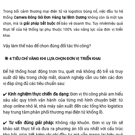
Trong bối cảnh thương mại điện tử và logistics bùng nổ, việc đầu tư hệ
thống
Camera Đóng Gói Đơn Hàng tại Bình Dương
không còn là một lựa
chọn, mà là
giải pháp bắt buộc
để bảo vệ doanh thu. Tuy nhiênhiệu quả
thực tế của hệ thống lại phụ thuộc 100% vào năng lực của đơn vị triển
khai.
Vậy làm thế nào để chọn đúng đối tác thi công?
🎯 4 TIÊU CHÍ VÀNG KHI LỰA CHỌN ĐƠN VỊ TRIỂN KHAI
Để hệ thống hoạt động trơn tru, quét mã không độ trễ và truy
xuất dữ liệu trong chớp mắt, doanh nghiệp cần ưu tiên các đơn
vị đáp ứng đủ các tiêu chuẩn sau:
✔️
Kinh nghiệm thực chiến đa dạng:
Đơn vị thi công phải am hiểu
sâu sắc quy trình vận hành của từng mô hình chuyên biệt: từ
shop online nhỏ lẻ, nhà máy sản xuất đến các tổng kho logistics
hay trung tâm phân phối thương mại điện tử khổng lồ.
✔️
Tư vấn đúng giải pháp:
Không rập khuôn. Đơn vị uy tín sẽ
khảo sát thực tế và đưa ra phương án tối ưu nhất với cấu trúc
kho bãi, giúp tiết kiệm chi phí đầu tư mà vẫn mang lại hiệu quả