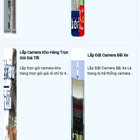
Lắp Camera Kho Hàng Trọn
Lắp Đặt Camera Bãi Xe
Gói Giá Tốt
Lắp trọn gói camera kho
Lắp Đặt Camera Bãi Xe Là
hàng trọn gói giá rẻ chỉ từ 4
trang bị hệ thống camera
triệu đồng sở hữu ngày trọn
nhận diện biển số tại khu
bộ gồm 4 camera, 1 đầu ghi
vực cổng của các bãi giữ xe
hình, ổ cứng, switch mang
kết hợp với phần mềm quản
đến giải pháp giám sát kho
lý để ghi nhận lượt xe ra vào
hàng 24/7 ổn định với độ
chụp hình thông tin xe và
sắc nét cao
biển số lưu trực tiếp về máy
tinh trạm để nhân viên tiện
đối soát, tính tiền xe xe ra
khỏi bãi