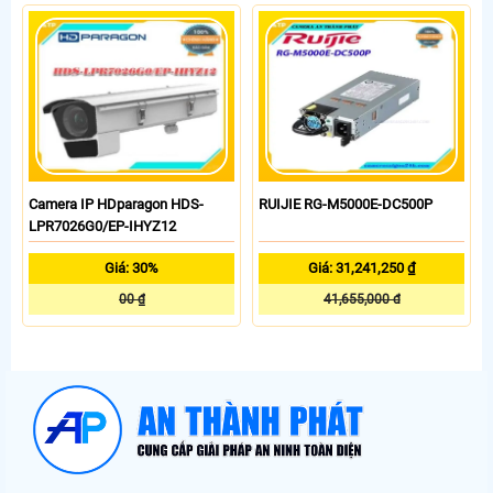
Camera IP HDparagon HDS-
RUIJIE RG-M5000E-DC500P
LPR7026G0/EP-IHYZ12
Giá: 30%
Giá: 31,241,250 ₫
00 ₫
41,655,000 đ