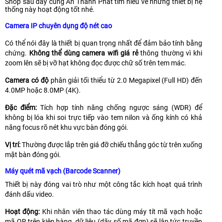
Shop sau đây cùng An Thành Phát tìm hiểu về những thiết bị hệ
thống này hoạt động tốt nhé.
Camera IP chuyên dụng độ nét cao
Có thể nói đây là thiết bị quan trọng nhất để đảm bảo tính bằng
chứng.
Không thể dùng camera wifi giá rẻ
thông thường vì khi
zoom lên sẽ bị vỡ hạt không đọc được chữ số trên tem mác.
Camera có độ
phân giải tối thiểu từ 2.0 Megapixel (Full HD) đến
4.0MP hoặc 8.0MP (4K).
Đặc điểm:
Tích hợp tính năng chống ngược sáng (WDR) để
không bị lóa khi soi trực tiếp vào tem nilon và ống kính có khả
năng focus rõ nét khu vực bàn đóng gói.
Vị trí:
Thường được lắp trên giá đỡ chiếu thẳng góc từ trên xuống
mặt bàn đóng gói.
Máy quét m​ã vạch (Barcode Scanner)
Thiết bị này đóng vai trò như một công tắc kích hoạt quá trình
đánh dấu video.
Hoạt động:
Khi nhân viên thao tác dùng máy tít mã vạch hoặc
mã QR trên kiện hàng, dữ liệu (dãy số mã đơn) sẽ lập tức truyền