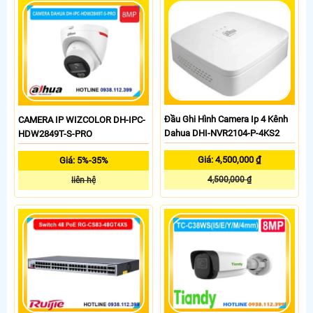
Đầu Ghi Hình Camera Ip 4 Kênh
CAMERA IP WIZCOLOR DH-IPC-
Dahua DHI-NVR2104-P-4KS2
HDW2849T-S-PRO
Giá: 4,500,000 ₫
Giá: 5%-35%
4,500,000 ₫
liên hệ