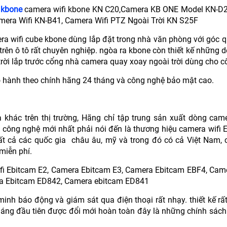
 kbone
camera wifi kbone KN C20,Camera KB ONE Model KN-
era Wifi KN-B41, Camera Wifi PTZ Ngoài Trời KN S25F
ra wifi cube kbone dùng lắp đặt trong nhà văn phòng với góc q
rên ô tô rất chuyên nghiệp. ngòa ra kbone còn thiết kế những
ời lắp trước cổng nhà camera quay xoay ngoài trời dùng cho cô
o hành theo chính hãng 24 tháng và công nghệ bảo mật cao.
hác trên thị trường, Hãng chỉ tập trung sản xuất dòng camer
 công nghệ mới nhất phải nói đến là thương hiệu camera wifi 
tất cả các quốc gia châu âu, mỹ và trong đó có cả Việt Nam, c
miễn phí.
fi Ebitcam E2, Camera Ebitcam E3, Camera Ebitcam EBF4, Cam
a Ebitcam ED842, Camera ebitcam ED841
inh báo động và giám sát qua điện thoại rất nhạy. thiết kế rấ
tháng đầu tiên được đổi mới hoàn toàn đây là những chính sách