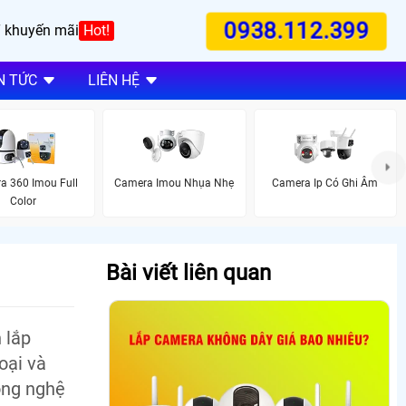
0938.112.399
 khuyến mãi
Hot!
N TỨC
LIÊN HỆ
a 360 Imou Full
Camera Imou Nhụa Nhẹ
Camera Ip Có Ghi Âm
Color
Bài viết liên quan
 lắp
oại và
ông nghệ