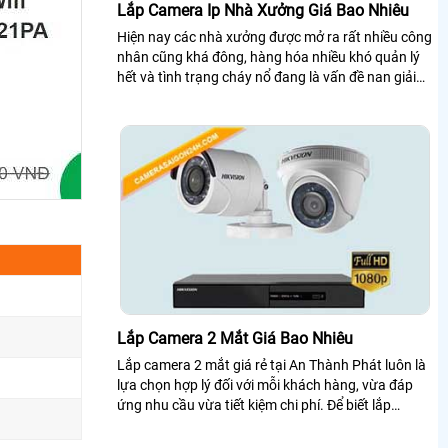
Lắp Camera Ip Nhà Xưởng Giá Bao Nhiêu
Hiện nay các nhà xưởng được mở ra rất nhiều công
nhân cũng khá đông, hàng hóa nhiều khó quản lý
hết và tình trạng cháy nổ đang là vấn đề nan giải
cần giải quyết nhất, nhằm tránh...
Lắp Camera 2 Mắt Giá Bao Nhiêu
Lắp camera 2 mắt giá rẻ tại An Thành Phát luôn là
lựa chọn hợp lý đối với mỗi khách hàng, vừa đáp
ứng nhu cầu vừa tiết kiệm chi phí. Để biết lắp
camera 2 mắt giá bao nhiêu? Trọn bộ bao gồm
những gì? Bạn có thể xem tham khảo bài viết dưới