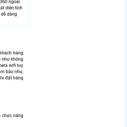
 360 ngoài
át diện tích
 dễ dàng
 khách hàng
u như không
era wifi tuy
đảm bảo như,
khi đặt hàng
u chức năng