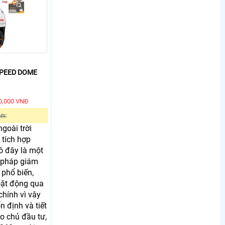
SPEED DOME
00,000 VNĐ
án:
goài trời
tích hợp
ô đây là một
 pháp giám
 phổ biến,
oặt động qua
chính vì vây
n định và tiết
o chủ đầu tư,