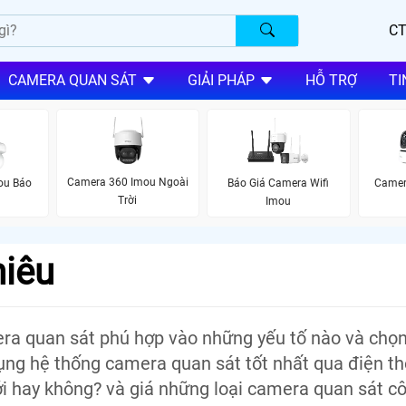
CT
CAMERA QUAN SÁT
GIẢI PHÁP
HỖ TRỢ
TI
Camera 360 Imou Ngoài
ou Báo
Báo Giá Camera Wifi
Camer
Trời
Imou
hiêu
ra quan sát phú hợp vào những yếu tố nào và chọn
ng hệ thống camera quan sát tốt nhất qua điện th
i hay không? và giá những loại camera quan sát c