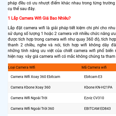
pháp đều có ưu nhượt điểm khác nhau trong từng trường
cụ thể sau đây.
1 Lắp Camera Wifi Giá Bao Nhiêu?
Lắp đặt camera wifi là giải pháp tiết kiệm chi phí cho nhu
sử dụng số lượng 1 hoặc 2 camera với nhiều chức năng ưu 
được tích hợp trong camera wifi như quay 360 độ, tích hợ
thanh 2 chiều, nghe và nói, tích hợp wifi không dây đâ
những tính năng ưu việt của chiết camera wifi phổ biến 
hiện nay. vây giá camera wifi có mắc không chúng ta tham
Loại Camera Wifi
Mã Camera wifi
Camera Wifi Xoay 360 Ebitcam
Ebitcam E3
Camera Kbone Xoay 360
Kbone KN-H21PA
Camera Wifi Ngoài Trời
Ezviz CV310
Camera Wifi Ngoài Trời 360
EBITCAM ED843