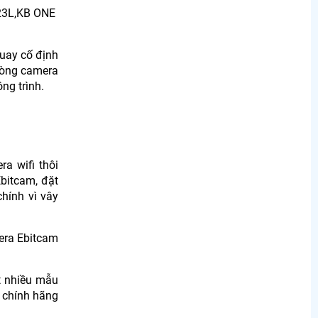
D23L,KB ONE
uay cố định
 dòng camera
ng trình.
a wifi thôi
Ebitcam, đặt
hính vì vây
era Ebitcam
t nhiều mẫu
 chính hãng