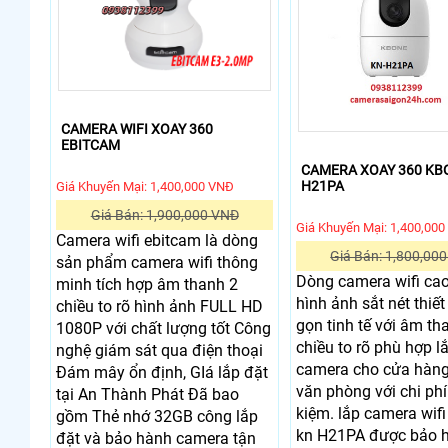
CAMERA WIFI XOAY 360
EBITCAM
CAMERA XOAY 360 KB
H21PA
Giá Khuyến Mại: 1,400,000 VNĐ
Giá Bán: 1,900,000 VNĐ
Giá Khuyến Mại: 1,400,00
Camera wifi ebitcam là dòng
Giá Bán: 1,800,00
sản phẩm camera wifi thông
Dòng camera wifi ca
minh tích hợp âm thanh 2
hình ảnh sắt nét thiết
chiều to rõ hình ảnh FULL HD
gọn tinh tế với âm th
1080P với chất lượng tốt Công
chiều to rõ phù hợp l
nghệ giám sát qua điện thoại
camera cho cửa hàng
Đám mây ổn định, GIá lắp đặt
văn phòng với chi phí 
tại An Thành Phát Đã bao
kiệm. lắp camera wif
gồm Thẻ nhớ 32GB công lắp
kn H21PA được bảo h
đặt và bảo hành camera tận