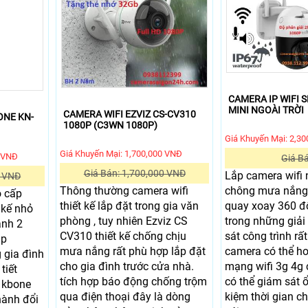
CAMERA IP WIFI 
MINI NGOÀI TRỜI
CAMERA WIFI EZVIZ CS-CV310
ONE KN-
1080P (C3WN 1080P)
Giá Khuyến Mại: 2,3
Giá Khuyến Mại: 1,700,000 VNĐ
0 VNĐ
Giá B
Giá Bán: 1,700,000 VNĐ
Lắp camera wifi n
0 VNĐ
Thông thường camera wifi
chông mưa nắng 
o cấp
thiết kế lắp đặt trong gia văn
quay xoay 360 đ
 kế nhỏ
phòng , tuy nhiên Ezviz CS
trong những giải
anh 2
CV310 thiết kế chống chịu
sát công trình rất
ắp
mưa nắng rất phù hợp lắp đặt
camera có thể h
 gia đình
cho gia đình trước cửa nhà.
mạng wifi 3g 4g 
tiết
tích hợp báo động chống trộm
có thể giám sát ổ
i kbone
qua điện thoại đây là dòng
kiệm thời gian ch
ành đổi