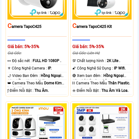
C
C
Amera TapoC425
Amera TapoC425 Kit
Giá bán: 5%-35%
Giá bán: 5%-35%
Giá Gốc:
Giá Gốc: Liên Hệ
️👀 Độ sắc nét :
FULL HD 1080P .
💯 Chất lượng hình :
2K Lite .
⚜️ Công Nghệ Camera :
IP.
🌠 Công Nghệ Sử Dụng :
IP Wifi.
🌙 Video Ban Đêm :
Hồng Ngoại
🔴 Xem ban đêm :
Hồng Ngoại
10m Hồng Ngoại SMD.
15m Có Màu Ban Ðêm.
👑 Camera Theo Mẫu
Dome Kim
⛓ Camera Theo Mẫu
Thân Plastic.
loại + Nhựa.
️ƒ Điểm Nỗi Bật :
Thu Âm.
️☣️ Điểm Nỗi Bật :
Thu Âm Và Loa.