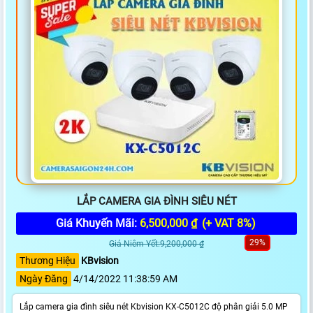
LẮP CAMERA GIA ĐÌNH SIÊU NÉT
Giá Khuyến Mãi:
6,500,000 ₫
(+ VAT 8%)
29%
Giá Niêm Yết:9,200,000 ₫
Thương Hiệu
KBvision
Ngày Đăng
4/14/2022 11:38:59 AM
Lắp camera gia đình siêu nét Kbvision KX-C5012C độ phân giải 5.0 MP