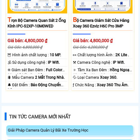
T
B
Rọn Bộ Camera Quan Sát 2 Ống
Ộ Camera Giám Sát Cửa Hàng
Kính IPC-S2XP-10M0WED
Xoay 360 Ezviz H6C Pro 3MP
Giá bán: 4,800,000 ₫
Giá bán: 4,800,000 ₫
Giá Gốc: 6,800,000 ₫
Giá Gốc: 6,200,000 ₫
🦉 Hình ảnh chất lượng :
10 MP.
️👀 Chất lượng hình Ảnh :
2K Lite .
🕉️ Sử dụng công nghệ :
IP Wifi.
⚒ Camera Công nghệ :
IP Wifi.
❈ Giám sát Ban Đêm :
Full Color
🔅 Tầm Xa Ban Đêm :
Hồng Ngoại
20m Có Màu Ban Ðêm.
10m Hồng Ngoại Smart IR.
🐜 Mẫu Camera
2 Mắt Trong Nhà.
💦 Loại Camera
Xoay 360.
️🔔 Đặt Điểm :
Báo Động Chuyển
️ƒ Chức Năng :
Xoay 360 Thu Âm.
Động.
TIN TỨC CAMERA MỚI NHẤT
Giải Pháp Camera Quản Lý Bãi Xe Trường Học