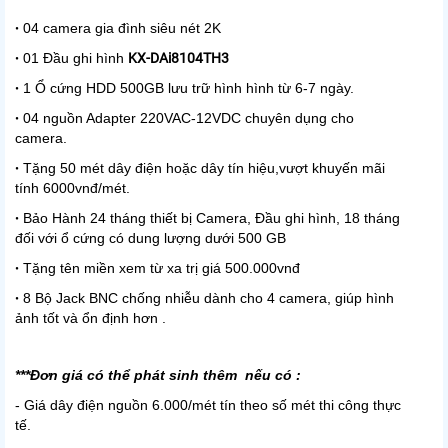
04 camera gia đình siêu nét 2K
•
01 Đầu ghi hình
KX-DAi8104TH3
•
1 Ổ cứng HDD 500GB lưu trữ hình hình từ 6-7 ngày.
•
04 nguồn Adapter 220VAC-12VDC chuyên dụng cho
•
camera.
Tặng 50 mét dây điện hoặc dây tín hiệu,vượt khuyến mãi
•
tính 6000vnđ/mét.
Bảo Hành 24 tháng thiết bị Camera, Đầu ghi hình, 18 tháng
•
đối với ổ cứng có dung lượng dưới 500 GB
Tặng tên miền xem từ xa trị giá 500.000vnđ
•
8 Bộ Jack BNC chống nhiễu dành cho 4 camera, giúp hình
•
ảnh tốt và ổn định hơn .
***Đơn giá có thể phát sinh thêm nếu có :
- Giá dây điện nguồn 6.000/mét tín theo số mét thi công thực
tế.