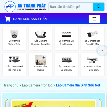
DANH MỤC SẢN PHẨM
Bộ Camera
Lắp Camera
Bộ Camera Ghi
Bộ Camera Ban
Chống Trộm
Kbvision Trọn Gói
Âm Kbvision
Đêm Có Màu
Kbvision
Kbvision
Lắp Camera Giá
Camera Văn
Lắp Camera Trọn
Camera Ip Thân
Rẻ Trọn Gói
Phòng
Bộ Ultra HD
Full Color
Kbvision
›
›
Trang chủ
Lắp Camera Trọn Bộ
Lắp Camera Gia Đình Siêu Nét