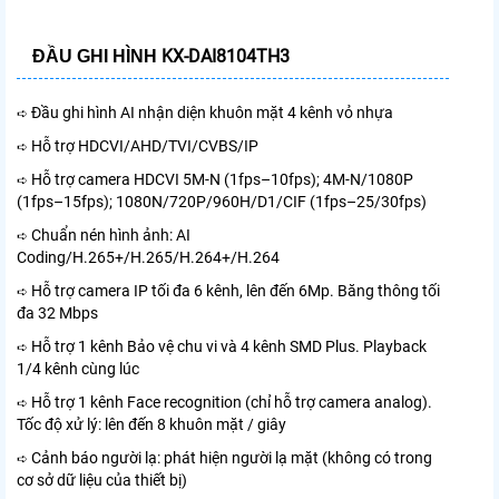
KX-DAI8104TH3
ĐẦU GHI HÌNH
Đầu ghi hình AI nhận diện khuôn mặt 4 kênh vỏ nhựa
➪
Hỗ trợ HDCVI/AHD/TVI/CVBS/IP
➪
Hỗ trợ camera HDCVI 5M-N (1fps–10fps); 4M-N/1080P
➪
(1fps–15fps); 1080N/720P/960H/D1/CIF (1fps–25/30fps)
Chuẩn nén hình ảnh: AI
➪
Coding/H.265+/H.265/H.264+/H.264
Hỗ trợ camera IP tối đa 6 kênh, lên đến 6Mp. Băng thông tối
➪
đa 32 Mbps
Hỗ trợ 1 kênh Bảo vệ chu vi và 4 kênh SMD Plus. Playback
➪
1/4 kênh cùng lúc
Hỗ trợ 1 kênh Face recognition (chỉ hỗ trợ camera analog).
➪
Tốc độ xử lý: lên đến 8 khuôn mặt / giây
Cảnh báo người lạ: phát hiện người lạ mặt (không có trong
➪
cơ sở dữ liệu của thiết bị)