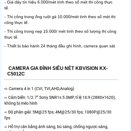
- Giá dây tín hiệu 6.000/mét tính theo số mét thi công thực
tế.
- Thi công trong ống ruột gà 10.000/mét tính theo số mét thi
công thực tế.
- Thi công trong nẹp 15.000/ mét tính theo số lượng thi công
thực tế.
- Thiết bị bảo hành 24 tháng đầu ghi hình, camera quan sát.
CAMERA GIA ĐÌNH SIÊU NÉT KBVISION KX-
C5012C
➪ Camera 4 in 1 (CVI, TVI,AHD,Analog)
Cảm biến: 1/2.7’’ Sony SNR1s 5.0MP, tỉ lệ 16:9 (2880×1620),
➪
không bị méo hình
Độ phân giải: 5M@25 fps; 4M@25/30 fps; 1080P@25/30
➪
fps
Hỗ trợ cân bằng ánh sáng, bù sáng, chống ngược sáng,
➪