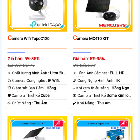
C
C
Amera Wifi TapoC120
Amera MC410 KIT
Giá bán: 5%-35%
Giá bán: 5%-35%
Giá Gốc: Liên hệ
Giá Gốc: 00 ₫
🔅 Chất lượng hình Ảnh :
Ultra 2k +
🔆 Hình Ảnh Sắc nét :
FULL HD
.
1080P .
👍 Camera Công nghệ :
IP Wifi.
🌠 Công Nghệ Hình Ảnh :
IP.
💥 Giám sát Ban Đêm :
Hồng
⭐ Khi xem thiếu sáng :
Hồng Ngoại
Ngoại 10m Hồng Ngoại SMD.
10m Hồng Ngoại SMD.
🛡 Camera Thiết Kế
Cube.
🕸️ Camera Thiết Kế
Dome Kim loại
+ Nhựa.
️☣️ Chức Năng :
Thu Âm.
️✔️ Khả Năng :
Thu Âm.