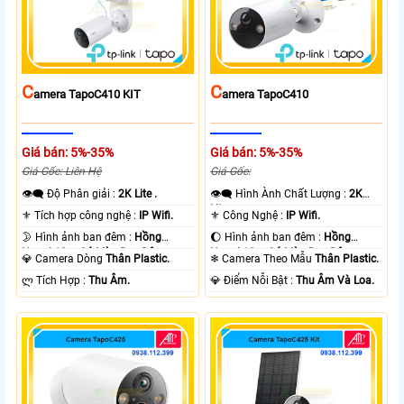
C
C
Amera TapoC410 KIT
Amera TapoC410
Giá bán: 5%-35%
Giá bán: 5%-35%
Giá Gốc: Liên Hệ
Giá Gốc:
👁️‍🗨 Độ Phân giải :
2K Lite .
👁️‍🗨 Hình Ành Chất Lượng :
2K
Lite .
⚜️ Tích hợp công nghệ :
IP Wifi.
⚜️ Công Nghệ :
IP Wifi.
🌛 Hình ảnh ban đêm :
Hồng
🌔 Hình ảnh ban đêm :
Hồng
Ngoại 10m Có Màu Ban Ðêm.
Ngoại 10m Có Màu Ban Ðêm.
💎 Camera Dòng
Thân Plastic.
❄ Camera Theo Mẫu
Thân Plastic.
️ლ Tích Hợp :
Thu Âm.
️💎 Điểm Nỗi Bật :
Thu Âm Và Loa.