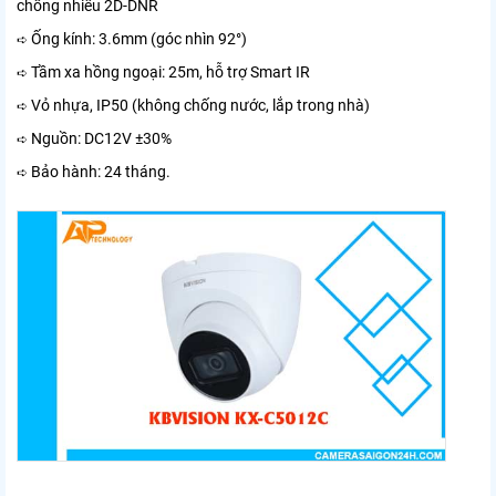
chống nhiễu 2D-DNR
Ống kính: 3.6mm (góc nhìn 92°)
➪
Tầm xa hồng ngoại: 25m, hỗ trợ Smart IR
➪
Vỏ nhựa, IP50 (không chống nước, lắp trong nhà)
➪
Nguồn: DC12V ±30%
➪
Bảo hành: 24 tháng.
➪