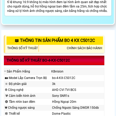
tỉ lệ khung 16:9 không bị méo hình đem lại hình ảnh quan sát đẹp nhất
cho người dùng, hỗ trợ hồng ngoại ban đêm tầm xa 25m, tích hợp chức
năng xử lý hình ảnh chống ngược sáng, cân bằng trắng và chống nhiễu.
📖 THÔNG TIN SẢN PHẨM BO 4 KX C5012C
THÔNG SỐ KỸ THUẬT
CHÍNH SÁCH BẢO HÀNH
THÔNG SỐ KỸ THUẬT BO-4-KX-C5012C
⌔ Sản Phẩm Hãng
KBvision
🏡 Model Lắp Camera Trọn Bộ
bo-4-KX-C5012C
🔆 Độ phân giải
3k
®️ Công nghệ
AHD CVI TVI BCS
🔰 Cảm biến hình ảnh
Sony SNR1s
🔴 Tầm nhìn ban đêm
Hồng Ngoại 20m
₩ Chống ngược sáng
Chống Ngược Sáng DWDR 150db
🕸️ Thiết kế
Dome Plastic