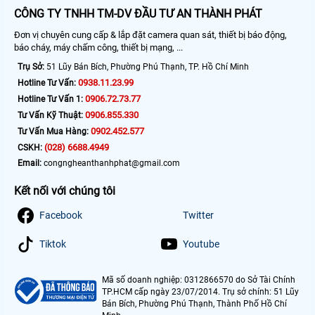
CÔNG TY TNHH TM-DV ĐẦU TƯ AN THÀNH PHÁT
Đơn vị chuyên cung cấp & lắp đặt camera quan sát, thiết bị báo động,
báo cháy, máy chấm công, thiết bị mạng, ...
Trụ Sở:
51 Lũy Bán Bích, Phường Phú Thạnh, TP. Hồ Chí Minh
0938.11.23.99
Hotline Tư Vấn:
0906.72.73.77
Hotline Tư Vấn 1:
0906.855.330
Tư Vấn Kỹ Thuật:
0902.452.577
Tư Vấn Mua Hàng:
(028) 6688.4949
CSKH:
Email:
congngheanthanhphat@gmail.com
Kết nối với chúng tôi
Facebook
Twitter
Tiktok
Youtube
Mã số doanh nghiệp: 0312866570 do Sở Tài Chính
TP.HCM cấp ngày 23/07/2014. Trụ sở chính: 51 Lũy
Bán Bích, Phường Phú Thạnh, Thành Phố Hồ Chí