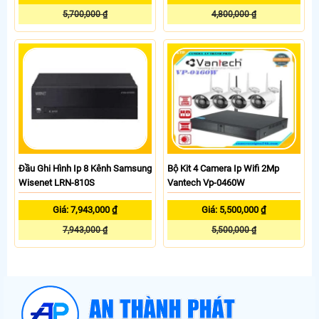
5,700,000 ₫
4,800,000 ₫
Đầu Ghi Hình Ip 8 Kênh Samsung
Bộ Kit 4 Camera Ip Wifi 2Mp
Wisenet LRN-810S
Vantech Vp-0460W
Giá: 7,943,000 ₫
Giá: 5,500,000 ₫
7,943,000 ₫
5,500,000 ₫