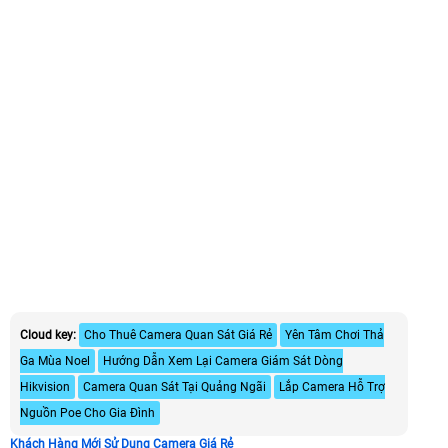
Cloud key:
Cho Thuê Camera Quan Sát Giá Rẻ
Yên Tâm Chơi Thả
Ga Mùa Noel
Hướng Dẫn Xem Lại Camera Giám Sát Dòng
Hikvision
Camera Quan Sát Tại Quảng Ngãi
Lắp Camera Hỗ Trợ
Nguồn Poe Cho Gia Đình
Khách Hàng Mới Sử Dụng Camera Giá Rẻ