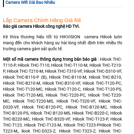
Camera Wifi Giá Bao Nhiêu
Lắp Camera Chính Hãng Giá Rẻ
Báo giá camera Hilook công nghệ HD TVI.
Kê thừa thương hiệu tốt từ HIKVISION camera Hilook luôn
mang đến cho khách hàng sự hài lòng nhất định trên nhiều thị
trường camera gám sát quốc tế.
Một số mã camera thông dụng trong bản báo giá
: Hilook THC-
T110-P, Hilook THC-T110, Hilook THC-T110-M, Hilook THC-T210-
P, Hilook THC-T210-M, Hilook THC-T310-VF, Hilook THC-D310-VF,
Hilook THC-B110-P (B), Hilook THC-B110-M, Hilook THC-B210,
Hilook THC-B210-M, Hilook THC-B310-VF, Hilook THC-T120-PC,
Hilook THC-T120-MC, Hilook THC-T120-C, Hilook THC-T120-PS,
Hilook THC-T120-MS, Hilook THC-T220-PC, Hilook THC-T220-
MC, Hilook THC-T220-MS, Hilook THC-T320-VF, Hilook THC-
D320-VF, Hilook THC-B120-PC, Hilook THC-B120-MC, Hilook
THC-B120-PS, Hilook THC-B120-MS, Hilook THC-B220-C, Hilook
THC-B220-MC, Hilook THC-B320-VF, Hilook THC-T123-P, Hilook
THC-T123, Hilook THC-T123-M, Hilook THC-T223-PHilook THC-
T223-M,, ilook THC-D323-Z, Hilook THC-T323-Z, Hilook THC-