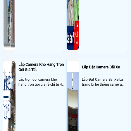
Lắp Camera Kho Hàng Trọn
Lắp Đặt Camera Bãi Xe
Gói Giá Tốt
Lắp trọn gói camera kho
Lắp Đặt Camera Bãi Xe Là
hàng trọn gói giá rẻ chỉ từ 4
trang bị hệ thống camera
triệu đồng sở hữu ngày trọn
nhận diện biển số tại khu
bộ gồm 4 camera, 1 đầu ghi
vực cổng của các bãi giữ xe
hình, ổ cứng, switch mang
kết hợp với phần mềm quản
đến giải pháp giám sát kho
lý để ghi nhận lượt xe ra vào
hàng 24/7 ổn định với độ
chụp hình thông tin xe và
sắc nét cao
biển số lưu trực tiếp về máy
tinh trạm để nhân viên tiện
đối soát, tính tiền xe xe ra
khỏi bãi