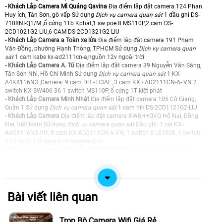
- Khách Lắp Camera Mì Quảng Qavina
Địa điểm lăp đặt camera 124 Phan
Huy Ích, Tân Sơn, gò vấp Sử dụng
Dịch vụ camera quan sát
1 đầu ghi DS-
7108NI-Q1/M ,ổ cứng 1Tb Kphat,1 sw poe 8 MS110P,2 cam DS-
2CD1021G2-LIU,6 CAM DS-2CD1321G2-LIU
- Khách Lắp Camera a Toàn xe lửa
Địa điểm lăp đặt camera 191 Phạm
Văn Đồng, phường Hạnh Thông, TPHCM Sử dụng
Dịch vụ camera quan
sát
1 cam kabe kx-ad2111cn-a,nguồn 12v ngoài trời
- Khách Lắp Camera A. Tú
Địa điểm lăp đặt camera 39 Nguyễn Văn Săng,
Tân Sơn Nhì, Hồ Chí Minh Sử dụng
Dịch vụ camera quan sát
1 KX-
A4K8116N3 ,Camera: 9 cam DH - H3AE, 3 cam KX - AD2111CN-A- VN 2
switch KX-SW406-36 1 switch MS110P, ổ cứng 1T kiệt phát
- Khách Lắp Camera Minh Nhật
Địa điểm lăp đặt camera 105 Cô Giang,
Quận 1 Sử dụng
Dịch vụ camera quan sát
1 cam hik DS-2CD1121G2-LIU
- Khách Lắp Camera
Địa điểm lăp đặt camera XW8H+QVQ Hố Nai, Đồng
Nai, Việt Nam Sử dụng
Dịch vụ camera quan sát
Đầu ghi: 1 cái KX-
A4K8116N3-VN, 8 cam KX-AD2111CN-A-VN, 1 switch 8 LS1008, 1 switch
5 LS1005, 1 ổ cứng 8TB Western DSS
- Khách Lắp Camera TIỆM LẨU BÒ TRĂM RƯỠI
Địa điểm lăp đặt camera
342 Phan Huy Ích An Hội Tây, Hồ Chí Minh Sử dụng
Dịch vụ camera quan
sát
DS-2CD1021G2-LIU 7cai , 1 sw poe 8 MS110P
- Khách Lắp Camera Anh Khánh
Địa điểm lăp đặt camera Chung cư Trần
Quốc Thảo,P.Nhiêu Lộc,Tp.hcm Sử dụng
Dịch vụ camera quan sát
1
Camera Analog Dahua DH-HAC-T1A21P-U-IL-A
Bài viết liên quan
- Khách Lắp Camera Lầu 3, ban quản lý chợ Nga
Địa điểm lăp đặt camera
328 võ văn kiệt, phường cầu ông lãnh Sử dụng
Dịch vụ camera quan sát
2 KX-AD2111CN-A-VN, 2 bộ chia POE Netis
Trọn Bộ Camera Wifi Giá Rẻ