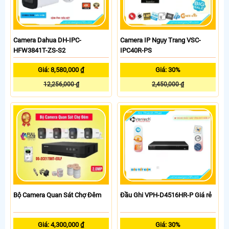
Camera Dahua DH-IPC-
Camera IP Ngụy Trang VSC-
HFW3841T-ZS-S2
IPC40R-PS
Giá: 8,580,000 ₫
Giá: 30%
12,256,000 ₫
2,450,000 ₫
Bộ Camera Quan Sát Chợ Đêm
Đầu Ghi VPH-D4516HR-P Giá rẻ
Giá: 4,300,000 ₫
Giá: 30%