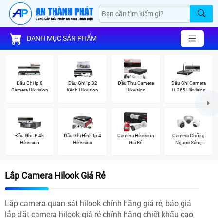
DANH MỤC SẢN PHẨM
Đầu Ghi Ip 8
Đầu Ghi Ip 32
Đầu Thu Camera
Đầu Ghi Camera
Camera Hikvision
Kênh Hikvision
Hikvision
H.265 Hikvision
Đầu Ghi IP 4k
Đầu Ghi Hình Ip 4
Camera Hikvision
Camera Chống
Hikvision
Hikvision
Giá Rẻ
Ngược Sáng
Hikvision
Lắp Camera Hilook Giá Rẻ
Lắp camera quan sát hilook chính hãng giá rẻ, báo giá
lắp đặt camera hilook giá rẻ chính hãng chiết khấu cao