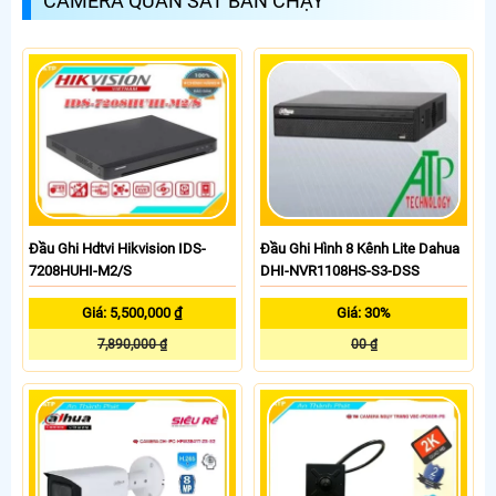
CAMERA QUAN SÁT BÁN CHẠY
Đầu Ghi Hdtvi Hikvision IDS-
Đầu Ghi Hình 8 Kênh Lite Dahua
7208HUHI-M2/S
DHI-NVR1108HS-S3-DSS
Giá: 5,500,000 ₫
Giá: 30%
7,890,000 ₫
00 ₫