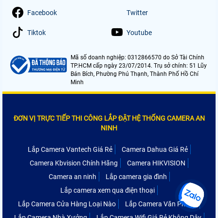
Facebook
Twitter
Tiktok
Youtube
Mã số doanh nghiệp: 0312866570 do Sở Tài Chính
TP.HCM cấp ngày 23/07/2014. Trụ sở chính: 51 Lũy
Bán Bích, Phường Phú Thạnh, Thành Phố Hồ Chí
Minh
ĐƠN VỊ TRỰC TIẾP THI CÔNG LẮP ĐẶT HỆ THỐNG CAMERA AN
NINH
Lắp Camera Vantech Giá Rẻ
Camera Dahua Giá Rẻ
Camera Kbvision Chính Hãng
Camera HIKVISION
Camera an ninh
Lắp camera gia đình
Lắp camera xem qua điện thoại
Lắp Camera Cửa Hàng Loại Nào
Lắp Camera Văn Phòng
Lắp Camera Nhà Xưởng
Lắp Camera Wifi Giá Rẻ Không Dây