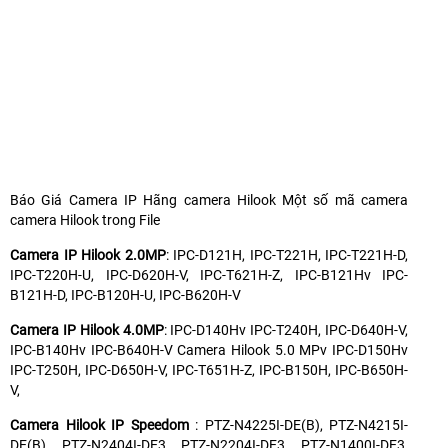
Báo Giá Camera IP Hãng camera Hilook Một số mã camera
camera Hilook trong File
Camera IP Hilook 2.0MP
: IPC-D121H, IPC-T221H, IPC-T221H-D,
IPC-T220H-U, IPC-D620H-V, IPC-T621H-Z, IPC-B121Hv IPC-
B121H-D, IPC-B120H-U, IPC-B620H-V
Camera IP Hilook 4.0MP
: IPC-D140Hv IPC-T240H, IPC-D640H-V,
IPC-B140Hv IPC-B640H-V Camera Hilook 5.0 MPv IPC-D150Hv
IPC-T250H, IPC-D650H-V, IPC-T651H-Z, IPC-B150H, IPC-B650H-
V,
Camera Hilook IP Speedom
: PTZ-N4225I-DE(B), PTZ-N4215I-
DE(B), PTZ-N2404I-DE3, PTZ-N2204I-DE3, PTZ-N1400I-DE3,