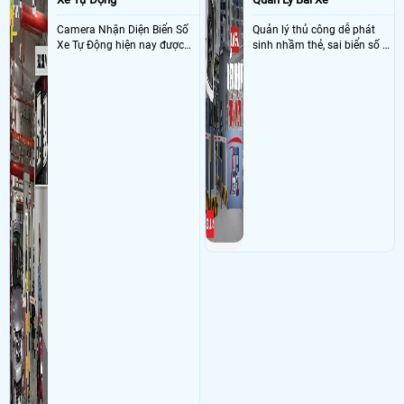
Camera Nhận Diện Biển Số
Quản lý thủ công dễ phát
Xe Tự Động hiện nay được
sinh nhầm thẻ, sai biển số và
ứng dụng rộng rãi ở nhiều
khó đối soát doanh thu
nơi như bãi giữ xe, dẫy trọ,
tòa nhà, chung cư, các công
ty và xí nghiệp giúp quản lý
xe ra , vào chính xác nhờ
công nghê AI thông minh
nhận diện và dọc biển số xe
hạn chế sai sót mà trộm cắp
xe