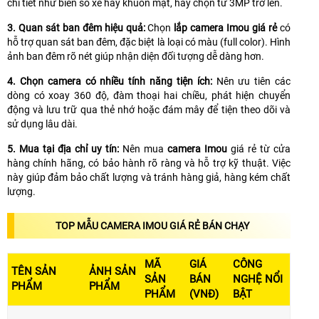
chi tiết như biển số xe hay khuôn mặt, hãy chọn từ 3MP trở lên.
3. Quan sát ban đêm hiệu quả:
Chọn
lắp camera Imou giá rẻ
có
hỗ trợ quan sát ban đêm, đặc biệt là loại có màu (full color). Hình
ảnh ban đêm rõ nét giúp nhận diện đối tượng dễ dàng hơn.
4. Chọn camera có nhiều tính năng tiện ích:
Nên ưu tiên các
dòng có xoay 360 độ, đàm thoại hai chiều, phát hiện chuyển
động và lưu trữ qua thẻ nhớ hoặc đám mây để tiện theo dõi và
sử dụng lâu dài.
5. Mua tại địa chỉ uy tín:
Nên mua
camera Imou
giá rẻ từ cửa
hàng chính hãng, có bảo hành rõ ràng và hỗ trợ kỹ thuật. Việc
này giúp đảm bảo chất lượng và tránh hàng giả, hàng kém chất
lượng.
TOP MẪU CAMERA IMOU GIÁ RẺ BÁN CHẠY
MÃ
GIÁ
CÔNG
TÊN SẢN
ẢNH SẢN
SẢN
BÁN
NGHỆ NỔI
PHẨM
PHẨM
PHẨM
(VNĐ)
BẬT