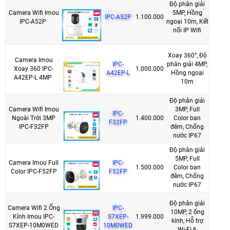
Độ phân giải
Camera Wifi Imou
5MP, Hồng
IPC-A52P
1.100.000
IPC-A52P
ngoại 10m, Kết
nối IP Wifi
Xoay 360°, Độ
Camera Imou
IPC-
phân giải 4MP,
Xoay 360 IPC-
1.000.000
A42EP-L
Hồng ngoại
A42EP-L 4MP
10m
Độ phân giải
Camera Wifi Imou
3MP, Full
IPC-
Ngoài Trời 3MP
1.400.000
Color ban
F32FP
IPC-F32FP
đêm, Chống
nước IP67
Độ phân giải
5MP, Full
Camera Imou Full
IPC-
1.500.000
Color ban
Color IPC-F52FP
F52FP
đêm, Chống
nước IP67
Độ phân giải
Camera Wifi 2 Ống
IPC-
10MP, 2 ống
Kính Imou IPC-
S7XEP-
1.999.000
kính, Hỗ trợ
S7XEP-10M0WED
10M0WED
Wi-Fi 6