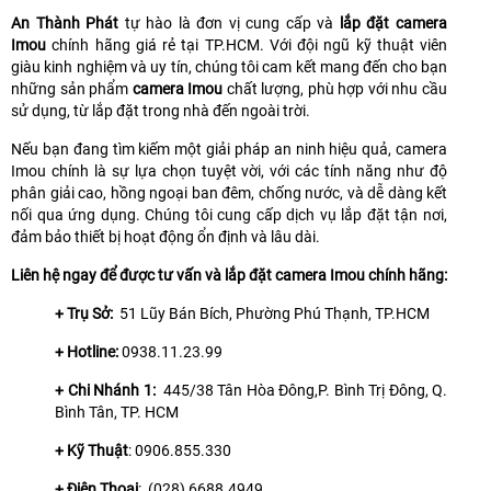
An Thành Phát
tự hào là đơn vị cung cấp và
lắp đặt camera
Imou
chính hãng giá rẻ tại TP.HCM. Với đội ngũ kỹ thuật viên
giàu kinh nghiệm và uy tín, chúng tôi cam kết mang đến cho bạn
những sản phẩm
camera Imou
chất lượng, phù hợp với nhu cầu
sử dụng, từ lắp đặt trong nhà đến ngoài trời.
Nếu bạn đang tìm kiếm một giải pháp an ninh hiệu quả, camera
Imou chính là sự lựa chọn tuyệt vời, với các tính năng như độ
phân giải cao, hồng ngoại ban đêm, chống nước, và dễ dàng kết
nối qua ứng dụng. Chúng tôi cung cấp dịch vụ lắp đặt tận nơi,
đảm bảo thiết bị hoạt động ổn định và lâu dài.
Liên hệ ngay để được tư vấn và lắp đặt camera Imou chính hãng:
+ Trụ Sở:
51 Lũy Bán Bích, Phường Phú Thạnh, TP.HCM
+ Hotline:
0938.11.23.99
+ Chi Nhánh 1:
445/38 Tân Hòa Đông,P. Bình Trị Đông, Q.
Bình Tân, TP. HCM
+ Kỹ Thuật
: 0906.855.330
+ Điện Thoại
: (028) 6688.4949