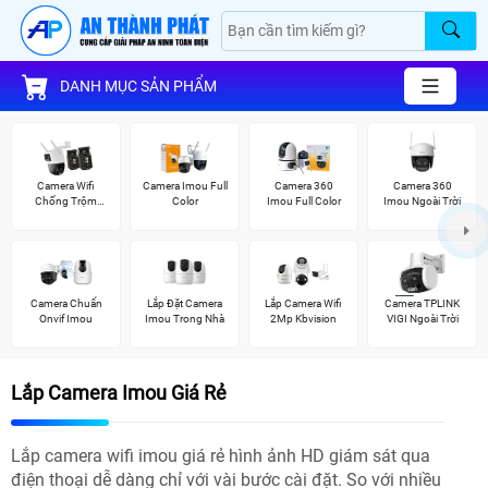
DANH MỤC SẢN PHẨM
Camera Wifi
Camera Imou Full
Camera 360
Camera 360
Chống Trộm
Color
Imou Full Color
Imou Ngoài Trời
Imou
Camera Chuẩn
Lắp Đặt Camera
Lắp Camera Wifi
Camera TPLINK
Onvif Imou
Imou Trong Nhà
2Mp Kbvision
VIGI Ngoài Trời
Lắp Camera Imou Giá Rẻ
Lắp camera wifi imou giá rẻ hình ảnh HD giám sát qua
điện thoại dễ dàng chỉ với vài bước cài đặt. So với nhiều