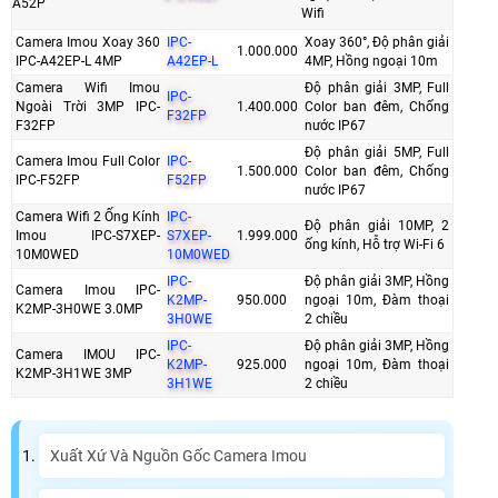
A52P
Wifi
Camera Imou Xoay 360
IPC-
Xoay 360°, Độ phân giải
1.000.000
IPC-A42EP-L 4MP
A42EP-L
4MP, Hồng ngoại 10m
Camera Wifi Imou
Độ phân giải 3MP, Full
IPC-
Ngoài Trời 3MP IPC-
1.400.000
Color ban đêm, Chống
F32FP
F32FP
nước IP67
Độ phân giải 5MP, Full
Camera Imou Full Color
IPC-
1.500.000
Color ban đêm, Chống
IPC-F52FP
F52FP
nước IP67
Camera Wifi 2 Ống Kính
IPC-
Độ phân giải 10MP, 2
Imou IPC-S7XEP-
S7XEP-
1.999.000
ống kính, Hỗ trợ Wi-Fi 6
10M0WED
10M0WED
IPC-
Độ phân giải 3MP, Hồng
Camera Imou IPC-
K2MP-
950.000
ngoại 10m, Đàm thoại
K2MP-3H0WE 3.0MP
3H0WE
2 chiều
IPC-
Độ phân giải 3MP, Hồng
Camera IMOU IPC-
K2MP-
925.000
ngoại 10m, Đàm thoại
K2MP-3H1WE 3MP
3H1WE
2 chiều
Xuất Xứ Và Nguồn Gốc Camera Imou