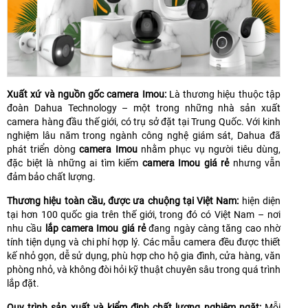
Xuất xứ và nguồn gốc camera Imou:
Là thương hiệu thuộc tập
đoàn Dahua Technology – một trong những nhà sản xuất
camera hàng đầu thế giới, có trụ sở đặt tại Trung Quốc. Với kinh
nghiệm lâu năm trong ngành công nghệ giám sát, Dahua đã
phát triển dòng
camera Imou
nhằm phục vụ người tiêu dùng,
đặc biệt là những ai tìm kiếm
camera Imou giá rẻ
nhưng vẫn
đảm bảo chất lượng.
Thương hiệu toàn cầu, được ưa chuộng tại Việt Nam:
hiện diện
tại hơn 100 quốc gia trên thế giới, trong đó có Việt Nam – nơi
nhu cầu
lắp camera Imou giá rẻ
đang ngày càng tăng cao nhờ
tính tiện dụng và chi phí hợp lý. Các mẫu camera đều được thiết
kế nhỏ gọn, dễ sử dụng, phù hợp cho hộ gia đình, cửa hàng, văn
phòng nhỏ, và không đòi hỏi kỹ thuật chuyên sâu trong quá trình
lắp đặt.
Quy trình sản xuất và kiểm định chất lượng nghiêm ngặt:
Mỗi