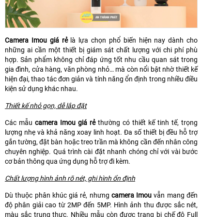
Camera Imou giá rẻ
là lựa chọn phổ biến hiện nay dành cho
những ai cần một thiết bị giám sát chất lượng với chi phí phù
hợp. Sản phẩm không chỉ đáp ứng tốt nhu cầu quan sát trong
gia đình, cửa hàng, văn phòng nhỏ… mà còn nổi bật nhờ thiết kế
hiện đại, thao tác đơn giản và tính năng ổn định trong nhiều điều
kiện sử dụng khác nhau.
Thiết kế nhỏ gọn, dễ lắp đặt
Các mẫu
camera Imou giá rẻ
thường có thiết kế tinh tế, trọng
lượng nhẹ và khả năng xoay linh hoạt. Đa số thiết bị đều hỗ trợ
gắn tường, đặt bàn hoặc treo trần mà không cần đến nhân công
chuyên nghiệp. Quá trình cài đặt nhanh chóng chỉ với vài bước
cơ bản thông qua ứng dụng hỗ trợ đi kèm.
Chất lượng hình ảnh rõ nét, ghi hình ổn định
Dù thuộc phân khúc giá rẻ, nhưng
camera Imou
vẫn mang đến
độ phân giải cao từ 2MP đến 5MP. Hình ảnh thu được sắc nét,
màu sắc trung thực. Nhiều mẫu còn được trang bị chế độ Full