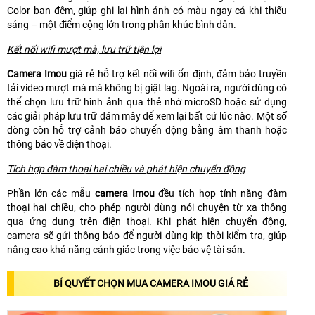
Color ban đêm, giúp ghi lại hình ảnh có màu ngay cả khi thiếu
sáng – một điểm cộng lớn trong phân khúc bình dân.
Kết nối wifi mượt mà, lưu trữ tiện lợi
Camera Imou
giá rẻ hỗ trợ kết nối wifi ổn định, đảm bảo truyền
tải video mượt mà mà không bị giật lag. Ngoài ra, người dùng có
thể chọn lưu trữ hình ảnh qua thẻ nhớ microSD hoặc sử dụng
các giải pháp lưu trữ đám mây để xem lại bất cứ lúc nào. Một số
dòng còn hỗ trợ cảnh báo chuyển động bằng âm thanh hoặc
thông báo về điện thoại.
Tích hợp đàm thoại hai chiều và phát hiện chuyển động
Phần lớn các mẫu
camera Imou
đều tích hợp tính năng đàm
thoại hai chiều, cho phép người dùng nói chuyện từ xa thông
qua ứng dụng trên điện thoại. Khi phát hiện chuyển động,
camera sẽ gửi thông báo để người dùng kịp thời kiểm tra, giúp
nâng cao khả năng cảnh giác trong việc bảo vệ tài sản.
BÍ QUYẾT CHỌN MUA CAMERA IMOU GIÁ RẺ