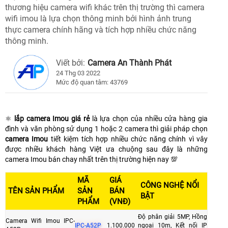
thương hiệu camera wifi khác trên thị trường thì camera
wifi imou là lựa chọn thông minh bởi hình ảnh trung
thực camera chính hãng và tích hợp nhiều chức năng
thông minh.
Viết bởi:
Camera An Thành Phát
24 Thg 03 2022
Mức độ quan tâm: 43769
⚛️
lắp camera Imou giá rẻ
là lựa chọn của nhiều cửa hàng gia
đình và văn phòng sử dụng 1 hoặc 2 camera thì giải pháp chọn
camera Imou
tiết kiệm tích hợp nhiều chức năng chính vì vây
được nhiều khách hàng Việt ưa chuộng sau đây là những
camera Imou bán chay nhất trên thị trường hiện nay 💯
MÃ
GIÁ
CÔNG NGHỆ NỔI
TÊN SẢN PHẨM
SẢN
BÁN
BẬT
PHẨM
(VNĐ)
Độ phân giải 5MP, Hồng
Camera Wifi Imou IPC-
IPC-A52P
1.100.000
ngoại 10m, Kết nối IP