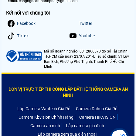
Email:
congngheanthanhphat@gmail.com
Kết nối với chúng tôi
Facebook
Twitter
Tiktok
Youtube
Mã số doanh nghiệp: 0312866570 do Sở Tài Chính
TP.HCM cấp ngày 23/07/2014. Trụ sở chính: 51 Lũy
Bán Bích, Phường Phú Thạnh, Thành Phố Hồ Chí
Minh
ĐƠN VỊ TRỰC TIẾP THI CÔNG LẮP ĐẶT HỆ THỐNG CAMERA AN
NINH
Lắp Camera Vantech Giá Rẻ
Camera Dahua Giá Rẻ
Camera Kbvision Chính Hãng
Camera HIKVISION
Camera an ninh
Lắp camera gia đình
Lắp camera xem qua điện thoại