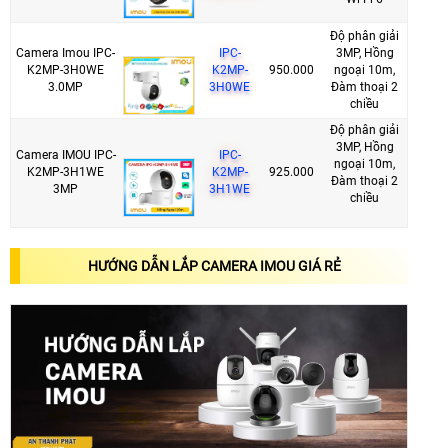
Độ phân giải
Camera Imou IPC-
IPC-
3MP, Hồng
K2MP-3H0WE
K2MP-
950.000
ngoại 10m,
3.0MP
3H0WE
Đàm thoại 2
chiều
Độ phân giải
3MP, Hồng
Camera IMOU IPC-
IPC-
ngoại 10m,
K2MP-3H1WE
K2MP-
925.000
Đàm thoại 2
3MP
3H1WE
chiều
HƯỚNG DẪN LẮP CAMERA IMOU GIÁ RẺ