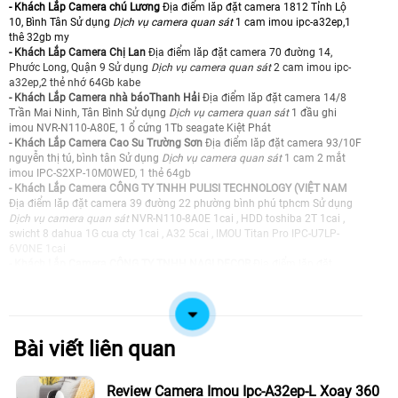
- Khách Lắp Camera chú Lương
Địa điểm lăp đặt camera 1812 Tỉnh Lộ
10, Bình Tân Sử dụng
Dịch vụ camera quan sát
1 cam imou ipc-a32ep,1
thê 32gb my
- Khách Lắp Camera Chị Lan
Địa điểm lăp đặt camera 70 đường 14,
Phước Long, Quận 9 Sử dụng
Dịch vụ camera quan sát
2 cam imou ipc-
a32ep,2 thẻ nhớ 64Gb kabe
- Khách Lắp Camera nhà báoThanh Hải
Địa điểm lăp đặt camera 14/8
Trần Mai Ninh, Tân Bình Sử dụng
Dịch vụ camera quan sát
1 đầu ghi
imou NVR-N110-A80E, 1 ổ cứng 1Tb seagate Kiệt Phát
- Khách Lắp Camera Cao Su Trường Sơn
Địa điểm lăp đặt camera 93/10F
nguyễn thị tú, bình tân Sử dụng
Dịch vụ camera quan sát
1 cam 2 mắt
imou IPC-S2XP-10M0WED, 1 thẻ 64gb
- Khách Lắp Camera CÔNG TY TNHH PULISI TECHNOLOGY (VIỆT NAM
Địa điểm lăp đặt camera 39 đường 22 phường bình phú tphcm Sử dụng
Dịch vụ camera quan sát
NVR-N110-8A0E 1cai , HDD toshiba 2T 1cai ,
swicht 8 dahua 1G cua cty 1cai , A32 5cai , IMOU Titan Pro IPC-U7LP-
6V0NE 1cai
- Khách Lắp Camera CÔNG TY TNHH NAGI DECOR
Địa điểm lăp đặt
camera 120/86/76c thích quảng đức phú nhuận Sử dụng
Dịch vụ camera
quan sát
1 cam imou IPC-A32EP, 1 thẻ 128Gb 4S-Gen
- Khách Lắp Camera cô Hoa
Địa điểm lăp đặt camera 314 Cao Đạt, p.
Chợ Quán, q.5 C.c Phúc Thịnh Sử dụng
Dịch vụ camera quan sát
1 cam
imou IPC-A32EP,1 thẻ 32Gb my
Bài viết liên quan
- Khách Lắp Camera CÔNG TY TNHH TM DV QDC
Địa điểm lăp đặt
camera 214/B14F Nguyễn Trãi, Phường Cầu Ông Lãnh Sử dụng
Dịch vụ
camera quan sát
1 cam Imou ipc-a32ep-l
Review Camera Imou Ipc-A32ep-L Xoay 360