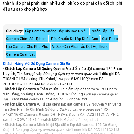
thành lập phải phát sinh nhiều chi phí do đó phải cân đối chi phí
đầu tư sao cho phù hợp
Cloud key:
Lắp Camera Không Dây Giá Bao Nhiêu
Nhận Lắp Đặt
Camera Giám Sát Tphcm
Tiêu Chuẩn Để Lắp Khóa Cửa
Giải Pháp
Lắp Camera Cho Khu Phố
Vì Sao Cần Phải Lắp Đặt Hệ Thống
Camera Quan Sát
Khách Hàng Mới Sử Dụng Camera Giá Rẻ
- Khách Lắp Camera Mì Quảng Qavina
Địa điểm lăp đặt camera 124 Phan
Huy Ích, Tân Sơn, gò vấp Sử dụng
Dịch vụ camera quan sát
1 đầu ghi DS-
7108NI-Q1/M ,ổ cứng 1Tb Kphat,1 sw poe 8 MS110P,2 cam DS-
2CD1021G2-LIU,6 CAM DS-2CD1321G2-LIU
- Khách Lắp Camera a Toàn xe lửa
Địa điểm lăp đặt camera 191 Phạm
Văn Đồng, phường Hạnh Thông, TPHCM Sử dụng
Dịch vụ camera quan
sát
1 cam kabe kx-ad2111cn-a,nguồn 12v ngoài trời
- Khách Lắp Camera A. Tú
Địa điểm lăp đặt camera 39 Nguyễn Văn Săng,
Tân Sơn Nhì, Hồ Chí Minh Sử dụng
Dịch vụ camera quan sát
1 KX-
A4K8116N3 ,Camera: 9 cam DH - H3AE, 3 cam KX - AD2111CN-A- VN 2
switch KX-SW406-36 1 switch MS110P, ổ cứng 1T kiệt phát
- Khách Lắp Camera Minh Nhật
Địa điểm lăp đặt camera 105 Cô Giang,
Quận 1 Sử dụng
Dịch vụ camera quan sát
1 cam hik DS-2CD1121G2-LIU