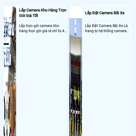
Lắp Camera Kho Hàng Trọn
Lắp Đặt Camera Bãi Xe
Gói Giá Tốt
Lắp trọn gói camera kho
Lắp Đặt Camera Bãi Xe Là
hàng trọn gói giá rẻ chỉ từ 4
trang bị hệ thống camera
triệu đồng sở hữu ngày trọn
nhận diện biển số tại khu
bộ gồm 4 camera, 1 đầu ghi
vực cổng của các bãi giữ xe
hình, ổ cứng, switch mang
kết hợp với phần mềm quản
đến giải pháp giám sát kho
lý để ghi nhận lượt xe ra vào
hàng 24/7 ổn định với độ
chụp hình thông tin xe và
sắc nét cao
biển số lưu trực tiếp về máy
tinh trạm để nhân viên tiện
đối soát, tính tiền xe xe ra
khỏi bãi