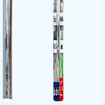
đức thọ 107, Phường 17, quận Gò Vấp, Hồ Chí Minh Sử dụng
Dịch vụ
theo dõi an ninh trong thời
camera quan sát
lắp thêm 1 cam KX-AD2111CN-A-VN,đi lại cam ,wifi trên
gian thực qua điện thoại
lầu
hoặc máy tính từ xa
- Khách Lắp Camera Lẩu Bò Trăm Rưỡi
Địa điểm lăp đặt camera 701
phan văn trị,phường 1,gò vấp Sử dụng
Dịch vụ camera quan sát
1 cam
KX-AD2111CN-A-VN,1 sw poe 4 Ms106lp
- Khách Lắp Camera A. Nguyên
Địa điểm lăp đặt camera 6/11 liên khu
10-11, Bình Tân Sử dụng
Dịch vụ camera quan sát
Ổ cứng 1 T Kiệt phát
seagate HDD, 1 switch LS1005 1 cam DH-H3AE 2 cam KX- AD2111CN-A-
VN 1 đầu ghi KX -A8124N2 - VN