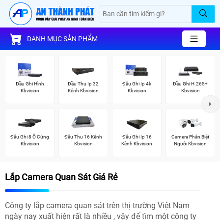
DANH MỤC SẢN PHẨM
Đầu Ghi Hình
Đầu Thu Ip 32
Đầu Ghi Ip 4k
Đầu Ghi H.265+
Kbvision
Kênh Kbvision
Kbvision
Kbvision
Đầu Ghi 8 Ổ Cứng
Đầu Thu 16 Kênh
Đầu Ghi Ip 16
Camera Phân Biệt
Kbvision
Kbvision
Kênh Kbvision
Người Kbvision
Lắp Camera Quan Sát Giá Rẻ
Công ty lắp camera quan sát trên thị trường Việt Nam
ngày nay xuất hiện rất là nhiều , vậy để tìm một công ty