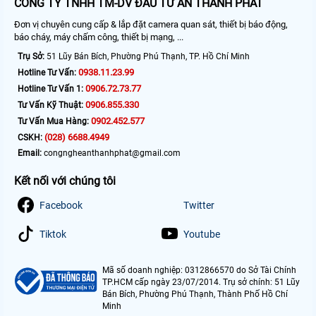
CÔNG TY TNHH TM-DV ĐẦU TƯ AN THÀNH PHÁT
Đơn vị chuyên cung cấp & lắp đặt camera quan sát, thiết bị báo động,
báo cháy, máy chấm công, thiết bị mạng, ...
Trụ Sở:
51 Lũy Bán Bích, Phường Phú Thạnh, TP. Hồ Chí Minh
0938.11.23.99
Hotline Tư Vấn:
0906.72.73.77
Hotline Tư Vấn 1:
0906.855.330
Tư Vấn Kỹ Thuật:
0902.452.577
Tư Vấn Mua Hàng:
(028) 6688.4949
CSKH:
Email:
congngheanthanhphat@gmail.com
Kết nối với chúng tôi
Facebook
Twitter
Tiktok
Youtube
Mã số doanh nghiệp: 0312866570 do Sở Tài Chính
TP.HCM cấp ngày 23/07/2014. Trụ sở chính: 51 Lũy
Bán Bích, Phường Phú Thạnh, Thành Phố Hồ Chí
Minh