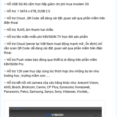
– Hỗ USB 3G/4G cắm trực tiếp giảm chi phí mua modem 3G
– Hỗ trợ: 1 SATA x 6TB, 2USB 2.0
– Hỗ trợ Cloud , QR Code :dễ dàng cài đặt ,quan sát qua phần mềm trên
điện thoại
– Hỗ trợ: RJ45, âm thanh hai chiều
– Hỗ trợ tên miền miễn phí KBVISION.TV trọn đời sản phẩm
– Hỗ trợ Cloud (server tại Việt Nam hoạt động mạnh mẽ , ổn định) chỉ
cần scan QR Code :dễ dàng cài đặt ,quan sát qua phần mềm trên điện
thoại
– Hỗ trợ Push video báo động qua thiết bị di động trên phần mềm
KBVISION Pro
– Hỗ trợ 128 user truy cập cùng lúc thích hợp cho những dự án như
trường học , trường mầm non …..
– Hỗ trợ kết nối với camera cũa các hãng khác như: Arecont Vision,
AXIS, Bosch, Brickcom, Canon, CP Plus, Dynacolor, Honeywell,
Panasonic, Pelco, Samsung, Sanyo, Sony, Videosec, Vivotek,…