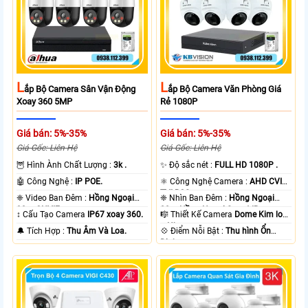
L
L
Ắp Bộ Camera Sân Vận Động
Ắp Bộ Camera Văn Phòng Giá
Xoay 360 5MP
Rẻ 1080P
Giá bán: 5%-35%
Giá bán: 5%-35%
Giá Gốc: Liên Hệ
Giá Gốc: Liên Hệ
🦉 Hình Ành Chất Lượng :
3k .
✨ Độ sắc nét :
FULL HD 1080P .
🤖️ Công Nghệ :
IP POE.
⚛️ Công Nghệ Camera :
AHD CVI
TVI BCS.
❈ Video Ban Đêm :
Hồng Ngoại
❈ Nhìn Ban Đêm :
Hồng Ngoại
30m ONVIF.
20m Hồng Ngoại Smart IR.
↕️ Cấu Tạo Camera
IP67 xoay 360.
🎼️ Thiết Kế Camera
Dome Kim loại
+ Nhựa.
️🔔 Tích Hợp :
Thu Âm Và Loa.
️💠 Điểm Nỗi Bật :
Thu hình Ổn
Định.