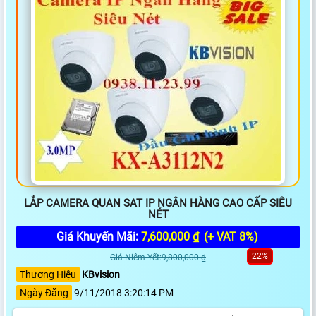
LẮP CAMERA QUAN SAT IP NGÂN HÀNG CAO CẤP SIÊU
NÉT
Giá Khuyến Mãi:
7,600,000 ₫
(+ VAT 8%)
22%
Giá Niêm Yết:9,800,000 ₫
Thương Hiệu
KBvision
Ngày Đăng
9/11/2018 3:20:14 PM