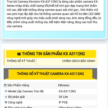
Trọn bộ Camera Kbvision KX-A3112N2 là dòng sản phẩm camera KX-
Series nhập khẩu chất lượng tốt,thiết kế nhỏ gọn đẹp mang tính thẩm
mỹ cao ,đặt biệt những dòng camera quan sát nhỏ gọn , tính thẩm mỹ
cao phù hợp lắp đặt cho hệ thống camera quan sát hỗ trợ đèn LED SMD
công nghệ mới giúp cho hiệu suất phát sáng cao, ánh sáng đồng đều, tự
điều chỉnh công suất chống lóa, tiết kiệm điện năng, tăng cao tuổi thọ
của camera.
📖 THÔNG TIN SẢN PHẨM KX A3112N2
THÔNG SỐ KỸ THUẬT
CHÍNH SÁCH BẢO HÀNH
THÔNG SỐ KỸ THUẬT CAMERA KX-A3112N2
🦉 Sản Phẩm Hãng
KBvision
💡 Model Lắp Camera Trọn Bộ
KX-A3112N2
🔆 Độ phân giải
2K Lite
⚒ Công nghệ
IP POE