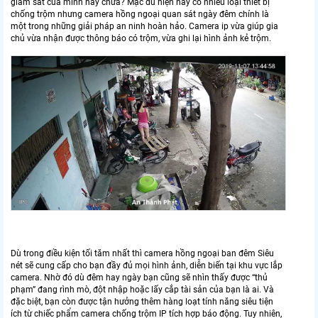
giám sát của mình hay chưa? Mặc dù hiện nay có nhiều loại thiết bị
chống trộm nhưng camera hồng ngoại quan sát ngày đêm chính là
một trong những giải pháp an ninh hoàn hảo. Camera ip vừa giúp gia
chủ vừa nhận được thông báo có trộm, vừa ghi lại hình ảnh kẻ trộm.
Dù trong điều kiện tối tăm nhất thì camera hồng ngoại ban đêm Siêu
nét sẽ cung cấp cho bạn đầy đủ mọi hình ảnh, diễn biến tại khu vực lắp
camera. Nhờ đó dù đêm hay ngày bạn cũng sẽ nhìn thấy được “thủ
phạm” đang rình mò, đột nhập hoặc lấy cắp tài sản của bạn là ai. Và
đặc biệt, bạn còn được tận hưởng thêm hàng loạt tính năng siêu tiện
ích từ chiếc phẩm camera chống trộm IP tích hợp báo động. Tuy nhiên,