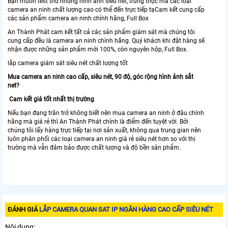
Bạn muốn test thử những hình ảnh siêu nét, trung thực mà các loại
camera an ninh chất lượng cao có thể đến trực tiếp tạCam kết cung cấp
các sản phẩm camera an ninh chính hãng, Full Box
An Thành Phát cam kết tất cả các sản phẩm giám sát mà chúng tôi
cung cấp đều là camera an ninh chính hãng. Quý khách khi đặt hàng sẽ
nhận được những sản phẩm mới 100%, còn nguyên hộp, Full Box.
lắp camera giám sát siêu nét chất lượng tốt
Mua camera an ninh cao cấp, siêu nét, 90 độ, góc rộng hình ảnh sắt
net?
Cam kết giá tốt nhất thị trường
Nếu bạn đang trăn trở không biết nên mua camera an ninh ở đâu chính
hãng mà giá rẻ thì An Thành Phát chính là điểm đến tuyệt vời. Bởi
chúng tôi lấy hàng trực tiếp tại nơi sản xuất, không qua trung gian nên
luôn phân phối các loại camera an ninh giá rẻ siêu nét hơn so với thị
trường mà vẫn đảm bảo được chất lượng và độ bền sản phẩm.
ĐÁNH GIÁ
LẮP CAMERA QUAN SAT IP NGÂN HÀNG CAO CẤP SIÊU NÉT
Nội dung: