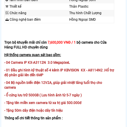
✪ Tầm nhìn ban đêm
Hồng Ngoại 50m
⚒ Thiết kế
Thân Plastic
🆑 Chức năng
Thu hình Chất Lượng
🌅 Công nghệ ban đêm
Hồng Ngoại SMD
Trọn bộ khuyến mãi chỉ còn
7,600,000 VNĐ / 1
bộ camera cho Cửa
Hàng FULL HD chuyên dùng
Hệ thống camera quan sát bao gồm:
- 04 Camera IP KX-A3112N 3.0 MegapixeL
- 01 Đầu ghi hình kỹ thuật số 4 kênh IP KBVISION KX - A8114N2 .Hổ trợ
độ phân giải lên đến 6MP
- 04 Bộ nguồn biến điện 12V2A, giúp giải nhiệt tăng tuổi thọ cho
camera
- Ổ cứng lưu trữ 500GB ( Lưu hình ảnh từ 5-7 ngày )
- Tặng tên miền xem camera từ xa trị giá 500.000đ
- Tặng 50m dây điện hoặc dây tín hiệu
Thông số chi tiết thông tin sản phẩm :