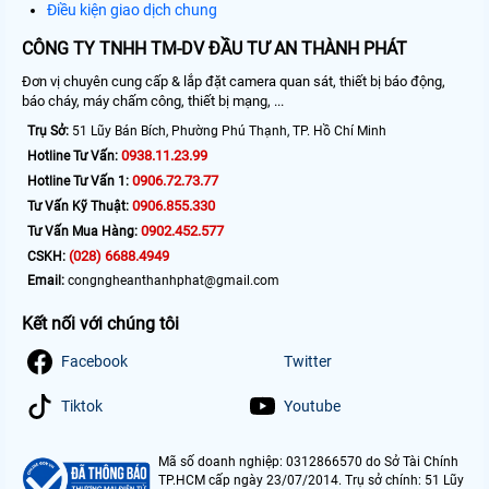
Điều kiện giao dịch chung
CÔNG TY TNHH TM-DV ĐẦU TƯ AN THÀNH PHÁT
Đơn vị chuyên cung cấp & lắp đặt camera quan sát, thiết bị báo động,
báo cháy, máy chấm công, thiết bị mạng, ...
Trụ Sở:
51 Lũy Bán Bích, Phường Phú Thạnh, TP. Hồ Chí Minh
0938.11.23.99
Hotline Tư Vấn:
0906.72.73.77
Hotline Tư Vấn 1:
0906.855.330
Tư Vấn Kỹ Thuật:
0902.452.577
Tư Vấn Mua Hàng:
(028) 6688.4949
CSKH:
Email:
congngheanthanhphat@gmail.com
Kết nối với chúng tôi
Facebook
Twitter
Tiktok
Youtube
Mã số doanh nghiệp: 0312866570 do Sở Tài Chính
TP.HCM cấp ngày 23/07/2014. Trụ sở chính: 51 Lũy