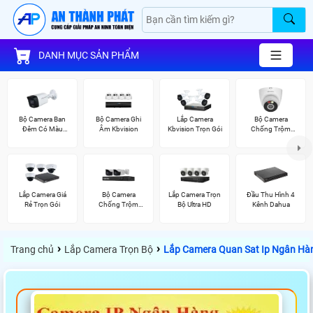
DANH MỤC SẢN PHẨM
Bộ Camera Ban
Bộ Camera Ghi
Lắp Camera
Bộ Camera
Đêm Có Màu
Âm Kbvision
Kbvision Trọn Gói
Chống Trộm
Kbvision
Kbvision
Lắp Camera Giá
Bộ Camera
Lắp Camera Trọn
Đầu Thu Hình 4
Rẻ Trọn Gói
Chống Trộm
Bộ Ultra HD
Kênh Dahua
Visioncop
›
›
Trang chủ
Lắp Camera Trọn Bộ
Lắp Camera Quan Sat Ip Ngân Hàn