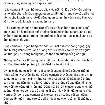
camera IP ngân hàng cao cấp siêu nét .
- Lắp camera IP ngân hàng cao cấp siêu nét nên lắp ở các văn phòng
là nơi nên phải cần lắp camera quan sát IP ngân hàng cao cấp siêu nét
hỗ trợ cho khách hàng để dễ dàng quan sát nhân viên ra vào khu vực
văn phòng tiếp khách ra vào ngân hàng .
- Lắp camera IP ngân hàng cao cấp siêu nét khách hàng không chỉ
quan sát rõ nét mà ban ngày nhờ chức năng chống ngược sáng giúp
khách hàng quan sát trong môi trường chói sáng , hay bị quá sáng do
ánh nắng chiếu vào .
- Lắp camera IP ngân hàng cao cấp siêu nét hạn chế hồng ngoại gây
ảnh hưởng đến trẻ em , ảnh hưởng đến sức khỏe cho trẻ em và người
lớn tuổi, phụ nữ đang mang thai, có thể ảnh hưởng đến giấc ngủ .
Thông tin Camera IP mang tính chất tham khảo để biết chính xác hơn
vui lòng liên hệ bộ phận kỹ thuật để được tư vấn thêm,
Uy tín- chất lượng- niềm tin- giá cả phải chăng là nhớ đến An Thành
Phát. Công ty chuyên lắp đặt hỗ trợ camera chuyên nghiệp thông minh
sử dụng sản phẩm chính hãng Camera KBVISION là dòng phổ thông
sản phẩm ưu tiên hàng đầu với chức năng thông số cao tiên tiến phù
hợp với mọi công trình lớn nhỏ. Dòng KX-3012N chuyên dụng cho nhà
xưởng, xí nghiệp công ty độ phân giải sắc nét.Hãy tin dùng hàng Việt
Nam chất lượng cao camera sẽ cho bạn sự tin tưởng với bạn dùng
Camera IP ngân hàng cao cấp siêu nét là lựa chọng tốt nhất phù hợp
nhất.