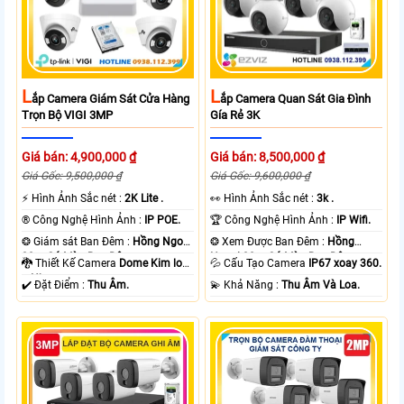
L
L
Ắp Camera Giám Sát Cửa Hàng
Ắp Camera Quan Sát Gia Đình
Trọn Bộ VIGI 3MP
Gía Rẻ 3K
Giá bán: 4,900,000 ₫
Giá bán: 8,500,000 ₫
Giá Gốc: 9,500,000 ₫
Giá Gốc: 9,600,000 ₫
️⚡ Hình Ảnh Sắc nét :
2K Lite .
️👀 Hình Ảnh Sắc nét :
3k .
®️ Công Nghệ Hình Ảnh :
IP POE.
🏆 Công Nghệ Hình Ảnh :
IP Wifi.
❂ Giám sát Ban Đêm :
Hồng Ngoại
❂ Xem Được Ban Đêm :
Hồng
30m Có Màu Ban Ðêm.
Ngoại 30m Có Màu Ban Ðêm.
🐉️ Thiết Kế Camera
Dome Kim loại
💦 Cấu Tạo Camera
IP67 xoay 360.
+ Nhựa.
️✔️ Đặt Điểm :
Thu Âm.
️💫 Khả Năng :
Thu Âm Và Loa.