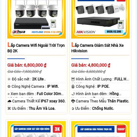
L
L
Ắp Camera Wifi Ngoài Trời Trọn
Ắp Camera Giám Sát Nhà Xe
Bộ 2K
Hikvision
Giá bán: 6,800,000 ₫
Giá bán: 4,800,000 ₫
Giá Gốc: 7,500,000 ₫
Giá Gốc: 5,500,000 ₫
🔆 Độ sắc nét :
2K Lite .
🦉 Hình Ành Chất Lượng :
FULL HD
1080P .
⚙ Công Nghệ Camera :
IP Wifi.
🤖️ Công Nghệ :
IP POE.
⭐ Xem ban đêm :
Full Color 30m
🌙 Hình ảnh ban đêm :
Hồng
Có Màu Ban Ðêm.
Ngoại 20m Hồng Ngoại SMD.
🌧️ Camera Thiết Kế
IP67 xoay 360.
🐉️ Camera Theo Mẫu
Thân Plastic.
️⌘ Ưu Điểm :
Thu Âm Và Loa.
️➲ Ưu Điểm :
Chống Nước.