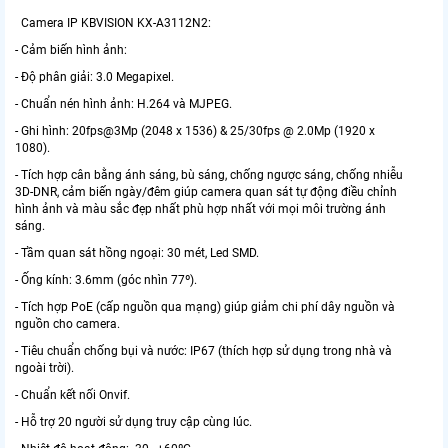
Camera IP KBVISION KX-A3112N2:
- Cảm biến hình ảnh:
- Độ phân giải: 3.0 Megapixel.
- Chuẩn nén hình ảnh: H.264 và MJPEG.
- Ghi hình: 20fps@3Mp (2048 x 1536) & 25/30fps @ 2.0Mp (1920 x
1080).
- Tích hợp cân bằng ánh sáng, bù sáng, chống ngược sáng, chống nhiễu
3D-DNR, cảm biến ngày/đêm giúp camera quan sát tự động điều chỉnh
hình ảnh và màu sắc đẹp nhất phù hợp nhất với mọi môi trường ánh
sáng.
- Tầm quan sát hồng ngoại: 30 mét, Led SMD.
- Ống kính: 3.6mm (góc nhìn 77º).
- Tích hợp PoE (cấp nguồn qua mạng) giúp giảm chi phí dây nguồn và
nguồn cho camera.
- Tiêu chuẩn chống bụi và nước: IP67 (thích hợp sử dụng trong nhà và
ngoài trời).
- Chuẩn kết nối Onvif.
- Hỗ trợ 20 người sử dụng truy cập cùng lúc.