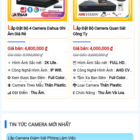
L
L
Ắp Đặt Bộ 4 Camera Dahua Ghi
Ắp Đặt Bộ Camera Quan Sát
Âm Giá Rẻ
Công Ty
Giá bán: 4,800,000 ₫
Giá bán: 4,000,000 ₫
Giá Gốc: 5,900,000 ₫
Giá Gốc: 5,600,000 ₫
🔅 Hình Ảnh Sắc nét :
2K Lite .
🦉 Hình Ảnh Sắc nét :
FULL HD
1080P .
✳️ Công Nghệ Hình Ảnh :
IP Wifi.
⚙ Công Nghệ Hình Ảnh :
AHD CVI
TVI BCS.
❂ Xem Được Ban Đêm :
Full Color
❈ Tầm Xa Ban Đêm :
Full Color
30m Có Màu Ban Ðêm.
20m Có Màu Ban Ðêm.
🐜 Camera Theo Mẫu
Thân Plastic.
🐉️ Loại Camera
Thân Plastic.
️🛃 Đặt Điểm :
Thu Âm.
️₤ Chức Năng :
Thu Âm Và Loa.
TIN TỨC CAMERA MỚI NHẤT
Lắp Camera Giám Sát Phòng Làm Việc