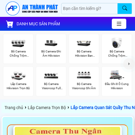
DANH MỤC SẢN PHẨM
Bô Camera
Bộ Camera Ghi
Bộ Camera
Bộ Camera
Chống Trộm
Âm Hikvision
Hikvision Ban
Chống Trộm
Hikvision
Đêm Có Màu
Hikvision
Lắp Camera
Bộ Camera
Bộ Camera
Đầu Ghi 8 Ổ Cưng
Hikvision Trọn Bộ
Visioncop Full
Visioncop Ghi Âm
Hikvision
Color
›
›
Trang chủ
Lắp Camera Trọn Bộ
Lắp Camera Quan Sát Quầy Thu 