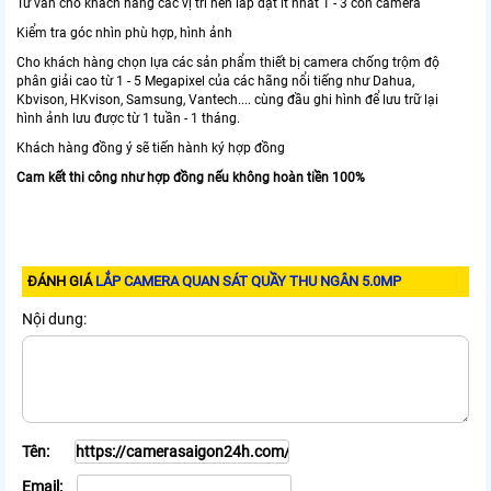
Tư vấn cho khách hàng các vị trí nên lắp đặt ít nhất 1 - 3 con camera
Kiểm tra góc nhìn phù hợp, hình ảnh
Cho khách hàng chọn lựa các sản phẩm thiết bị camera chống trộm độ
phân giải cao từ 1 - 5 Megapixel của các hãng nổi tiếng như Dahua,
Kbvison, HKvison, Samsung, Vantech.... cùng đầu ghi hình để lưu trữ lại
hình ảnh lưu được từ 1 tuần - 1 tháng.
Khách hàng đồng ý sẽ tiến hành ký hợp đồng
Cam kết thi công như hợp đồng nếu không hoàn tiền 100%
ĐÁNH GIÁ
LẮP CAMERA QUAN SÁT QUẦY THU NGÂN 5.0MP
Nội dung:
Tên:
Email: