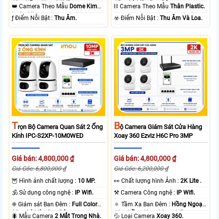
10m Hồng Ngoại SMD.
15m Có Màu Ban Ðêm.
👑 Camera Theo Mẫu
Dome Kim
⛓ Camera Theo Mẫu
Thân Plastic.
loại + Nhựa.
️ƒ Điểm Nỗi Bật :
Thu Âm.
️☣️ Điểm Nỗi Bật :
Thu Âm Và Loa.
T
B
Rọn Bộ Camera Quan Sát 2 Ống
Ộ Camera Giám Sát Cửa Hàng
Kính IPC-S2XP-10M0WED
Xoay 360 Ezviz H6C Pro 3MP
Giá bán: 4,800,000 ₫
Giá bán: 4,800,000 ₫
Giá Gốc: 6,800,000 ₫
Giá Gốc: 6,200,000 ₫
🦉 Hình ảnh chất lượng :
10 MP.
️👀 Chất lượng hình Ảnh :
2K Lite .
🕉️ Sử dụng công nghệ :
IP Wifi.
⚒ Camera Công nghệ :
IP Wifi.
❈ Giám sát Ban Đêm :
Full Color
🔅 Tầm Xa Ban Đêm :
Hồng Ngoại
20m Có Màu Ban Ðêm.
10m Hồng Ngoại Smart IR.
🐜 Mẫu Camera
2 Mắt Trong Nhà.
💦 Loại Camera
Xoay 360.