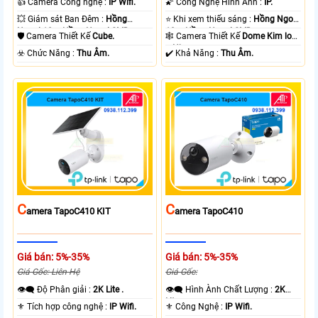
👍 Camera Công nghệ :
IP Wifi.
🌠 Công Nghệ Hình Ảnh :
IP.
💥 Giám sát Ban Đêm :
Hồng
⭐ Khi xem thiếu sáng :
Hồng Ngoại
Ngoại 10m Hồng Ngoại SMD.
10m Hồng Ngoại SMD.
🛡 Camera Thiết Kế
Cube.
🕸️ Camera Thiết Kế
Dome Kim loại
+ Nhựa.
️☣️ Chức Năng :
Thu Âm.
️✔️ Khả Năng :
Thu Âm.
C
C
Amera TapoC410 KIT
Amera TapoC410
Giá bán: 5%-35%
Giá bán: 5%-35%
Giá Gốc: Liên Hệ
Giá Gốc:
👁️‍🗨 Độ Phân giải :
2K Lite .
👁️‍🗨 Hình Ành Chất Lượng :
2K
Lite .
⚜️ Tích hợp công nghệ :
IP Wifi.
⚜️ Công Nghệ :
IP Wifi.