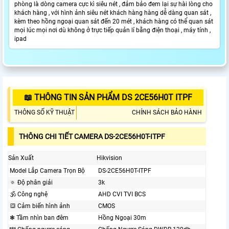
phòng là dòng camera cực kì siêu nét , đảm bảo đem lại sự hài lòng cho
khách hàng , với hình ảnh siêu nét khách hàng hàng dễ dàng quan sát ,
kèm theo hồng ngoại quan sát đến 20 mét , khách hàng có thể quan sát
mọi lúc mọi nơi dù không ở trực tiếp quản lí bằng điện thoại , máy tính ,
ipad
📖 THÔNG TIN SẢN PHẨM DS 2CE56H0T ITPF
THÔNG SỐ KỸ THUẬT
CHÍNH SÁCH BẢO HÀNH
THÔNG CHI TIẾT CAMERA DS-2CE56H0T-ITPF
Sản Xuất
Hikvision
Model Lắp Camera Trọn Bộ
DS-2CE56H0T-ITPF
🔅 Độ phân giải
3k
🕉️ Công nghệ
AHD CVI TVI BCS
🔳 Cảm biến hình ảnh
CMOS
❃ Tầm nhìn ban đêm
Hồng Ngoại 30m