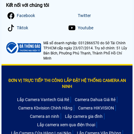
Kết nối với chúng tôi
Facebook
Twitter
Tiktok
Youtube
Mã số doanh nghiệp: 0312866570 do Sở Tài Chính
TP.HCM cấp ngày 23/07/2014. Trụ sở chính: 51 Lũy
Bán Bích, Phường Phú Thạnh, Thành Phố Hồ Chí
Minh
ĐƠN VỊ TRỰC TIẾP THI CÔNG LẮP ĐẶT HỆ THỐNG CAMERA AN
NINH
Lắp Camera Vantech Giá Rẻ
Camera Dahua Giá Rẻ
Camera Kbvision Chính Hãng
Camera HIKVISION
Camera an ninh
Lắp camera gia đình
Lắp camera xem qua điện thoại
Lắp Camera Cửa Hàng Loại Nào
Lắp Camera Văn Phòng