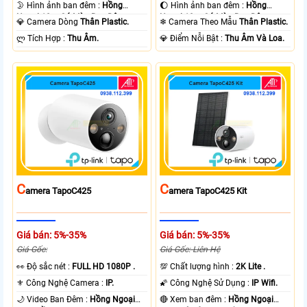
🌛 Hình ảnh ban đêm :
Hồng
🌔 Hình ảnh ban đêm :
Hồng
Ngoại 10m Có Màu Ban Ðêm.
Ngoại 10m Có Màu Ban Ðêm.
💎 Camera Dòng
Thân Plastic.
❄ Camera Theo Mẫu
Thân Plastic.
️ლ Tích Hợp :
Thu Âm.
️💎 Điểm Nỗi Bật :
Thu Âm Và Loa.
C
C
Amera TapoC425
Amera TapoC425 Kit
Giá bán: 5%-35%
Giá bán: 5%-35%
Giá Gốc:
Giá Gốc: Liên Hệ
️👀 Độ sắc nét :
FULL HD 1080P .
💯 Chất lượng hình :
2K Lite .
⚜️ Công Nghệ Camera :
IP.
🌠 Công Nghệ Sử Dụng :
IP Wifi.
🌙 Video Ban Đêm :
Hồng Ngoại
🔴 Xem ban đêm :
Hồng Ngoại