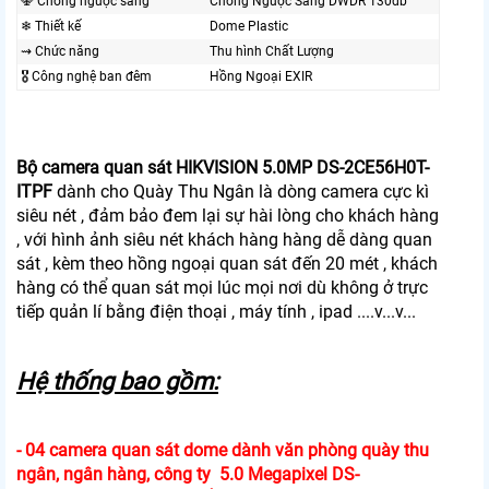
🕎 Chống ngược sáng
Chống Ngược Sáng DWDR 130db
❄ Thiết kế
Dome Plastic
⇝ Chức năng
Thu hình Chất Lượng
🎖️ Công nghệ ban đêm
Hồng Ngoại EXIR
Bộ camera quan sát HIKVISION 5.0MP DS-2CE56H0T-
ITPF
dành cho Quày Thu Ngân là dòng camera cực kì
siêu nét , đảm bảo đem lại sự hài lòng cho khách hàng
, với hình ảnh siêu nét khách hàng hàng dễ dàng quan
sát , kèm theo hồng ngoại quan sát đến 20 mét , khách
hàng có thể quan sát mọi lúc mọi nơi dù không ở trực
tiếp quản lí bằng điện thoại , máy tính , ipad ....v...v...
Hệ thống bao gồm:
- 04 camera quan sát dome dành văn phòng quày thu
ngân, ngân hàng, công ty 5.0 Megapixel DS-