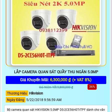
LẮP CAMERA QUAN SÁT QUẦY THU NGÂN 5.0MP
Giá Khuyến Mãi:
6,300,000 ₫
(+ VAT 8%)
36%
Giá Niêm Yết:9,800,000 ₫
Thương Hiệu
Hikvision
Ngày Đăng
5/22/2018 9:56:59 AM
Bộ camera quan sát HIKVISION 5.0MP DS-2CE56H0T-ITPF dành cho văn