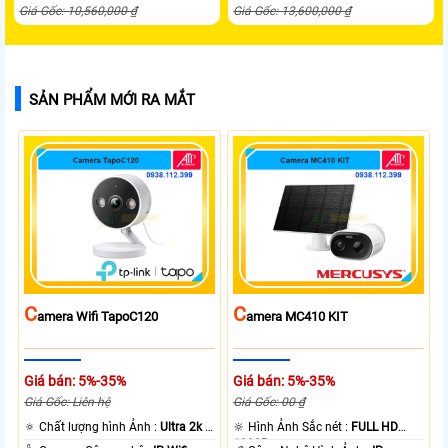
Giá Gốc: 10,560,000 ₫
Giá Gốc: 13,600,000 ₫
SẢN PHẨM MỚI RA MẮT
C
C
Amera Wifi TapoC120
Amera MC410 KIT
Giá bán: 5%-35%
Giá bán: 5%-35%
Giá Gốc: Liên hệ
Giá Gốc: 00 ₫
🔅 Chất lượng hình Ảnh :
Ultra 2k +
🔆 Hình Ảnh Sắc nét :
FULL HD
.
1080P .