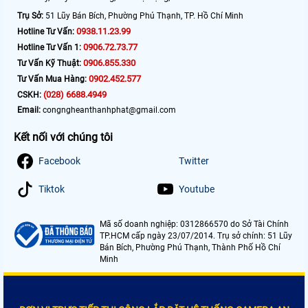
Trụ Sở:
51 Lũy Bán Bích, Phường Phú Thạnh, TP. Hồ Chí Minh
0938.11.23.99
Hotline Tư Vấn:
0906.72.73.77
Hotline Tư Vấn 1:
0906.855.330
Tư Vấn Kỹ Thuật:
0902.452.577
Tư Vấn Mua Hàng:
(028) 6688.4949
CSKH:
Email:
congngheanthanhphat@gmail.com
Kết nối với chúng tôi
Facebook
Twitter
Tiktok
Youtube
Mã số doanh nghiệp: 0312866570 do Sở Tài Chính
TP.HCM cấp ngày 23/07/2014. Trụ sở chính: 51 Lũy
Bán Bích, Phường Phú Thạnh, Thành Phố Hồ Chí
Minh