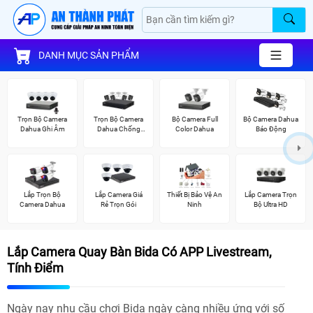
DANH MỤC SẢN PHẨM
Trọn Bộ Camera
Trọn Bộ Camera
Bộ Camera Full
Bộ Camera Dahua
Dahua Ghi Âm
Dahua Chống
Color Dahua
Báo Động
Trộm
Lắp Trọn Bộ
Lắp Camera Giá
Thiết Bị Bảo Vệ An
Lắp Camera Trọn
Camera Dahua
Rẻ Trọn Gói
Ninh
Bộ Ultra HD
Lắp Camera Quay Bàn Bida Có APP Livestream,
Tính Điểm
Ngày nay nhu cầu chơi Bida ngày càng nhiều ứng với số