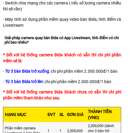
- Switch chia mạng cho các camera ( nếu số lượng camera nhiều
thì sẽ cần)
- Máy tính sử dụng phần mềm quay video bàn Bida, tính điểm và
Livestream
Giải pháp camera quay bàn Bida có App Livestream, tính điểm có chi
phí bao nhiêu?
* Đối với hệ thống camera Bida khách có sẵn thì chi phí phần
mềm sẽ là:
-
Từ 3 bàn Bida trở xuống
: chi phí phần mềm 2.300.000đ/1 bàn
-
Từ 3 bàn Bida trở lên:
chi phí phần mềm 2.000.000đ/1 bàn
* Đối với hệ thống camera Bida khách chưa có sẵn thì chi phí
phần mềm tham khảo như sau
THÀNH TIỀN
HẠNG MỤC
ĐVT
SL
ĐƠN GIÁ
(VND)
2,300,000 (dành
Phần mềm camera
1
1
2,300,000
cho 3 bàn trở