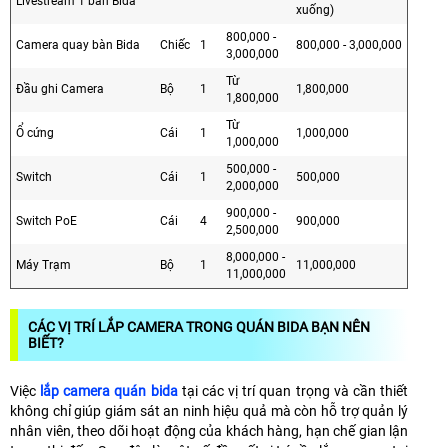
Livestream 1 bàn Bida
xuống)
800,000 -
Camera quay bàn Bida
Chiếc
1
800,000 - 3,000,000
3,000,000
Từ
Đầu ghi Camera
Bộ
1
1,800,000
1,800,000
Từ
Ổ cứng
Cái
1
1,000,000
1,000,000
500,000 -
Switch
Cái
1
500,000
2,000,000
900,000 -
Switch PoE
Cái
4
900,000
2,500,000
8,000,000 -
Máy Trạm
Bộ
1
11,000,000
11,000,000
CÁC VỊ TRÍ LẮP CAMERA TRONG QUÁN BIDA BẠN NÊN
BIẾT?
Việc
lắp camera quán bida
tại các vị trí quan trọng và cần thiết
không chỉ giúp giám sát an ninh hiệu quả mà còn hỗ trợ quản lý
nhân viên, theo dõi hoạt động của khách hàng, hạn chế gian lận