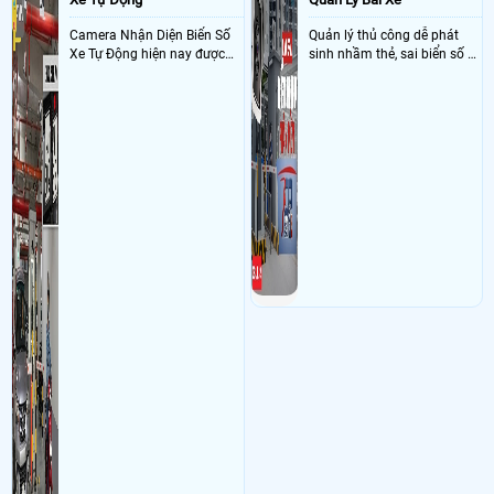
Camera Nhận Diện Biển Số
Quản lý thủ công dễ phát
Xe Tự Động hiện nay được
sinh nhầm thẻ, sai biển số và
ứng dụng rộng rãi ở nhiều
khó đối soát doanh thu
nơi như bãi giữ xe, dẫy trọ,
tòa nhà, chung cư, các công
ty và xí nghiệp giúp quản lý
xe ra , vào chính xác nhờ
công nghê AI thông minh
nhận diện và dọc biển số xe
hạn chế sai sót mà trộm cắp
xe