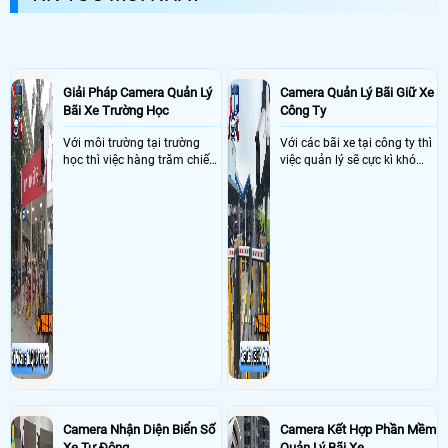
nhiêu để phù hợp với nhu cầu giám sát của mình
Giải Pháp Camera Quản Lý
Camera Quản Lý Bãi Giữ Xe
Bãi Xe Trường Học
Công Ty
Với môi trường tại trường
Với các bãi xe tại công ty thì
học thì việc hàng trăm chiếc
việc quản lý sẽ cực kì khó
xe vào trường cùng lúc vậy
khăn vậy nên việc áp dụng
nên việc quản lý và đảm báo
camera quản lý bãi xe thông
số lượng xe vào một lần là
minh sẽ giúp bãi giữ xe tại
điều cực kì khó để quản lý,
công ty giải quyết nhanh
vậy nên việc áp dụng giải
được các vấn đề tồn đọng
pháp camera quản lý bãi xe
trong việc quản lý bãi xe thủ
trường học sẽ cực kì đáng
công
đầu tư giúp nhanh chóng
giải quyết vấn đề này
Camera Nhận Diện Biển Số
Camera Kết Hợp Phần Mềm
Xe Tự Động
Quản Lý Bãi Xe