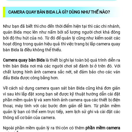
CAMERA QUAY BÀN BIDA LÀ GÌ? DÙNG NHƯ THẾ NÀO?
Như bạn đã biết thì cho đến thời điểm hiện tại thì các chi nhánh,
quán Bida mọc lên như nấm bởi số lượng người chơi khá đông
bởi độ thu hút của nó. Từ đó để quản lý cũng như kiểm soát các
hoạt động trong quán hiệu quả thì việc trang bị lắp camera quay
bàn Bida là điều không thể thiếu.
Camera quay bàn Bida
là thiết bị ghi lại toàn bộ quá trình diễn ra
trên bàn Bida nơi mà các người chơi sẽ đánh bi ở trên đó. Với
chất lượng hình ảnh camera sắc nét, sẽ đảm bảo cho các ván
đấu Bida được công bằng hơn.
Về cách sử dụng camera quan sát bàn Bida cũng khá đơn giản
vì sau khi lắp đặt xong bạn sẽ được kỹ thuật hướng dẫn cài đặt
phần mềm quản lý và xem hình ảnh camera qua các thiết bị điện
thoại, máy tính với các bước đơn giản dễ làm. Từ phần mềm
quản lý bạn có thể xem trực tiếp, xem lịch sử ghi và cài đặt các
thông số cơ bản của camera.
Ngoài phần mềm quản lý ra thì còn có thêm
phần mềm camera