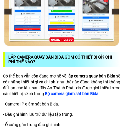
LẮP CAMERA QUAY BÀN BIDA GỒM CÓ THIẾT BỊ GÌ? CHI
PHÍ THẾ NÀO?
Có thể bạn vẫn còn đang mơ hồ về
lắp camera quay bàn Bida
sẽ
có những thiết bị gì và chi phí như thế nào đúng không thì không
để bạn chờ lâu, sau đây An Thành Phát xin được giới thiệu trước
các thiết bị sẽ có trong
Bộ camera giám sát bàn Bida
:
- Camera IP giám sát bàn Bida.
- Đầu ghi hình lưu trữ dữ liệu tập trung.
- Ổ cứng gắn trong đầu ghi hình.