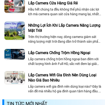
Lắp Camera Cửa Hàng Giá Rẻ
Hầu hết chúng ta đều không thể phủ nhận các lợi
ích mà camera quan sát cửa hàng mang lại, nhất
là tại các chi nhánh cửa hàng lớn nhỏ hay cửa
hàng bán lẻ
Những Lợi Ích Khi Lắp Camera Năng Lượng
Mặt Trời
Trên thị trường hiện nay, dòng camera giám sát
năng lượng mặt trời đang dần trở thành sản phẩm
mang tính giải pháp giúp thay thế sử dụng và tăng
cao hiệu quả cho các loại camera...
Lắp Camera Chống Trộm Hồng Ngoại
Lắp camera chống trộm hồng ngoại ban đêm với
chất lượng hình ảnh Full HD, sắc nét đem lại giải
pháp an ninh cả ngày lẫn đêm hiệu quả nhờ led
hồng ngoại thông minh.
Lắp Camera Wifi Gia Đình Nên Dùng Loại
Nào Giá Bao Nhiêu
Lắp camera wifi gia đình nên dùng loại nào? Đây là
vấn đề mà nhiều hộ gia đình quan tâm hàng đầu.
Trước khi lựa chọn và lắp camera wifi gia đình ta
cần tìm hiểu camera đó dùng có tốt không, giá bao
TIN TỨC MỚI NHẤT