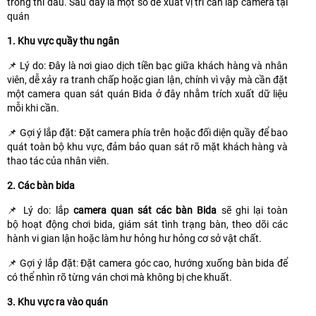
trong thi đấu. Sau đây là một số đề xuất vị trí cần lắp camera tại
quán
1. Khu vực quầy thu ngân
📌 Lý do: Đây là nơi giao dịch tiền bạc giữa khách hàng và nhân
viên, dễ xảy ra tranh chấp hoặc gian lận, chính vì vậy mà cần đặt
một camera quan sát quán Bida ở đây nhằm trích xuất dữ liệu
mỗi khi cần.
📌 Gợi ý lắp đặt: Đặt camera phía trên hoặc đối diện quầy để bao
quát toàn bộ khu vực, đảm bảo quan sát rõ mặt khách hàng và
thao tác của nhân viên.
2. Các bàn bida
📌 Lý do: lắp
camera quan sát các bàn Bida
sẽ ghi lại toàn
bộ hoạt động chơi bida, giám sát tình trạng bàn, theo dõi các
hành vi gian lận hoặc làm hư hỏng hư hỏng cơ sở vật chất.
📌 Gợi ý lắp đặt: Đặt camera góc cao, hướng xuống bàn bida để
có thể nhìn rõ từng ván chơi mà không bị che khuất.
3. Khu vực ra vào quán