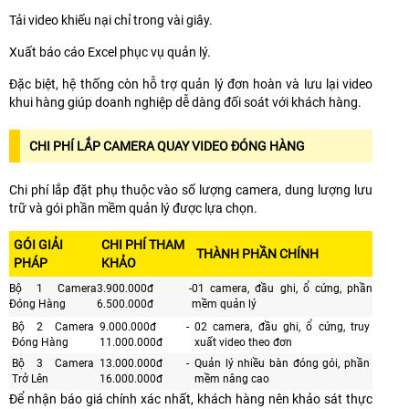
Tải video khiếu nại chỉ trong vài giây.
Xuất báo cáo Excel phục vụ quản lý.
Đặc biệt, hệ thống còn hỗ trợ quản lý đơn hoàn và lưu lại video
khui hàng giúp doanh nghiệp dễ dàng đối soát với khách hàng.
CHI PHÍ LẮP CAMERA QUAY VIDEO ĐÓNG HÀNG
Chi phí lắp đặt phụ thuộc vào số lượng camera, dung lượng lưu
trữ và gói phần mềm quản lý được lựa chọn.
GÓI GIẢI
CHI PHÍ THAM
THÀNH PHẦN CHÍNH
PHÁP
KHẢO
Bộ 1 Camera
3.900.000đ -
01 camera, đầu ghi, ổ cứng, phần
Đóng Hàng
6.500.000đ
mềm quản lý
Bộ 2 Camera
9.000.000đ -
02 camera, đầu ghi, ổ cứng, truy
Đóng Hàng
11.000.000đ
xuất video theo đơn
Bộ 3 Camera
13.000.000đ -
Quản lý nhiều bàn đóng gói, phần
Trở Lên
16.000.000đ
mềm nâng cao
Để nhận báo giá chính xác nhất, khách hàng nên khảo sát thực