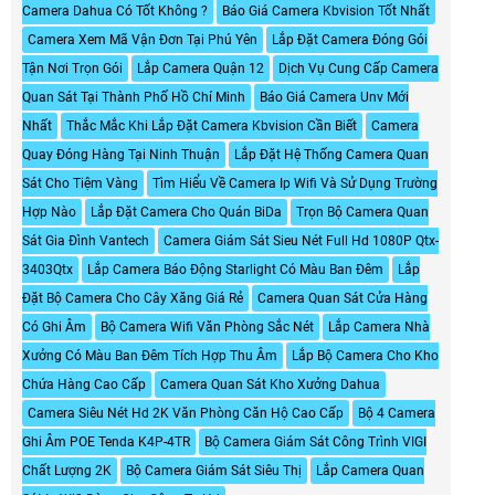
Camera Dahua Có Tốt Không ?
Báo Giá Camera Kbvision Tốt Nhất
Camera Xem Mã Vận Đơn Tại Phú Yên
Lắp Đặt Camera Đóng Gói
Tận Nơi Trọn Gói
Lắp Camera Quận 12
Dịch Vụ Cung Cấp Camera
Quan Sát Tại Thành Phố Hồ Chí Minh
Báo Giá Camera Unv Mới
Nhất
Thắc Mắc Khi Lắp Đặt Camera Kbvision Cần Biết
Camera
Quay Đóng Hàng Tại Ninh Thuận
Lắp Đặt Hệ Thống Camera Quan
Sát Cho Tiệm Vàng
Tìm Hiểu Về Camera Ip Wifi Và Sử Dụng Trường
Hợp Nào
Lắp Đặt Camera Cho Quán BiDa
Trọn Bộ Camera Quan
Sát Gia Đình Vantech
Camera Giám Sát Sieu Nét Full Hd 1080P Qtx-
3403Qtx
Lắp Camera Báo Động Starlight Có Màu Ban Đêm
Lắp
Đặt Bộ Camera Cho Cây Xăng Giá Rẻ
Camera Quan Sát Cửa Hàng
Có Ghi Âm
Bộ Camera Wifi Văn Phòng Sắc Nét
Lắp Camera Nhà
Xưởng Có Màu Ban Đêm Tích Hợp Thu Âm
Lắp Bộ Camera Cho Kho
Chứa Hàng Cao Cấp
Camera Quan Sát Kho Xưởng Dahua
Camera Siêu Nét Hd 2K Văn Phòng Căn Hộ Cao Cấp
Bộ 4 Camera
Ghi Âm POE Tenda K4P-4TR
Bộ Camera Giám Sát Công Trình VIGI
Chất Lượng 2K
Bộ Camera Giám Sát Siêu Thị
Lắp Camera Quan