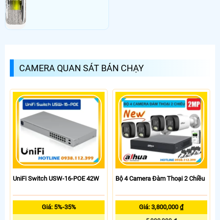
CAMERA QUAN SÁT BÁN CHẠY
UniFi Switch USW-16-POE 42W
Bộ 4 Camera Đàm Thoại 2 Chiều
Giá: 5%-35%
Giá: 3,800,000 ₫