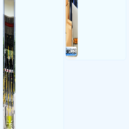
vực cổng của các bãi giữ xe
camera cực kì cần thiết cho
kết hợp với phần mềm quản
các shop kinh doanh online
lý để ghi nhận lượt xe ra vào
đều nên sử dụng để có thể
chụp hình thông tin xe và
bảo vệ quyền lợi shop tránh
biển số lưu trực tiếp về máy
được các tình trạng bị đánh
tinh trạm để nhân viên tiện
mất cắp hàng hóa
đối soát, tính tiền xe xe ra
khỏi bãi