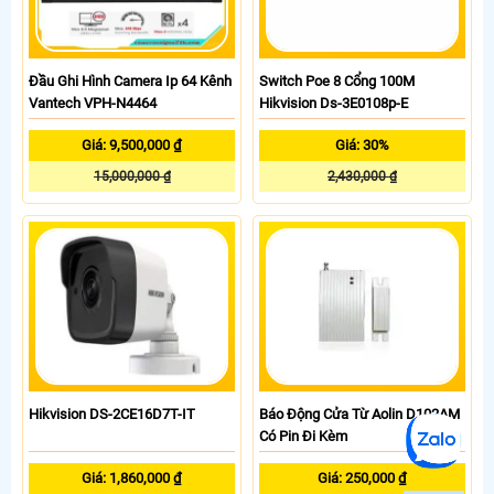
Đầu Ghi Hình Camera Ip 64 Kênh
Switch Poe 8 Cổng 100M
Vantech VPH-N4464
Hikvision Ds-3E0108p-E
Giá: 9,500,000 ₫
Giá: 30%
15,000,000 ₫
2,430,000 ₫
Hikvision DS-2CE16D7T-IT
Báo Động Cửa Từ Aolin D102AM
Có Pin Đi Kèm
Giá: 1,860,000 ₫
Giá: 250,000 ₫