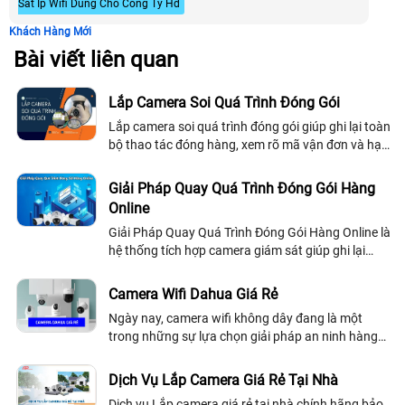
Sát Ip Wifi Dùng Cho Công Ty Hd
Khách Hàng Mới
Bài viết liên quan
Lắp Camera Soi Quá Trình Đóng Gói
Lắp camera soi quá trình đóng gói giúp ghi lại toàn
bộ thao tác đóng hàng, xem rõ mã vận đơn và hạn
chế khiếu nại sai
Giải Pháp Quay Quá Trình Đóng Gói Hàng
Online
Giải Pháp Quay Quá Trình Đóng Gói Hàng Online là
hệ thống tích hợp camera giám sát giúp ghi lại
toàn bộ quá trình đóng gói đơn hàng một cách chi
tiết và rõ nét
Camera Wifi Dahua Giá Rẻ
Ngày nay, camera wifi không dây đang là một
trong những sự lựa chọn giải pháp an ninh hàng
đầu tại các hộ gia đình, văn phòng, cửa hàng hay
thậm chí là tại các công trình nhà...
Dịch Vụ Lắp Camera Giá Rẻ Tại Nhà
Dịch vụ Lắp camera giá rẻ tại nhà chính hãng bảo