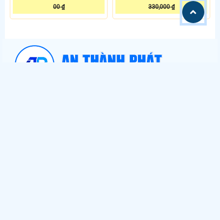
00 ₫
330,000 ₫
Hình thức mua hàng
Chính sách giao nhận
Chính sách bảo mật
Điều kiện giao dịch chung
CÔNG TY TNHH TM-DV ĐẦU TƯ AN THÀNH PHÁT
Đơn vị chuyên cung cấp & lắp đặt camera quan sát, thiết bị báo động,
báo cháy, máy chấm công, thiết bị mạng, ...
Trụ Sở:
51 Lũy Bán Bích, Phường Phú Thạnh, TP. Hồ Chí Minh
0938.11.23.99
Hotline Tư Vấn:
0906.72.73.77