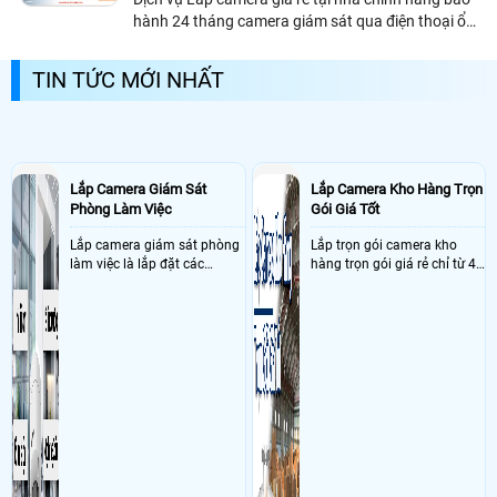
hành 24 tháng camera giám sát qua điện thoại ổn
định, Dịch vụ lắp camera nhanh chống chất lượng
tốt công nghệ mới nhất, An Thành Phát tư vấn
TIN TỨC MỚI NHẤT
chọn đúng camera quan sát với chức năng nâng
cao phù hợp với gia đình cửa hàng và văn phòng
mang lại hiệu quả cao nhất giá rẻ tiết kiệm.
Lắp Camera Giám Sát
Lắp Camera Kho Hàng Trọn
Phòng Làm Việc
Gói Giá Tốt
Lắp camera giám sát phòng
Lắp trọn gói camera kho
làm việc là lắp đặt các
hàng trọn gói giá rẻ chỉ từ 4
camera ghi hình ảnh sắc nét
triệu đồng sở hữu ngày trọn
và âm thanh trong phòng
bộ gồm 4 camera, 1 đầu ghi
làm việc với mục đích giám
hình, ổ cứng, switch mang
sát quá trình làm việc của
đến giải pháp giám sát kho
nhân viên, bảo vệ tài sản,
hàng 24/7 ổn định với độ
theo dõi an ninh trong thời
sắc nét cao
gian thực qua điện thoại
hoặc máy tính từ xa