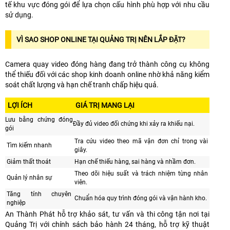
tế khu vực đóng gói để lựa chọn cấu hình phù hợp với nhu cầu
sử dụng.
VÌ SAO SHOP ONLINE TẠI QUẢNG TRỊ NÊN LẮP ĐẶT?
Camera quay video đóng hàng đang trở thành công cụ không
thể thiếu đối với các shop kinh doanh online nhờ khả năng kiểm
soát chất lượng và hạn chế tranh chấp hiệu quả.
LỢI ÍCH
GIÁ TRỊ MANG LẠI
Lưu bằng chứng đóng
Đầy đủ video đối chứng khi xảy ra khiếu nại.
gói
Tra cứu video theo mã vận đơn chỉ trong vài
Tìm kiếm nhanh
giây.
Giảm thất thoát
Hạn chế thiếu hàng, sai hàng và nhầm đơn.
Theo dõi hiệu suất và trách nhiệm từng nhân
Quản lý nhân sự
viên.
Tăng tính chuyên
Chuẩn hóa quy trình đóng gói và vận hành kho.
nghiệp
An Thành Phát hỗ trợ khảo sát, tư vấn và thi công tận nơi tại
Quảng Trị với chính sách bảo hành 24 tháng, hỗ trợ kỹ thuật