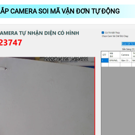
LẮP CAMERA SOI MÃ VẬN ĐƠN TỰ ĐỘNG