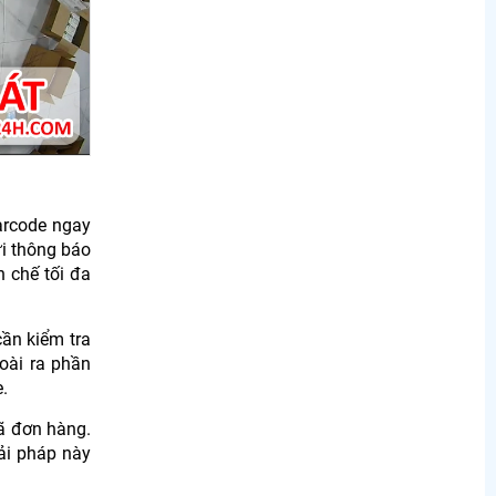
arcode ngay
ửi thông báo
 chế tối đa
ần kiểm tra
oài ra phần
.
mã đơn hàng.
ải pháp này