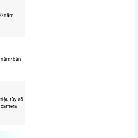
K/năm
/năm/bàn
triệu tùy số
 camera