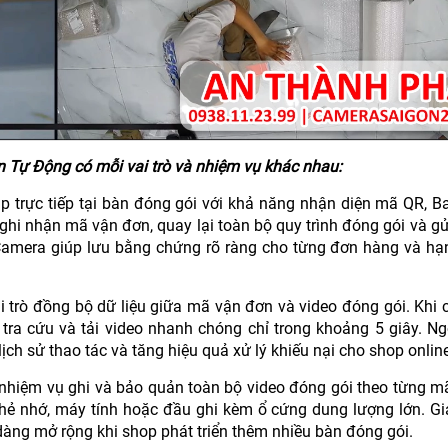
 Tự Động có mỗi vai trò và nhiệm vụ khác nhau:
 trực tiếp tại bàn đóng gói với khả năng nhận diện mã QR, B
ghi nhận mã vận đơn, quay lại toàn bộ quy trình đóng gói và g
amera giúp lưu bằng chứng rõ ràng cho từng đơn hàng và hạn
 trò đồng bộ dữ liệu giữa mã vận đơn và video đóng gói. Khi c
ra cứu và tải video nhanh chóng chỉ trong khoảng 5 giây. Ng
ịch sử thao tác và tăng hiệu quả xử lý khiếu nại cho shop online
có nhiệm vụ ghi và bảo quản toàn bộ video đóng gói theo từng 
thẻ nhớ, máy tính hoặc đầu ghi kèm ổ cứng dung lượng lớn. Gi
 dàng mở rộng khi shop phát triển thêm nhiều bàn đóng gói.