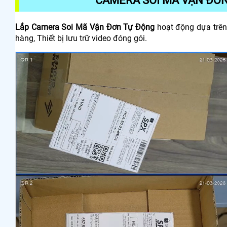
CAMERA SOI MÃ VẬN ĐƠ
Lắp Camera Soi Mã Vận Đơn Tự Động
hoạt động dựa trê
hàng, Thiết bị lưu trữ video đóng gói.