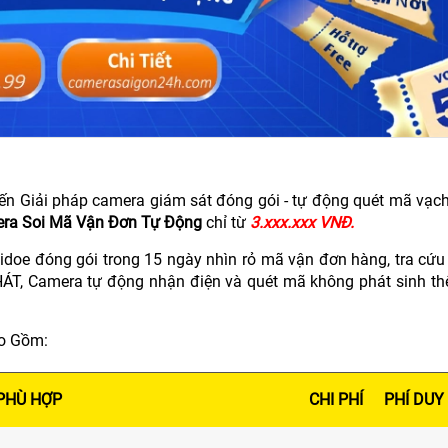
đến Giải pháp camera giám sát đóng gói - tự động quét mã vạch
ra Soi Mã Vận Đơn Tự Động
chỉ từ
3.xxx.xxx VNĐ.
idoe đóng gói trong 15 ngày nhìn rỏ mã vận đơn hàng, tra cứu 
T, Camera tự động nhận điện và quét mã không phát sinh th
ao Gồm:
PHÙ HỢP
CHI PHÍ
PHÍ DUY 