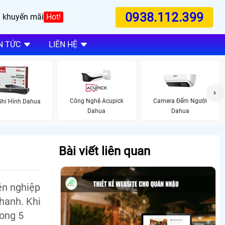
0938.112.399
 khuyến mãi
Hot!
N TỨC
LIÊN HỆ
Công Nghệ Acupick
Camera Đếm Người
Ghi Hình Dahua
Dahua
Dahua
Bài viết liên quan
ên nghiệp
hanh. Khi
rong 5