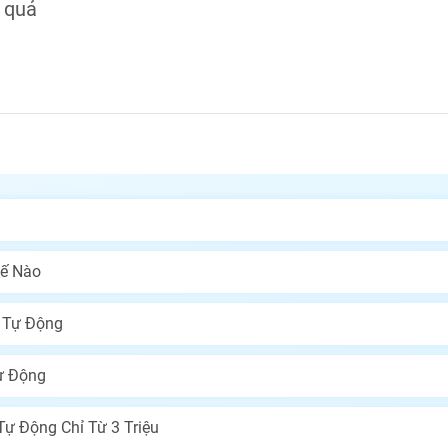
u quả
hế Nào
n Tự Động
ự Động
ự Động Chỉ Từ 3 Triệu