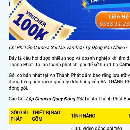
Chi Phí Lắp Camera Soi Mã Vận Đơn Tự Động Bao Nhiêu?
Đây là câu hỏi được nhiều shop và doanh nghiệp khi tìm 
Thành Phát. Tại an thành phát chi phí để sở hữu 1 bộ
Came
Gói cơ bản nhất tại An Thành Phát đảm bảo rằng lưu trữ v
động trên phần mềm quản lý đơn hàng của AN THÀNH PHÁ
đóng gói.
Các Gói
Lắp Camera Quay Đóng Gói
Tại An Thành Phát B
GÓI GIẢI
THIẾT BỊ BAO
TÍNH NĂNG
PHÁP
GỒM
- Lưu video đóng gói trên