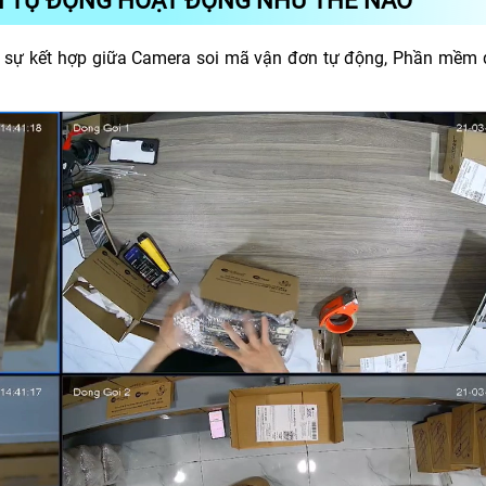
N TỰ ĐỘNG HOẠT ĐỘNG NHƯ THẾ NÀO
n sự kết hợp giữa Camera soi mã vận đơn tự động, Phần mềm 