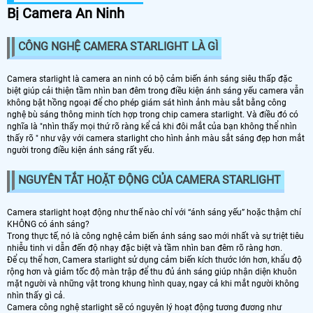
Bị Camera An Ninh
CÔNG NGHỆ CAMERA STARLIGHT LÀ GÌ
Camera starlight là camera an ninh có bộ cảm biến ánh sáng siêu thấp đặc
biệt giúp cải thiện tầm nhìn ban đêm trong điều kiện ánh sáng yếu camera vẫn
không bật hồng ngoại để cho phép giám sát hình ảnh màu sắt bằng công
nghệ bù sáng thông minh tích hợp trong chip camera starlight. Và điều đó có
nghĩa là "nhìn thấy mọi thứ rõ ràng kể cả khi đôi mắt của bạn không thể nhìn
thấy rõ " như vậy với camera starlight cho hình ảnh màu sắt sáng đẹp hơn mắt
người trong điều kiện ánh sáng rất yếu.
NGUYÊN TẮT HOẶT ĐỘNG CỦA CAMERA STARLIGHT
Camera starlight hoạt động như thế nào chỉ với “ánh sáng yếu” hoặc thậm chí
KHÔNG có ánh sáng?
Trong thực tế, nó là công nghệ cảm biến ánh sáng sao mới nhất và sự triệt tiêu
nhiễu tinh vi dẫn đến độ nhạy đặc biệt và tầm nhìn ban đêm rõ ràng hơn.
Để cụ thể hơn, Camera starlight sử dụng cảm biến kích thước lớn hơn, khẩu độ
rộng hơn và giảm tốc độ màn trập để thu đủ ánh sáng giúp nhận diện khuôn
mặt người và những vật trong khung hình quay, ngay cả khi mắt người không
nhìn thấy gì cả.
Camera công nghệ starlight sẽ có nguyên lý hoạt động tương đương như