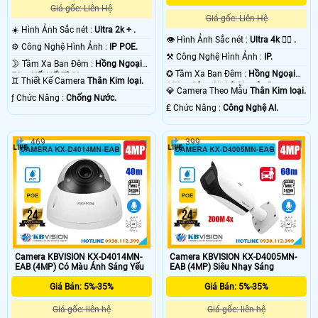
Giá gốc: Liên Hệ
Giá gốc: Liên Hệ
☀️ Hình Ảnh Sắc nét :
Ultra 2k + .
👁 Hình Ảnh Sắc nét :
Ultra 4k 👍🏾 .
⚙ Công Nghệ Hình Ảnh :
IP POE.
⚒ Công Nghệ Hình Ảnh :
IP.
🌛 Tầm Xa Ban Đêm :
Hồng Ngoại
✪ Tầm Xa Ban Đêm :
Hồng Ngoại
50m Kết Nối Từ Xa.
♊ Thiết Kế Camera
Thân Kim loại.
100m Công Nghệ Chuyên Dụng.
💎 Camera Theo Mẫu
Thân Kim loại.
️ƒ Chức Năng :
Chống Nước.
️₤ Chức Năng :
Công Nghệ AI.
469
399
Camera KBVISION KX-D4014MN-
Camera KBVISION KX-D4005MN-
EAB (4MP) Có Màu Ánh Sáng Yếu
EAB (4MP) Siêu Nhạy Sáng
Giá Bán: 5%-35%
Giá Bán: 5%-35%
Giá gốc: liên hệ
Giá gốc: liên hệ