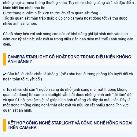
những loại camera thông thường khác. Tuy nhiên chúng cũng có 1 số đặc điểm
khác biệt lớn nhất như là:
Được trang bị cảm biến kích thước lớn, tầm quan sát rộng
Tốc độ quan sát màn trập thấp giúp cho camera hoạt động tốt và thu được
nhiều ánh sáng hơn.
Có độ nhạy bén với ánh sáng cao nên có khả năng ghi lại hình ảnh vào ban
đêm cực kỳ sắc nét, đặc biệt là trong điều kiện ban đêm mà thiếu ánh sáng đèn
điện.
CAMERA STARLIGHT CÓ HOẶT ĐỌNG TRONG ĐIỆU KIỆN KHÔNG
ÁNH SÁNG ?
✔️ Câu trả lời chắc chắn là không ! (nếu như bạn ở trong phòng kín tuyệt đối và
hoàn toàn tối tuyệt đối)
›› Tuy nhiên chỉ cần 1 nguồn sáng dù nhỏ (ánh sáng mà mắt thường không
quan sát được) thì camera starlight vẫn bắt được những hình ảnh “tối tăm” đó
và qua 01 bộ lọc đặc biệt sẽ giúp hình ảnh rõ ràng và đầy đủ màu sắc. Đây là
một trong những công nghệ thật đặc biệt và hữu ích rất nhiều trong lĩnh vực
quan sát an ninh.
KẾT HỢP CÔNG NGHỆ STARLIGHT VÀ CÔNG NGHỆ HỒNG NGOẠI
TRÊN CAMERA