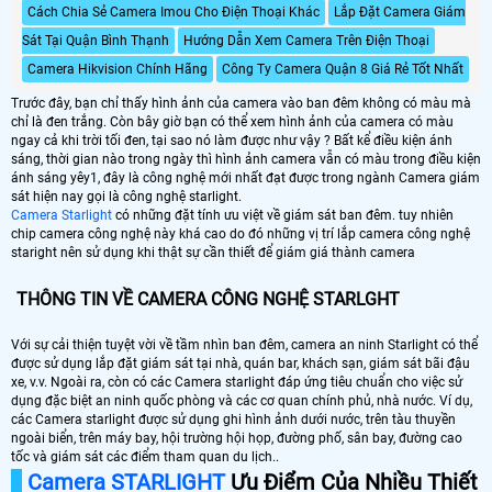
Cách Chia Sẻ Camera Imou Cho Điện Thoại Khác
Lắp Đặt Camera Giám
Sát Tại Quận Bình Thạnh
Hướng Dẫn Xem Camera Trên Điện Thoại
Camera Hikvision Chính Hãng
Công Ty Camera Quận 8 Giá Rẻ Tốt Nhất
Trước đây, bạn chỉ thấy hình ảnh của camera vào ban đêm không có màu mà
chỉ là đen trắng. Còn bây giờ bạn có thể xem hình ảnh của camera có màu
ngay cả khi trời tối đen, tại sao nó làm được như vậy ? Bất kể điều kiện ánh
sáng, thời gian nào trong ngày thì hình ảnh camera vẫn có màu trong điều kiện
ánh sáng yêy1, đây là công nghệ mới nhất đạt được trong ngành Camera giám
sát hiện nay gọi là công nghệ starlight.
Camera Starlight
có những đặt tính ưu việt về giám sát ban đêm. tuy nhiên
chip camera công nghệ này khá cao do đó những vị trí lắp camera công nghệ
staright nên sử dụng khi thật sự cần thiết để giám giá thành camera
THÔNG TIN VỀ CAMERA CÔNG NGHỆ STARLGHT
Với sự cải thiện tuyệt vời về tầm nhìn ban đêm, camera an ninh Starlight có thể
được sử dụng lắp đặt giám sát tại nhà, quán bar, khách sạn, giám sát bãi đậu
xe, v.v. Ngoài ra, còn có các Camera starlight đáp ứng tiêu chuẩn cho việc sử
dụng đặc biệt an ninh quốc phòng và các cơ quan chính phủ, nhà nước. Ví dụ,
các Camera starlight được sử dụng ghi hình ảnh dưới nước, trên tàu thuyền
ngoài biển, trên máy bay, hội trường hội họp, đường phố, sân bay, đường cao
tốc và giám sát các điểm tham quan du lịch..
Camera STARLIGHT
Ưu Điểm Của Nhiều Thiết