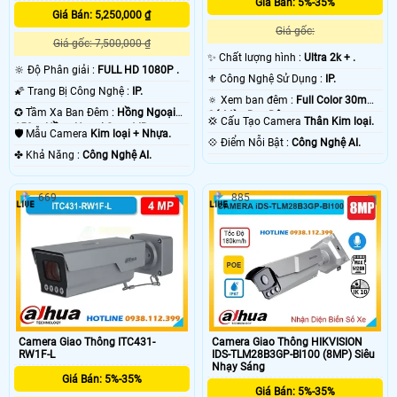
Giá Bán: 5%-35%
Camera starlight mang lại hiệu quả giám sát ban đêm tốt nhất, có thể nói đây
Giá Bán: 5,250,000 ₫
là giải pháp lắp camera phù hợp cho gia đình văn phòng, với tiêu chí giám sát
Giá gốc:
ban đêm hiệu quả hình ảnh rõ nét. Ngoài ra camera starlight vẫn có thể giám
Giá gốc: 7,500,000 ₫
sát hồng ngoại trong điều kiện không có ánh sáng cho giải pháp giám sát
✨ Chất lượng hình :
Ultra 2k + .
🔆 Độ Phân giải :
FULL HD 1080P .
hoàn hảo hơn. 😱
⚜️ Công Nghệ Sử Dụng :
IP.
🌠 Trang Bị Công Nghệ :
IP.
🔅 Xem ban đêm :
Full Color 30m
✪ Tầm Xa Ban Đêm :
Hồng Ngoại
Có Màu Ban Ðêm.
💢 Cấu Tạo Camera
Thân Kim loại.
150m Hồng Ngoại Smart IR.
🛡 Mẫu Camera
Kim loại + Nhựa.
️💠 Điểm Nỗi Bật :
Công Nghệ AI.
️✤ Khả Năng :
Công Nghệ AI.
669
885
'
Camera Giao Thông ITC431-
Camera Giao Thông HIKVISION
RW1F-L
IDS-TLM28B3GP-BI100 (8MP) Siêu
Nhạy Sáng
Giá Bán: 5%-35%
Giá Bán: 5%-35%