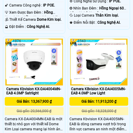
⚙ Công Nghệ Sử Dụng :
IP POE.
🌠 Camera Công nghệ :
IP POE.
❂ Nhìn Ban Đêm :
Hồng Ngoại 60m
💡 Xem Được Ban Đêm :
Hồng
Công Nghệ Chuyên Dụng.
💦 Loại Camera
Thân Kim loại.
Ngoại 40m Hồng Ngoại Smart IR.
🕉️ Thiết Kế Camera
Dome Kim loại.
️♚ Điểm Nỗi Bật :
Công Nghệ AI.
️🔮 Đặt Điểm :
Công Nghệ AI.
1876
2543
Camera Kbvision KX-DAi4004MN-
Camera KBvision KX-DAi4005MN-
EAB 4.0MP Satrlight
EAB 4.0MP Low Light
Giá Bán: 13,367,900 ₫
Giá Bán: 11,913,200 ₫
Giá gốc: 20,566,000 ₫
Giá gốc: 18,328,000 ₫
Camera KX-DAi4004MN-EAB là một
Camera Kbvision KX-DAi4005MN-
thiết bị nhỏ gọn với thiết kế Dome
EAB là dòng camera vượt trội trong
Kim Loại camera mang lại hình ảnh
lĩnh vực camera an ninh một điểm