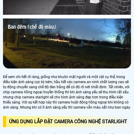
Để xem chi tiết rõ ràng, giống như khuôn mặt người và một vật cụ thể, trong
điều kiện ánh sáng cực kỳ kém, hầu hết các camera an ninh chất lượng cao sẽ
tự động chuyển sang chế độ đen trắng để có độ rõ nét nhất định. Tất nhiên, với
chịp camera hồng ngoại truyền thống thì khi ánh sáng yếu sẽ thu hình rất xấu .
nhưng chip camera starlight sẽ cho hình ảnh sáng đẹp hơn trong điều kiện
thiếu sáng. Với sự kết hợp này thì camera hoặt động hồng ngoại khi không có
ánh sáng. Nhưng khi có ít ánh sáng yếu thì camera vẫn màu sắt như ban ngày.
ỨNG DỤNG LẮP ĐẶT CAMERA CÔNG NGHỆ STARLIGHT