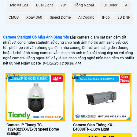
Mic Và Loa
Dual Light
78°
Hồng Ngoại
Full Color
AI
🌛 Camera Starlight kbvision
CMOS
Xoay 360
Speed Dome
AI Coding
IP66
3D DNR
1.500.000 VNĐ
kx-s2001c4
🌙 Lắp Camera Starlight Dahua
Camera Starlight Có Màu Ánh Sáng Yếu
Lắp camera giám sát ban đêm tốt
2.10.000 VNĐ
HFW2230SP-S-S2
nhất với công nghệ starlight sử dụng chip hình ảnh hổ trợ ánh sáng yếu cực
tốt, phù hợp với văn phòng gia đình nhà xưởng, Chỉ với anh sáng đèn đường
💥 Lắp Camera Starlight Hikvision
hoặc 1 chút ánh sáng camera vẫn cho hình ảnh màu sắt sáng đẹp so với công
nghệ camera Hồng ngoại thì đây là lựa chọn cộng nghệ nhìn ban đêm có nhiều
nét ưu việt Ngày Upate:
8/4/2026 12:00:00 AM
1.400,000 VNĐ
DS-2CE71D8T-PIRL
💙 Lắp Camera Wifi Starlight
357
649
1.700.000 VNĐ
Ebitcam EBO2
🥈 Lắp Camera Starlight Trọn Bộ
1.700.000 VNĐ
Camera Dahua
🗺
Camera IP Tiandy TC-
Camera Giao Thông KX-
H324S(23X/I/E/C) Speed Dome
E4008ITN-L Low Light
Satrlight