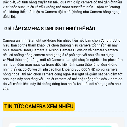
Đặc biệt, với tính năng truyền tín hiệu qua wifi giúp camera có thể gắn ở nhiều
vị trí “hóc búa” khiến kẻ xấu không thể thoát được tầm nhìn. Thậm chí chúng
còn không thể phát hiện ra Camera đặt ở đó (không như Camera hồng ngoại
dễ bị lộ).
GIÁ LẮP CAMERA STARLIGHT NHƯ THẾ NÀO
Camera an ninh Starlight sẽ không tốn nhiều tiền nếu bạn chọn đúng thương
hiệu. Bạn có thể tham khảo lựa chọn thương hiệu camera tốt nhất hiện nay
như Camera Dahu, Camera KBvision, Camera Hikvision và camera Vantech
đều có những dòng camera starlight giá rẻ phù hợp với nhu cầu sử dụng
✔️ Phải thừa nhận rằng, một số Camera starlight chuyên nghiệp cho phép tầm
nhìn ban đêm màu ngay cả trong điều kiện ánh sáng thấp là tối đen không
nhìn thấy gì. do đó với chi phí cao hơn khoảng 300.000 VNĐ so với camera
hồng ngoại thì nên chọn camera công nghệ starlight sẽ giám sát ban đêm tốt
hơn. bạn hãy nhớ rằng với 1 chiết camera có thể hoặt động từ 5 đến 7 năm do
đo với chênh lệch này thì không đáng bao nhiêu khi tuổi đời sử dụng đến như
vây.
TIN TỨC CAMERA XEM NHIỀU