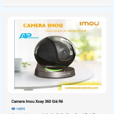
tòa nhà cao tầng cho thuê, ... Nhằm đảm bảo an toàn tính
mạng con người và tài sản. Bài viết dưới đây là giới thiệu
dịch vụ thi công hệ thống PCCC đạt chuẩn chi phí phù hợp
dành cho bạn.
Camera Imou Xoay 360 Giá Rẻ
14895