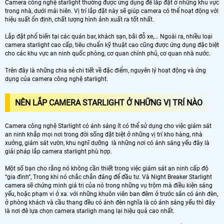
Camera công nghệ starlight thường được ứng dụng để lắp đặt ở những khu vực
trong nhà, dưới mái hiên. Vị trí lắp đặt này sẽ giúp camera có thể hoạt động với
hiệu suất ổn định, chất lượng hình ảnh xuất ra tốt nhất.
Lắp đặt phổ biến tại các quán bar, khách sạn, bãi đỗ xe,... Ngoài ra, nhiều loại
camera starlight cao cấp, tiêu chuẩn kỹ thuật cao cũng được ứng dụng đặc biệt
cho các khu vực an ninh quốc phòng, cơ quan chính phủ, cơ quan nhà nước.
Trên đây là những chia sẻ chi tiết về đặc điểm, nguyên lý hoạt động và ứng
dụng của camera công nghệ starlight.
NÊN LẮP CAMERA STARLIGHT Ở NHỮNG VỊ TRÍ NÀO
Camera công nghệ Starlight có ánh sáng ít có thể sử dụng cho việc giám sát
an ninh khắp mọi nơi trong đời sống đặt biệt ở những vị trí kho hàng, nhà
xưởng, giám sát vườn, khu nghĩ dưỡng là những nơi có ánh sáng yếu đây là
giải pháp lắp camera starlight phù hợp.
Một số bạn cho rằng nó không cần thiết trong việc giám sát an ninh cấp độ
“gia đình”, Trong khi nó chắc chắn đáng để đầu tư. Và Night Breaker Starlight
camera sẽ chứng minh giá trị của nó trong những vụ trộm mà điều kiện sáng
yếu, hoặc phạm vi ở xa. với những khuôn viên ban đêm ở trước sân có ánh đèn,
ở phòng khách và cầu thang đều có ánh đèn nghĩa là có ánh sáng yếu thì đây
là nơi đê lựa chọn camera starligh mang lại hiệu quả cao nhất.