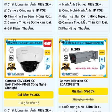
💯 Chất lượng hình Ảnh :
Ultra 2k + .
🔆 Hình Ảnh Sắc nét :
Ultra 2k + .
🌠 Camera Công nghệ :
IP POE.
🤖️ Công Nghệ Hình Ảnh :
IP POE.
🌚 Tầm Nhìn Ban Đêm :
Hồng Ngoại
💡 Giám sát Ban Đêm :
Hồng Ngoại
40m Hồng Ngoại Smart IR.
60m Hồng Ngoại Smart IR.
♊ Camera Thiết Kế
Dome Kim loại.
🐉️ Camera Theo Mẫu
Thân Kim loại.
️♚ Đặt Điểm :
Thu Âm.
️🆑 Khả Năng :
Thu Âm.
613
643
Camera KBVISION KX-
Camera KBvision KX-
EAi4314MN-FR-EB Công Nghệ
EDA4298ZITN
Starlight
Giá Bán: 5%-35%
Giá Bán: 5%-35%
Giá gốc: liên hệ
Giá gốc: liên hệ
🔅 Chất lượng hình :
Ultra 2k + .
🔆 Chất lượng hình Ảnh :
Ultra 2k + .