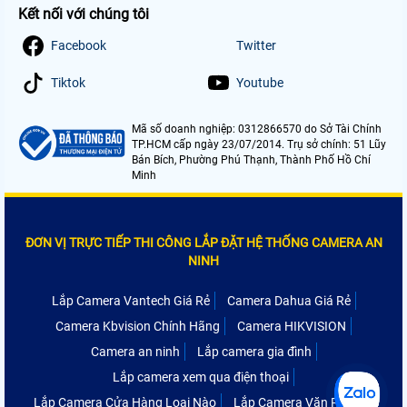
Kết nối với chúng tôi
Facebook
Twitter
Tiktok
Youtube
Mã số doanh nghiệp: 0312866570 do Sở Tài Chính
TP.HCM cấp ngày 23/07/2014. Trụ sở chính: 51 Lũy
Bán Bích, Phường Phú Thạnh, Thành Phố Hồ Chí
Minh
ĐƠN VỊ TRỰC TIẾP THI CÔNG LẮP ĐẶT HỆ THỐNG CAMERA AN
NINH
Lắp Camera Vantech Giá Rẻ
Camera Dahua Giá Rẻ
Camera Kbvision Chính Hãng
Camera HIKVISION
Camera an ninh
Lắp camera gia đình
Lắp camera xem qua điện thoại
Lắp Camera Cửa Hàng Loại Nào
Lắp Camera Văn Phòng