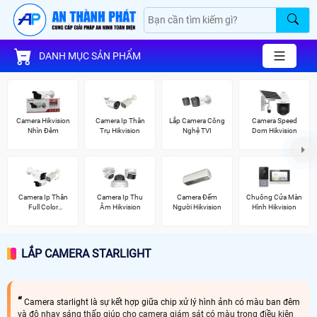
DANH MỤC SẢN PHẨM
Camera Hikvision
Camera Ip Thân
Lắp Camera Công
Camera Speed
Nhìn Đêm
Trụ Hikvision
Nghệ TVI
Dom Hikvision
Camera Ip Thân
Camera Ip Thu
Camera Đếm
Chuông Cửa Màn
Full Color
Âm Hikvision
Người Hikvision
Hình Hikvision
Hikvision
LẮP CAMERA STARLIGHT
Camera starlight là sự kết hợp giữa chip xử lý hình ảnh có màu ban đêm
và độ nhạy sáng thấp giúp cho camera giám sát có màu trong điều kiện