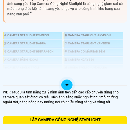
ánh sáng yếu. Lắp Camera Công Nghệ Starlight là công nghệ giám sát có
màu trong điều kiện ánh sáng yêu phục vụ cho công trình kho hàng cửa
hàng khu phố
🔍 CAMERA STARLIGHT KBVISION
🔭 CAMERA STARLIGHT HIKVISION
🔭 CAMERA STARLIGHT DAHUA
💥 CAMERA STARLIGHT VANTECH
📎 CAMERA STARLIGHT HDPARAGON
💡 CAMERA CÓ MÀU BAN ĐÊM
📍 CAMERA HỒNG NGOẠI
🕹 CAMERA XOAY 360
📣 CAMERA CHỐNG TRỘM
🎎 CHỐNG TRỘM CHUYÊN DỤNG
🌜 TÌM HIỂU VỀ CMAERA STARLIGHT
WDR 140dB là tính năng xử lý hình ảnh tiên tiến cao cấp chuyên dùng cho
camera quan sát ở nơi có điều kiện ánh sáng khắc nghiệt như môi trường
ngoài trời, nắng nóng hay những nơi có nhiều vùng sáng và vùng tối
🔆 Camera công nghệ Starlight là loại camera có khả năng giám sát tốt ở
điều kiện ánh sáng tại khu vực giám sát yếu. Khác với camera hồng ngoại
truyền thống sẽ cho hình ảnh trắng đen thì camera starlight sẽ cho hình
ảnh màu sắc tương tự như ban ngày mà không cần phải có đèn chiếu sáng
LẮP CAMERA CÔNG NGHỆ STARLIGHT
hổ trợ.
Camera starlight
nên dùng cho những công trình làm việc ban đêm
, kho hàng, nhà xưởng.