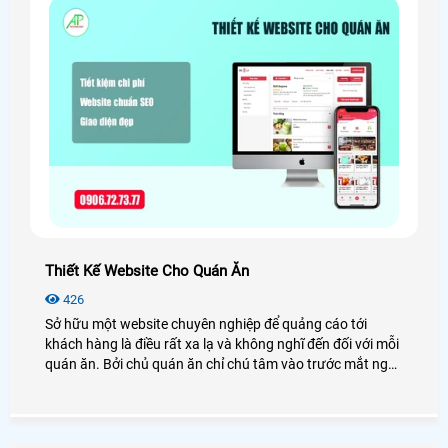
Thiết Kế Website Cho Quán Ăn
426
Sở hữu một website chuyên nghiệp để quảng cáo tới
khách hàng là điều rất xa lạ và không nghĩ đến đối với mỗi
quán ăn. Bởi chủ quán ăn chỉ chú tâm vào trước mắt ngày
này có bao nhiêu khách, bán được bao phiêu phần, lượng
khách vẫn dậm chân tại chỗ mà quên đi hướng đi lâu dài.
Thuê dịch vụ thiết kế website quán ăn sẽ giúp bạn thu hút
được vô số khách hàng tiềm năng trên mạng xã hội