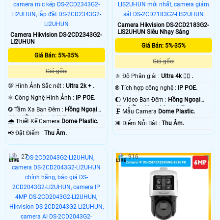
Camera Hikvision DS-2CD2183G2-
LIS2UHUN Siêu Nhạy Sáng
Camera Hikvision DS-2CD2343G2-
LI2UHUN
Giá Bán: 5%-35%
Giá Bán: 5%-35%
Giá gốc:
Giá gốc:
🔆 Độ Phân giải :
Ultra 4k 👍🏾 .
💯 Hình Ảnh Sắc nét :
Ultra 2k + .
®️ Tích hợp công nghệ :
IP POE.
⚛️ Công Nghệ Hình Ảnh :
IP POE.
🌔 Video Ban Đêm :
Hồng Ngoại
40m Hồng Ngoại Smart IR.
✪ Tầm Xa Ban Đêm :
Hồng Ngoại
🗜️ Mẫu Camera
Dome Plastic.
40m Hồng Ngoại SMD.
🌧️ Thiết Kế Camera
Dome Plastic.
️⌘ Điểm Nỗi Bật :
Thu Âm.
️📢 Đặt Điểm :
Thu Âm.
27
916