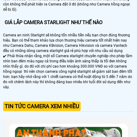
còn không thể phát hiện ra Camera đặt ở đó (không như Camera hồng ngoại
dễ bị lộ).
GIÁ LẮP CAMERA STARLIGHT NHƯ THẾ NÀO
Camera an ninh Starlight sẽ không tốn nhiều tiền nếu bạn chọn đúng thương
hiệu. Bạn có thể tham khảo lựa chọn thương hiệu camera tốt nhất hiện nay
như Camera Dahu, Camera KBvision, Camera Hikvision và camera Vantech
đều có những dòng camera starlight giá rẻ phù hợp với nhu cầu sử dụng
✔️ Phải thừa nhận rằng, một số Camera starlight chuyên nghiệp cho phép tầm
nhìn ban đêm màu ngay cả trong điều kiện ánh sáng thấp là tối đen không
nhìn thấy gì. do đó với chi phí cao hơn khoảng 300.000 VNĐ so với camera
hồng ngoại thì nên chọn camera công nghệ starlight sẽ giám sát ban đêm tốt
hơn. bạn hãy nhớ rằng với 1 chiết camera có thể hoặt động từ 5 đến 7 năm do
đo với chênh lệch này thì không đáng bao nhiêu khi tuổi đời sử dụng đến như
vây.
TIN TỨC CAMERA XEM NHIỀU