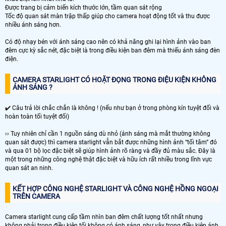
Được trang bị cảm biến kích thước lớn, tầm quan sát rộng
Tốc độ quan sát màn trập thấp giúp cho camera hoạt động tốt và thu được
nhiều ánh sáng hơn.
Có độ nhạy bén với ánh sáng cao nên có khả năng ghi lại hình ảnh vào ban
đêm cực kỳ sắc nét, đặc biệt là trong điều kiện ban đêm mà thiếu ánh sáng đèn
điện.
CAMERA STARLIGHT CÓ HOẶT ĐỌNG TRONG ĐIỆU KIỆN KHÔNG
ÁNH SÁNG ?
✔️ Câu trả lời chắc chắn là không ! (nếu như bạn ở trong phòng kín tuyệt đối và
hoàn toàn tối tuyệt đối)
›› Tuy nhiên chỉ cần 1 nguồn sáng dù nhỏ (ánh sáng mà mắt thường không
quan sát được) thì camera starlight vẫn bắt được những hình ảnh “tối tăm” đó
và qua 01 bộ lọc đặc biệt sẽ giúp hình ảnh rõ ràng và đầy đủ màu sắc. Đây là
một trong những công nghệ thật đặc biệt và hữu ích rất nhiều trong lĩnh vực
quan sát an ninh.
KẾT HỢP CÔNG NGHỆ STARLIGHT VÀ CÔNG NGHỆ HỒNG NGOẠI
TRÊN CAMERA
Camera starlight cung cấp tầm nhìn ban đêm chất lượng tốt nhất nhưng
không phải trong điều kiện tối không có ánh sáng ,như vây trong điều kiện ánh