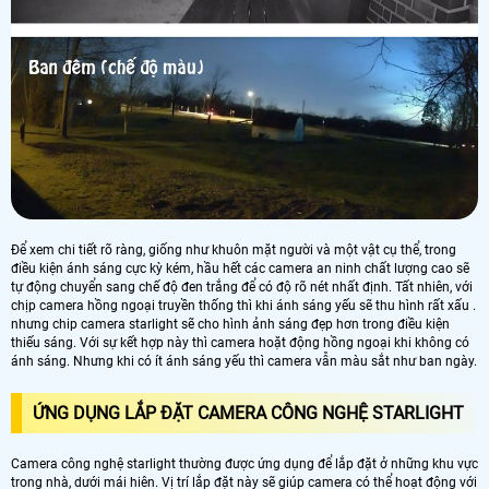
Để xem chi tiết rõ ràng, giống như khuôn mặt người và một vật cụ thể, trong
điều kiện ánh sáng cực kỳ kém, hầu hết các camera an ninh chất lượng cao sẽ
tự động chuyển sang chế độ đen trắng để có độ rõ nét nhất định. Tất nhiên, với
chịp camera hồng ngoại truyền thống thì khi ánh sáng yếu sẽ thu hình rất xấu .
nhưng chip camera starlight sẽ cho hình ảnh sáng đẹp hơn trong điều kiện
thiếu sáng. Với sự kết hợp này thì camera hoặt động hồng ngoại khi không có
ánh sáng. Nhưng khi có ít ánh sáng yếu thì camera vẫn màu sắt như ban ngày.
ỨNG DỤNG LẮP ĐẶT CAMERA CÔNG NGHỆ STARLIGHT
Camera công nghệ starlight thường được ứng dụng để lắp đặt ở những khu vực
trong nhà, dưới mái hiên. Vị trí lắp đặt này sẽ giúp camera có thể hoạt động với