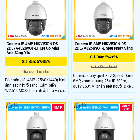
Camera IP 4MP HIKVISION DS-
Camera IP 8MP HIKVISION DS-
2DE7A432IWG1-EHUN Có Màu
2DE7A825IWG1-E Siêu Nhạy Sáng
Ánh Sáng Yếu
Giá Bán: 5%-35%
Giá Bán: 5%-35%
Giá gốc: Liên hệ
Giá gốc: Liên hệ
Camera quay quét PTZ Speed Dome
Độ phân giải 4MP (2560x1440) hình
8MP, zoom quang 25×, IR 200m,
ảnh sắc nét rõ ràng. Cảm biến
quay 360°, AI phân biệt người & xe,
1/2.5" CMOS cho hình ảnh rõ và chi
chuẩn IP67 ngoài trời.
tiết tốt. Zoom quang 32X quan sát
xa rõ nét trong mọi điều kiện. Hồng
15
15
ngoại 200m hỗ trợ giám sát ban
đêm hiệu quả cao.