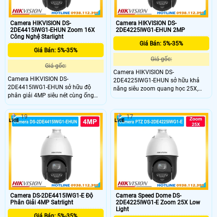
Camera HIKVISION DS-
Camera HIKVISION DS-
2DE4415IWG1-EHUN Zoom 16X
2DE4225IWG1-EHUN 2MP
Công Nghệ Starlight
Giá Bán: 5%-35%
Giá Bán: 5%-35%
Giá gốc:
Giá gốc:
Camera HIKVISION DS-
Camera HIKVISION DS-
2DE4225IWG1-EHUN sở hữu khả
2DE4415IWG1-EHUN sở hữu độ
năng siêu zoom quang học 25X,
phân giải 4MP siêu nét cùng ống
cho phép quan sát rõ nét từng chi
kính zoom quang học 15X mạnh
tiết nhỏ ở khoảng cách cực xa. Thiết
mẽ, cho phép bắt trọn mọi chi tiết ở
bị giám sát đỉnh cao này mang lại
19
17
khoảng cách rất xa. DS-
giải pháp quản lý không gian diện
2DE4415IWG1-EHUN quay quét
rộng hoàn hảo cho các khu công
phân khúc cao cấp này mang lại
nghiệp, bãi xe hay dự án giao thông.
giải pháp giám sát diện rộng lý
tưởng cho các nhà xưởng, bến bãi
hay khu đô thị lớn.
Camera DS-2DE4415IWG1-E Độ
Camera Speed Dome DS-
Phân Giải 4MP Satrlight
2DE4225IWG1-E Zoom 25X Low
Light
Giá Bán: 5%-35%