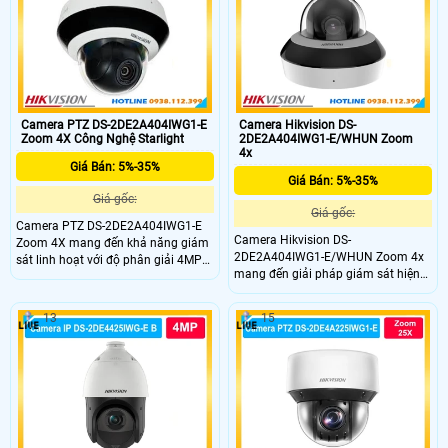
phương tiện, hỗ trợ chụp khuôn mặt
chiều cùng chuẩn IP66, IK10, đáp
ứng hiệu quả nhu cầu giám sát
trong nhiều môi trường khác nhau.
Camera PTZ DS-2DE2A404IWG1-E
Camera Hikvision DS-
Zoom 4X Công Nghệ Starlight
2DE2A404IWG1-E/WHUN Zoom
4x
Giá Bán: 5%-35%
Giá Bán: 5%-35%
Giá gốc:
Giá gốc:
Camera PTZ DS-2DE2A404IWG1-E
Camera Hikvision DS-
Zoom 4X mang đến khả năng giám
2DE2A404IWG1-E/WHUN Zoom 4x
sát linh hoạt với độ phân giải 4MP
mang đến giải pháp giám sát hiện
và khả năng zoom quang học 4×
đại với độ phân giải 4MP, zoom
giám sát đêm với hồng ngoại
quang học 4× và hồng ngoại 20m.
20m.DS-2DE2A404IWG1-E nổi bật
13
15
camera này hỗ trợ kết nối WiFi, đàm
nhờ nhận diện người, phương tiện,
thoại hai chiều, nhận diện người và
hỗ trợ WiFi, đàm thoại hai chiều, lưu
phương tiện, giúp quản lý hiệu quả
trữ thẻ nhớ 512GB và chuẩn bảo vệ
tại gia đình, cửa hàng, văn phòng và
IP66, IK10 hoạt động bền bỉ.
kho xưởng.