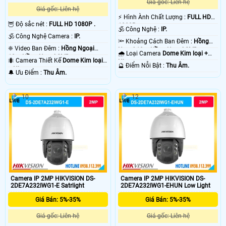
Giá gốc: Liên hệ
Giá gốc: Liên hệ
️⚡ Hình Ành Chất Lượng :
FULL HD
🦉 Độ sắc nét :
FULL HD 1080P .
1080P .
🕉️ Công Nghệ :
IP.
🕉️ Công Nghệ Camera :
IP.
🔦 Khoảng Cách Ban Đêm :
Hồng
❈ Video Ban Đêm :
Hồng Ngoại
Ngoại 10m Hồng Ngoại SMD.
🌧️ Loại Camera
Dome Kim loại +
10m Hồng Ngoại SMD.
🐜 Camera Thiết Kế
Dome Kim loại
Nhựa.
️🔮 Điểm Nỗi Bật :
Thu Âm.
+ Nhựa.
️🔔 Ưu Điểm :
Thu Âm.
10
12
Camera IP 2MP HIKVISION DS-
Camera IP 2MP HIKVISION DS-
2DE7A232IWG1-E Satrlight
2DE7A232IWG1-EHUN Low Light
Giá Bán: 5%-35%
Giá Bán: 5%-35%
Giá gốc: Liên hệ
Giá gốc: Liên hệ