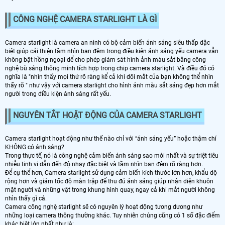
CÔNG NGHỆ CAMERA STARLIGHT LÀ GÌ
Camera starlight là camera an ninh có bộ cảm biến ánh sáng siêu thấp đặc
biệt giúp cải thiện tầm nhìn ban đêm trong điều kiện ánh sáng yếu camera vẫn
không bật hồng ngoại để cho phép giám sát hình ảnh màu sắt bằng công
nghệ bù sáng thông minh tích hợp trong chip camera starlight. Và điều đó có
nghĩa là "nhìn thấy mọi thứ rõ ràng kể cả khi đôi mắt của bạn không thể nhìn
thấy rõ " như vậy với camera starlight cho hình ảnh màu sắt sáng đẹp hơn mắt
người trong điều kiện ánh sáng rất yếu.
NGUYÊN TẮT HOẶT ĐỘNG CỦA CAMERA STARLIGHT
Camera starlight hoạt động như thế nào chỉ với “ánh sáng yếu” hoặc thậm chí
KHÔNG có ánh sáng?
Trong thực tế, nó là công nghệ cảm biến ánh sáng sao mới nhất và sự triệt tiêu
nhiễu tinh vi dẫn đến độ nhạy đặc biệt và tầm nhìn ban đêm rõ ràng hơn.
Để cụ thể hơn, Camera starlight sử dụng cảm biến kích thước lớn hơn, khẩu độ
rộng hơn và giảm tốc độ màn trập để thu đủ ánh sáng giúp nhận diện khuôn
mặt người và những vật trong khung hình quay, ngay cả khi mắt người không
nhìn thấy gì cả.
Camera công nghệ starlight sẽ có nguyên lý hoạt động tương đương như
những loại camera thông thường khác. Tuy nhiên chúng cũng có 1 số đặc điểm
khác biệt lớn nhất như là: