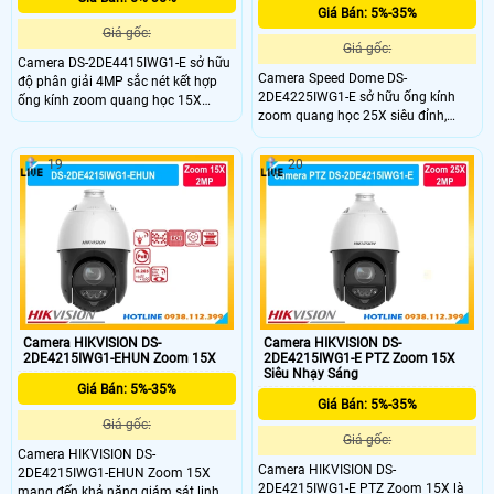
Giá Bán: 5%-35%
Giá gốc:
Giá gốc:
Camera DS-2DE4415IWG1-E sở hữu
Camera Speed Dome DS-
độ phân giải 4MP sắc nét kết hợp
2DE4225IWG1-E sở hữu ống kính
ống kính zoom quang học 15X
zoom quang học 25X siêu đỉnh,
mạnh mẽ, giúp theo dõi chi tiết mọi
giúp bạn phóng to mọi chi tiết ở
đối tượng ở khoảng cách xa. Thiết bị
khoảng cách xa một cách rõ nét.
giám sát quay quét cao cấp này
19
20
Thiết bị giám sát phân khúc cao cấp
mang lại giải pháp bảo vệ tối ưu
này mang lại khả năng quan sát
cho các khu vực diện rộng như nhà
không góc chết, bảo vệ toàn diện
xưởng, bến bãi hay khu đô thị.
cho các công trình lớn, bãi xe hay
nhà xưởng của bạn.
Camera HIKVISION DS-
Camera HIKVISION DS-
2DE4215IWG1-EHUN Zoom 15X
2DE4215IWG1-E PTZ Zoom 15X
Siêu Nhạy Sáng
Giá Bán: 5%-35%
Giá Bán: 5%-35%
Giá gốc:
Giá gốc:
Camera HIKVISION DS-
Camera HIKVISION DS-
2DE4215IWG1-EHUN Zoom 15X
2DE4215IWG1-E PTZ Zoom 15X là
mang đến khả năng giám sát linh