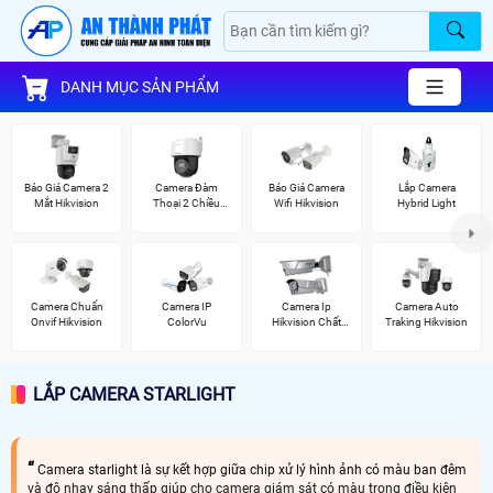
DANH MỤC SẢN PHẨM
Báo Giá Camera 2
Camera Đàm
Báo Giá Camera
Lắp Camera
Mắt Hikvision
Thoại 2 Chiều
Wifi Hikvision
Hybrid Light
Hikvision
Camera Chuẩn
Camera IP
Camera Ip
Camera Auto
Onvif Hikvision
ColorVu
Hikvision Chất
Traking Hikvision
Lượng
LẮP CAMERA STARLIGHT
Camera starlight là sự kết hợp giữa chip xử lý hình ảnh có màu ban đêm
và độ nhạy sáng thấp giúp cho camera giám sát có màu trong điều kiện