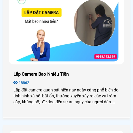
Lắp Camera Bao Nhiêu Tiền
18862
Lắp đặt camera quan sát hiện nay ngày càng phổ biến do
tình hình xã hội bất ổn, thường xuyên xảy ra các vụ trộm
cắp, khủng bố,. đe dọa đến sự an nguy của người dân.
Việc lắp camera sẽ đảm bảo được trật tự an ninh một
cách hiệu quả, vậy lắp camera bao nhiêu tiền? Mời các
bạn xem qua bài viết này nhé!