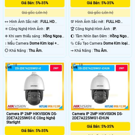
Giá Bán: 5%-35%
Giá Bán: 5%-35%
Giá gốc: Liên hệ
Giá gốc: Liên hệ
️👀 Hình Ảnh Sắc nét :
FULL HD
💯 Hình Ảnh Sắc nét :
FULL HD
1080P .
1080P .
✳️ Công Nghệ Hình Ảnh :
IP.
🏆 Công Nghệ Hình Ảnh :
IP.
❈ Khi xem thiếu sáng :
Hồng Ngoại
🌔 Tầm Nhìn Ban Đêm :
Hồng Ngoại
10m Hồng Ngoại SMD.
10m Hồng Ngoại SMD.
↕️ Mẫu Camera
Dome Kim loại +
🔩 Cấu Tạo Camera
Dome Kim loại
Nhựa.
+ Nhựa.
️💮 Khả Năng :
Thu Âm.
️⇝ Khả Năng :
Thu Âm.
18
18
Camera IP 2MP HIKVISION DS-
Camera IP 2MP HIKVISION DS-
2DE7A225IWG1-E Công Nghệ
2DE7A225IWG1-EHUN
Starlight
Giá Bán: 5%-35%
Giá Bán: 5%-35%