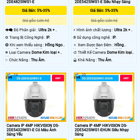
2DE4825IWG1-E
2DE5425IWG1-E Siêu Nhạy Sáng
Giá Bán: 5%-35%
Giá Bán: 5%-35%
Giá gốc: Liên hệ
Giá gốc: Liên hệ
👁️‍🗨 Độ Phân giải :
Ultra 2k + .
️⚡ Hình ảnh chất lượng :
Ultra 2k + .
⚙ Trang Bị Công Nghệ :
IP.
®️ Sử dụng công nghệ :
IP.
🔴 Khi xem thiếu sáng :
Hồng Ngoại
🔅 Xem Được Ban Đêm :
Hồng
10m Hồng Ngoại SMD.
Ngoại 10m Hồng Ngoại SMD.
❄ Loại Camera
Dome Kim loại +
🎨 Thiết Kế Camera
Dome Kim loại
Nhựa.
+ Nhựa.
️✨ Chức Năng :
Thu Âm.
️🔮 Khả Năng :
Thu Âm.
24
20
Camera IP 4MP HIKVISION DS-
Camera IP 4MP HIKVISION DS-
2DE5432IWG1-E Có Màu Ánh
2DE5425IWG1-EHUN Siêu Nhạy
Sáng Yếu
Sáng