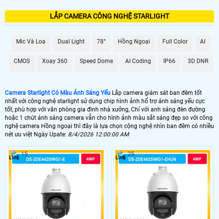
LẮP CAMERA CÔNG NGHỆ STARLIGHT
🌛 Camera Starlight kbvision
1.500.000 VNĐ
kx-s2001c4
Mic Và Loa
Dual Light
78°
Hồng Ngoại
Full Color
AI
🌙 Lắp Camera Starlight Dahua
CMOS
Xoay 360
Speed Dome
AI Coding
IP66
3D DNR
2.10.000 VNĐ
HFW2230SP-S-S2
💥 Lắp Camera Starlight Hikvision
Camera Starlight Có Màu Ánh Sáng Yếu
Lắp camera giám sát ban đêm tốt
nhất với công nghệ starlight sử dụng chip hình ảnh hổ trợ ánh sáng yếu cực
1.400,000 VNĐ
DS-2CE71D8T-PIRL
tốt, phù hợp với văn phòng gia đình nhà xưởng, Chỉ với anh sáng đèn đường
hoặc 1 chút ánh sáng camera vẫn cho hình ảnh màu sắt sáng đẹp so với công
💙 Lắp Camera Wifi Starlight
nghệ camera Hồng ngoại thì đây là lựa chọn cộng nghệ nhìn ban đêm có nhiều
nét ưu việt Ngày Upate:
8/4/2026 12:00:00 AM
1.700.000 VNĐ
Ebitcam EBO2
15
25
🥈 Lắp Camera Starlight Trọn Bộ
1.700.000 VNĐ
Camera Dahua
🗺