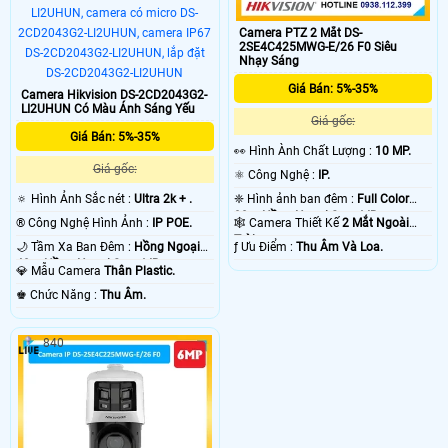
Camera PTZ 2 Mắt DS-
2SE4C425MWG-E/26 F0 Siêu
Nhạy Sáng
Giá Bán: 5%-35%
Camera Hikvision DS-2CD2043G2-
LI2UHUN Có Màu Ánh Sáng Yếu
Giá gốc:
Giá Bán: 5%-35%
️👀 Hình Ành Chất Lượng :
10 MP.
Giá gốc:
⚛️ Công Nghệ :
IP.
🔅 Hình Ảnh Sắc nét :
Ultra 2k + .
❈ Hình ảnh ban đêm :
Full Color
30m Hồng Ngoại Smart IR.
®️ Công Nghệ Hình Ảnh :
IP POE.
🕸️ Camera Thiết Kế
2 Mắt Ngoài
Trời.
🌙 Tầm Xa Ban Đêm :
Hồng Ngoại
️ƒ Ưu Điểm :
Thu Âm Và Loa.
40m Hồng Ngoại Smart IR.
💎 Mẫu Camera
Thân Plastic.
️♚ Chức Năng :
Thu Âm.
840