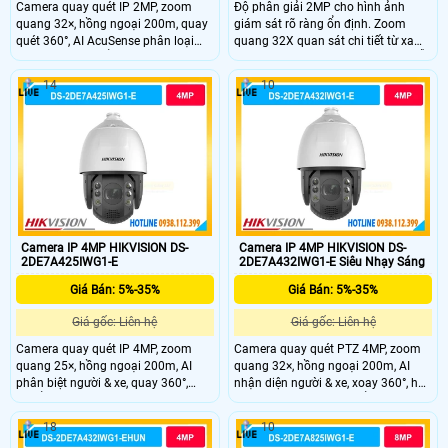
Camera quay quét IP 2MP, zoom
Độ phân giải 2MP cho hình ảnh
quang 32×, hồng ngoại 200m, quay
giám sát rõ ràng ổn định. Zoom
quét 360°, AI AcuSense phân loại
quang 32X quan sát chi tiết từ xa
người và xe, chuẩn bảo vệ IP67,
khu vực rộng. Hồng ngoại 200m hỗ
IK10.
trợ quan sát ban đêm hiệu quả cao.
14
10
Cảm biến 1/2.8" CMOS cho chất
lượng hình ảnh ổn định. Xoay 360°
PTZ linh hoạt bao quát toàn khu
vực rộng.
Camera IP 4MP HIKVISION DS-
Camera IP 4MP HIKVISION DS-
2DE7A425IWG1-E
2DE7A432IWG1-E Siêu Nhạy Sáng
Giá Bán: 5%-35%
Giá Bán: 5%-35%
Giá gốc: Liên hệ
Giá gốc: Liên hệ
Camera quay quét IP 4MP, zoom
Camera quay quét PTZ 4MP, zoom
quang 25×, hồng ngoại 200m, AI
quang 32×, hồng ngoại 200m, AI
phân biệt người & xe, quay 360°,
nhận diện người & xe, xoay 360°, hỗ
chuẩn IP67 ngoài trời.
trợ Smart Tracking, chuẩn IP67.
18
10