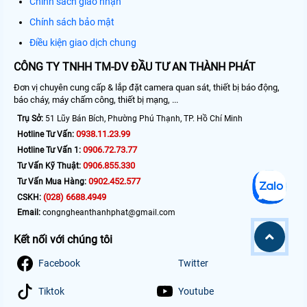
Chính sách giao nhận
Chính sách bảo mật
Điều kiện giao dịch chung
CÔNG TY TNHH TM-DV ĐẦU TƯ AN THÀNH PHÁT
Đơn vị chuyên cung cấp & lắp đặt camera quan sát, thiết bị báo động,
báo cháy, máy chấm công, thiết bị mạng, ...
Trụ Sở:
51 Lũy Bán Bích, Phường Phú Thạnh, TP. Hồ Chí Minh
0938.11.23.99
Hotline Tư Vấn:
0906.72.73.77
Hotline Tư Vấn 1:
0906.855.330
Tư Vấn Kỹ Thuật:
0902.452.577
Tư Vấn Mua Hàng:
(028) 6688.4949
CSKH:
Email:
congngheanthanhphat@gmail.com
Kết nối với chúng tôi
Facebook
Twitter
Tiktok
Youtube