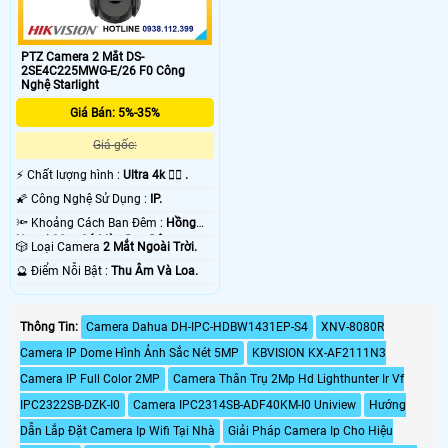
PTZ Camera 2 Mắt DS-
2SE4C225MWG-E/26 F0 Công
Nghệ Starlight
Giá Bán: 5%-35%
Giá gốc:
️⚡ Chất lượng hình :
Ultra 4k 👍🏾 .
🌠 Công Nghệ Sử Dụng :
IP.
🔦 Khoảng Cách Ban Đêm :
Hồng
Ngoại 30m Có Màu Ban Ðêm.
🎲 Loại Camera
2 Mắt Ngoài Trời.
️🔮 Điểm Nỗi Bật :
Thu Âm Và Loa.
Thông Tin:
Camera Dahua DH-IPC-HDBW1431EP-S4
XNV-8080R
Camera IP Dome Hình Ảnh Sắc Nét 5MP
KBVISION KX-AF2111N3
Camera IP Full Color 2MP
Camera Thân Trụ 2Mp Hd Lighthunter Ir Vf
IPC2322SB-DZK-I0
Camera IPC2314SB-ADF40KM-I0 Uniview
Hướng
Dẫn Lắp Đặt Camera Ip Wifi Tại Nhà
Giải Pháp Camera Ip Cho Hiệu