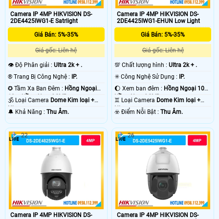
Camera starlight mang lại hiệu quả giám sát ban đêm tốt nhất, có thể nói đây
Camera IP 4MP HIKVISION DS-
Camera IP 4MP HIKVISION DS-
là giải pháp lắp camera phù hợp cho gia đình văn phòng, với tiêu chí giám sát
2DE4425IWG1-E Satrlight
2DE4425IWG1-EHUN Low Light
ban đêm hiệu quả hình ảnh rõ nét. Ngoài ra camera starlight vẫn có thể giám
sát hồng ngoại trong điều kiện không có ánh sáng cho giải pháp giám sát
Giá Bán: 5%-35%
Giá Bán: 5%-35%
hoàn hảo hơn. 😱
Giá gốc: Liên hệ
Giá gốc: Liên hệ
👁 Độ Phân giải :
Ultra 2k + .
💯 Chất lượng hình :
Ultra 2k + .
®️ Trang Bị Công Nghệ :
IP.
✳️ Công Nghệ Sử Dụng :
IP.
✪ Tầm Xa Ban Đêm :
Hồng Ngoại
🌔 Xem ban đêm :
Hồng Ngoại 10m
10m Hồng Ngoại SMD.
Hồng Ngoại SMD.
🕉️ Loại Camera
Dome Kim loại +
♊ Loại Camera
Dome Kim loại +
Nhựa.
Nhựa.
️🔔 Khả Năng :
Thu Âm.
️☣️ Điểm Nỗi Bật :
Thu Âm.
22
26
'
Camera IP 4MP HIKVISION DS-
Camera IP 4MP HIKVISION DS-