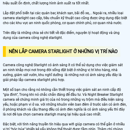
hiệu suất ổn định, chất lượng hình ảnh xuất ra tốt nhất.
Lắp đặt phổ biến tại các quán bar, khách sạn, bãi đỗ xe,... Ngoài ra, nhiều loại
camera starlight cao cấp, tiêu chuẩn kỹ thuật cao cũng được ứng dụng đặc biệt
cho các khu vực an ninh quốc phòng, cơ quan chính phủ, cơ quan nhà nước.
Trên đây là những chia sẻ chi tiết về đặc điểm, nguyên lý hoạt động và ứng
dụng của camera công nghệ starlight.
NÊN LẮP CAMERA STARLIGHT Ở NHỮNG VỊ TRÍ NÀO
Camera công nghệ Starlight có ánh sáng ít có thể sử dụng cho việc giám sát
an ninh khắp mọi nơi trong đời sống đặt biệt ở những vị trí kho hàng, nhà
xưởng, giám sát vườn, khu nghĩ dưỡng là những nơi có ánh sáng yếu đây là
giải pháp lắp camera starlight phù hợp.
Một số bạn cho rằng nó không cần thiết trong việc giám sát an ninh cấp độ
“gia đình”, Trong khi nó chắc chắn đáng để đầu tư. Và Night Breaker Starlight
camera sẽ chứng minh giá trị của nó trong những vụ trộm mà điều kiện sáng
yếu, hoặc phạm vi ở xa. với những khuôn viên ban đêm ở trước sân có ánh đèn,
ở phòng khách và cầu thang đều có ánh đèn nghĩa là có ánh sáng yếu thì đây
là nơi đê lựa chọn camera starligh mang lại hiệu quả cao nhất.
Đặc biệt, với tính năng truyền tín hiệu qua wifi giúp camera có thể gắn ở nhiều
vị trí “hóc búa” khiến kẻ xấu không thể thoát được tầm nhìn. Thậm chí chúng