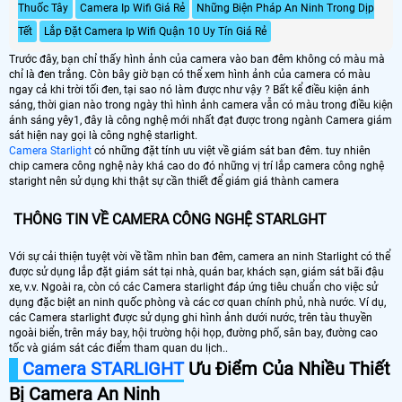
Thuốc Tây
Camera Ip Wifi Giá Rẻ
Những Biện Pháp An Ninh Trong Dịp
Tết
Lắp Đặt Camera Ip Wifi Quận 10 Uy Tín Giá Rẻ
Trước đây, bạn chỉ thấy hình ảnh của camera vào ban đêm không có màu mà
chỉ là đen trắng. Còn bây giờ bạn có thể xem hình ảnh của camera có màu
ngay cả khi trời tối đen, tại sao nó làm được như vậy ? Bất kể điều kiện ánh
sáng, thời gian nào trong ngày thì hình ảnh camera vẫn có màu trong điều kiện
ánh sáng yêy1, đây là công nghệ mới nhất đạt được trong ngành Camera giám
sát hiện nay gọi là công nghệ starlight.
Camera Starlight
có những đặt tính ưu việt về giám sát ban đêm. tuy nhiên
chip camera công nghệ này khá cao do đó những vị trí lắp camera công nghệ
staright nên sử dụng khi thật sự cần thiết để giám giá thành camera
THÔNG TIN VỀ CAMERA CÔNG NGHỆ STARLGHT
Với sự cải thiện tuyệt vời về tầm nhìn ban đêm, camera an ninh Starlight có thể
được sử dụng lắp đặt giám sát tại nhà, quán bar, khách sạn, giám sát bãi đậu
xe, v.v. Ngoài ra, còn có các Camera starlight đáp ứng tiêu chuẩn cho việc sử
dụng đặc biệt an ninh quốc phòng và các cơ quan chính phủ, nhà nước. Ví dụ,
các Camera starlight được sử dụng ghi hình ảnh dưới nước, trên tàu thuyền
ngoài biển, trên máy bay, hội trường hội họp, đường phố, sân bay, đường cao
tốc và giám sát các điểm tham quan du lịch..
Camera STARLIGHT
Ưu Điểm Của Nhiều Thiết
Bị Camera An Ninh