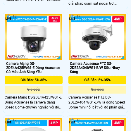
giải pháp giám sát ngoài trời
hoạt với độ phân giải Full HD 2MP,
chuyên nghiệp với độ phân giải 2MP
zoom quang học 15X và hồng
sắc nétcunfg với khả năng zoom
ngoại 100m. Công nghệ DarkFighter
18
17
quang học 16X, hồng ngoại 100m
cho hình ảnh rõ nét trong điều kiện
và công nghệ DarkFighter cho hình
thiếu sáng, kết hợp cảnh báo chủ
ảnh rõ trong điều kiện thiếu sáng.
động, đàm thoại hai chiều và chuẩn
Với khả năng chống nước IP67
IP67 giúp hoạt động bền bỉ ngoài
camera chống nước cức tốt
trời.
Camera Mạng DS-
Camera Acusense PTZ DS-
2DE4A425IWG1-E Dòng Acusense
2DE2A404IWG1-E/W Siêu Nhạy
Có Màu Ánh Sáng Yếu
Sáng
Giá Bán: 5%-35%
Giá Bán: 5%-35%
Giá gốc:
Giá gốc:
Camera Mạng DS-2DE4A425IWG1-E
Camera Acusense PTZ DS-
Dòng Acusense là camera dạng
2DE2A404IWG1-E/W là dòng Speed
Speed Dome chuyên nghiệp với độ
Dome mini nổi bật với độ phân giải
phân giải 4MP, zoom quang học 25×
4MP zoom quang học 4× và kết nối
và hồng ngoại 50m. Thiết bị nổi bật
WiFi linh hoạt. DS-2DE2A404IWG1-
17
18
nhờ công nghệ DarkFighter, lấy nét
E/W hỗ trợ nhận diện người, phương
Self-learning, nhận diện người và
tiện, hồng ngoại 20m, đàm thoại hai