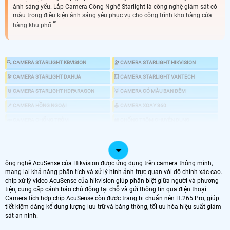
ánh sáng yếu. Lắp Camera Công Nghệ Starlight là công nghệ giám sát có
màu trong điều kiện ánh sáng yêu phục vụ cho công trình kho hàng cửa
hàng khu phố
🔍 CAMERA STARLIGHT KBVISION
🔭 CAMERA STARLIGHT HIKVISION
🔭 CAMERA STARLIGHT DAHUA
💥 CAMERA STARLIGHT VANTECH
📎 CAMERA STARLIGHT HDPARAGON
💡 CAMERA CÓ MÀU BAN ĐÊM
📍 CAMERA HỒNG NGOẠI
🕹 CAMERA XOAY 360
📣 CAMERA CHỐNG TRỘM
🎎 CHỐNG TRỘM CHUYÊN DỤNG
🌜 TÌM HIỂU VỀ CMAERA STARLIGHT
ông nghệ AcuSense của Hikvision được ứng dụng trên camera thông minh,
mang lại khả năng phân tích và xử lý hình ảnh trực quan với độ chính xác cao.
chip xứ lý video AcuSense của hikvision giúp phân biệt giữa người và phương
🔆 Camera công nghệ Starlight là loại camera có khả năng giám sát tốt ở
tiện, cung cấp cảnh báo chủ động tại chỗ và gửi thông tin qua điện thoại.
điều kiện ánh sáng tại khu vực giám sát yếu. Khác với camera hồng ngoại
Camera tích hợp chip AcuSense còn được trang bị chuẩn nén H.265 Pro, giúp
truyền thống sẽ cho hình ảnh trắng đen thì camera starlight sẽ cho hình
tiết kiệm đáng kể dung lượng lưu trữ và băng thông, tối ưu hóa hiệu suất giám
ảnh màu sắc tương tự như ban ngày mà không cần phải có đèn chiếu sáng
sát an ninh.
hổ trợ.
Camera starlight
nên dùng cho những công trình làm việc ban đêm
, kho hàng, nhà xưởng.