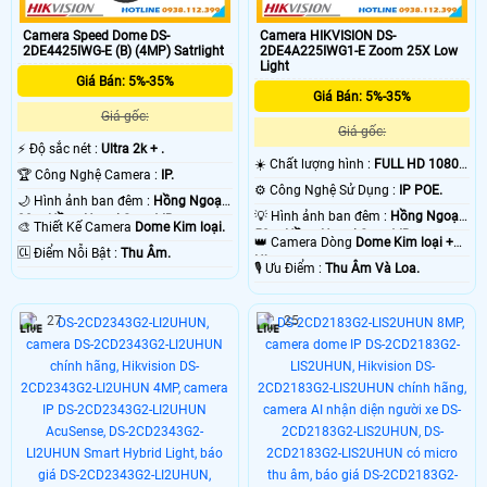
Camera Speed Dome DS-
Camera HIKVISION DS-
2DE4425IWG-E (B) (4MP) Satrlight
2DE4A225IWG1-E Zoom 25X Low
Light
Giá Bán: 5%-35%
Giá Bán: 5%-35%
Giá gốc:
Giá gốc:
️⚡ Độ sắc nét :
Ultra 2k + .
☀️ Chất lượng hình :
FULL HD 1080P
🏆 Công Nghệ Camera :
IP.
.
⚙ Công Nghệ Sử Dụng :
IP POE.
🌙 Hình ảnh ban đêm :
Hồng Ngoại
💡 Hình ảnh ban đêm :
Hồng Ngoại
20m Hồng Ngoại Smart IR.
🎨 Thiết Kế Camera
Dome Kim loại.
50m Hồng Ngoại Smart IR.
👑 Camera Dòng
Dome Kim loại +
️🆑 Điểm Nỗi Bật :
Thu Âm.
Nhựa.
️🎙 Ưu Điểm :
Thu Âm Và Loa.
27
25