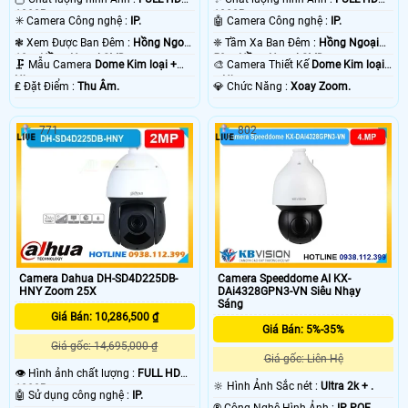
Camera starlight mang lại hiệu quả giám sát ban đêm tốt nhất, có thể nói đây
1080P .
1080P .
✳️ Camera Công nghệ :
IP.
🤖️ Camera Công nghệ :
IP.
là giải pháp lắp camera phù hợp cho gia đình văn phòng, với tiêu chí giám sát
❃ Xem Được Ban Đêm :
Hồng Ngoại
❈ Tầm Xa Ban Đêm :
Hồng Ngoại
ban đêm hiệu quả hình ảnh rõ nét. Ngoài ra camera starlight vẫn có thể giám
10m Hồng Ngoại SMD.
50m Hồng Ngoại SMD.
sát hồng ngoại trong điều kiện không có ánh sáng cho giải pháp giám sát
🗜️ Mẫu Camera
Dome Kim loại +
🎨 Camera Thiết Kế
Dome Kim loại
hoàn hảo hơn. 😱
Nhựa.
+ Nhựa.
️₤ Đặt Điểm :
Thu Âm.
️💎 Chức Năng :
Xoay Zoom.
771
802
'
Camera Dahua DH-SD4D225DB-
Camera Speeddome AI KX-
HNY Zoom 25X
DAi4328GPN3-VN Siêu Nhạy
Sáng
Giá Bán: 10,286,500 ₫
Giá Bán: 5%-35%
Giá gốc: 14,695,000 ₫
Giá gốc: Liên Hệ
👁 Hình ảnh chất lượng :
FULL HD
🔆 Hình Ảnh Sắc nét :
Ultra 2k + .
1080P .
🤖️ Sử dụng công nghệ :
IP.
®️ Công Nghệ Hình Ảnh :
IP POE.