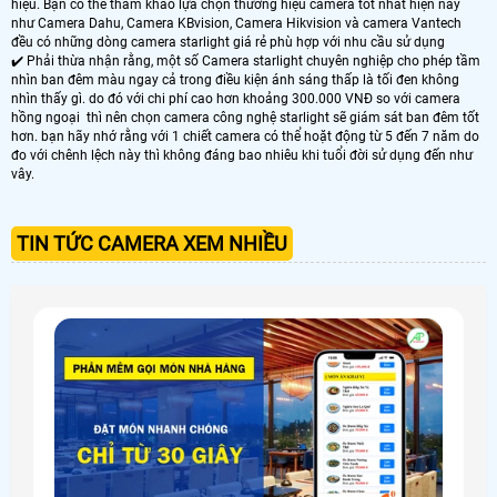
hiệu. Bạn có thể tham khảo lựa chọn thương hiệu camera tốt nhất hiện nay
như Camera Dahu, Camera KBvision, Camera Hikvision và camera Vantech
đều có những dòng camera starlight giá rẻ phù hợp với nhu cầu sử dụng
✔️ Phải thừa nhận rằng, một số Camera starlight chuyên nghiệp cho phép tầm
nhìn ban đêm màu ngay cả trong điều kiện ánh sáng thấp là tối đen không
nhìn thấy gì. do đó với chi phí cao hơn khoảng 300.000 VNĐ so với camera
hồng ngoại thì nên chọn camera công nghệ starlight sẽ giám sát ban đêm tốt
hơn. bạn hãy nhớ rằng với 1 chiết camera có thể hoặt động từ 5 đến 7 năm do
đo với chênh lệch này thì không đáng bao nhiêu khi tuổi đời sử dụng đến như
vây.
TIN TỨC CAMERA XEM NHIỀU