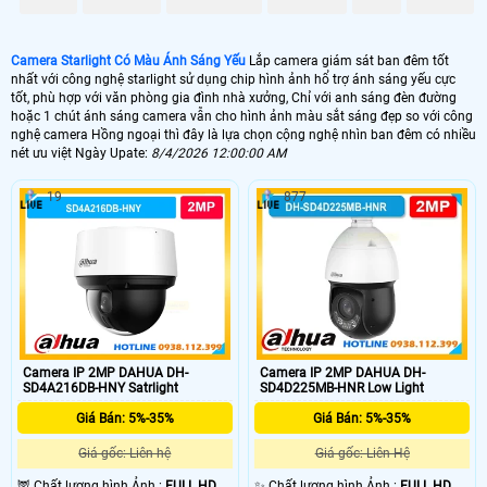
🌛 Camera Starlight kbvision
Camera Starlight Có Màu Ánh Sáng Yếu
Lắp camera giám sát ban đêm tốt
1.500.000 VNĐ
kx-s2001c4
nhất với công nghệ starlight sử dụng chip hình ảnh hổ trợ ánh sáng yếu cực
tốt, phù hợp với văn phòng gia đình nhà xưởng, Chỉ với anh sáng đèn đường
🌙 Lắp Camera Starlight Dahua
hoặc 1 chút ánh sáng camera vẫn cho hình ảnh màu sắt sáng đẹp so với công
nghệ camera Hồng ngoại thì đây là lựa chọn cộng nghệ nhìn ban đêm có nhiều
2.10.000 VNĐ
HFW2230SP-S-S2
nét ưu việt Ngày Upate:
8/4/2026 12:00:00 AM
💥 Lắp Camera Starlight Hikvision
19
877
1.400,000 VNĐ
DS-2CE71D8T-PIRL
💙 Lắp Camera Wifi Starlight
1.700.000 VNĐ
Ebitcam EBO2
🥈 Lắp Camera Starlight Trọn Bộ
Camera IP 2MP DAHUA DH-
Camera IP 2MP DAHUA DH-
SD4A216DB-HNY Satrlight
SD4D225MB-HNR Low Light
1.700.000 VNĐ
Camera Dahua
Giá Bán: 5%-35%
Giá Bán: 5%-35%
🗺
Giá gốc: Liên hệ
Giá gốc: Liên Hệ
🦉 Chất lượng hình Ảnh :
FULL HD
✨ Chất lượng hình Ảnh :
FULL HD