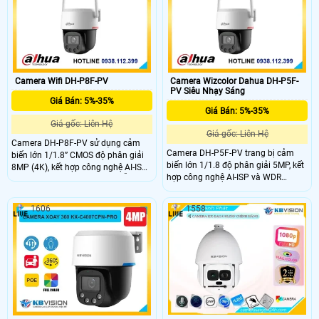
Camera Wifi DH-P8F-PV
Camera Wizcolor Dahua DH-P5F-
PV Siêu Nhạy Sáng
Giá Bán: 5%-35%
Giá Bán: 5%-35%
Giá gốc: Liên Hệ
Giá gốc: Liên Hệ
Camera DH-P8F-PV sử dụng cảm
Camera DH-P5F-PV trang bị cảm
biến lớn 1/1.8” CMOS độ phân giải
biến lớn 1/1.8 độ phân giải 5MP, kết
8MP (4K), kết hợp công nghệ AI-ISP
hợp công nghệ AI-ISP và WDR
cho hình ảnh rõ nét cả ngày lẫn
120dB cho hình ảnh rõ nét cả ngày
đêm. Hỗ trợ quay quét tự động, theo
lẫn đêm, kể cả trong điều kiện ngược
dõi đối tượng (Auto Tracking), phát
1606
1558
sáng. Tầm xa ánh sáng ấm đến
hiện người và phương tiện, cùng
30m cho phép thu hình màu ban
cảnh báo bằng còi hú và đèn chớp
đêm. Chức năng thông minh như
khi phát hiện xâm nhập.
phát hiện người, phương tiện, Auto
Tracking