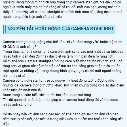
nghệ bù sáng thông minh tích hợp trong chip camera starlight. Và điều đó có
nghĩa là "nhìn thấy mọi thứ rõ ràng kể cả khi đôi mắt của bạn không thể nhìn
thấy rõ " như vậy với camera starlight cho hình ảnh màu sắt sáng đẹp hơn mắt
người trong điều kiện ánh sáng rất yếu.
NGUYÊN TẮT HOẶT ĐỘNG CỦA CAMERA STARLIGHT
Camera starlight hoạt động như thế nào chỉ với “ánh sáng yếu” hoặc thậm chí
KHÔNG có ánh sáng?
Trong thực tế, nó là công nghệ cảm biến ánh sáng sao mới nhất và sự triệt tiêu
nhiễu tinh vi dẫn đến độ nhạy đặc biệt và tầm nhìn ban đêm rõ ràng hơn.
Để cụ thể hơn, Camera starlight sử dụng cảm biến kích thước lớn hơn, khẩu độ
rộng hơn và giảm tốc độ màn trập để thu đủ ánh sáng giúp nhận diện khuôn
mặt người và những vật trong khung hình quay, ngay cả khi mắt người không
nhìn thấy gì cả.
Camera công nghệ starlight sẽ có nguyên lý hoạt động tương đương như
những loại camera thông thường khác. Tuy nhiên chúng cũng có 1 số đặc điểm
khác biệt lớn nhất như là:
Được trang bị cảm biến kích thước lớn, tầm quan sát rộng
Tốc độ quan sát màn trập thấp giúp cho camera hoạt động tốt và thu được
nhiều ánh sáng hơn.
Có độ nhạy bén với ánh sáng cao nên có khả năng ghi lại hình ảnh vào ban
đêm cực kỳ sắc nét, đặc biệt là trong điều kiện ban đêm mà thiếu ánh sáng đèn
điện.