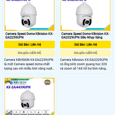
và từ xa.
sáng, tự động lấy nét, chức năng
Day/Night(ICR) cảm biến ngày/đêm,
giúp cho hình ảnh luôn sắc nét dù ở
điều kiện ánh sáng thay đổi
Camera Speed Dome KBvision KX-
Camera Speed Dome KBvision KX-
EAi2259UPN
EAi2329UPN Siêu Nhạy Sáng
Giá Bán: Liên Hệ
Giá Bán: Liên Hệ
Giá gốc: LIÊN HỆ
Giá gốc: LIÊN HỆ
Camera KBVISION KX-EAi2259UPN
Camera KBvision KX-EAi2329UPN
là một Camera speed dome chất
có ống kính zoom quang học 32X
lượng cao với nhiều tính năng vượt
và zoom số 16X hỗ trợ tính năng
trội với ống kính zoom quang học
quay quét ngang 360 độ và quay
25X (4. 8mm~120mm), zoom số
dọc lên xuống 90 độ giúp người
1599
16x, Camera cho phép người dùng
dùng có thể quan sát toàn bộ khu
thu phóng hình ảnh với độ chính
vực một cách rộng rãi tiện lợi.
xác cao, tầm xa hồng ngoại lên đến
250m giúp Camera hoạt động hiệu
quả trong môi trường ánh sáng yếu
và đêm tối.