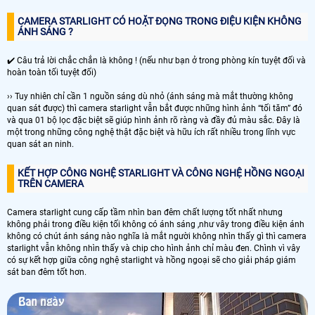
CAMERA STARLIGHT CÓ HOẶT ĐỌNG TRONG ĐIỆU KIỆN KHÔNG
ÁNH SÁNG ?
✔️ Câu trả lời chắc chắn là không ! (nếu như bạn ở trong phòng kín tuyệt đối và
hoàn toàn tối tuyệt đối)
›› Tuy nhiên chỉ cần 1 nguồn sáng dù nhỏ (ánh sáng mà mắt thường không
quan sát được) thì camera starlight vẫn bắt được những hình ảnh “tối tăm” đó
và qua 01 bộ lọc đặc biệt sẽ giúp hình ảnh rõ ràng và đầy đủ màu sắc. Đây là
một trong những công nghệ thật đặc biệt và hữu ích rất nhiều trong lĩnh vực
quan sát an ninh.
KẾT HỢP CÔNG NGHỆ STARLIGHT VÀ CÔNG NGHỆ HỒNG NGOẠI
TRÊN CAMERA
Camera starlight cung cấp tầm nhìn ban đêm chất lượng tốt nhất nhưng
không phải trong điều kiện tối không có ánh sáng ,như vây trong điều kiện ánh
không có chút ánh sáng nào nghĩa là mắt người không nhìn thấy gì thì camera
starlight vẫn không nhìn thấy và chip cho hình ảnh chỉ màu đen. Chình vì vây
có sự kết hợp giữa công nghệ starlight và hồng ngoại sẽ cho giải pháp giám
sát ban đêm tốt hơn.