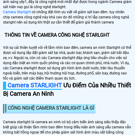
ánh sáng yêy1, đây là công nghệ mới nhất đạt được trong ngành Camera giám
sát hiện nay gọi là công nghệ starlight.
Camera Starlight
có những đặt tính ưu việt về giám sát ban đêm. tuy nhiên
chip camera công nghệ này khá cao do đó những vị trí lắp camera công nghệ
staright nên sử dụng khi thật sự cần thiết để giám giá thành camera
THÔNG TIN VỀ CAMERA CÔNG NGHỆ STARLGHT
Với sự cải thiện tuyệt vời về tầm nhìn ban đêm, camera an ninh Starlight có thể
được sử dụng lắp đặt giám sát tại nhà, quán bar, khách sạn, giám sát bãi đậu
xe, v.v. Ngoài ra, còn có các Camera starlight đáp ứng tiêu chuẩn cho việc sử
dụng đặc biệt an ninh quốc phòng và các cơ quan chính phủ, nhà nước. Ví dụ,
các Camera starlight được sử dụng ghi hình ảnh dưới nước, trên tàu thuyền
ngoài biển, trên máy bay, hội trường hội họp, đường phố, sân bay, đường cao
tốc và giám sát các điểm tham quan du lịch..
Camera STARLIGHT
Ưu Điểm Của Nhiều Thiết
Bị Camera An Ninh
CÔNG NGHỆ CAMERA STARLIGHT LÀ GÌ
Camera starlight là camera an ninh có bộ cảm biến ánh sáng siêu thấp đặc
biệt giúp cải thiện tầm nhìn ban đêm trong điều kiện ánh sáng yếu camera vẫn
không bật hồng ngoại để cho phép giám sát hình ảnh màu sắt bằng công