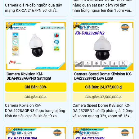
Camera KM-DDAi2958APN3 có khả
Camera giá rẻ cấp nguồn qua dây
năng quan sát ban đêm với tầm
mạng KX-CAi2167PN với chất
nhìn hồng ngoại lên đến 150m với
lượng hình ảnh 2.0 MP đáng tin cậy.
điều chỉnh thông minh dựa trên
Công nghệ giám sát ban đêm hồng
khoảng cách vật thể và khả năng
1538
1853
ngoại 100m giúp bạn có thể quan
thu phóng ống kính cho phép người
sát vào ban đêm một cách rõ ràng.
dùng quan sát chi tiết ngay cả trong
Nền tảng IP POE cho phép xử lý
điều kiện ánh sáng yếu. Camera KM-
hình ảnh sáng đẹp
DDAi2958APN3 cũng được trang bị
đầu tiếp nối báo động ra vào và đầu
tiếp nối âm thanh ra vào cho phép
tích hợp với hệ thống báo động và
âm thanh
Camera Kbvision KM-
Camera Speed Dome KBvision KX-
DDAi4928AGPN3 Satrlight
DAi2328PN2 Low Light
Giá Bán: 30%
Giá Bán: 24,375,000 ₫
Giá gốc: 00 ₫
Giá gốc: 37,500,000 ₫
Camera Kbvision KM-
Camera Speed Dome KBvision KX-
DDAi4928AGPN3 được trang bị ống
DAi2328PN2 có độ phân giải 2.0mp
kính đa tiêu cự điều khiển từ xa
và zoom quang 32x, zoom số 16x
zoom 32X với khoảng tiêu cự từ 4.
cho phép người dùng quan sát chi
8mm đến 154mm cho phép người
tiết từng góc nhìn với khoảng cách
1794
1332
dùng điều chỉnh góc nhìn và thu
xa. Camera KBVISION KX-
phóng hình ảnh một cách linh hoạt
DAI2328PN2 hỗ trợ cân bằng ánh