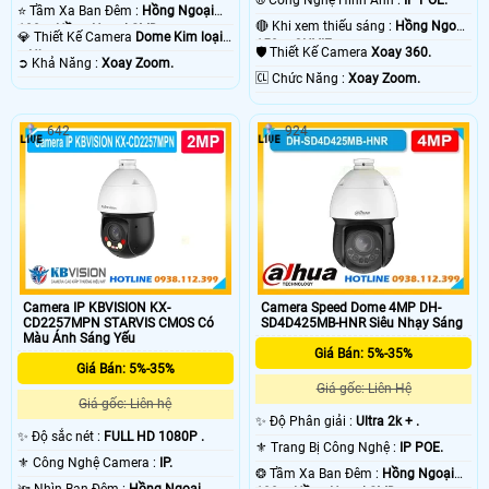
⭐ Tầm Xa Ban Đêm :
Hồng Ngoại
🔴 Khi xem thiếu sáng :
Hồng Ngoại
100m Hồng Ngoại SMD.
💎 Thiết Kế Camera
Dome Kim loại
150m ONVIF.
🛡 Thiết Kế Camera
Xoay 360.
+ Nhựa.
️➲ Khả Năng :
Xoay Zoom.
️🆑 Chức Năng :
Xoay Zoom.
642
924
Camera IP KBVISION KX-
Camera Speed Dome 4MP DH-
CD2257MPN STARVIS CMOS Có
SD4D425MB-HNR Siêu Nhạy Sáng
Màu Ánh Sáng Yếu
Giá Bán: 5%-35%
Giá Bán: 5%-35%
Giá gốc: Liên Hệ
Giá gốc: Liên hệ
✨ Độ Phân giải :
Ultra 2k + .
✨ Độ sắc nét :
FULL HD 1080P .
⚜️ Trang Bị Công Nghệ :
IP POE.
⚜️ Công Nghệ Camera :
IP.
❂ Tầm Xa Ban Đêm :
Hồng Ngoại
🔦 Nhìn Ban Đêm :
Hồng Ngoại