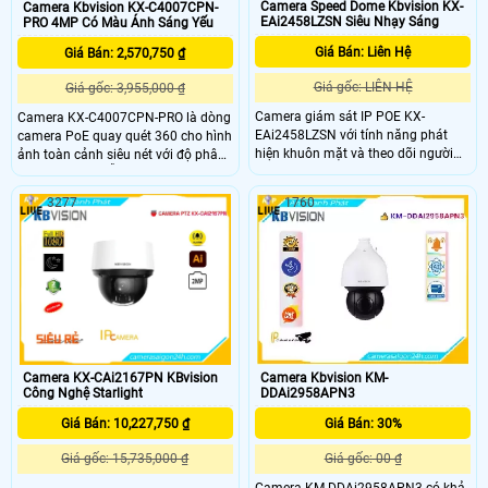
Camera Speed Dome Kbvision KX-
Camera Kbvision KX-C4007CPN-
EAi2458LZSN Siêu Nhạy Sáng
PRO 4MP Có Màu Ánh Sáng Yếu
Giá Bán: Liên Hệ
Giá Bán: 2,570,750 ₫
Giá gốc: LIÊN HỆ
Giá gốc: 3,955,000 ₫
Camera giám sát IP POE KX-
Camera KX-C4007CPN-PRO là dòng
EAi2458LZSN với tính năng phát
camera PoE quay quét 360 cho hình
hiện khuôn mặt và theo dõi người
ảnh toàn cảnh siêu nét với độ phân
xâm nhập tự động. Trang bị công
giải 4.0MP và hỗ trợ ghi hình ban
nghệ nổi bật DWDR 120db chống
đêm có màu tầm xa 50m, cùng với
3277
1760
ngược sáng, hồng ngoại siêu xa và
đó là trang bị các tính năng thông
Starlight cho hình ảnh sắc nét ban
minh như phân biệt người và xe
đêm. Thiết kế nhỏ gọn, chống nước
(SMD 3.0), phát hiện xâm nhập
IP67, xoay zoom từ xa, hỗ trợ thẻ
(IVS), và hỗ trợ đàm thoại hai chiều,
nhớ, nén H.265+ tiết kiệm chi phí lưu
báo động qua còi và đèn chớp.
trữ đáng kể
Camera KX-CAi2167PN KBvision
Camera Kbvision KM-
Công Nghệ Starlight
DDAi2958APN3
Giá Bán: 10,227,750 ₫
Giá Bán: 30%
Giá gốc: 15,735,000 ₫
Giá gốc: 00 ₫