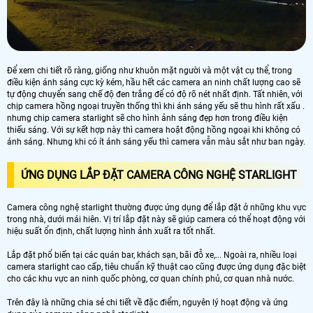
Để xem chi tiết rõ ràng, giống như khuôn mặt người và một vật cụ thể, trong
điều kiện ánh sáng cực kỳ kém, hầu hết các camera an ninh chất lượng cao sẽ
tự động chuyển sang chế độ đen trắng để có độ rõ nét nhất định. Tất nhiên, với
chịp camera hồng ngoại truyền thống thì khi ánh sáng yếu sẽ thu hình rất xấu .
nhưng chip camera starlight sẽ cho hình ảnh sáng đẹp hơn trong điều kiện
thiếu sáng. Với sự kết hợp này thì camera hoặt động hồng ngoại khi không có
ánh sáng. Nhưng khi có ít ánh sáng yếu thì camera vẫn màu sắt như ban ngày.
ỨNG DỤNG LẮP ĐẶT CAMERA CÔNG NGHỆ STARLIGHT
Camera công nghệ starlight thường được ứng dụng để lắp đặt ở những khu vực
trong nhà, dưới mái hiên. Vị trí lắp đặt này sẽ giúp camera có thể hoạt động với
hiệu suất ổn định, chất lượng hình ảnh xuất ra tốt nhất.
Lắp đặt phổ biến tại các quán bar, khách sạn, bãi đỗ xe,... Ngoài ra, nhiều loại
camera starlight cao cấp, tiêu chuẩn kỹ thuật cao cũng được ứng dụng đặc biệt
cho các khu vực an ninh quốc phòng, cơ quan chính phủ, cơ quan nhà nước.
Trên đây là những chia sẻ chi tiết về đặc điểm, nguyên lý hoạt động và ứng