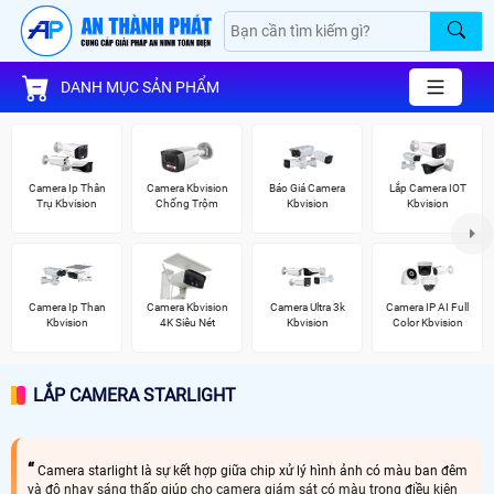
DANH MỤC SẢN PHẨM
Camera Ip Thân
Camera Kbvision
Báo Giá Camera
Lắp Camera IOT
Trụ Kbvision
Chống Trộm
Kbvision
Kbvision
Camera Ip Than
Camera Kbvision
Camera Ultra 3k
Camera IP AI Full
Kbvision
4K Siêu Nét
Kbvision
Color Kbvision
LẮP CAMERA STARLIGHT
Camera starlight là sự kết hợp giữa chip xử lý hình ảnh có màu ban đêm
và độ nhạy sáng thấp giúp cho camera giám sát có màu trong điều kiện