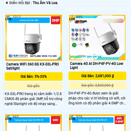
️🔈 Điểm Nỗi Bật :
Thu Âm Và Loa.
1012
665
Camera 4G AI DH-P4F-PV-4G Low
Camera WIFi 360 Độ KX-S3L-PRO
Light
Satrlight
Giá Bán: 2,681,000 ₫
Giá Bán: 5%-35%
Giá gốc: 3,830,000 ₫
Giá gốc:
DH-P4F-PV-4G được xem là giải
KX-S3L-PRO trang bị cảm biến 1/2.8
pháp cho các vị trí không có wifi, với
CMOS độ phân giải 3MP, hỗ trợ công
ống kính có độ phân giải 4.0MP cho
nghệ Starlight với độ nhạy sáng
ra hình ảnh sắc nét, hỗ trợ H.265+,
0.0005 lux @ F1.0, Kèm theo đấy
trang bị khả năng chống sét 2000V,
đượch trang bị đèn Led trợ sáng
945
976
phù hợp lắp đặt ngoài trời chuẩn IP
giúp nhìn có màu vào ban đêm với
66, có công nghệ AI được trang bị
khoảng cách 30m.