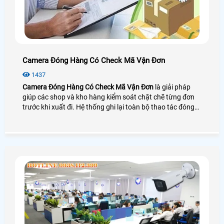
Camera Đóng Hàng Có Check Mã Vận Đơn
1437
Camera Đóng Hàng Có Check Mã Vận Đơn
là giải pháp
giúp các shop và kho hàng kiểm soát chặt chẽ từng đơn
trước khi xuất đi. Hệ thống ghi lại toàn bộ thao tác đóng
gói và soi rõ mã vận đơn ngay tại bàn làm việc giúp đối
chiếu chính xác giữa sản phẩm và thông tin đơn hàng.
Nhờ vậy doanh nghiệp giảm sai sót xử lý khiếu nại nhanh
hơn và tăng độ tin cậy cho khách mua