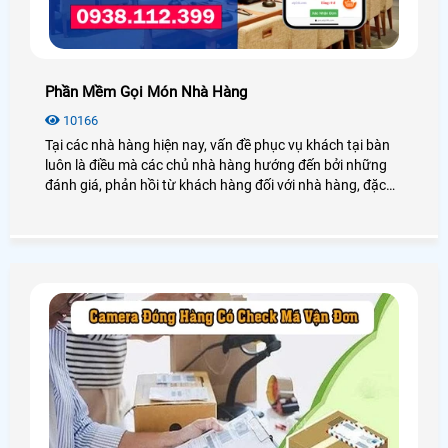
Phần Mềm Gọi Món Nhà Hàng
10166
Tại các nhà hàng hiện nay, vấn đề phục vụ khách tại bàn
luôn là điều mà các chủ nhà hàng hướng đến bởi những
đánh giá, phản hồi từ khách hàng đối với nhà hàng, đặc
biệt là tình trạng bắt khách đợi lâu, hay ra món thiếu. Điều
này làm ảnh hưởng đến uy tín của nhà hàng, chính vì vậy
mà An THành PHát xin được giới thiệu đến quý khách một
giải pháp phần mềm gọi món nhà hàng giúp tối ưu mọi
quy trình phục vụ khách hàng