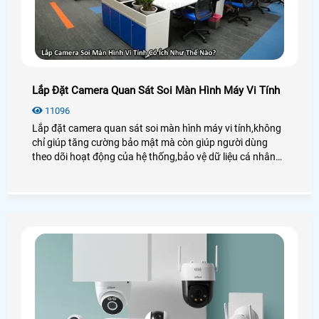
Lắp Đặt Camera Quan Sát Soi Màn Hình Máy Vi Tính
11096
Lắp đặt camera quan sát soi màn hình máy vi tính,không
chỉ giúp tăng cường bảo mật mà còn giúp người dùng
theo dõi hoạt động của hệ thống,bảo vệ dữ liệu cá nhân
hoặc giám sát công việc trong các môi trường làm việc
chuyên nghiệp. Việc lựa chọn camera phù hợp và cài đặt
đúng cách sẽ giúp bạn tận dụng tối đa lợi ích của hệ thống
giám sát này.