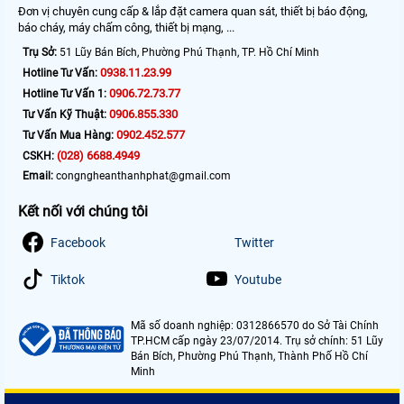
Đơn vị chuyên cung cấp & lắp đặt camera quan sát, thiết bị báo động,
báo cháy, máy chấm công, thiết bị mạng, ...
Trụ Sở:
51 Lũy Bán Bích, Phường Phú Thạnh, TP. Hồ Chí Minh
0938.11.23.99
Hotline Tư Vấn:
0906.72.73.77
Hotline Tư Vấn 1:
0906.855.330
Tư Vấn Kỹ Thuật:
0902.452.577
Tư Vấn Mua Hàng:
(028) 6688.4949
CSKH:
Email:
congngheanthanhphat@gmail.com
Kết nối với chúng tôi
Facebook
Twitter
Tiktok
Youtube
Mã số doanh nghiệp: 0312866570 do Sở Tài Chính
TP.HCM cấp ngày 23/07/2014. Trụ sở chính: 51 Lũy
Bán Bích, Phường Phú Thạnh, Thành Phố Hồ Chí
Minh