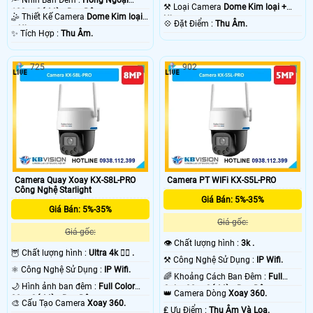
100m Hồng Ngoại SMD.
⚒ Loại Camera
Dome Kim loại +
100m Có Màu Ban Ðêm.
🤹 Thiết Kế Camera
Dome Kim loại
Nhựa.
️💠 Đặt Điểm :
Thu Âm.
+ Nhựa.
️✨ Tích Hợp :
Thu Âm.
725
902
Camera Quay Xoay KX-S8L-PRO
Camera PT WIFi KX-S5L-PRO
Công Nghệ Starlight
Giá Bán: 5%-35%
Giá Bán: 5%-35%
Giá gốc:
Giá gốc:
👁 Chất lượng hình :
3k .
🦉 Chất lượng hình :
Ultra 4k 👍🏾 .
⚒ Công Nghệ Sử Dụng :
IP Wifi.
⚛️ Công Nghệ Sử Dụng :
IP Wifi.
🌈 Khoảng Cách Ban Đêm :
Full
🌙 Hình ảnh ban đêm :
Full Color
Color 30m Có Màu Ban Ðêm.
👑 Camera Dòng
Xoay 360.
30m Có Màu Ban Ðêm.
🎨 Cấu Tạo Camera
Xoay 360.
️₤ Ưu Điểm :
Thu Âm Và Loa.