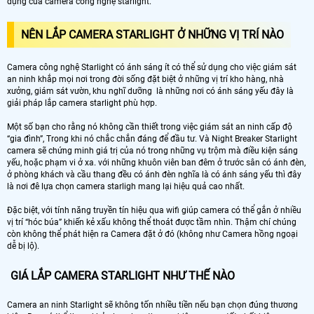
dụng của camera công nghệ starlight.
NÊN LẮP CAMERA STARLIGHT Ở NHỮNG VỊ TRÍ NÀO
Camera công nghệ Starlight có ánh sáng ít có thể sử dụng cho việc giám sát
an ninh khắp mọi nơi trong đời sống đặt biệt ở những vị trí kho hàng, nhà
xưởng, giám sát vườn, khu nghĩ dưỡng là những nơi có ánh sáng yếu đây là
giải pháp lắp camera starlight phù hợp.
Một số bạn cho rằng nó không cần thiết trong việc giám sát an ninh cấp độ
“gia đình”, Trong khi nó chắc chắn đáng để đầu tư. Và Night Breaker Starlight
camera sẽ chứng minh giá trị của nó trong những vụ trộm mà điều kiện sáng
yếu, hoặc phạm vi ở xa. với những khuôn viên ban đêm ở trước sân có ánh đèn,
ở phòng khách và cầu thang đều có ánh đèn nghĩa là có ánh sáng yếu thì đây
là nơi đê lựa chọn camera starligh mang lại hiệu quả cao nhất.
Đặc biệt, với tính năng truyền tín hiệu qua wifi giúp camera có thể gắn ở nhiều
vị trí “hóc búa” khiến kẻ xấu không thể thoát được tầm nhìn. Thậm chí chúng
còn không thể phát hiện ra Camera đặt ở đó (không như Camera hồng ngoại
dễ bị lộ).
GIÁ LẮP CAMERA STARLIGHT NHƯ THẾ NÀO
Camera an ninh Starlight sẽ không tốn nhiều tiền nếu bạn chọn đúng thương