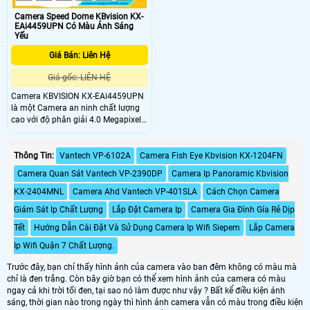
Camera Speed Dome KBvision KX-
EAi4459UPN Có Màu Ánh Sáng
Yếu
Giá Bán: Liên Hệ
Giá gốc: LIÊN HỆ
Camera KBVISION KX-EAi4459UPN
là một Camera an ninh chất lượng
cao với độ phân giải 4.0 Megapixel
25/30fps cho hình ảnh sắc nét và
chi tiết. Camera KBVISION KX-
EAi4459UPN cũng được tích hợp
Thông Tin:
Vantech VP-6102A
Camera Fish Eye Kbvision KX-1204FN
công nghệ hồng ngoại cho tầm nhìn
Camera Quan Sát Vantech VP-2390DP
Camera Ip Panoramic Kbvision
ban đêm đến 250m
KX-2404MNL
Camera Ahd Vantech VP-401SLA
Cách Chọn Camera
Giám Sát Ip Chất Lượng
Lắp Đặt Camera Ip
Camera Gia Đình Gía Rẻ Dịp
Tết
Hướng Dẫn Cài Đặt Và Sử Dụng Camera Ip Wifi Siepem
Lắp Camera
Ip Wifi Quận 7 Chất Lượng.
Trước đây, bạn chỉ thấy hình ảnh của camera vào ban đêm không có màu mà
chỉ là đen trắng. Còn bây giờ bạn có thể xem hình ảnh của camera có màu
ngay cả khi trời tối đen, tại sao nó làm được như vậy ? Bất kể điều kiện ánh
sáng, thời gian nào trong ngày thì hình ảnh camera vẫn có màu trong điều kiện