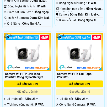
✨ Hình Ảnh Sắc nét :
Ultra 4k 👍🏾 .
✳️ Công Nghệ Sử Dụng :
IP Wifi.
🏆 Công Nghệ Hình Ảnh :
IP Wifi.
💥 Hình ảnh ban đêm :
Hồng Ngoại
🔦 Giám sát Ban Đêm :
Hồng Ngoại
30m Starlight.
🛡 Camera Dòng
Thân Kim loại +
10m Starlight.
💦 Thiết Kế Camera
Dome Kim loại
Nhựa.
️✨ Điểm Nỗi Bật :
Công Nghệ AI.
+ Nhựa.
️✨ Khả Năng :
Công Nghệ AI.
6
4
Camera Wi-Fi TP-Link Tapo
Camera Wi-Fi Tp-Link Tapo
C320WS Công Nghệ Starlight
C325WB
Giá Bán: 5%-35%
Giá Bán: 5%-35%
Giá gốc: Liên hệ
Giá gốc: Liên hệ
️⚡ Độ Phân giải :
Ultra 2k + .
🔅 Độ sắc nét :
Ultra 2k + .
⚛️ Tích hợp công nghệ :
IP Wifi.
⚒ Công Nghệ Camera :
IP Wifi.