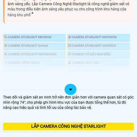
ánh sáng yếu. Lắp Camera Công Nghệ Starlight là công nghệ giám sát có
màu trong điều kiện ánh sáng yêu phục vụ cho công trình kho hàng cửa
hàng khu phố
🔍 CAMERA STARLIGHT KBVISION
🔭 CAMERA STARLIGHT HIKVISION
🔭 CAMERA STARLIGHT DAHUA
💥 CAMERA STARLIGHT VANTECH
📎 CAMERA STARLIGHT HDPARAGON
💡 CAMERA CÓ MÀU BAN ĐÊM
📍 CAMERA HỒNG NGOẠI
🕹 CAMERA XOAY 360
📣 CAMERA CHỐNG TRỘM
🎎 CHỐNG TRỘM CHUYÊN DỤNG
🌜 TÌM HIỂU VỀ CMAERA STARLIGHT
Theo dõi và giám sát an ninh trở nên đơn giản hơn với camera quan sát có góc
nhìn rộng 74°, cho phép ghi hình khu vực của bạn được tổng thể hơn, từ đó
nâng cao hiệu quả và tính tối ưu của công tác bảo vệ.
🔆 Camera công nghệ Starlight là loại camera có khả năng giám sát tốt ở
điều kiện ánh sáng tại khu vực giám sát yếu. Khác với camera hồng ngoại
truyền thống sẽ cho hình ảnh trắng đen thì camera starlight sẽ cho hình
ảnh màu sắc tương tự như ban ngày mà không cần phải có đèn chiếu sáng
LẮP CAMERA CÔNG NGHỆ STARLIGHT
hổ trợ.
Camera starlight
nên dùng cho những công trình làm việc ban đêm
, kho hàng, nhà xưởng.