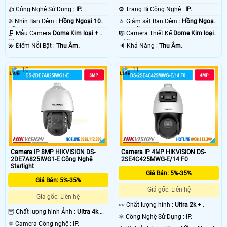
👍 Công Nghệ Sử Dụng :
IP.
⚙ Trang Bị Công Nghệ :
IP.
❈ Nhìn Ban Đêm :
Hồng Ngoại 10m
🔅 Giám sát Ban Đêm :
Hồng Ngoại
Hồng Ngoại SMD.
10m Hồng Ngoại SMD.
🗜️ Mẫu Camera
Dome Kim loại +
🎼️ Camera Thiết Kế
Dome Kim loại
Nhựa.
+ Nhựa.
️💫 Điểm Nỗi Bật :
Thu Âm.
️🔈 Khả Năng :
Thu Âm.
10
11
Camera IP 8MP HIKVISION DS-
Camera IP 4MP HIKVISION DS-
2DE7A825IWG1-E Công Nghệ
2SE4C425MWG-E/14 F0
Starlight
Giá Bán: 5%-35%
Giá Bán: 5%-35%
Giá gốc: Liên hệ
Giá gốc: Liên hệ
️👀 Chất lượng hình :
Ultra 2k + .
🦉 Chất lượng hình Ảnh :
Ultra 4k 👍🏾
⚛️ Công Nghệ Sử Dụng :
IP.
.
⚛️ Camera Công nghệ :
IP.