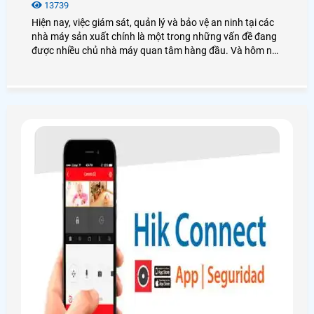
13739
Hiện nay, việc giám sát, quản lý và bảo vệ an ninh tại các
nhà máy sản xuất chính là một trong những vấn đề đang
được nhiều chủ nhà máy quan tâm hàng đầu. Và hôm nay
An Thành Phát xin đưa ra các giải pháp lắp camera nhà
máy sản xuất sẽ giải quyết được những vấn đề an ninh
mà bạn cần. Để đi tìm hiểu sâu hơn mời bạn xem qua bài
viết dưới đây nhé!