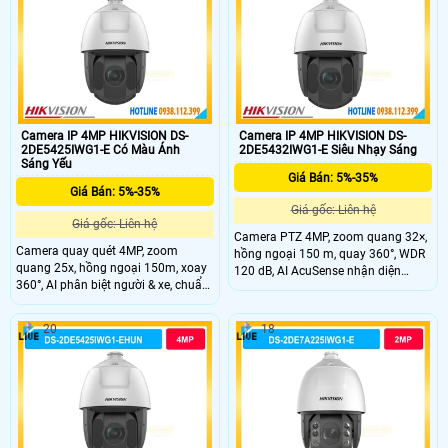
không góc chết.
Camera IP 4MP HIKVISION DS-
Camera IP 4MP HIKVISION DS-
2DE5425IWG1-E Có Màu Ánh
2DE5432IWG1-E Siêu Nhạy Sáng
Sáng Yếu
Giá Bán: 5%-35%
Giá Bán: 5%-35%
Giá gốc: Liên hệ
Giá gốc: Liên hệ
Camera PTZ 4MP, zoom quang 32×,
Camera quay quét 4MP, zoom
hồng ngoại 150 m, quay 360°, WDR
quang 25x, hồng ngoại 150m, xoay
120 dB, AI AcuSense nhận diện
360°, AI phân biệt người & xe, chuẩn
người và xe chính xác.
IP67, phù hợp giám sát ngoài trời
20
18