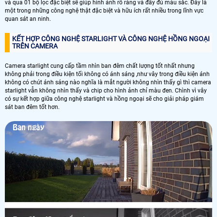
và qua 01 bộ lọc đặc biệt sẽ giúp hình ảnh rõ ràng và đầy đủ màu sắc. Đây là
một trong những công nghệ thật đặc biệt và hữu ích rất nhiều trong lĩnh vực
quan sát an ninh.
KẾT HỢP CÔNG NGHỆ STARLIGHT VÀ CÔNG NGHỆ HỒNG NGOẠI
TRÊN CAMERA
Camera starlight cung cấp tầm nhìn ban đêm chất lượng tốt nhất nhưng
không phải trong điều kiện tối không có ánh sáng ,như vây trong điều kiện ánh
không có chút ánh sáng nào nghĩa là mắt người không nhìn thấy gì thì camera
starlight vẫn không nhìn thấy và chip cho hình ảnh chỉ màu đen. Chình vì vây
có sự kết hợp giữa công nghệ starlight và hồng ngoại sẽ cho giải pháp giám
sát ban đêm tốt hơn.