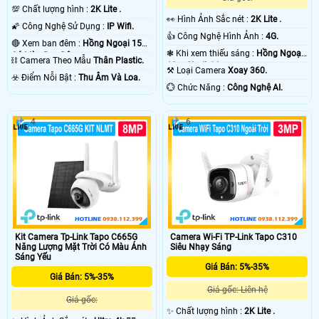
💯 Chất lượng hình :
2K Lite .
️👀 Hình Ảnh Sắc nét :
2K Lite .
🌠 Công Nghệ Sử Dụng :
IP Wifi.
👍 Công Nghệ Hình Ảnh :
4G.
🔴 Xem ban đêm :
Hồng Ngoại 15m
❃ Khi xem thiếu sáng :
Hồng Ngoại
Có Màu Ban Ðêm.
⛓ Camera Theo Mẫu
Thân Plastic.
10m Starlight.
⚒ Loại Camera
Xoay 360.
️☣️ Điểm Nỗi Bật :
Thu Âm Và Loa.
️💮 Chức Năng :
Công Nghệ AI.
4
6
Kit Camera Tp-Link Tapo C665G
Camera Wi-Fi TP-Link Tapo C310
Năng Lượng Mặt Trời Có Màu Ánh
Siêu Nhạy Sáng
Sáng Yếu
Giá Bán: 5%-35%
Giá Bán: 5%-35%
Giá gốc: Liên hệ
Giá gốc:
✨ Chất lượng hình :
2K Lite .