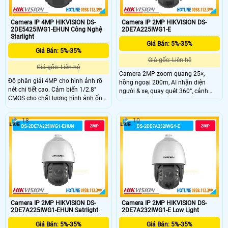
Camera IP 4MP HIKVISION DS-
Camera IP 2MP HIKVISION DS-
2DE5425IWG1-EHUN Công Nghệ
2DE7A225IWG1-E
Starlight
Giá Bán: 5%-35%
Giá Bán: 5%-35%
Giá gốc: Liên hệ
Giá gốc: Liên hệ
Camera 2MP zoom quang 25×,
Độ phân giải 4MP cho hình ảnh rõ
hồng ngoại 200m, AI nhận diện
nét chi tiết cao. Cảm biến 1/2.8"
người & xe, quay quét 360°, cảnh
CMOS cho chất lượng hình ảnh ổn
báo đèn và âm thanh, bền bỉ IP67.
định. Zoom quang 25X giúp quan
sát xa vẫn giữ độ sắc nét. Hồng
18
10
ngoại 150m hỗ trợ quan sát ban
đêm hiệu quả. Hỗ trợ quay quét
360° bao quát toàn khu vực giám
sát.
Camera IP 2MP HIKVISION DS-
Camera IP 2MP HIKVISION DS-
2DE7A225IWG1-EHUN Satrlight
2DE7A232IWG1-E Low Light
Giá Bán: 5%-35%
Giá Bán: 5%-35%