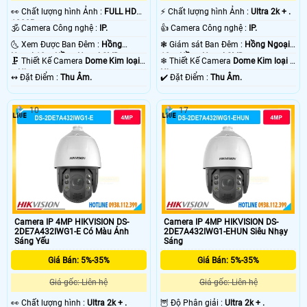
️👀 Chất lượng hình Ảnh :
FULL HD
️⚡ Chất lượng hình Ảnh :
Ultra 2k + .
1080P .
🕉️ Camera Công nghệ :
IP.
👍 Camera Công nghệ :
IP.
🌜 Xem Được Ban Đêm :
Hồng
❃ Giám sát Ban Đêm :
Hồng Ngoại
Ngoại 10m Hồng Ngoại SMD.
10m Hồng Ngoại SMD.
🗜️ Thiết Kế Camera
Dome Kim loại
❄ Thiết Kế Camera
Dome Kim loại +
+ Nhựa.
Nhựa.
️↭ Đặt Điểm :
Thu Âm.
️✔️ Đặt Điểm :
Thu Âm.
10
17
Camera IP 4MP HIKVISION DS-
Camera IP 4MP HIKVISION DS-
2DE7A432IWG1-E Có Màu Ánh
2DE7A432IWG1-EHUN Siêu Nhạy
Sáng Yếu
Sáng
Giá Bán: 5%-35%
Giá Bán: 5%-35%
Giá gốc: Liên hệ
Giá gốc: Liên hệ
️👀 Chất lượng hình :
Ultra 2k + .
🦉 Độ Phân giải :
Ultra 2k + .