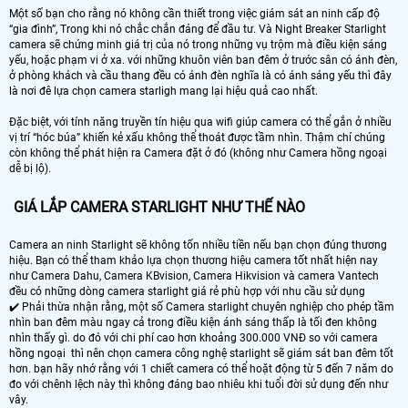
Một số bạn cho rằng nó không cần thiết trong việc giám sát an ninh cấp độ
“gia đình”, Trong khi nó chắc chắn đáng để đầu tư. Và Night Breaker Starlight
camera sẽ chứng minh giá trị của nó trong những vụ trộm mà điều kiện sáng
yếu, hoặc phạm vi ở xa. với những khuôn viên ban đêm ở trước sân có ánh đèn,
ở phòng khách và cầu thang đều có ánh đèn nghĩa là có ánh sáng yếu thì đây
là nơi đê lựa chọn camera starligh mang lại hiệu quả cao nhất.
Đặc biệt, với tính năng truyền tín hiệu qua wifi giúp camera có thể gắn ở nhiều
vị trí “hóc búa” khiến kẻ xấu không thể thoát được tầm nhìn. Thậm chí chúng
còn không thể phát hiện ra Camera đặt ở đó (không như Camera hồng ngoại
dễ bị lộ).
GIÁ LẮP CAMERA STARLIGHT NHƯ THẾ NÀO
Camera an ninh Starlight sẽ không tốn nhiều tiền nếu bạn chọn đúng thương
hiệu. Bạn có thể tham khảo lựa chọn thương hiệu camera tốt nhất hiện nay
như Camera Dahu, Camera KBvision, Camera Hikvision và camera Vantech
đều có những dòng camera starlight giá rẻ phù hợp với nhu cầu sử dụng
✔️ Phải thừa nhận rằng, một số Camera starlight chuyên nghiệp cho phép tầm
nhìn ban đêm màu ngay cả trong điều kiện ánh sáng thấp là tối đen không
nhìn thấy gì. do đó với chi phí cao hơn khoảng 300.000 VNĐ so với camera
hồng ngoại thì nên chọn camera công nghệ starlight sẽ giám sát ban đêm tốt
hơn. bạn hãy nhớ rằng với 1 chiết camera có thể hoặt động từ 5 đến 7 năm do
đo với chênh lệch này thì không đáng bao nhiêu khi tuổi đời sử dụng đến như
vây.