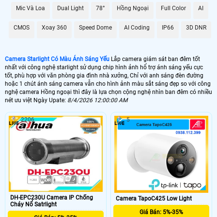
Mic Và Loa
Dual Light
78°
Hồng Ngoại
Full Color
AI
🌛 Camera Starlight kbvision
CMOS
Xoay 360
Speed Dome
AI Coding
IP66
3D DNR
1.500.000 VNĐ
kx-s2001c4
🌙 Lắp Camera Starlight Dahua
Camera Starlight Có Màu Ánh Sáng Yếu
Lắp camera giám sát ban đêm tốt
2.10.000 VNĐ
HFW2230SP-S-S2
nhất với công nghệ starlight sử dụng chip hình ảnh hổ trợ ánh sáng yếu cực
tốt, phù hợp với văn phòng gia đình nhà xưởng, Chỉ với anh sáng đèn đường
💥 Lắp Camera Starlight Hikvision
hoặc 1 chút ánh sáng camera vẫn cho hình ảnh màu sắt sáng đẹp so với công
nghệ camera Hồng ngoại thì đây là lựa chọn cộng nghệ nhìn ban đêm có nhiều
nét ưu việt Ngày Upate:
8/4/2026 12:00:00 AM
1.400,000 VNĐ
DS-2CE71D8T-PIRL
💙 Lắp Camera Wifi Starlight
2206
5
1.700.000 VNĐ
Ebitcam EBO2
🥈 Lắp Camera Starlight Trọn Bộ
1.700.000 VNĐ
Camera Dahua
🗺
DH-EPC230U Camera IP Chống
Camera TapoC425 Low Light
Cháy Nổ Satrlight
Giá Bán: 5%-35%