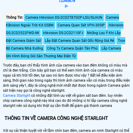
1
2
3
4
5
6
7
8
⫸
Thông Tin:
Camera Hikvision DS-2CD2T87G2P-LSU/SLHUN
Camera
KBvision Ngoài Trời KX-S5BW
Camera Quan Sát VPH-305IP
Hikvision
DS-2CD2522FWD-IW
Hikvision DS-2CD2110F-I
Những Lưu Ý Khi Lắp
Đặt Camera Giám Sát
Lắp Đặt Camera Quan Sát Gốc Rộng Giá Rẻ
Trọn
Bộ Camera Nhà Xưởng
Công Ty Camera Quận Tân Phú
Lắp Camera
Ghi Hình Đóng Gói Sàn Thương Mại Điện Tử
Trước đây, bạn chỉ thấy hình ảnh của camera vào ban đêm không có màu mà
chỉ là đen trắng. Còn bây giờ bạn có thể xem hình ảnh của camera có màu
ngay cả khi trời tối đen, tại sao nó làm được như vậy ? Bất kể điều kiện ánh
sáng, thời gian nào trong ngày thì hình ảnh camera vẫn có màu trong điều kiện
ánh sáng yêy1, đây là công nghệ mới nhất đạt được trong ngành Camera giám
sát hiện nay gọi là công nghệ starlight.
Camera Starlight
có những đặt tính ưu việt về giám sát ban đêm. tuy nhiên
chip camera công nghệ này khá cao do đó những vị trí lắp camera công nghệ
staright nên sử dụng khi thật sự cần thiết để giám giá thành camera
THÔNG TIN VỀ CAMERA CÔNG NGHỆ STARLGHT
Với sự cải thiện tuyệt vời về tầm nhìn ban đêm, camera an ninh Starlight có thể