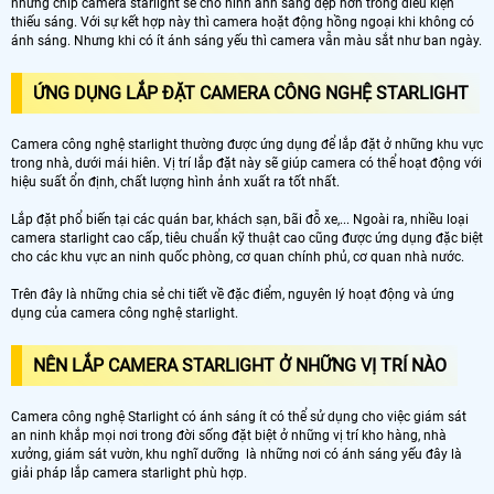
nhưng chip camera starlight sẽ cho hình ảnh sáng đẹp hơn trong điều kiện
thiếu sáng. Với sự kết hợp này thì camera hoặt động hồng ngoại khi không có
ánh sáng. Nhưng khi có ít ánh sáng yếu thì camera vẫn màu sắt như ban ngày.
ỨNG DỤNG LẮP ĐẶT CAMERA CÔNG NGHỆ STARLIGHT
Camera công nghệ starlight thường được ứng dụng để lắp đặt ở những khu vực
trong nhà, dưới mái hiên. Vị trí lắp đặt này sẽ giúp camera có thể hoạt động với
hiệu suất ổn định, chất lượng hình ảnh xuất ra tốt nhất.
Lắp đặt phổ biến tại các quán bar, khách sạn, bãi đỗ xe,... Ngoài ra, nhiều loại
camera starlight cao cấp, tiêu chuẩn kỹ thuật cao cũng được ứng dụng đặc biệt
cho các khu vực an ninh quốc phòng, cơ quan chính phủ, cơ quan nhà nước.
Trên đây là những chia sẻ chi tiết về đặc điểm, nguyên lý hoạt động và ứng
dụng của camera công nghệ starlight.
NÊN LẮP CAMERA STARLIGHT Ở NHỮNG VỊ TRÍ NÀO
Camera công nghệ Starlight có ánh sáng ít có thể sử dụng cho việc giám sát
an ninh khắp mọi nơi trong đời sống đặt biệt ở những vị trí kho hàng, nhà
xưởng, giám sát vườn, khu nghĩ dưỡng là những nơi có ánh sáng yếu đây là
giải pháp lắp camera starlight phù hợp.