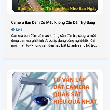
Camera Ban Đêm Có Màu Không Cần Đèn Trợ Sáng
8241
Camera ban đêm có màu không cần đèn trợ sáng là một
dòng camera ghi hình được áp dụng công nghệ hiện đại
mới nhất, tuy không cần đèn hay bất kỳ ánh sáng hỗ trợ
nào nhưng camera vẫn đem lại hình ảnh có màu sắc sáng
đẹp, chân thực. Điều đó có thật sự đúng không? An Thành
Phát mời các anh chị em, cô chú bác cùng nhau làm rõ về
công nghệ camera có màu ban đêm không cần đèn này
nhé!