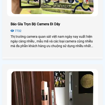
Báo Gía Trọn Bộ Camera Đi Dây
7732
Thị trường camera quan sát việt nam ngày nay xuất hiện
ngày càng nhiều , mẫu mã và các loại camera củng nhiều
mà đa phần khách hàng ưu chuộng sử dụng nhiều nhất
hiện nay vì các dòng camera quan sát đi dây có tính ổn
định cao , dễ sữa chữa khi bị lỗi trong quá trình sử dụng
Hệ thống Lắp đặt camera quan sát đi dây là một hệ thống
bao gồm các thiết bị điện tử được kết nối với nhau để ghi
hình những hoạt động tại những nơi mà cần quan sát,
theo dõi và đưa hình ảnh tới cho người sử dụng quan sát
trực tiếp bằng tivi, máy tính, Ipad, điện thoại.