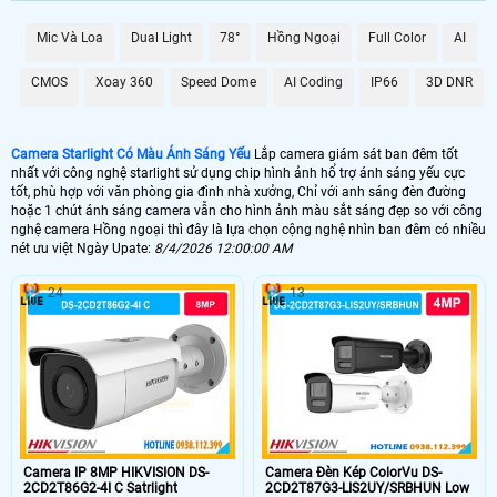
Mic Và Loa
Dual Light
78°
Hồng Ngoại
Full Color
AI
🌛 Camera Starlight kbvision
1.500.000 VNĐ
kx-s2001c4
CMOS
Xoay 360
Speed Dome
AI Coding
IP66
3D DNR
🌙 Lắp Camera Starlight Dahua
2.10.000 VNĐ
HFW2230SP-S-S2
Camera Starlight Có Màu Ánh Sáng Yếu
Lắp camera giám sát ban đêm tốt
nhất với công nghệ starlight sử dụng chip hình ảnh hổ trợ ánh sáng yếu cực
💥 Lắp Camera Starlight Hikvision
tốt, phù hợp với văn phòng gia đình nhà xưởng, Chỉ với anh sáng đèn đường
hoặc 1 chút ánh sáng camera vẫn cho hình ảnh màu sắt sáng đẹp so với công
nghệ camera Hồng ngoại thì đây là lựa chọn cộng nghệ nhìn ban đêm có nhiều
1.400,000 VNĐ
DS-2CE71D8T-PIRL
nét ưu việt Ngày Upate:
8/4/2026 12:00:00 AM
💙 Lắp Camera Wifi Starlight
24
13
1.700.000 VNĐ
Ebitcam EBO2
🥈 Lắp Camera Starlight Trọn Bộ
1.700.000 VNĐ
Camera Dahua
🗺
Camera IP 8MP HIKVISION DS-
Camera Đèn Kép ColorVu DS-
2CD2T86G2-4I C Satrlight
2CD2T87G3-LIS2UY/SRBHUN Low