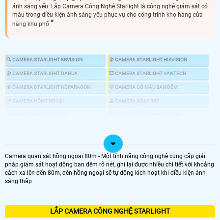
ánh sáng yếu. Lắp Camera Công Nghệ Starlight là công nghệ giám sát có
màu trong điều kiện ánh sáng yêu phục vụ cho công trình kho hàng cửa
hàng khu phố
🔍 CAMERA STARLIGHT KBVISION
🔭 CAMERA STARLIGHT HIKVISION
🔭 CAMERA STARLIGHT DAHUA
💥 CAMERA STARLIGHT VANTECH
📎 CAMERA STARLIGHT HDPARAGON
💡 CAMERA CÓ MÀU BAN ĐÊM
📍 CAMERA HỒNG NGOẠI
🕹 CAMERA XOAY 360
📣 CAMERA CHỐNG TRỘM
🎎 CHỐNG TRỘM CHUYÊN DỤNG
🌜 TÌM HIỂU VỀ CMAERA STARLIGHT
Camera quan sát hồng ngoại 80m - Một tính năng công nghệ cung cấp giải
pháp giám sát hoạt động ban đêm rõ nét, ghi lại được nhiều chi tiết với khoảng
cách xa lên đến 80m, đèn hồng ngoại sẽ tự động kích hoạt khi điều kiện ánh
🔆 Camera công nghệ Starlight là loại camera có khả năng giám sát tốt ở
sáng thấp
điều kiện ánh sáng tại khu vực giám sát yếu. Khác với camera hồng ngoại
truyền thống sẽ cho hình ảnh trắng đen thì camera starlight sẽ cho hình
ảnh màu sắc tương tự như ban ngày mà không cần phải có đèn chiếu sáng
hổ trợ.
Camera starlight
nên dùng cho những công trình làm việc ban đêm
LẮP CAMERA CÔNG NGHỆ STARLIGHT
, kho hàng, nhà xưởng.