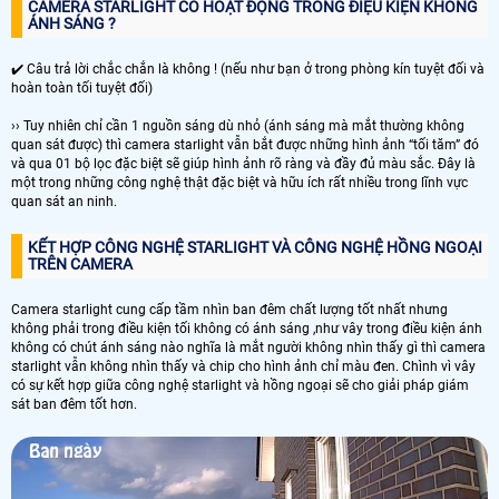
CAMERA STARLIGHT CÓ HOẶT ĐỌNG TRONG ĐIỆU KIỆN KHÔNG
ÁNH SÁNG ?
✔️ Câu trả lời chắc chắn là không ! (nếu như bạn ở trong phòng kín tuyệt đối và
hoàn toàn tối tuyệt đối)
›› Tuy nhiên chỉ cần 1 nguồn sáng dù nhỏ (ánh sáng mà mắt thường không
quan sát được) thì camera starlight vẫn bắt được những hình ảnh “tối tăm” đó
và qua 01 bộ lọc đặc biệt sẽ giúp hình ảnh rõ ràng và đầy đủ màu sắc. Đây là
một trong những công nghệ thật đặc biệt và hữu ích rất nhiều trong lĩnh vực
quan sát an ninh.
KẾT HỢP CÔNG NGHỆ STARLIGHT VÀ CÔNG NGHỆ HỒNG NGOẠI
TRÊN CAMERA
Camera starlight cung cấp tầm nhìn ban đêm chất lượng tốt nhất nhưng
không phải trong điều kiện tối không có ánh sáng ,như vây trong điều kiện ánh
không có chút ánh sáng nào nghĩa là mắt người không nhìn thấy gì thì camera
starlight vẫn không nhìn thấy và chip cho hình ảnh chỉ màu đen. Chình vì vây
có sự kết hợp giữa công nghệ starlight và hồng ngoại sẽ cho giải pháp giám
sát ban đêm tốt hơn.