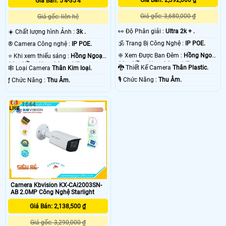
Giá Bán: 5%-35%
Giá gốc: 3,680,000 ₫
Giá gốc: liên hệ
️👀 Độ Phân giải :
Ultra 2k + .
☀️ Chất lượng hình Ảnh :
3k .
🕉️ Trang Bị Công Nghệ :
IP POE.
®️ Camera Công nghệ :
IP POE.
❈ Xem Được Ban Đêm :
Hồng Ngoại
⭐ Khi xem thiếu sáng :
Hồng Ngoại
80m Hồng Ngoại Smart IR.
80m Hồng Ngoại Smart IR.
🐉️ Thiết Kế Camera
Thân Plastic.
🕸️ Loại Camera
Thân Kim loại.
️🎙 Chức Năng :
Thu Âm.
️ƒ Chức Năng :
Thu Âm.
1644
Camera Kbvision KX-CAi2003SN-
AB 2.0MP Công Nghệ Starlight
Giá Bán: 2,138,500 ₫
Giá gốc: 3,290,000 ₫