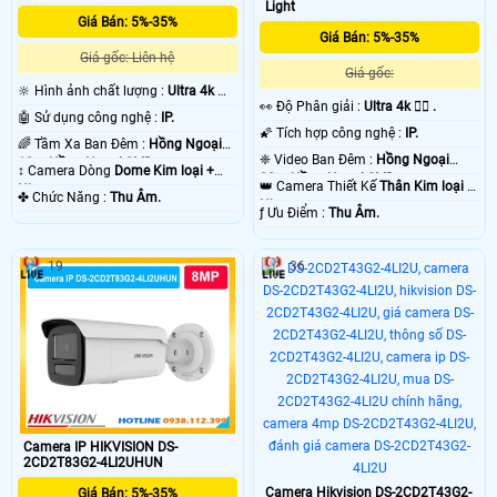
Light
Camera starlight mang lại hiệu quả giám sát ban đêm tốt nhất, có thể nói đây
Giá Bán: 5%-35%
là giải pháp lắp camera phù hợp cho gia đình văn phòng, với tiêu chí giám sát
Giá Bán: 5%-35%
ban đêm hiệu quả hình ảnh rõ nét. Ngoài ra camera starlight vẫn có thể giám
Giá gốc: Liên hệ
sát hồng ngoại trong điều kiện không có ánh sáng cho giải pháp giám sát
Giá gốc:
hoàn hảo hơn. 😱
🔆 Hình ảnh chất lượng :
Ultra 4k 👍🏾
️👀 Độ Phân giải :
Ultra 4k 👍🏾 .
.
🤖️ Sử dụng công nghệ :
IP.
🌠 Tích hợp công nghệ :
IP.
🌈 Tầm Xa Ban Đêm :
Hồng Ngoại
❈ Video Ban Đêm :
Hồng Ngoại
10m Hồng Ngoại SMD.
↕️ Camera Dòng
Dome Kim loại +
80m Hồng Ngoại SMD.
👑 Camera Thiết Kế
Thân Kim loại +
Nhựa.
️✤ Chức Năng :
Thu Âm.
Nhựa.
️ƒ Ưu Điểm :
Thu Âm.
19
36
'
Camera IP HIKVISION DS-
2CD2T83G2-4LI2UHUN
Camera Hikvision DS-2CD2T43G2-
Giá Bán: 5%-35%