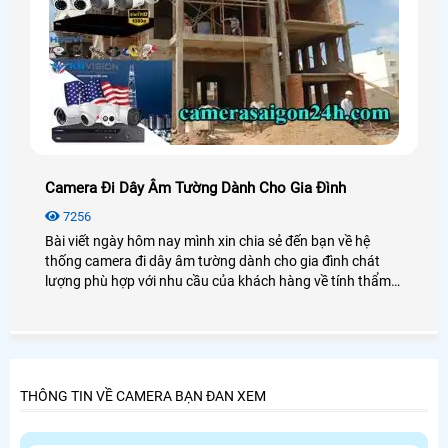
Camera Đi Dây Âm Tường Dành Cho Gia Đình
7256
Bài viết ngày hôm nay mình xin chia sẻ đến bạn về hệ
thống camera đi dây âm tường dành cho gia đình chát
lượng phù hợp với nhu cầu của khách hàng về tính thẩm
mỹ, gọn đẹp,thẩm mỹ, vậy làm sao để biết được hệ thống
đi dây âm tường cần có những thiết bị nào, thì hôm nay
mình sẽ chia sẻ với bạn về hệ thống camera quan sát âm
tường, để bạn có thể tự tin hơn trong việc chọn lựa hệ
thống camera đi dây âm tường trước khi lắp đặt camera
THÔNG TIN VỀ CAMERA BẠN ĐAN XEM
quan sát giám sát cho gia đình, của hàng, văn phòng của
bạn.