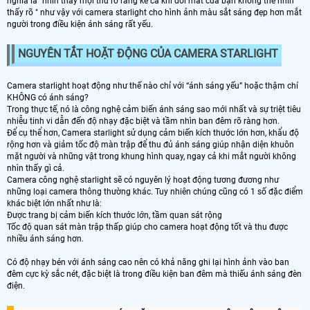
nghĩa là "nhìn thấy mọi thứ rõ ràng kể cả khi đôi mắt của bạn không thể nhìn
thấy rõ " như vậy với camera starlight cho hình ảnh màu sắt sáng đẹp hơn mắt
người trong điều kiện ánh sáng rất yếu.
NGUYÊN TẮT HOẶT ĐỘNG CỦA CAMERA STARLIGHT
Camera starlight hoạt động như thế nào chỉ với “ánh sáng yếu” hoặc thậm chí
KHÔNG có ánh sáng?
Trong thực tế, nó là công nghệ cảm biến ánh sáng sao mới nhất và sự triệt tiêu
nhiễu tinh vi dẫn đến độ nhạy đặc biệt và tầm nhìn ban đêm rõ ràng hơn.
Để cụ thể hơn, Camera starlight sử dụng cảm biến kích thước lớn hơn, khẩu độ
rộng hơn và giảm tốc độ màn trập để thu đủ ánh sáng giúp nhận diện khuôn
mặt người và những vật trong khung hình quay, ngay cả khi mắt người không
nhìn thấy gì cả.
Camera công nghệ starlight sẽ có nguyên lý hoạt động tương đương như
những loại camera thông thường khác. Tuy nhiên chúng cũng có 1 số đặc điểm
khác biệt lớn nhất như là:
Được trang bị cảm biến kích thước lớn, tầm quan sát rộng
Tốc độ quan sát màn trập thấp giúp cho camera hoạt động tốt và thu được
nhiều ánh sáng hơn.
Có độ nhạy bén với ánh sáng cao nên có khả năng ghi lại hình ảnh vào ban
đêm cực kỳ sắc nét, đặc biệt là trong điều kiện ban đêm mà thiếu ánh sáng đèn
điện.