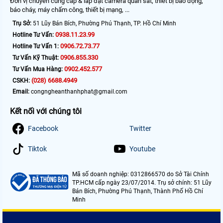
Đơn vị chuyên cung cấp & lắp đặt camera quan sát, thiết bị báo động,
báo cháy, máy chấm công, thiết bị mạng, ...
Trụ Sở:
51 Lũy Bán Bích, Phường Phú Thạnh, TP. Hồ Chí Minh
0938.11.23.99
Hotline Tư Vấn:
0906.72.73.77
Hotline Tư Vấn 1:
0906.855.330
Tư Vấn Kỹ Thuật:
0902.452.577
Tư Vấn Mua Hàng:
(028) 6688.4949
CSKH:
Email:
congngheanthanhphat@gmail.com
Kết nối với chúng tôi
Facebook
Twitter
Tiktok
Youtube
Mã số doanh nghiệp: 0312866570 do Sở Tài Chính
TP.HCM cấp ngày 23/07/2014. Trụ sở chính: 51 Lũy
Bán Bích, Phường Phú Thạnh, Thành Phố Hồ Chí
Minh