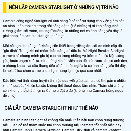
NÊN LẮP CAMERA STARLIGHT Ở NHỮNG VỊ TRÍ NÀO
Camera công nghệ Starlight có ánh sáng ít có thể sử dụng cho việc giám sát
an ninh khắp mọi nơi trong đời sống đặt biệt ở những vị trí kho hàng, nhà
xưởng, giám sát vườn, khu nghĩ dưỡng là những nơi có ánh sáng yếu đây là
giải pháp lắp camera starlight phù hợp.
Một số bạn cho rằng nó không cần thiết trong việc giám sát an ninh cấp độ
“gia đình”, Trong khi nó chắc chắn đáng để đầu tư. Và Night Breaker Starlight
camera sẽ chứng minh giá trị của nó trong những vụ trộm mà điều kiện sáng
yếu, hoặc phạm vi ở xa. với những khuôn viên ban đêm ở trước sân có ánh đèn,
ở phòng khách và cầu thang đều có ánh đèn nghĩa là có ánh sáng yếu thì đây
là nơi đê lựa chọn camera starligh mang lại hiệu quả cao nhất.
Đặc biệt, với tính năng truyền tín hiệu qua wifi giúp camera có thể gắn ở nhiều
vị trí “hóc búa” khiến kẻ xấu không thể thoát được tầm nhìn. Thậm chí chúng
còn không thể phát hiện ra Camera đặt ở đó (không như Camera hồng ngoại
dễ bị lộ).
GIÁ LẮP CAMERA STARLIGHT NHƯ THẾ NÀO
Camera an ninh Starlight sẽ không tốn nhiều tiền nếu bạn chọn đúng thương
hiệu. Bạn có thể tham khảo lựa chọn thương hiệu camera tốt nhất hiện nay
như Camera Dahu, Camera KBvision, Camera Hikvision và camera Vantech