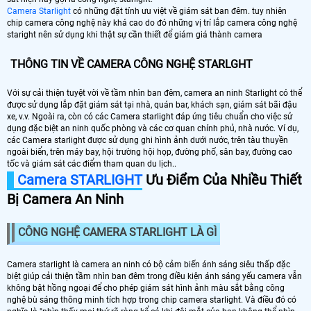
Camera Starlight
có những đặt tính ưu việt về giám sát ban đêm. tuy nhiên
chip camera công nghệ này khá cao do đó những vị trí lắp camera công nghệ
staright nên sử dụng khi thật sự cần thiết để giám giá thành camera
THÔNG TIN VỀ CAMERA CÔNG NGHỆ STARLGHT
Với sự cải thiện tuyệt vời về tầm nhìn ban đêm, camera an ninh Starlight có thể
được sử dụng lắp đặt giám sát tại nhà, quán bar, khách sạn, giám sát bãi đậu
xe, v.v. Ngoài ra, còn có các Camera starlight đáp ứng tiêu chuẩn cho việc sử
dụng đặc biệt an ninh quốc phòng và các cơ quan chính phủ, nhà nước. Ví dụ,
các Camera starlight được sử dụng ghi hình ảnh dưới nước, trên tàu thuyền
ngoài biển, trên máy bay, hội trường hội họp, đường phố, sân bay, đường cao
tốc và giám sát các điểm tham quan du lịch..
Camera STARLIGHT
Ưu Điểm Của Nhiều Thiết
Bị Camera An Ninh
CÔNG NGHỆ CAMERA STARLIGHT LÀ GÌ
Camera starlight là camera an ninh có bộ cảm biến ánh sáng siêu thấp đặc
biệt giúp cải thiện tầm nhìn ban đêm trong điều kiện ánh sáng yếu camera vẫn
không bật hồng ngoại để cho phép giám sát hình ảnh màu sắt bằng công
nghệ bù sáng thông minh tích hợp trong chip camera starlight. Và điều đó có