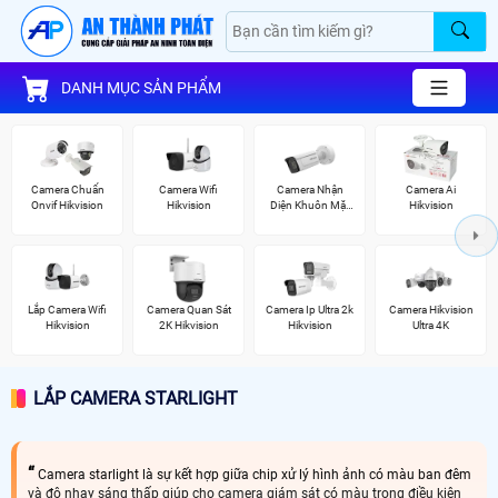
DANH MỤC SẢN PHẨM
Camera Chuẩn
Camera Wifi
Camera Nhận
Camera Ai
Onvif Hikvision
Hikvision
Diện Khuôn Mặt
Hikvision
Hikvision
Lắp Camera Wifi
Camera Quan Sát
Camera Ip Ultra 2k
Camera Hikvision
Hikvision
2K Hikvision
Hikvision
Ultra 4K
LẮP CAMERA STARLIGHT
Camera starlight là sự kết hợp giữa chip xử lý hình ảnh có màu ban đêm
và độ nhạy sáng thấp giúp cho camera giám sát có màu trong điều kiện