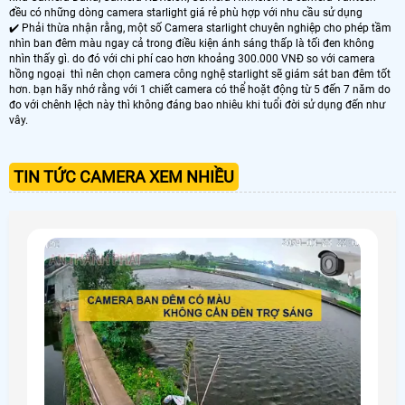
đều có những dòng camera starlight giá rẻ phù hợp với nhu cầu sử dụng
✔️ Phải thừa nhận rằng, một số Camera starlight chuyên nghiệp cho phép tầm
nhìn ban đêm màu ngay cả trong điều kiện ánh sáng thấp là tối đen không
nhìn thấy gì. do đó với chi phí cao hơn khoảng 300.000 VNĐ so với camera
hồng ngoại thì nên chọn camera công nghệ starlight sẽ giám sát ban đêm tốt
hơn. bạn hãy nhớ rằng với 1 chiết camera có thể hoặt động từ 5 đến 7 năm do
đo với chênh lệch này thì không đáng bao nhiêu khi tuổi đời sử dụng đến như
vây.
TIN TỨC CAMERA XEM NHIỀU