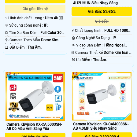
4LI2UHUN Siêu Nhạy Sáng
Giá gốc: liên hệ
Giá Bán: 5%-35%
️⚡ Hình ảnh chất lượng :
Ultra 4k 👍🏾 .
Giá gốc:
⚛️ Sử dụng công nghệ :
IP.
️⚡ Chất lượng hình :
FULL HD 1080P
❂ Tầm Xa Ban Đêm :
Full Color 30m
.
Hồng Ngoại SMD.
🤖️ Công Nghệ Sử Dụng :
IP.
💦 Camera Theo Mẫu
Dome Kim
loại + Nhựa.
🔦 Video Ban Đêm :
Hồng Ngoại
️🔮 Đặt Điểm :
Thu Âm.
10m Hồng Ngoại SMD.
⛓ Camera Thiết Kế
Dome Kim loại +
Nhựa.
️⌘ Ưu Điểm :
Thu Âm.
454
2170
Camera Kbvision KX-CAi4003SN-
Camera KBvision KX-CAi5003SN-
AB 4.0MP Siêu Nhạy Sáng
AB Có Màu Ánh Sáng Yếu
Giá Bán: 2,392,000 ₫