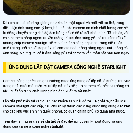
Để xem chi tiết rõ ràng, giống như khuôn mặt người và một vật cụ thể, trong
điều kiện ánh sáng cực kỳ kém, hầu hết các camera an ninh chất lượng cao sẽ
tự động chuyển sang chế độ đen trắng để có độ rõ nét nhất định. Tất nhiên, với
chịp camera hồng ngoại truyền thống thì khi ánh sáng yếu sẽ thu hình rất xấu .
nhưng chip camera starlight sẽ cho hình ảnh sáng đẹp hơn trong điều kiện
thiếu sáng. Với sự kết hợp này thì camera hoặt động hồng ngoại khi không có
ánh sáng. Nhưng khi có ít ánh sáng yếu thì camera vẫn màu sắt như ban ngày.
ỨNG DỤNG LẮP ĐẶT CAMERA CÔNG NGHỆ STARLIGHT
Camera công nghệ starlight thường được ứng dụng để lắp đặt ở những khu vực
trong nhà, dưới mái hiên. Vị trí lắp đặt này sẽ giúp camera có thể hoạt động với
hiệu suất ổn định, chất lượng hình ảnh xuất ra tốt nhất.
Lắp đặt phổ biến tại các quán bar, khách sạn, bãi đỗ xe,... Ngoài ra, nhiều loại
camera starlight cao cấp, tiêu chuẩn kỹ thuật cao cũng được ứng dụng đặc biệt
cho các khu vực an ninh quốc phòng, cơ quan chính phủ, cơ quan nhà nước.
Trên đây là những chia sẻ chi tiết về đặc điểm, nguyên lý hoạt động và ứng
dụng của camera công nghệ starlight.