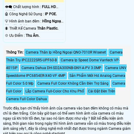
👁️‍🗨 Chất lượng hình :
FULL HD
1080P .
🤖️ Công Nghệ Sử Dụng :
IP POE.
💡 Hình ảnh ban đêm :
Hồng Ngoại
80m Starlight.
🐜 Thiết Kế Camera
Thân Plastic.
️💠 Ưu Điểm :
Thu Âm.
Thông Tin:
Camera Thân Ip Hồng Ngoại QNO-7010R Wisenet
Camera
Thân Trụ IPC2222SR5-UPF60-B
Camera Ip Speed Dome Vantech VP-
4015IP
Camera Dahua DH-SD2A300NB-GNY-A-PV 3.0MP
Camera UNV
Speeddome IPC6854ER-X40-VF 4MP
Sản Phẩm Mới Hd Analog Camera
Full Color 5.0 Mp
Camera Full Color Không Cần Đèn Trợ Sáng
Camera
Full Color
Lắp Camera Full-Color Cho Khu Phố
Cài Đặt Đèn Trên
Camera Full Color Dahua
Trước đây, bạn chỉ thấy hình ảnh của camera vào ban đêm không có màu mà
chỉ là đen trắng. Còn bây giờ bạn có thể xem hình ảnh của camera có màu
ngay cả khi trời tối đen, tại sao nó làm được như vậy ? Bất kể điều kiện ánh
sáng, thời gian nào trong ngày thì hình ảnh camera vẫn có màu trong điều kiện
ánh sáng yêy1, đây là công nghệ mới nhất đạt được trong ngành Camera giám
sát hiện nay gọi là công nghệ starlight.