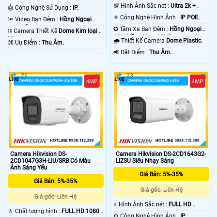
.
💯 Hình Ảnh Sắc nét :
Ultra 2k + .
🤖️ Công Nghệ Sử Dụng :
IP.
⚛️ Công Nghệ Hình Ảnh :
IP POE.
🔦 Video Ban Đêm :
Hồng Ngoại
10m Hồng Ngoại SMD.
✪ Tầm Xa Ban Đêm :
Hồng Ngoại
⛓ Camera Thiết Kế
Dome Kim loại +
40m Hồng Ngoại SMD.
Nhựa.
🌧️ Thiết Kế Camera
Dome Plastic.
️⌘ Ưu Điểm :
Thu Âm.
️📢 Đặt Điểm :
Thu Âm.
26
23
Camera Hikvision DS-
Camera Hikvision DS-2CD1643G2-
2CD1047G3H-LIU/SRB Có Màu
LIZSU Siêu Nhạy Sáng
Ánh Sáng Yếu
Giá Bán: 5%-35%
Giá Bán: 5%-35%
Giá gốc: Liên Hệ
Giá gốc: Liên Hệ
️⚡ Hình Ảnh Sắc nét :
FULL HD
🔆 Chất lượng hình :
FULL HD 1080P
1080P .
⚙ Công Nghệ Hình Ảnh :
IP.