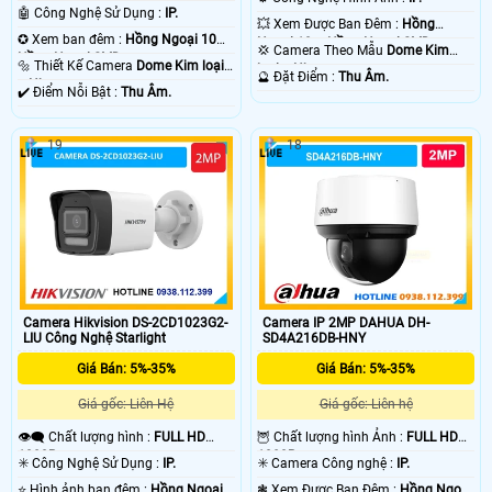
.
🤖️ Công Nghệ Sử Dụng :
IP.
💥 Xem Được Ban Đêm :
Hồng
✪ Xem ban đêm :
Hồng Ngoại 10m
Ngoại 10m Hồng Ngoại SMD.
💢 Camera Theo Mẫu
Dome Kim
Hồng Ngoại SMD.
🔩 Thiết Kế Camera
Dome Kim loại
loại + Nhựa.
️🔮 Đặt Điểm :
Thu Âm.
+ Nhựa.
️✔️ Điểm Nỗi Bật :
Thu Âm.
19
18
Camera Hikvision DS-2CD1023G2-
Camera IP 2MP DAHUA DH-
LIU Công Nghệ Starlight
SD4A216DB-HNY
Giá Bán: 5%-35%
Giá Bán: 5%-35%
Giá gốc: Liên Hệ
Giá gốc: Liên hệ
👁️‍🗨 Chất lượng hình :
FULL HD
🦉 Chất lượng hình Ảnh :
FULL HD
1080P .
1080P .
✳️ Công Nghệ Sử Dụng :
IP.
✳️ Camera Công nghệ :
IP.
⭐ Hình ảnh ban đêm :
Hồng Ngoại
❃ Xem Được Ban Đêm :
Hồng Ngoại