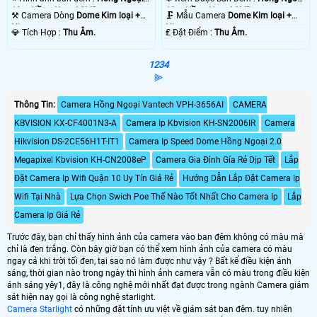
10m Hồng Ngoại SMD.
10m Hồng Ngoại SMD.
⚒ Camera Dòng
Dome Kim loại +
🗜️ Mẫu Camera
Dome Kim loại +
Nhựa.
Nhựa.
️💎 Tích Hợp :
Thu Âm.
️₤ Đặt Điểm :
Thu Âm.
1
2
3
4
⫸
Thông Tin:
Camera Hồng Ngoại Vantech VPH-3656AI
CAMERA
KBVISION KX-CF4001N3-A
Camera Ip Kbvision KH-SN2006IR
Camera
Hikvision DS-2CE56H1T-IT1
Camera Ip Speed Dome Hồng Ngoại 2.0
Megapixel Kbvision KH-CN2008eP
Camera Gia Đình Gía Rẻ Dịp Tết
Lắp
Đặt Camera Ip Wifi Quận 10 Uy Tín Giá Rẻ
Hướng Dẫn Lắp Đặt Camera Ip
Wifi Tại Nhà
Lựa Chọn Swich Poe Thế Nào Tốt Nhất Cho Camera Ip
Lắp
Camera Ip Giá Rẻ
Trước đây, bạn chỉ thấy hình ảnh của camera vào ban đêm không có màu mà
chỉ là đen trắng. Còn bây giờ bạn có thể xem hình ảnh của camera có màu
ngay cả khi trời tối đen, tại sao nó làm được như vậy ? Bất kể điều kiện ánh
sáng, thời gian nào trong ngày thì hình ảnh camera vẫn có màu trong điều kiện
ánh sáng yêy1, đây là công nghệ mới nhất đạt được trong ngành Camera giám
sát hiện nay gọi là công nghệ starlight.
Camera Starlight
có những đặt tính ưu việt về giám sát ban đêm. tuy nhiên