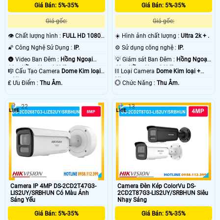
Giá Bán: 5%-35%
Giá Bán: 5%-35%
Giá gốc:
Giá gốc:
👁 Chất lượng hình :
FULL HD 1080P
☀️ Hình ảnh chất lượng :
Ultra 2k + .
.
🌠 Công Nghệ Sử Dụng :
IP.
⚙ Sử dụng công nghệ :
IP.
🌚 Video Ban Đêm :
Hồng Ngoại
💡 Giám sát Ban Đêm :
Hồng Ngoại
10m Hồng Ngoại SMD.
60m Hồng Ngoại SMD.
🎼️ Cấu Tạo Camera
Dome Kim loại
⛓ Loại Camera
Dome Kim loại +
+ Nhựa.
Nhựa.
️₤ Ưu Điểm :
Thu Âm.
️💮 Chức Năng :
Thu Âm.
22
13
Camera IP 4MP DS-2CD2T47G3-
Camera Đèn Kép ColorVu DS-
LIS2UY/SRBHUN Có Màu Ánh
2CD2T87G3-LIS2UY/SRBHUN Siêu
Sáng Yếu
Nhạy Sáng
Giá Bán: 5%-35%
Giá Bán: 5%-35%