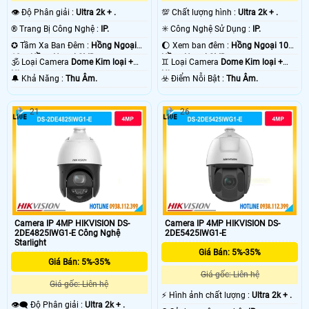
👁 Độ Phân giải :
Ultra 2k + .
💯 Chất lượng hình :
Ultra 2k + .
®️ Trang Bị Công Nghệ :
IP.
✳️ Công Nghệ Sử Dụng :
IP.
✪ Tầm Xa Ban Đêm :
Hồng Ngoại
🌔 Xem ban đêm :
Hồng Ngoại 10m
10m Hồng Ngoại SMD.
Hồng Ngoại SMD.
🕉️ Loại Camera
Dome Kim loại +
♊ Loại Camera
Dome Kim loại +
Nhựa.
Nhựa.
️🔔 Khả Năng :
Thu Âm.
️☣️ Điểm Nỗi Bật :
Thu Âm.
21
26
Camera IP 4MP HIKVISION DS-
Camera IP 4MP HIKVISION DS-
2DE4825IWG1-E Công Nghệ
2DE5425IWG1-E
Starlight
Giá Bán: 5%-35%
Giá Bán: 5%-35%
Giá gốc: Liên hệ
Giá gốc: Liên hệ
️⚡ Hình ảnh chất lượng :
Ultra 2k + .
👁️‍🗨 Độ Phân giải :
Ultra 2k + .