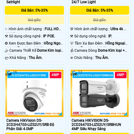
Satrlight
24/7 Low Light
Giá Bán: 5%-35%
Giá Bán: 5%-35%
Giá gốc:
Giá gốc:
✨ Hình ảnh chất lượng :
FULL HD
💯 Hình ảnh chất lượng :
Ultra 4k 👍🏾
1080P .
.
⚒ Sử dụng công nghệ :
IP POE.
⚒ Sử dụng công nghệ :
IP.
❂ Xem Được Ban Đêm :
Hồng Ngoại
💡 Tầm Xa Ban Đêm :
Hồng Ngoại
100m Hồng Ngoại SMD.
30m Hồng Ngoại SMD.
🤹 Camera Thiết Kế
Dome Kim loại
🕉️ Camera Dòng
Dome Kim loại +
+ Nhựa.
Nhựa.
️ლ Khả Năng :
Thu Âm.
️☣️ Chức Năng :
Thu Âm.
16
12
Camera HikVision DS-
Camera HIKVISION DS-
2CD2H47G3-LIZS2UY/SRB Độ
2CD2647G3-LIZS2UY/SRBHUN
Phân Giải 4.0MP
4MP Siêu Nhạy Sáng