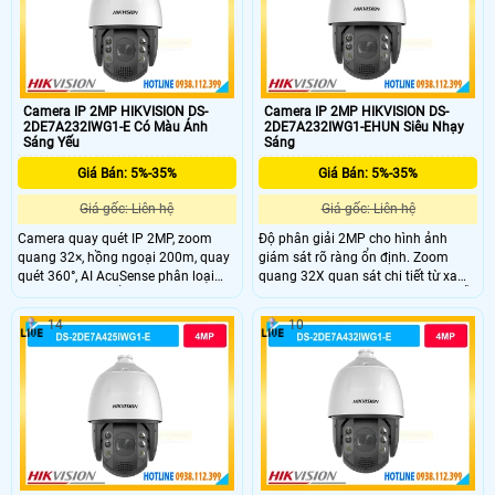
Camera IP 2MP HIKVISION DS-
Camera IP 2MP HIKVISION DS-
2DE7A232IWG1-E Có Màu Ánh
2DE7A232IWG1-EHUN Siêu Nhạy
Sáng Yếu
Sáng
Giá Bán: 5%-35%
Giá Bán: 5%-35%
Giá gốc: Liên hệ
Giá gốc: Liên hệ
Camera quay quét IP 2MP, zoom
Độ phân giải 2MP cho hình ảnh
quang 32×, hồng ngoại 200m, quay
giám sát rõ ràng ổn định. Zoom
quét 360°, AI AcuSense phân loại
quang 32X quan sát chi tiết từ xa
người và xe, chuẩn bảo vệ IP67,
khu vực rộng. Hồng ngoại 200m hỗ
IK10.
trợ quan sát ban đêm hiệu quả cao.
14
10
Cảm biến 1/2.8" CMOS cho chất
lượng hình ảnh ổn định. Xoay 360°
PTZ linh hoạt bao quát toàn khu
vực rộng.