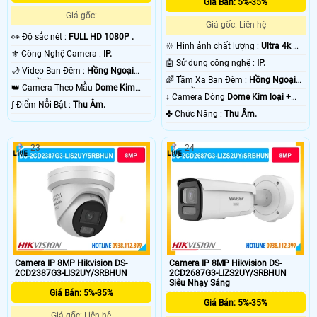
Giá Bán: 5%-35%
Camera starlight mang lại hiệu quả giám sát ban đêm tốt nhất, có thể nói đây
Giá gốc:
là giải pháp lắp camera phù hợp cho gia đình văn phòng, với tiêu chí giám sát
Giá gốc: Liên hệ
ban đêm hiệu quả hình ảnh rõ nét. Ngoài ra camera starlight vẫn có thể giám
️👀 Độ sắc nét :
FULL HD 1080P .
sát hồng ngoại trong điều kiện không có ánh sáng cho giải pháp giám sát
🔆 Hình ảnh chất lượng :
Ultra 4k 👍🏾
⚜️ Công Nghệ Camera :
IP.
hoàn hảo hơn. 😱
.
🤖️ Sử dụng công nghệ :
IP.
🌙 Video Ban Đêm :
Hồng Ngoại
🌈 Tầm Xa Ban Đêm :
Hồng Ngoại
10m Hồng Ngoại SMD.
👑 Camera Theo Mẫu
Dome Kim
10m Hồng Ngoại SMD.
↕️ Camera Dòng
Dome Kim loại +
loại + Nhựa.
️ƒ Điểm Nỗi Bật :
Thu Âm.
Nhựa.
️✤ Chức Năng :
Thu Âm.
23
24
'
Camera IP 8MP Hikvision DS-
Camera IP 8MP Hikvision DS-
2CD2387G3-LIS2UY/SRBHUN
2CD2687G3-LIZS2UY/SRBHUN
Siêu Nhạy Sáng
Giá Bán: 5%-35%
Giá Bán: 5%-35%
Giá gốc: Liên hệ