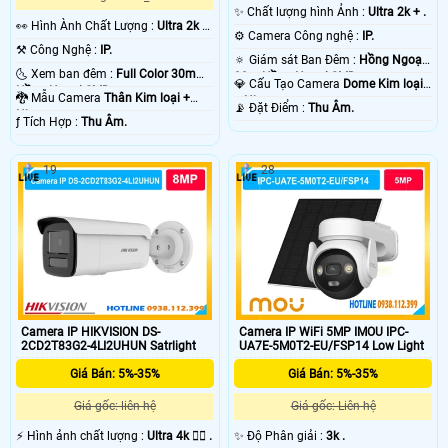
✨ Chất lượng hình Ảnh :
Ultra 2k + .
️👀 Hình Ành Chất Lượng :
Ultra 2k +
⚙ Camera Công nghệ :
IP.
.
⚒ Công Nghệ :
IP.
🔅 Giám sát Ban Đêm :
Hồng Ngoại
🌜 Xem ban đêm :
Full Color 30m
30m Hồng Ngoại SMD.
💎 Cấu Tạo Camera
Dome Kim loại
Hồng Ngoại SMD.
🐉️ Mẫu Camera
Thân Kim loại +
+ Nhựa.
️📡 Đặt Điểm :
Thu Âm.
Nhựa.
️ƒ Tích Hợp :
Thu Âm.
19
28
Camera IP HIKVISION DS-
Camera IP WiFi 5MP IMOU IPC-
2CD2T83G2-4LI2UHUN Satrlight
UA7E-5M0T2-EU/FSP14 Low Light
Giá Bán: 5%-35%
Giá Bán: 5%-35%
Giá gốc: liên hệ
Giá gốc: Liên hệ
️⚡ Hình ảnh chất lượng :
Ultra 4k 👍🏾 .
✨ Độ Phân giải :
3k .