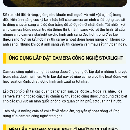
Để xem chi tiết rõ ràng, giống như khuôn mặt người và một vật cụ thể, trong
điều kiện ánh sáng cực kỳ kém, hầu hết các camera an ninh chất lượng cao sẽ
tự động chuyển sang chế độ đen trắng để có độ rõ nét nhất định. Tất nhiên, với
chịp camera hồng ngoại truyền thống thì khi ánh sáng yếu sẽ thu hình rất xấu .
nhưng chip camera starlight sẽ cho hình ảnh sáng đẹp hơn trong điều kiện
thiếu sáng. Với sự kết hợp này thì camera hoặt động hồng ngoại khi không có
ánh sáng. Nhưng khi có ít ánh sáng yếu thì camera vẫn màu sắt như ban ngày.
ỨNG DỤNG LẮP ĐẶT CAMERA CÔNG NGHỆ STARLIGHT
Camera công nghệ starlight thường được ứng dụng để lắp đặt ở những khu vực
trong nhà, dưới mái hiên. Vị trí lắp đặt này sẽ giúp camera có thể hoạt động với
hiệu suất ổn định, chất lượng hình ảnh xuất ra tốt nhất.
Lắp đặt phổ biến tại các quán bar, khách sạn, bãi đỗ xe,... Ngoài ra, nhiều loại
camera starlight cao cấp, tiêu chuẩn kỹ thuật cao cũng được ứng dụng đặc biệt
cho các khu vực an ninh quốc phòng, cơ quan chính phủ, cơ quan nhà nước.
Trên đây là những chia sẻ chi tiết về đặc điểm, nguyên lý hoạt động và ứng
dụng của camera công nghệ starlight.
NÊN LẮP CAMERA STARLIGHT Ở NHỮNG VỊ TRÍ NÀO