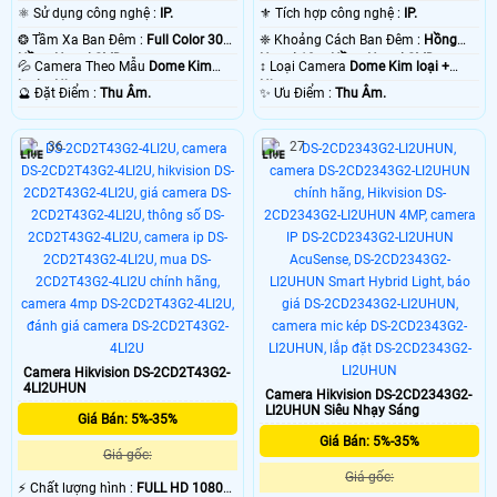
⚛️ Sử dụng công nghệ :
IP.
⚜️ Tích hợp công nghệ :
IP.
❂ Tầm Xa Ban Đêm :
Full Color 30m
❈ Khoảng Cách Ban Đêm :
Hồng
Hồng Ngoại SMD.
Ngoại 10m Hồng Ngoại SMD.
💦 Camera Theo Mẫu
Dome Kim
↕️ Loại Camera
Dome Kim loại +
loại + Nhựa.
Nhựa.
️🔮 Đặt Điểm :
Thu Âm.
️✨ Ưu Điểm :
Thu Âm.
36
27
Camera Hikvision DS-2CD2T43G2-
4LI2UHUN
Camera Hikvision DS-2CD2343G2-
LI2UHUN Siêu Nhạy Sáng
Giá Bán: 5%-35%
Giá Bán: 5%-35%
Giá gốc:
Giá gốc:
️⚡ Chất lượng hình :
FULL HD 1080P