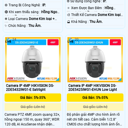
®️ Sử dụng công nghệ :
IP.
⚙ Trang Bị Công Nghệ :
IP.
🔅 Xem Được Ban Đêm :
Hồng
🔴 Khi xem thiếu sáng :
Hồng Ngoại
Ngoại 10m Hồng Ngoại SMD.
🎨 Thiết Kế Camera
Dome Kim loại
10m Hồng Ngoại SMD.
❄ Loại Camera
Dome Kim loại +
+ Nhựa.
️🔮 Khả Năng :
Thu Âm.
Nhựa.
️✨ Chức Năng :
Thu Âm.
24
20
Camera IP 4MP HIKVISION DS-
Camera IP 4MP HIKVISION DS-
2DE5432IWG1-E Satrlight
2DE5425IWG1-EHUN Low Light
Giá Bán: 5%-35%
Giá Bán: 5%-35%
Giá gốc: Liên hệ
Giá gốc: Liên hệ
Camera PTZ 4MP, zoom quang 32×,
Độ phân giải 4MP cho hình ảnh rõ
hồng ngoại 150 m, quay 360°, WDR
nét chi tiết cao. Cảm biến 1/2.8"
120 dB, AI AcuSense nhận diện
CMOS cho chất lượng hình ảnh ổn