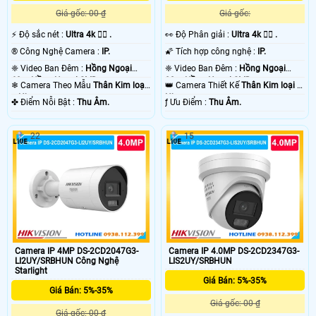
Giá gốc: 00 ₫
Giá gốc:
️⚡ Độ sắc nét :
Ultra 4k 👍🏾 .
️👀 Độ Phân giải :
Ultra 4k 👍🏾 .
®️ Công Nghệ Camera :
IP.
🌠 Tích hợp công nghệ :
IP.
❈ Video Ban Đêm :
Hồng Ngoại
❈ Video Ban Đêm :
Hồng Ngoại
60m Hồng Ngoại SMD.
80m Hồng Ngoại SMD.
❄ Camera Theo Mẫu
Thân Kim loại
👑 Camera Thiết Kế
Thân Kim loại +
+ Nhựa.
Nhựa.
️✤ Điểm Nỗi Bật :
Thu Âm.
️ƒ Ưu Điểm :
Thu Âm.
22
15
Camera IP 4MP DS-2CD2047G3-
Camera IP 4.0MP DS-2CD2347G3-
LI2UY/SRBHUN Công Nghệ
LIS2UY/SRBHUN
Starlight
Giá Bán: 5%-35%
Giá Bán: 5%-35%
Giá gốc: 00 ₫
Giá gốc: 00 ₫