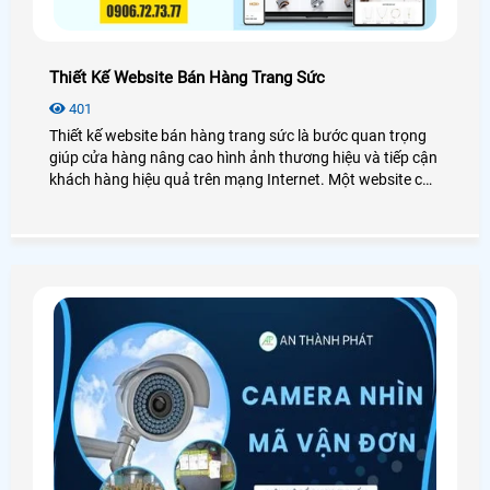
Thiết Kế Website Bán Hàng Trang Sức
401
Thiết kế website bán hàng trang sức là bước quan trọng
giúp cửa hàng nâng cao hình ảnh thương hiệu và tiếp cận
khách hàng hiệu quả trên mạng Internet. Một website cửa
hàng trang sức đẹp, chuẩn SEO, bố cục tinh tế sẽ giúp sản
phẩm nổi bật thu hút khách hàng mua hàng thúc đẩy
doanh số bán hàng ổn định. Để tìm hiểu và sở hữu cho
cửa hàng của mình một website đồ trang sức chuyên
nghiệp, thì hãy cùng mình xem qua bài viết dưới đây nhé!