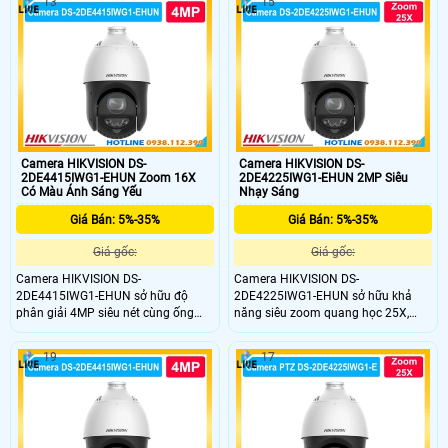
13
15
Camera HIKVISION DS-
Camera HIKVISION DS-
2DE4415IWG1-EHUN Zoom 16X
2DE4225IWG1-EHUN 2MP Siêu
Có Màu Ánh Sáng Yếu
Nhạy Sáng
Giá Bán: 5%-35%
Giá Bán: 5%-35%
Giá gốc:
Giá gốc:
Camera HIKVISION DS-
Camera HIKVISION DS-
2DE4415IWG1-EHUN sở hữu độ
2DE4225IWG1-EHUN sở hữu khả
phân giải 4MP siêu nét cùng ống
năng siêu zoom quang học 25X,
kính zoom quang học 15X mạnh
cho phép quan sát rõ nét từng chi
mẽ, cho phép bắt trọn mọi chi tiết ở
tiết nhỏ ở khoảng cách cực xa. Thiết
19
17
khoảng cách rất xa. DS-
bị giám sát đỉnh cao này mang lại
2DE4415IWG1-EHUN quay quét
giải pháp quản lý không gian diện
phân khúc cao cấp này mang lại
rộng hoàn hảo cho các khu công
giải pháp giám sát diện rộng lý
nghiệp, bãi xe hay dự án giao thông.
tưởng cho các nhà xưởng, bến bãi