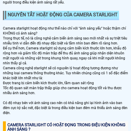
người trong điều kiện ánh sáng rất yếu.
NGUYÊN TẮT HOẶT ĐỘNG CỦA CAMERA STARLIGHT
Camera starlight hoạt động như thế nào chỉ với “ánh sáng yếu” hoặc thậm chí
KHÔNG có ánh sáng?
Trong thực tế, nó là công nghệ cảm biến ánh sáng sao mới nhất và sự triệt tiêu
nhiễu tinh vi dẫn đến độ nhạy đặc biệt và tầm nhìn ban đêm rõ ràng hơn.
Để cụ thể hơn, Camera starlight sử dụng cảm biến kích thước lớn hơn, khẩu độ
rộng hơn và giảm tốc độ màn trập để thu đủ ánh sáng giúp nhận diện khuôn
mặt người và những vật trong khung hình quay, ngay cả khi mắt người không
nhìn thấy gì cả.
Camera công nghệ starlight sẽ có nguyên lý hoạt động tương đương như
những loại camera thông thường khác. Tuy nhiên chúng cũng có 1 số đặc điểm
khác biệt lớn nhất như là:
Được trang bị cảm biến kích thước lớn, tầm quan sát rộng
Tốc độ quan sát màn trập thấp giúp cho camera hoạt động tốt và thu được
nhiều ánh sáng hơn.
Có độ nhạy bén với ánh sáng cao nên có khả năng ghi lại hình ảnh vào ban
đêm cực kỳ sắc nét, đặc biệt là trong điều kiện ban đêm mà thiếu ánh sáng đèn
điện.
CAMERA STARLIGHT CÓ HOẶT ĐỌNG TRONG ĐIỆU KIỆN KHÔNG
ÁNH SÁNG ?