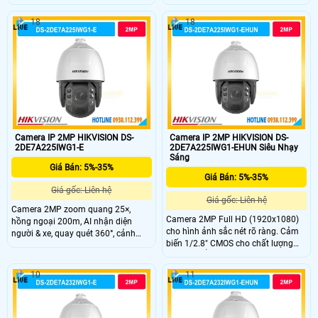
người và xe chính xác.
định. Zoom quang 25X giúp quan
sát xa vẫn giữ độ sắc nét. Hồng
18
18
ngoại 150m hỗ trợ quan sát ban
đêm hiệu quả. Hỗ trợ quay quét
360° bao quát toàn khu vực giám
sát.
Camera IP 2MP HIKVISION DS-
Camera IP 2MP HIKVISION DS-
2DE7A225IWG1-E
2DE7A225IWG1-EHUN Siêu Nhạy
Sáng
Giá Bán: 5%-35%
Giá Bán: 5%-35%
Giá gốc: Liên hệ
Giá gốc: Liên hệ
Camera 2MP zoom quang 25×,
Camera 2MP Full HD (1920x1080)
hồng ngoại 200m, AI nhận diện
cho hình ảnh sắc nét rõ ràng. Cảm
người & xe, quay quét 360°, cảnh
biến 1/2.8" CMOS cho chất lượng
báo đèn và âm thanh, bền bỉ IP67.
hình ảnh ổn định. Hồng ngoại tầm
xa 200m hỗ trợ giám sát ban đêm
10
11
liên tục. PTZ xoay 360° không điểm
mù, bao quát toàn khu vực rộng.
Âm thanh 2 chiều với micro kép và
loa tích hợp.