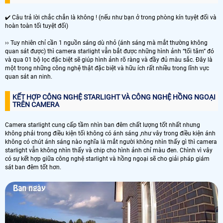
✔️ Câu trả lời chắc chắn là không ! (nếu như bạn ở trong phòng kín tuyệt đối và
hoàn toàn tối tuyệt đối)
›› Tuy nhiên chỉ cần 1 nguồn sáng dù nhỏ (ánh sáng mà mắt thường không
quan sát được) thì camera starlight vẫn bắt được những hình ảnh “tối tăm” đó
và qua 01 bộ lọc đặc biệt sẽ giúp hình ảnh rõ ràng và đầy đủ màu sắc. Đây là
một trong những công nghệ thật đặc biệt và hữu ích rất nhiều trong lĩnh vực
quan sát an ninh.
KẾT HỢP CÔNG NGHỆ STARLIGHT VÀ CÔNG NGHỆ HỒNG NGOẠI
TRÊN CAMERA
Camera starlight cung cấp tầm nhìn ban đêm chất lượng tốt nhất nhưng
không phải trong điều kiện tối không có ánh sáng ,như vây trong điều kiện ánh
không có chút ánh sáng nào nghĩa là mắt người không nhìn thấy gì thì camera
starlight vẫn không nhìn thấy và chip cho hình ảnh chỉ màu đen. Chình vì vây
có sự kết hợp giữa công nghệ starlight và hồng ngoại sẽ cho giải pháp giám
sát ban đêm tốt hơn.