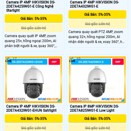
Camera IP 4MP HIKVISION DS-
Camera IP 4MP HIKVISION DS-
2DE7A425IWG1-E Công Nghệ
2DE7A432IWG1-E
Starlight
Giá Bán: 5%-35%
Giá Bán: 5%-35%
Giá gốc: Liên hệ
Giá gốc: Liên hệ
Camera quay quét PTZ 4MP, zoom
Camera quay quét IP 4MP, zoom
quang 32×, hồng ngoại 200m, AI
quang 25×, hồng ngoại 200m, AI
nhận diện người & xe, xoay 360°, hỗ
phân biệt người & xe, quay 360°,
trợ Smart Tracking, chuẩn IP67.
chuẩn IP67 ngoài trời.
17
10
Camera IP 4MP HIKVISION DS-
Camera IP 8MP HIKVISION DS-
2DE7A432IWG1-EHUN Satrlight
2DE7A825IWG1-E Low Light
Giá Bán: 5%-35%
Giá Bán: 5%-35%
Giá gốc: Liên hệ
Giá gốc: Liên hệ