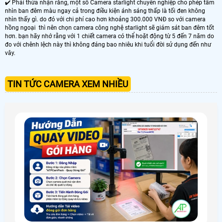
✔️ Phải thừa nhận rằng, một số Camera starlight chuyên nghiệp cho phép tầm
nhìn ban đêm màu ngay cả trong điều kiện ánh sáng thấp là tối đen không
nhìn thấy gì. do đó với chi phí cao hơn khoảng 300.000 VNĐ so với camera
hồng ngoại thì nên chọn camera công nghệ starlight sẽ giám sát ban đêm tốt
hơn. bạn hãy nhớ rằng với 1 chiết camera có thể hoặt động từ 5 đến 7 năm do
đo với chênh lệch này thì không đáng bao nhiêu khi tuổi đời sử dụng đến như
vây.
TIN TỨC CAMERA XEM NHIỀU