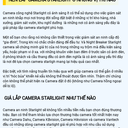
Camera công nghệ Starlight có ánh sáng ít có thể sử dụng cho việc giám sát
an ninh khắp mọi nơi trong đời sống đặt biệt ở những vị trí kho hàng, nhà
xưởng, giám sát vườn, khu nghĩ dưỡng là những nơi có ánh sáng yếu đây là
giải pháp lắp camera starlight phù hợp.
Một số bạn cho rằng nó không cần thiết trong việc giám sát an ninh cấp độ
“gia đình”, Trong khi nó chắc chắn đáng để đầu tư. Và Night Breaker Starlight
camera sẽ chứng minh giá trị của nó trong những vụ trộm mà điều kiện sáng
yếu, hoặc phạm vi ở xa. với những khuôn viên ban đêm ở trước sân có ánh đèn,
ở phòng khách và cầu thang đều có ánh đèn nghĩa là có ánh sáng yếu thì đây
là nơi đê lựa chọn camera starligh mang lại hiệu quả cao nhất.
Đặc biệt, với tính năng truyền tín hiệu qua wifi giúp camera có thể gắn ở nhiều
vị trí “hóc búa” khiến kẻ xấu không thể thoát được tầm nhìn. Thậm chí chúng
còn không thể phát hiện ra Camera đặt ở đó (không như Camera hồng ngoại
dễ bị lộ).
GIÁ LẮP CAMERA STARLIGHT NHƯ THẾ NÀO
Camera an ninh Starlight sẽ không tốn nhiều tiền nếu bạn chọn đúng thương
hiệu. Bạn có thể tham khảo lựa chọn thương hiệu camera tốt nhất hiện nay
như Camera Dahu, Camera KBvision, Camera Hikvision và camera Vantech
đều có những dòng camera starlight giá rẻ phù hợp với nhu cầu sử dụng