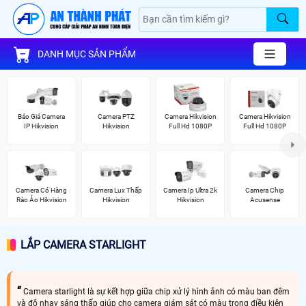
DANH MỤC SẢN PHẨM
Báo Giá Camera
Camera PTZ
Camera Hikvision
Camera Hikvision
IP Hikvision
Hikvision
Full Hd 1080P
Full Hd 1080P
Camera Có Hàng
Camera Lux Thấp
Camera Ip Ultra 2k
Camera Chip
Rào Ảo Hikvision
Hikvision
Hikvision
Acusense
LẮP CAMERA STARLIGHT
Camera starlight là sự kết hợp giữa chip xử lý hình ảnh có màu ban đêm
và độ nhạy sáng thấp giúp cho camera giám sát có màu trong điều kiện