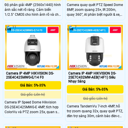
Độ phân giải 4MP (2560x1440) hình
Camera quay quét PTZ Speed Dome
ảnh sắc nét rõ ràng. Cảm biến
8MP, zoom quang 25×, IR 200m,
1/2.5" CMOS cho hình ảnh rõ và chi
quay 360°, AI phân biệt người & xe,
tiết tốt. Zoom quang 32X quan sát
chuẩn IP67 ngoài trời.
xa rõ nét trong mọi điều kiện. Hồng
11
7
ngoại 200m hỗ trợ giám sát ban
đêm hiệu quả cao.
Camera IP 4MP HIKVISION DS-
Camera IP 4MP HIKVISION DS-
2SE4C425MWG-E/14 F0
2SE7C432MW-AEB(14F1) Siêu
Nhạy Sáng
Giá Bán: 5%-35%
Giá Bán: 5%-35%
Giá gốc: Liên hệ
Giá gốc: Liên hệ
Camera IP Speed Dome Hikvision
Camera TandemVu 7-inch 4MP, hỗ
DS-2SE4C425MWG-E 4MP, tích hợp
trợ zoom quang 32x, quay quét PTZ,
ColorVu và PTZ zoom 25x, quan sát
đèn trợ sáng 30m, cảnh báo đèn-còi,
màu 24/7, IR 100m.
đạt chuẩn IP66 & IK10