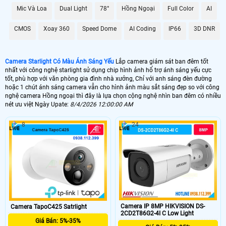
Mic Và Loa
Dual Light
78°
Hồng Ngoại
Full Color
AI
🌛 Camera Starlight kbvision
CMOS
Xoay 360
Speed Dome
AI Coding
IP66
3D DNR
1.500.000 VNĐ
kx-s2001c4
🌙 Lắp Camera Starlight Dahua
Camera Starlight Có Màu Ánh Sáng Yếu
Lắp camera giám sát ban đêm tốt
2.10.000 VNĐ
HFW2230SP-S-S2
nhất với công nghệ starlight sử dụng chip hình ảnh hổ trợ ánh sáng yếu cực
tốt, phù hợp với văn phòng gia đình nhà xưởng, Chỉ với anh sáng đèn đường
💥 Lắp Camera Starlight Hikvision
hoặc 1 chút ánh sáng camera vẫn cho hình ảnh màu sắt sáng đẹp so với công
nghệ camera Hồng ngoại thì đây là lựa chọn cộng nghệ nhìn ban đêm có nhiều
nét ưu việt Ngày Upate:
8/4/2026 12:00:00 AM
1.400,000 VNĐ
DS-2CE71D8T-PIRL
💙 Lắp Camera Wifi Starlight
8
24
1.700.000 VNĐ
Ebitcam EBO2
🥈 Lắp Camera Starlight Trọn Bộ
1.700.000 VNĐ
Camera Dahua
🗺
Camera IP 8MP HIKVISION DS-
Camera TapoC425 Satrlight
2CD2T86G2-4I C Low Light
Giá Bán: 5%-35%