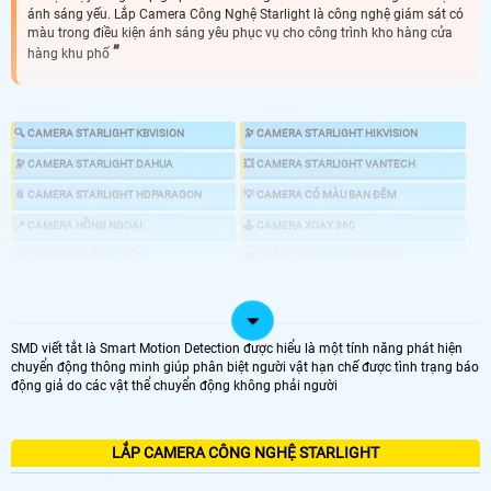
ánh sáng yếu. Lắp Camera Công Nghệ Starlight là công nghệ giám sát có
màu trong điều kiện ánh sáng yêu phục vụ cho công trình kho hàng cửa
hàng khu phố
🔍 CAMERA STARLIGHT KBVISION
🔭 CAMERA STARLIGHT HIKVISION
🔭 CAMERA STARLIGHT DAHUA
💥 CAMERA STARLIGHT VANTECH
📎 CAMERA STARLIGHT HDPARAGON
💡 CAMERA CÓ MÀU BAN ĐÊM
📍 CAMERA HỒNG NGOẠI
🕹 CAMERA XOAY 360
📣 CAMERA CHỐNG TRỘM
🎎 CHỐNG TRỘM CHUYÊN DỤNG
🌜 TÌM HIỂU VỀ CMAERA STARLIGHT
SMD viết tắt là Smart Motion Detection được hiểu là một tính năng phát hiện
chuyển động thông minh giúp phân biệt người vật hạn chế được tình trạng báo
động giả do các vật thể chuyển động không phải người
🔆 Camera công nghệ Starlight là loại camera có khả năng giám sát tốt ở
điều kiện ánh sáng tại khu vực giám sát yếu. Khác với camera hồng ngoại
truyền thống sẽ cho hình ảnh trắng đen thì camera starlight sẽ cho hình
ảnh màu sắc tương tự như ban ngày mà không cần phải có đèn chiếu sáng
LẮP CAMERA CÔNG NGHỆ STARLIGHT
hổ trợ.
Camera starlight
nên dùng cho những công trình làm việc ban đêm
, kho hàng, nhà xưởng.