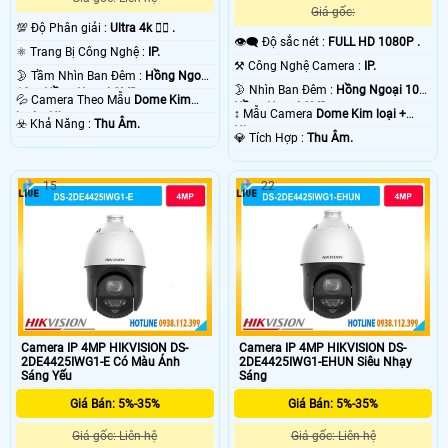
Giá gốc:
💯 Độ Phân giải :
Ultra 4k 👍🏾 .
👁️‍🗨 Độ sắc nét :
FULL HD 1080P .
⚛️ Trang Bị Công Nghệ :
IP.
⚒ Công Nghệ Camera :
IP.
🌛 Tầm Nhìn Ban Đêm :
Hồng Ngoại
🌛 Nhìn Ban Đêm :
Hồng Ngoại 10m
10m Hồng Ngoại SMD.
💦 Camera Theo Mẫu
Dome Kim
Hồng Ngoại SMD.
↕️ Mẫu Camera
Dome Kim loại +
loại + Nhựa.
️☣️ Khả Năng :
Thu Âm.
Nhựa.
️💎 Tích Hợp :
Thu Âm.
15
22
Camera IP 4MP HIKVISION DS-
Camera IP 4MP HIKVISION DS-
2DE4425IWG1-E Có Màu Ánh
2DE4425IWG1-EHUN Siêu Nhạy
Sáng Yếu
Sáng
Giá Bán: 5%-35%
Giá Bán: 5%-35%
Giá gốc: Liên hệ
Giá gốc: Liên hệ