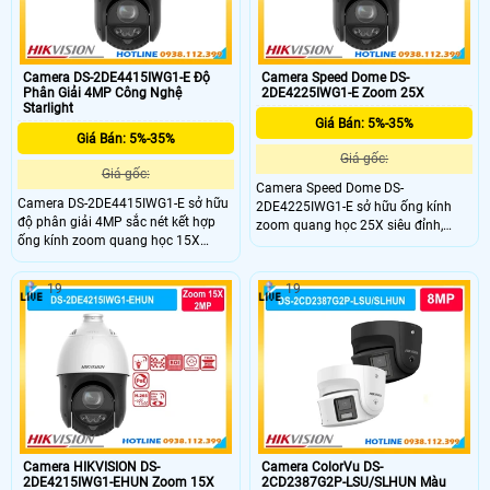
hay khu đô thị lớn.
Camera DS-2DE4415IWG1-E Độ
Camera Speed Dome DS-
Phân Giải 4MP Công Nghệ
2DE4225IWG1-E Zoom 25X
Starlight
Giá Bán: 5%-35%
Giá Bán: 5%-35%
Giá gốc:
Giá gốc:
Camera Speed Dome DS-
Camera DS-2DE4415IWG1-E sở hữu
2DE4225IWG1-E sở hữu ống kính
độ phân giải 4MP sắc nét kết hợp
zoom quang học 25X siêu đỉnh,
ống kính zoom quang học 15X
giúp bạn phóng to mọi chi tiết ở
mạnh mẽ, giúp theo dõi chi tiết mọi
khoảng cách xa một cách rõ nét.
đối tượng ở khoảng cách xa. Thiết bị
Thiết bị giám sát phân khúc cao cấp
19
19
giám sát quay quét cao cấp này
này mang lại khả năng quan sát
mang lại giải pháp bảo vệ tối ưu
không góc chết, bảo vệ toàn diện
cho các khu vực diện rộng như nhà
cho các công trình lớn, bãi xe hay
xưởng, bến bãi hay khu đô thị.
nhà xưởng của bạn.
Camera HIKVISION DS-
Camera ColorVu DS-
2DE4215IWG1-EHUN Zoom 15X
2CD2387G2P-LSU/SLHUN Màu