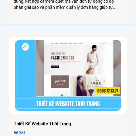
dụng, kết hợp camera quét mã vận đơn tự động có độ
phân giải cao và phần mềm quản lý đơn hàng giúp tự
động ghi hình đọc mã vạch (Barcode/QR) trên đơn hàng.
Giúp các shop online và kho hàng kiểm soát chặt chẽ quá
trình đóng gói, tra cứu video theo mã đơn nhanh chóng,
giảm thiểu nhầm lẫn và kháng cáo các khiếu nại trên sàn
TMĐT
Thiết Kế Website Thời Trang
381