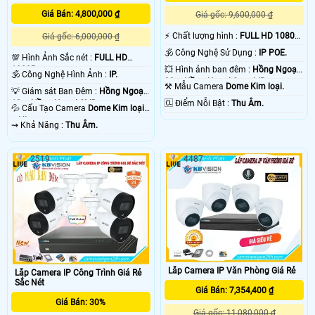
Giá Bán: 4,800,000 ₫
Giá gốc: 9,600,000 ₫
️⚡ Chất lượng hình :
FULL HD 1080P
Giá gốc: 6,000,000 ₫
.
🕉️ Công Nghệ Sử Dụng :
IP POE.
💯 Hình Ảnh Sắc nét :
FULL HD
💥 Hình ảnh ban đêm :
Hồng Ngoại
1080P .
🕉️ Công Nghệ Hình Ảnh :
IP.
30m Hồng Ngoại Smart IR.
⚒ Mẫu Camera
Dome Kim loại.
'
💡 Giám sát Ban Đêm :
Hồng Ngoại
️🆑 Điểm Nỗi Bật :
Thu Âm.
10m Hồng Ngoại SMD.
💦 Cấu Tạo Camera
Dome Kim loại
+ Nhựa.
️⇝ Khả Năng :
Thu Âm.
2519
4487
Lắp Camera IP Văn Phòng Giá Rẻ
Lắp Camera IP Công Trình Giá Rẻ
Sắc Nét
Giá Bán: 7,354,400 ₫
Giá Bán: 30%
Giá gốc: 11,080,000 ₫