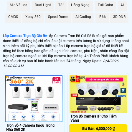
GIÁ LẮP
Mic Và Loa
Dual Light
78°
Hồng Ngoại
Full Color
AI
💰 Camera Quan Sát Gia Đình Ghi Âm 2K
CMOS
Xoay 360
Speed Dome
AI Coding
IP66
3D DNR
3.499.000 VNĐ
Gói 4 camera Dahua giám sát gia đình
🎙 Bộ 4 Camera Ghi Âm Giá Rẻ - Hồng Ngoại 80m
Lắp Camera Trọn Bộ Giá Rẻ
Lắp Camera Trọn Bộ Giá Rẻ là các gói sản phẩm
5.900.000 VNĐ
Camera Thu Âm -Hồng ngoại 80m
được thiết kế đồng bộ chỉ cần lắp đặt camera trên tường là sử dụng không phát
sinh thêm bất kỳ phụ kiện thiết bị nào, Lắp camera trọn bộ giá rẻ đã thiết kế
💣 Lắp Camera FUL Color
đồng bộ theo hãng bao gồm đầu ghi hình camera, phụ kiện , nhân công lắp đặt
trọn bộ camera ngoài ra khi lắp camera trọn bô tại An Thành Phát khách hàng
5.599.000 VNĐ
Bộ 4 Camera Hikvision Có Màu Ban Đêm
còn có dịch vụ bảo trì bảo hành tân nơi 24 tháng. Ngày Upate:
8/4/2026
12:00:00 AM
💮 Lắp Camera IP Siêu Nét
4.000.00 VNĐ
Trọn Gói 4 camera Ip cao cấp
7
4609
🔆️ Dịch vụ lắp camera trọn gói tại An Thành Phát bao gồm nhân công lắp đặt
bảo trì bảo hành hệ thống camera tân nơi, trọn gói camera được thiết kết bao
gồm đầu ghi hình ,camera ,ổ cứng lưu trữ và phụ kiện đầy đủ để lắp hệ thống
camera lên hình dơn giản nhất. ☎
Trọn Bộ Camera IP Cho Tiệm
Vàng
Trọn Bộ 4 Camera Imou Trong
Giá Bán: 6,500,000 ₫
Nhà 360 2K