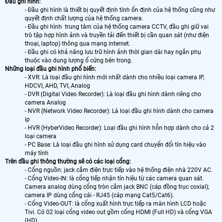
Đầu ghi hình:
- Đầu ghi hình là thiết bị quyết định tính ổn định của hệ thống cũng như
quyết định chất lượng của hệ thống camera.
- Đầu ghi hình trung tâm của hệ thống camera CCTV, đầu ghi giữ vai
trò tập hợp hình ảnh và truyền tải đến thiết bị cần quan sát (như điện
thoại, laptop) thông qua mạng internet.
- Đầu ghi có khả năng lưu trữ hình ảnh thời gian dài hay ngắn phụ
thuộc vào dung lượng ổ cứng bên trong.
Những loại đầu ghi hình phổ biến:
- XVR: Là loại đầu ghi hình mới nhất dành cho nhiều loại camera IP,
HDCVI, AHD, TVI, Analog
- DVR (Digital Video Recorder): Là loại đầu ghi hình dành riêng cho
camera Analog
- NVR (Network Video Recorder): Là loại đầu ghi hình dành cho camera
ip
- HVR (HyberVideo Recorder): Loại đầu ghi hình hỗn hợp dành cho cả 2
loại camera
- PC Base: Là loại đầu ghi hình sử dụng card chuyển đổi tín hiệu vào
máy tính
Trên đầu ghi thông thường sẽ có các loại cổng:
- Cổng nguồn: jack cắm điện trực tiếp vào hệ thống điện nhà 220V AC.
- Cổng Video-IN: là cổng tiếp nhận tín hiệu từ các camera quan sát.
Camera analog dùng cổng tròn cắm jack BNC (cáp đồng trục coxial);
camera IP dùng cổng cái - RJ45 (cáp mạng Cat5/Cat6).
- Cổng Video-OUT: là cổng xuất hình trực tiếp ra màn hình LCD hoặc
Tivi. Có 02 loại cổng video out gồm cổng HDMI (Full HD) và cổng VGA
(HD).