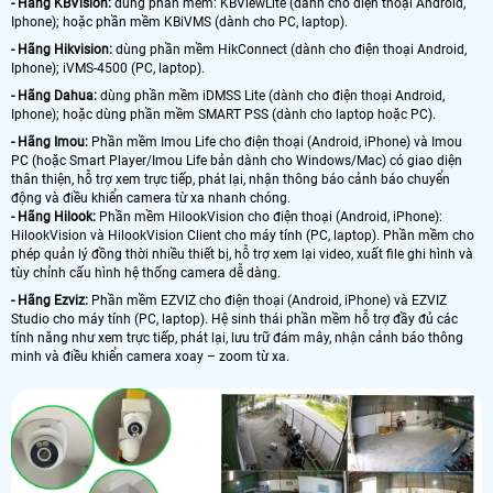
- Hãng KBVision:
dùng phần mềm: KBViewLite (dành cho điện thoại Android,
Iphone); hoặc phần mềm KBiVMS (dành cho PC, laptop).
- Hãng Hikvision:
dùng phần mềm HikConnect (dành cho điện thoại Android,
Iphone); iVMS-4500 (PC, laptop).
- Hãng Dahua:
dùng phần mềm iDMSS Lite (dành cho điện thoại Android,
Iphone); hoặc dùng phần mềm SMART PSS (dành cho laptop hoặc PC).
- Hãng Imou:
Phần mềm Imou Life cho điện thoại (Android, iPhone) và Imou
PC (hoặc Smart Player/Imou Life bản dành cho Windows/Mac) có giao diện
thân thiện, hỗ trợ xem trực tiếp, phát lại, nhận thông báo cảnh báo chuyển
động và điều khiển camera từ xa nhanh chóng.
- Hãng Hilook:
Phần mềm HilookVision cho điện thoại (Android, iPhone):
HilookVision và HilookVision Client cho máy tính (PC, laptop). Phần mềm cho
phép quản lý đồng thời nhiều thiết bị, hỗ trợ xem lại video, xuất file ghi hình và
tùy chỉnh cấu hình hệ thống camera dễ dàng.
- Hãng Ezviz:
Phần mềm EZVIZ cho điện thoại (Android, iPhone) và EZVIZ
Studio cho máy tính (PC, laptop). Hệ sinh thái phần mềm hỗ trợ đầy đủ các
tính năng như xem trực tiếp, phát lại, lưu trữ đám mây, nhận cảnh báo thông
minh và điều khiển camera xoay – zoom từ xa.