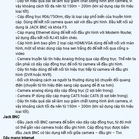
- Dây tín hiệu quá dài sẽ làm suy giảm chất lượng hình ảnh camera, vì
vậy khoảng cách tối đa nên từ 150m – 200m (khi sử dụng cáp tín hiệu
loại tốt).
- Cáp đồng trục RG6/75Ohm, đây là loại cáp phổ biến của truyền hình
cáp. Dùng để kết nối camera quan sát với đầu ghi hình. Đầu kết nối sử
dụng là JACK BNC và khóa F5.
- Cáp mạng Ethernet dùng để kết nối đầu ghi hình với Moderm Router,
sử dụng đầu kết nối RJ-45 bấm chéo.
- Cáp hình ảnh bao gồm 2 loại cáp HDMI/VGA dùng để kết nối với màn
hình, một số khác dùng cáp hoa sen trắng đó để kết nối qua cổng s-
video
- Camera truyền tải tín hiệu Analog thông qua cáp đồng trục. Thế nên ta
cần phải có dây cáp đồng trục để nối từ camera về đầu ghi hình.
- Dây tín hiệu dùng để kết nối tín hiệu trực tiếp từ camera về đầu ghi
hình (DVR hoặc NVR).
- Đối với khoảng cách xa người ta thường dùng bộ chuyển đổi quang
điện (chuyển từ tín hiệu điện sang cáp quang để đi xa hơn).
- Camera analog dùng dây cáp đồng trục (2 sợi bên trong).
- Camera IP dùng dây cáp mạng CAT5 hoặc CAT6 (8 sợi bên trong).
- Dây tín hiệu quá dài sẽ làm suy giảm chất lượng hình ảnh camera, vì
vậy khoảng cách tối đa nên từ 150m – 200m (khi sử dụng cáp tín hiệu
loại tốt).
Jack BNC
- Đầu Jack nối BNC camera để bấm vào dây cáp đồng trục, từ đó mới
có thể gắn vào camera hoặc đầu ghi hình. Cáp đồng trục được bấm
đầu Jack BNC có tác dụng kết nối giữa camera – đầu ghi – Tivi.
Dây mạng Internet