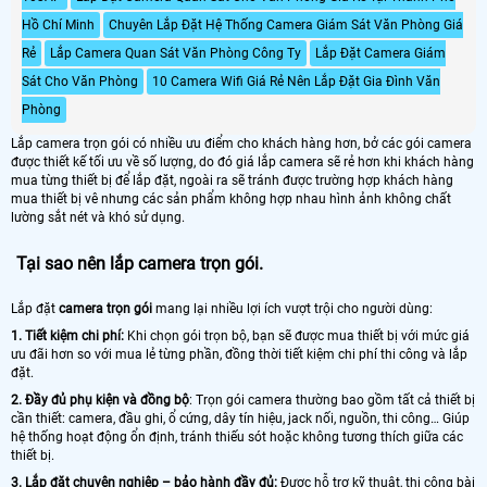
Hồ Chí Minh
Chuyên Lắp Đặt Hệ Thống Camera Giám Sát Văn Phòng Giá
Rẻ
Lắp Camera Quan Sát Văn Phòng Công Ty
Lắp Đặt Camera Giám
Sát Cho Văn Phòng
10 Camera Wifi Giá Rẻ Nên Lắp Đặt Gia Đình Văn
Phòng
Lắp camera trọn gói có nhiều ưu điểm cho khách hàng hơn, bở các gói camera
được thiết kế tối ưu về số lượng, do đó giá lắp camera sẽ rẻ hơn khi khách hàng
mua từng thiết bị để lắp đặt, ngoài ra sẽ tránh được trường hợp khách hàng
mua thiết bị vê nhưng các sản phẩm không hợp nhau hình ảnh không chất
lường sắt nét và khó sử dụng.
Tại sao nên lắp camera trọn gói.
Lắp đặt
camera trọn gói
mang lại nhiều lợi ích vượt trội cho người dùng:
1. Tiết kiệm chi phí:
Khi chọn gói trọn bộ, bạn sẽ được mua thiết bị với mức giá
ưu đãi hơn so với mua lẻ từng phần, đồng thời tiết kiệm chi phí thi công và lắp
đặt.
2. Đầy đủ phụ kiện và đồng bộ
: Trọn gói camera thường bao gồm tất cả thiết bị
cần thiết: camera, đầu ghi, ổ cứng, dây tín hiệu, jack nối, nguồn, thi công… Giúp
hệ thống hoạt động ổn định, tránh thiếu sót hoặc không tương thích giữa các
thiết bị.
3. Lắp đặt chuyên nghiệp – bảo hành đầy đủ:
Được hỗ trợ kỹ thuật, thi công bài