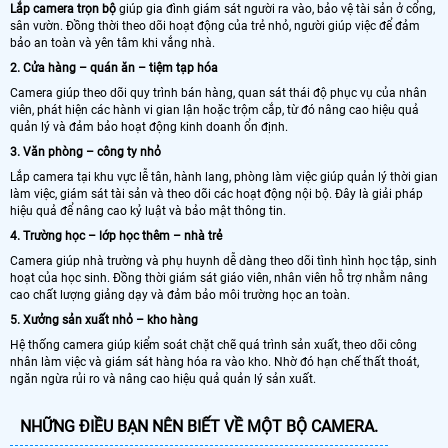
Lắp camera trọn bộ
giúp gia đình giám sát người ra vào, bảo vệ tài sản ở cổng,
sân vườn. Đồng thời theo dõi hoạt động của trẻ nhỏ, người giúp việc để đảm
bảo an toàn và yên tâm khi vắng nhà.
2. Cửa hàng – quán ăn – tiệm tạp hóa
Camera giúp theo dõi quy trình bán hàng, quan sát thái độ phục vụ của nhân
viên, phát hiện các hành vi gian lận hoặc trộm cắp, từ đó nâng cao hiệu quả
quản lý và đảm bảo hoạt động kinh doanh ổn định.
3. Văn phòng – công ty nhỏ
Lắp camera tại khu vực lễ tân, hành lang, phòng làm việc giúp quản lý thời gian
làm việc, giám sát tài sản và theo dõi các hoạt động nội bộ. Đây là giải pháp
hiệu quả để nâng cao kỷ luật và bảo mật thông tin.
4. Trường học – lớp học thêm – nhà trẻ
Camera giúp nhà trường và phụ huynh dễ dàng theo dõi tình hình học tập, sinh
hoạt của học sinh. Đồng thời giám sát giáo viên, nhân viên hỗ trợ nhằm nâng
cao chất lượng giảng dạy và đảm bảo môi trường học an toàn.
5. Xưởng sản xuất nhỏ – kho hàng
Hệ thống camera giúp kiểm soát chặt chẽ quá trình sản xuất, theo dõi công
nhân làm việc và giám sát hàng hóa ra vào kho. Nhờ đó hạn chế thất thoát,
ngăn ngừa rủi ro và nâng cao hiệu quả quản lý sản xuất.
NHỮNG ĐIỀU BẠN NÊN BIẾT VỀ MỘT BỘ CAMERA.