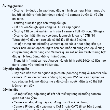
Ổ cứng ghi hình
- Ổ cứng này được gắn vào trong đầu ghi hình camera. Nhằm mục đích
lưu trữ lại những hình ảnh (đoạn video) mà camera truyền tải về đầu
ghi hình.
- Thường được lắp gọn bên trong đầu ghi.
- Kết nối với đầu ghi qua cổng SATA3 và cáp nguồn.
- Ổ cứng 1TB có thể lưu hình ảnh của 1 camera Full HD trong 30 ngày.
- Ổ cứng lớn nhất hiện nay có dung lượng chỉ khoảng 10TB (10
Tetrabyte) và đầu ghi cao cấp có thể lắp tối đa 2 ổ cứng.
- Do đặc trưng của hệ thống Camera quan sát là hoạt động liên tục
24/24 nên khi lắp đặt chúng ta nên cân nhắc sử dụng các loại ổ cứng
chuyên dụng dành riêng cho Camera quan sát, nhằm tránh trường hợp
đầu ghi bị treo, đứng, không nhận ổ cứng.
- Trung bình 1 mắt camera Analog nếu ghi hình suốt 24/24 sẽ tiêu hao
dung lượng vào khoảng 6GB/Ngày.
Dây điện cấp nguồn
- Dây điện dẫn điện từ nguồn điện chính (nơi công trình) về Adaptor của
camera. Phần lớn camera sử dụng bộ nguồn 12V nên cần dây kéo về
cục adapter. Nếu nơi đặt camera đã có sẵn nguồn điện ta có thể tiết
kiệm chi phí dây.
Dây tín hiệu
- Có một số loại cáp dùng để kết nối thiết bị trong hệ thống camera
quan sát bao gồm
- Camera analog dùng dây cáp đồng trục (2 sợi bên trong).
- Camera IP dùng dây cáp mạng CAT5 hoặc CAT6 (8 sợi bên trong).