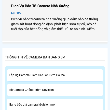
Dịch Vụ Bảo Trì Camera Nhà Xưởng
585
Dịch vụ bảo trì camera nhà xưởng giúp đảm bảo hệ thống
giám sát hoạt động ổn định, phát hiện sớm sự cố, kéo dài
tuổi thọ của hệ thống và giảm thiểu rủi ro an ninh. Kiểm
tra, vệ sinh và khắc phục lỗi định kỳ sẽ giúp doanh nghiệp
tiết kiệm chi phí sửa chữa và tránh gián đoạn trong quá
trình sản xuất.
THÔNG TIN VỀ CAMERA BẠN ĐAN XEM
Lắp Bộ Camera Giám Sát Ban Đêm Có Màu
Bộ Camera Chống Trộm Kbvision
Bảng báo giá camera kbvision mới