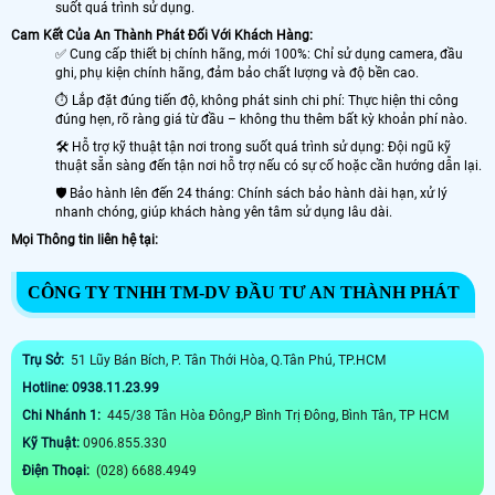
suốt quá trình sử dụng.
Cam Kết Của An Thành Phát Đối Với Khách Hàng:
✅ Cung cấp thiết bị chính hãng, mới 100%: Chỉ sử dụng camera, đầu
ghi, phụ kiện chính hãng, đảm bảo chất lượng và độ bền cao.
⏱️ Lắp đặt đúng tiến độ, không phát sinh chi phí: Thực hiện thi công
đúng hẹn, rõ ràng giá từ đầu – không thu thêm bất kỳ khoản phí nào.
🛠️ Hỗ trợ kỹ thuật tận nơi trong suốt quá trình sử dụng: Đội ngũ kỹ
thuật sẵn sàng đến tận nơi hỗ trợ nếu có sự cố hoặc cần hướng dẫn lại.
🛡️ Bảo hành lên đến 24 tháng: Chính sách bảo hành dài hạn, xử lý
nhanh chóng, giúp khách hàng yên tâm sử dụng lâu dài.
Mọi Thông tin liên hệ tại:
CÔNG TY TNHH TM-DV ĐẦU TƯ AN THÀNH PHÁT
Trụ Sở:
51 Lũy Bán Bích, P. Tân Thới Hòa, Q.Tân Phú, TP.HCM
Hotline: 0938.11.23.99
Chi Nhánh 1:
445/38 Tân Hòa Đông,P Bình Trị Đông, Bình Tân, TP HCM
Kỹ Thuật:
0906.855.330
Điện Thoại:
(028) 6688.4949