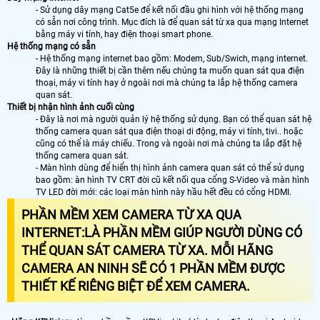
- Sử dụng dây mạng Cat5e để kết nối đầu ghi hình với hệ thống mạng
có sẵn nơi công trình. Mục đích là để quan sát từ xa qua mạng Internet
bằng máy vi tính, hay điện thoại smart phone.
Hệ thống mạng có sẵn
- Hệ thống mạng internet bao gồm: Modem, Sub/Swich, mạng internet.
Đây là những thiết bị cần thêm nếu chúng ta muốn quan sát qua điện
thoại, máy vi tính hay ở ngoài nơi mà chúng ta lắp hệ thống camera
quan sát.
Thiết bị nhận hình ảnh cuối cùng
- Đây là nơi mà người quản lý hệ thống sử dụng. Bạn có thể quan sát hệ
thống camera quan sát qua điện thoại di động, máy vi tính, tivi.. hoặc
cũng có thể là máy chiếu. Trong và ngoài nơi mà chúng ta lắp đặt hệ
thống camera quan sát.
- Màn hình dùng để hiển thị hình ảnh camera quan sát có thể sử dụng
bao gồm: àn hình TV CRT đời cũ kết nối qua cổng S-Video và màn hình
TV LED đời mới: các loại màn hình này hầu hết đều có cổng HDMI.
PHẦN MỀM XEM CAMERA TỪ XA QUA
INTERNET
:LÀ PHẦN MỀM GIÚP NGƯỜI DÙNG CÓ
THỂ QUAN SÁT CAMERA TỪ XA. MỖI HÃNG
CAMERA AN NINH SẼ CÓ 1 PHẦN MỀM ĐƯỢC
THIẾT KẾ RIÊNG BIỆT ĐỂ XEM CAMERA.