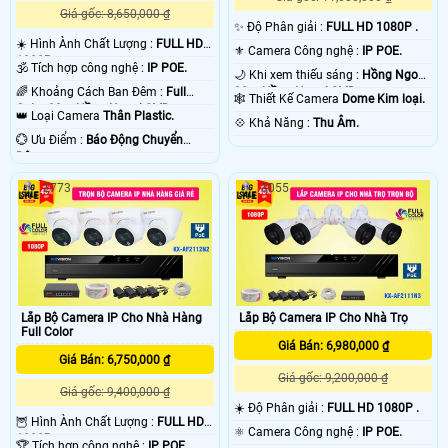
Giá gốc: 8,650,000 ₫
✨ Độ Phân giải :
FULL HD 1080P .
☀️ Hình Ành Chất Lượng :
FULL HD
⚜️ Camera Công nghệ :
IP POE.
1080P .
🕉️ Tích hợp công nghệ :
IP POE.
🌙 Khi xem thiếu sáng :
Hồng Ngoại
🌈 Khoảng Cách Ban Đêm :
Full
30m Hồng Ngoại SMD.
🕸️ Thiết Kế Camera
Dome Kim loại.
Color 20m Hồng Ngoại SMD.
👑 Loại Camera
Thân Plastic.
️💠 Khả Năng :
Thu Âm.
️💮 Ưu Điểm :
Báo Động Chuyển
Động.
2773
3055
Lắp Bộ Camera IP Cho Nhà Hàng
Lắp Bộ Camera IP Cho Nhà Trọ
Full Color
Giá Bán: 6,980,000 ₫
Giá Bán: 6,750,000 ₫
Giá gốc: 9,200,000 ₫
Giá gốc: 9,400,000 ₫
☀️ Độ Phân giải :
FULL HD 1080P .
🦉 Hình Ành Chất Lượng :
FULL HD
⚛️ Camera Công nghệ :
IP POE.
1080P .
🏆 Tích hợp công nghệ :
IP POE.