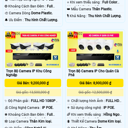
⭐ Khi xem thiếu sáng :
Full Color
❂ Khoảng Cách Ban Đêm :
Full
20m Có Màu Ban Ðêm.
👑 Mẫu Camera
Thân Plastic.
Color 20m Có Màu Ban Ðêm.
🎨 Camera Dòng
Dome Plastic.
️🎙 Khả Năng :
Thu hình Chất Lượng.
️🔔 Ưu Điểm :
Thu hình Chất Lượng.
2806
3302
Trọn Bộ Camera IP Khu Công
Trọn Bộ Camera IP Cho Quán Cà
Nghiệp
Phê
Giá Bán: 9,200,000 ₫
Giá Bán: 8,900,000 ₫
Giá gốc: 13,500,000 ₫
Giá gốc: 12,500,000 ₫
✨ Độ Phân giải :
FULL HD 1080P .
🔆 Chất lượng hình Ảnh :
FULL HD
1080P .
🕉️ Công Nghệ Camera :
IP POE.
⚜️ Sử dụng công nghệ :
IP POE.
❃ Khoảng Cách Ban Đêm :
Full
🌈 Khi xem thiếu sáng :
Hồng Ngoại
Color 40m Có Màu Ban Ðêm.
30m Có Màu Ban Ðêm.
🕸️ Loại Camera
Thân Kim loại.
🐜 Thiết Kế Camera
Dome Kim loại.