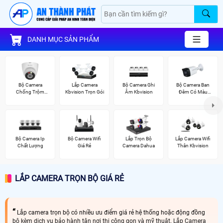
DANH MỤC SẢN PHẨM
Bộ Camera
Lắp Camera
Bộ Camera Ghi
Bộ Camera Ban
Chống Trộm
Kbvision Trọn Gói
Âm Kbvision
Đêm Có Màu
Kbvision
Kbvision
Bộ Camera Ip
Bộ Camera Wifi
Lắp Trọn Bộ
Lắp Camera Wifi
Chất Lượng
Giá Rẻ
Camera Dahua
Thân Kbvision
LẮP CAMERA TRỌN BỘ GIÁ RẺ
Lắp camera trọn bộ có nhiều ưu điểm giá rẻ hệ thống hoặc động đồng
bộ kèm dịch vụ bảo hành tận nơi thi cộng gọn và mỹ thuật. Lắp Camera