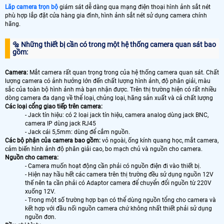
Lăp camera trọn bộ
giám sát dễ dàng qua mạng điện thoại hình ảnh sắt nét
phù hợp lắp đặt cửa hàng gia đình, hình ảnh sắt nét sử dụng camera chính
hãng.
🔩 Những thiết bị cần có trong một hệ thống camera quan sát bao
gồm:
Camera:
Mắt camera rất quan trọng trong của hệ thống camera quan sát. Chất
lượng camera có ảnh hưởng lớn đến chất lượng hình ảnh, độ phân giải, màu
sắc của toàn bộ hình ảnh mà bạn nhận được. Trên thị trường hiện có rất nhiều
dòng camera đa dạng về thể loại, chủng loại, hãng sản xuất và cả chất lượng
Các loại cổng giao tiếp trên camera:
- Jack tín hiệu: có 2 loại jack tín hiệu, camera analog dùng jack BNC,
camera IP dùng jack RJ45
- Jack cái 5,5mm: dùng để cắm nguồn.
Các bộ phận của camera bao gồm:
vỏ ngoài, ống kính quang học, mắt camera,
cảm biến hình ảnh độ phân giải cao, bo mạch chủ và nguồn cho camera.
Nguồn cho camera:
- Camera muốn hoạt động cần phải có nguồn điện đi vào thiết bị.
- Hiện nay hầu hết các camera trên thị trường đều sử dụng nguồn 12V
thế nên ta cần phải có Adaptor camera để chuyển đổi nguồn từ 220V
xuống 12V.
- Trong một số trường hợp bạn có thể dùng nguồn tổng cho camera và
kết hợp với đầu nối nguồn camera chứ không nhất thiết phải sử dụng
nguồn đơn.