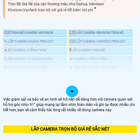
Trọn Bộ Giá Rẻ của các thương hiệu như Dahua, hikvision
Kbvision,Vantech trọn bộ với giá rẻ tết kiệm chi phí
🇨🇳 TRỌN BỘ CAMERA HIKVISION
🇱🇷 LẮP CAMERA KBVISION TRỌN BỘ
🏷 LẮP CAMERA DAHUA TRỌN GÓI
🇻🇳 LẮP CAMERA VANTECH TRỌN GÓI
🔔 BỘ CAMERA CHỐNG TRỘM
🖥 LẮP CAMERA TRỌN BỘ
🏷 BỘ CAMERA CÓ MÀU BAN ĐÊM
📣 CAMERA CHỐNG TRỘM
💡 CAMERA CÓ MÀU BAN ĐÊM
️🎤 TRỌN BỘ CAMERA CÓ THU ÂM
📶 TRỌN BỘ CAMERA WIFI
📦 LẮP CAMERA TRỌN GÓI GIÁ RẺ
Việc giám sát và bảo vệ an ninh sẽ trở nên dễ dàng hơn với camera quan sát
hỗ trợ góc nhìn 91° giúp mang lại tầm nhìn toàn diện và ghi lại được nhiều chi
🗳 Lắp Camera Trọn Gói tiết kiệm chi phí giám sát ổn định dịch vụ uy tín tại An
tiết hơn, bạn sẽ cảm thấy hài lòng rất nhiều về dòng camera này
Thành Phát, trọn bộ camera chính hãng phù hợp với nhu cầu sử dụng camera
cho gia đình, văn phòng cửa hàng và nhà xưởng, bộ camera giá rẻ thiết kế tối
ưu nhất tiết kiệm chi phí nhất cho khách hàng những sản phẩm camera sử
dụng thương hiệu uy tín..
LẮP CAMERA TRỌN BỘ GIÁ RẺ SẮC NÉT
LẮP CAMERA TRỌN GÓI GIÁ RẺ