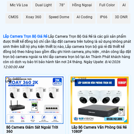
GIÁ LẮP
Mic Và Loa
Dual Light
78°
Hồng Ngoại
Full Color
AI
💰 Camera Quan Sát Gia Đình Ghi Âm 2K
CMOS
Xoay 360
Speed Dome
AI Coding
IP66
3D DNR
3.499.000 VNĐ
Gói 4 camera Dahua giám sát gia đình
🎙 Bộ 4 Camera Ghi Âm Giá Rẻ - Hồng Ngoại 80m
Lắp Camera Trọn Bộ Giá Rẻ
Lắp Camera Trọn Bộ Giá Rẻ là các gói sản phẩm
5.900.000 VNĐ
Camera Thu Âm -Hồng ngoại 80m
được thiết kế đồng bộ chỉ cần lắp đặt camera trên tường là sử dụng không phát
sinh thêm bất kỳ phụ kiện thiết bị nào, Lắp camera trọn bộ giá rẻ đã thiết kế
💣 Lắp Camera FUL Color
đồng bộ theo hãng bao gồm đầu ghi hình camera, phụ kiện , nhân công lắp đặt
trọn bộ camera ngoài ra khi lắp camera trọn bô tại An Thành Phát khách hàng
5.599.000 VNĐ
Bộ 4 Camera Hikvision Có Màu Ban Đêm
còn có dịch vụ bảo trì bảo hành tân nơi 24 tháng. Ngày Upate:
8/4/2026
12:00:00 AM
💮 Lắp Camera IP Siêu Nét
4.000.00 VNĐ
Trọn Gói 4 camera Ip cao cấp
1400
1398
🔆️ Dịch vụ lắp camera trọn gói tại An Thành Phát bao gồm nhân công lắp đặt
bảo trì bảo hành hệ thống camera tân nơi, trọn gói camera được thiết kết bao
gồm đầu ghi hình ,camera ,ổ cứng lưu trữ và phụ kiện đầy đủ để lắp hệ thống
camera lên hình dơn giản nhất. ☎
Bộ Camera Giám Sát Ngoài Trời
Lắp Bộ Camera Văn Phòng Giá Rẻ
360
1080P