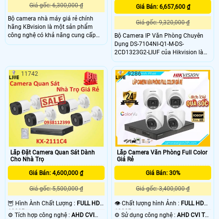
Giá gốc: 6,300,000 ₫
Giá Bán: 6,657,600 ₫
Bộ camera nhà máy giá rẻ chính
Giá gốc: 9,320,000 ₫
hãng KBvision là một sản phẩm
công nghệ có khả năng cung cấp
Bộ Camera IP Văn Phòng Chuyên
thông tin chi tiết và đầy đủ về việc
Dụng DS-7104NI-Q1-M-DS-
lắp đặt camera nhà máy. Bộ lắp bộ
2CD1323G2-LIUF của Hikvision là
này được tích hợp với chức năng thu
lựa chọn tối ưu cho việc giám sát an
âm, giúp ghi lại tiếng nói và âm
ninh trong môi trường văn phòng.
11742
9286
thanh trong khu vực được giám sát.
Với độ nét lên đến 2.0 full HD 1080
cho ra hình ảnh sắc nét, chi tiết và
chất lượng cao
Lắp Đặt Camera Quan Sát Dành
Lắp Camera Văn Phòng Full Color
Cho Nhà Trọ
Giá Rẻ
Giá Bán: 4,600,000 ₫
Giá Bán: 30%
Giá gốc: 5,500,000 ₫
Giá gốc: 3,400,000 ₫
🦉 Hình Ành Chất Lượng :
FULL HD
👁 Chất lượng hình Ảnh :
FULL HD
1080P .
1080P .
⚙ Tích hợp công nghệ :
AHD CVI
⚙ Sử dụng công nghệ :
AHD CVI TVI