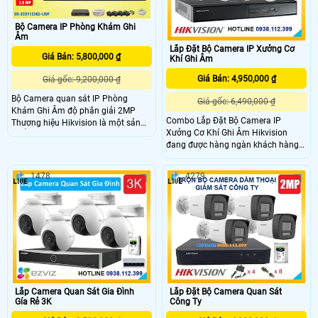
Bộ Camera IP Phòng Khám Ghi
Âm
Lắp Đặt Bộ Camera IP Xưởng Cơ
Giá Bán: 5,800,000 ₫
Khí Ghi Âm
Giá Bán: 4,950,000 ₫
Giá gốc: 9,200,000 ₫
Bộ Camera quan sát IP Phòng
Giá gốc: 6,490,000 ₫
Khám Ghi Âm độ phân giải 2MP
Combo Lắp Đặt Bộ Camera IP
Thương hiệu Hikvision là một sản
Xưởng Cơ Khí Ghi Âm Hikvision
phẩm thiết kế mỹ thuật tối ưu tích
đang được hàng ngàn khách hàng
hợp nhiều công nghệ hiện đại có
đánh giá cao với chất lượng tốt và
màu ban đêm. Với khả năng trang
mẫu mã đẹp. Combo này không chỉ
bị thu âm trong phạm vi 3m, giúp
1478
4279
mang lại hình ảnh sắc nét mà còn
ghi lại âm thanh tại phòng khám
có giá thành rất hợp lý. Với sự tin
một cách chính xác và chi tiết
cậy và độ bền cao, bộ camera IP
này đảm bảo tăng cường an ninh
cho xưởng cơ khí
Lắp Camera Quan Sát Gia Đình
Lắp Đặt Bộ Camera Quan Sát
Gía Rẻ 3K
Công Ty