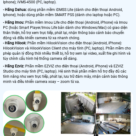
Iphone); iVMS-4500 (PC, laptop).
- Hãng Dahua:
dùng phần mềm iDMSS Lite (dành cho điện thoại Android,
Iphone); hoặc dùng phần mềm SMART PSS (dành cho laptop hoặc PC).
- Hãng Imou:
Phần mềm Imou Life cho điện thoại (Android, iPhone) và Imou
PC (hoặc Smart Player/Imou Life bản dành cho Windows/Mac) có giao diện
thân thiện, hỗ trợ xem trực tiếp, phát lại, nhận thông báo cảnh báo chuyển
động và điều khiển camera từ xa nhanh chóng.
- Hãng Hilook:
Phần mềm HilookVision cho điện thoại (Android, iPhone):
HilookVision và HilookVision Client cho máy tính (PC, laptop). Phần mềm cho
phép quản lý đồng thời nhiều thiết bị, hỗ trợ xem lại video, xuất file ghi hình và
tùy chỉnh cấu hình hệ thống camera dễ dàng.
- Hãng Ezviz:
Phần mềm EZVIZ cho điện thoại (Android, iPhone) và EZVIZ
Studio cho máy tính (PC, laptop). Hệ sinh thái phần mềm hỗ trợ đầy đủ các
tính năng như xem trực tiếp, phát lại, lưu trữ đám mây, nhận cảnh báo thông
minh và điều khiển camera xoay – zoom từ xa.