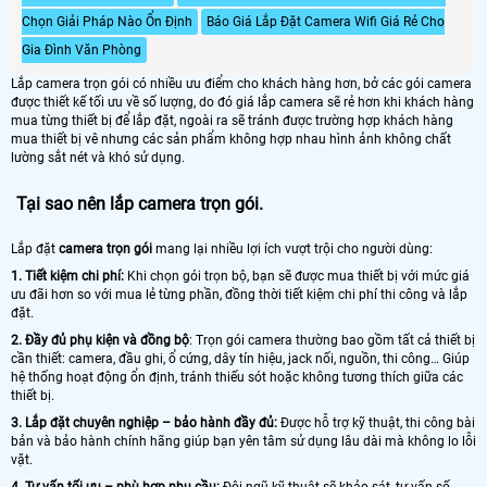
Chọn Giải Pháp Nào Ổn Định
Báo Giá Lắp Đặt Camera Wifi Giá Rẻ Cho
Gia Đình Văn Phòng
Lắp camera trọn gói có nhiều ưu điểm cho khách hàng hơn, bở các gói camera
được thiết kế tối ưu về số lượng, do đó giá lắp camera sẽ rẻ hơn khi khách hàng
mua từng thiết bị để lắp đặt, ngoài ra sẽ tránh được trường hợp khách hàng
mua thiết bị vê nhưng các sản phẩm không hợp nhau hình ảnh không chất
lường sắt nét và khó sử dụng.
Tại sao nên lắp camera trọn gói.
Lắp đặt
camera trọn gói
mang lại nhiều lợi ích vượt trội cho người dùng:
1. Tiết kiệm chi phí:
Khi chọn gói trọn bộ, bạn sẽ được mua thiết bị với mức giá
ưu đãi hơn so với mua lẻ từng phần, đồng thời tiết kiệm chi phí thi công và lắp
đặt.
2. Đầy đủ phụ kiện và đồng bộ
: Trọn gói camera thường bao gồm tất cả thiết bị
cần thiết: camera, đầu ghi, ổ cứng, dây tín hiệu, jack nối, nguồn, thi công… Giúp
hệ thống hoạt động ổn định, tránh thiếu sót hoặc không tương thích giữa các
thiết bị.
3. Lắp đặt chuyên nghiệp – bảo hành đầy đủ:
Được hỗ trợ kỹ thuật, thi công bài
bản và bảo hành chính hãng giúp bạn yên tâm sử dụng lâu dài mà không lo lỗi
vặt.
4. Tư vấn tối ưu – phù hợp nhu cầu:
Đội ngũ kỹ thuật sẽ khảo sát, tư vấn số