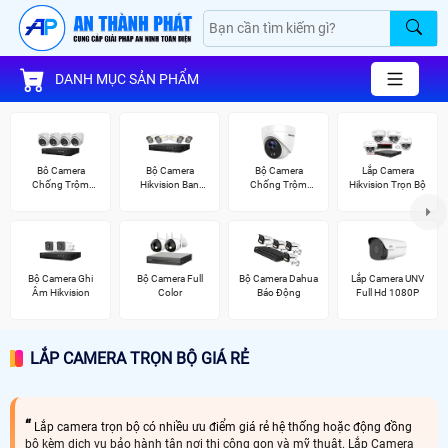
DANH MỤC SẢN PHẨM
Bô Camera
Bộ Camera
Bộ Camera
Lắp Camera
Chống Trộm
Hikvision Ban
Chống Trộm
Hikvision Trọn Bộ
Hikvision
Đêm Có Màu
Hikvision
Bộ Camera Ghi
Bộ Camera Full
Bộ Camera Dahua
Lắp Camera UNV
Âm Hikvision
Color
Báo Động
Full Hd 1080P
LẮP CAMERA TRỌN BỘ GIÁ RẺ
Lắp camera trọn bộ có nhiều ưu điểm giá rẻ hệ thống hoặc động đồng
bộ kèm dịch vụ bảo hành tận nơi thi cộng gọn và mỹ thuật. Lắp Camera