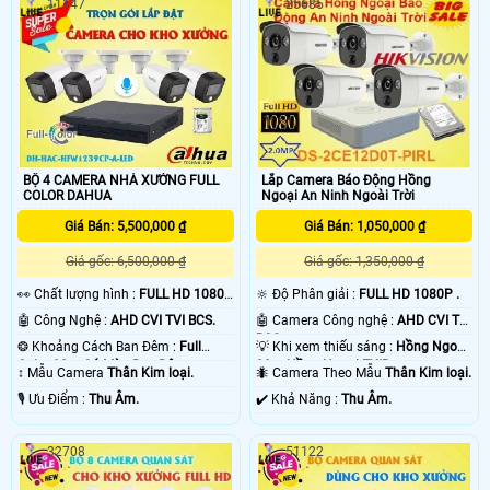
11147
25685
BỘ 4 CAMERA NHÀ XƯỞNG FULL
Lắp Camera Báo Động Hồng
COLOR DAHUA
Ngoại An Ninh Ngoài Trời
Giá Bán: 5,500,000 ₫
Giá Bán: 1,050,000 ₫
Giá gốc: 6,500,000 ₫
Giá gốc: 1,350,000 ₫
️👀 Chất lượng hình :
FULL HD 1080P
🔆 Độ Phân giải :
FULL HD 1080P .
.
🤖️ Công Nghệ :
AHD CVI TVI BCS.
🤖️ Camera Công nghệ :
AHD CVI TVI
BCS.
❂ Khoảng Cách Ban Đêm :
Full
💡 Khi xem thiếu sáng :
Hồng Ngoại
Color 20m Có Màu Ban Ðêm.
20m Hồng Ngoại EXIR.
↕️ Mẫu Camera
Thân Kim loại.
🐜 Camera Theo Mẫu
Thân Kim loại.
️🎙 Ưu Điểm :
Thu Âm.
️✔️ Khả Năng :
Thu Âm.
32708
51122