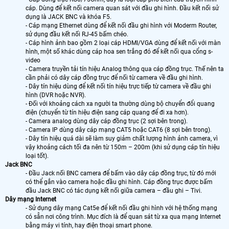
cáp. Dùng để kết nối camera quan sát với đầu ghi hình. Đầu kết nối sử
dụng là JACK BNC và khóa F5.
- Cáp mạng Ethernet dùng để kết nối đầu ghi hình với Moderm Router,
sử dụng đầu kết nối RJ-45 bấm chéo.
- Cáp hình ảnh bao gồm 2 loại cáp HDMI/VGA dùng để kết nối với màn
hình, một số khác dùng cáp hoa sen trắng đó để kết nối qua cổng s-
video
- Camera truyền tải tín hiệu Analog thông qua cáp đồng trục. Thế nên ta
cần phải có dây cáp đồng trục để nối từ camera về đầu ghi hình.
- Dây tín hiệu dùng để kết nối tín hiệu trực tiếp từ camera về đầu ghi
hình (DVR hoặc NVR).
- Đối với khoảng cách xa người ta thường dùng bộ chuyển đổi quang
điện (chuyển từ tín hiệu điện sang cáp quang để đi xa hơn).
- Camera analog dùng dây cáp đồng trục (2 sợi bên trong).
- Camera IP dùng dây cáp mạng CAT5 hoặc CAT6 (8 sợi bên trong).
- Dây tín hiệu quá dài sẽ làm suy giảm chất lượng hình ảnh camera, vì
vậy khoảng cách tối đa nên từ 150m – 200m (khi sử dụng cáp tín hiệu
loại tốt).
Jack BNC
- Đầu Jack nối BNC camera để bấm vào dây cáp đồng trục, từ đó mới
có thể gắn vào camera hoặc đầu ghi hình. Cáp đồng trục được bấm
đầu Jack BNC có tác dụng kết nối giữa camera – đầu ghi – Tivi.
Dây mạng Internet
- Sử dụng dây mạng Cat5e để kết nối đầu ghi hình với hệ thống mạng
có sẵn nơi công trình. Mục đích là để quan sát từ xa qua mạng Internet
bằng máy vi tính, hay điện thoại smart phone.