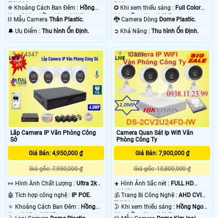
TVI BCS.
BCS.
❈ Khoảng Cách Ban Đêm :
Hồng
✪ Khi xem thiếu sáng :
Full Color
Ngoại 20m Hồng Ngoại SMD.
20m Hồng Ngoại SMD.
⛓ Mẫu Camera
Thân Plastic.
🐉️ Camera Dòng
Dome Plastic.
️🔔 Ưu Điểm :
Thu hình Ổn Định.
️➲ Khả Năng :
Thu hình Ổn Định.
14347
13923
Lắp Camera IP Văn Phòng Công
Camera Quan Sát Ip Wifi Văn
Sở
Phòng Công Ty
Giá Bán: 4,950,000 ₫
Giá Bán: 7,900,000 ₫
Giá gốc: 7,950,000 ₫
Giá gốc: 10,800,000 ₫
️👀 Hình Ành Chất Lượng :
Ultra 2k .
☀️ Hình Ảnh Sắc nét :
FULL HD
1080P .
🤖️ Tích hợp công nghệ :
IP POE.
🕉️ Trang Bị Công Nghệ :
AHD CVI
TVI BCS.
🔅 Khoảng Cách Ban Đêm :
Hồng
🌛 Khi xem thiếu sáng :
Hồng Ngoại
Ngoại 25m ONVIF.
20m Hồng Ngoại SMD.