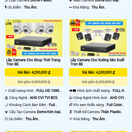
🤹 Loại Camera
Dome Plastic.
💎 Mẫu Camera
Dome Kim loại.
️🎙 Ưu Điểm :
Thu Âm.
️↭ Khả Năng :
Thu Âm.
3104
2285
Lắp Camera Cho Shop Thời Trang
Lắp Camera Cho Xưởng Sản Xuất
Trọn Bộ
Trọn Bộ
Giá Bán: 4,200,000 ₫
Giá Bán: 4,200,000 ₫
Giá gốc: 6,300,000 ₫
Giá gốc: 6,200,000 ₫
️⚡ Chất lượng hình :
FULL HD 1080P
👁️‍🗨 Hình ảnh chất lượng :
FULL HD
.
1080P .
🤖️ Công Nghệ :
AHD CVI TVI BCS.
👍 Công Nghệ Hình Ảnh :
AHD CVI
TVI BCS.
🌙 Khoảng Cách Ban Đêm :
Full
🌈 Khi xem thiếu sáng :
Full Color
Color 20m Có Màu Ban Ðêm.
20m Có Màu Ban Ðêm.
💎 Cấu Tạo Camera
Dome Kim loại.
🗜️ Thiết Kế Camera
Thân Plastic.
️🆑 Ưu Điểm :
Thu Âm.
️💠 Khả Năng :
Thu Âm.