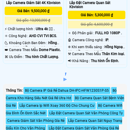
Lắp Camera Giám Sát 4K Kbvision
Lắp Đặt Camera Quan Sát
Kbvision
Giá Bán: 9,500,000 ₫
Giá Bán: 5,300,000 ₫
Giá gốc: 13,000,000 ₫
Giá gốc: 6,600,000 ₫
️⚡ Chất lượng hình :
Ultra 4k 👍🏾 .
🔅 Độ Phân giải :
FULL HD 1080P .
⚛️ Công Nghệ :
AHD CVI TVI BCS.
🤖️ Camera Công nghệ :
IP.
🌜 Khoảng Cách Ban Đêm :
Hồng
❈ Khi xem thiếu sáng :
Hồng Ngoại
Ngoại 20m Hồng Ngoại Smart IR.
👑 Camera Theo Mẫu
Dome Plastic.
20m Hồng Ngoại SMD.
⚒ Camera Theo Mẫu
Thân Kim loại.
️⌘ Ưu Điểm :
Thu hình Chất Lượng.
️📢 Khả Năng :
Thu hình Ổn Định.
1
⫸
Thông Tin:
Bộ Camera IP Giá Rẻ Dahua DH-IPC-HFW1230S1P-S5
Bộ
Camra Kho Hàng Siêu Nét Giá Rẻ Utra Hd
Bộ Camera Quan Sát Bệnh Viện
Giá Rẻ
Lắp Camera Ip Wifi Xoay 360 Độ Cho Chung Cư
Bộ Camera Wifi
Gia Đình Ổn Định Sắc Nét
Lắp Đặt Camera Quan Sát Văn Phòng Công Ty
Camera Giám Sát Văn Phòng Gía Rẻ
Lắp Camera Quan Sát Nguy Trang
Giấu Kín Cho Văn Phòng
Lắp Đặt Camera Giám Sát Văn Phòng Giá Rẻ