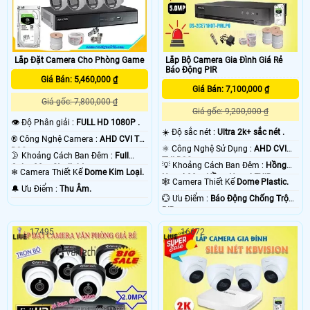
Lắp Đặt Camera Cho Phòng Game
Lắp Bộ Camera Gia Đình Giá Rẻ
Báo Động PIR
Giá Bán: 5,460,000 ₫
Giá Bán: 7,100,000 ₫
Giá gốc: 7,800,000 ₫
Giá gốc: 9,200,000 ₫
👁 Độ Phân giải :
FULL HD 1080P .
☀️ Độ sắc nét :
Ultra 2k+ sắc nét .
®️ Công Nghệ Camera :
AHD CVI TVI
⚛️ Công Nghệ Sử Dụng :
AHD CVI
BCS.
🌛 Khoảng Cách Ban Đêm :
Full
TVI BCS.
💡 Khoảng Cách Ban Đêm :
Hồng
Color 20m Starlight.
❄ Camera Thiết Kế
Dome Kim Loại.
Ngoại 20m Hồng Ngoại EXIR.
🕸️ Camera Thiết Kế
Dome Plastic.
️🔔 Ưu Điểm :
Thu Âm.
️💮 Ưu Điểm :
Báo Động Chống Trộm
PIR.
17495
16672