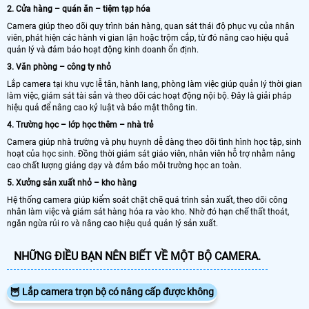
2. Cửa hàng – quán ăn – tiệm tạp hóa
Camera giúp theo dõi quy trình bán hàng, quan sát thái độ phục vụ của nhân
viên, phát hiện các hành vi gian lận hoặc trộm cắp, từ đó nâng cao hiệu quả
quản lý và đảm bảo hoạt động kinh doanh ổn định.
3. Văn phòng – công ty nhỏ
Lắp camera tại khu vực lễ tân, hành lang, phòng làm việc giúp quản lý thời gian
làm việc, giám sát tài sản và theo dõi các hoạt động nội bộ. Đây là giải pháp
hiệu quả để nâng cao kỷ luật và bảo mật thông tin.
4. Trường học – lớp học thêm – nhà trẻ
Camera giúp nhà trường và phụ huynh dễ dàng theo dõi tình hình học tập, sinh
hoạt của học sinh. Đồng thời giám sát giáo viên, nhân viên hỗ trợ nhằm nâng
cao chất lượng giảng dạy và đảm bảo môi trường học an toàn.
5. Xưởng sản xuất nhỏ – kho hàng
Hệ thống camera giúp kiểm soát chặt chẽ quá trình sản xuất, theo dõi công
nhân làm việc và giám sát hàng hóa ra vào kho. Nhờ đó hạn chế thất thoát,
ngăn ngừa rủi ro và nâng cao hiệu quả quản lý sản xuất.
NHỮNG ĐIỀU BẠN NÊN BIẾT VỀ MỘT BỘ CAMERA.
🦉 Lắp camera trọn bộ có nâng cấp được không