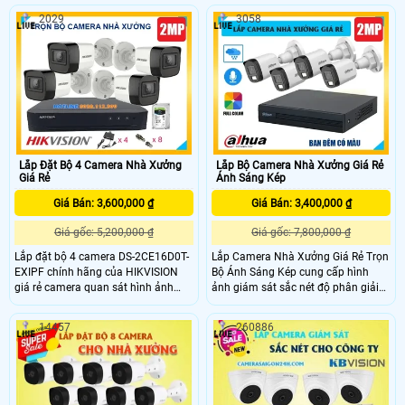
hợp lắp đặt trong phòng và những
năng chống ngược sáng , chịu mưa
2029
3058
nơi ẩm ướt trọn bộ phù hợp lắp cho
nắng ngoài trời rất phù hợp cho
gia đình, cửa hàng, nhà trọ, văn
khách hàng có nhu cầu lắp camera
phòng, tiệm vàng, trường học, . . .
ngoài trời hay kho hàng , nhà xưởng
, bãi xe , nơi có nhiệt độ âm nóng .
Lắp Đặt Bộ 4 Camera Nhà Xưởng
Lắp Bộ Camera Nhà Xưởng Giá Rẻ
Giá Rẻ
Ánh Sáng Kép
Giá Bán: 3,600,000 ₫
Giá Bán: 3,400,000 ₫
Giá gốc: 5,200,000 ₫
Giá gốc: 7,800,000 ₫
Lắp đặt bộ 4 camera DS-2CE16D0T-
Lắp Camera Nhà Xưởng Giá Rẻ Trọn
EXIPF chính hãng của HIKVISION
Bộ Ánh Sáng Kép cung cấp hình
giá rẻ camera quan sát hình ảnh
ảnh giám sát sắc nét độ phân giải
sắc nét với độ phân giải 2MP Full
Full HD 1080P, camera tích hợp
HD 1080P hồng ngoại 20m camera
micro hỗ trợ ghi âm thanh rõ ràng
14457
260886
được thiết kế thân trụ cố định cứng
và đặc biệt hơn là công nghệ ánh
cáp chuẩn IP67 phù hợp lắp đặt cả
sáng kép thông minh. Với tầm xa
trong nhà và ngoài trời.
đèn led trắng: 20m, tầm xa hồng
ngoại 30m, camera sẽ ghi lại toàn
bộ nhà xưởng có màu sắc sinh