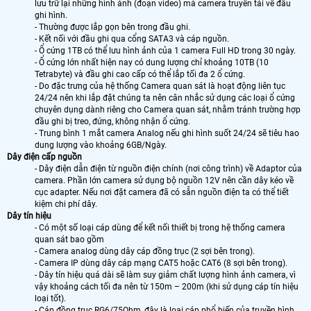
lưu trữ lại những hình ảnh (đoạn video) mà camera truyền tải về đầu
ghi hình.
- Thường được lắp gọn bên trong đầu ghi.
- Kết nối với đầu ghi qua cổng SATA3 và cáp nguồn.
- Ổ cứng 1TB có thể lưu hình ảnh của 1 camera Full HD trong 30 ngày.
- Ổ cứng lớn nhất hiện nay có dung lượng chỉ khoảng 10TB (10
Tetrabyte) và đầu ghi cao cấp có thể lắp tối đa 2 ổ cứng.
- Do đặc trưng của hệ thống Camera quan sát là hoạt động liên tục
24/24 nên khi lắp đặt chúng ta nên cân nhắc sử dụng các loại ổ cứng
chuyên dụng dành riêng cho Camera quan sát, nhằm tránh trường hợp
đầu ghi bị treo, đứng, không nhận ổ cứng.
- Trung bình 1 mắt camera Analog nếu ghi hình suốt 24/24 sẽ tiêu hao
dung lượng vào khoảng 6GB/Ngày.
Dây điện cấp nguồn
- Dây điện dẫn điện từ nguồn điện chính (nơi công trình) về Adaptor của
camera. Phần lớn camera sử dụng bộ nguồn 12V nên cần dây kéo về
cục adapter. Nếu nơi đặt camera đã có sẵn nguồn điện ta có thể tiết
kiệm chi phí dây.
Dây tín hiệu
- Có một số loại cáp dùng để kết nối thiết bị trong hệ thống camera
quan sát bao gồm
- Camera analog dùng dây cáp đồng trục (2 sợi bên trong).
- Camera IP dùng dây cáp mạng CAT5 hoặc CAT6 (8 sợi bên trong).
- Dây tín hiệu quá dài sẽ làm suy giảm chất lượng hình ảnh camera, vì
vậy khoảng cách tối đa nên từ 150m – 200m (khi sử dụng cáp tín hiệu
loại tốt).
- Cáp đồng trục RG6/75Ohm, đây là loại cáp phổ biến của truyền hình