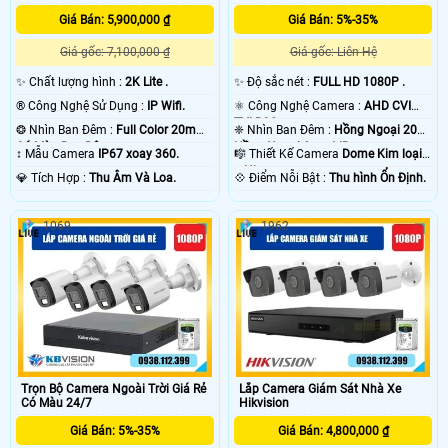
Giá Bán: 5,900,000 ₫
Giá Bán: 5%-35%
Giá gốc: 7,100,000 ₫
Giá gốc: Liên Hệ
✨ Chất lượng hình :
2K Lite .
✨ Độ sắc nét :
FULL HD 1080P .
®️ Công Nghệ Sử Dụng :
IP Wifi.
⚛️ Công Nghệ Camera :
AHD CVI
TVI BCS.
'
❂ Nhìn Ban Đêm :
Full Color 20m
❈ Nhìn Ban Đêm :
Hồng Ngoại 20m
Có Màu Ban Ðêm.
Hồng Ngoại Smart IR.
↕️ Mẫu Camera
IP67 xoay 360.
🎼️ Thiết Kế Camera
Dome Kim loại
+ Nhựa.
️💎 Tích Hợp :
Thu Âm Và Loa.
️💠 Điểm Nỗi Bật :
Thu hình Ổn Định.
1069
1962
Trọn Bộ Camera Ngoài Trời Giá Rẻ
Lắp Camera Giám Sát Nhà Xe
Có Màu 24/7
Hikvision
Giá Bán: 5%-35%
Giá Bán: 4,800,000 ₫