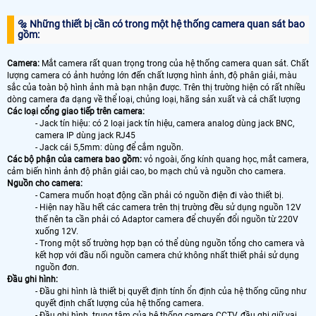
🔩 Những thiết bị cần có trong một hệ thống camera quan sát bao
gồm:
Camera:
Mắt camera rất quan trọng trong của hệ thống camera quan sát. Chất
lượng camera có ảnh hưởng lớn đến chất lượng hình ảnh, độ phân giải, màu
sắc của toàn bộ hình ảnh mà bạn nhận được. Trên thị trường hiện có rất nhiều
dòng camera đa dạng về thể loại, chủng loại, hãng sản xuất và cả chất lượng
Các loại cổng giao tiếp trên camera:
- Jack tín hiệu: có 2 loại jack tín hiệu, camera analog dùng jack BNC,
camera IP dùng jack RJ45
- Jack cái 5,5mm: dùng để cắm nguồn.
Các bộ phận của camera bao gồm:
vỏ ngoài, ống kính quang học, mắt camera,
cảm biến hình ảnh độ phân giải cao, bo mạch chủ và nguồn cho camera.
Nguồn cho camera:
- Camera muốn hoạt động cần phải có nguồn điện đi vào thiết bị.
- Hiện nay hầu hết các camera trên thị trường đều sử dụng nguồn 12V
thế nên ta cần phải có Adaptor camera để chuyển đổi nguồn từ 220V
xuống 12V.
- Trong một số trường hợp bạn có thể dùng nguồn tổng cho camera và
kết hợp với đầu nối nguồn camera chứ không nhất thiết phải sử dụng
nguồn đơn.
Đầu ghi hình:
- Đầu ghi hình là thiết bị quyết định tính ổn định của hệ thống cũng như
quyết định chất lượng của hệ thống camera.
- Đầu ghi hình trung tâm của hệ thống camera CCTV, đầu ghi giữ vai