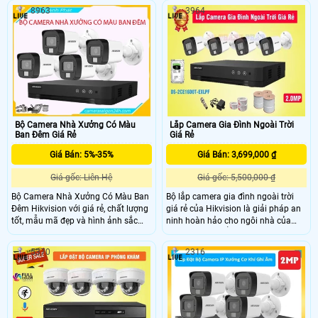
Camera Ngoài Trời Ban Đêm Có
gia đình hiệu quả tối ưu nhất. Đây là
8963
3964
Màu Giá Rẻ DS-2CE16D0T-EXLPF
bộ camera Gia Đình An Thành Phát
đến từ hãng Hikvision với ghi hình
đã chọn lọc và đưa ra combo gói
chất lượng Full HD 1080P sắc nét,
lắp camera IP gia đình trọn bộ DS-
trang bị công nghệ giám sát ban
2CD1321G2-LIU với nhiều chức
đêm linh hoạt có màu hay hồng
năng thông minh và tiện ích mà giá
ngoại nhờ tích hợp đèn ánh sáng
cả lại phải chăng, phù hợp cho mọi
trắng tầm xa 20m
gia đình
Bộ Camera Nhà Xưởng Có Màu
Lắp Camera Gia Đình Ngoài Trời
Ban Đêm Giá Rẻ
Giá Rẻ
Giá Bán: 5%-35%
Giá Bán: 3,699,000 ₫
Giá gốc: Liên Hệ
Giá gốc: 5,500,000 ₫
Bộ Camera Nhà Xưởng Có Màu Ban
Bộ lắp camera gia đình ngoài trời
Đêm Hikvision với giá rẻ, chất lượng
giá rẻ của Hikvision là giải pháp an
tốt, mẫu mã đẹp và hình ảnh sắc
ninh hoàn hảo cho ngôi nhà của
nét là sự lựa chọn lý tưởng cho việc
bạn. Bộ sản phẩm này được trang bị
trang bị hệ thống an ninh cho nhà
chức năng vượt trội chống nước,
5370
2316
xưởng. Được thiết kế đặc biệt để
giúp camera hoạt động ổn định dù
chống nước nên bạn sẽ không cần
trong môi trường thời tiết khắc
phải lo lắng về mưa nắng hay bụi
nghiệt. Thiết kế mẫu mã phong phú
bẩn của nhà xưởng ảnh hưởng đến
của thương hiệu camera Hikvision
hệ thống camera của mình.
sẽ phù hợp với mọi nhu cầu của gia
đình bạn