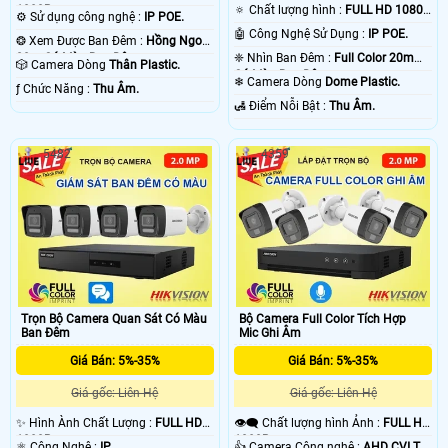
🔅 Chất lượng hình :
FULL HD 1080P
1080P .
⚙ Sử dụng công nghệ :
IP POE.
.
🤖️ Công Nghệ Sử Dụng :
IP POE.
❂ Xem Được Ban Đêm :
Hồng Ngoại
❈ Nhìn Ban Đêm :
Full Color 20m
20m Có Màu Ban Ðêm.
🎲 Camera Dòng
Thân Plastic.
Có Màu Ban Ðêm.
❄ Camera Dòng
Dome Plastic.
️ƒ Chức Năng :
Thu Âm.
️🛃 Điểm Nỗi Bật :
Thu Âm.
5482
4359
Trọn Bộ Camera Quan Sát Có Màu
Bộ Camera Full Color Tích Hợp
Ban Đêm
Mic Ghi Âm
Giá Bán: 5%-35%
Giá Bán: 5%-35%
Giá gốc: Liên Hệ
Giá gốc: Liên Hệ
✨ Hình Ành Chất Lượng :
FULL HD
👁️‍🗨 Chất lượng hình Ảnh :
FULL HD
1080P .
1080P .
⚛️ Công Nghệ :
IP.
👍 Camera Công nghệ :
AHD CVI TVI