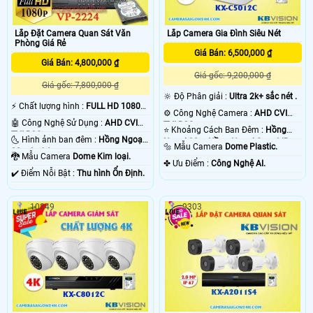
Lắp Đặt Camera Quan Sát Văn
Lắp Camera Gia Đình Siêu Nét
Phòng Giá Rẻ
Giá Bán: 6,500,000 ₫
Giá Bán: 4,800,000 ₫
Giá gốc: 9,200,000 ₫
Giá gốc: 7,800,000 ₫
🔆 Độ Phân giải :
Ultra 2k+ sắc nét .
️⚡ Chất lượng hình :
FULL HD 1080P
⚙ Công Nghệ Camera :
AHD CVI
.
🤖️ Công Nghệ Sử Dụng :
AHD CVI
TVI BCS.
⭐ Khoảng Cách Ban Đêm :
Hồng
TVI BCS.
🌜 Hình ảnh ban đêm :
Hồng Ngoại
Ngoại 20m Hồng Ngoại Smart IR.
🔩 Mẫu Camera
Dome Plastic.
20m Led Array.
🐉️ Mẫu Camera
Dome Kim loại.
️✤ Ưu Điểm :
Công Nghệ AI.
️✔️ Điểm Nỗi Bật :
Thu hình Ổn Định.
10249
9303