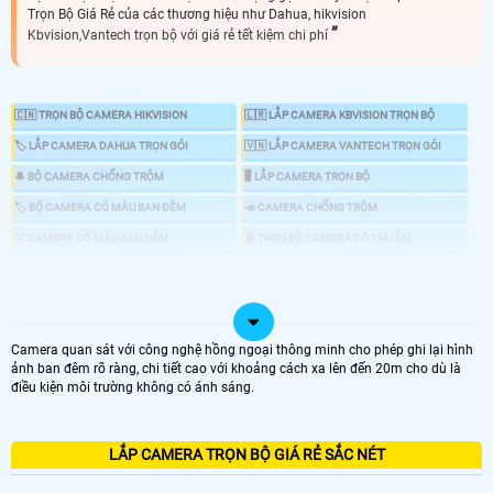
Trọn Bộ Giá Rẻ của các thương hiệu như Dahua, hikvision
Kbvision,Vantech trọn bộ với giá rẻ tết kiệm chi phí
🇨🇳 TRỌN BỘ CAMERA HIKVISION
🇱🇷 LẮP CAMERA KBVISION TRỌN BỘ
🏷 LẮP CAMERA DAHUA TRỌN GÓI
🇻🇳 LẮP CAMERA VANTECH TRỌN GÓI
🔔 BỘ CAMERA CHỐNG TRỘM
🖥 LẮP CAMERA TRỌN BỘ
🏷 BỘ CAMERA CÓ MÀU BAN ĐÊM
📣 CAMERA CHỐNG TRỘM
💡 CAMERA CÓ MÀU BAN ĐÊM
️🎤 TRỌN BỘ CAMERA CÓ THU ÂM
📶 TRỌN BỘ CAMERA WIFI
📦 LẮP CAMERA TRỌN GÓI GIÁ RẺ
Camera quan sát với công nghệ hồng ngoại thông minh cho phép ghi lại hình
ảnh ban đêm rõ ràng, chi tiết cao với khoảng cách xa lên đến 20m cho dù là
🗳 Lắp Camera Trọn Gói tiết kiệm chi phí giám sát ổn định dịch vụ uy tín tại An
điều kiện môi trường không có ánh sáng.
Thành Phát, trọn bộ camera chính hãng phù hợp với nhu cầu sử dụng camera
cho gia đình, văn phòng cửa hàng và nhà xưởng, bộ camera giá rẻ thiết kế tối
ưu nhất tiết kiệm chi phí nhất cho khách hàng những sản phẩm camera sử
dụng thương hiệu uy tín..
LẮP CAMERA TRỌN BỘ GIÁ RẺ SẮC NÉT
LẮP CAMERA TRỌN GÓI GIÁ RẺ