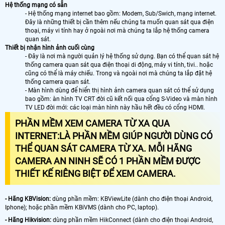
Hệ thống mạng có sẵn
- Hệ thống mạng internet bao gồm: Modem, Sub/Swich, mạng internet.
Đây là những thiết bị cần thêm nếu chúng ta muốn quan sát qua điện
thoại, máy vi tính hay ở ngoài nơi mà chúng ta lắp hệ thống camera
quan sát.
Thiết bị nhận hình ảnh cuối cùng
- Đây là nơi mà người quản lý hệ thống sử dụng. Bạn có thể quan sát hệ
thống camera quan sát qua điện thoại di động, máy vi tính, tivi.. hoặc
cũng có thể là máy chiếu. Trong và ngoài nơi mà chúng ta lắp đặt hệ
thống camera quan sát.
- Màn hình dùng để hiển thị hình ảnh camera quan sát có thể sử dụng
bao gồm: àn hình TV CRT đời cũ kết nối qua cổng S-Video và màn hình
TV LED đời mới: các loại màn hình này hầu hết đều có cổng HDMI.
PHẦN MỀM XEM CAMERA TỪ XA QUA
INTERNET
:LÀ PHẦN MỀM GIÚP NGƯỜI DÙNG CÓ
THỂ QUAN SÁT CAMERA TỪ XA. MỖI HÃNG
CAMERA AN NINH SẼ CÓ 1 PHẦN MỀM ĐƯỢC
THIẾT KẾ RIÊNG BIỆT ĐỂ XEM CAMERA.
- Hãng KBVision:
dùng phần mềm: KBViewLite (dành cho điện thoại Android,
Iphone); hoặc phần mềm KBiVMS (dành cho PC, laptop).
- Hãng Hikvision:
dùng phần mềm HikConnect (dành cho điện thoại Android,