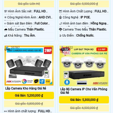
Giá gốc: Liên Hệ
Giá gốc: 5,500,000 ₫
💯 Hình Ảnh Sắc nét :
FULL HD
🦉 Hình Ành Chất Lượng :
FULL HD
1080P .
1080P .
✳️ Công Nghệ Hình Ảnh :
AHD CVI
🤖️ Công Nghệ :
IP POE.
TVI BCS.
⭐ Giám sát Ban Đêm :
Full Color
🌙 Hình ảnh ban đêm :
Hồng Ngoại
20m Có Màu Ban Ðêm.
20m Hồng Ngoại SMD.
🌧️ Mẫu Camera
Thân Plastic.
🐉️ Camera Theo Mẫu
Thân Plastic.
️🛃 Khả Năng :
Thu Âm.
️➲ Ưu Điểm :
Chống Nước.
20787
8322
Lắp Camera Kho Hàng Giá Rẻ
Lắp Bộ Camera IP Cho Văn Phòng
Giá Rẻ
Giá Bán: 5,200,000 ₫
Giá Bán: 5,300,000 ₫
Giá gốc: 5,800,000 ₫
Giá gốc: 6,500,000 ₫
️👀 Hình ảnh chất lượng :
FULL HD