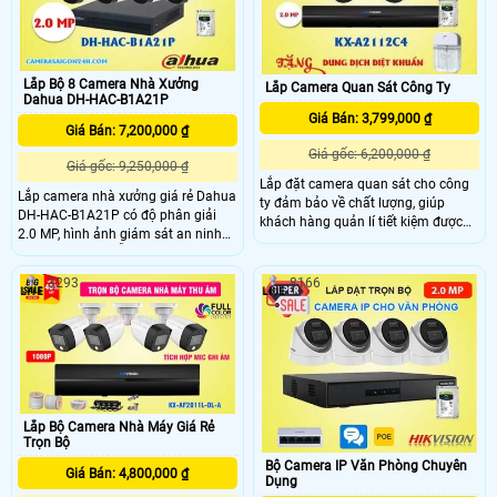
động và đảm bảo an ninh tối ưu
Lắp Bộ 8 Camera Nhà Xưởng
Lắp Camera Quan Sát Công Ty
Dahua DH-HAC-B1A21P
Giá Bán: 3,799,000 ₫
Giá Bán: 7,200,000 ₫
Giá gốc: 6,200,000 ₫
Giá gốc: 9,250,000 ₫
Lắp đặt camera quan sát cho công
Lắp camera nhà xưởng giá rẻ Dahua
ty đảm bảo về chất lượng, giúp
DH-HAC-B1A21P có độ phân giải
khách hàng quản lí tiết kiệm được
2.0 MP, hình ảnh giám sát an ninh
thời gian, chi phí đạt hiệu quả cao
rõ ràng chi tiết, hỗ trợ IP 67 hoạt
trong công việc . Lắp đặt camera
động ngoài trời chống nước, bụi
quan sát văn phòng công ty giám
3293
8166
bẩn. Camera nhà xưởng Dahua DH-
sát nhân viên từ xa qua điện thoại
HAC-B1A21P phù hợp lắp đặt cho
hiệu quả thương hiệu camera
môi trường thời tiết khắc nghiệt như
KBVSION chính hãng chất lượng
ngoài trời, nhà xưởng, công trình, .
FULL HD 1080P ổn định giá rẻ hiệu
quả cao.
Lắp Bộ Camera Nhà Máy Giá Rẻ
Trọn Bộ
Bộ Camera IP Văn Phòng Chuyên
Giá Bán: 4,800,000 ₫
Dụng