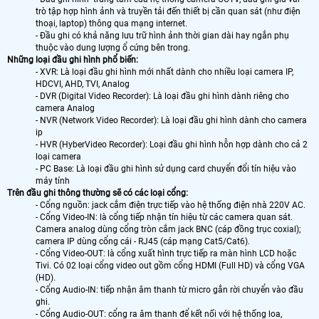
trò tập hợp hình ảnh và truyền tải đến thiết bị cần quan sát (như điện
thoại, laptop) thông qua mạng internet.
- Đầu ghi có khả năng lưu trữ hình ảnh thời gian dài hay ngắn phụ
thuộc vào dung lượng ổ cứng bên trong.
Những loại đầu ghi hình phổ biến:
- XVR: Là loại đầu ghi hình mới nhất dành cho nhiều loại camera IP,
HDCVI, AHD, TVI, Analog
- DVR (Digital Video Recorder): Là loại đầu ghi hình dành riêng cho
camera Analog
- NVR (Network Video Recorder): Là loại đầu ghi hình dành cho camera
ip
- HVR (HyberVideo Recorder): Loại đầu ghi hình hỗn hợp dành cho cả 2
loại camera
- PC Base: Là loại đầu ghi hình sử dụng card chuyển đổi tín hiệu vào
máy tính
Trên đầu ghi thông thường sẽ có các loại cổng:
- Cổng nguồn: jack cắm điện trực tiếp vào hệ thống điện nhà 220V AC.
- Cổng Video-IN: là cổng tiếp nhận tín hiệu từ các camera quan sát.
Camera analog dùng cổng tròn cắm jack BNC (cáp đồng trục coxial);
camera IP dùng cổng cái - RJ45 (cáp mạng Cat5/Cat6).
- Cổng Video-OUT: là cổng xuất hình trực tiếp ra màn hình LCD hoặc
Tivi. Có 02 loại cổng video out gồm cổng HDMI (Full HD) và cổng VGA
(HD).
- Cổng Audio-IN: tiếp nhận âm thanh từ micro gắn rời chuyển vào đầu
ghi.
- Cổng Audio-OUT: cổng ra âm thanh để kết nối với hệ thống loa,