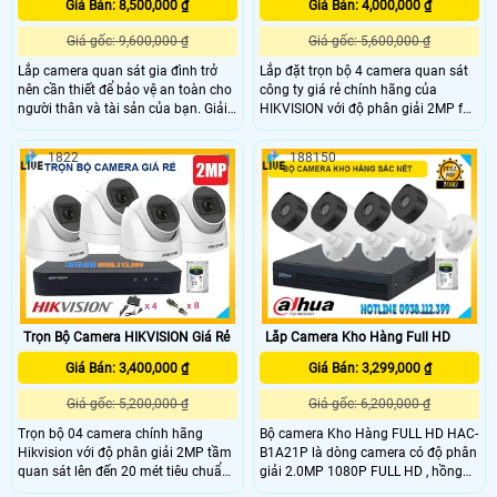
Giá Bán: 8,500,000 ₫
Giá Bán: 4,000,000 ₫
Giá gốc: 9,600,000 ₫
Giá gốc: 5,600,000 ₫
Lắp camera quan sát gia đình trở
Lắp đặt trọn bộ 4 camera quan sát
nên cần thiết để bảo vệ an toàn cho
công ty giá rẻ chính hãng của
người thân và tài sản của bạn. Giải
HIKVISION với độ phân giải 2MP full
pháp lắp camera giá rẻ với độ phân
HD 1080P camera thân trụ Smart
giải 3K sắc nét, khả năng quay xoay
HybirdLight hỗ trợ đàm thoại 2
1822
188150
360 độ, đàm thoại 2 chiều tiện lợi
chiều nhờ tích hợp mic và loa hồng
cùng tầm nhìn hồng ngoại 30m và
ngoại 25m camera tích hợp đèn trợ
hình ảnh có màu ban đêm 20m
sáng lên đến 20m cho hình ảnh ban
đang được nhiều gia đình lựa chọn.
đêm có màu.
Đây là lựa chọn thông minh giúp
giám sát hiệu quả và an tâm mọi
lúc, mọi nơi.
Trọn Bộ Camera HIKVISION Giá Rẻ
Lắp Camera Kho Hàng Full HD
Giá Bán: 3,400,000 ₫
Giá Bán: 3,299,000 ₫
Giá gốc: 5,200,000 ₫
Giá gốc: 6,200,000 ₫
Trọn bộ 04 camera chính hãng
Bộ camera Kho Hàng FULL HD HAC-
Hikvision với độ phân giải 2MP tầm
B1A21P là dòng camera có độ phân
quan sát lên đến 20 mét tiêu chuẩn
giải 2.0MP 1080P FULL HD , hồng
IP67 chống nước và bụi tốt thích
ngoai quan sát 20 mét có chức