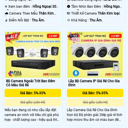
BCS.
❈ Xem ban đêm :
Hồng Ngoại 30m
🌚 Tầm Nhìn Ban Đêm :
Hồng Ngoại
Hồng Ngoại Smart IR.
30m Hồng Ngoại Smart IR.
🌧️ Camera Theo Mẫu
Thân Kim
🎼️ Thiết Kế Camera
Thân Kim loại.
loại.
️📡 Điểm Nỗi Bật :
Thu Âm.
️💠 Khả Năng :
Thu Âm.
2755
6809
Bộ Camera Ngoài Trời Ban Đêm
Lắp Bộ Camera IP Giá Rẻ Cho Gia
Có Màu Giá Rẻ
Đình
Giá Bán: 5%-35%
Giá Bán: 5%-35%
Giá gốc: Liên Hệ
Giá gốc: Liên Hệ
Nếu bạn đang có nhu cầu lắp đặt
Lắp Camera Giá Rẻ Cho Gia Đình
camera an ninh với tiêu chí giá phù
trọn bộ Độ phân giải 2Mp giá rẻ tích
hợp - chất lượng cao - hiệu quả thì
hợp micro thu âm có màu ban đêm
An Thành Phát xin được đề xuất Bộ
là đầu tư một hệ thống an ninh cho