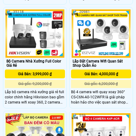
màu sắc 40m công nghệ camera Ip
đêm nhờ tích hợp công nghệ hồng
hình ảnh sắt nét cùng dịch vụ lắp
ngoại ban đêm 30m, camera ngoài
35118
20981
camera công trình uy tín An Thành
trời giá rẻ này còn có khả năng hoạt
Phát đây là gói camera chất lượng
động ngoài trời mạnh mẽ chống
mang lại hiệu quả giám sát chống
nước bụi bẩn hiệu quả phù hợp lắp
trộm tốt nhất cho công trình.
đặt cho nhà xưởng, kho hàng, công
trình ngoài trời, . .
Bộ Camera Nhà Xưởng Full Color
Lắp Đặt Camera Wifi Quan Sát
Giá Rẻ
Shop Quần Áo
Giá Bán: 3,999,000 ₫
Giá Bán: 4,000,000 ₫
Giá gốc: 9,200,000 ₫
Giá gốc: 6,200,000 ₫
Lắp bộ camera nhà xưởng giá rẻ full
Bộ 4 camera wifi quay xoay 360°
color chính hãng Hikvision bao gồm
CS-C6N-A0-1C2WFR là giải pháp
2 camera wifi xoay 360, 2 camera
hoàn hảo cho việc quan sát shop
wifi thân dài giám sát hình ảnh Full
thời trang của bạn. Với khả năng
HD 1080P siêu nét, hỗ trợ có màu
quay xoay toàn cảnh, độ phân giải
36410
559
ban đêm bảo vệ an ninh hiệu quả
cao, và kết nối wifi tiện lợi, bộ
cho nhà xưởng với các tính năng
camera này giúp bạn theo dõi hoạt
hiện đại như phát hiện phân biệt
động của cửa hàng mọi lúc mọi nơi,
người/phương tiện, đàm thoại 2
đảm bảo an ninh hiệu quả.