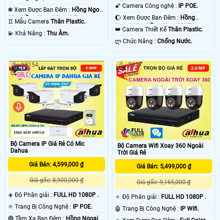
1080P .
🌠 Camera Công nghệ :
IP POE.
❃ Xem Được Ban Đêm :
Hồng Ngoại
🌔 Xem Được Ban Đêm :
Hồng
80m Hồng Ngoại Smart IR.
♊ Mẫu Camera
Thân Plastic.
Ngoại 30m Hồng Ngoại SMD.
👑 Camera Thiết Kế
Thân Plastic.
️💫 Khả Năng :
Thu Âm.
️ლ Chức Năng :
Chống Nước.
13154
2627
Bộ Camera IP Giá Rẻ Có Mic
Bộ Camera Wifi Xoay 360 Ngoài
Dahua
Trời Giá Rẻ
Giá Bán: 4,599,000 ₫
Giá Bán: 5,499,000 ₫
Giá gốc: 8,900,000 ₫
Giá gốc: 9,165,000 ₫
☀️ Độ Phân giải :
FULL HD 1080P .
🔅 Độ Phân giải :
FULL HD 1080P .
⚛️ Trang Bị Công Nghệ :
IP POE.
🤖️ Trang Bị Công Nghệ :
IP Wifi.
🔴 Tầm Xa Ban Đêm :
Hồng Ngoại