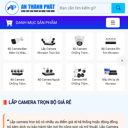
DANH MỤC SẢN PHẨM
Bộ Camera Ban
Lắp Camera
Bộ Camera
Bộ Camera Ghi
Đêm Có Màu
Kbvision Trọn Gói
Chống Trộm
Âm Kbvision
Kbvision
Kbvision
Bô Camera
Bộ Camera Ngoài
Camera Wifi
Đầu Ghi Ip 4k
Chống Trộm
Trời
Chống Trộm
Kbvision
Hikvision
Kbvision
LẮP CAMERA TRỌN BỘ GIÁ RẺ
Lắp camera trọn bộ có nhiều ưu điểm giá rẻ hệ thống hoặc động đồng
bộ kèm dịch vụ bảo hành tận nơi thi cộng gọn và mỹ thuật. Lắp Camera