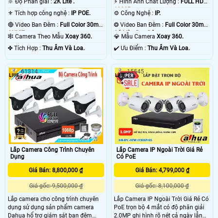
🔆 Độ Phân giải :
2K Lite .
️⚡ Hình Ành Chất Lượng :
FULL HD
1080P .
⚜️ Tích hợp công nghệ :
IP POE.
⚙ Công Nghệ :
IP.
🔴 Video Ban Đêm :
Full Color 30m
❂ Video Ban Đêm :
Full Color 30m
ONVIF.
Có Màu Ban Ðêm.
🕸️ Camera Theo Mẫu
Xoay 360.
💎 Mẫu Camera
Xoay 360.
️✤ Tích Hợp :
Thu Âm Và Loa.
️✔️ Ưu Điểm :
Thu Âm Và Loa.
61314
15545
Lắp Camera Công Trình Chuyên
Lắp Camera IP Ngoài Trời Giá Rẻ
Dụng
Có PoE
Giá Bán: 8,800,000 ₫
Giá Bán: 4,799,000 ₫
Giá gốc: 9,500,000 ₫
Giá gốc: 8,100,000 ₫
Lắp camera cho công trình chuyên
Lắp Camera IP Ngoài Trời Giá Rẻ Có
dụng sử dụng sản phẩm camera
PoE trọn bộ 4 mắt có độ phân giải
Dahua hổ trợ giám sát ban đêm
2.0MP ghi hình rõ nét cả ngày lẫn