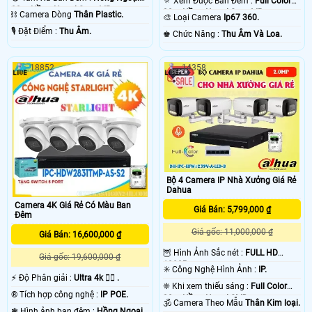
🔅 Xem Được Ban Đêm :
Full Color
80m Hồng Ngoại Smart IR.
30m Hồng Ngoại Smart IR.
⛓ Camera Dòng
Thân Plastic.
🎨 Loại Camera
Ip67 360.
️🎙 Đặt Điểm :
Thu Âm.
️♚ Chức Năng :
Thu Âm Và Loa.
18852
14358
Bộ 4 Camera IP Nhà Xưởng Giá Rẻ
Dahua
Camera 4K Giá Rẻ Có Màu Ban
Giá Bán: 5,799,000 ₫
Đêm
Giá gốc: 11,000,000 ₫
Giá Bán: 16,600,000 ₫
🦉 Hình Ảnh Sắc nét :
FULL HD
Giá gốc: 19,600,000 ₫
1080P .
✳️ Công Nghệ Hình Ảnh :
IP.
️⚡ Độ Phân giải :
Ultra 4k 👍🏾 .
❈ Khi xem thiếu sáng :
Full Color
®️ Tích hợp công nghệ :
IP POE.
30m Hồng Ngoại SMD.
🕉️ Camera Theo Mẫu
Thân Kim loại.
❃ Hình ảnh ban đêm :
Hồng Ngoại