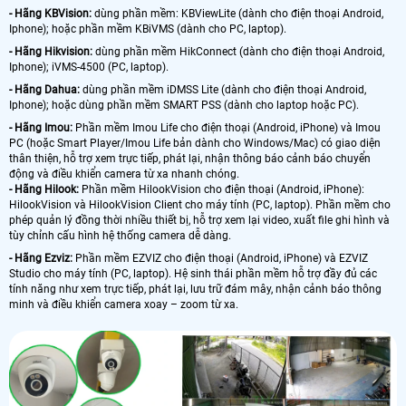
- Hãng KBVision:
dùng phần mềm: KBViewLite (dành cho điện thoại Android,
Iphone); hoặc phần mềm KBiVMS (dành cho PC, laptop).
- Hãng Hikvision:
dùng phần mềm HikConnect (dành cho điện thoại Android,
Iphone); iVMS-4500 (PC, laptop).
- Hãng Dahua:
dùng phần mềm iDMSS Lite (dành cho điện thoại Android,
Iphone); hoặc dùng phần mềm SMART PSS (dành cho laptop hoặc PC).
- Hãng Imou:
Phần mềm Imou Life cho điện thoại (Android, iPhone) và Imou
PC (hoặc Smart Player/Imou Life bản dành cho Windows/Mac) có giao diện
thân thiện, hỗ trợ xem trực tiếp, phát lại, nhận thông báo cảnh báo chuyển
động và điều khiển camera từ xa nhanh chóng.
- Hãng Hilook:
Phần mềm HilookVision cho điện thoại (Android, iPhone):
HilookVision và HilookVision Client cho máy tính (PC, laptop). Phần mềm cho
phép quản lý đồng thời nhiều thiết bị, hỗ trợ xem lại video, xuất file ghi hình và
tùy chỉnh cấu hình hệ thống camera dễ dàng.
- Hãng Ezviz:
Phần mềm EZVIZ cho điện thoại (Android, iPhone) và EZVIZ
Studio cho máy tính (PC, laptop). Hệ sinh thái phần mềm hỗ trợ đầy đủ các
tính năng như xem trực tiếp, phát lại, lưu trữ đám mây, nhận cảnh báo thông
minh và điều khiển camera xoay – zoom từ xa.