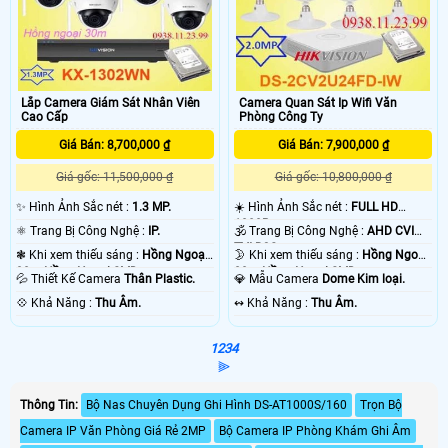
Lắp Camera Giám Sát Nhân Viên
Camera Quan Sát Ip Wifi Văn
Cao Cấp
Phòng Công Ty
Giá Bán: 8,700,000 ₫
Giá Bán: 7,900,000 ₫
Giá gốc: 11,500,000 ₫
Giá gốc: 10,800,000 ₫
✨ Hình Ảnh Sắc nét :
1.3 MP.
☀️ Hình Ảnh Sắc nét :
FULL HD
1080P .
⚛️ Trang Bị Công Nghệ :
IP.
🕉️ Trang Bị Công Nghệ :
AHD CVI
TVI BCS.
❃ Khi xem thiếu sáng :
Hồng Ngoại
🌛 Khi xem thiếu sáng :
Hồng Ngoại
30m Hồng Ngoại SMD.
20m Hồng Ngoại SMD.
💦 Thiết Kế Camera
Thân Plastic.
💎 Mẫu Camera
Dome Kim loại.
️💠 Khả Năng :
Thu Âm.
️↭ Khả Năng :
Thu Âm.
1
2
3
4
⫸
Thông Tin:
Bộ Nas Chuyên Dụng Ghi Hình DS-AT1000S/160
Trọn Bộ
Camera IP Văn Phòng Giá Rẻ 2MP
Bộ Camera IP Phòng Khám Ghi Âm