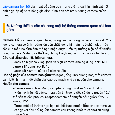
Lăp camera trọn bộ
giám sát dễ dàng qua mạng điện thoại hình ảnh sắt nét
phù hợp lắp đặt cửa hàng gia đình, hình ảnh sắt nét sử dụng camera chính
hãng.
🔩 Những thiết bị cần có trong một hệ thống camera quan sát bao
gồm:
Camera:
Mắt camera rất quan trọng trong của hệ thống camera quan sát. Chất
lượng camera có ảnh hưởng lớn đến chất lượng hình ảnh, độ phân giải, màu
sắc của toàn bộ hình ảnh mà bạn nhận được. Trên thị trường hiện có rất nhiều
dòng camera đa dạng về thể loại, chủng loại, hãng sản xuất và cả chất lượng
Các loại cổng giao tiếp trên camera:
- Jack tín hiệu: có 2 loại jack tín hiệu, camera analog dùng jack BNC,
camera IP dùng jack RJ45
- Jack cái 5,5mm: dùng để cắm nguồn.
Các bộ phận của camera bao gồm:
vỏ ngoài, ống kính quang học, mắt camera,
cảm biến hình ảnh độ phân giải cao, bo mạch chủ và nguồn cho camera.
Nguồn cho camera:
- Camera muốn hoạt động cần phải có nguồn điện đi vào thiết bị.
- Hiện nay hầu hết các camera trên thị trường đều sử dụng nguồn 12V
thế nên ta cần phải có Adaptor camera để chuyển đổi nguồn từ 220V
xuống 12V.
- Trong một số trường hợp bạn có thể dùng nguồn tổng cho camera và
kết hợp với đầu nối nguồn camera chứ không nhất thiết phải sử dụng
nguồn đơn.