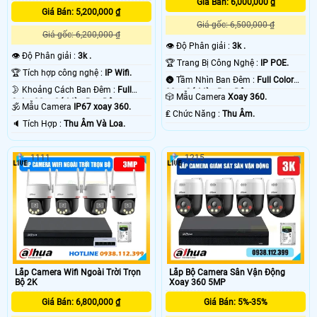
Giá Bán: 6,000,000 ₫
Giá Bán: 5,200,000 ₫
Giá gốc: 6,500,000 ₫
Giá gốc: 6,200,000 ₫
👁 Độ Phân giải :
3k .
👁 Độ Phân giải :
3k .
🏆 Trang Bị Công Nghệ :
IP POE.
🏆 Tích hợp công nghệ :
IP Wifi.
🌚 Tầm Nhìn Ban Đêm :
Full Color
🌛 Khoảng Cách Ban Đêm :
Full
30m Có Màu Ban Ðêm.
🎲 Mẫu Camera
Xoay 360.
Color 30m Có Màu Ban Ðêm.
🕉️ Mẫu Camera
IP67 xoay 360.
️₤ Chức Năng :
Thu Âm.
️🔈 Tích Hợp :
Thu Âm Và Loa.
1111
1215
Lắp Camera Wifi Ngoài Trời Trọn
Lắp Bộ Camera Sân Vận Động
Bộ 2K
Xoay 360 5MP
Giá Bán: 6,800,000 ₫
Giá Bán: 5%-35%