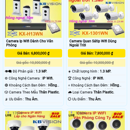
Camera Ip Wifi Dành Cho Văn
Camera Quan Sátip Wifi Dùng
Phòng
Ngoài Trời
Giá Bán: 6,800,000 ₫
Giá Bán: 7,800,000 ₫
Giá gốc: 10,300,000 ₫
Giá gốc: 10,300,000 ₫
👁️‍🗨 Độ Phân giải :
1.3 MP.
☀️ Chất lượng hình :
1.3 MP.
⚙ Công Nghệ Camera :
IP Wifi.
🏆 Công Nghệ :
IP Wifi.
🔴 Khoảng Cách Ban Đêm :
Hồng
⭐ Khoảng Cách Ban Đêm :
Hồng
Ngoại 50m Hồng Ngoại SMD.
Ngoại 50m Hồng Ngoại SMD.
🎲 Camera Theo Mẫu
Thân Plastic.
🌧️ Loại Camera
Thân Plastic.
️📡 Ưu Điểm :
Thu Âm.
️💮 Ưu Điểm :
Thu Âm.
17019
13924