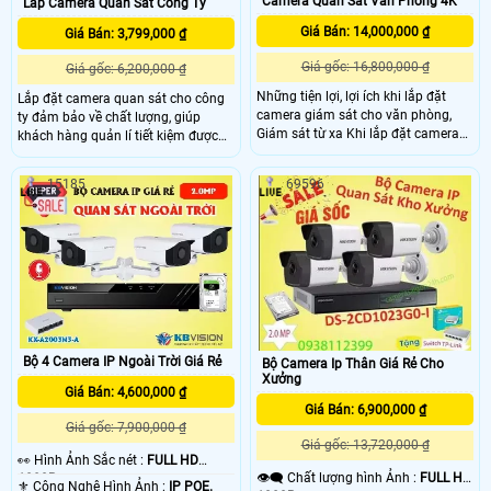
Camera Quan Sát Văn Phòng 4K
Lắp Camera Quan Sát Công Ty
Giá Bán: 14,000,000 ₫
Giá Bán: 3,799,000 ₫
Giá gốc: 16,800,000 ₫
Giá gốc: 6,200,000 ₫
Những tiện lợi, lợi ích khi lắp đặt
Lắp đặt camera quan sát cho công
camera giám sát cho văn phòng,
ty đảm bảo về chất lượng, giúp
Giám sát từ xa Khi lắp đặt camera
khách hàng quản lí tiết kiệm được
giám sát cho văn phòng chúng ta
thời gian, chi phí đạt hiệu quả cao
có thể giám sát những hoạt động
trong công việc . Lắp đặt camera
15185
69596
diễn ra tại văn phòng mọi lúc, mọi
quan sát văn phòng công ty giám
nơi. Dù bất kì là chúng ta ở nơi nào,
sát nhân viên từ xa qua điện thoại
hay thời gian nào chúng ta cũng có
hiệu quả thương hiệu camera
thể giám sát được văn phòng của
KBVSION chính hãng chất lượng
mình Cảm biến: Sony Starvis 8
FULL HD 1080P ổn định giá rẻ hiệu
quả cao.
Bộ 4 Camera IP Ngoài Trời Giá Rẻ
Bộ Camera Ip Thân Giá Rẻ Cho
Xưởng
Giá Bán: 4,600,000 ₫
Giá Bán: 6,900,000 ₫
Giá gốc: 7,900,000 ₫
Giá gốc: 13,720,000 ₫
️👀 Hình Ảnh Sắc nét :
FULL HD
👁️‍🗨 Chất lượng hình Ảnh :
FULL HD
1080P .
⚜️ Công Nghệ Hình Ảnh :
IP POE.