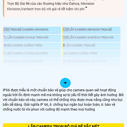
Trọn Bộ Giá Rẻ của các thương hiệu như Dahua, hikvision
Kbvision,Vantech trọn bộ với giá rẻ tết kiệm chi phí
🇨🇳 TRỌN BỘ CAMERA HIKVISION
🇱🇷 LẮP CAMERA KBVISION TRỌN BỘ
🏷 LẮP CAMERA DAHUA TRỌN GÓI
🇻🇳 LẮP CAMERA VANTECH TRỌN GÓI
🔔 BỘ CAMERA CHỐNG TRỘM
🖥 LẮP CAMERA TRỌN BỘ
🏷 BỘ CAMERA CÓ MÀU BAN ĐÊM
📣 CAMERA CHỐNG TRỘM
💡 CAMERA CÓ MÀU BAN ĐÊM
️🎤 TRỌN BỘ CAMERA CÓ THU ÂM
📶 TRỌN BỘ CAMERA WIFI
📦 LẮP CAMERA TRỌN GÓI GIÁ RẺ
IP66 được hiểu là một chuẩn bảo vệ giúp cho camera quan sát hoạt động
ngoài trời ổn định mạnh mẽ mà không sợ bị yếu tố thời tiết gây ảnh hưởng. Bởi
🗳 Lắp Camera Trọn Gói tiết kiệm chi phí giám sát ổn định dịch vụ uy tín tại An
với chuẩn bảo vệ này, camera có thể chống chịu được mưa nắng cũng như bụi
Thành Phát, trọn bộ camera chính hãng phù hợp với nhu cầu sử dụng camera
bẩn dễ dàng. Giải nghĩa IP 66, 6: chống bụi ngăn bụi hoàn toàn, 6: bảo vệ
cho gia đình, văn phòng cửa hàng và nhà xưởng, bộ camera giá rẻ thiết kế tối
chống nước từ vòi phun với cường độ mạnh theo mọi hướng
ưu nhất tiết kiệm chi phí nhất cho khách hàng những sản phẩm camera sử
dụng thương hiệu uy tín..
LẮP CAMERA TRỌN GÓI GIÁ RẺ
LẮP CAMERA TRỌN BỘ GIÁ RẺ SẮC NÉT