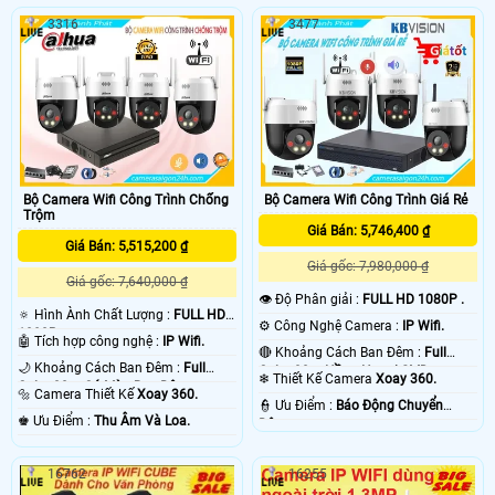
3316
3477
Bộ Camera Wifi Công Trình Chống
Bộ Camera Wifi Công Trình Giá Rẻ
Trộm
Giá Bán: 5,746,400 ₫
Giá Bán: 5,515,200 ₫
Giá gốc: 7,980,000 ₫
Giá gốc: 7,640,000 ₫
👁 Độ Phân giải :
FULL HD 1080P .
🔅 Hình Ành Chất Lượng :
FULL HD
⚙ Công Nghệ Camera :
IP Wifi.
1080P .
🤖️ Tích hợp công nghệ :
IP Wifi.
🔴 Khoảng Cách Ban Đêm :
Full
🌙 Khoảng Cách Ban Đêm :
Full
Color 30m Hồng Ngoại SMD.
❄ Thiết Kế Camera
Xoay 360.
Color 30m Có Màu Ban Ðêm.
🔩 Camera Thiết Kế
Xoay 360.
️👮 Ưu Điểm :
Báo Động Chuyển
️♚ Ưu Điểm :
Thu Âm Và Loa.
Động.
16762
16255