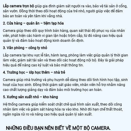
Lắp camera trọn bộ
giúp gia đình giám sát người ra vào, bảo vệ tài sản ở cổng,
sân vườn. Đồng thời theo dõi hoạt động của trẻ nhỏ, người giúp việc để đảm
bảo an toàn và yên tâm khi vắng nhà.
2. Cửa hàng – quán ăn – tiệm tạp hóa
Camera giúp theo dõi quy trình bán hàng, quan sát thái độ phục vụ của nhân
viên, phát hiện các hành vi gian lận hoặc trộm cắp, từ đó nâng cao hiệu quả
quản lý và đảm bảo hoạt động kinh doanh ổn định.
3. Văn phòng – công ty nhỏ
Lắp camera tại khu vực lễ tân, hành lang, phòng làm việc giúp quản lý thời gian
làm việc, giám sát tài sản và theo dõi các hoạt động nội bộ. Đây là giải pháp
hiệu quả để nâng cao kỷ luật và bảo mật thông tin.
4. Trường học – lớp học thêm – nhà trẻ
Camera giúp nhà trường và phụ huynh dễ dàng theo dõi tình hình học tập, sinh
hoạt của học sinh. Đồng thời giám sát giáo viên, nhân viên hỗ trợ nhằm nâng
cao chất lượng giảng dạy và đảm bảo môi trường học an toàn.
5. Xưởng sản xuất nhỏ – kho hàng
Hệ thống camera giúp kiểm soát chặt chẽ quá trình sản xuất, theo dõi công
nhân làm việc và giám sát hàng hóa ra vào kho. Nhờ đó hạn chế thất thoát,
ngăn ngừa rủi ro và nâng cao hiệu quả quản lý sản xuất.
NHỮNG ĐIỀU BẠN NÊN BIẾT VỀ MỘT BỘ CAMERA.