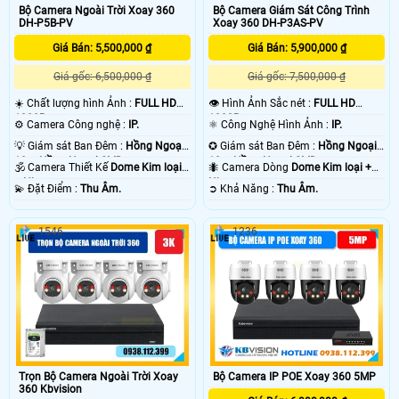
Bộ Camera Ngoài Trời Xoay 360
Bộ Camera Giám Sát Công Trình
DH-P5B-PV
Xoay 360 DH-P3AS-PV
Giá Bán: 5,500,000 ₫
Giá Bán: 5,900,000 ₫
Giá gốc: 6,500,000 ₫
Giá gốc: 7,500,000 ₫
☀️ Chất lượng hình Ảnh :
FULL HD
👁 Hình Ảnh Sắc nét :
FULL HD
'
1080P .
1080P .
⚙ Camera Công nghệ :
IP.
⚛️ Công Nghệ Hình Ảnh :
IP.
💡 Giám sát Ban Đêm :
Hồng Ngoại
✪ Giám sát Ban Đêm :
Hồng Ngoại
10m Hồng Ngoại SMD.
10m Hồng Ngoại SMD.
🕉️ Camera Thiết Kế
Dome Kim loại
🐜 Camera Dòng
Dome Kim loại +
+ Nhựa.
Nhựa.
️💫 Đặt Điểm :
Thu Âm.
️➲ Khả Năng :
Thu Âm.
1546
1236
Trọn Bộ Camera Ngoài Trời Xoay
Bộ Camera IP POE Xoay 360 5MP
360 Kbvision