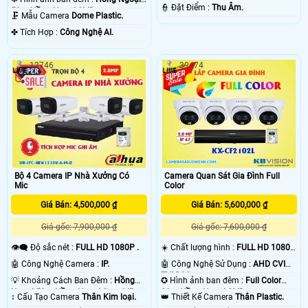
️👮 Đặt Điểm :
Thu Âm.
50m Hồng Ngoại SMD.
🗜️ Mẫu Camera
Dome Plastic.
️✤ Tích Hợp :
Công Nghệ AI.
12746
39474
Bộ 4 Camera IP Nhà Xưởng Có
Camera Quan Sát Gia Đình Full
Mic
Color
Giá Bán: 4,500,000 ₫
Giá Bán: 5,600,000 ₫
Giá gốc: 7,900,000 ₫
Giá gốc: 7,600,000 ₫
👁️‍🗨 Độ sắc nét :
FULL HD 1080P .
☀️ Chất lượng hình :
FULL HD 1080P
.
🤖️ Công Nghệ Camera :
IP.
🤖️ Công Nghệ Sử Dụng :
AHD CVI
TVI BCS.
💡 Khoảng Cách Ban Đêm :
Hồng
✪ Hình ảnh ban đêm :
Full Color
Ngoại 50m Hồng Ngoại Smart IR.
20m Hồng Ngoại SMD.
↕️ Cấu Tạo Camera
Thân Kim loại.
👑 Thiết Kế Camera
Thân Plastic.