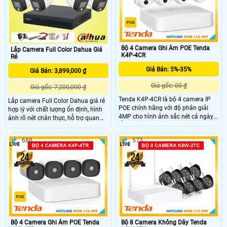
chiều
Bộ 4 Camera Ghi Âm POE Tenda
Lắp Camera Full Color Dahua Giá
K4P-4CR
Rẻ
Giá Bán: 5%-35%
Giá Bán: 3,899,000 ₫
Giá gốc: 00 ₫
Giá gốc: 7,200,000 ₫
Tenda K4P-4CR là bộ 4 camera IP
Lắp camera Full Color Dahua giá rẻ
POE chính hãng với độ phân giải
hợp lý với chất lượng ổn định, hình
4MP cho hình ảnh sắc nét cả ngày
ảnh rõ nét chân thực, hỗ trợ quan
lẫn đêm. Camera tích hợp mic ghi
sát ban đêm 24/7 có màu đẹp, sinh
âm và hỗ trợ hồng ngoại lên đến
động và có khả năng hoạt động vào
688
573
30m đảm bảo an ninh hiệu quả. Bộ
môi trường mưa nắng, có nhiều bụi
camera K4P-4CR có mức giá phải
bẩn.
chăng, phù hợp cho mọi gia đình và
các doanh nghiệp nhỏ.
Bộ 4 Camera Ghi Âm POE Tenda
Bộ 8 Camera Không Dây Tenda