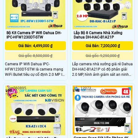
, bãi xe , nơi có nhiệt độ âm nóng .
Bộ Kit Camera IP Wifi Dahua DH-
Lắp Bộ 8 Camera Nhà Xưởng
IPC-HFW1230DT-STW
Dahua DH-HAC-B1A21P
Giá Bán: 4,499,000 ₫
Giá Bán: 7,200,000 ₫
Giá gốc: 8,500,000 ₫
Giá gốc: 9,250,000 ₫
Camera IP Wifi Dahua IPC-
Lắp camera nhà xưởng giá rẻ Dahua
HFW1230DT-STW là camera mạng
DH-HAC-B1A21P có độ phân giải
WiFi Bullet tiêu cự cố định 2.0 MP IR
2.0 MP, hình ảnh giám sát an ninh
với các công nghệ thông minh như
rõ ràng chi tiết, hỗ trợ IP 67 hoạt
đàm thoại 2 chiều, Phát hiện chuyển
động ngoài trời chống nước, bụi
260895
12073
động, giả mạo video, phát hiện âm
bẩn. Camera nhà xưởng Dahua DH-
thanh, chuẩn nén hình ảnh H.265+,
HAC-B1A21P phù hợp lắp đặt cho
hồng ngoại ban đêm 30m phù hợp
môi trường thời tiết khắc nghiệt như
lắp ngoài trời kết hợp cùng bộ kit
ngoài trời, nhà xưởng, công trình, .
DHI-NVR1104HS-W-S2