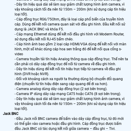
- Dây tín hiệu quá dài sẽ làm suy giảm chất lượng hình ảnh camera, vì
vậy khoảng cách tối đa nên từ 150m – 200m (khi sử dụng cáp tín hiệu
loại tốt).
- Cáp đồng trục RG6/75Ohm, đây là loại cáp phổ biến của truyền hình
cáp. Dùng để kết nối camera quan sát với đầu ghi hình. Đầu kết nối sử
dụng là JACK BNC và khóa F5.
- Cáp mạng Ethernet dùng để kết nối đầu ghi hình với Moderm Router,
sử dụng đầu kết nối RJ-45 bấm chéo.
- Cáp hình ảnh bao gồm 2 loại cáp HDMI/VGA dùng để kết nối với màn
hình, một số khác dùng cáp hoa sen trắng đó để kết nối qua cổng s-
video
- Camera truyền tải tín hiệu Analog thông qua cáp đồng trục. Thế nên ta
cần phải có dây cáp đồng trục để nối từ camera về đầu ghi hình.
- Dây tín hiệu dùng để kết nối tín hiệu trực tiếp từ camera về đầu ghi
hình (DVR hoặc NVR).
- Đối với khoảng cách xa người ta thường dùng bộ chuyển đổi quang
điện (chuyển từ tín hiệu điện sang cáp quang để đi xa hơn).
- Camera analog dùng dây cáp đồng trục (2 sợi bên trong).
- Camera IP dùng dây cáp mạng CAT5 hoặc CAT6 (8 sợi bên trong).
- Dây tín hiệu quá dài sẽ làm suy giảm chất lượng hình ảnh camera, vì
vậy khoảng cách tối đa nên từ 150m – 200m (khi sử dụng cáp tín hiệu
loại tốt).
Jack BNC
- Đầu Jack nối BNC camera để bấm vào dây cáp đồng trục, từ đó mới
có thể gắn vào camera hoặc đầu ghi hình. Cáp đồng trục được bấm
đầu Jack BNC có tác dụng kết nối giữa camera – đầu ghi – Tivi.