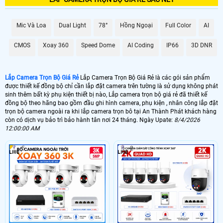
GIÁ LẮP
💰 Camera Quan Sát Gia Đình Ghi Âm 2K
Mic Và Loa
Dual Light
78°
Hồng Ngoại
Full Color
AI
3.499.000 VNĐ
Gói 4 camera Dahua giám sát gia đình
CMOS
Xoay 360
Speed Dome
AI Coding
IP66
3D DNR
🎙 Bộ 4 Camera Ghi Âm Giá Rẻ - Hồng Ngoại 80m
5.900.000 VNĐ
Camera Thu Âm -Hồng ngoại 80m
Lắp Camera Trọn Bộ Giá Rẻ
Lắp Camera Trọn Bộ Giá Rẻ là các gói sản phẩm
💣 Lắp Camera FUL Color
được thiết kế đồng bộ chỉ cần lắp đặt camera trên tường là sử dụng không phát
sinh thêm bất kỳ phụ kiện thiết bị nào, Lắp camera trọn bộ giá rẻ đã thiết kế
5.599.000 VNĐ
Bộ 4 Camera Hikvision Có Màu Ban Đêm
đồng bộ theo hãng bao gồm đầu ghi hình camera, phụ kiện , nhân công lắp đặt
trọn bộ camera ngoài ra khi lắp camera trọn bô tại An Thành Phát khách hàng
💮 Lắp Camera IP Siêu Nét
còn có dịch vụ bảo trì bảo hành tân nơi 24 tháng. Ngày Upate:
8/4/2026
4.000.00 VNĐ
Trọn Gói 4 camera Ip cao cấp
12:00:00 AM
🔆️ Dịch vụ lắp camera trọn gói tại An Thành Phát bao gồm nhân công lắp đặt
5
2
bảo trì bảo hành hệ thống camera tân nơi, trọn gói camera được thiết kết bao
gồm đầu ghi hình ,camera ,ổ cứng lưu trữ và phụ kiện đầy đủ để lắp hệ thống
camera lên hình dơn giản nhất. ☎