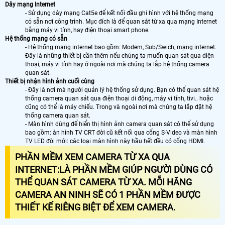
Dây mạng Internet
- Sử dụng dây mạng Cat5e để kết nối đầu ghi hình với hệ thống mạng
có sẵn nơi công trình. Mục đích là để quan sát từ xa qua mạng Internet
bằng máy vi tính, hay điện thoại smart phone.
Hệ thống mạng có sẵn
- Hệ thống mạng internet bao gồm: Modem, Sub/Swich, mạng internet.
Đây là những thiết bị cần thêm nếu chúng ta muốn quan sát qua điện
thoại, máy vi tính hay ở ngoài nơi mà chúng ta lắp hệ thống camera
quan sát.
Thiết bị nhận hình ảnh cuối cùng
- Đây là nơi mà người quản lý hệ thống sử dụng. Bạn có thể quan sát hệ
thống camera quan sát qua điện thoại di động, máy vi tính, tivi.. hoặc
cũng có thể là máy chiếu. Trong và ngoài nơi mà chúng ta lắp đặt hệ
thống camera quan sát.
- Màn hình dùng để hiển thị hình ảnh camera quan sát có thể sử dụng
bao gồm: àn hình TV CRT đời cũ kết nối qua cổng S-Video và màn hình
TV LED đời mới: các loại màn hình này hầu hết đều có cổng HDMI.
PHẦN MỀM XEM CAMERA TỪ XA QUA
INTERNET
:LÀ PHẦN MỀM GIÚP NGƯỜI DÙNG CÓ
THỂ QUAN SÁT CAMERA TỪ XA. MỖI HÃNG
CAMERA AN NINH SẼ CÓ 1 PHẦN MỀM ĐƯỢC
THIẾT KẾ RIÊNG BIỆT ĐỂ XEM CAMERA.