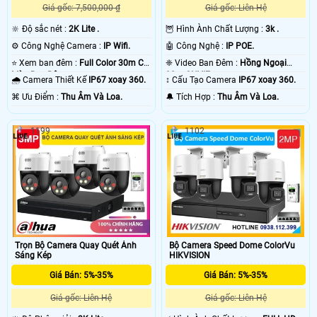
Giá gốc: 7,500,000 ₫
Giá gốc: Liên Hệ
🔆 Độ sắc nét :
2K Lite .
🦉 Hình Ành Chất Lượng :
3k .
⚙ Công Nghệ Camera :
IP Wifi.
🤖️ Công Nghệ :
IP POE.
⭐ Xem ban đêm :
Full Color 30m Có
❈ Video Ban Đêm :
Hồng Ngoại
Màu Ban Ðêm.
30m ONVIF.
🌧️ Camera Thiết Kế
IP67 xoay 360.
↕️ Cấu Tạo Camera
IP67 xoay 360.
️⌘ Ưu Điểm :
Thu Âm Và Loa.
️🔔 Tích Hợp :
Thu Âm Và Loa.
1199
1102
Trọn Bộ Camera Quay Quét Ánh
Bộ Camera Speed Dome ColorVu
Sáng Kép
HIKVISION
Giá Bán: 5%-35%
Giá Bán: 5%-35%
Giá gốc: Liên Hệ
Giá gốc: Liên Hệ