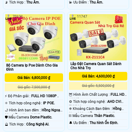
️📡 Tích Hợp :
Thu Âm.
️💫 Ưu Điểm :
Thu Âm.
70131
11747
Lắp Đặt Camera Quan Sát Dành
Bộ Camera Ip Poe Dành Cho Gia
Cho Nhà Trọ
Đình
Giá Bán: 4,600,000 ₫
Giá Bán: 6,800,000 ₫
Giá gốc: 5,500,000 ₫
Giá gốc: 7,500,000 ₫
🦉 Hình Ành Chất Lượng :
FULL HD
️⚡ Độ Phân giải :
FULL HD 1080P .
1080P .
⚙ Tích hợp công nghệ :
AHD CVI
⚛️ Tích hợp công nghệ :
IP POE.
TVI BCS.
❈ Khoảng Cách Ban Đêm :
Hồng
🌙 Hình ảnh ban đêm :
Hồng Ngoại
Ngoại 20m Hồng Ngoại SMD.
30m Hồng Ngoại SMD.
⛓ Mẫu Camera
Thân Plastic.
🛡 Mẫu Camera
Dome Plastic.
️🔔 Ưu Điểm :
Thu hình Ổn Định.
️🔮 Tích Hợp :
Công Nghệ AI.