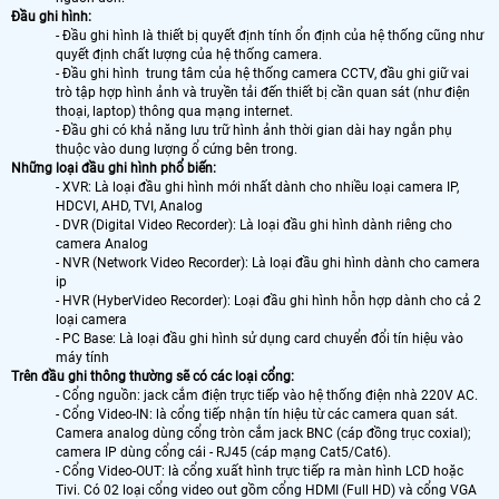
Đầu ghi hình:
- Đầu ghi hình là thiết bị quyết định tính ổn định của hệ thống cũng như
quyết định chất lượng của hệ thống camera.
- Đầu ghi hình trung tâm của hệ thống camera CCTV, đầu ghi giữ vai
trò tập hợp hình ảnh và truyền tải đến thiết bị cần quan sát (như điện
thoại, laptop) thông qua mạng internet.
- Đầu ghi có khả năng lưu trữ hình ảnh thời gian dài hay ngắn phụ
thuộc vào dung lượng ổ cứng bên trong.
Những loại đầu ghi hình phổ biến:
- XVR: Là loại đầu ghi hình mới nhất dành cho nhiều loại camera IP,
HDCVI, AHD, TVI, Analog
- DVR (Digital Video Recorder): Là loại đầu ghi hình dành riêng cho
camera Analog
- NVR (Network Video Recorder): Là loại đầu ghi hình dành cho camera
ip
- HVR (HyberVideo Recorder): Loại đầu ghi hình hỗn hợp dành cho cả 2
loại camera
- PC Base: Là loại đầu ghi hình sử dụng card chuyển đổi tín hiệu vào
máy tính
Trên đầu ghi thông thường sẽ có các loại cổng:
- Cổng nguồn: jack cắm điện trực tiếp vào hệ thống điện nhà 220V AC.
- Cổng Video-IN: là cổng tiếp nhận tín hiệu từ các camera quan sát.
Camera analog dùng cổng tròn cắm jack BNC (cáp đồng trục coxial);
camera IP dùng cổng cái - RJ45 (cáp mạng Cat5/Cat6).
- Cổng Video-OUT: là cổng xuất hình trực tiếp ra màn hình LCD hoặc
Tivi. Có 02 loại cổng video out gồm cổng HDMI (Full HD) và cổng VGA