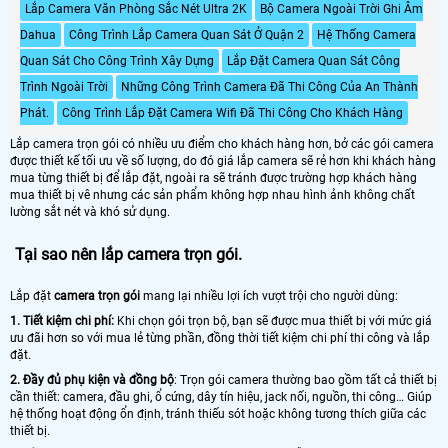
Lắp Camera Văn Phòng Sắc Nét Ultra 2K
Bộ Camera Ngoài Trời Ghi Âm
Dahua
Công Trình Lắp Camera Quan Sát Ở Quận 2
Hệ Thống Camera
Quan Sát Cho Công Trình Xây Dựng
Lắp Đặt Camera Quan Sát Công
Trình Ngoài Trời
Những Công Trình Camera Đã Thi Công Của An Thành
Phát.
Công Trình Lắp Đặt Camera Wifi Đã Thi Công Cho Khách Hàng
Lắp camera trọn gói có nhiều ưu điểm cho khách hàng hơn, bở các gói camera
được thiết kế tối ưu về số lượng, do đó giá lắp camera sẽ rẻ hơn khi khách hàng
mua từng thiết bị để lắp đặt, ngoài ra sẽ tránh được trường hợp khách hàng
mua thiết bị vê nhưng các sản phẩm không hợp nhau hình ảnh không chất
lường sắt nét và khó sử dụng.
Tại sao nên lắp camera trọn gói.
Lắp đặt
camera trọn gói
mang lại nhiều lợi ích vượt trội cho người dùng:
1. Tiết kiệm chi phí:
Khi chọn gói trọn bộ, bạn sẽ được mua thiết bị với mức giá
ưu đãi hơn so với mua lẻ từng phần, đồng thời tiết kiệm chi phí thi công và lắp
đặt.
2. Đầy đủ phụ kiện và đồng bộ
: Trọn gói camera thường bao gồm tất cả thiết bị
cần thiết: camera, đầu ghi, ổ cứng, dây tín hiệu, jack nối, nguồn, thi công… Giúp
hệ thống hoạt động ổn định, tránh thiếu sót hoặc không tương thích giữa các
thiết bị.