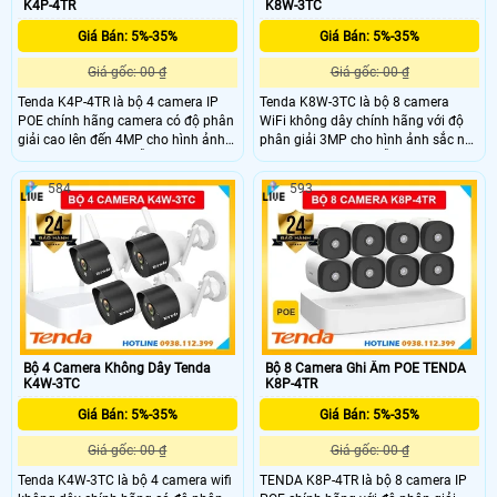
K4P-4TR
K8W-3TC
Giá Bán: 5%-35%
Giá Bán: 5%-35%
Giá gốc: 00 ₫
Giá gốc: 00 ₫
Tenda K4P-4TR là bộ 4 camera IP
Tenda K8W-3TC là bộ 8 camera
POE chính hãng camera có độ phân
WiFi không dây chính hãng với độ
giải cao lên đến 4MP cho hình ảnh
phân giải 3MP cho hình ảnh sắc nét
sắc nét và chi tiết. Hỗ trợ hồng
và chi tiết. Camera hỗ trợ hồng
ngoại ban đêm lên đến 50m và tích
ngoại 30m kèm đèn trợ sáng, giúp
584
593
hợp micro ghi âm tiện lợi. Camera
ghi hình ban đêm có màu rõ nét. Bộ
được thiết kế đạt chuẩn chống nước
8 camera còn tích hợp micro và loa,
IP67, phù hợp lắp đặt trong nhiều
hỗ trợ đàm thoại hai chiều tiện lợi,
điều kiện môi trường khác nhau.
giám sát tập trung dễ dàng quan
sát được mọi lúc mọi nơi.
Bộ 4 Camera Không Dây Tenda
Bộ 8 Camera Ghi Âm POE TENDA
K4W-3TC
K8P-4TR
Giá Bán: 5%-35%
Giá Bán: 5%-35%
Giá gốc: 00 ₫
Giá gốc: 00 ₫
Tenda K4W-3TC là bộ 4 camera wifi
TENDA K8P-4TR là bộ 8 camera IP