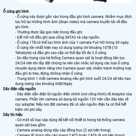
Ổ cứng ghi hình
- Ổ cứng này được gắn vào trong đầu ghi hình camera. Nhằm mục đích
lưu trữ lại những hình ảnh (đoạn video) mà camera truyền tải về đầu
ghi hình.
- Thường được lắp gọn bên trong đầu ghi.
- Kết nối với đầu ghi qua cổng SATA3 và cáp nguồn.
- Ổ cứng 1TB có thể lưu hình ảnh của 1 camera Full HD trong 30 ngày.
- Ổ cứng lớn nhất hiện nay có dung lượng chỉ khoảng 10TB (10
Tetrabyte) và đầu ghi cao cấp có thể lắp tối đa 2 ổ cứng.
- Do đặc trưng của hệ thống Camera quan sát là hoạt động liên tục
24/24 nên khi lắp đặt chúng ta nên cân nhắc sử dụng các loại ổ cứng
chuyên dụng dành riêng cho Camera quan sát, nhằm tránh trường hợp
đầu ghi bị treo, đứng, không nhận ổ cứng.
- Trung bình 1 mắt camera Analog nếu ghi hình suốt 24/24 sẽ tiêu hao
dung lượng vào khoảng 6GB/Ngày.
Dây điện cấp nguồn
- Dây điện dẫn điện từ nguồn điện chính (nơi công trình) về Adaptor của
camera. Phần lớn camera sử dụng bộ nguồn 12V nên cần dây kéo về
cục adapter. Nếu nơi đặt camera đã có sẵn nguồn điện ta có thể tiết
kiệm chi phí dây.
Dây tín hiệu
- Có một số loại cáp dùng để kết nối thiết bị trong hệ thống camera
quan sát bao gồm
- Camera analog dùng dây cáp đồng trục (2 sợi bên trong).
- Camera IP dùng dây cáp mạng CAT5 hoặc CAT6 (8 sợi bên trong).