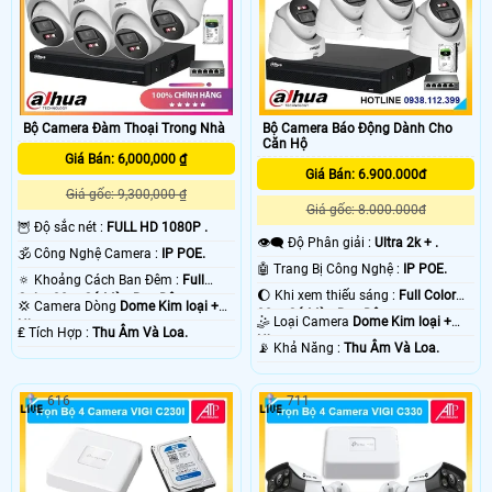
Bộ Camera Đàm Thoại Trong Nhà
Bộ Camera Báo Động Dành Cho
Căn Hộ
Giá Bán: 6,000,000 ₫
Giá Bán: 6.900.000đ
Giá gốc: 9,300,000 ₫
Giá gốc: 8.000.000đ
🦉 Độ sắc nét :
FULL HD 1080P .
👁️‍🗨 Độ Phân giải :
Ultra 2k + .
🕉️ Công Nghệ Camera :
IP POE.
🤖️ Trang Bị Công Nghệ :
IP POE.
🔅 Khoảng Cách Ban Đêm :
Full
🌔 Khi xem thiếu sáng :
Full Color
Color 30m Có Màu Ban Ðêm.
💢 Camera Dòng
Dome Kim loại +
30m Có Màu Ban Ðêm.
🤹 Loại Camera
Dome Kim loại +
Nhựa.
️₤ Tích Hợp :
Thu Âm Và Loa.
Nhựa.
️📡 Khả Năng :
Thu Âm Và Loa.
616
711