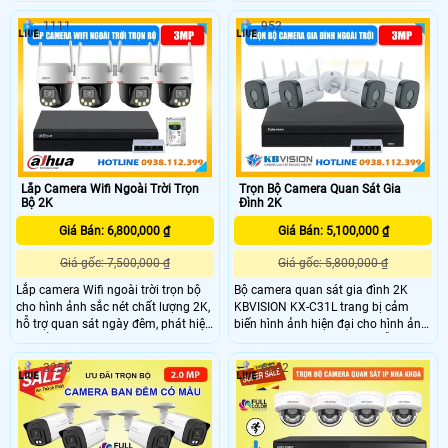
Full Color 2.0MP cho hình ảnh sắc
Camera hỗ trợ chuẩn nén H.265+,
1111
952
nét Full HD 1080P, hỗ trợ 4 chế độ
ống kính 3.6mm góc nhìn rộng.
CVI/TVI/AHD/Analog linh hoạt.
Công nghệ hồng ngoại 30m và LED
Trang bị ánh sáng kép thông minh
ánh sáng ấm 15m giúp quan sát
với đèn LED 20m và hồng ngoại
ngày đêm, hỗ trợ phát hiện con
30m, đảm bảo quan sát ngày đêm
người hiệu quả.
rõ ràng.
Lắp Camera Wifi Ngoài Trời Trọn
Trọn Bộ Camera Quan Sát Gia
Bộ 2K
Đình 2K
Giá Bán: 6,800,000 ₫
Giá Bán: 5,100,000 ₫
Giá gốc: 7,500,000 ₫
Giá gốc: 5,800,000 ₫
Lắp camera Wifi ngoài trời trọn bộ
Bộ camera quan sát gia đình 2K
cho hình ảnh sắc nét chất lượng 2K,
KBVISION KX-C31L trang bị cảm
hỗ trợ quan sát ngày đêm, phát hiện
biến hình ảnh hiện đại cho hình ảnh
chuyển động thông minh và đàm
độ phân giải 3MP sắc nét, hỗ trợ ghi
thoại hai chiều. Trọn bộ camera
hình ban đêm có màu, phát hiện
3256
6542
ngoài trời dễ lắp đặt, kết nối ổn định,
con người và phương tiện thông
giúp người dùng theo dõi từ xa tiện
minh, cùng tính năng đàm thoại hai
lợi.
chiều và báo động còi hú, giúp bảo
vệ không gian sống an toàn 24/7
phù hợp cho mọi gia đình.