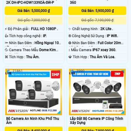
2K DH-IPC-HDW1339DA-SW-P
360
Giá Bán: 5,500,000 ₫
Giá Bán: 5,900,000 ₫
Giá gốc: 7,000,000 ₫
Giá gốc: 7,100,000 ₫
️⚡ Độ Phân giải :
FULL HD 1080P .
✨ Chất lượng hình :
2K Lite .
👍 Tích hợp công nghệ :
IP.
®️ Công Nghệ Sử Dụng :
IP Wifi.
'
🔦 Nhìn Ban Đêm :
Hồng Ngoại 10m
❂ Nhìn Ban Đêm :
Full Color 20m
Hồng Ngoại SMD.
Có Màu Ban Ðêm.
💦 Camera Theo Mẫu
Dome Kim
↕️ Mẫu Camera
IP67 xoay 360.
loại + Nhựa.
️⌘ Tích Hợp :
Thu Âm.
️💎 Tích Hợp :
Thu Âm Và Loa.
21861
3990
Lắp Đặt Bộ Camera IP Công Trình
Bộ Camera An Ninh Khu Phố Thu
Xây Dựng
Âm
Giá Bán: 7,900,000 ₫
Giá Bán: 8,400,000 ₫