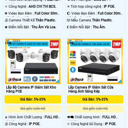
1080P .
⚛️ Công Nghệ :
AHD CVI TVI BCS.
✳️ Tích hợp công nghệ :
IP POE.
❃ Video Ban Đêm :
Full Color 30m
🌔 Video Ban Đêm :
Full Color 30m
Có Màu Ban Ðêm.
Có Màu Ban Ðêm.
🕉️ Camera Thiết Kế
Thân Plastic.
🎲 Mẫu Camera
Thân Plastic.
️♚ Điểm Nỗi Bật :
Thu Âm Và Loa.
️₤ Điểm Nỗi Bật :
Thu Âm.
3889
3016
Lắp Bộ Camera IP Giám Sát Kho
Lắp Camera IP Giám Sát Cửa
Hàng POE
Hàng Ánh Sáng Kép
Giá Bán: 5%-35%
Giá Bán: 5%-35%
Giá gốc: Liên Hệ
Giá gốc: Liên Hệ
☀️ Hình Ành Chất Lượng :
FULL HD
👁️‍🗨 Chất lượng hình :
FULL HD
1080P .
1080P .
🕉️ Công Nghệ :
IP POE.
⚛️ Công Nghệ Sử Dụng :
IP POE.