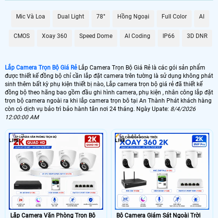
GIÁ LẮP
Mic Và Loa
Dual Light
78°
Hồng Ngoại
Full Color
AI
💰 Camera Quan Sát Gia Đình Ghi Âm 2K
CMOS
Xoay 360
Speed Dome
AI Coding
IP66
3D DNR
3.499.000 VNĐ
Gói 4 camera Dahua giám sát gia đình
🎙 Bộ 4 Camera Ghi Âm Giá Rẻ - Hồng Ngoại 80m
5.900.000 VNĐ
Camera Thu Âm -Hồng ngoại 80m
Lắp Camera Trọn Bộ Giá Rẻ
Lắp Camera Trọn Bộ Giá Rẻ là các gói sản phẩm
được thiết kế đồng bộ chỉ cần lắp đặt camera trên tường là sử dụng không phát
💣 Lắp Camera FUL Color
sinh thêm bất kỳ phụ kiện thiết bị nào, Lắp camera trọn bộ giá rẻ đã thiết kế
đồng bộ theo hãng bao gồm đầu ghi hình camera, phụ kiện , nhân công lắp đặt
5.599.000 VNĐ
Bộ 4 Camera Hikvision Có Màu Ban Đêm
trọn bộ camera ngoài ra khi lắp camera trọn bô tại An Thành Phát khách hàng
còn có dịch vụ bảo trì bảo hành tân nơi 24 tháng. Ngày Upate:
8/4/2026
💮 Lắp Camera IP Siêu Nét
12:00:00 AM
4.000.00 VNĐ
Trọn Gói 4 camera Ip cao cấp
7
1414
🔆️ Dịch vụ lắp camera trọn gói tại An Thành Phát bao gồm nhân công lắp đặt
bảo trì bảo hành hệ thống camera tân nơi, trọn gói camera được thiết kết bao
gồm đầu ghi hình ,camera ,ổ cứng lưu trữ và phụ kiện đầy đủ để lắp hệ thống
camera lên hình dơn giản nhất. ☎
Lắp Camera Văn Phòng Trọn Bộ
Bộ Camera Giám Sát Ngoài Trời