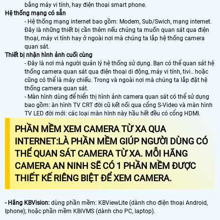
bằng máy vi tính, hay điện thoại smart phone.
Hệ thống mạng có sẵn
- Hệ thống mạng internet bao gồm: Modem, Sub/Swich, mạng internet.
Đây là những thiết bị cần thêm nếu chúng ta muốn quan sát qua điện
thoại, máy vi tính hay ở ngoài nơi mà chúng ta lắp hệ thống camera
quan sát.
Thiết bị nhận hình ảnh cuối cùng
- Đây là nơi mà người quản lý hệ thống sử dụng. Bạn có thể quan sát hệ
thống camera quan sát qua điện thoại di động, máy vi tính, tivi.. hoặc
cũng có thể là máy chiếu. Trong và ngoài nơi mà chúng ta lắp đặt hệ
thống camera quan sát.
- Màn hình dùng để hiển thị hình ảnh camera quan sát có thể sử dụng
bao gồm: àn hình TV CRT đời cũ kết nối qua cổng S-Video và màn hình
TV LED đời mới: các loại màn hình này hầu hết đều có cổng HDMI.
PHẦN MỀM XEM CAMERA TỪ XA QUA
INTERNET
:LÀ PHẦN MỀM GIÚP NGƯỜI DÙNG CÓ
THỂ QUAN SÁT CAMERA TỪ XA. MỖI HÃNG
CAMERA AN NINH SẼ CÓ 1 PHẦN MỀM ĐƯỢC
THIẾT KẾ RIÊNG BIỆT ĐỂ XEM CAMERA.
- Hãng KBVision:
dùng phần mềm: KBViewLite (dành cho điện thoại Android,
Iphone); hoặc phần mềm KBiVMS (dành cho PC, laptop).