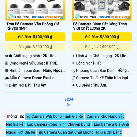
Trọn Bộ Camera Văn Phòng Giá
Bộ Camera Giám Sát Công Trình
Rẻ VIGI 3MP
VIGI Chất Lượng 2K
Giá Bán: 5,100,000 ₫
Giá Bán: 5,300,000 ₫
Giá gốc: 8,500,000 ₫
Giá gốc: 9,600,000 ₫
👁️‍🗨 Chất lượng hình :
2K Lite .
🔅 Hình Ành Chất Lượng :
2K Lite .
🤖️ Công Nghệ Sử Dụng :
IP POE.
⚛️ Công Nghệ :
IP.
🔴 Hình ảnh ban đêm :
Hồng Ngoại
🌜 Khoảng Cách Ban Đêm :
Hồng
30m Hồng Ngoại Smart IR.
Ngoại 30m Có Màu Ban Ðêm.
🌧️ Mẫu Camera
Dome Plastic.
🗜️ Camera Thiết Kế
Thân Kim loại +
Nhựa.
️✨ Điểm Nỗi Bật :
Thu Âm.
️📢 Ưu Điểm :
Thu Âm.
1
2
3
4
⫸
Thông Tin:
Bộ Camera Wifi Công Trình Giá Rẻ
Camera Kho Hàng Sắc
Nét Giá Rẻ
Lắp Camera Công Trình Chuyên Dụng
Lắp Camera Gia Đình
Ngoài Trời Giá Rẻ
Bộ Camera Quan Sát Chất Lượng Hd Giá Chỉ Bằng