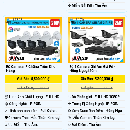
Nhựa.
️✤ Điểm Nỗi Bật :
Thu Âm.
17368
3176
Bộ Camera IP Chống Trộm Kho
Bộ 4 Camera Ghi Âm Giá Rẻ -
Hàng
Hồng Ngoại 80m
Giá Bán: 5,500,000 ₫
Giá Bán: 5,300,000 ₫
Giá gốc: 8,900,000 ₫
Giá gốc: 8.600.000đ
🦉 Hình Ành Chất Lượng :
FULL HD
✨ Độ Phân giải :
FULL HD 1080P .
1080P .
🤖️ Công Nghệ :
IP POE.
⚜️ Trang Bị Công Nghệ :
IP POE.
❈ Hình ảnh ban đêm :
Full Color
❂ Xem Được Ban Đêm :
Hồng Ngoại
30m Có Màu Ban Ðêm.
80m Hồng Ngoại Smart IR.
🛡 Camera Theo Mẫu
Thân Kim loại.
🔩 Mẫu Camera
Thân Kim loại.
️➲ Ưu Điểm :
Thu Âm.
️✨ Đặt Điểm :
Thu Âm.