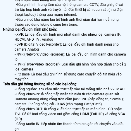
- Đầu ghi hình trung tâm của hệ thống camera CCTV, đầu ghi giữ vai
trò tập hợp hình ảnh và truyền tải đến thiết bị cần quan sát (như điện
thoại, laptop) thông qua mạng internet.
- Đầu ghi có khả năng lưu trữ hình ảnh thời gian dài hay ngắn phụ
thuộc vào dung lượng ổ cứng bên trong.
Những loại đầu ghi hình phổ biến:
- XVR: Là loại đầu ghi hình mới nhất dành cho nhiều loại camera IP,
HDCVI, AHD, TVI, Analog
- DVR (Digital Video Recorder): Là loại đầu ghi hình dành riêng cho
camera Analog
- NVR (Network Video Recorder): Là loại đầu ghi hình dành cho camera
ip
- HVR (HyberVideo Recorder): Loại đầu ghi hình hỗn hợp dành cho cả 2
loại camera
- PC Base: Là loại đầu ghi hình sử dụng card chuyển đổi tín hiệu vào
máy tính
Trên đầu ghi thông thường sẽ có các loại cổng:
- Cổng nguồn: jack cắm điện trực tiếp vào hệ thống điện nhà 220V AC.
- Cổng Video-IN: là cổng tiếp nhận tín hiệu từ các camera quan sát.
Camera analog dùng cổng tròn cắm jack BNC (cáp đồng trục coxial);
camera IP dùng cổng cái - RJ45 (cáp mạng Cat5/Cat6).
- Cổng Video-OUT: là cổng xuất hình trực tiếp ra màn hình LCD hoặc
Tivi. Có 02 loại cổng video out gồm cổng HDMI (Full HD) và cổng VGA
(HD).
- Cổng Audio-IN: tiếp nhận âm thanh từ micro gắn rời chuyển vào đầu
ghi.