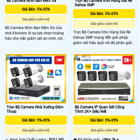
Bộ Camera Nhìn Ban Đêm Xa
Trọn Bộ Camera Kho Hàng Giá Rẻ
Dahua 3MP
Giá Bán: 5%-35%
Giá Bán: 5%-35%
Giá gốc: Liên Hệ
Giá gốc: Liên Hệ
Bộ Camera Nhìn Ban Đêm Xa của
Trọn Bộ Camera Kho Hàng Giá Rẻ
nhà Kbvision là sự lựa chọn hoàng
Dahua 3MP mang đến giải pháp
hảo cho việc giám sát an ninh, với
giám sát hiệu quả với độ phân giải
công nghệ PoE dễ dàng lắp đặt, khả
3MP cho hình ảnh sắc nét, độ chi
năng giám sát ban đêm tốt với
tiết cao. Nổi bật với công nghệ ánh
hồng ngoại 80m đèn ánh sáng âm
1285
4813
sáng kép thông minh IR và Warm
30m, có thể ghi âm, ống kính có độ
Light, hỗ trợ tầm nhìn ban đêm đến
phân giải 4.0Mp cho ra hình ảnh
30m cùng ba chế độ quan sát: hồng
sắc nét
ngoại, ánh sáng trắng và thông
minh, đồng thời hỗ trợ phát hiện con
người và phương tiện.
Trọn Bộ Camera Nhà Xưởng Đàm
Bộ Camera IP Quan Sát Công
Thoại
Trình 2K+ Siêu Nét
Giá Bán: 5%-35%
Giá Bán: 5%-35%
Giá gốc: Liên Hệ
Giá gốc: Liên Hệ
🔅 Hình Ành Chất Lượng :
FULL HD
👁 Độ Phân giải :
Ultra 2k + .