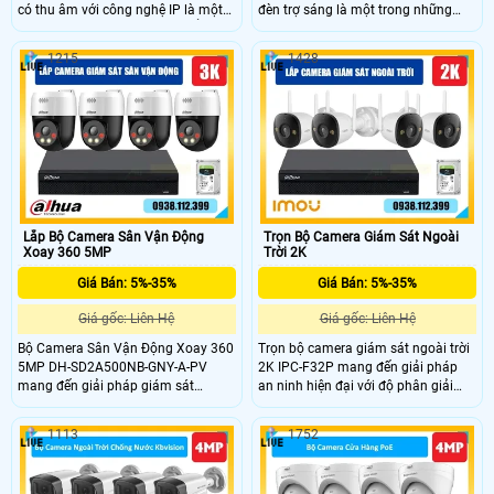
có thu âm với công nghệ IP là một
đèn trợ sáng là một trong những
trong những thiết bị không thể thiếu
chọn lọc tốt nhất mà An Thành
trong việc đảm bảo an ninh cho gia
Phát muốn đem lại cho khách hàng
1215
1428
đình và doanh nghiệp. Trọn Bộ
với mức giá vô cùng rẻ mà chất
Camera Quan Sát Có Màu Ban Đêm
lượng lại tốt, ghi hình ảnh rõ nét
DS-2CD1023G2-LIUF là một giải
24/24 và đảm bảo có màu vào ban
pháp hoàn hảo cho những ai đang
đêm, không những vậy mà bộ
tìm kiếm một hệ thống giám sát
camera quan sát này còn trang bị
chất lượng cao với nhiều tính năng
micro cho phép camera ghi lại hình
tiên tiến
ảnh có âm thanh một cách rõ ràng.
Lắp Bộ Camera Sân Vận Động
Trọn Bộ Camera Giám Sát Ngoài
Xoay 360 5MP
Trời 2K
Giá Bán: 5%-35%
Giá Bán: 5%-35%
Giá gốc: Liên Hệ
Giá gốc: Liên Hệ
Bộ Camera Sân Vận Động Xoay 360
Trọn bộ camera giám sát ngoài trời
5MP DH-SD2A500NB-GNY-A-PV
2K IPC-F32P mang đến giải pháp
mang đến giải pháp giám sát
an ninh hiện đại với độ phân giải
chuyên nghiệp với cảm biến
3MP sắc nét, cảm biến CMOS tiên
STARVIS™ CMOS 1/2.8 độ phân giải
tiến và ống kính 2.8mm góc rộng
1113
1752
5MP, cho hình ảnh sắc nét. Camera
100°. Hỗ trợ H.265, chế độ ngày
hỗ trợ quay quét 360°, đàm thoại 2
đêm, HDR chống ngược sáng và
chiều, cảnh báo chủ động bằng loa
tầm nhìn hồng ngoại 30m. Camera