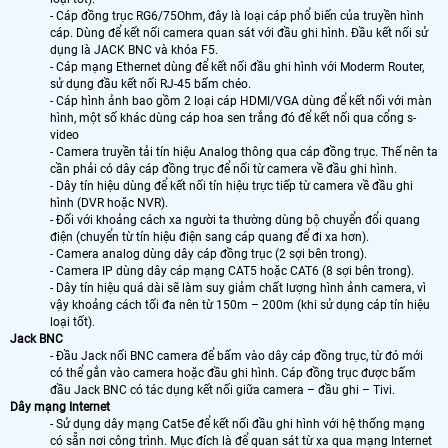
- Cáp đồng trục RG6/75Ohm, đây là loại cáp phổ biến của truyền hình
cáp. Dùng để kết nối camera quan sát với đầu ghi hình. Đầu kết nối sử
dụng là JACK BNC và khóa F5.
- Cáp mạng Ethernet dùng để kết nối đầu ghi hình với Moderm Router,
sử dụng đầu kết nối RJ-45 bấm chéo.
- Cáp hình ảnh bao gồm 2 loại cáp HDMI/VGA dùng để kết nối với màn
hình, một số khác dùng cáp hoa sen trắng đó để kết nối qua cổng s-
video
- Camera truyền tải tín hiệu Analog thông qua cáp đồng trục. Thế nên ta
cần phải có dây cáp đồng trục để nối từ camera về đầu ghi hình.
- Dây tín hiệu dùng để kết nối tín hiệu trực tiếp từ camera về đầu ghi
hình (DVR hoặc NVR).
- Đối với khoảng cách xa người ta thường dùng bộ chuyển đổi quang
điện (chuyển từ tín hiệu điện sang cáp quang để đi xa hơn).
- Camera analog dùng dây cáp đồng trục (2 sợi bên trong).
- Camera IP dùng dây cáp mạng CAT5 hoặc CAT6 (8 sợi bên trong).
- Dây tín hiệu quá dài sẽ làm suy giảm chất lượng hình ảnh camera, vì
vậy khoảng cách tối đa nên từ 150m – 200m (khi sử dụng cáp tín hiệu
loại tốt).
Jack BNC
- Đầu Jack nối BNC camera để bấm vào dây cáp đồng trục, từ đó mới
có thể gắn vào camera hoặc đầu ghi hình. Cáp đồng trục được bấm
đầu Jack BNC có tác dụng kết nối giữa camera – đầu ghi – Tivi.
Dây mạng Internet
- Sử dụng dây mạng Cat5e để kết nối đầu ghi hình với hệ thống mạng
có sẵn nơi công trình. Mục đích là để quan sát từ xa qua mạng Internet