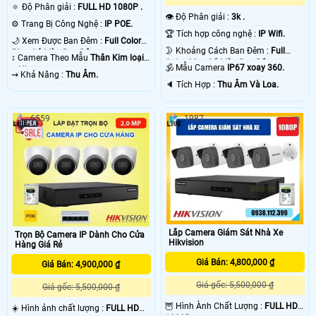
🔅 Độ Phân giải :
FULL HD 1080P .
👁 Độ Phân giải :
3k .
⚙ Trang Bị Công Nghệ :
IP POE.
🏆 Tích hợp công nghệ :
IP Wifi.
🌙 Xem Được Ban Đêm :
Full Color
🌛 Khoảng Cách Ban Đêm :
Full
50m Có Màu Ban Ðêm.
↕️ Camera Theo Mẫu
Thân Kim loại
Color 30m Có Màu Ban Ðêm.
🕉️ Mẫu Camera
IP67 xoay 360.
+ Nhựa.
️⇝ Khả Năng :
Thu Âm.
️🔈 Tích Hợp :
Thu Âm Và Loa.
6559
1987
Lắp Camera Giám Sát Nhà Xe
Trọn Bộ Camera IP Dành Cho Cửa
Hikvision
Hàng Giá Rẻ
Giá Bán: 4,800,000 ₫
Giá Bán: 4,900,000 ₫
Giá gốc: 5,500,000 ₫
Giá gốc: 5,500,000 ₫
🦉 Hình Ành Chất Lượng :
FULL HD
☀️ Hình ảnh chất lượng :
FULL HD