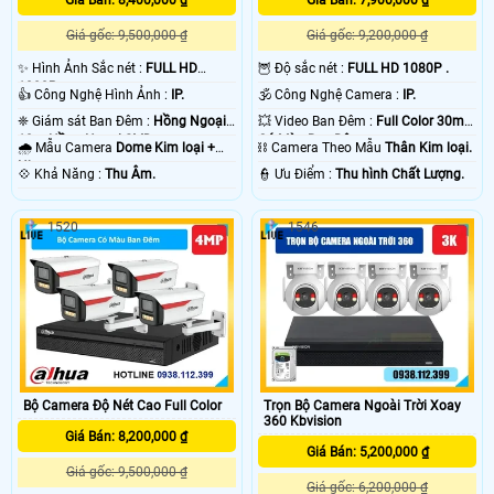
Giá gốc: 9,200,000 ₫
Giá gốc: 9,500,000 ₫
🦉 Độ sắc nét :
FULL HD 1080P .
✨ Hình Ảnh Sắc nét :
FULL HD
1080P .
🕉️ Công Nghệ Camera :
IP.
👍 Công Nghệ Hình Ảnh :
IP.
💥 Video Ban Đêm :
Full Color 30m
❈ Giám sát Ban Đêm :
Hồng Ngoại
Có Màu Ban Ðêm.
10m Hồng Ngoại SMD.
⛓ Camera Theo Mẫu
Thân Kim loại.
🌧️ Mẫu Camera
Dome Kim loại +
Nhựa.
️👮 Ưu Điểm :
Thu hình Chất Lượng.
️💠 Khả Năng :
Thu Âm.
1520
1546
Bộ Camera Độ Nét Cao Full Color
Trọn Bộ Camera Ngoài Trời Xoay
360 Kbvision
Giá Bán: 8,200,000 ₫
Giá Bán: 5,200,000 ₫
Giá gốc: 9,500,000 ₫
Giá gốc: 6,200,000 ₫