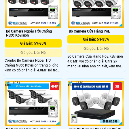
và đèn. Công nghệ SMD 3.0, Human
tích hợp mic thu âm, phát hiện
Detection, IP66 giúp hoạt động ổn
chuyển động – con người, lưu trữ
định ngoài trời, phù hợp cho sân
thẻ nhớ tới 512GB, kết nối Wi-Fi 6
vận động và khu vực rộng lớn.
mạnh mẽ, phù hợp lắp đặt gia đình
Bộ Camera Ngoài Trời Chống
Bộ Camera Cửa Hàng PoE
Nước Kbvision
Giá Bán: 5%-35%
Giá Bán: 5%-35%
Giá gốc: Liên Hệ
Giá gốc: Liên Hệ
Bộ Camera Cửa Hàng PoE KBvision
Combo Bộ Camera Ngoài Trời
4.0 MP với độ phân giải Ultra 2k
Chống Nước Kbvision trang bị ống
mang lại hình ảnh chi tiết, kèm theo
kính có độ phân giải 4.0MP, hỗ trợ
đấy là khả năng nhìn hình ảnh có
cấp nguồn qua dây mạng nhờ công
màu vào bam đêm với đèn led trợ
nghệ PoE, với chuẩn nén H.265+
sáng khoảng cách 30m, trang bị
1051
1449
giúp tiết kiệm băng thông khi lưu
công nghệ nguồn PoE cấp nguồn
trữ, đèn led nhìn hình ảnh có màu
qua đây mạng, chống nước IP 67
vào ban đêm với khoảng cách 30m