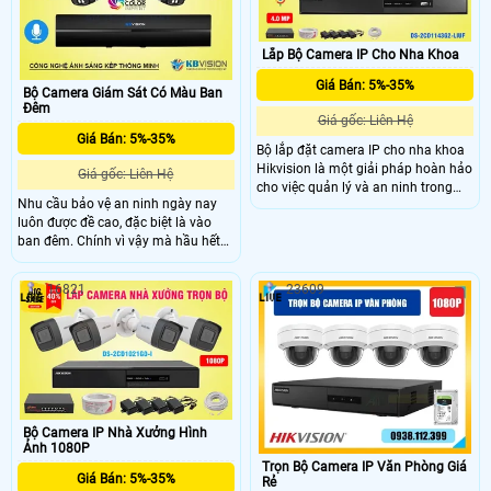
Lắp Bộ Camera IP Cho Nha Khoa
Giá Bán: 5%-35%
Bộ Camera Giám Sát Có Màu Ban
Đêm
Giá gốc: Liên Hệ
Giá Bán: 5%-35%
Bộ lắp đặt camera IP cho nha khoa
Hikvision là một giải pháp hoàn hảo
Giá gốc: Liên Hệ
cho việc quản lý và an ninh trong
Nhu cầu bảo vệ an ninh ngày nay
phòng khám nha khoa. Bộ này bao
luôn được đề cao, đặc biệt là vào
gồm những camera IP chất lượng
ban đêm. Chính vì vậy mà hầu hết
cao với khả năng quan sát rõ nét và
chúng ta đều đi tìm cho mình một
ghi lại hình ảnh chất lượng cao
giải pháp an ninh ban đêm hiệu quả
16821
23609
nhằm bảo vệ tài sản cũng như
người thân của mình.
Bộ Camera IP Nhà Xưởng Hình
Ảnh 1080P
Trọn Bộ Camera IP Văn Phòng Giá
Giá Bán: 5%-35%
Rẻ