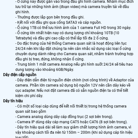
- Ổ cứng này được gắn vào trong đầu ghi hình camera. Nhằm mục đích
lưu trữ lại những hình ảnh (đoạn video) mà camera truyền tải về đầu
ghi hình.
- Thường được lắp gọn bên trong đầu ghi.
- Kết nối với đầu ghi qua cổng SATA3 và cáp nguồn.
- Ổ cứng 1TB có thể lưu hình ảnh của 1 camera Full HD trong 30 ngày.
- Ổ cứng lớn nhất hiện nay có dung lượng chỉ khoảng 10TB (10
Tetrabyte) và đầu ghi cao cấp có thể lắp tối đa 2 ổ cứng.
- Do đặc trưng của hệ thống Camera quan sát là hoạt động liên tục
24/24 nên khi lắp đặt chúng ta nên cân nhắc sử dụng các loại ổ cứng
chuyên dụng dành riêng cho Camera quan sát, nhằm tránh trường hợp
đầu ghi bị treo, đứng, không nhận ổ cứng.
- Trung bình 1 mắt camera Analog nếu ghi hình suốt 24/24 sẽ tiêu hao
dung lượng vào khoảng 6GB/Ngày.
Dây điện cấp nguồn
- Dây điện dẫn điện từ nguồn điện chính (nơi công trình) về Adaptor của
camera. Phần lớn camera sử dụng bộ nguồn 12V nên cần dây kéo về
cục adapter. Nếu nơi đặt camera đã có sẵn nguồn điện ta có thể tiết
kiệm chi phí dây.
Dây tín hiệu
- Có một số loại cáp dùng để kết nối thiết bị trong hệ thống camera
quan sát bao gồm
- Camera analog dùng dây cáp đồng trục (2 sợi bên trong).
- Camera IP dùng dây cáp mạng CAT5 hoặc CAT6 (8 sợi bên trong).
- Dây tín hiệu quá dài sẽ làm suy giảm chất lượng hình ảnh camera, vì
vậy khoảng cách tối đa nên từ 150m – 200m (khi sử dụng cáp tín hiệu
loại tốt).