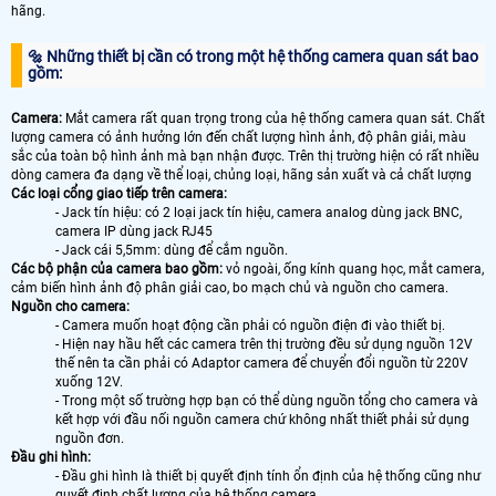
hãng.
🔩 Những thiết bị cần có trong một hệ thống camera quan sát bao
gồm:
Camera:
Mắt camera rất quan trọng trong của hệ thống camera quan sát. Chất
lượng camera có ảnh hưởng lớn đến chất lượng hình ảnh, độ phân giải, màu
sắc của toàn bộ hình ảnh mà bạn nhận được. Trên thị trường hiện có rất nhiều
dòng camera đa dạng về thể loại, chủng loại, hãng sản xuất và cả chất lượng
Các loại cổng giao tiếp trên camera:
- Jack tín hiệu: có 2 loại jack tín hiệu, camera analog dùng jack BNC,
camera IP dùng jack RJ45
- Jack cái 5,5mm: dùng để cắm nguồn.
Các bộ phận của camera bao gồm:
vỏ ngoài, ống kính quang học, mắt camera,
cảm biến hình ảnh độ phân giải cao, bo mạch chủ và nguồn cho camera.
Nguồn cho camera:
- Camera muốn hoạt động cần phải có nguồn điện đi vào thiết bị.
- Hiện nay hầu hết các camera trên thị trường đều sử dụng nguồn 12V
thế nên ta cần phải có Adaptor camera để chuyển đổi nguồn từ 220V
xuống 12V.
- Trong một số trường hợp bạn có thể dùng nguồn tổng cho camera và
kết hợp với đầu nối nguồn camera chứ không nhất thiết phải sử dụng
nguồn đơn.
Đầu ghi hình:
- Đầu ghi hình là thiết bị quyết định tính ổn định của hệ thống cũng như
quyết định chất lượng của hệ thống camera.