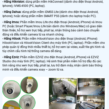
- Hãng Hikvision:
dùng phần mềm HikConnect (dành cho điện thoại Android,
Iphone); iVMS-4500 (PC, laptop).
- Hãng Dahua:
dùng phần mềm iDMSS Lite (dành cho điện thoại Android,
Iphone); hoặc dùng phần mềm SMART PSS (dành cho laptop hoặc PC).
- Hãng Imou:
Phần mềm Imou Life cho điện thoại (Android, iPhone) và Imou
PC (hoặc Smart Player/Imou Life bản dành cho Windows/Mac) có giao diện
thân thiện, hỗ trợ xem trực tiếp, phát lại, nhận thông báo cảnh báo chuyển
động và điều khiển camera từ xa nhanh chóng.
- Hãng Hilook:
Phần mềm HilookVision cho điện thoại (Android, iPhone):
HilookVision và HilookVision Client cho máy tính (PC, laptop). Phần mềm cho
phép quản lý đồng thời nhiều thiết bị, hỗ trợ xem lại video, xuất file ghi hình và
tùy chỉnh cấu hình hệ thống camera dễ dàng.
- Hãng Ezviz:
Phần mềm EZVIZ cho điện thoại (Android, iPhone) và EZVIZ
Studio cho máy tính (PC, laptop). Hệ sinh thái phần mềm hỗ trợ đầy đủ các
tính năng như xem trực tiếp, phát lại, lưu trữ đám mây, nhận cảnh báo thông
minh và điều khiển camera xoay – zoom từ xa.