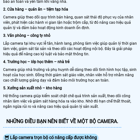
bảo an toàn và yên tâm khi vắng nhà.
2. Cửa hàng – quán ăn – tiệm tạp hóa
Camera giúp theo dõi quy trình bán hàng, quan sát thái độ phục vụ của nhân
viên, phát hiện các hành vi gian lận hoặc trộm cắp, từ đó nâng cao hiệu quả
quản lý và đảm bảo hoạt động kinh doanh ổn định.
3. Văn phòng – công ty nhỏ
Lắp camera tại khu vực lễ tân, hành lang, phòng làm việc giúp quản lý thời gian
làm việc, giám sát tài sản và theo dõi các hoạt động nội bộ. Đây là giải pháp
hiệu quả để nâng cao kỷ luật và bảo mật thông tin.
4. Trường học – lớp học thêm – nhà trẻ
Camera giúp nhà trường và phụ huynh dễ dàng theo dõi tình hình học tập, sinh
hoạt của học sinh. Đồng thời giám sát giáo viên, nhân viên hỗ trợ nhằm nâng
cao chất lượng giảng dạy và đảm bảo môi trường học an toàn.
5. Xưởng sản xuất nhỏ – kho hàng
Hệ thống camera giúp kiểm soát chặt chẽ quá trình sản xuất, theo dõi công
nhân làm việc và giám sát hàng hóa ra vào kho. Nhờ đó hạn chế thất thoát,
ngăn ngừa rủi ro và nâng cao hiệu quả quản lý sản xuất.
NHỮNG ĐIỀU BẠN NÊN BIẾT VỀ MỘT BỘ CAMERA.
🦉 Lắp camera trọn bộ có nâng cấp được không