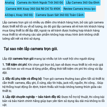
Analog
Camera An Ninh Ngoài Trời 360 Độ
Lắp Camera 360 Gia Đình
Camera Wifi Xoay 360 Giá Rẻ Chỉ Từ 490K
Review Camera Imou Ipc-
A32ep-L Xoay 360 Độ
Camera Quan Sát 360 Độ Toàn Cảnh
Lắp camera trọn gói có nhiều ưu điểm cho khách hàng hơn, bở các gói camera
được thiết kế tối ưu về số lượng, do đó giá lắp camera sẽ rẻ hơn khi khách hàng
mua từng thiết bị để lắp đặt, ngoài ra sẽ tránh được trường hợp khách hàng
mua thiết bị vê nhưng các sản phẩm không hợp nhau hình ảnh không chất
lường sắt nét và khó sử dụng.
Tại sao nên lắp camera trọn gói.
Lắp đặt
camera trọn gói
mang lại nhiều lợi ích vượt trội cho người dùng:
1. Tiết kiệm chi phí:
Khi chọn gói trọn bộ, bạn sẽ được mua thiết bị với mức giá
ưu đãi hơn so với mua lẻ từng phần, đồng thời tiết kiệm chi phí thi công và lắp
đặt.
2. Đầy đủ phụ kiện và đồng bộ
: Trọn gói camera thường bao gồm tất cả thiết bị
cần thiết: camera, đầu ghi, ổ cứng, dây tín hiệu, jack nối, nguồn, thi công… Giúp
hệ thống hoạt động ổn định, tránh thiếu sót hoặc không tương thích giữa các
thiết bị.
3. Lắp đặt chuyên nghiệp – bảo hành đầy đủ:
Được hỗ trợ kỹ thuật, thi công bài
bản và bảo hành chính hãng giúp bạn yên tâm sử dụng lâu dài mà không lo lỗi
vặt.