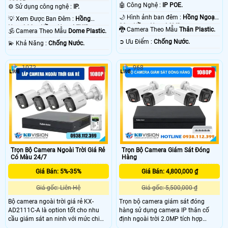
1080P .
1080P .
🤖️ Công Nghệ :
IP POE.
⚙ Sử dụng công nghệ :
IP.
🌙 Hình ảnh ban đêm :
Hồng Ngoại
💡 Xem Được Ban Đêm :
Hồng
20m Hồng Ngoại SMD.
Ngoại 30m Hồng Ngoại EXIR.
🐉️ Camera Theo Mẫu
Thân Plastic.
🕉️ Camera Theo Mẫu
Dome Plastic.
️➲ Ưu Điểm :
Chống Nước.
️💫 Khả Năng :
Chống Nước.
1072
968
Trọn Bộ Camera Ngoài Trời Giá Rẻ
Trọn Bộ Camera Giám Sát Đóng
Có Màu 24/7
Hàng
Giá Bán: 5%-35%
Giá Bán: 4,800,000 ₫
Giá gốc: Liên Hệ
Giá gốc: 5,500,000 ₫
Bộ camera ngoài trời giá rẻ KX-
Trọn bộ camera giám sát đóng
AD2111C-A là option tốt cho nhu
hàng sử dụng camera IP thân cố
cầu giám sát an ninh với mức chi
định ngoài trời 2.0MP tích hợp
phí tiết kiệm. Camera thân HDCVI
micro, cho hình ảnh Full HD rõ nét.