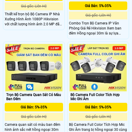
Giá Bán: 5%-35%
Giá gốc: Liên Hệ
Thiết kế trọn bộ Bộ Camera IP Nhà
Giá gốc: Liên Hệ
Xưởng Hình Ảnh 1080P Hikvision
Combo Trọn Bộ Camera IP Văn
với chất lượng hình ảnh 2.0 MP đã
Phòng Giá Rẻ Hikvision Xem ban
trở thành lựa chọn hàng đầu của
đêm Hồng ngoại 30m là sự lựa
người Việt. Với thương hiệu nổi tiếng
chọn hàng đầu cho công trình nhỏ
và uy tín, Hikvision mang đến sự tin
với thiết kế đẹp và giá rẻ. Được trang
cậy và hiệu suất cao trong việc
5488
4363
bị chức năng ưu việt Chống Nước,
giám sát nhà xưởng. Bộ camera IP
combo này mang lại sự bảo vệ toàn
này có độ phân giải 1080P, cho hình
diện cho văn phòng của bạn
ảnh rõ nét và chi tiết
Trọn Bộ Camera Quan Sát Có Màu
Bộ Camera Full Color Tích Hợp
Ban Đêm
Mic Ghi Âm
Giá Bán: 5%-35%
Giá Bán: 5%-35%
Giá gốc: Liên Hệ
Giá gốc: Liên Hệ
Camera quan sát có màu ban đêm
Bộ Camera Full Color Tích Hợp Mic
hình ảnh sắc nét hồng ngoại 30m
Ghi Âm trang bị hồng ngoại 30 cùng