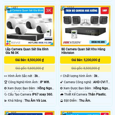
1481
1034
Lắp Camera Quan Sát Gia Đình
Bộ Camera Quan Sát Kho Hàng
Gía Rẻ 3K
Hikvision
Giá Bán: 8,500,000 ₫
Giá Bán: 5,200,000 ₫
Giá gốc: 9,600,000 ₫
Giá gốc: 8,500,000 ₫
️👀 Hình Ảnh Sắc nét :
3k .
️⚡ Chất lượng hình Ảnh :
3k .
🏆 Công Nghệ Hình Ảnh :
IP Wifi.
🌠 Camera Công nghệ :
AHD CVI TVI
BCS.
❂ Xem Được Ban Đêm :
Hồng Ngoại
❂ Xem Được Ban Đêm :
Hồng Ngoại
30m Có Màu Ban Ðêm.
30m Hồng Ngoại Smart IR.
💦 Cấu Tạo Camera
IP67 xoay 360.
🌧️ Thiết Kế Camera
Thân Plastic.
️💫 Khả Năng :
Thu Âm Và Loa.
️🔮 Đặt Điểm :
Thu Âm.
895
649