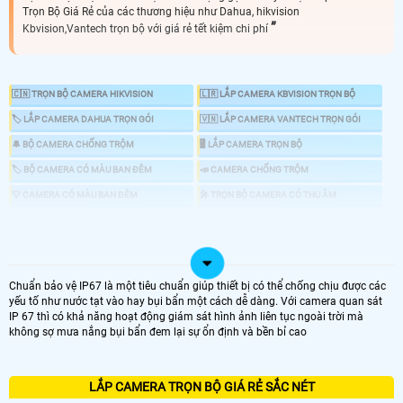
Trọn Bộ Giá Rẻ của các thương hiệu như Dahua, hikvision
Kbvision,Vantech trọn bộ với giá rẻ tết kiệm chi phí
🇨🇳 TRỌN BỘ CAMERA HIKVISION
🇱🇷 LẮP CAMERA KBVISION TRỌN BỘ
🏷 LẮP CAMERA DAHUA TRỌN GÓI
🇻🇳 LẮP CAMERA VANTECH TRỌN GÓI
🔔 BỘ CAMERA CHỐNG TRỘM
🖥 LẮP CAMERA TRỌN BỘ
🏷 BỘ CAMERA CÓ MÀU BAN ĐÊM
📣 CAMERA CHỐNG TRỘM
💡 CAMERA CÓ MÀU BAN ĐÊM
️🎤 TRỌN BỘ CAMERA CÓ THU ÂM
📶 TRỌN BỘ CAMERA WIFI
📦 LẮP CAMERA TRỌN GÓI GIÁ RẺ
Chuẩn bảo vệ IP67 là một tiêu chuẩn giúp thiết bị có thể chống chịu được các
yếu tố như nước tạt vào hay bụi bẩn một cách dễ dàng. Với camera quan sát
🗳 Lắp Camera Trọn Gói tiết kiệm chi phí giám sát ổn định dịch vụ uy tín tại An
IP 67 thì có khả năng hoạt động giám sát hình ảnh liên tục ngoài trời mà
Thành Phát, trọn bộ camera chính hãng phù hợp với nhu cầu sử dụng camera
không sợ mưa nắng bụi bẩn đem lại sự ổn định và bền bỉ cao
cho gia đình, văn phòng cửa hàng và nhà xưởng, bộ camera giá rẻ thiết kế tối
ưu nhất tiết kiệm chi phí nhất cho khách hàng những sản phẩm camera sử
dụng thương hiệu uy tín..
LẮP CAMERA TRỌN BỘ GIÁ RẺ SẮC NÉT
LẮP CAMERA TRỌN GÓI GIÁ RẺ