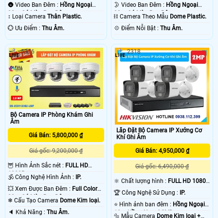
🌚 Video Ban Đêm :
Hồng Ngoại
🌛 Video Ban Đêm :
Hồng Ngoại
30m Có Màu Ban Ðêm.
30m Có Màu Ban Ðêm.
↕️ Loại Camera
Thân Plastic.
⛓ Camera Theo Mẫu
Dome Plastic.
️💮 Ưu Điểm :
Thu Âm.
️💠 Điểm Nỗi Bật :
Thu Âm.
5376
2318
Bộ Camera IP Phòng Khám Ghi
Âm
Lắp Đặt Bộ Camera IP Xưởng Cơ
Giá Bán: 5,800,000 ₫
Khí Ghi Âm
Giá Bán: 4,950,000 ₫
Giá gốc: 9,200,000 ₫
🦉 Hình Ảnh Sắc nét :
FULL HD
Giá gốc: 6,490,000 ₫
1080P .
🕉️ Công Nghệ Hình Ảnh :
IP.
🔆 Chất lượng hình :
FULL HD 1080P
💥 Xem Được Ban Đêm :
Full Color
.
🏆 Công Nghệ Sử Dụng :
IP.
20m Có Màu Ban Ðêm.
❄ Cấu Tạo Camera
Dome Kim loại.
⭐ Hình ảnh ban đêm :
Hồng Ngoại
️🔈 Khả Năng :
Thu Âm.
10m Hồng Ngoại SMD.
🔩 Mẫu Camera
Dome Kim loại +