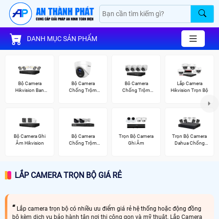
DANH MỤC SẢN PHẨM
Bộ Camera
Bộ Camera
Bô Camera
Lắp Camera
Hikvision Ban
Chống Trộm
Chống Trộm
Hikvision Trọn Bộ
Đêm Có Màu
Hikvision
Hikvision
Bộ Camera Ghi
Bộ Camera
Trọn Bộ Camera
Trọn Bộ Camera
Âm Hikvision
Chống Trộm
Ghi Âm
Dahua Chống
Visioncop
Trộm
LẮP CAMERA TRỌN BỘ GIÁ RẺ
Lắp camera trọn bộ có nhiều ưu điểm giá rẻ hệ thống hoặc động đồng
bộ kèm dịch vụ bảo hành tận nơi thi cộng gọn và mỹ thuật. Lắp Camera