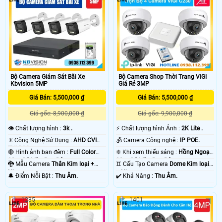
Bộ Camera Giám Sát Bãi Xe
Bộ Camera Shop Thời Trang VIGI
Kbvision 5MP
Giá Rẻ 3MP
Giá Bán: 5,500,000 ₫
Giá Bán: 5,500,000 ₫
Giá gốc: 8,900,000 ₫
Giá gốc: 9,900,000 ₫
👁 Chất lượng hình :
3k .
️⚡ Chất lượng hình Ảnh :
2K Lite .
✳️ Công Nghệ Sử Dụng :
AHD CVI
🕉️ Camera Công nghệ :
IP POE.
TVI BCS.
🔴 Hình ảnh ban đêm :
Full Color
❈ Khi xem thiếu sáng :
Hồng Ngoại
80m Có Màu Ban Ðêm.
30m Có Màu Ban Ðêm.
🐉️ Mẫu Camera
Thân Kim loại +
♊ Cấu Tạo Camera
Dome Kim loại
Nhựa.
+ Nhựa.
️🔔 Điểm Nỗi Bật :
Thu Âm.
️✔️ Khả Năng :
Thu Âm.
1285
1401