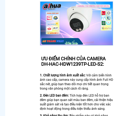
Lắp
Camera
Văn
Phòng
Giá Rẻ
Lắp
Camera
Nhà
Xưởng
Giá Rẻ
Lắp
ƯU ĐIỂM CHÍNH CỦA CAMERA
Camera
DH-HAC-HDW1239TP-LED-S2:
Gia Đình
Giá Rẻ
Lắp
1. Chất lượng hình ảnh xuất sắc:
Với cảm biến hình
Camera
ảnh cao cấp, camera này cung cấp hình ảnh Full HD
sắc nét, giúp bạn theo dõi mọi chi tiết quan trọng
Kho Hàng
trong văn phòng một cách rõ ràng.
Giá Rẻ
Lắp
2. Đèn LED ban đêm:
Tích hợp đèn LED hỗ trợ ban
Camera
đêm giúp bạn quan sát màu ban đêm, cải thiện hiệu
suất giám sát và tạo điều kiện tốt hơn cho việc xác
Cửa Hàng
định hoạt động trong điều kiện thiếu ánh sáng.
Giá Rẻ
Lắp
3. Khả năng thu âm: S
ản phẩm này có khả năng