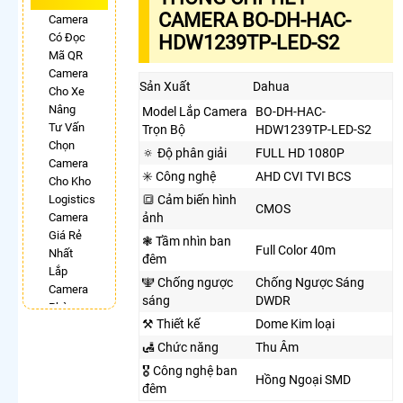
CAMERA BO-DH-HAC-
Camera
Có Đọc
HDW1239TP-LED-S2
Mã QR
Camera
Sản Xuất
Dahua
Cho Xe
Nâng
Model Lắp Camera
BO-DH-HAC-
Tư Vấn
Trọn Bộ
HDW1239TP-LED-S2
Chọn
🔅 Độ phân giải
FULL HD 1080P
Camera
✳️ Công nghệ
AHD CVI TVI BCS
Cho Kho
Logistics
🔳 Cảm biến hình
CMOS
Camera
ảnh
Giá Rẻ
❃ Tầm nhìn ban
Full Color 40m
Nhất
đêm
Lắp
🕎 Chống ngược
Chống Ngược Sáng
Camera
sáng
DWDR
Phòng
⚒ Thiết kế
Dome Kim loại
Phẩu
Thuật
🛃 Chức năng
Thu Âm
Camera
🎖️ Công nghệ ban
Có Chống
Hồng Ngoại SMD
đêm
Trộm