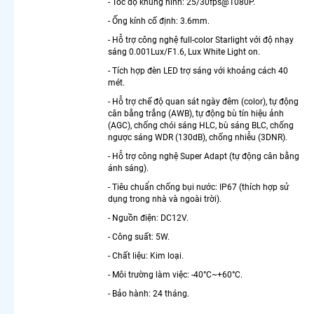
- Tốc độ khung hình: 25/30fps@1080P.
Camera
360 Báo
- Ống kính cố định: 3.6mm.
Động
- Hỗ trợ công nghệ full-color Starlight với độ nhạy
Chống
sáng 0.001Lux/F1.6, Lux White Light on.
Trộm
- Tích hợp đèn LED trợ sáng với khoảng cách 40
Camera
mét.
Wifi 360
- Hỗ trợ chế độ quan sát ngày đêm (color), tự động
Full Color
cân bằng trắng (AWB), tự động bù tín hiệu ảnh
Lắp
(AGC), chống chói sáng HLC, bù sáng BLC, chống
Camera
ngược sáng WDR (130dB), chống nhiễu (3DNR).
360 Lắp
- Hỗ trợ công nghệ Super Adapt (tự động cân bằng
Trong
ánh sáng).
Nhà
- Tiêu chuẩn chống bụi nước: IP67 (thích hợp sử
Lắp
dụng trong nhà và ngoài trời).
Camera
Samsung
- Nguồn điện: DC12V.
Xoay 360
- Công suất: 5W.
LẮP
- Chất liệu: Kim loại.
CAMERA
- Môi trường làm việc: -40°C~+60°C.
THEO NHU
- Bảo hành: 24 tháng.
CẦU