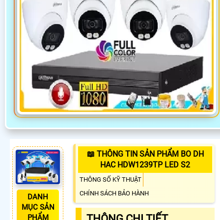
📖 THÔNG TIN SẢN PHẨM BO DH
HAC HDW1239TP LED S2
THÔNG SỐ KỸ THUẬT
CHÍNH SÁCH BẢO HÀNH
DANH
MỤC SẢN
THÔNG CHI TIẾT
PHẨM