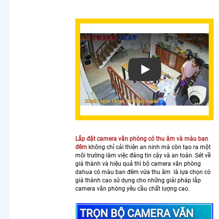
Camera
Cho Công
Trình
Chuyên
Dụng
Camera
Nhìn Màn
Xem video
Hình Máy
Tính
Lắp
Camera
Wifi Full
Color Giá
Rẻ
Lắp đặt camera văn phòng có thu âm và màu ban
Camera
đêm
không chỉ cải thiện an ninh mà còn tạo ra một
Wifi Imou
môi trường làm việc đáng tin cậy và an toàn. Sét về
360
giá thành và hiệu quả thì bộ camera văn phòng
dahua có màu ban đêm vừa thu âm là lựa chọn có
Lắp
giá thành cao sử dụng cho những giải pháp lắp
Camera
camera văn phòng yêu cầu chất lượng cao.
Wifi
Dahua
TRỌN BỘ CAMERA VĂN
Xoay 360