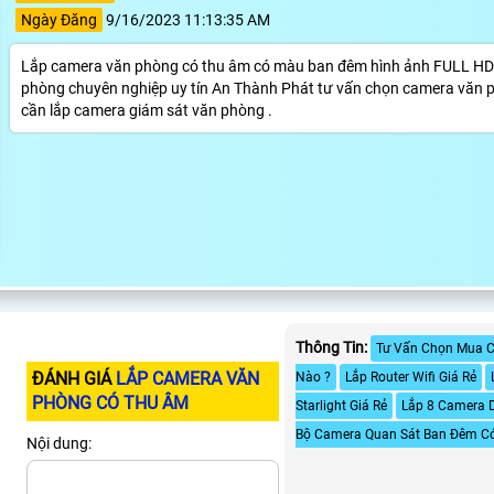
Ngày Đăng
9/16/2023 11:13:35 AM
Lắp camera văn phòng có thu âm có màu ban đêm hình ảnh FULL HD 
phòng chuyên nghiệp uy tín An Thành Phát tư vấn chọn camera văn ph
cần lắp camera giám sát văn phòng .
Thông Tin:
Tư Vấn Chọn Mua C
ĐÁNH GIÁ
LẮP CAMERA VĂN
Nào ?
Lắp Router Wifi Giá Rẻ
PHÒNG CÓ THU ÂM
Starlight Giá Rẻ
Lắp 8 Camera 
Bộ Camera Quan Sát Ban Đêm C
Nội dung: