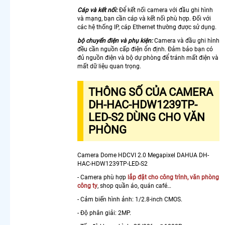
Visioncop
Cáp và kết nối:
Để kết nối camera với đầu ghi hình
Lắp
và mạng, bạn cần cáp và kết nối phù hợp. Đối với
các hệ thống IP, cáp Ethernet thường được sử dụng.
Camera
Xoay 360
bộ chuyển điện và phụ kiện:
Camera và đầu ghi hình
Toàn
đều cần nguồn cấp điện ổn định. Đảm bảo bạn có
đủ nguồn điện và bộ dự phòng để tránh mất điện và
Cảnh
mất dữ liệu quan trọng.
Camera
360
Trong
THÔNG SỐ CỦA CAMERA
Nhà
DH-HAC-HDW1239TP-
Hikvision
LED-S2 DÙNG CHO VĂN
Bán
PHÒNG
Camera
Xoay 360
Hikvision
Camera Dome HDCVI 2.0 Megapixel DAHUA DH-
Giá Rẻ
HAC-HDW1239TP-LED-S2
Camera
- Camera phù hợp
lắp đặt cho công trình, văn phòng
Ezviz
công ty
, shop quần áo, quán café…
Xoay 360
Trong
- Cảm biến hình ảnh: 1/2.8-inch CMOS.
Nhà
- Độ phân giải: 2MP.
Lắp