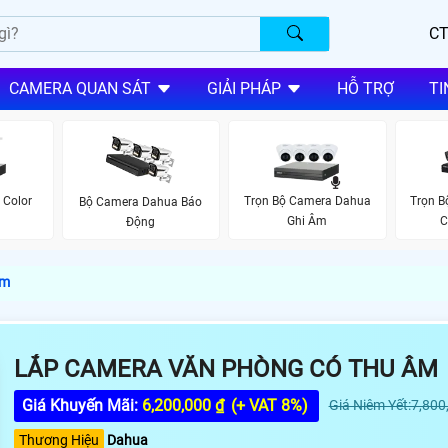
CT
CAMERA QUAN SÁT
GIẢI PHÁP
HỖ TRỢ
TI
 Color
Trọn Bộ Camera Dahua
Trọn 
Bộ Camera Dahua Báo
Ghi Âm
C
Động
Âm
LẮP CAMERA VĂN PHÒNG CÓ THU ÂM
Giá Khuyến Mãi:
6,200,000 ₫
(+ VAT 8%)
Giá Niêm Yết:7,800
Thương Hiệu
Dahua