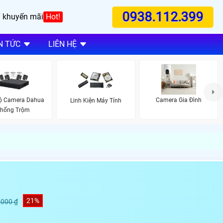
0938.112.399
 khuyến mãi
Hot!
N TỨC
LIÊN HỆ
Bộ Camera Dahua
Camera Gia Đình
Linh Kiện Máy Tính
hống Trộm
21%
,000 ₫