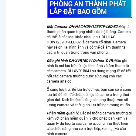
Giá Rẻ
PHÒNG AN THÀNH PHÁT
Camera
LẮP ĐẶT BAO GỒM
Wifi Báo
Động
Dahua
Mắt Camera DH-HAC-HDW1239TP-LED-S2:
Đây là
Lắp
thành phần quan trọng nhất của hệ thống. Camera
có thể là các loại khác nhau như DH-HAC-
Camera
HDW1239TP-LED-S2 là camera cố định Camera
Wifi Sắc
này sẽ ghi lại hình ảnh và có thể cả âm thanh tại
Nét 2K
các vị trí quan trọng trong văn phòng.
Kbvsiion
Đầu ghi hình DH-XVR1B04-I Dahua DVR:
Đầu ghi
Camera
hình là nơi lưu trữ dữ liệu hình ảnh và âm thanh từ
Wifi
các camera. DH-XVR1B04-I sử dụng mạng IP để kết
Chống
nối các camera thường được sử dụng cho các
Trộm
camera analog.
Kbvision
Ổ cứng lưu trữ: Để lưu trữ dữ liệu, bạn cần có ổ cứng
Camera
lưu trữ đủ lớn để chứa dữ liệu từ camera trong thời
Wifi
gian dài. Kích thước ổ cứng cần phụ thuộc vào số
Hikvision
lượng camera và thời gian lưu trữ bạn mong muốn.
Giá Rẻ
Phần mềm quản lý:
Các hệ thống camera thường đi
Chính
kèm với phần mềm quản lý cho phép bạn xem và
Hãng
quản lý dữ liệu từ các camera, cũng như thực hiện
các chức năng như xem trực tiếp, xem lại, và cấu
Camera
hình camera.
Wifi