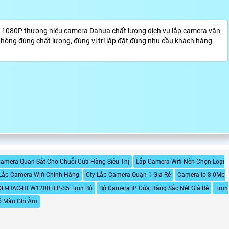
1080P thương hiệu camera Dahua chất lượng dịch vụ lắp camera văn
òng đúng chất lượng, đúng vị trí lắp đặt đúng nhu cầu khách hàng
amera Quan Sát Cho Chuỗi Cửa Hàng Siêu Thị
Lắp Camera Wifi Nên Chọn Loại
Lắp Camera Wifi Chính Hàng
Cty Lắp Camera Quận 1 Giá Rẻ
Camera Ip 8.0Mp
DH-HAC-HFW1200TLP-S5 Trọn Bộ
Bộ Camera IP Cửa Hàng Sắc Nét Giá Rẻ
Trọn
ó Màu Ghi Âm