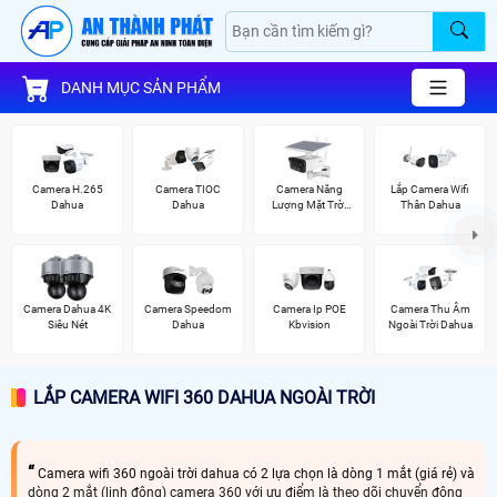
DANH MỤC SẢN PHẨM
Camera H.265
Camera TIOC
Camera Năng
Lắp Camera Wifi
Dahua
Dahua
Lượng Mặt Trời
Thân Dahua
Dahua
Camera Dahua 4K
Camera Speedom
Camera Ip POE
Camera Thu Âm
Siêu Nét
Dahua
Kbvision
Ngoài Trời Dahua
LẮP CAMERA WIFI 360 DAHUA NGOÀI TRỜI
Camera wifi 360 ngoài trời dahua có 2 lựa chọn là dòng 1 mắt (giá rẻ) và
dòng 2 mắt (linh động) camera 360 với ưu điểm là theo dõi chuyển động