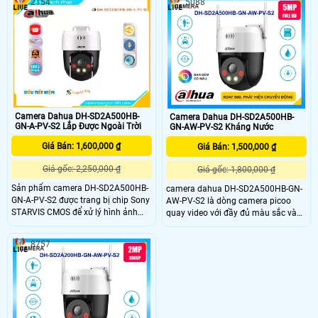
2154
5088
đến cho người dùng chất lượng hình
có thiết kế có thể nhìn có màu ban
ảnh sắc nét và chân thực. Đặc biệt,
đêm bằng đèn LeD trợ sáng
khả năng xem ban đêm Full Color
trong khoảng cách 30m là điểm
nhấn đáng chú ý của Camera này
Camera Dahua DH-SD2A500HB-
Camera Dahua DH-SD2A500HB-
GN-A-PV-S2 Lắp Được Ngoài Trời
GN-AW-PV-S2 Kháng Nước
Giá Bán: 1,600,000 ₫
Giá Bán: 1,500,000 ₫
Giá gốc: 2,250,000 ₫
Giá gốc: 1,800,000 ₫
Sản phẩm camera DH-SD2A500HB-
camera dahua DH-SD2A500HB-GN-
GN-A-PV-S2 được trang bị chip Sony
AW-PV-S2 là dòng camera picoo
STARVIS CMOS để xử lý hình ảnh
quay video với đầy đủ màu sắc và
hiệu quả. Đặc biệt, chất lượng hình
sử dụng đèn chiếu sáng kép thông
ảnh ban đêm với khả năng Full
minh để giúp tạo ra hình ảnh sống
8757
Color lên đến 30m, cho hình ảnh sắc
động giúp dễ dàng để có được
nét và màu sắc tự nhiên. Với độ sắc
thông tin về các sự kiện và giảm
nét cao Ultra 4k lite, Camera này
nhiễu ánh sáng. DH-SD2A500HB-
cung cấp độ chi tiết tốt nhất
GN-AW-PV-S2 có thể được sử dụng
trong nhiều môi trường giám sát
khác nhau đem lại sự hiệu quả tối