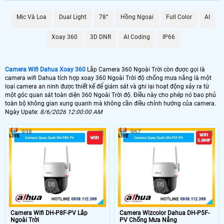
Mic Và Loa
Dual Light
78°
Hồng Ngoại
Full Color
AI
Xoay 360
3D DNR
AI Coding
IP66
Camera Wifi Dahua Xoay 360
Lắp Camera 360 Ngoài Trời còn được gọi là
camera wifi Dahua tích hợp xoay 360 Ngoài Trời độ chống mưa nắng là một
loại camera an ninh được thiết kế để giám sát và ghi lại hoạt động xảy ra từ
một góc quan sát toàn diện 360 Ngoài Trời độ. Điều này cho phép nó bao phủ
toàn bộ không gian xung quanh mà không cần điều chỉnh hướng của camera.
Ngày Upate:
8/6/2026 12:00:00 AM
938
967
Với độ phân giải cao bở
i công nghệ IP nên chất lượng camera wifi Dahua
ngoài 360 rất săc nét
,cả ngày lẫn đêm cùng kết nối wifi Dahua mạnh mẽ tích
hợp thêm cổng RJ45 ổn định hơn,
camera wifi Dahua 360 ngoài trời là lựa
chọn tiết kiệm
phù hợp nhất để bảo vệ không gian sống và làm việc của bạn
một cách toàn diện.
Camera Wifi DH-P8F-PV Lắp
Camera Wizcolor Dahua DH-P5F-
Ngoài Trời
PV Chống Mưa Nắng