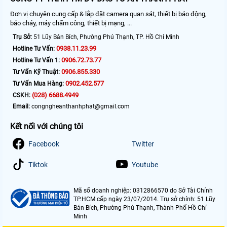
Đơn vị chuyên cung cấp & lắp đặt camera quan sát, thiết bị báo động,
báo cháy, máy chấm công, thiết bị mạng, ...
Trụ Sở:
51 Lũy Bán Bích, Phường Phú Thạnh, TP. Hồ Chí Minh
0938.11.23.99
Hotline Tư Vấn:
0906.72.73.77
Hotline Tư Vấn 1:
0906.855.330
Tư Vấn Kỹ Thuật:
0902.452.577
Tư Vấn Mua Hàng:
(028) 6688.4949
CSKH:
Email:
congngheanthanhphat@gmail.com
Kết nối với chúng tôi
Facebook
Twitter
Tiktok
Youtube
Mã số doanh nghiệp: 0312866570 do Sở Tài Chính
TP.HCM cấp ngày 23/07/2014. Trụ sở chính: 51 Lũy
Bán Bích, Phường Phú Thạnh, Thành Phố Hồ Chí
Minh