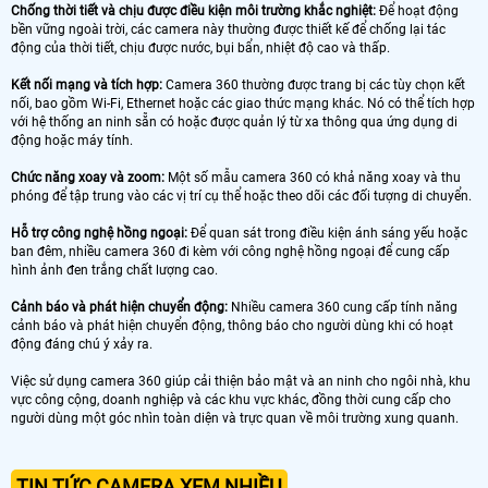
Chống thời tiết và chịu được điều kiện môi trường khắc nghiệt:
Để hoạt động
bền vững ngoài trời, các camera này thường được thiết kế để chống lại tác
động của thời tiết, chịu được nước, bụi bẩn, nhiệt độ cao và thấp.
Kết nối mạng và tích hợp:
Camera 360 thường được trang bị các tùy chọn kết
nối, bao gồm Wi-Fi, Ethernet hoặc các giao thức mạng khác. Nó có thể tích hợp
với hệ thống an ninh sẵn có hoặc được quản lý từ xa thông qua ứng dụng di
động hoặc máy tính.
Chức năng xoay và zoom:
Một số mẫu camera 360 có khả năng xoay và thu
phóng để tập trung vào các vị trí cụ thể hoặc theo dõi các đối tượng di chuyển.
Hỗ trợ công nghệ hồng ngoại:
Để quan sát trong điều kiện ánh sáng yếu hoặc
ban đêm, nhiều camera 360 đi kèm với công nghệ hồng ngoại để cung cấp
hình ảnh đen trắng chất lượng cao.
Cảnh báo và phát hiện chuyển động:
Nhiều camera 360 cung cấp tính năng
cảnh báo và phát hiện chuyển động, thông báo cho người dùng khi có hoạt
động đáng chú ý xảy ra.
Việc sử dụng camera 360 giúp cải thiện bảo mật và an ninh cho ngôi nhà, khu
vực công cộng, doanh nghiệp và các khu vực khác, đồng thời cung cấp cho
người dùng một góc nhìn toàn diện và trực quan về môi trường xung quanh.
TIN TỨC CAMERA XEM NHIỀU