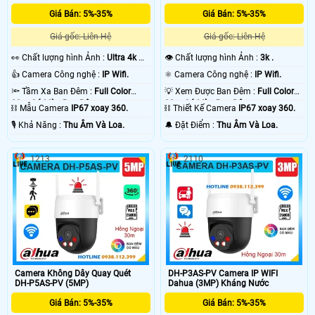
Giá Bán: 5%-35%
Giá Bán: 5%-35%
Giá gốc: Liên Hệ
Giá gốc: Liên Hệ
️👀 Chất lượng hình Ảnh :
Ultra 4k 👍🏾
👁 Chất lượng hình Ảnh :
3k .
.
👍 Camera Công nghệ :
IP Wifi.
⚛️ Camera Công nghệ :
IP Wifi.
'
🔦 Tầm Xa Ban Đêm :
Full Color
💡 Xem Được Ban Đêm :
Full Color
30m Có Màu Ban Ðêm.
30m Có Màu Ban Ðêm.
⛓ Mẫu Camera
IP67 xoay 360.
⛓ Thiết Kế Camera
IP67 xoay 360.
️🎙 Khả Năng :
Thu Âm Và Loa.
️🔔 Đặt Điểm :
Thu Âm Và Loa.
1213
2110
Camera Không Dây Quay Quét
DH-P3AS-PV Camera IP WIFI
DH-P5AS-PV (5MP)
Dahua (3MP) Kháng Nước
Giá Bán: 5%-35%
Giá Bán: 5%-35%