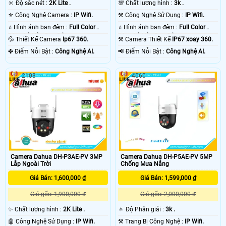
🔆 Độ sắc nét :
2K Lite .
💯 Chất lượng hình :
3k .
⚜️ Công Nghệ Camera :
IP Wifi.
⚒ Công Nghệ Sử Dụng :
IP Wifi.
⭐ Hình ảnh ban đêm :
Full Color
⭐ Hình ảnh ban đêm :
Full Color
30m Có Màu Ban Ðêm.
30m Có Màu Ban Ðêm.
💦 Thiết Kế Camera
Ip67 360.
⚒ Camera Thiết Kế
IP67 xoay 360.
️✤ Điểm Nỗi Bật :
Công Nghệ AI.
️📢 Điểm Nỗi Bật :
Công Nghệ AI.
2103
4060
Camera Dahua DH-P3AE-PV 3MP
Camera Dahua DH-P5AE-PV 5MP
Lắp Ngoài Trời
Chống Mưa Nắng
Giá Bán: 1,600,000 ₫
Giá Bán: 1,599,000 ₫
Giá gốc: 1,900,000 ₫
Giá gốc: 2,000,000 ₫
✨ Chất lượng hình :
2K Lite .
🔅 Độ Phân giải :
3k .
🤖️ Công Nghệ Sử Dụng :
IP Wifi.
⚒ Trang Bị Công Nghệ :
IP Wifi.