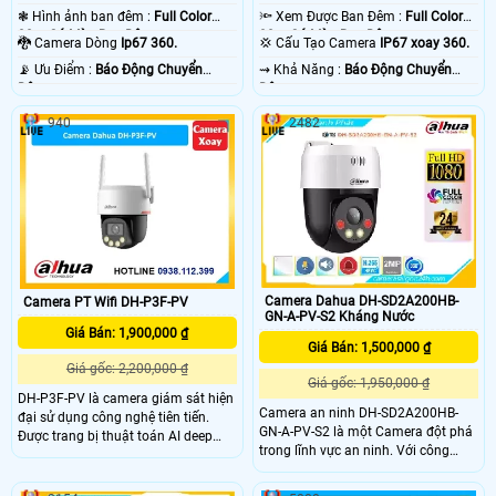
❃ Hình ảnh ban đêm :
Full Color
🔦 Xem Được Ban Đêm :
Full Color
30m Có Màu Ban Ðêm.
30m Có Màu Ban Ðêm.
🐉️ Camera Dòng
Ip67 360.
💢 Cấu Tạo Camera
IP67 xoay 360.
️📡 Ưu Điểm :
Báo Động Chuyển
️⇝ Khả Năng :
Báo Động Chuyển
Động.
Động.
940
2482
Camera Dahua DH-SD2A200HB-
Camera PT Wifi DH-P3F-PV
GN-A-PV-S2 Kháng Nước
Giá Bán: 1,900,000 ₫
Giá Bán: 1,500,000 ₫
Giá gốc: 2,200,000 ₫
Giá gốc: 1,950,000 ₫
DH-P3F-PV là camera giám sát hiện
Camera an ninh DH-SD2A200HB-
đại sử dụng công nghệ tiên tiến.
GN-A-PV-S2 là một Camera đột phá
Được trang bị thuật toán AI deep
trong lĩnh vực an ninh. Với công
learning, camera có khả năng phân
nghệ chip xử lý hình ảnh Sony
biệt người và phương tiện một cách
STARVIS CMOS, camera này mang
chính xác. Với kết nối Wifi IP, camera