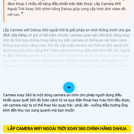
đàm thoại 2 chiều dễ dàng điều khiển trên điện thoại. Lắp Camera Wifi
Ngoài Trời Xoay 360 chính hãng Dahua giúp cung cấp hình ảnh video độ
nét cao.
Lắp Camera wifi Dahua 360 ngoài trời là giải pháp an ninh thông minh cho gia
đình cửa hàng
với giá rẻ tiết kiệm chi phí. camera quan sát wifii khả năng xoay
360 độ tích hợp chống mưa nắng bụi bẩn camera có thể quan sát toàn cảnh
thông qua chức năng xoay 360 độ. Đặc biệt camera wifi Dahua 360 ngoài trời
được trang bị chức năng IP67 Đảm bảo hơn trong điều kiện thời tiết xấu. Ngoài
ra, Bản thân là
camera wifi Dahua 360 ngoài trời nên được trang bị chức năng
đàm thoại 2 chiều
giúp người dùng có thể giao tiếp trực tiếp với người ở vị trí
camera, vô cùng tiện lợi trong các tình huống như giao hàng, giám sát trẻ em
hoặc cảnh báo kẻ gian.
CAMERA 360 DAHUA
CAMERA WIFI DAHUA 360 NGOÀI TRỜI
KBVISION GIÁ RẺ CHÂT LƯỢNG CAO
Camera xoay 360 là một dòng camera an ninh cho phép người dùng điều
CAMERA WIFI DAHUA 360 NGOÀI TRỜI
CAMERA WIFI DAHUA 360 NGOÀI TRỜI LÁP
khiển quay quét 360 độ toàn cảnh từ xa qua điện thoại hay máy tính đều được,
HIKVISION NGOÀI TRỜI
NGOÀI TRỜI
với camera này ta có thể thao tác quay trái - phải, lên - xuống điều hướng ống
CAMERA WIFI DAHUA 360 NGOÀI TRỜI
CAMERA WIFI DAHUA 360 NGOÀI TRỜI
kính đến khu vực xung quanh mà bạn muốn
EZVIZ NGOÀI TRỜI
IMOU NGOÀI TRỜI
LẮP CAMERA WIFI NGOÀI TRỜI XOAY 360 CHÍNH HÃNG DAHUA