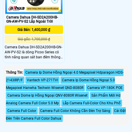
ưu
Camera Dahua DH-SD2A200HB-
GN-AW-PV-S2 Lắp Ngoài Trời
Giá Bán: 1,400,000 ₫
Giá gốc: 1,700,000 ₫
Camera Dahua DH-SD2A200HB-GN-
AW-PV-S2 là dòng Picoo Series có
tính năng quan sát ban đêm thông
qua các đèn hồng ngoại thông minh
giúp cho hình ảnh được rõ nét trong
điều kiện ánh sáng yếu hoặc tối.
Thông Tin:
Camera Ip Dome Hồng Ngoại 4.0 Megapixel Hdparagon HDS-
Camera Dahua DH-SD2A200HB-GN-
2143IRP/F
Vantech VP-271TVI
Camera Ip Dome Hồng Ngoại 5.0
AW-PV-S2 được thiết kế để sử dụng
trong nhà và ngoài trời với khả năng
Megapixel Hanwha Techwin Wisenet QND-8080R
Camera VP-180K POE
chống thời tiết, chống nước, bụi, chịu
Camera Dome Ip Hồng Ngoại QNV-8080R Wisenet
Sản Phẩm Mới Hd
được các điều kiện thời tiết khắc
nghiệt
Analog Camera Full Color 5.0 Mp
Lắp Camera Full-Color Cho Khu Phố
Camera Full Color
Camera Full Color Không Cần Đèn Trợ Sáng
Cài Đặt
Đèn Trên Camera Full Color Dahua