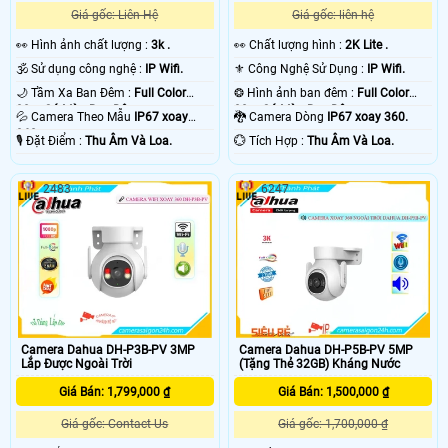
Giá gốc: Liên Hệ
Giá gốc: liên hệ
️👀 Hình ảnh chất lượng :
3k .
️👀 Chất lượng hình :
2K Lite .
🕉️ Sử dụng công nghệ :
IP Wifi.
⚜️ Công Nghệ Sử Dụng :
IP Wifi.
🌙 Tầm Xa Ban Đêm :
Full Color
❂ Hình ảnh ban đêm :
Full Color
30m Có Màu Ban Ðêm.
30m Có Màu Ban Ðêm.
💦 Camera Theo Mẫu
IP67 xoay
🐉️ Camera Dòng
IP67 xoay 360.
360.
️🎙 Đặt Điểm :
Thu Âm Và Loa.
️💮 Tích Hợp :
Thu Âm Và Loa.
2483
6247
Camera Dahua DH-P3B-PV 3MP
Camera Dahua DH-P5B-PV 5MP
Lắp Được Ngoài Trời
(Tặng Thẻ 32GB) Kháng Nước
Giá Bán: 1,799,000 ₫
Giá Bán: 1,500,000 ₫
Giá gốc: Contact Us
Giá gốc: 1,700,000 ₫