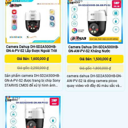
2153
5085
đến cho người dùng chất lượng hình
có thiết kế có thể nhìn có màu ban
ảnh sắc nét và chân thực. Đặc biệt,
đêm bằng đèn LeD trợ sáng
khả năng xem ban đêm Full Color
trong khoảng cách 30m là điểm
nhấn đáng chú ý của Camera này
Camera Dahua DH-SD2A500HB-
Camera Dahua DH-SD2A500HB-
GN-A-PV-S2 Lắp Được Ngoài Trời
GN-AW-PV-S2 Kháng Nước
Giá Bán: 1,600,000 ₫
Giá Bán: 1,500,000 ₫
Giá gốc: 2,250,000 ₫
Giá gốc: 1,800,000 ₫
Sản phẩm camera DH-SD2A500HB-
camera dahua DH-SD2A500HB-GN-
GN-A-PV-S2 được trang bị chip Sony
AW-PV-S2 là dòng camera picoo
STARVIS CMOS để xử lý hình ảnh
quay video với đầy đủ màu sắc và
hiệu quả. Đặc biệt, chất lượng hình
sử dụng đèn chiếu sáng kép thông
ảnh ban đêm với khả năng Full
minh để giúp tạo ra hình ảnh sống
8757
Color lên đến 30m, cho hình ảnh sắc
động giúp dễ dàng để có được
nét và màu sắc tự nhiên. Với độ sắc
thông tin về các sự kiện và giảm
nét cao Ultra 4k lite, Camera này
nhiễu ánh sáng. DH-SD2A500HB-
cung cấp độ chi tiết tốt nhất
GN-AW-PV-S2 có thể được sử dụng
trong nhiều môi trường giám sát
khác nhau đem lại sự hiệu quả tối