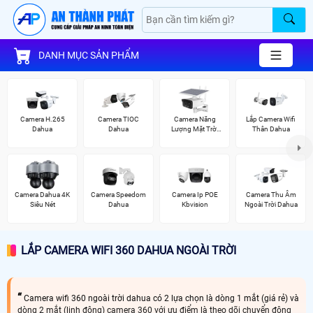
DANH MỤC SẢN PHẨM
Camera H.265
Camera TIOC
Camera Năng
Lắp Camera Wifi
Dahua
Dahua
Lượng Mặt Trời
Thân Dahua
Dahua
Camera Dahua 4K
Camera Speedom
Camera Ip POE
Camera Thu Âm
Siêu Nét
Dahua
Kbvision
Ngoài Trời Dahua
LẮP CAMERA WIFI 360 DAHUA NGOÀI TRỜI
Camera wifi 360 ngoài trời dahua có 2 lựa chọn là dòng 1 mắt (giá rẻ) và
dòng 2 mắt (linh động) camera 360 với ưu điểm là theo dõi chuyển động