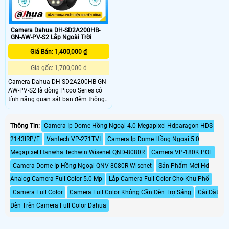
ưu
Camera Dahua DH-SD2A200HB-
GN-AW-PV-S2 Lắp Ngoài Trời
Giá Bán: 1,400,000 ₫
Giá gốc: 1,700,000 ₫
Camera Dahua DH-SD2A200HB-GN-
AW-PV-S2 là dòng Picoo Series có
tính năng quan sát ban đêm thông
qua các đèn hồng ngoại thông minh
giúp cho hình ảnh được rõ nét trong
điều kiện ánh sáng yếu hoặc tối.
Thông Tin:
Camera Ip Dome Hồng Ngoại 4.0 Megapixel Hdparagon HDS-
Camera Dahua DH-SD2A200HB-GN-
2143IRP/F
Vantech VP-271TVI
Camera Ip Dome Hồng Ngoại 5.0
AW-PV-S2 được thiết kế để sử dụng
trong nhà và ngoài trời với khả năng
Megapixel Hanwha Techwin Wisenet QND-8080R
Camera VP-180K POE
chống thời tiết, chống nước, bụi, chịu
Camera Dome Ip Hồng Ngoại QNV-8080R Wisenet
Sản Phẩm Mới Hd
được các điều kiện thời tiết khắc
nghiệt
Analog Camera Full Color 5.0 Mp
Lắp Camera Full-Color Cho Khu Phố
Camera Full Color
Camera Full Color Không Cần Đèn Trợ Sáng
Cài Đặt
Đèn Trên Camera Full Color Dahua