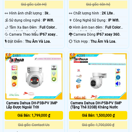
Giá gốc: Liên Hệ
Giá gốc: liên hệ
️👀 Hình ảnh chất lượng :
3k .
️👀 Chất lượng hình :
2K Lite .
🕉️ Sử dụng công nghệ :
IP Wifi.
⚜️ Công Nghệ Sử Dụng :
IP Wifi.
🌙 Tầm Xa Ban Đêm :
Full Color
❂ Hình ảnh ban đêm :
Full Color
30m Có Màu Ban Ðêm.
30m Có Màu Ban Ðêm.
💦 Camera Theo Mẫu
IP67 xoay
🐉️ Camera Dòng
IP67 xoay 360.
360.
️🎙 Đặt Điểm :
Thu Âm Và Loa.
️💮 Tích Hợp :
Thu Âm Và Loa.
2481
6239
Camera Dahua DH-P3B-PV 3MP
Camera Dahua DH-P5B-PV 5MP
Lắp Được Ngoài Trời
(Tặng Thẻ 32GB) Kháng Nước
Giá Bán: 1,799,000 ₫
Giá Bán: 1,500,000 ₫
Giá gốc: Contact Us
Giá gốc: 1,700,000 ₫