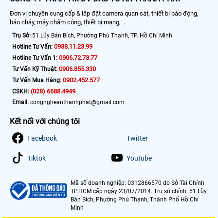
Đơn vị chuyên cung cấp & lắp đặt camera quan sát, thiết bị báo động,
báo cháy, máy chấm công, thiết bị mạng, ...
Trụ Sở:
51 Lũy Bán Bích, Phường Phú Thạnh, TP. Hồ Chí Minh
0938.11.23.99
Hotline Tư Vấn:
0906.72.73.77
Hotline Tư Vấn 1:
0906.855.330
Tư Vấn Kỹ Thuật:
0902.452.577
Tư Vấn Mua Hàng:
(028) 6688.4949
CSKH:
Email:
congngheanthanhphat@gmail.com
Kết nối với chúng tôi
Facebook
Twitter
Tiktok
Youtube
Mã số doanh nghiệp: 0312866570 do Sở Tài Chính
TP.HCM cấp ngày 23/07/2014. Trụ sở chính: 51 Lũy
Bán Bích, Phường Phú Thạnh, Thành Phố Hồ Chí
Minh