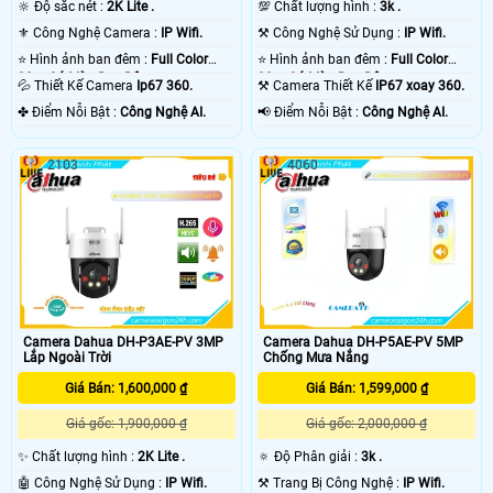
🔆 Độ sắc nét :
2K Lite .
💯 Chất lượng hình :
3k .
⚜️ Công Nghệ Camera :
IP Wifi.
⚒ Công Nghệ Sử Dụng :
IP Wifi.
⭐ Hình ảnh ban đêm :
Full Color
⭐ Hình ảnh ban đêm :
Full Color
30m Có Màu Ban Ðêm.
30m Có Màu Ban Ðêm.
💦 Thiết Kế Camera
Ip67 360.
⚒ Camera Thiết Kế
IP67 xoay 360.
️✤ Điểm Nỗi Bật :
Công Nghệ AI.
️📢 Điểm Nỗi Bật :
Công Nghệ AI.
2103
4060
Camera Dahua DH-P3AE-PV 3MP
Camera Dahua DH-P5AE-PV 5MP
Lắp Ngoài Trời
Chống Mưa Nắng
Giá Bán: 1,600,000 ₫
Giá Bán: 1,599,000 ₫
Giá gốc: 1,900,000 ₫
Giá gốc: 2,000,000 ₫
✨ Chất lượng hình :
2K Lite .
🔅 Độ Phân giải :
3k .
🤖️ Công Nghệ Sử Dụng :
IP Wifi.
⚒ Trang Bị Công Nghệ :
IP Wifi.