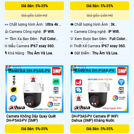
Giá Bán: 5%-35%
Giá Bán: 5%-35%
Giá gốc: Liên Hệ
Giá gốc: Liên Hệ
️👀 Chất lượng hình Ảnh :
Ultra 4k 👍🏾
👁 Chất lượng hình Ảnh :
3k .
.
👍 Camera Công nghệ :
IP Wifi.
⚛️ Camera Công nghệ :
IP Wifi.
'
🔦 Tầm Xa Ban Đêm :
Full Color
💡 Xem Được Ban Đêm :
Full Color
30m Có Màu Ban Ðêm.
30m Có Màu Ban Ðêm.
⛓ Mẫu Camera
IP67 xoay 360.
⛓ Thiết Kế Camera
IP67 xoay 360.
️🎙 Khả Năng :
Thu Âm Và Loa.
️🔔 Đặt Điểm :
Thu Âm Và Loa.
1212
2101
Camera Không Dây Quay Quét
DH-P3AS-PV Camera IP WIFI
DH-P5AS-PV (5MP)
Dahua (3MP) Kháng Nước
Giá Bán: 5%-35%
Giá Bán: 5%-35%