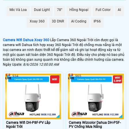
Mic Và Loa
Dual Light
78°
Hồng Ngoại
Full Color
AI
Xoay 360
3D DNR
AI Coding
IP66
Camera Wifi Dahua Xoay 360
Lắp Camera 360 Ngoài Trời còn được gọi là
camera wifi Dahua tích hợp xoay 360 Ngoài Trời độ chống mưa nắng là một
loại camera an ninh được thiết kế để giám sát và ghi lại hoạt động xảy ra từ
một góc quan sát toàn diện 360 Ngoài Trời độ. Điều này cho phép nó bao phủ
toàn bộ không gian xung quanh mà không cần điều chỉnh hướng của camera.
Ngày Upate:
8/6/2026 12:00:00 AM
934
965
Với độ phân giải cao bở
i công nghệ IP nên chất lượng camera wifi Dahua
ngoài 360 rất săc nét
,cả ngày lẫn đêm cùng kết nối wifi Dahua mạnh mẽ tích
hợp thêm cổng RJ45 ổn định hơn,
camera wifi Dahua 360 ngoài trời là lựa
chọn tiết kiệm
phù hợp nhất để bảo vệ không gian sống và làm việc của bạn
một cách toàn diện.
Camera Wifi DH-P8F-PV Lắp
Camera Wizcolor Dahua DH-P5F-
Ngoài Trời
PV Chống Mưa Nắng