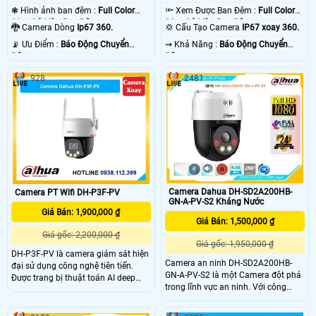
❃ Hình ảnh ban đêm :
Full Color
🔦 Xem Được Ban Đêm :
Full Color
30m Có Màu Ban Ðêm.
30m Có Màu Ban Ðêm.
🐉️ Camera Dòng
Ip67 360.
💢 Cấu Tạo Camera
IP67 xoay 360.
️📡 Ưu Điểm :
Báo Động Chuyển
️⇝ Khả Năng :
Báo Động Chuyển
Động.
Động.
928
2481
Camera Dahua DH-SD2A200HB-
Camera PT Wifi DH-P3F-PV
GN-A-PV-S2 Kháng Nước
Giá Bán: 1,900,000 ₫
Giá Bán: 1,500,000 ₫
Giá gốc: 2,200,000 ₫
Giá gốc: 1,950,000 ₫
DH-P3F-PV là camera giám sát hiện
Camera an ninh DH-SD2A200HB-
đại sử dụng công nghệ tiên tiến.
GN-A-PV-S2 là một Camera đột phá
Được trang bị thuật toán AI deep
trong lĩnh vực an ninh. Với công
learning, camera có khả năng phân
nghệ chip xử lý hình ảnh Sony
biệt người và phương tiện một cách
STARVIS CMOS, camera này mang
chính xác. Với kết nối Wifi IP, camera