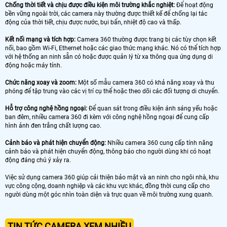
Chống thời tiết và chịu được điều kiện môi trường khắc nghiệt:
Để hoạt động
bền vững ngoài trời, các camera này thường được thiết kế để chống lại tác
động của thời tiết, chịu được nước, bụi bẩn, nhiệt độ cao và thấp.
Kết nối mạng và tích hợp:
Camera 360 thường được trang bị các tùy chọn kết
nối, bao gồm Wi-Fi, Ethernet hoặc các giao thức mạng khác. Nó có thể tích hợp
với hệ thống an ninh sẵn có hoặc được quản lý từ xa thông qua ứng dụng di
động hoặc máy tính.
Chức năng xoay và zoom:
Một số mẫu camera 360 có khả năng xoay và thu
phóng để tập trung vào các vị trí cụ thể hoặc theo dõi các đối tượng di chuyển.
Hỗ trợ công nghệ hồng ngoại:
Để quan sát trong điều kiện ánh sáng yếu hoặc
ban đêm, nhiều camera 360 đi kèm với công nghệ hồng ngoại để cung cấp
hình ảnh đen trắng chất lượng cao.
Cảnh báo và phát hiện chuyển động:
Nhiều camera 360 cung cấp tính năng
cảnh báo và phát hiện chuyển động, thông báo cho người dùng khi có hoạt
động đáng chú ý xảy ra.
Việc sử dụng camera 360 giúp cải thiện bảo mật và an ninh cho ngôi nhà, khu
vực công cộng, doanh nghiệp và các khu vực khác, đồng thời cung cấp cho
người dùng một góc nhìn toàn diện và trực quan về môi trường xung quanh.
TIN TỨC CAMERA XEM NHIỀU