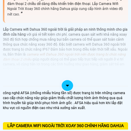
đàm thoại 2 chiều dễ dàng điều khiển trên điện thoại. Lắp Camera Wifi
Ngoài Trời Xoay 360 chính hãng Dahua giúp cung cấp hình ảnh video độ
nét cao.
Lắp Camera wifi Dahua 360 ngoài trời là giải pháp an ninh thông minh cho gia
đình cửa hàng
với giá rẻ tiết kiệm chi phí. camera quan sát wifii khả năng xoay
360 độ tích hợp chống mưa nắng bụi bẩn camera có thể quan sát toàn cảnh
thông qua chức năng xoay 360 độ. Đặc biệt camera wifi Dahua 360 ngoài trời
được trang bị chức năng IP67 Đảm bảo hơn trong điều kiện thời tiết xấu. Ngoài
ra, Bản thân là
camera wifi Dahua 360 ngoài trời nên được trang bị chức năng
đàm thoại 2 chiều
giúp người dùng có thể giao tiếp trực tiếp với người ở vị trí
camera, vô cùng tiện lợi trong các tình huống như giao hàng, giám sát trẻ em
hoặc cảnh báo kẻ gian.
CAMERA 360 DAHUA
CAMERA WIFI DAHUA 360 NGOÀI TRỜI
KBVISION GIÁ RẺ CHÂT LƯỢNG CAO
công nghệ AFSA (chống nhiễu trùng tần số) được trang bị trên những camera
CAMERA WIFI DAHUA 360 NGOÀI TRỜI
CAMERA WIFI DAHUA 360 NGOÀI TRỜI LÁP
cao cấp chức năng này giúp giảm thiểu chất lượng hình ảnh thông qua quá
HIKVISION NGOÀI TRỜI
NGOÀI TRỜI
trình truyền tải giúp khôi phục hình ảnh gốc . AFSA hiệu quả hơn khi lắp đặt
CAMERA WIFI DAHUA 360 NGOÀI TRỜI
CAMERA WIFI DAHUA 360 NGOÀI TRỜI
khu vực có nguồn điện cao như nhà xưởng sản xuất.
EZVIZ NGOÀI TRỜI
IMOU NGOÀI TRỜI
LẮP CAMERA WIFI NGOÀI TRỜI XOAY 360 CHÍNH HÃNG DAHUA