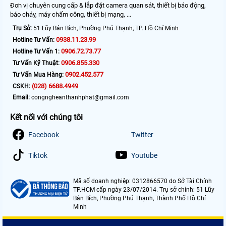
Đơn vị chuyên cung cấp & lắp đặt camera quan sát, thiết bị báo động,
báo cháy, máy chấm công, thiết bị mạng, ...
Trụ Sở:
51 Lũy Bán Bích, Phường Phú Thạnh, TP. Hồ Chí Minh
0938.11.23.99
Hotline Tư Vấn:
0906.72.73.77
Hotline Tư Vấn 1:
0906.855.330
Tư Vấn Kỹ Thuật:
0902.452.577
Tư Vấn Mua Hàng:
(028) 6688.4949
CSKH:
Email:
congngheanthanhphat@gmail.com
Kết nối với chúng tôi
Facebook
Twitter
Tiktok
Youtube
Mã số doanh nghiệp: 0312866570 do Sở Tài Chính
TP.HCM cấp ngày 23/07/2014. Trụ sở chính: 51 Lũy
Bán Bích, Phường Phú Thạnh, Thành Phố Hồ Chí
Minh