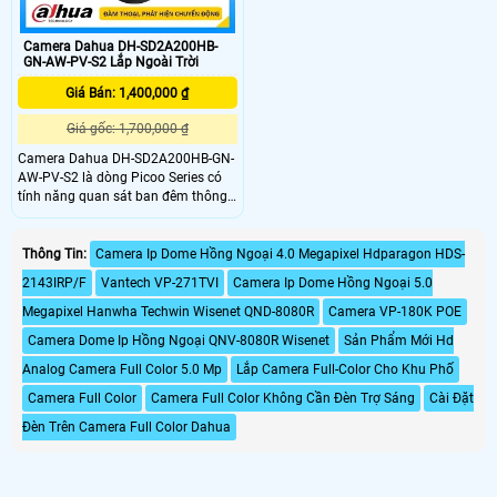
Camera Dahua DH-SD2A200HB-
GN-AW-PV-S2 Lắp Ngoài Trời
Giá Bán: 1,400,000 ₫
Giá gốc: 1,700,000 ₫
Camera Dahua DH-SD2A200HB-GN-
AW-PV-S2 là dòng Picoo Series có
tính năng quan sát ban đêm thông
qua các đèn hồng ngoại thông minh
giúp cho hình ảnh được rõ nét trong
điều kiện ánh sáng yếu hoặc tối.
Thông Tin:
Camera Ip Dome Hồng Ngoại 4.0 Megapixel Hdparagon HDS-
Camera Dahua DH-SD2A200HB-GN-
2143IRP/F
Vantech VP-271TVI
Camera Ip Dome Hồng Ngoại 5.0
AW-PV-S2 được thiết kế để sử dụng
trong nhà và ngoài trời với khả năng
Megapixel Hanwha Techwin Wisenet QND-8080R
Camera VP-180K POE
chống thời tiết, chống nước, bụi, chịu
Camera Dome Ip Hồng Ngoại QNV-8080R Wisenet
Sản Phẩm Mới Hd
được các điều kiện thời tiết khắc
nghiệt
Analog Camera Full Color 5.0 Mp
Lắp Camera Full-Color Cho Khu Phố
Camera Full Color
Camera Full Color Không Cần Đèn Trợ Sáng
Cài Đặt
Đèn Trên Camera Full Color Dahua