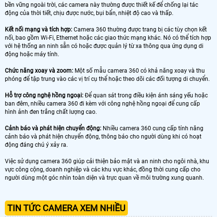
bền vững ngoài trời, các camera này thường được thiết kế để chống lại tác
động của thời tiết, chịu được nước, bụi bẩn, nhiệt độ cao và thấp.
Kết nối mạng và tích hợp:
Camera 360 thường được trang bị các tùy chọn kết
nối, bao gồm Wi-Fi, Ethernet hoặc các giao thức mạng khác. Nó có thể tích hợp
với hệ thống an ninh sẵn có hoặc được quản lý từ xa thông qua ứng dụng di
động hoặc máy tính.
Chức năng xoay và zoom:
Một số mẫu camera 360 có khả năng xoay và thu
phóng để tập trung vào các vị trí cụ thể hoặc theo dõi các đối tượng di chuyển.
Hỗ trợ công nghệ hồng ngoại:
Để quan sát trong điều kiện ánh sáng yếu hoặc
ban đêm, nhiều camera 360 đi kèm với công nghệ hồng ngoại để cung cấp
hình ảnh đen trắng chất lượng cao.
Cảnh báo và phát hiện chuyển động:
Nhiều camera 360 cung cấp tính năng
cảnh báo và phát hiện chuyển động, thông báo cho người dùng khi có hoạt
động đáng chú ý xảy ra.
Việc sử dụng camera 360 giúp cải thiện bảo mật và an ninh cho ngôi nhà, khu
vực công cộng, doanh nghiệp và các khu vực khác, đồng thời cung cấp cho
người dùng một góc nhìn toàn diện và trực quan về môi trường xung quanh.
TIN TỨC CAMERA XEM NHIỀU