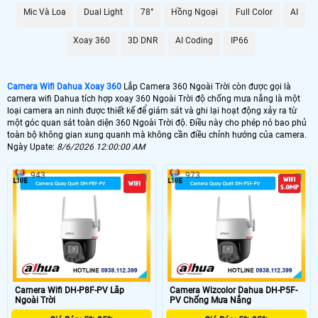
Mic Và Loa
Dual Light
78°
Hồng Ngoại
Full Color
AI
Xoay 360
3D DNR
AI Coding
IP66
Camera Wifi Dahua Xoay 360
Lắp Camera 360 Ngoài Trời còn được gọi là
camera wifi Dahua tích hợp xoay 360 Ngoài Trời độ chống mưa nắng là một
loại camera an ninh được thiết kế để giám sát và ghi lại hoạt động xảy ra từ
một góc quan sát toàn diện 360 Ngoài Trời độ. Điều này cho phép nó bao phủ
toàn bộ không gian xung quanh mà không cần điều chỉnh hướng của camera.
Ngày Upate:
8/6/2026 12:00:00 AM
943
973
Với độ phân giải cao bở
i công nghệ IP nên chất lượng camera wifi Dahua
ngoài 360 rất săc nét
,cả ngày lẫn đêm cùng kết nối wifi Dahua mạnh mẽ tích
hợp thêm cổng RJ45 ổn định hơn,
camera wifi Dahua 360 ngoài trời là lựa
chọn tiết kiệm
phù hợp nhất để bảo vệ không gian sống và làm việc của bạn
một cách toàn diện.
Camera Wifi DH-P8F-PV Lắp
Camera Wizcolor Dahua DH-P5F-
Ngoài Trời
PV Chống Mưa Nắng