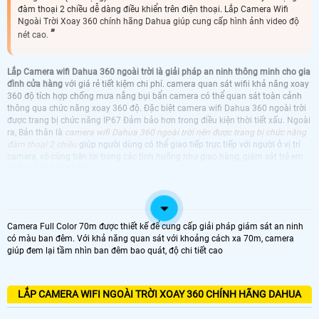
đàm thoại 2 chiều dễ dàng điều khiển trên điện thoại. Lắp Camera Wifi
Ngoài Trời Xoay 360 chính hãng Dahua giúp cung cấp hình ảnh video độ
nét cao.
Lắp Camera wifi Dahua 360 ngoài trời là giải pháp an ninh thông minh cho gia
đình cửa hàng
với giá rẻ tiết kiệm chi phí. camera quan sát wifii khả năng xoay
360 độ tích hợp chống mưa nắng bụi bẩn camera có thể quan sát toàn cảnh
thông qua chức năng xoay 360 độ. Đặc biệt camera wifi Dahua 360 ngoài trời
được trang bị chức năng IP67 Đảm bảo hơn trong điều kiện thời tiết xấu. Ngoài
ra, Bản thân là
camera wifi Dahua 360 ngoài trời nên được trang bị chức năng
đàm thoại 2 chiều
giúp người dùng có thể giao tiếp trực tiếp với người ở vị trí
camera, vô cùng tiện lợi trong các tình huống như giao hàng, giám sát trẻ em
hoặc cảnh báo kẻ gian.
CAMERA 360 DAHUA
CAMERA WIFI DAHUA 360 NGOÀI TRỜI
KBVISION GIÁ RẺ CHÂT LƯỢNG CAO
Camera Full Color 70m được thiết kế để cung cấp giải pháp giám sát an ninh
CAMERA WIFI DAHUA 360 NGOÀI TRỜI
CAMERA WIFI DAHUA 360 NGOÀI TRỜI LÁP
có màu ban đêm. Với khả năng quan sát với khoảng cách xa 70m, camera
HIKVISION NGOÀI TRỜI
NGOÀI TRỜI
giúp đem lại tầm nhìn ban đêm bao quát, độ chi tiết cao
CAMERA WIFI DAHUA 360 NGOÀI TRỜI
CAMERA WIFI DAHUA 360 NGOÀI TRỜI
EZVIZ NGOÀI TRỜI
IMOU NGOÀI TRỜI
LẮP CAMERA WIFI NGOÀI TRỜI XOAY 360 CHÍNH HÃNG DAHUA