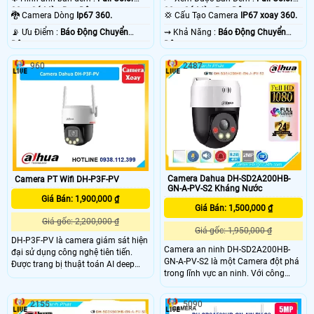
30m Có Màu Ban Ðêm.
30m Có Màu Ban Ðêm.
🐉️ Camera Dòng
Ip67 360.
💢 Cấu Tạo Camera
IP67 xoay 360.
️📡 Ưu Điểm :
Báo Động Chuyển
️⇝ Khả Năng :
Báo Động Chuyển
Động.
Động.
960
2487
Camera Dahua DH-SD2A200HB-
Camera PT Wifi DH-P3F-PV
GN-A-PV-S2 Kháng Nước
Giá Bán: 1,900,000 ₫
Giá Bán: 1,500,000 ₫
Giá gốc: 2,200,000 ₫
Giá gốc: 1,950,000 ₫
DH-P3F-PV là camera giám sát hiện
Camera an ninh DH-SD2A200HB-
đại sử dụng công nghệ tiên tiến.
GN-A-PV-S2 là một Camera đột phá
Được trang bị thuật toán AI deep
trong lĩnh vực an ninh. Với công
learning, camera có khả năng phân
nghệ chip xử lý hình ảnh Sony
biệt người và phương tiện một cách
STARVIS CMOS, camera này mang
chính xác. Với kết nối Wifi IP, camera
2155
5090
đến cho người dùng chất lượng hình
có thiết kế có thể nhìn có màu ban