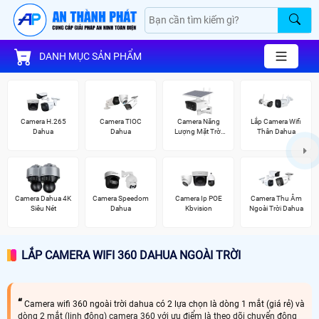
DANH MỤC SẢN PHẨM
Camera H.265
Camera TIOC
Camera Năng
Lắp Camera Wifi
Dahua
Dahua
Lượng Mặt Trời
Thân Dahua
Dahua
Camera Dahua 4K
Camera Speedom
Camera Ip POE
Camera Thu Âm
Siêu Nét
Dahua
Kbvision
Ngoài Trời Dahua
LẮP CAMERA WIFI 360 DAHUA NGOÀI TRỜI
Camera wifi 360 ngoài trời dahua có 2 lựa chọn là dòng 1 mắt (giá rẻ) và
dòng 2 mắt (linh động) camera 360 với ưu điểm là theo dõi chuyển động