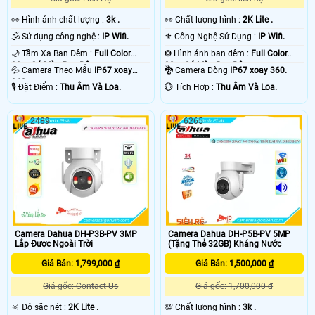
️👀 Hình ảnh chất lượng :
3k .
️👀 Chất lượng hình :
2K Lite .
🕉️ Sử dụng công nghệ :
IP Wifi.
⚜️ Công Nghệ Sử Dụng :
IP Wifi.
🌙 Tầm Xa Ban Đêm :
Full Color
❂ Hình ảnh ban đêm :
Full Color
30m Có Màu Ban Ðêm.
30m Có Màu Ban Ðêm.
💦 Camera Theo Mẫu
IP67 xoay
🐉️ Camera Dòng
IP67 xoay 360.
360.
️🎙 Đặt Điểm :
Thu Âm Và Loa.
️💮 Tích Hợp :
Thu Âm Và Loa.
2489
6265
Camera Dahua DH-P3B-PV 3MP
Camera Dahua DH-P5B-PV 5MP
Lắp Được Ngoài Trời
(Tặng Thẻ 32GB) Kháng Nước
Giá Bán: 1,799,000 ₫
Giá Bán: 1,500,000 ₫
Giá gốc: Contact Us
Giá gốc: 1,700,000 ₫
🔆 Độ sắc nét :
2K Lite .
💯 Chất lượng hình :
3k .