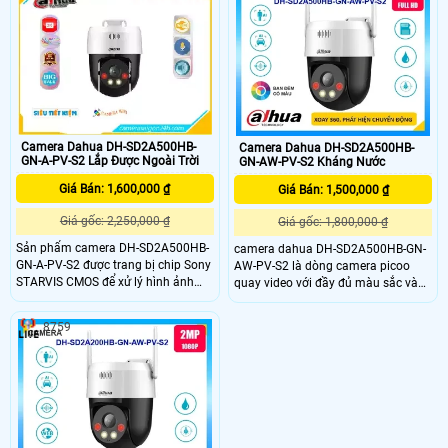
ảnh sắc nét và chân thực. Đặc biệt,
đêm bằng đèn LeD trợ sáng
khả năng xem ban đêm Full Color
trong khoảng cách 30m là điểm
nhấn đáng chú ý của Camera này
Camera Dahua DH-SD2A500HB-
Camera Dahua DH-SD2A500HB-
GN-A-PV-S2 Lắp Được Ngoài Trời
GN-AW-PV-S2 Kháng Nước
Giá Bán: 1,600,000 ₫
Giá Bán: 1,500,000 ₫
Giá gốc: 2,250,000 ₫
Giá gốc: 1,800,000 ₫
Sản phẩm camera DH-SD2A500HB-
camera dahua DH-SD2A500HB-GN-
GN-A-PV-S2 được trang bị chip Sony
AW-PV-S2 là dòng camera picoo
STARVIS CMOS để xử lý hình ảnh
quay video với đầy đủ màu sắc và
hiệu quả. Đặc biệt, chất lượng hình
sử dụng đèn chiếu sáng kép thông
ảnh ban đêm với khả năng Full
minh để giúp tạo ra hình ảnh sống
8759
Color lên đến 30m, cho hình ảnh sắc
động giúp dễ dàng để có được
nét và màu sắc tự nhiên. Với độ sắc
thông tin về các sự kiện và giảm
nét cao Ultra 4k lite, Camera này
nhiễu ánh sáng. DH-SD2A500HB-
cung cấp độ chi tiết tốt nhất
GN-AW-PV-S2 có thể được sử dụng
trong nhiều môi trường giám sát
khác nhau đem lại sự hiệu quả tối
ưu