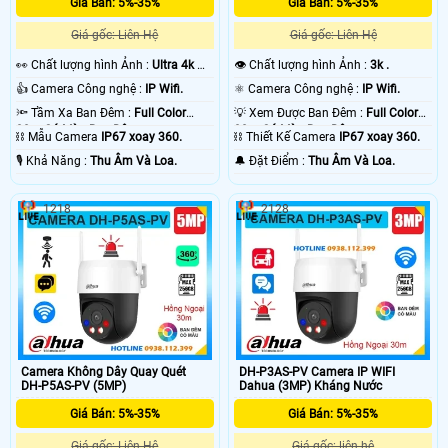
Giá Bán: 5%-35%
Giá Bán: 5%-35%
Giá gốc: Liên Hệ
Giá gốc: Liên Hệ
️👀 Chất lượng hình Ảnh :
Ultra 4k 👍🏾
👁 Chất lượng hình Ảnh :
3k .
.
👍 Camera Công nghệ :
IP Wifi.
⚛️ Camera Công nghệ :
IP Wifi.
🔦 Tầm Xa Ban Đêm :
Full Color
💡 Xem Được Ban Đêm :
Full Color
'
30m Có Màu Ban Ðêm.
30m Có Màu Ban Ðêm.
⛓ Mẫu Camera
IP67 xoay 360.
⛓ Thiết Kế Camera
IP67 xoay 360.
️🎙 Khả Năng :
Thu Âm Và Loa.
️🔔 Đặt Điểm :
Thu Âm Và Loa.
1218
2128
Camera Không Dây Quay Quét
DH-P3AS-PV Camera IP WIFI
DH-P5AS-PV (5MP)
Dahua (3MP) Kháng Nước
Giá Bán: 5%-35%
Giá Bán: 5%-35%
Giá gốc: Liên Hệ
Giá gốc: liên hệ