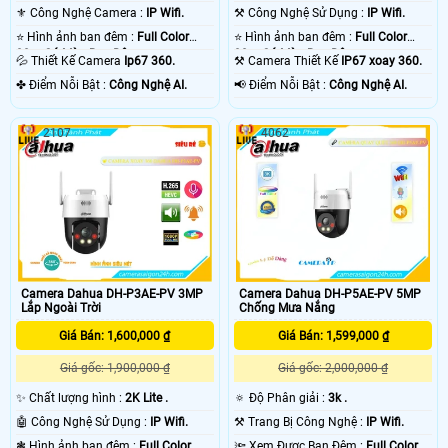
⚜️ Công Nghệ Camera :
IP Wifi.
⚒ Công Nghệ Sử Dụng :
IP Wifi.
⭐ Hình ảnh ban đêm :
Full Color
⭐ Hình ảnh ban đêm :
Full Color
30m Có Màu Ban Ðêm.
30m Có Màu Ban Ðêm.
💦 Thiết Kế Camera
Ip67 360.
⚒ Camera Thiết Kế
IP67 xoay 360.
️✤ Điểm Nỗi Bật :
Công Nghệ AI.
️📢 Điểm Nỗi Bật :
Công Nghệ AI.
2107
4062
Camera Dahua DH-P3AE-PV 3MP
Camera Dahua DH-P5AE-PV 5MP
Lắp Ngoài Trời
Chống Mưa Nắng
Giá Bán: 1,600,000 ₫
Giá Bán: 1,599,000 ₫
Giá gốc: 1,900,000 ₫
Giá gốc: 2,000,000 ₫
✨ Chất lượng hình :
2K Lite .
🔅 Độ Phân giải :
3k .
🤖️ Công Nghệ Sử Dụng :
IP Wifi.
⚒ Trang Bị Công Nghệ :
IP Wifi.
❃ Hình ảnh ban đêm :
Full Color
🔦 Xem Được Ban Đêm :
Full Color