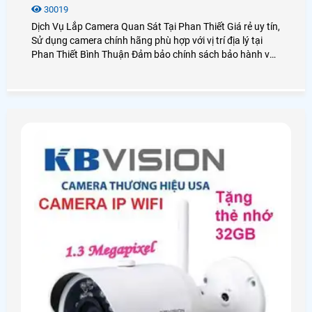
30019
Dịch Vụ Lắp Camera Quan Sát Tại Phan Thiết Giá rẻ uy tín,
Sử dụng camera chính hãng phù hợp với vị trí địa lý tại
Phan Thiết Bình Thuận Đảm bảo chính sách bảo hành và
dịch vụ sau bán hàng tốt nhất các công ty lắp đặt camera
quan sát tại TP Phan Thiết, cũng như khu du lịch Mũi Né
Phan Thiết Bình Thuận, An Thành Phát với hơn 10 năm
kinh nghiệm lắp camera quan sát Chắc chắn sẽ mang lại
quý khách hàng những dịch vụ, sản phẩm camera quan
sát tốt nhất tại Bình Thuận