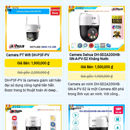
929
2482
Camera Dahua DH-SD2A200HB-
Camera PT Wifi DH-P3F-PV
GN-A-PV-S2 Kháng Nước
Giá Bán: 1,900,000 ₫
Giá Bán: 1,500,000 ₫
Giá gốc: 2,200,000 ₫
Giá gốc: 1,950,000 ₫
DH-P3F-PV là camera giám sát hiện
Camera an ninh DH-SD2A200HB-
đại sử dụng công nghệ tiên tiến.
GN-A-PV-S2 là một Camera đột phá
Được trang bị thuật toán AI deep
trong lĩnh vực an ninh. Với công
learning, camera có khả năng phân
nghệ chip xử lý hình ảnh Sony
biệt người và phương tiện một cách
STARVIS CMOS, camera này mang
chính xác. Với kết nối Wifi IP, camera
2153
5085
đến cho người dùng chất lượng hình
có thiết kế có thể nhìn có màu ban
ảnh sắc nét và chân thực. Đặc biệt,
đêm bằng đèn LeD trợ sáng
khả năng xem ban đêm Full Color
trong khoảng cách 30m là điểm
nhấn đáng chú ý của Camera này