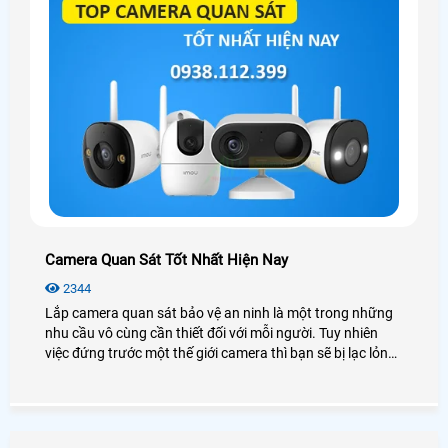
Camera Quan Sát Tốt Nhất Hiện Nay
2344
Lắp camera quan sát bảo vệ an ninh là một trong những
nhu cầu vô cùng cần thiết đối với mỗi người. Tuy nhiên
việc đứng trước một thế giới camera thì bạn sẽ bị lạc lỏng,
phân vân và không biết nên lựa chọn như thế nào cho phù
hợp với túi tiền mà vẫn đảm bảo được chất lượng. Hôm
nay An Thành Phát xin được giới thiệu đến quý anh chị em
các model camera quan sát tốt nhất hiện nay nhằm đem