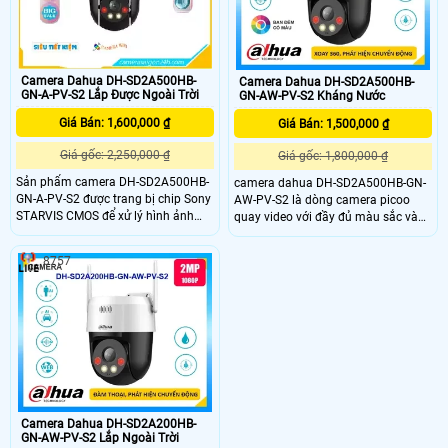
Camera Dahua DH-SD2A500HB-
Camera Dahua DH-SD2A500HB-
GN-A-PV-S2 Lắp Được Ngoài Trời
GN-AW-PV-S2 Kháng Nước
Giá Bán: 1,600,000 ₫
Giá Bán: 1,500,000 ₫
Giá gốc: 2,250,000 ₫
Giá gốc: 1,800,000 ₫
Sản phẩm camera DH-SD2A500HB-
camera dahua DH-SD2A500HB-GN-
GN-A-PV-S2 được trang bị chip Sony
AW-PV-S2 là dòng camera picoo
STARVIS CMOS để xử lý hình ảnh
quay video với đầy đủ màu sắc và
hiệu quả. Đặc biệt, chất lượng hình
sử dụng đèn chiếu sáng kép thông
ảnh ban đêm với khả năng Full
minh để giúp tạo ra hình ảnh sống
8757
Color lên đến 30m, cho hình ảnh sắc
động giúp dễ dàng để có được
nét và màu sắc tự nhiên. Với độ sắc
thông tin về các sự kiện và giảm
nét cao Ultra 4k lite, Camera này
nhiễu ánh sáng. DH-SD2A500HB-
cung cấp độ chi tiết tốt nhất
GN-AW-PV-S2 có thể được sử dụng
trong nhiều môi trường giám sát
khác nhau đem lại sự hiệu quả tối
ưu
Camera Dahua DH-SD2A200HB-
GN-AW-PV-S2 Lắp Ngoài Trời