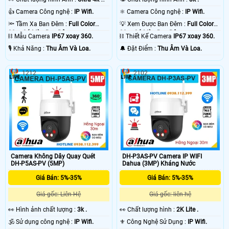
.
👍 Camera Công nghệ :
IP Wifi.
⚛️ Camera Công nghệ :
IP Wifi.
🔦 Tầm Xa Ban Đêm :
Full Color
💡 Xem Được Ban Đêm :
Full Color
30m Có Màu Ban Ðêm.
30m Có Màu Ban Ðêm.
⛓ Mẫu Camera
IP67 xoay 360.
⛓ Thiết Kế Camera
IP67 xoay 360.
️🎙 Khả Năng :
Thu Âm Và Loa.
️🔔 Đặt Điểm :
Thu Âm Và Loa.
'
1212
2102
Camera Không Dây Quay Quét
DH-P3AS-PV Camera IP WIFI
DH-P5AS-PV (5MP)
Dahua (3MP) Kháng Nước
Giá Bán: 5%-35%
Giá Bán: 5%-35%
Giá gốc: Liên Hệ
Giá gốc: liên hệ
️👀 Hình ảnh chất lượng :
3k .
️👀 Chất lượng hình :
2K Lite .
🕉️ Sử dụng công nghệ :
IP Wifi.
⚜️ Công Nghệ Sử Dụng :
IP Wifi.