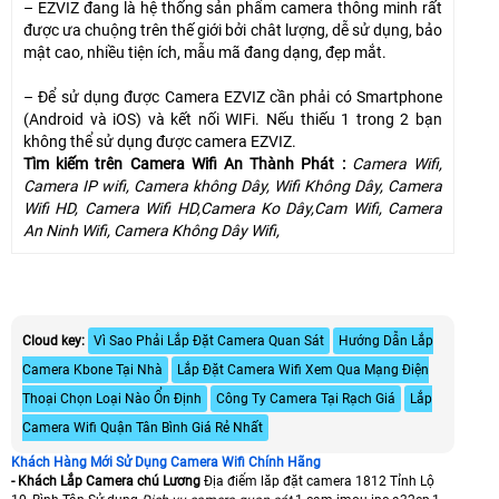
– EZVIZ đang là hệ thống sản phẩm camera thông minh rất
được ưa chuộng trên thế giới bởi chât lượng, dễ sử dụng, bảo
mật cao, nhiều tiện ích, mẫu mã đang dạng, đẹp mắt.
– Để sử dụng được Camera EZVIZ cần phải có Smartphone
(Android và iOS) và kết nối WIFi. Nếu thiếu 1 trong 2 bạn
không thể sử dụng được camera EZVIZ.
Tìm kiếm trên Camera Wifi An Thành Phát :
Camera Wifi,
Camera IP wifi, Camera không Dây, Wifi Không Dây, Camera
Wifi HD, Camera Wifi HD,Camera Ko Dây,Cam Wifi, Camera
An Ninh Wifi, Camera Không Dây Wifi,
Cloud key:
Vì Sao Phải Lắp Đặt Camera Quan Sát
Hướng Dẫn Lắp
Camera Kbone Tại Nhà
Lắp Đặt Camera Wifi Xem Qua Mạng Điện
Thoại Chọn Loại Nào Ổn Định
Công Ty Camera Tại Rạch Giá
Lắp
Camera Wifi Quận Tân Bình Giá Rẻ Nhất
Khách Hàng Mới Sử Dụng Camera Wifi Chính Hãng
- Khách Lắp Camera chú Lương
Địa điểm lăp đặt camera 1812 Tỉnh Lộ