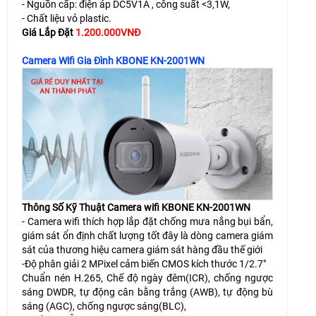
- Nguồn cấp: điện áp DC5V1A , công suất <3,1W,
- Chất liệu vỏ plastic.
Giá Lắp Đặt
1.200.000VNĐ
Camera Wifi Gia Đình KBONE KN-2001WN
Thông Số Kỹ Thuật Camera wifi KBONE KN-2001WN
- Camera wifi thích hợp lắp đặt chống mưa nắng bụi bẩn,
giám sát ổn định chất lượng tốt đây là dòng camera giám
sát của thương hiệu camera giám sát hàng đầu thế giới
-Độ phân giải 2 MPixel cảm biến CMOS kích thước 1/2.7"
Chuẩn nén H.265, Chế độ ngày đêm(ICR), chống ngược
sáng DWDR, tự động cân bằng trắng (AWB), tự động bù
sáng (AGC), chống ngược sáng(BLC),