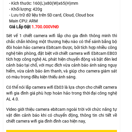
- Kích thước: 160(L)x80(W)x65(H)mm
- Khối lượng: 420g
- Lưu trữ dữ liệu trên SD card, Cloud, Cloud box
Main CPU: ARM
Giá Lắp Đặt
1.700.000VNĐ
Sét vế 1 chiết camera wifi lắp cho gia đình thông minh thì
chắc chắn không một thương hiệu nào có thể sánh bắng bộ
đôi hoàn hảo camera Ebitcam Được, bởi tích hợp nhiều công
nghệ tiên phòng, đặt biệt với chiết camera wifi Ebitcam EB03
tích hợp công nghệ AL phát hiện chuyển động và bật đèn led
cảnh báo tại chổ, với mục đích vừa cảnh báo ánh sáng nguy
hiểm, vừa cảnh báo âm thanh, và giúp cho camera giám sát
có màu trong điều kiện thiếu ánh sáng.
Có thể nói lắp camera wifi Eb03 là lựa chọn cho chiết camera
wifi gia đình giá phù hợp hoàn hảo trong thời đại công nghệ
AL 4.0.
Video giới thiệu camera ebitcam ngoài trời với chức năng tự
vật đèn cảnh báo khi có chuyển động, thông tin chi tiết về
chiết camera wifi gia đình đình cao hiện nay,