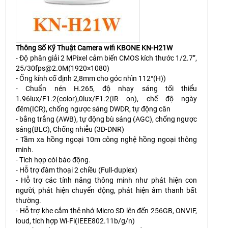
Thông Số Kỹ Thuật Camera wifi KBONE KN-H21W
- Độ phân giải 2 MPixel cảm biến CMOS kích thước 1/2.7”,
25/30fps@2.0M(1920×1080)
- Ống kính cố định 2,8mm cho góc nhìn 112°(H))
- Chuẩn nén H.265, độ nhạy sáng tối thiểu
1.96lux/F1.2(color),0lux/F1.2(IR on), chế độ ngày
đêm(ICR), chống ngược sáng DWDR, tự động cân
- bằng trắng (AWB), tự động bù sáng (AGC), chống ngược
sáng(BLC), Chống nhiễu (3D-DNR)
- Tầm xa hồng ngoại 10m công nghệ hồng ngoại thông
minh.
- Tích hợp còi báo động.
- Hỗ trợ đàm thoại 2 chiều (Full-duplex)
- Hỗ trợ các tính năng thông minh như phát hiện con
người, phát hiện chuyển động, phát hiện âm thanh bất
thường.
- Hỗ trợ khe cắm thẻ nhớ Micro SD lên đến 256GB, ONVIF,
loud, tích hợp Wi-Fi(IEEE802.11b/g/n)