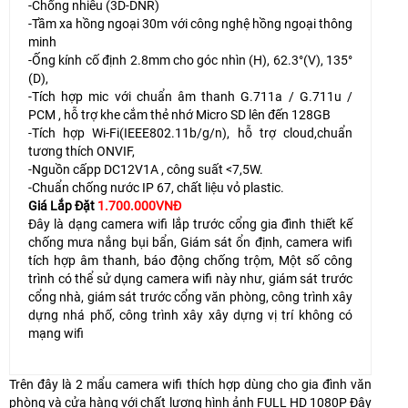
-Chống nhiễu (3D-DNR)
-Tầm xa hồng ngoại 30m với công nghệ hồng ngoại thông
minh
-Ống kính cố định 2.8mm cho góc nhìn (H), 62.3°(V), 135°
(D),
-Tích hợp mic với chuẩn âm thanh G.711a / G.711u /
PCM , hỗ trợ khe cắm thẻ nhớ Micro SD lên đến 128GB
-Tích hợp Wi-Fi(IEEE802.11b/g/n), hỗ trợ cloud,chuẩn
tương thích ONVIF,
-Nguồn cấpp DC12V1A , công suất <7,5W.
-Chuẩn chống nước IP 67, chất liệu vỏ plastic.
Giá Lắp Đặt
1.700.000VNĐ
Đây là dạng camera wifi lắp trước cổng gia đình thiết kế
chống mưa nắng bụi bẩn, Giám sát ổn định, camera wifi
tích hợp âm thanh, báo động chống trộm, Một số công
trình có thể sử dụng camera wifi này như, giám sát trước
cổng nhà, giám sát trước cổng văn phòng, công trình xây
dựng nhá phố, công trình xây xây dựng vị trí không có
mạng wifi
Trên đây là 2 mẩu camera wifi thích hợp dùng cho gia đình văn
phòng và cửa hàng với chất lượng hình ảnh FULL HD 1080P Đây