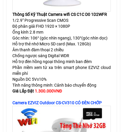
Thông Số Kỹ Thuật Camera wifi CS C1C D0 1D2WFR
1/2.9″ Progressive Scan CMOS
Độ phân giải FHD 1920 × 1080P
Ống kính 2.8 mm
Góc nhìn: 106° (góc nhìn ngang), 130°(góc nhìn dọc)
Hỗ trợ thẻ nhớ Micro SD card (Max. 128Gb)
Âm thanh đàm thoại 2 chiều
Chống ngược sáng Digital WDR
Hỗ trợ đèn hồng ngoại thông minh ban đêm
Phần mềm xem từ xa trên smart phone EZVIZ cloud
miễn phí
Nguồn DC 5V±10%
Tính năng thông minh: Cảnh báo chuyển động
Giá Lắp Đặt
1.300.000VNĐ
Camera EZVIZ Outdoor CS-CV310 CÓ ĐÈN CHỚP