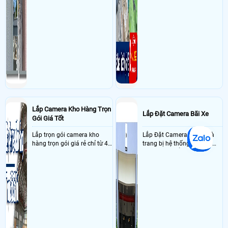
Lắp Camera Kho Hàng Trọn
Lắp Đặt Camera Bãi Xe
Gói Giá Tốt
Lắp trọn gói camera kho
Lắp Đặt Camera Bãi Xe Là
hàng trọn gói giá rẻ chỉ từ 4
trang bị hệ thống camera
triệu đồng sở hữu ngày trọn
nhận diện biển số tại khu
bộ gồm 4 camera, 1 đầu ghi
vực cổng của các bãi giữ xe
hình, ổ cứng, switch mang
kết hợp với phần mềm quản
đến giải pháp giám sát kho
lý để ghi nhận lượt xe ra vào
hàng 24/7 ổn định với độ
chụp hình thông tin xe và
sắc nét cao
biển số lưu trực tiếp về máy
tinh trạm để nhân viên tiện
đối soát, tính tiền xe xe ra
khỏi bãi