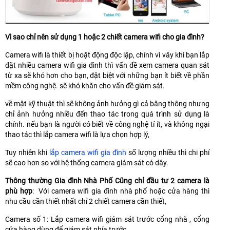
Vì sao chỉ nên sử dụng 1 hoặc 2 chiết camera wifi cho gia đình?
Camera wifi là thiết bị hoặt động độc lập, chính vì vây khi bạn lắp
đặt nhiều camera wifi gia đình thì vấn đề xem camera quan sát
từ xa sẽ khó hơn cho bạn, đặt biệt với những bạn ít biết về phần
mềm công nghệ. sẽ khó khăn cho vấn đề giám sát.
về mặt kỹ thuật thì sẽ không ảnh hưởng gì cả băng thông nhưng
chỉ ảnh hưởng nhiều đến thao tác trong quá trình sử dụng là
chính. nếu bạn là người có biết về công nghệ tí ít, và không ngại
thao tác thì lắp camera wifi là lựa chọn hợp lý,
Tuy nhiên khi
lắp camera wifi gia đình
số lượng nhiều thì chi phí
sẽ cao hơn so với hệ thống camera giám sát có dây.
Thông thường Gia đình Nhà Phố Cũng chỉ đầu tư 2 camera là
phù hợp
: Với camera wifi gia đình nhà phố hoặc cửa hàng thì
nhu cầu cần thiết nhất chỉ 2 chiết camera cần thiết,
Camera số 1: Lắp camera wifi giám sát trước cổng nhà , cổng
cửa hàng dùng để giám sát phía trước.