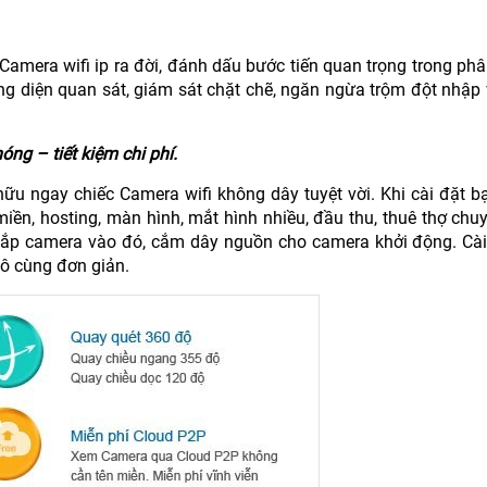
amera wifi ip ra đời, đánh dấu bước tiến quan trọng trong phâ
ơng diện quan sát, giám sát chặt chẽ, ngăn ngừa trộm đột nhập
ng – tiết kiệm chi phí.
hữu ngay chiếc Camera wifi không dây tuyệt vời. Khi cài đặt 
 miền, hosting, màn hình, mắt hình nhiều, đầu thu, thuê thợ ch
p lắp camera vào đó, cắm dây nguồn cho camera khởi động. Cài
 vô cùng đơn giản.