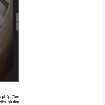
ho phép đàm
viên, hù dọa