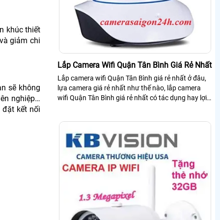
n khúc thiết
 và giảm chi
Lắp Camera Wifi Quận Tân Bình Giá Rẻ Nhất
Lắp camera wifi Quận Tân Bình giá rẻ nhất ở đâu,
bạn sẽ không
lựa camera giá rẻ nhất như thế nào, lắp camera
wifi Quận Tân Bình giá rẻ nhất có tác dụng hay lợi
uyên nghiệp…
ích gì hãy cùng Camera An Thành Phát tìm hiểu
 đặt kết nối
hoặc liên hệ 0938112399 để được tư vấn rõ hơn.