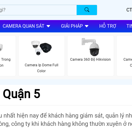
CT
CAMERA QUAN SÁT
GIẢI PHÁP
HỖ TRỢ
TI
 Trong
Camera 360 Độ Hikvision
Came
Camera Ip Dome Full
ion
C
Color
ẻ Quận 5
 ưu nhất hiện nay để khách hàng giám sát, quản lý n
hòng, công ty khi khách hàng không thườn xuyên ở n