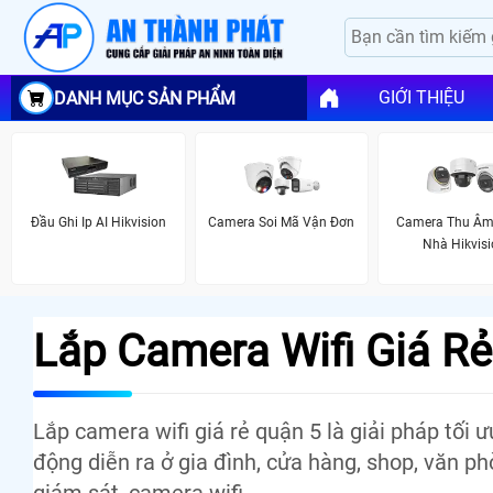
GIỚI THIỆU
DANH MỤC SẢN PHẨM
Đầu Ghi Ip AI Hikvision
Camera Soi Mã Vận Đơn
Camera Thu Âm
Nhà Hikvis
Lắp Camera Wifi Giá R
Lắp camera wifi giá rẻ quận 5 là giải pháp tối
động diễn ra ở gia đình, cửa hàng, shop, văn p
giám sát, camera wifi