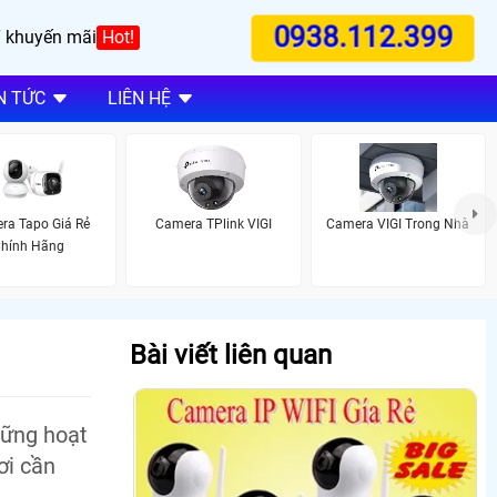
0938.112.399
 khuyến mãi
Hot!
N TỨC
LIÊN HỆ
ra Tapo Giá Rẻ
Camera TPlink VIGI
Camera VIGI Trong Nhà
hính Hãng
Bài viết liên quan
hững hoạt
ơi cần