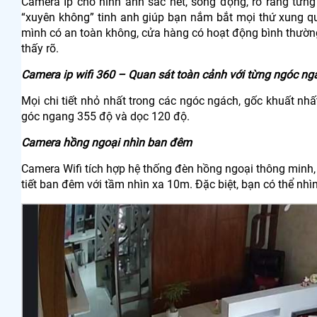
Camera Ip cho hình ảnh sắc nét, sống động, rõ ràng từng
“xuyên không” tinh anh giúp bạn nắm bắt mọi thứ xung q
mình có an toàn không, cửa hàng có hoạt động bình thường,
thấy rõ.
Camera ip wifi 360 – Quan sát toàn cảnh với từng ngóc ng
Mọi chi tiết nhỏ nhất trong các ngóc ngách, gốc khuất nh
góc ngang 355 độ và dọc 120 độ.
Camera hồng ngoại nhìn ban đêm
Camera Wifi tích hợp hệ thống đèn hồng ngoại thông minh, kh
tiết ban đêm với tầm nhìn xa 10m. Đặc biệt, bạn có thể nhìn