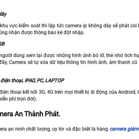
dây
o khu vực kiểm soát thì lập tức camera ip không dây sẽ phát còi
 cũng nhận được thông báo kẻ đột nhập.
GB
ợ người dùng xem lại được những hình ảnh bỏ lỡ, thẻ nhớ tích hợ
ầy, Camera sẽ tự xóa dữ liệu thông tin hình ảnh, âm thanh cũ 
 điện thoại, IPAD, PC, LAPTOP
ện thoại kết nối 3G, 4G trên mọi thiết bị di động của Android, 
ễn phí trọn đời).
amera An Thành Phát.
 an ninh chất lượng, uy tín và đặc biệt là hàng
camera giám 