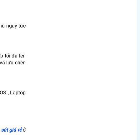
 hú ngay tức
p tối đa lên
và lưu chèn
IOS , Laptop
sát giá rẻ
ở