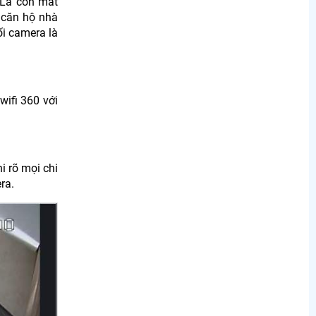
 Là con mắt
 căn hộ nhà
ối camera là
wifi 360 với
i rõ mọi chi
ra.