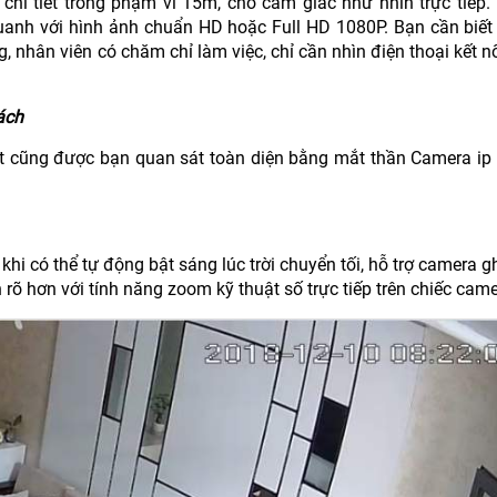
 chi tiết trong phạm vi 15m, cho cảm giác như nhìn trực tiếp.
uanh với hình ảnh chuẩn HD hoặc Full HD 1080P. Bạn cần biết
 nhân viên có chăm chỉ làm việc, chỉ cần nhìn điện thoại kết n
ách
ất cũng được bạn quan sát toàn diện bằng mắt thần Camera ip 
i có thể tự động bật sáng lúc trời chuyển tối, hỗ trợ camera gh
 rõ hơn với tính năng zoom kỹ thuật số trực tiếp trên chiếc came