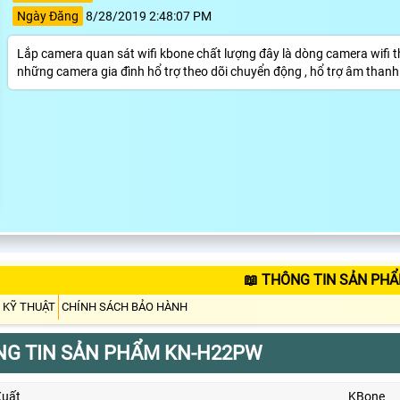
Ngày Đăng
8/28/2019 2:48:07 PM
Lắp camera quan sát wifi kbone chất lượng đây là dòng camera wifi t
những camera gia đình hổ trợ theo dõi chuyển động , hổ trợ âm thanh
📖 THÔNG TIN SẢN PH
 KỸ THUẬT
CHÍNH SÁCH BẢO HÀNH
G TIN SẢN PHẨM KN-H22PW
Xuất
KBone