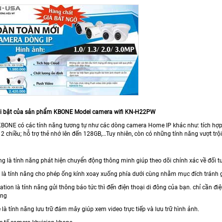
ổi bật của sản phẩm KBONE Model camera wifi KN-H22PW
KBONE có các tính năng tương tự như các dòng camera Home IP khác như: tích hợp h
2 chiều; hỗ trợ thẻ nhớ lên đến 128GB,…Tuy nhiên, còn có những tính năng vượt trộ
ng là tính năng phát hiện chuyển động thông minh giúp theo dõi chính xác về đối 
 là tính năng cho phép ống kính xoay xuống phía dưới cùng nhằm mục đích tránh 
ation là tính năng gửi thông báo tức thì đến điện thoại di đông của bạn. chỉ cần đi
ộng
 là tính năng lưu trữ đám mây giúp xem video trực tiếp và lưu trữ hình ảnh.