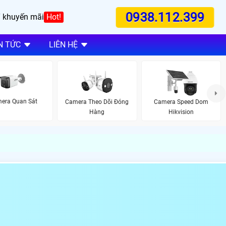
0938.112.399
 khuyến mãi
Hot!
N TỨC
LIÊN HỆ
era Quan Sát
Camera Theo Dõi Đóng
Camera Speed Dom
Hàng
Hikvision