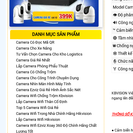
Model Cam
👁 Độ phân
🔊 Công n
™️ Cảm biế
DANH MỤC SẢN PHẨM
🔴 Tầm nh
Camera Có Đọc Mã QR
₩ Chống n
Camera Cho Xe Nâng
🕸️ Thiết kế
Tư Vấn Chọn Camera Cho Kho Logistics
Camera Giá Rẻ Nhất
👮 Chức n
Lắp Camera Phòng Phẩu Thuật
️🏅️ Công 
Camera Có Chống Trộm
Camera Cho Công Trình Chuyên Dụng
Camera Nhìn Màn Hình Máy Tính
Camera Ezviz Giá Rẻ Hình Ảnh Sắc Nét
KBVISION Việ
Camera Wifi Chống Trộm Kbvision
ngang lên đến
Lắp Camera Wifi Thân Cố Định
Top 5 Camera Wifi Giá Rẻ
Camera Wifi Trong Nhà Chính Hãng Hikvision
THÔNG SỐ K
Lắp Camera Wifi Hikvision
Camera Wifi Ezviz Xoay 360 Độ Chính Hãng Chất
● Cảm biến h
Lượng Tốt