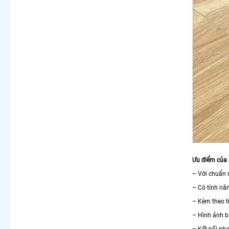
Ưu điểm của
– Với chuẩn 
– Có tính nă
– Kèm theo t
– Hình ảnh b
– Kết nối nh