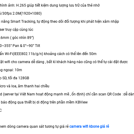
hình ảnh: H.265 giúp tiết kiệm dung lượng lưu trữ của thẻ nhớ
25/30fps 2.0M(1920×1080)
c năng Smart Tracking, tự động theo dõi đối tượng khi phát hiện xâm nhập
ser truy cập cùng lúc
3.6mm ( góc nhìn 89°)
 0~355° Pan & 0°~90° Tilt
uẩn Wi-Fi(IEEE802.11b/g/n) khoảng cách có thể lên đến 50m
đặt wifi cho camera dễ dàng , bất kì khách hàng nào cũng có thể tự cài đặt được
ng ngoại: 10m
o SD, tối đa 128GB
cro và loa, âm thanh hai chiều
ud (server tại Việt Nam hoạt động mạnh mẽ , ổn định) chỉ cần scan QR Code :dễ dà
 báo động qua thiết bị di động trên phần mềm KBView
C
em dòng camera quan sát tương tự giá rẻ
camera wifi kbone giá rẻ