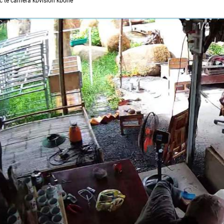
c tế camera kbvision kbone