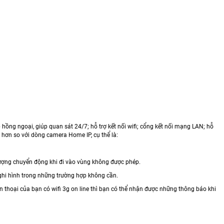
ồng ngoại, giúp quan sát 24/7; hỗ trợ kết nối wifi; cổng kết nối mạng LAN; hỗ
i hơn so với dòng camera Home IP, cụ thể là:
tượng chuyển động khi đi vào vùng không được phép.
ghi hình trong những trường hợp không cần.
ện thoại của bạn có wifi 3g on line thì bạn có thể nhận được những thông báo khi