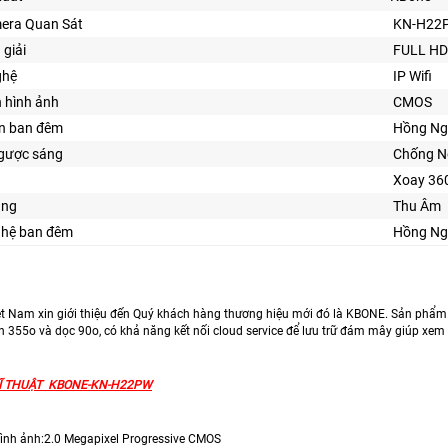
era Quan Sát
KN-H22
 giải
FULL HD
ghệ
IP Wifi
n hình ảnh
CMOS
ìn ban đêm
Hồng Ng
gược sáng
Chống N
Xoay 36
ăng
Thu Âm
nghệ ban đêm
Hồng Ng
t Nam xin giới thiệu đến Quý khách hàng thương hiệu mới đó là KBONE. Sản phẩm 
 355­­o và dọc 90o, có khả năng kết nối cloud service để lưu trữ đám mây giúp xem 
Ĩ THUẬT KBONE-KN-H22PW
ình ảnh:2.0 Megapixel Progressive CMOS