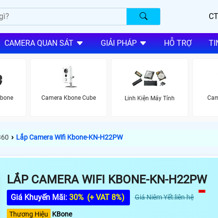
CT
CAMERA QUAN SÁT
GIẢI PHÁP
HỖ TRỢ
TI
Kbone
Camera Kbone Cube
Cam
Linh Kiện Máy Tính
›
360
Lắp Camera Wifi Kbone-KN-H22PW
LẮP CAMERA WIFI KBONE-KN-H22PW
Giá Khuyến Mãi:
30%
(+ VAT 8%)
Giá Niêm Yết:liên hệ
Thương Hiệu
KBone