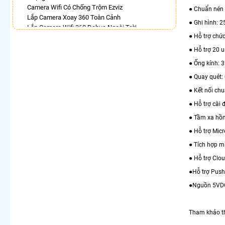
Camera Wifi Có Chống Trộm Ezviz
● Chuẩn nén 
Lắp Camera Xoay 360 Toàn Cảnh
● Ghi hình: 
Lắp Camera Wifi 360 Dahua Ngoài Trời
● Hỗ trợ chứ
Camera Wifi 360 Full Color Dahua
Lắp Camera Xoay 360 Có Ánh Sáng Kép
● Hỗ trợ 20 u
Camera 360 Trong Nhà Hikvision
● Ống kính: 
Lắp Camera Wifi 360 Imou Giá Rẻ
● Quay quét:
Camera IP 360 Dahua
● Kết nối ch
LẮP CAMERA THEO NHU CẦU
● Hỗ trợ cài 
Lắp Camera Văn Phòng Giá Rẻ
● Tầm xa hồ
Lắp Camera Nhà Xưởng Giá Rẻ
Lắp Camera Gia Đình Giá Rẻ
● Hỗ trợ Micr
Lắp Camera Kho Hàng Giá Rẻ
● Tích hợp mi
Lắp Camera Cửa Hàng Giá Rẻ
Lắp Camera Wifi Giá Rẻ Chính Hãng
● Hỗ trợ Clo
Lắp Camera Công Trình Giá Rẻ
●Hỗ trợ Push
Camera 360 Giá Rẻ
●Nguồn 5VD
Tham khảo th