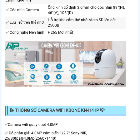
Chính KN-H41P
Ống kính cố định 3.6mm cho góc nhìn 89°(H),
✅ Góc nhìn Camera
46°(V), 105°(D)
Hỗ trợ khe cắm thẻ nhớ Micro SD lên đến
✅ Lưu Trử trên thẻ nhớ
256GB
✅ Công nghệ Nén hình
H265 Mới nhất
📝 THÔNG SỐ CAMERA WIFI KBONE KN-H41P 💡
✅Camera wifi quay quét 4.0MP
✅ Độ phân giải 4.0MP cảm biến 1/2.7” Sony NIR,
25/30fps@4.0Mp(2560×1440)