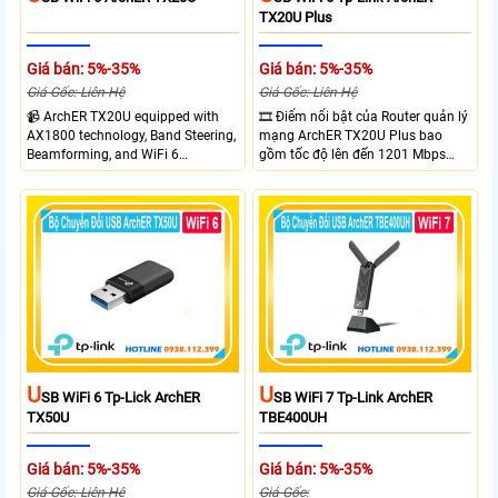
TX20U Plus
Giá bán: 5%-35%
Giá bán: 5%-35%
Giá Gốc: Liên Hệ
Giá Gốc: Liên Hệ
📹 ArchER TX20U equipped with
🎞 Điểm nổi bật của Router quản lý
AX1800 technology, Band Steering,
mạng ArchER TX20U Plus bao
Beamforming, and WiFi 6
gồm tốc độ lên đến 1201 Mbps
transmission. Band Steering
trên băng tần 5 GHz và 574 Mbps
technology optimizes connections,
trên băng tần 2.4 GHz. công nghệ
Beamforming enhances signal
Band Steering, Beamforming và
focus for better coverage. Upgrade
Wifi 6 cung cấp hiệu suất cao và
your network experience with
ổn định cho mạng Wi-Fi của bạn.
leading-edge features.
U
U
SB WiFi 6 Tp-Lick ArchER
SB WiFi 7 Tp-Link ArchER
TX50U
TBE400UH
Giá bán: 5%-35%
Giá bán: 5%-35%
Giá Gốc: Liên Hệ
Giá Gốc: