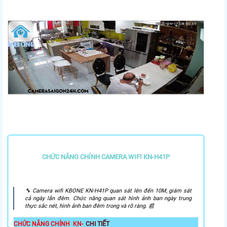
CHỨC NĂNG CHÍNH CAMERA WIFI KN-H41P
🔧 Camera wifi KBONE KN-H41P quan sát lên đến 10M, giám sát
cả ngày lẫn đêm. Chức năng quan sát hình ảnh ban ngày trung
thực sắc nét, hình ảnh ban đêm trong và rõ ràng. 📰
CHỨC NĂNG CHÍNH KN-
CHI TIẾT