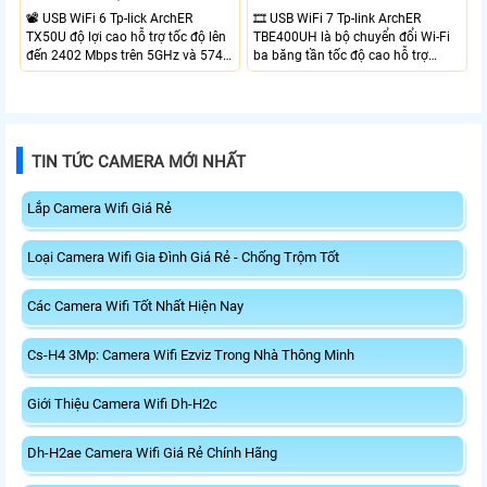
📽 USB WiFi 6 Tp-lick ArchER
🎞 USB WiFi 7 Tp-link ArchER
TX50U độ lợi cao hỗ trợ tốc độ lên
TBE400UH là bộ chuyển đổi Wi-Fi
đến 2402 Mbps trên 5GHz và 574
ba băng tần tốc độ cao hỗ trợ
Mbps trên 2.4GHz mang đến kết
2882 Mbps trên 6GHz, 2882 Mbps
nối không dây nhanh và ổn định.
trên 5GHz và 688 Mbps trên
Tích hợp ăng-ten độ lợi cao mở
2.4GHz. Trang bị 2 ăng-ten ngoài
rộng vùng phủ, giảm độ trễ. USB
công suất cao, kết nối USB 3.0, đi
3.0 tốc độ cao hỗ trợ truyền tải dữ
kèm đế cắm và cáp nối dài. Phù
TIN TỨC CAMERA MỚI NHẤT
liệu nhanh, kết hợp WPA3 tăng
hợp nâng cấp kết nối không dây
cường bảo mật.
tốc độ cao cho máy tính.
Lắp Camera Wifi Giá Rẻ
Loại Camera Wifi Gia Đình Giá Rẻ - Chống Trộm Tốt
Các Camera Wifi Tốt Nhất Hiện Nay
Cs-H4 3Mp: Camera Wifi Ezviz Trong Nhà Thông Minh
Giới Thiệu Camera Wifi Dh-H2c
Dh-H2ae Camera Wifi Giá Rẻ Chính Hãng