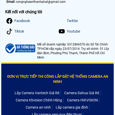
Email:
congngheanthanhphat@gmail.com
Kết nối với chúng tôi
Facebook
Twitter
Tiktok
Youtube
Mã số doanh nghiệp: 0312866570 do Sở Tài Chính
TP.HCM cấp ngày 23/07/2014. Trụ sở chính: 51 Lũy
Bán Bích, Phường Phú Thạnh, Thành Phố Hồ Chí
Minh
ĐƠN VỊ TRỰC TIẾP THI CÔNG LẮP ĐẶT HỆ THỐNG CAMERA AN
NINH
Lắp Camera Vantech Giá Rẻ
Camera Dahua Giá Rẻ
Camera Kbvision Chính Hãng
Camera HIKVISION
Camera an ninh
Lắp camera gia đình
Lắp camera xem qua điện thoại