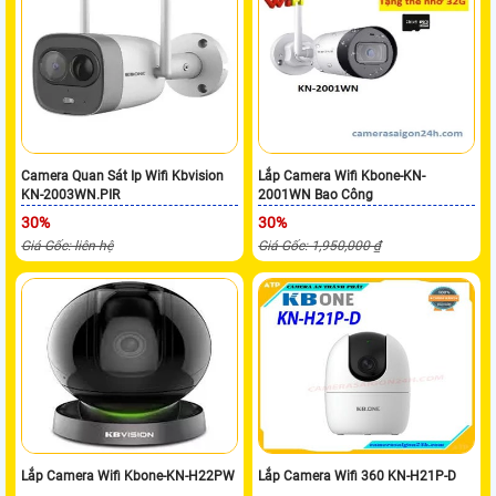
Camera Quan Sát Ip Wifi Kbvision
Lắp Camera Wifi Kbone-KN-
KN-2003WN.PIR
2001WN Bao Công
30%
30%
Giá Gốc: liên hệ
Giá Gốc: 1,950,000 ₫
Lắp Camera Wifi Kbone-KN-H22PW
Lắp Camera Wifi 360 KN-H21P-D