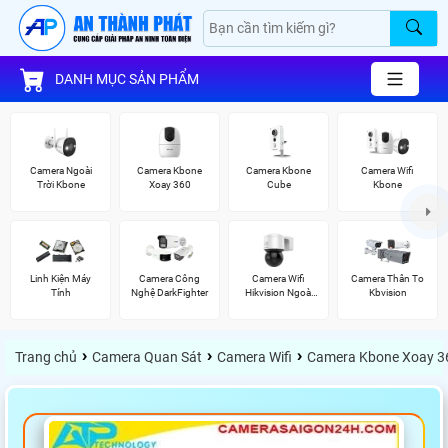
DANH MỤC SẢN PHẨM
Camera Ngoài
Camera Kbone
Camera Kbone
Camera Wifi
Trời Kbone
Xoay 360
Cube
Kbone
Linh Kiện Máy
Camera Công
Camera Wifi
Camera Thân To
Tính
Nghệ DarkFighter
Hikvision Ngoài
Kbvision
Trời 360
›
›
›
Trang chủ
Camera Quan Sát
Camera Wifi
Camera Kbone Xoay 3