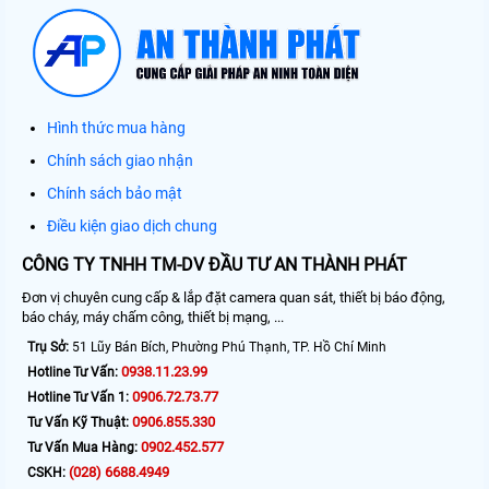
Hình thức mua hàng
Chính sách giao nhận
Chính sách bảo mật
Điều kiện giao dịch chung
CÔNG TY TNHH TM-DV ĐẦU TƯ AN THÀNH PHÁT
Đơn vị chuyên cung cấp & lắp đặt camera quan sát, thiết bị báo động,
báo cháy, máy chấm công, thiết bị mạng, ...
Trụ Sở:
51 Lũy Bán Bích, Phường Phú Thạnh, TP. Hồ Chí Minh
0938.11.23.99
Hotline Tư Vấn:
0906.72.73.77
Hotline Tư Vấn 1:
0906.855.330
Tư Vấn Kỹ Thuật:
0902.452.577
Tư Vấn Mua Hàng:
(028) 6688.4949
CSKH: