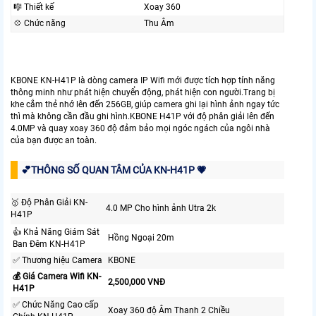
🎼️ Thiết kế
Xoay 360
💠 Chức năng
Thu Âm
KBONE KN-H41P là dòng camera IP Wifi mới được tích hợp tính năng
thông minh như phát hiện chuyển động, phát hiện con người.Trang bị
khe cắm thẻ nhớ lên đến 256GB, giúp camera ghi lại hình ảnh ngay tức
thì mà không cần đầu ghi hình.KBONE H41P với độ phân giải lên đến
4.0MP và quay xoay 360 độ đảm bảo mọi ngóc ngách của ngôi nhà
của bạn được an toàn.
💕THÔNG SỐ QUAN TÂM CỦA KN-H41P 💗
️🥇 Độ Phân Giải KN-
4.0 MP Cho hình ảnh Utra 2k
H41P
👍 Khả Năng Giám Sát
Hồng Ngoại 20m
Ban Đêm KN-H41P
✅ Thương hiệu Camera
KBONE
💰 Giá Camera Wifi KN-
2,500,000 VNĐ
H41P
✅ Chức Năng Cao cấp
Xoay 360 độ Âm Thanh 2 Chiều