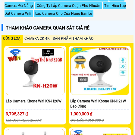
Camera Đà Nẵng
Công Ty Lắp Camera Quận Phú Nhuận
Tim Hieu Lap
Dat Camera Wifi
Lắp Camera Cho Cửa Hàng Bán Lẻ
THAM KHẢO CAMERA QUAN SÁT GIÁ RẺ
CÙNG LOẠI
CAMERA 2K 4K
SẢN PHẨM THAM KHẢO
Lắp Camera Kbone Wifi KN-H20W
Lắp Camera Wifi Kbone KN-H21W
Bao Công
9,795,327 ₫
1,000,000 ₫
Giá Gốc: 75,350,000 ₫
Giá Gốc: 1,350,000 ₫