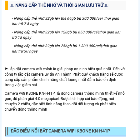
👍🏻 NÂNG CẤP THẺ NHỚ VÀ THỜI GIAN LƯU TRỮ👈🏻
- Nâng cấp thẻ nhớ 32gb lên thẻ 64gb bù 300.000/cái, thời gian
lưu trữ 7-8 ngày
- Nâng cấp thẻ nhớ 32gb lên 128gb bù 650.000/cái,thời gian lưu
trữ 15 ngày
- Nâng cấp thẻ nhớ 32gb lên 256gb bù 1.300.000/cái,thời gian
lưu trữ 30 ngày
🏴Lắp đặt camera wifi chính là giải pháp an ninh hiệu quả nhất. Đến với
công ty lắp đặt camera uy tín An Thành Phát quý khách hàng sẽ được
cung cấp sản phẩm chính hãng chất lượng nhất đảm bảo ổn định
trong việc giám sát.
Camera wifi KBONE KN-H41P là dòng camera thông minh thiết kế nhỏ
gọn, độ phân giải 4.0 megapixel. Được tích hợp còi báo động, nói
chuyện 2 chiều, đặc biệt tính năng theo dõi đối tượng và phát hiện
chuyển động thông minh
ĐẶC ĐIỂM NỔI BẬT CAMERA WIFI KBONE KN-H41P