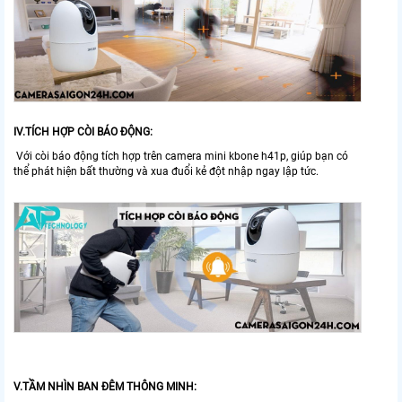
IV.TÍCH HỢP CÒI BÁO ĐỘNG:
Với còi báo động tích hợp trên camera mini kbone h41p, giúp bạn có
thể phát hiện bất thường và xua đuổi kẻ đột nhập ngay lập tức.
V.TẦM NHÌN BAN ĐÊM THÔNG MINH: