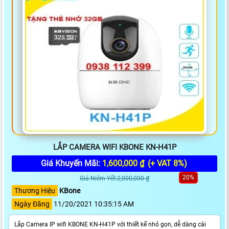
LẮP CAMERA WIFI KBONE KN-H41P
Giá Khuyến Mãi:
1,600,000 ₫
(+ VAT 8%)
20%
Giá Niêm Yết:2,000,000 ₫
Thương Hiệu
KBone
Ngày Đăng
11/20/2021 10:35:15 AM
Lắp Camera IP wifi KBONE KN-H41P với thiết kế nhỏ gọn, dễ dàng cài