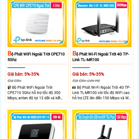
B
B
Ộ Phát WiFi Ngoài Trời CPE710
Ộ Phát Wi-Fi Ngoài Trời 4G TP-
5Ghz
Link TL-MR100
Giá bán: 5%-35%
Giá bán: 5%-35%
Giá Gốc:
Giá Gốc: Liên Hệ
📹 Bộ Phát WiFi Ngoài Trời
📸 Bộ Phát Wi-Fi Ngoài Trời 4G TP-
CPE710 5Ghz hỗ trợ tốc độ 300
Link TL-MR100 với tốc độ WiFi cao
Mbps, anten độ lợi 13 dBi và kết
hỗ trợ LTE lên đến 150 Mbps và Wi-
nối đường dài trên 10 km trong
Fi 2.4 GHz lên đến 300 Mbps với
điều kiện phù hợp. Trang bị cổng
thiết kế với vỏ chống chịu thời tiết
Ethernet Shielded 10/100 Mbps, hỗ
chuẩn IP65, chống sét ±6kV và
trợ PoE Passive, MAXtream TDMA,
chống tĩnh điện ±15kV
quản lý tập trung và phân tích
quang phổ. Chuẩn IPX5 giúp tăng
khả năng chống chịu thời tiết.