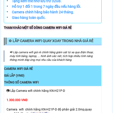
•
Tặng kèm thẻ nhớ lưu trữ 32GB.
•
Hỗ trợ 1 đổi 1 trong 7 ngày đầu nếu hàng lỗi.
•
Camera chính hãng bảo hành 24 tháng.
•
Giao hàng toàn quốc.
THAM KHẢO MỘT SỐ DÒNG CAMERA WIFI GIÁ RẺ
⚙ LẮP CAMERA WIFI QUAY XOAY TRONG NHÀ GIÁ RẺ
️📢 Lắp camera wifi giá rẻ chính hãng giám sát từ xa qua điện thoại,
máy tính bảng, laptop, ... hình ảnh sắc nét, tích hợp nhiều tính năng
thông minh đáp ứng mọi nhu cầu của khách hàng.
CAMERA WIFI GIÁ RẺ
GIÁ LẮP (VNĐ)
THÔNG SỐ CAMERA WIFI
📷 Lắp Camera wifi chính hãng KN-H21P-D
1.300.000 VNĐ
Camera wifi chính hãng KN-H21P-D độ phân giải 2.0mp,quay