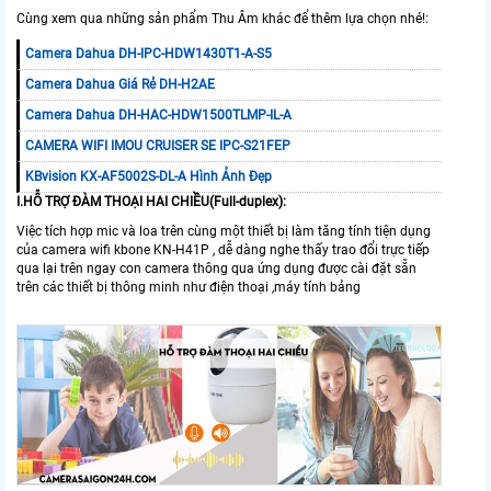
Cùng xem qua những sản phẩm Thu Âm khác để thêm lựa chọn nhé!:
Camera Dahua DH-IPC-HDW1430T1-A-S5
Camera Dahua Giá Rẻ DH-H2AE
Camera Dahua DH-HAC-HDW1500TLMP-IL-A
CAMERA WIFI IMOU CRUISER SE IPC-S21FEP
KBvision KX-AF5002S-DL-A Hình Ảnh Đẹp
I.HỖ TRỢ ĐÀM THOẠI HAI CHIỀU(Full-duplex):
Việc tích hợp mic và loa trên cùng một thiết bị làm tăng tính tiện dụng
của camera wifi kbone KN-H41P , dễ dàng nghe thấy trao đổi trực tiếp
qua lại trên ngay con camera thông qua ứng dụng được cài đặt sẵn
trên các thiết bị thông minh như điện thoại ,máy tính bảng