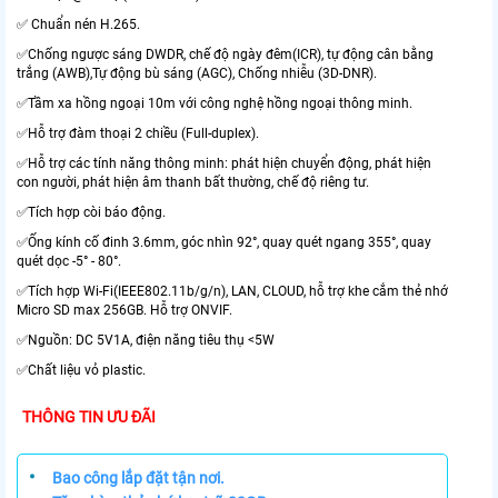
✅ Chuẩn nén H.265.
✅Chống ngược sáng DWDR, chế độ ngày đêm(ICR), tự động cân bằng
trắng (AWB),Tự động bù sáng (AGC), Chống nhiễu (3D-DNR).
✅Tầm xa hồng ngoại 10m với công nghệ hồng ngoại thông minh.
✅Hỗ trợ đàm thoại 2 chiều (Full-duplex).
✅Hỗ trợ các tính năng thông minh: phát hiện chuyển động, phát hiện
con người, phát hiện âm thanh bất thường, chế độ riêng tư.
✅Tích hợp còi báo động.
✅Ống kính cố đinh 3.6mm, góc nhìn 92°, quay quét ngang 355°, quay
quét dọc -5° - 80°.
✅Tích hợp Wi-Fi(IEEE802.11b/g/n), LAN, CLOUD, hỗ trợ khe cắm thẻ nhớ
Micro SD max 256GB. Hỗ trợ ONVIF.
✅Nguồn: DC 5V1A, điện năng tiêu thụ <5W
✅Chất liệu vỏ plastic.
THÔNG TIN ƯU ĐÃI
•
Bao công lắp đặt tận nơi.