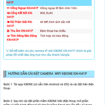
H41P
🔦 Hồng Ngoại KN-H41P
Hồng ngoại IR tầm nhìn 10m.
📲 Cổng Kết Nối KN-
Wifi, RJ45
H41P
👁️ Độ Phân Giải KN-
40 MP, hình ảnh sắc nét
H41P
️🎤 Thu Âm KN-H41P
Đàm thoại hai chiều
📣 Tính Năng Báo Động
Tích hợp còi báo động
KN-H41P
💡 Để tiết kiệm chi phí, camera IP wifi KBONE KN-H41P chính là giải
pháp tốt nhất đáp ứng mọi nhu cầu khách hàng📝
HƯỚNG DẪN CÀI ĐẶT CAMERA WIFI KBONE KN-H41P
Bước 1: Tải app KBONE (có sẵn trên Android và IOS) và cài đặt trên điện
thoại.
Bước 2: Sau khi cài đặt phần mềm KBONE trên điện thoại, mở phần
mềm và tiến hành đăng ký tài khoản bằng Email cho lần đầu sử dụng