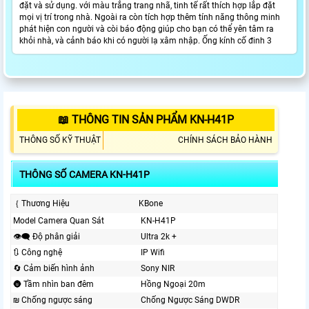
đặt và sử dụng. với màu trắng trang nhã, tinh tế rất thích hợp lắp đặt
mọi vị trí trong nhà. Ngoài ra còn tích hợp thêm tính năng thông minh
phát hiện con người và còi báo động giúp cho bạn có thể yên tâm ra
khỏi nhà, và cảnh báo khi có người lạ xâm nhập. Ống kính cố đinh 3
📖 THÔNG TIN SẢN PHẨM KN-H41P
THÔNG SỐ KỸ THUẬT
CHÍNH SÁCH BẢO HÀNH
THÔNG SỐ CAMERA KN-H41P
｛ Thương Hiệu
KBone
Model Camera Quan Sát
KN-H41P
👁️‍🗨 Độ phân giải
Ultra 2k +
🔃 Công nghệ
IP Wifi
🔄 Cảm biến hình ảnh
Sony NIR
🌚 Tầm nhìn ban đêm
Hồng Ngoại 20m
₪ Chống ngược sáng
Chống Ngược Sáng DWDR