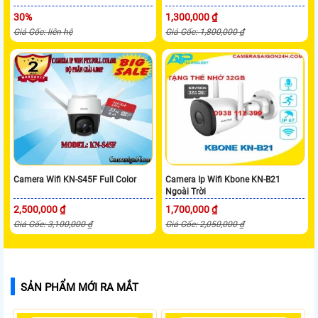
30%
1,300,000 ₫
Giá Gốc: liên hệ
Giá Gốc: 1,800,000 ₫
Camera Wifi KN-S45F Full Color
Camera Ip Wifi Kbone KN-B21
Ngoài Trời
2,500,000 ₫
1,700,000 ₫
Giá Gốc: 3,100,000 ₫
Giá Gốc: 2,050,000 ₫
SẢN PHẨM MỚI RA MẮT