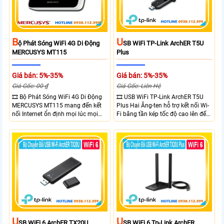
B
U
Ộ Phát Sóng WiFi 4G Di Động
SB WiFi TP-Link ArchER T5U
MERCUSYS MT115
Plus
Giá bán: 5%-35%
Giá bán: 5%-35%
Giá Gốc: 00 ₫
Giá Gốc: Liên Hệ
🎞 Bộ Phát Sóng WiFi 4G Di Động
🎞 USB WiFi TP-Link ArchER T5U
MERCUSYS MT115 mang đến kết
Plus Hai Ăng-ten hỗ trợ kết nối Wi-
nối Internet ổn định mọi lúc mọi
Fi băng tần kép tốc độ cao lên đến
nơi với tốc độ 4G LTE tải xuống lên
1300 Mbps. Hai ăng-ten ngoài kết
đến 150Mbps. Chuẩn WiFi 6
hợp công nghệ Beamforming giúp
AX300, pin 2400mAh hoạt động
tăng cường tín hiệu và vùng phủ
đến 10 giờ và khả năng kết nối
sóng. USB 3.0 cho tốc độ truyền dữ
cùng lúc 10 thiết bị
liệu nhanh. Hỗ trợ Windows 10/11
và cài đặt dễ dàng không cần đĩa
CD,bảo mật WPA3 cho quyền riêng
tư
U
U
SB WiFi 6 ArchER TX20U
SB WiFi 6 Tp-Link ArchER