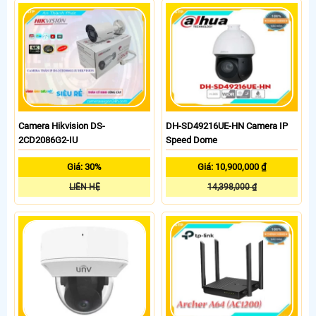
Camera Hikvision DS-
DH-SD49216UE-HN Camera IP
2CD2086G2-IU
Speed Dome
Giá: 30%
Giá: 10,900,000 ₫
LIÊN HỆ
14,398,000 ₫