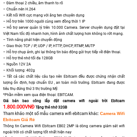
– Đàm thoại 2 chiều, âm thanh to rõ
– Chuẩn nén H.264
– Kết nối Wifi cực mạng với ăng ten chuyên dụng
– Hỗ trợ trên 1000 người cùng xem đồng thời 1 IP
– Hỗ trợ server quản lý trên 10.000 Camera. Server chuyên dụng đặt tại
Việt Nam tốc độ nhanh hơn, hình ảnh chất lượng hơn không lo rớt mạng.
– Tính năng phát hiện chuyển động
– Giao thức TCP / IP, UDP / IP, HTTP, DHCP, RTMP, MUTP
– Hỗ trợ chụp ảnh, ghi lại thông tin báo động gửi trực tiếp về điện thoại.
– Hỗ trợ thẻ nhớ tối đa 128GB
– Nguồn 12V 2A
– Khối lượng: 402g
– Tất cả các chất liệu câu tạo nên Ebitcam đều được chứng nhận chất
lượng ổn định, hợp chuẩn EU , an toàn môi trường. Ebitcam đang được
tiêu thụ đứng thứ 3 thị trường Mỹ.
*Phần mềm xem qua điện thoại: EBITCAM.
Giá bán bao công lắp đặt camera wifi ngoài trời Ebitcam
1.800.000VNĐ
Tặng thẻ nhớ 32GB
Tham khảo một số mẫu camera wifi ebitcam khác:
Camera Wifi
Ebitcam Giá Rẻ
Thông tin Camera Wifi Ebitcam EB02 2MP là dòng camera giám sát wifi
ngoài trời có chất lượng tốt nhất hiện nay