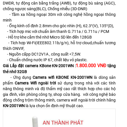
DWDR, tự động cân bằng trắng (AWB), tự động bù sáng (AGC),
chống ngược sáng(BLC), Chống nhiễu (3D-DNR)
- Tầm xa hồng ngoại 30m với công nghệ hồng ngoại thông
minh
- Ống kính cố định 2.8mm cho góc nhìn (H), 62.3°(V), 135°(D),
- Tích hợp mic với chuẩn âm thanh G.711a / G.711u / PCM
- Hỗ trợ khe cắm thẻ nhớ Micro SD lên đến 128GB
- Tích hợp Wi-Fi(IEEE802.11b/g/n), hỗ trợ cloud,chuẩn tương
thích ONVIF,
- Nguồn cấpp DC12V1A , công suất <7,5W.
- Chuẩn chống nước IP 67, chất liệu vỏ plastic.
1.800.000 VNĐ
Giá Lắp đặt camera KBone KN-2001WN :
tặng
thẻ nhớ 32GB
- Ứng dụng
Camera wifi KBONE KN-2001WN
là dòng sản
phẩm
Camera Wifi ngoài trời
sử dụng trong nhà với các tính
năng thông minh và độ thẩm mỹ cao rất thích hợp cho các hộ
gia đình, văn phòng công ty, shop cửa hàng. với công nghệ báo
động chống trộm thông minh, camera wiif ngoài trời chình hãng
KN-2001WN
là lựa chọn ổn định mỹ thuật cao.