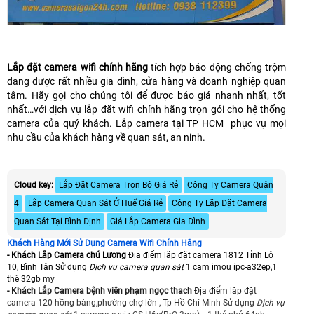
Lắp đặt camera wifi chính hãng
tích hợp báo động chống trộm
đang được rất nhiều gia đình, cửa hàng và doanh nghiệp quan
tâm. Hãy gọi cho chúng tôi để được báo giá nhanh nhất, tốt
nhất…với dịch vụ lắp đặt wifi chính hãng trọn gói cho hệ thống
camera của quý khách. Lắp camera tại TP HCM phục vụ mọi
nhu cầu của khách hàng về quan sát, an ninh.
Cloud key:
Lắp Đặt Camera Trọn Bộ Giá Rẻ
Công Ty Camera Quận
4
Lắp Camera Quan Sát Ở Huế Giá Rẻ
Công Ty Lắp Đặt Camera
Quan Sát Tại Bình Định
Giá Lắp Camera Gia Đình
Khách Hàng Mới Sử Dụng Camera Wifi Chính Hãng
- Khách Lắp Camera chú Lương
Địa điểm lăp đặt camera 1812 Tỉnh Lộ
10, Bình Tân Sử dụng
Dịch vụ camera quan sát
1 cam imou ipc-a32ep,1
thê 32gb my
- Khách Lắp Camera bệnh viên phạm ngọc thach
Địa điểm lăp đặt
camera 120 hồng bàng,phường chợ lớn , Tp Hồ Chí Minh Sử dụng
Dịch vụ