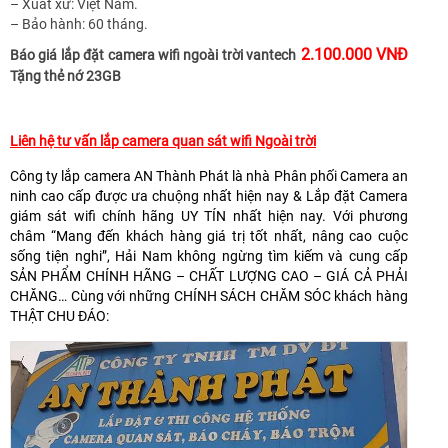
– Xuất xứ: Việt Nam.
– Bảo hành: 60 tháng.
2.100.000 VNĐ
Báo giá lắp đặt camera wifi ngoài trời vantech
Tặng thẻ nớ 23GB
Liên hệ tư vấn lắp camera quan sát wifi Ngoài trời
Công ty lắp camera AN Thành Phát là nhà Phân phối Camera an
ninh cao cấp được ưa chuộng nhất hiện nay & Lắp đặt Camera
giám sát wifi chính hãng UY TÍN nhất hiện nay. Với phương
châm “Mang đến khách hàng giá trị tốt nhất, nâng cao cuộc
sống tiện nghi”, Hải Nam không ngừng tìm kiếm và cung cấp
SẢN PHẨM CHÍNH HÃNG – CHẤT LƯỢNG CAO – GIÁ CẢ PHẢI
CHĂNG… Cùng với những CHÍNH SÁCH CHĂM SÓC khách hàng
THẬT CHU ĐÁO: