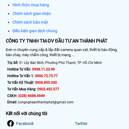
Hình thức mua hàng
Chính sách giao nhận
Chính sách bảo mật
Điều kiện giao dịch chung
CÔNG TY TNHH TM-DV ĐẦU TƯ AN THÀNH PHÁT
Đơn vị chuyên cung cấp & lắp đặt camera quan sát, thiết bị báo động,
báo cháy, máy chấm công, thiết bị mạng, ...
Trụ Sở:
51 Lũy Bán Bích, Phường Phú Thạnh, TP. Hồ Chí Minh
0938.11.23.99
Hotline Tư Vấn:
0906.72.73.77
Hotline Tư Vấn 1:
0906.855.330
Tư Vấn Kỹ Thuật:
0902.452.577
Tư Vấn Mua Hàng:
(028) 6688.4949
CSKH:
Email:
congngheanthanhphat@gmail.com
Kết nối với chúng tôi
Facebook
Twitter