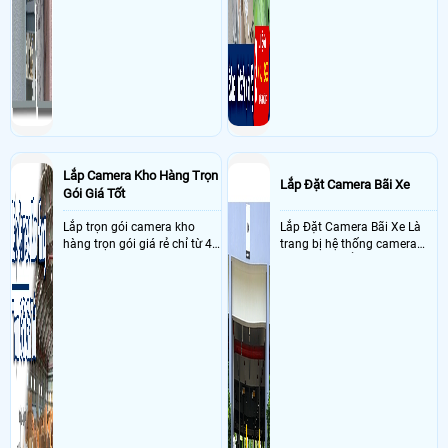
Lắp Camera Kho Hàng Trọn
Lắp Đặt Camera Bãi Xe
Gói Giá Tốt
Lắp trọn gói camera kho
Lắp Đặt Camera Bãi Xe Là
hàng trọn gói giá rẻ chỉ từ 4
trang bị hệ thống camera
triệu đồng sở hữu ngày trọn
nhận diện biển số tại khu
bộ gồm 4 camera, 1 đầu ghi
vực cổng của các bãi giữ xe
hình, ổ cứng, switch mang
kết hợp với phần mềm quản
đến giải pháp giám sát kho
lý để ghi nhận lượt xe ra vào
hàng 24/7 ổn định với độ
chụp hình thông tin xe và
sắc nét cao
biển số lưu trực tiếp về máy
tinh trạm để nhân viên tiện
đối soát, tính tiền xe xe ra
khỏi bãi