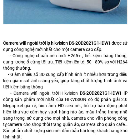
Camera wifi ngoài trời ip hikvision DS-2CD2021G1-IDW1
được sử
dụng công nghệ mới nhất cho một camera cao cấp.
- Công nghệ chuẩn nén mới H265+ , tiết kiệm băng thông,
dung lượng ổ cứng tối ưu. Tiết kiệm lên tới 50 - 80% so với H264
thông thường.
- Giảm nhiễu số 3D cung cấp hình ảnh ít nhiễu hơn trong điều
kiện giám sát ánh sáng yếu, giúp tăng chất lượng hình ảnh và
tiết kiệm băng thông
- Camera wifi ngoài trời Hikvision
DS-2CD2021G1-IDW1 IP
dòng sản phẩm mới nhất của HIKVISION có độ phân giải 2.0
Megapixel giá rẻ, hình ảnh HD siêu nét, hỗ trợ báo động phát
hiện khu vực cấm hay vượt hàng rào ảo, màu trắng trang nhã
sang trọng, sử dụng cho mọi nhà, camera cho văn phòng công
ty,camera cho shop thời trang quần áo, camera cho quán café…
Sản phẩm chất lượng siêu nét đảm bảo hài lòng khách hàng khó
tính nhất.