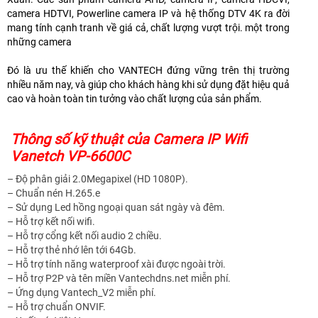
camera HDTVI, Powerline camera IP và hệ thống DTV 4K ra đời
mang tính cạnh tranh về giá cả, chất lượng vượt trội. một trong
những camera
Đó là ưu thế khiến cho VANTECH đứng vững trên thị trường
nhiều năm nay, và giúp cho khách hàng khi sử dụng đặt hiệu quả
cao và hoàn toàn tin tưởng vào chất lượng của sản phẩm.
Thông số kỹ thuật của Camera IP Wifi
Vanetch VP-6600C
– Độ phân giải 2.0Megapixel (HD 1080P).
– Chuẩn nén H.265.e
– Sử dụng Led hồng ngoại quan sát ngày và đêm.
– Hỗ trợ kết nối wifi.
– Hỗ trợ cổng kết nối audio 2 chiều.
– Hỗ trợ thẻ nhớ lên tới 64Gb.
– Hỗ trợ tính năng waterproof xài được ngoài trời.
– Hỗ trợ P2P và tên miền Vantechdns.net miễn phí.
– Ứng dụng Vantech_V2 miễn phí.
– Hỗ trợ chuẩn ONVIF.