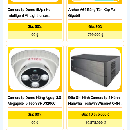
Camera Ip Dome 5Mpx Hd
Archer A64 Băng Tần Kép Full
Intelligent Vf Lighthunter
Gigabit
IPC3235SB-ADZK-I0
Giá: 30%
Giá: 30%
00 ₫
799,000 ₫
Camera Ip Dome Hồng Ngoại 3.0
Đầu Ghi Hình Camera Ip 8 Kênh
Megapixel J-Tech SHD3206C
Hanwha Techwin Wisenet QRN-
820S
Giá: 30%
Giá: 10,575,000 ₫
00 ₫
10,575,000 ₫