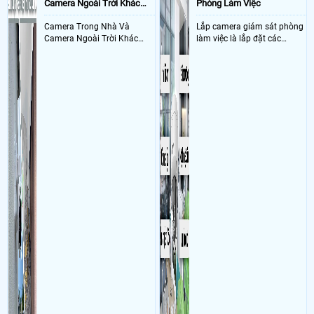
Camera Ngoài Trời Khác
Phòng Làm Việc
camera quan sát
1 cam Imou ipc-a32ep-l
Nhau Như Thế Nào
- Khách Lắp Camera Cong ty tipi
Địa điểm lăp đặt camera 31/5b Mỹ Hoà
Camera Trong Nhà Và
Lắp camera giám sát phòng
3, xã Tân Xuân, huyện Hóc Môn, TP.HCM, Việt Nam (xưởng may nằm
Camera Ngoài Trời Khác
làm việc là lắp đặt các
trong bãi giữ xe Thành Khuất Sử dụng
Dịch vụ camera quan sát
1 cam
Nhau ở tính năng chống
camera ghi hình ảnh sắc nét
DH-5HD-5F, , cây trần thả trần màu trắng, 1 thẻ nhớ 256GB 4sGen , wifi
nước và chống bụi của
và âm thanh trong phòng
netis W4 1cai , LS1005G 1cai
camera
làm việc với mục đích giám
- Khách Lắp Camera Nguyễn Văn Hiệp
Địa điểm lăp đặt camera
sát quá trình làm việc của
42/12/14 đường số 9, bình hưng hòa, bình tân, Sử dụng
Dịch vụ camera
nhân viên, bảo vệ tài sản,
quan sát
01 CS-H6c-R105-1L3WF, 01 thẻ 32gb mi
theo dõi an ninh trong thời
gian thực qua điện thoại
hoặc máy tính từ xa