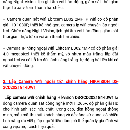
năng Night Vision, lịch ghi âm với báo động, giám sát thời gian
thực từ xa với âm thanh hai chiều.
– Camera quan sát wifi Ebitcam EB02 2MP IP Wifi có độ phân
giải HD 1080P, thiết kế nhỏ gọn, camera ip wifi chuyên lắp ngoài
trời. Chức năng Night Vision, lịch ghi âm với báo động, giám sát
thời gian thực từ xa với âm thanh hai chiều.
– Camera IP hồng ngoại Wifi Ebitcam EB02 4MP có độ phân giải
4.0 megapixel, thiết kế thẩm mỹ, vỏ nhựa màu trắng, lắp đặt
ngoài trời và có hỗ trợ đèn ánh sáng trắng tự động bật lên khi có
vật chuyển động.
3. Lắp Camera Wifi ngoài trời chính hãng HIKVISION DS-
2CD2021G1-IDW1
Lắp camera wifi chính hãng Hikvision DS-2CD2021G1-IDW1
là
dòng camera quan sát công nghệ mới H.265+, độ phân giải HD
cho hình ảnh sắc nét, chất lượng cao, đèn hồng ngoại thông
minh, mẫu mã thu hút khách hàng và dễ dàng sử dụng, có nhiều
tính năng ưu việt giúp người tiêu dùng có thể quản lý gia đình và
công việc một cách hiệu quả.