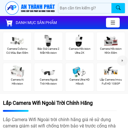
DANH MỤC SẢN PHẨM
Camera Colorvu
Báo Giá Camera 2
Camera Hikvision
Camera Hikvision
Có Màu Ban Đêm
Mắt Hikvision
Ultra 2K
Nhìn Đêm
Camera Ai
Camera Ngoài
Camera Ultra HD
Lắp Camera Imou
Hikvision
Trời Hikvision
Hilook
Full HD 1080P
Lắp Camera Wifi Ngoài Trời Chính Hãng
Lắp Camera Wifi Ngoài trời chính hãng giá rẻ sử dụng
camera giám sát wifi chống trộm bảo vệ trước cổng nhà