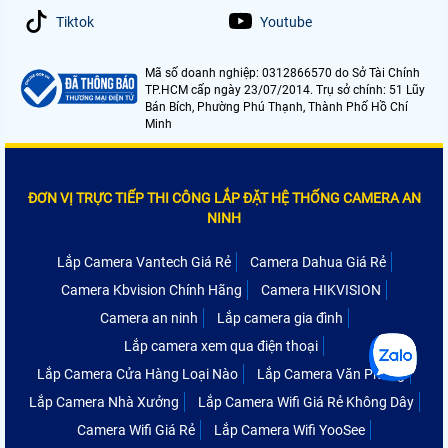
Tiktok
Youtube
Mã số doanh nghiệp: 0312866570 do Sở Tài Chính
TP.HCM cấp ngày 23/07/2014. Trụ sở chính: 51 Lũy
Bán Bích, Phường Phú Thạnh, Thành Phố Hồ Chí
Minh
ĐƠN VỊ TRỰC TIẾP THI CÔNG LẮP ĐẶT HỆ THỐNG CAMERA AN
NINH
Lắp Camera Vantech Giá Rẻ
Camera Dahua Giá Rẻ
Camera Kbvision Chính Hãng
Camera HIKVISION
Camera an ninh
Lắp camera gia đình
Lắp camera xem qua điện thoại
Lắp Camera Cửa Hàng Loại Nào
Lắp Camera Văn Phòng
Lắp Camera Nhà Xưởng
Lắp Camera Wifi Giá Rẻ Không Dây
Camera Wifi Giá Rẻ
Lắp Camera Wifi YooSee