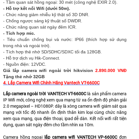
- Tầm quan sát hồng ngoại: 30 mét (công nghệ EXIR 2.0).
- Hỗ trợ kết nối Wifi (dưới 50m).
- Chức năng giảm nhiễu kỹ thật số 3D DNR.
- Chống ngược sáng kỹ thuật số DWDR.
- Chức năng quan sát ngày đêm ICR.
- Tích hợp mic.
- Tiêu chuẩn chống bụi và nước: IP66 (thích hợp sử dụng
trong nhà và ngoài trời).
- Tích hợp thẻ nhớ SD/SDHC/SDXC tối đa 128GB.
- Hỗ trợ dịch vụ Hik-Connect.
- Nguồn điện: 12VDC.
Giá lắp camera wifi ngoài trời hikvision
2.890.000 VNĐ
Tặng thẻ nhớ 32GB
4. Lắp Camera Wifi Chính Hãng Vantech VT-6600C
Lắp camera ngoài trời VANTECH VT-6600C
là sản phẩm camera
IP Wifi mới, công nghệ xem qua mạng từ xa ổn định độ phân giải
2.0 megapixel – HD1080P. dây là xòng camera wifi giám sát qua
mạng với tốc độ nhanh ổn định thân kim loại cùng chức năng
xem qua mạng, qua điện thoại, ipad dễ dàn. Kết nối wifi rất tiện
dụng, quan sát ngày đêm cho tầm nhìn xa 10m.
Camera hồng ngoại
lắp camera wifi VANTECH VP-6600C
đơn