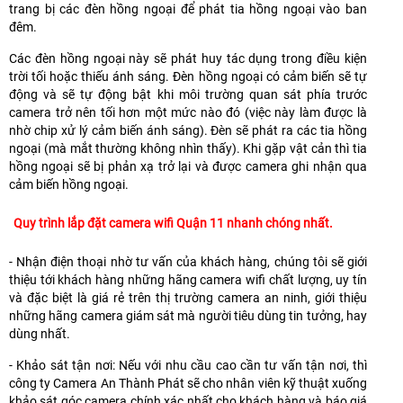
trang bị các đèn hồng ngoại để phát tia hồng ngoại vào ban
đêm.
Các đèn hồng ngoại này sẽ phát huy tác dụng trong điều kiện
trời tối hoặc thiếu ánh sáng. Đèn hồng ngoại có cảm biến sẽ tự
động và sẽ tự động bật khi môi trường quan sát phía trước
camera trở nên tối hơn một mức nào đó (việc này làm được là
nhờ chip xử lý cảm biến ánh sáng). Đèn sẽ phát ra các tia hồng
ngoại (mà mắt thường không nhìn thấy). Khi gặp vật cản thì tia
hồng ngoại sẽ bị phản xạ trở lại và được camera ghi nhận qua
cảm biến hồng ngoại.
Quy trình lắp đặt camera wifi Quận 11 nhanh chóng nhất.
- Nhận điện thoại nhờ tư vấn của khách hàng, chúng tôi sẽ giới
thiệu tới khách hàng những hãng camera wifi chất lượng, uy tín
và đặc biệt là giá rẻ trên thị trường camera an ninh, giới thiệu
những hãng camera giám sát mà người tiêu dùng tin tưởng, hay
dùng nhất.
- Khảo sát tận nơi: Nếu với nhu cầu cao cần tư vấn tận nơi, thì
công ty Camera An Thành Phát sẽ cho nhân viên kỹ thuật xuống
khảo sát góc camera chính xác nhất cho khách hàng và báo giá