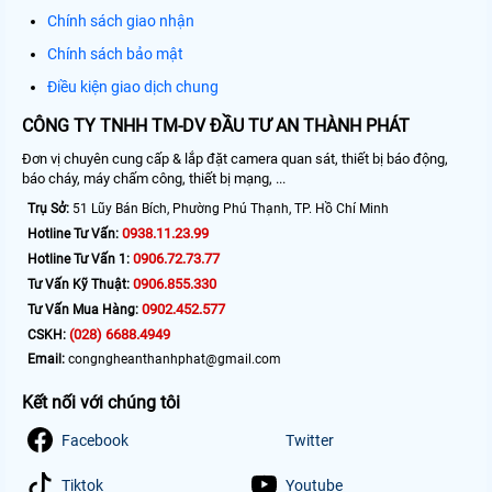
Chính sách giao nhận
Chính sách bảo mật
Điều kiện giao dịch chung
CÔNG TY TNHH TM-DV ĐẦU TƯ AN THÀNH PHÁT
Đơn vị chuyên cung cấp & lắp đặt camera quan sát, thiết bị báo động,
báo cháy, máy chấm công, thiết bị mạng, ...
Trụ Sở:
51 Lũy Bán Bích, Phường Phú Thạnh, TP. Hồ Chí Minh
0938.11.23.99
Hotline Tư Vấn:
0906.72.73.77
Hotline Tư Vấn 1:
0906.855.330
Tư Vấn Kỹ Thuật:
0902.452.577
Tư Vấn Mua Hàng:
(028) 6688.4949
CSKH:
Email:
congngheanthanhphat@gmail.com
Kết nối với chúng tôi
Facebook
Twitter
Tiktok
Youtube