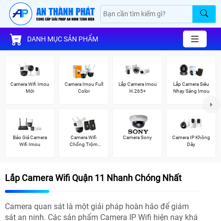
DANH MỤC SẢN PHẨM
Camera Wifi Imou
Camera Imou Full
Lắp Camera Imou
Lắp Camera Siêu
Mới
Color
H.265+
Nhạy Sáng Imou
Báo Giá Camera
Camera Wifi
Camera Sony
Camera IP Không
Wifi Imou
Chống Trộm
Dây
Imou
Lắp Camera Wifi Quận 11 Nhanh Chóng Nhất
Camera quan sát là một giải pháp hoàn hảo để giám
sát an ninh. Các sản phẩm Camera IP Wifi hiện nay khá