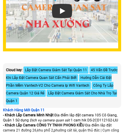
Xem video Lắp Camera Wifi Quận 11 
Cloud key:
Lắp Đặt Camera Giám Sát Tại Quận 11
45 Vấn Đề Trước
Khi Lắp Đặt Camera Quan Sát Cấn Phải Biết
Hướng Dẫn Cài Đặt
Phần Mềm Vantech-V2 Cho Camera Ip Wifi Vantech
Công Ty Lắp
Camera Quận 12 Giá Rẻ
Lắp Đặt Camera Giám Sát Cho Nhà Trọ Tại
Quận 1
Khách Hàng Mới Quận 11
- Khách Lắp Camera Minh Nhật
Địa điểm lăp đặt camera 105 Cô Giang,
Quận 1 Sử dụng
Dịch vụ camera quan sát
1 cam hik DS-2CD1121G2-LIU
- Khách Lắp Camera CÔNG TY TNHH PHONG KIỀU
Địa điểm lăp đặt
camera 21 đường 26,khu phố 2,phường cát lái, quận thủ đức | Cụm công