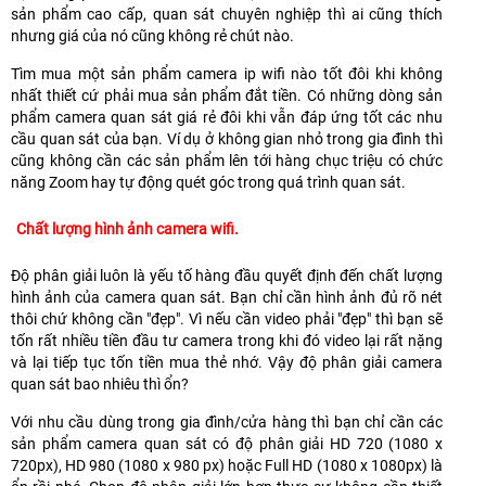
sản phẩm cao cấp, quan sát chuyên nghiệp thì ai cũng thích
nhưng giá của nó cũng không rẻ chút nào.
Tìm mua một sản phẩm camera ip wifi nào tốt đôi khi không
nhất thiết cứ phải mua sản phẩm đắt tiền. Có những dòng sản
phẩm camera quan sát giá rẻ đôi khi vẫn đáp ứng tốt các nhu
cầu quan sát của bạn. Ví dụ ở không gian nhỏ trong gia đình thì
cũng không cần các sản phẩm lên tới hàng chục triệu có chức
năng Zoom hay tự động quét góc trong quá trình quan sát.
Chất lượng hình ảnh camera wifi.
Độ phân giải luôn là yếu tố hàng đầu quyết định đến chất lượng
hình ảnh của camera quan sát. Bạn chỉ cần hình ảnh đủ rõ nét
thôi chứ không cần "đẹp". Vì nếu cần video phải "đẹp" thì bạn sẽ
tốn rất nhiều tiền đầu tư camera trong khi đó video lại rất nặng
và lại tiếp tục tốn tiền mua thẻ nhớ. Vậy độ phân giải camera
quan sát bao nhiêu thì ổn?
Với nhu cầu dùng trong gia đình/cửa hàng thì bạn chỉ cần các
sản phẩm camera quan sát có độ phân giải HD 720 (1080 x
720px), HD 980 (1080 x 980 px) hoặc Full HD (1080 x 1080px) là