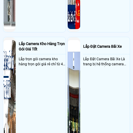
Lắp Camera Kho Hàng Trọn
Lắp Đặt Camera Bãi Xe
Gói Giá Tốt
Lắp trọn gói camera kho
Lắp Đặt Camera Bãi Xe Là
hàng trọn gói giá rẻ chỉ từ 4
trang bị hệ thống camera
triệu đồng sở hữu ngày trọn
nhận diện biển số tại khu
bộ gồm 4 camera, 1 đầu ghi
vực cổng của các bãi giữ xe
hình, ổ cứng, switch mang
kết hợp với phần mềm quản
đến giải pháp giám sát kho
lý để ghi nhận lượt xe ra vào
hàng 24/7 ổn định với độ
chụp hình thông tin xe và
sắc nét cao
biển số lưu trực tiếp về máy
tinh trạm để nhân viên tiện
đối soát, tính tiền xe xe ra
khỏi bãi