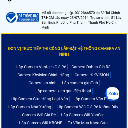
Mã số doanh nghiệp: 0312866570 do Sở Tài Chính
TP.HCM cấp ngày 23/07/2014. Trụ sở chính: 51 Lũy
Bán Bích, Phường Phú Thạnh, Thành Phố Hồ Chí
Minh
ĐƠN VỊ TRỰC TIẾP THI CÔNG LẮP ĐẶT HỆ THỐNG CAMERA AN
NINH
Lắp Camera Vantech Giá Rẻ
Camera Dahua Giá Rẻ
Camera Kbvision Chính Hãng
Camera HIKVISION
Camera an ninh
Lắp camera gia đình
Lắp camera xem qua điện thoại
Lắp Camera Cửa Hàng Loại Nào
Lắp Camera Văn Phòng
Lắp Camera Nhà Xưởng
Lắp Camera Wifi Giá Rẻ Không Dây
Camera Wifi Giá Rẻ
Lắp Camera Wifi YooSee
Lắp Camera Wifi KBONE
Tư Vấn Mua Khóa Cửa