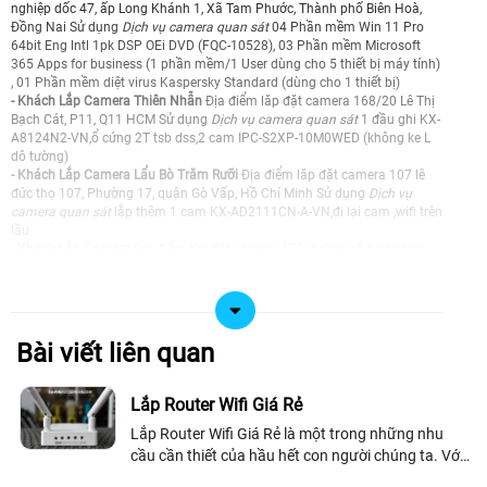
nghiệp dốc 47, ấp Long Khánh 1, Xã Tam Phước, Thành phố Biên Hoà,
Đồng Nai Sử dụng
Dịch vụ camera quan sát
04 Phần mềm Win 11 Pro
64bit Eng lntl 1pk DSP OEi DVD (FQC-10528), 03 Phần mềm Microsoft
365 Apps for business (1 phần mềm/1 User dùng cho 5 thiết bị máy tính)
, 01 Phần mềm diệt virus Kaspersky Standard (dùng cho 1 thiết bị)
- Khách Lắp Camera Thiên Nhẫn
Địa điểm lăp đặt camera 168/20 Lê Thị
Bạch Cát, P11, Q11 HCM Sử dụng
Dịch vụ camera quan sát
1 đầu ghi KX-
A8124N2-VN,ổ cứng 2T tsb dss,2 cam IPC-S2XP-10M0WED (không ke L
dô tường)
- Khách Lắp Camera Lẩu Bò Trăm Rưỡi
Địa điểm lăp đặt camera 107 lê
đức thọ 107, Phường 17, quận Gò Vấp, Hồ Chí Minh Sử dụng
Dịch vụ
camera quan sát
lắp thêm 1 cam KX-AD2111CN-A-VN,đi lại cam ,wifi trên
lầu
- Khách Lắp Camera
Địa điểm lăp đặt camera 170 đường số 1 phường
tân phú quận 7, TPHCM Sử dụng
Dịch vụ camera quan sát
switch
mecusys MS110P 1cai
- Khách Lắp Camera Kho Khánh Tường
Địa điểm lăp đặt camera 48/3/4B
Thạnh Xuân 25, Phường Thạnh Xuân, Quận 12 Sử dụng
Dịch vụ camera
quan sát
1 KX-A4K8116N3-VN, ổ 4T của khách, 6 DH-H5D-5F, 6 chân rút
Bài viết liên quan
lắp lên bàn, phần mềm online nhận mã tự động 4 triệu 1 năm, 2 LS1008G
- Khách Lắp Camera Mẹ Ri
Địa điểm lăp đặt camera 36A/11 đường 762
Hồng Bàng P1 Q11, Sử dụng
Dịch vụ camera quan sát
1 KX-A8124N2-VN
Lắp Router Wifi Giá Rẻ
+ ổ cứng 1T, 1 DH-H3D-3F, 1 LS1005, 1 tay vươn rút
Lắp Router Wifi Giá Rẻ là một trong những nhu
- Khách Lắp Camera hoàng
Địa điểm lăp đặt camera 19 Tôn Thất Tùng,
Quận 1, TPHCM Sử dụng
Dịch vụ camera quan sát
2 Camera Dome KX-
cầu cần thiết của hầu hết con người chúng ta. Với
AD2112C-A-VN, 2 Nguồn camera 12V-2A
xu thế công nghệ hiện đại phát triển, Router wifi