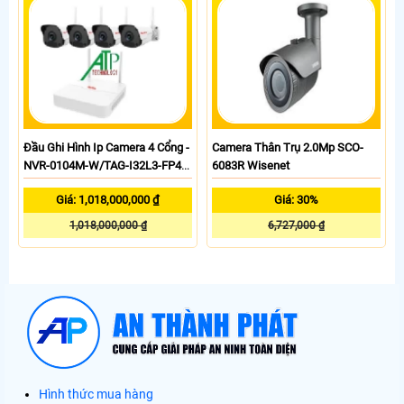
Đầu Ghi Hình Ip Camera 4 Cổng -
Camera Thân Trụ 2.0Mp SCO-
NVR-0104M-W/TAG-I32L3-FP40-
6083R Wisenet
W
Giá: 1,018,000,000 ₫
Giá: 30%
1,018,000,000 ₫
6,727,000 ₫
Hình thức mua hàng