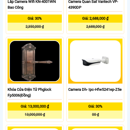
Lắp Camera Wifi KN-4001WN
Camera Quan Sat Vantech VP-
Bao Công
4390DP
Giá: 30%
Giá: 2,688,000 ₫
2,350,000 ₫
2,688,000 ₫
Khóa Cửa Điện Tử Phglock
Camera Dh- Ipc-Hfw5241ep-Z5e
Fp5006(Đồng)
Giá: 13,000,000 ₫
Giá: 30%
13,000,000 ₫
00 ₫