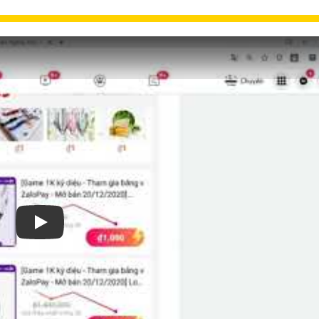
Xem video Lắp Camera Yoosee Giá Rẻ