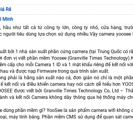
iá Rẻ
í Minh
ầu như tất cả từ công ty lớn, công ty nhỏ, cửa hàng, trườ
 người tiêu dùng lựa chọn sử dụng nhiều.Vậy camera yoosee 
ất bởi 1 nhà sản xuất phần cứng camera (tại Trung Quốc có rấ
ới đơn vị viết phần mềm Yoosee (Granville Times Technology).
ềm cấp cho mỗi Camera 1 ID và 1 mật khẩu riêng để kết nối v
 nhau và được nạp Firmware trong quá trình sản xuất.
g phải là hãng sản xuất nào cả, đơn giản nó chỉ là một ph
ể kết nối và điều khiển camera hay nói cách dễ hiểu hơn YOO
OOSEE được viết bởi Granville Times Technology Co, Ltd – T
hành và kết nối Camera không dây thông qua hệ thống máy ch
 dùng phần mềm gì? YooSee là sản phẩm camera wifi không 
ại, máy tính bảng. Phần mềm CMS sử dụng để quan sát camer