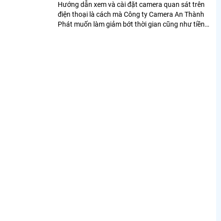
Hướng dẫn xem và cài đặt camera quan sát trên
điện thoại là cách mà Công ty Camera An Thành
Phát muốn làm giảm bớt thời gian cũng như tiền
bạc của khách hàng khi có nhu cầu muốn...