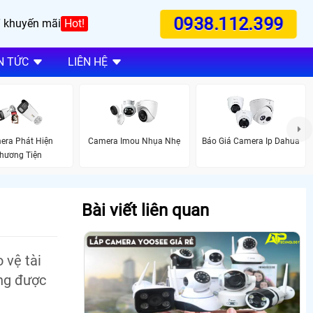
0938.112.399
 khuyến mãi
Hot!
N TỨC
LIÊN HỆ
era Phát Hiện
Camera Imou Nhụa Nhẹ
Báo Giá Camera Ip Dahua
hương Tiện
Bài viết liên quan
 vệ tài
ang được