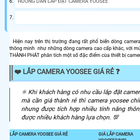
HƯỚNG DẪN LẮP ĐẶT CAMERA YOOSEE
Hiện nay trên thị trường đang rất phổ biến dòng camera
thông minh như những dòng camera cao cấp khác, với mức
THÀNH PHÁT phân tích một số đặc điểm cùa thiết bị camer
❤️ LẮP CAMERA YOOSEE GIÁ RẺ ❓
️⚛️ Khi khách hàng có nhu cầu lắp đặt camer
mà cần giá thành rẻ thì camera yoosee chín
nhưng được tích hợp nhiều tính năng thôn
được nhiều khách hàng lựa chọn. 💯
LẮP CAMERA YOOSEE GIÁ RẺ
GIÁ LẮP CAMERA