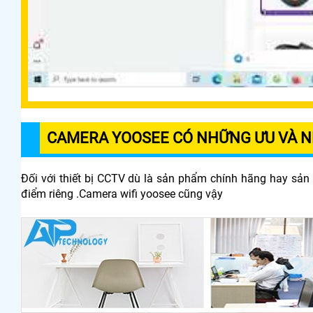
CAMERA YOOSEE CÓ NHỮNG ƯU VÀ N
Đối với thiết bị CCTV dù là sản phẩm chính hãng hay sả
điểm riêng .Camera wifi yoosee cũng vậy