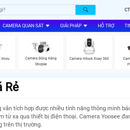
CT
CAMERA QUAN SÁT
GIẢI PHÁP
HỖ TRỢ
TI
Camera Đóng Hàng
E Imou
Camera Hilook Xoay 360
Cam
Shopee
P
á Rẻ
vẫn tích hợp được nhiều tính năng thông minh bảo
m từ xa qua thiết bị điện thoại. Camera Yoosee đ
 trên thị trường.