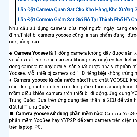
Lắp Đặt Camera Quan Sát Cho Kho Hàng, Kho Xưởng G
Lắp Đặt Camera Giám Sát Giá Rẻ Tại Thành Phố Hồ Ch
Nhu cầu sử dụng camera của mọi người ngày càng cao, h
đình.Thiết bị camera yoosee cũng là sản phẩm đang được
nào,hảng nào
♣️
Camera Yoosee
là 1 dòng camera không dây được sản xu
vị sản xuất các dòng camera không dây này) có liên kết v
dòng camera ra này đơn vị sản xuất được nhà viết phần m
Yoosee. Mỗi thiết bị camera có 1 ID riêng biệt không trùng
♦️
Camera yoosee là của nước nào:
Thực chất YOOSEE khôn
ứng dụng, một app trên các dòng điện thoại smartphone đ
mềm điều khiển camera trên thiết bị di động.Ứng dụng Y
Trung Quốc. Dựa trên ứng dụng tiền thân là 2CU để vận 
đặt tại Trung Quốc.
🔔
Camera yoosee sử dụng phần mềm nào:
Camera YooSee
phần mềm YooSee hay YYP2P để xem camera trên điện tho
trên laptop, PC.