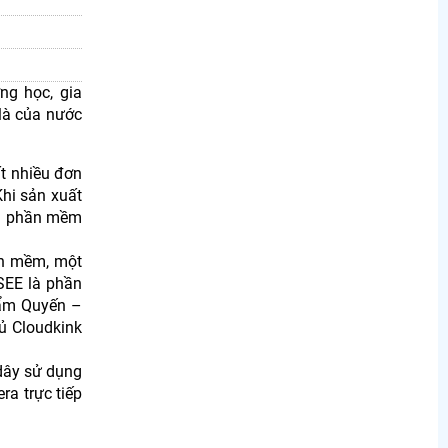
ng học, gia
là của nước
t nhiều đơn
Khi sản xuất
ới phần mềm
ần mềm, một
SEE là phần
hẩm Quyến –
ủ Cloudkink
dây sử dụng
a trực tiếp