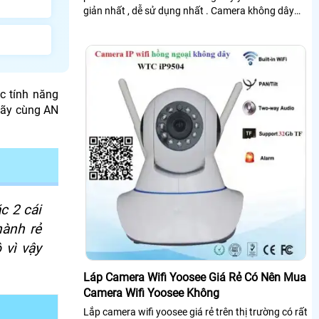
giản nhất , dễ sử dụng nhất . Camera không dây
hiện dang phổ biến rộng rãi trên thị trường...
c tính năng
hãy cùng AN
c 2 cái
hành rẻ
 vì vậy
Láp Camera Wifi Yoosee Giá Rẻ Có Nên Mua
Camera Wifi Yoosee Không
Lắp camera wifi yoosee giá rẻ trên thị trường có rất