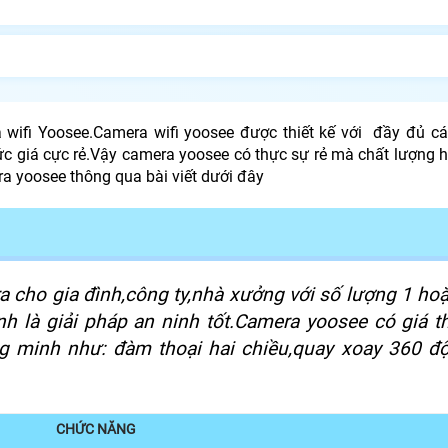
 wifi Yoosee.Camera wifi yoosee được thiết kế với đầy đủ cá
 giá cực rẻ.Vậy camera yoosee có thực sự rẻ mà chất lượng 
a yoosee thông qua bài viết dưới đây
a cho gia đình,công ty,nhà xưởng với số lượng 1 hoặ
h là giải pháp an ninh tốt.Camera yoosee có giá t
g minh như: đàm thoại hai chiều,quay xoay 360 độ
CHỨC NĂNG