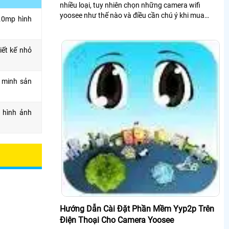
nhiều loại, tuy nhiên chọn những camera wifi
yoosee như thế nào và điều cần chú ý khi mua
3.0mp hình
camera quan sát wifi yoosee để chọn được những
camera ổn định sử dụng tiết kiệm?
iết kế nhỏ
g minh sản
p hình ảnh
Hướng Dẫn Cài Đặt Phần Mềm Yyp2p Trên
Điện Thoại Cho Camera Yoosee