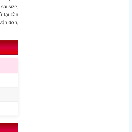
sai size,
ử lại cần
 vận đơn,