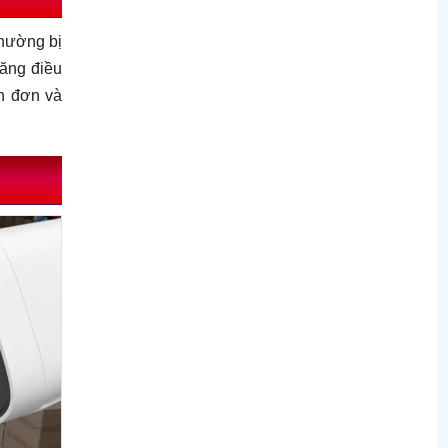
thường bị
năng điều
ận đơn và