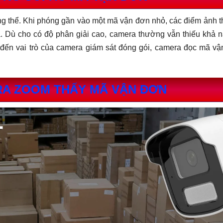
ng thể. Khi phóng gần vào một mã vận đơn nhỏ, các điểm ảnh 
. Dù cho có độ phân giải cao, camera thường vẫn thiếu khả 
p đến vai trò của camera giám sát đóng gói, camera đọc mã v
ERA ZOOM THẤY MÃ VẬN ĐƠN