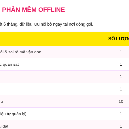
– PHẦN MỀM OFFLINE
 tháng, dữ liệu lưu nội bộ ngay tại nơi đóng gói.
SỐ LƯỢ
ói & soi rõ mã vận đơn
1
óc quan sát
1
1
1
ra
10
iệu tự quản lý)
1
i đặt
1