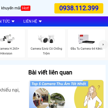
0938.112.399
 khuyến mãi
Hot!
N TỨC
LIÊN HỆ
Camera H.265+
Camera Ezviz Có Chống
Đầu Tu Camera 64 Kênh
Hikvision
Trộm
Bài viết liên quan
hiếu nại,