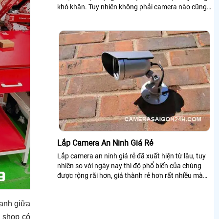
khó khăn. Tuy nhiên không phải camera nào cũng
tốt, vì vậy để được tư vấn mua camera giá rẻ mà
chất lượng, bạn có thể xem qua bài viết dưới đây!
Lắp Camera An Ninh Giá Rẻ
Lắp camera an ninh giá rẻ đã xuất hiện từ lâu, tuy
nhiên so với ngày nay thì độ phổ biến của chúng
được rộng rãi hơn, giá thành rẻ hơn rất nhiều mà
công nghệ tích trong camera...
ranh giữa
i shop có