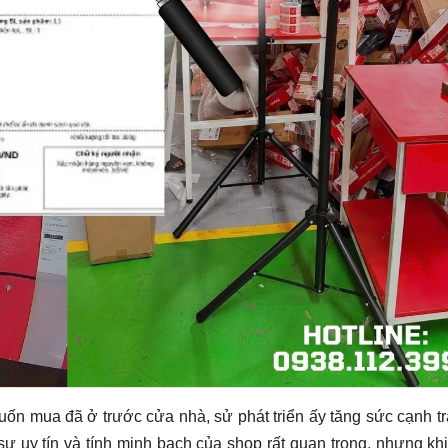
 muốn mua đã ở trước cửa nhà, sử phát triển ấy tăng sức cạnh t
sự uy tín và tính minh bạch của shop rất quan trọng, nhưng kh