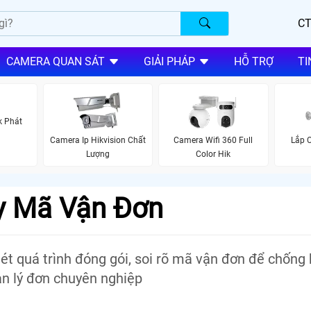
CT
CAMERA QUAN SÁT
GIẢI PHÁP
HỖ TRỢ
TI
k Phát
Camera Ip Hikvision Chất
Camera Wifi 360 Full
Lắp 
Lượng
Color Hik
y Mã Vận Đơn
t quá trình đóng gói, soi rõ mã vận đơn để chống k
n lý đơn chuyên nghiệp