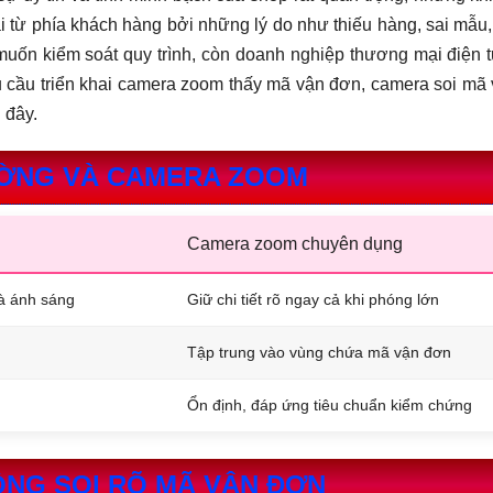
i từ phía khách hàng bởi những lý do như thiếu hàng, sai mẫu, 
muốn kiểm soát quy trình, còn doanh nghiệp thương mại điện t
u cầu triển khai camera zoom thấy mã vận đơn, camera soi mã
 đây.
ƯỜNG VÀ CAMERA ZOOM
Camera zoom chuyên dụng
à ánh sáng
Giữ chi tiết rõ ngay cả khi phóng lớn
Tập trung vào vùng chứa mã vận đơn
Ổn định, đáp ứng tiêu chuẩn kiểm chứng
ÔNG SOI RÕ MÃ VẬN ĐƠN