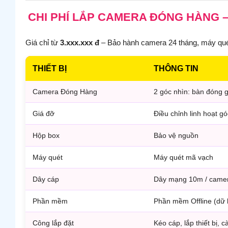
CHI PHÍ LẮP CAMERA ĐÓNG HÀNG 
Giá chỉ từ
3.xxx.xxx đ
– Bảo hành camera 24 tháng, máy quét 6
THIẾT BỊ
THÔNG TIN
Camera Đóng Hàng
2 góc nhìn: bàn đóng g
Giá đỡ
Điều chỉnh linh hoạt g
Hộp box
Bảo vệ nguồn
Máy quét
Máy quét mã vạch
Dây cáp
Dây mạng 10m / came
Phần mềm
Phần mềm Offline (dữ l
Công lắp đặt
Kéo cáp, lắp thiết bị, cà