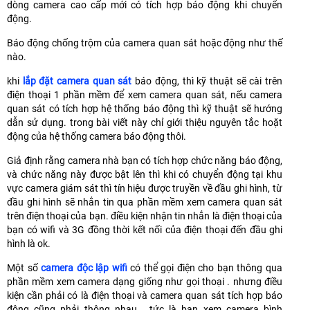
dòng camera cao cấp mới có tích hợp báo động khi chuyển
động.
Báo động chống trộm của camera quan sát hoặc động như thế
nào.
khi
lắp đặt camera quan sát
báo động, thì kỹ thuật sẽ cài trên
điện thoại 1 phần mềm để xem camera quan sát, nếu camera
quan sát có tích hợp hệ thống báo động thì kỹ thuật sẽ hướng
dẫn sử dụng. trong bài viết này chỉ giới thiệu nguyên tắc hoặt
động của hệ thống camera báo động thôi.
Giả định rằng camera nhà bạn có tích hợp chức năng báo động,
và chức năng này được bật lên thì khi có chuyển động tại khu
vực camera giám sát thì tín hiệu được truyền về đầu ghi hình, từ
đầu ghi hình sẽ nhắn tin qua phần mềm xem camera quan sát
trên điện thoại của bạn. điều kiện nhận tin nhắn là điện thoại của
bạn có wifi và 3G đồng thời kết nối của điện thoại đến đầu ghi
hình là ok.
Một số
camera độc lập wifi
có thể gọi điện cho bạn thông qua
phần mềm xem camera dạng giống như gọi thoại . nhưng điều
kiện cần phải có là điện thoại và camera quan sát tích hợp báo
động cũng phải thông nhau . tức là bạn xem camera bình