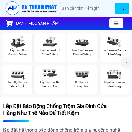
DANH MỤC SẢN PHẨM
Lắp Trọn Bộ
Bộ Camera Full
Trọn Bộ Camera
Bộ Camera Dahua
Camera Dahua
Color Dahua
Dahua Chống
Báo Động
Trộm
Trọn Bộ Camera
Lắp Camera Giá
Bô Camera
Trọn Bộ Camera
Dahua Ghi Âm
Rẻ Trọn Gói
Chống Trộm
Nên Dùng
Hikvision
Lắp Đặt Báo Động Chống Trộm Gia Đình Cửa
Hàng Như Thế Nào Để Tiết Kiệm
lắp đặt hệ thống báo động chống trộm giá rẻ, công nghệ