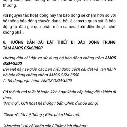
thường.
với nguyên tắc hoặt động này thì báo động sẽ chậm hơn so với
hệ thống báo động chuyên dụng. bởi lẽ camera quan sát là báo
động từ đầu ghi qua phần mềm camera trên điện thoại . chứ
không phải .
6. HƯỚNG DẪN CÀI ĐẶT THIẾT BỊ BÁO ĐỘNG TRUNG
TÂM
AMOS GSM-3500
Hướng dẫn cài đặt và sử dụng bộ báo động chống trộm
AMOS
GSM-3500
Bài viết này sẽ giúp các bạn hiểu được cách cài đặt và vận hành
bộ báo động chống chộm AMOS GSM-3500
A. Sử dụng, vận hành AMOS GSM-3500
Có thể tắt mở thiết bị hoặc kích hoạt khẩn cấp bằng điều khiển đi
theo.
“Arming” : kích hoạt hệ thống ( bấm phím ổ khóa đóng)
“Disarm”: Tắt hệ thống ( Bấm phím khóa mở)
“Alarming”: Hú còi khẩn cấp ( Phím hình chuông)