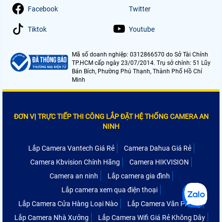
Facebook
Twitter
Tiktok
Youtube
Mã số doanh nghiệp: 0312866570 do Sở Tài Chính
TP.HCM cấp ngày 23/07/2014. Trụ sở chính: 51 Lũy
Bán Bích, Phường Phú Thạnh, Thành Phố Hồ Chí
Minh
ĐƠN VỊ TRỰC TIẾP THI CÔNG LẮP ĐẶT HỆ THỐNG CAMERA AN
NINH
Lắp Camera Vantech Giá Rẻ
Camera Dahua Giá Rẻ
Camera Kbvision Chính Hãng
Camera HIKVISION
Camera an ninh
Lắp camera gia đình
Lắp camera xem qua điện thoại
Lắp Camera Cửa Hàng Loại Nào
Lắp Camera Văn Phòng
Lắp Camera Nhà Xưởng
Lắp Camera Wifi Giá Rẻ Không Dây