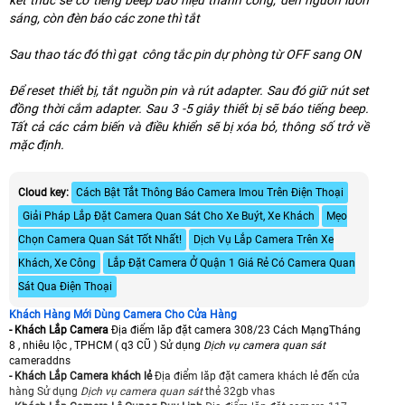
sáng, còn đèn báo các zone thì tắt
Sau thao tác đó thì gạt công tắc pin dự phòng từ OFF sang ON
Để reset thiết bị, tắt nguồn pin và rút adapter. Sau đó giữ nút set
đồng thời cắm adapter. Sau 3 -5 giây thiết bị sẽ báo tiếng beep.
Tất cả các cảm biến và điều khiển sẽ bị xóa bỏ, thông số trở về
mặc định.
Cloud key:
Cách Bật Tắt Thông Báo Camera Imou Trên Điện Thoại
Giải Pháp Lắp Đặt Camera Quan Sát Cho Xe Buýt, Xe Khách
Mẹo
Chọn Camera Quan Sát Tốt Nhất!
Dịch Vụ Lắp Camera Trên Xe
Khách, Xe Công
Lắp Đặt Camera Ở Quận 1 Giá Rẻ Có Camera Quan
Sát Qua Điện Thoại
Khách Hàng Mới Dùng Camera Cho Cửa Hàng
- Khách Lắp Camera
Địa điểm lăp đặt camera 308/23 Cách MạngTháng
8 , nhiêu lộc , TPHCM ( q3 CŨ ) Sử dụng
Dịch vụ camera quan sát
cameraddns
- Khách Lắp Camera khách lẻ
Địa điểm lăp đặt camera khách lẻ đến cửa
hàng Sử dụng
Dịch vụ camera quan sát
thẻ 32gb vhas