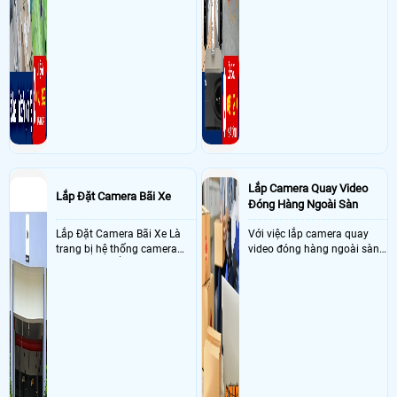
Lắp Camera Quay Video
Lắp Đặt Camera Bãi Xe
Đóng Hàng Ngoài Sàn
Lắp Đặt Camera Bãi Xe Là
Với việc lắp camera quay
trang bị hệ thống camera
video đóng hàng ngoài sàn
nhận diện biển số tại khu
thì đây là một giải pháp
vực cổng của các bãi giữ xe
camera cực kì cần thiết cho
kết hợp với phần mềm quản
các shop kinh doanh online
lý để ghi nhận lượt xe ra vào
đều nên sử dụng để có thể
chụp hình thông tin xe và
bảo vệ quyền lợi shop tránh
biển số lưu trực tiếp về máy
được các tình trạng bị đánh
tinh trạm để nhân viên tiện
mất cắp hàng hóa
đối soát, tính tiền xe xe ra
khỏi bãi