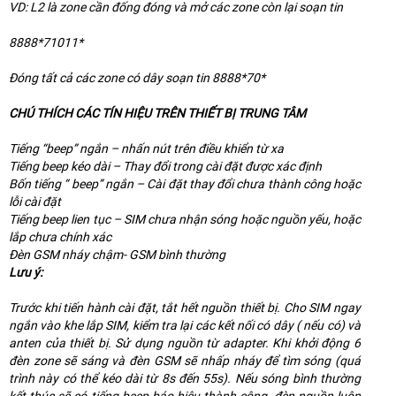
VD: L2 là zone cần đống đóng và mở các zone còn lại soạn tin
8888*71011*
Đóng tất cả các zone có dây soạn tin 8888*70*
CHÚ THÍCH CÁC TÍN HIỆU TRÊN THIẾT BỊ TRUNG TÂM
Tiếng “beep” ngắn – nhấn nút trên điều khiển từ xa
Tiếng beep kéo dài – Thay đổi trong cài đặt được xác định
Bốn tiếng “ beep” ngắn – Cài đặt thay đổi chưa thành công hoặc
lỗi cài đặt
Tiếng beep lien tục – SIM chưa nhận sóng hoặc nguồn yếu, hoặc
lắp chưa chính xác
Đèn GSM nháy chậm- GSM bình thường
Lưu ý:
Trước khi tiến hành cài đặt, tắt hết nguồn thiết bị. Cho SIM ngay
ngắn vào khe lắp SIM, kiểm tra lại các kết nối có dây ( nếu có) và
anten của thiết bị. Sử dụng nguồn từ adapter. Khi khởi động 6
đèn zone sẽ sáng và đèn GSM sẽ nhấp nháy để tìm sóng (quá
trình này có thể kéo dài từ 8s đến 55s). Nếu sóng bình thường
kết thúc sẽ có tiếng beep báo hiệu thành công, đèn nguồn luôn