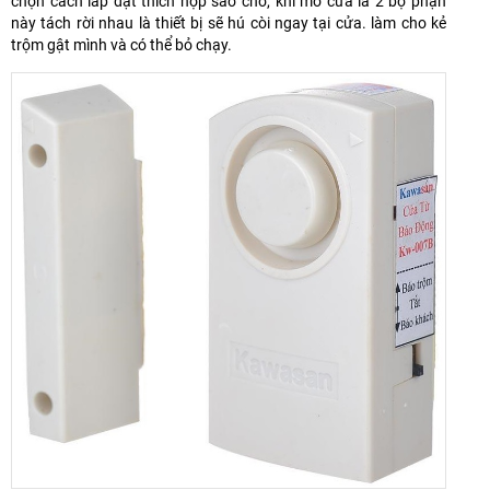
chọn cách lắp đặt thích hợp sao cho, khi mở cửa là 2 bộ phận
này tách rời nhau là thiết bị sẽ hú còi ngay tại cửa. làm cho kẻ
trộm gật mình và có thể bỏ chạy.