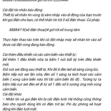
Cài đặt tin nhắn báo động
Thiết bị sẽ nhắn tin vùng bị xâm nhập vào di động của bạn trước
khi gọi điện cho bạn, có thể nhắn tin tới 3 số điện thoại. Cú pháp
8888#7-9(số điện thoại)# gửi tới số trung tâm
Thực hiện thao tác trên khi có đột nhập máy sẽ nhắn tin vào số
được cài đặt vùng đang báo động.
Cài thêm điều khiển và các cảm biến vào thiết bị :
Để thêm 1 điều khiễn nữa ta bấm 1 nút bất kỳ trên điều khiển
mới.
Giữ nút set đằng sau thiết bị. Khi đó 6 đèn led sẽ sáng cùng lúc,
Bấm tiếp nút set lần nữa, đèn số 1 sáng ta kích hoạt các cảm
biến ( xong cảm biến nào thì tắt cảm biến đó đi) . Tương tự ta
bấm tiếp nut set đèn sẽ đi từ số 1 đến số 6 tương ứng mỗi vùng
cảm biến.
Cài đặt khác
– Nhắn tin và gọi điện khi bị cắt điện lưới: Hệ thống cũng thông
báo cho người dùng khi có điện trở lại. Pin dự phòng sẽ hoạt
động khi điện lưới mất.