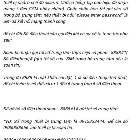
thiết bị phải ở chế độ disarm. Chờ có tiếng bip báo hiệu đã nhận
mạng ( đèn GSM nháy chậm). Chắc chắn hơn thì gọi vào số
trong bộ trung tâm, nếu thiết bị nói:” please enter password” là
Sim đã kết nối mạng thành công
để cài đặt Số điện thoại cần gọi đến khi có sự cố ta thao tác như
sau:
Soạn tin hoặc gọi tới số trung tâm thực hiện cú pháp : 8888#1(
Số điệnthoại)# (gửi tới số của SIM trong bộ trung tâm nếu là
soạn tin)
Trong đó 8888 là mật khẩu cài đặt, 1 là số điện thoại thứ nhất,
để cài thêm ta có thể cài từ 1 đến 6 tương ứng 6 số điện thoại.
Để gỡ bỏ số điện thoại soạn: 8888#1# gửi tới số trung tâm
*VD: Số trong thiết bị trung tâm là 0912333444. Để cài số
0986888666 vào thiết bị ta soạn tin:
8888#10986888666# gửi tới 0912333444.