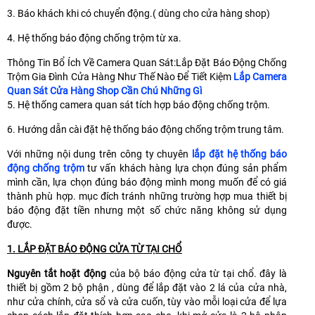
3. Báo khách khi có chuyển động.( dùng cho cửa hàng shop)
4. Hệ thống báo động chống trộm từ xa.
Thông Tin Bổ Ích Về Camera Quan Sát:Lắp Đặt Báo Động Chống
Trộm Gia Đình Cửa Hàng Như Thế Nào Để Tiết Kiệm
Lắp Camera
Quan Sát Cửa Hàng Shop Cần Chú Những Gì
5. Hệ thống camera quan sát tích hợp báo động chống trộm.
6. Hướng dẫn cài đặt hệ thống báo động chống trộm trung tâm.
Với những nội dung trên công ty chuyên
lắp đặt hệ thống báo
động chống trộm
tư vấn khách hàng lựa chọn đúng sản phẩm
mình cần, lựa chọn đúng báo động mình mong muốn để có giá
thành phù hợp. mục đích tránh những trường hợp mua thiết bị
báo động đặt tiền nhưng một số chức năng không sử dụng
được.
1. LẮP ĐẶT BÁO ĐỘNG CỬA TỪ TẠI CHỔ
Nguyên tắt hoặt động
của bộ báo động cửa từ tại chổ. đây là
thiết bị gồm 2 bộ phận , dùng để lắp đặt vào 2 lá của cửa nhà,
như cửa chính, cửa sổ và cửa cuốn, tùy vào mỗi loại cửa để lựa