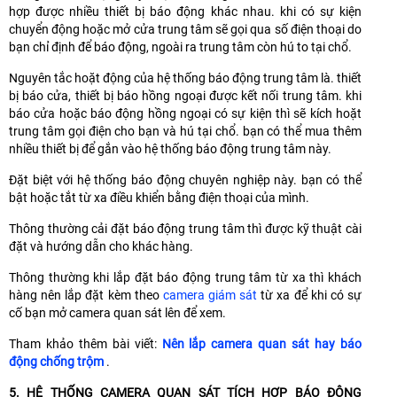
hợp được nhiều thiết bị báo động khác nhau. khi có sự kiện
chuyển động hoặc mở cửa trung tâm sẽ gọi qua số điện thoại do
bạn chỉ định để báo động, ngoài ra trung tâm còn hú to tại chổ.
Nguyên tắc hoặt động của hệ thống báo động trung tâm là. thiết
bị báo cửa, thiết bị báo hồng ngoại được kết nối trung tâm. khi
báo cửa hoặc báo động hồng ngoại có sự kiện thì sẽ kích hoặt
trung tâm gọi điện cho bạn và hú tại chổ. bạn có thể mua thêm
nhiều thiết bị để gắn vào hệ thống báo động trung tâm này.
Đặt biệt với hệ thống báo động chuyên nghiệp này. bạn có thể
bật hoặc tắt từ xa điều khiển bằng điện thoại của mình.
Thông thường cải đặt báo động trung tâm thì được kỹ thuật cài
đặt và hướng dẫn cho khác hàng.
Thông thường khi lắp đặt báo động trung tâm từ xa thì khách
hàng nên lắp đặt kèm theo
camera giám sát
từ xa để khi có sự
cố bạn mở camera quan sát lên để xem.
Tham khảo thêm bài viết:
Nên lắp camera quan sát hay báo
động chống trộm
.
5. HỆ THỐNG CAMERA QUAN SÁT TÍCH HỢP BÁO ĐỘNG