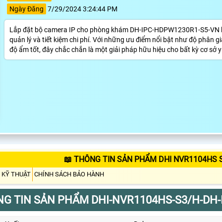
Ngày Đăng
7/29/2024 3:24:44 PM
Lắp đặt bộ camera IP cho phòng khám DH-IPC-HDPW1230R1-S5-VN khô
quản lý và tiết kiệm chi phí. Với những ưu điểm nổi bật như độ phân 
độ ẩm tốt, đây chắc chắn là một giải pháp hữu hiệu cho bất kỳ cơ sở y
📖 THÔNG TIN SẢN PHẨM DHI NVR1104HS 
 KỸ THUẬT
CHÍNH SÁCH BẢO HÀNH
G TIN SẢN PHẨM DHI-NVR1104HS-S3/H-DH-