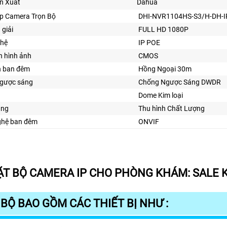
n Xuất
Dahua
ắp Camera Trọn Bộ
DHI-NVR1104HS-S3/H-DH-
 giải
FULL HD 1080P
hệ
IP POE
n hình ảnh
CMOS
n ban đêm
Hồng Ngoại 30m
gược sáng
Chống Ngược Sáng DWDR
Dome Kim loại
ăng
Thu hình Chất Lượng
ghệ ban đêm
ONVIF
ẶT BỘ CAMERA IP CHO PHÒNG KHÁM:
SALE 
BỘ BAO GỒM CÁC THIẾT BỊ NHƯ :