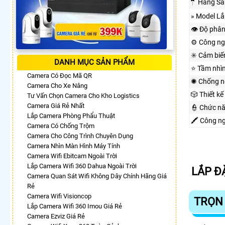
🤵 Hãng Sả
» Model L
👁 Độ phân
⚙ Công ng
✳️ Cảm biế
DANH MỤC SẢN PHẨM
⭐ Tầm nhì
Camera Có Đọc Mã QR
✺ Chống n
Camera Cho Xe Nâng
🎲 Thiết kế
Tư Vấn Chọn Camera Cho Kho Logistics
Camera Giá Rẻ Nhất
👮 Chức n
Lắp Camera Phòng Phẩu Thuật
🖍 Công n
Camera Có Chống Trộm
Camera Cho Công Trình Chuyên Dụng
Camera Nhìn Màn Hình Máy Tính
Camera Wifi Ebitcam Ngoài Trời
Lắp Camera Wifi 360 Dahua Ngoài Trời
LẮP Đ
Camera Quan Sát Wifi Không Dây Chính Hãng Giá
Rẻ
Camera Wifi Visioncop
TRỌN 
Lắp Camera Wifi 360 Imou Giá Rẻ
Camera Ezviz Giá Rẻ