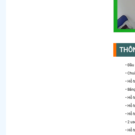
THÔN
• Đầu
• Chu
• Hỗ 
• Băn
• Hỗ 
• Hỗ 
• Hỗ 
• 2 u
• Hỗ 