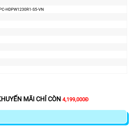
IPC-HDPW1230R1-S5-VN
KHUYẾN MÃI CHỈ CÒN
4,199,000Đ