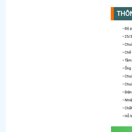
THÔN
• Độ 
• 25
• Ch
• Chế
• Tầm
• Ống
• Chu
• Chu
• Điệ
• Nhiệ
• Chất
• Hỗ 