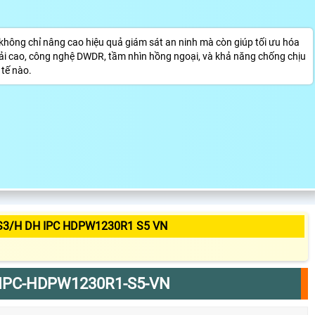
ng chỉ nâng cao hiệu quả giám sát an ninh mà còn giúp tối ưu hóa
giải cao, công nghệ DWDR, tầm nhìn hồng ngoại, và khả năng chống chịu
 tế nào.
S3/H DH IPC HDPW1230R1 S5 VN
IPC-HDPW1230R1-S5-VN