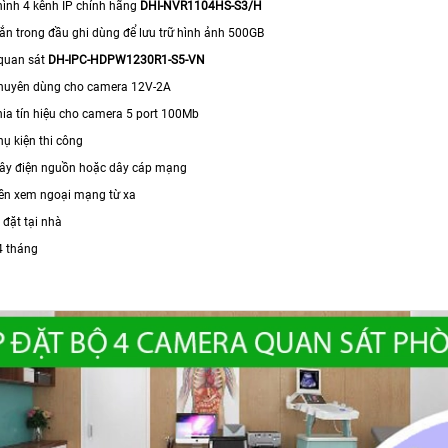
 hình 4 kênh IP chính hãng
DHI-NVR1104HS-S3/H
gắn trong đầu ghi dùng để lưu trữ hình ảnh 500GB
quan sát
DH-IPC-HDPW1230R1-S5-VN
chuyên dùng cho camera 12V-2A
hia tín hiệu cho camera 5 port 100Mb
ụ kiện thi công
dây điện nguồn hoặc dây cáp mạng
iền xem ngoại mạng từ xa
p đặt tại nhà
4 tháng