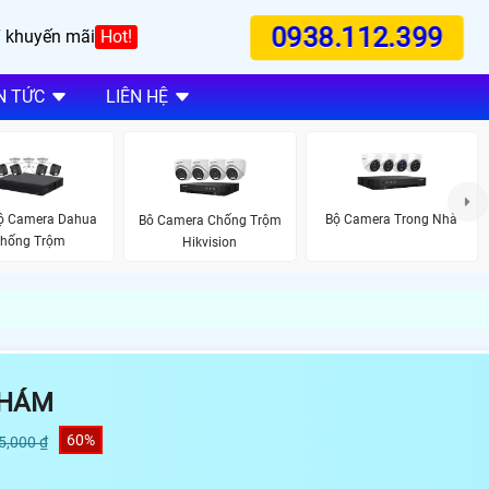
0938.112.399
 khuyến mãi
Hot!
N TỨC
LIÊN HỆ
Bộ Camera Dahua
Bộ Camera Trong Nhà
Bô Camera Chống Trộm
hống Trộm
Hikvision
KHÁM
60%
5,000 ₫