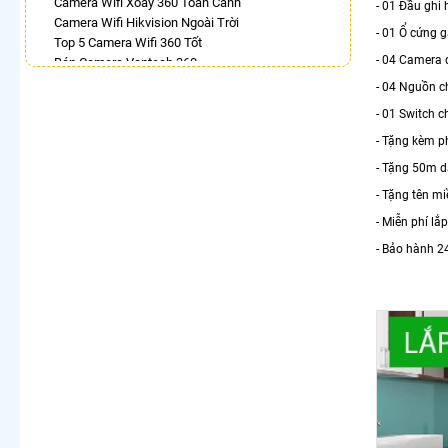
Camera Wifi Xoay 360 Toàn Cảnh
- 01 Đầu ghi
Camera Wifi Hikvision Ngoài Trời
- 01 Ổ cứng 
Top 5 Camera Wifi 360 Tốt
- 04 Camera 
Bán Camera Vantech 360
Lắp Camera 360Có Báo Động
- 04 Nguồn 
Camera Dahua Xoay 360 Độ
- 01 Switch c
Lắp Camera Ip 360 Hikvision
- Tặng kèm ph
Camera 360 Báo Động Ezviz
Camera Wifi Ezviz Xoay 360 Độ Chính Hãng Chất
- Tặng 50m 
Lượng Tốt
- Tặng tên m
Camera Imou 360 Trong Nhà
- Miễn phí lắ
LẮP CAMERA THEO NHU CẦU
- Bảo hành 2
Lắp Camera Văn Phòng Giá Rẻ
Lắp Camera Nhà Xưởng Giá Rẻ
Lắp Camera Gia Đình Giá Rẻ
Lắp Camera Kho Hàng Giá Rẻ
Lắp Camera Cửa Hàng Giá Rẻ
Lắp Camera Wifi Giá Rẻ Chính Hãng
Lắp Camera Công Trình Giá Rẻ
Camera 360 Giá Rẻ