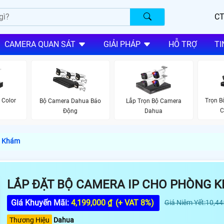
CT
CAMERA QUAN SÁT
GIẢI PHÁP
HỖ TRỢ
TI
 Color
Trọn 
Bộ Camera Dahua Báo
Lắp Trọn Bộ Camera
C
Động
Dahua
g Khám
LẮP ĐẶT BỘ CAMERA IP CHO PHÒNG 
Giá Khuyến Mãi:
4,199,000 ₫
(+ VAT 8%)
Giá Niêm Yết:10,44
Thương Hiệu
Dahua