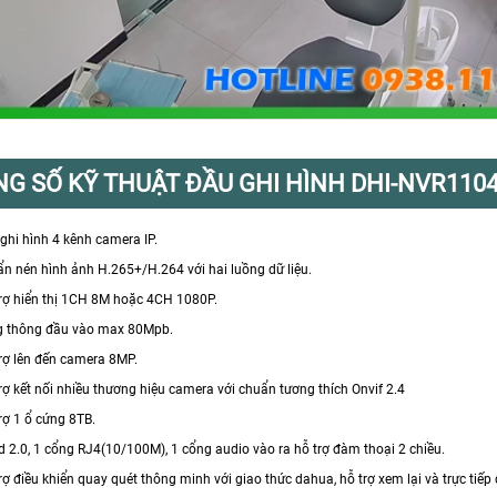
G SỐ KỸ THUẬT ĐẦU GHI HÌNH DHI-NVR110
 ghi hình 4 kênh camera IP.
ẩn nén hình ảnh H.265+/H.264 với hai luồng dữ liệu.
trợ hiển thị 1CH 8M hoặc 4CH 1080P.
g thông đầu vào max 80Mpb.
trợ lên đến camera 8MP.
trợ kết nối nhiều thương hiệu camera với chuẩn tương thích Onvif 2.4
trợ 1 ổ cứng 8TB.
sd 2.0, 1 cổng RJ4(10/100M), 1 cổng audio vào ra hỗ trợ đàm thoại 2 chiều.
trợ điều khiển quay quét thông minh với giao thức dahua, hỗ trợ xem lại và trực tiếp