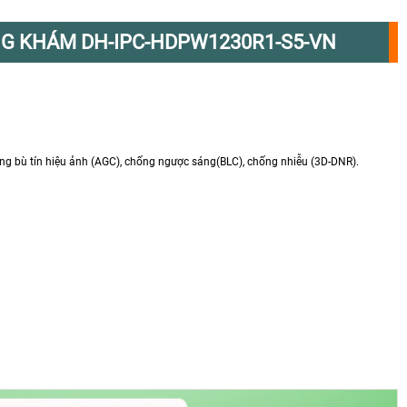
NG KHÁM DH-IPC-HDPW1230R1-S5-VN
ng bù tín hiệu ảnh (AGC), chống ngược sáng(BLC), chống nhiễu (3D-DNR).