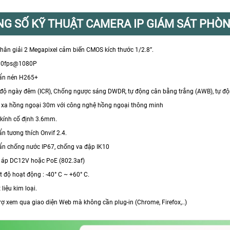
G SỐ KỸ THUẬT CAMERA IP GIÁM SÁT PHÒ
phân giải 2 Megapixel cảm biến CMOS kích thước 1/2.8”.
/30fps@1080P
uẩn nén H265+
 độ ngày đêm (ICR), Chống ngược sáng DWDR, tự động cân bằng trắng (AWB), tự độ
 xa hồng ngoại 30m với công nghệ hồng ngoại thông minh
 kính cố định 3.6mm.
ẩn tương thích Onvif 2.4.
ẩn chống nước IP67, chống va đập IK10
n áp DC12V hoặc PoE (802.3af)
t độ hoạt động : -40° C ~ +60° C.
 liệu kim loại.
trợ xem qua giao diện Web mà không cần plug-in (Chrome, Firefox,..)