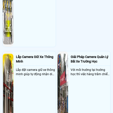
Lắp Camera Giữ Xe Thông
Giải Pháp Camera Quản Lý
Minh
Bãi Xe Trường Học
Lắp đặt camera giữ xe thông
Với môi trường tại trường
minh giúp tự động nhận diện
học thì việc hàng trăm chiếc
biển số nâng cao tính bảo
xe vào trường cùng lúc vậy
mật tài sản giảm thiểu tình
nên việc quản lý và đảm báo
trạng ùn tắc tại cửa ra vào
số lượng xe vào một lần là
và cắt giảm chi phí thuê
điều cực kì khó để quản lý,
nhân viên giữ xe
vậy nên việc áp dụng giải
pháp camera quản lý bãi xe
trường học sẽ cực kì đáng
đầu tư giúp nhanh chóng
giải quyết vấn đề này