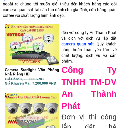
ngoài ra chúng tôi muốn giới thiệu đến khách hàng các gói
camera quan sát tại cần thơ dành cho gia đình, cửa hàng quán
coffee với chất lượng hình ảnh đẹp.
710
đến với công ty An Thành Phát
và dịch với dịch vụ lắp đặt
camera quan sát
, Quý khách
hàng hoàn toàn yên tâm vê
chất lượng, dịch vụ và sản
phẩm.
Công Ty
Camera Starlight Văn Phòng
Nhà Riêng HD
Giá Bán: 8,300,000 VNĐ
TNHH TM-DV
Giá Khuyến Mại: 7,200,000 VNĐ
An Thành
8602
Phát
Đơn vị thi công
lắp đặt hệ