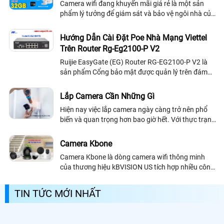
Camera wifi đang khuyến mãi giá rẻ là một sản
phẩm lý tưởng để giám sát và bảo vệ ngôi nhà của
bạn
Hướng Dẫn Cài Đặt Poe Nhà Mạng Viettel
Trên Router Rg-Eg2100-P V2
Ruijie EasyGate (EG) Router RG-EG2100-P V2 là
sản phẩm Cổng bảo mật được quản lý trên đám
mây đa chức năng dành cho các ngành công
nghiệp khác nhau. Hỗ trợ một loạt các tính năng...
Lắp Camera Cần Những Gì
Hiện nay việc lắp camera ngày càng trở nên phổ
biến và quan trọng hơn bao giờ hết. Với thực trạng
đời sống xã hội xuất hiện nhiều thành phần tệ nạn
xã hội như trộm cắp, gây gỗ đánh nhau, hay các
Camera Kbone
hành vi bạo lực gia đình
Camera Kbone là dòng camera wifi thông minh
của thương hiệu kBVISION US tích hợp nhiều công
nghệ thông minh hình ảnh sắt nét giám sát qua
điện thoại từ xa bằng phần mềm KBone trên...
TIN TỨC MỚI NHẤT