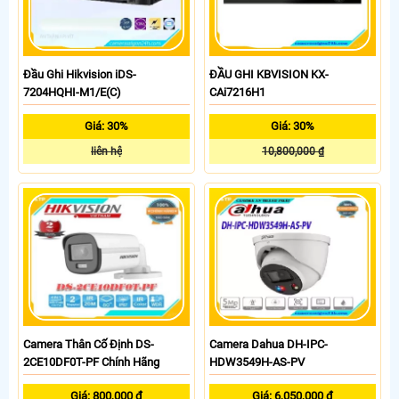
Đầu Ghi Hikvision iDS-
ĐẦU GHI KBVISION KX-
7204HQHI-M1/E(C)
CAi7216H1
Giá: 30%
Giá: 30%
liên hệ
10,800,000 ₫
Camera Thân Cố Định DS-
Camera Dahua DH-IPC-
2CE10DF0T-PF Chính Hãng
HDW3549H-AS-PV
Giá: 800,000 ₫
Giá: 6,050,000 ₫