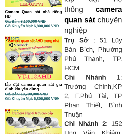
thống
camera
Camera Quan sát nhà riêng
HD
quan sát
chuyên
Giá Bán: 8,100,000 VNĐ
Giá Khuyến Mại: 6,800,000 VNĐ
nghiệp
Trụ Sở
: 51 Lũy
10972
Bán Bích, Phường
Phú Thạnh, TP.
HCM
Chi Nhánh
1:
lắp đặt camera quan sát gia
Trường Chinh,KP
đình khuyên dùng
Giá Bán: 10,700,000 VNĐ
2, F.Phú Tài, TP
Giá Khuyến Mại: 6,800,000 VNĐ
Phan Thiết, Bình
6027
Thuận
Chi Nhánh 2
: 152
Ung Văn Khiêm,