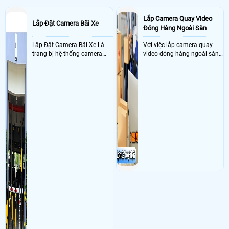
Lắp Camera Quay Video
Lắp Đặt Camera Bãi Xe
Đóng Hàng Ngoài Sàn
Lắp Đặt Camera Bãi Xe Là
Với việc lắp camera quay
trang bị hệ thống camera
video đóng hàng ngoài sàn
nhận diện biển số tại khu
thì đây là một giải pháp
vực cổng của các bãi giữ xe
camera cực kì cần thiết cho
kết hợp với phần mềm quản
các shop kinh doanh online
lý để ghi nhận lượt xe ra vào
đều nên sử dụng để có thể
chụp hình thông tin xe và
bảo vệ quyền lợi shop tránh
biển số lưu trực tiếp về máy
được các tình trạng bị đánh
tinh trạm để nhân viên tiện
mất cắp hàng hóa
đối soát, tính tiền xe xe ra
khỏi bãi