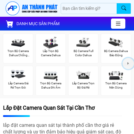
DANH MỤC SẢN PHẨM
Trọn Bộ Camera
Lắp Trọn Bộ
Bộ Camera Full
Bộ Camera Dahua
Dahua Chống
Camera Dahua
Color Dahua
Báo Động
Trộm
Lắp Camera Giá
Trọn Bộ Camera
Lắp Camera Trọn
Trọn Bộ Camera
Rẻ Trọn Gói
Dahua Ghi Âm
Bộ Giá Rẻ
Nên Dùng
Lắp Đặt Camera Quan Sát Tại Cần Thơ
lắp đặt camera quan sát tại thành phố cần thơ giá rẻ
chất lượng và uy tín đảm bảo hiệu quả giám sát cao, độ