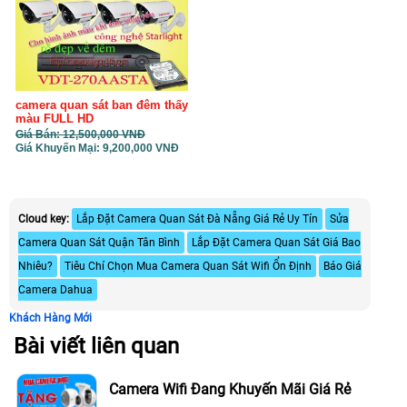
camera quan sát ban đêm thấy
màu FULL HD
Giá Bán: 12,500,000 VNĐ
Giá Khuyến Mại: 9,200,000 VNĐ
Cloud key:
Lắp Đặt Camera Quan Sát Đà Nẵng Giá Rẻ Uy Tín
Sửa
Camera Quan Sát Quận Tân Bình
Lắp Đặt Camera Quan Sát Giá Bao
Nhiêu?
Tiêu Chí Chọn Mua Camera Quan Sát Wifi Ổn Định
Báo Giá
Camera Dahua
Khách Hàng Mới
Bài viết liên quan
Camera Wifi Đang Khuyến Mãi Giá Rẻ