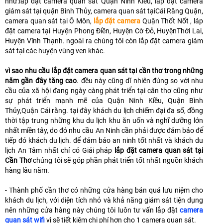
như:lắp đặt camera quan sát Quận Ninh Kiều, lắp đặt camera
giám sát tại quận Bình Thủy, camera quan sát tạiCái Răng Quận,
camera quan sát tại Ô Môn,
lắp đặt camera
Quận Thốt Nốt , láp
đặt camera tại Huyện Phong Điền, Huyện Cờ Đỏ, HuyệnThới Lai,
Huyện Vĩnh Thạnh. ngoài ra chúng tôi còn lắp đặt camera giám
sát tại các huyện vùng ven khác.
vì sao nhu cầu lắp đặt camera quan sát tại cần thơ trong những
năm gần đây tăng cao
. đều này cũng dĩ nhiên đúng so với nhu
cầu của xã hội đang ngày càng phát triển tại cân thơ cũng như
sự phát triển mạnh mẽ của Quận Ninh Kiều, Quận Bình
Thủy,Quận Cái răng. tại đây khách du lịch chiếm đại đa số, đồng
thời tập trung những khu du lịch khu ăn uốn và nghĩ dưỡng lớn
nhất miền tây, do đó nhu cầu An Ninh cần phải được đảm bảo để
tiếp đó khách du lịch. để đảm bảo an ninh tốt nhất và khách du
lịch An Tâm nhất chỉ có Giải pháp
lắp đặt camera quan sát tại
Cần Thơ
chúng tôi sẽ góp phần phát triển tốt nhất nguồn khách
hàng lâu năm.
- Thành phố cần thơ có những cửa hàng bán quá lưu niệm cho
khách du lịch, với diện tích nhỏ và khả năng giám sát tiện dụng
nên những cửa hàng này chúng tôi luôn tư vấn lắp đặt
camera
quan sát wifi
vì sẽ tiết kiệm chi phí hơn cho 1 camera quan sát.