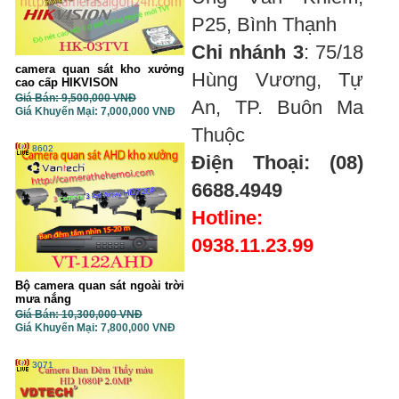
P25, Bình Thạnh
Chi nhánh 3
: 75/18
camera quan sát kho xưởng
Hùng Vương, Tự
cao cấp HIKVISON
Giá Bán: 9,500,000 VNĐ
An, TP. Buôn Ma
Giá Khuyến Mại: 7,000,000 VNĐ
Thuộc
8602
Điện Thoại: (08)
6688.4949
Hotline:
0938.11.23.99
Bộ camera quan sát ngoài trời
mưa nắng
Giá Bán: 10,300,000 VNĐ
Giá Khuyến Mại: 7,800,000 VNĐ
3071