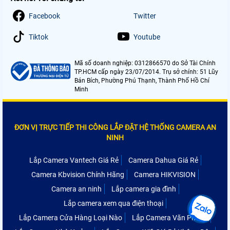
Facebook
Twitter
Tiktok
Youtube
Mã số doanh nghiệp: 0312866570 do Sở Tài Chính
TP.HCM cấp ngày 23/07/2014. Trụ sở chính: 51 Lũy
Bán Bích, Phường Phú Thạnh, Thành Phố Hồ Chí
Minh
ĐƠN VỊ TRỰC TIẾP THI CÔNG LẮP ĐẶT HỆ THỐNG CAMERA AN
NINH
Lắp Camera Vantech Giá Rẻ
Camera Dahua Giá Rẻ
Camera Kbvision Chính Hãng
Camera HIKVISION
Camera an ninh
Lắp camera gia đình
Lắp camera xem qua điện thoại
Lắp Camera Cửa Hàng Loại Nào
Lắp Camera Văn Phòng