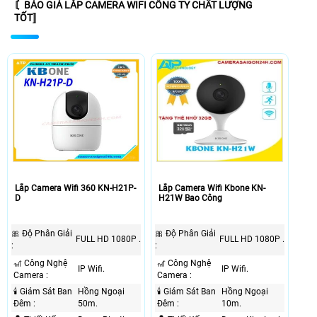
〘BÁO GIÁ LẮP CAMERA WIFI CÔNG TY CHẤT LƯỢNG
TỐT〛
Lắp Camera Wifi 360 KN-H21P-
Lắp Camera Wifi Kbone KN-
D
H21W Bao Công
🎀 Độ Phân Giải
🎀 Độ Phân Giải
FULL HD 1080P .
FULL HD 1080P .
:
:
🎢 Công Nghệ
🎢 Công Nghệ
IP Wifi.
IP Wifi.
Camera :
Camera :
🕯 Giám Sát Ban
Hồng Ngoại
🕯 Giám Sát Ban
Hồng Ngoại
Đêm :
50m.
Đêm :
10m.