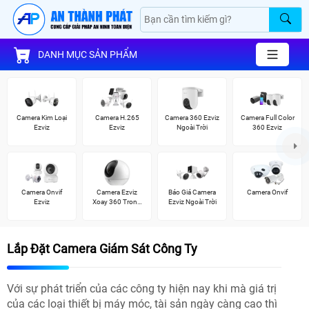
DANH MỤC SẢN PHẨM
Camera Kim Loại
Camera H.265
Camera 360 Ezviz
Camera Full Color
Ezviz
Ezviz
Ngoài Trời
360 Ezviz
Camera Onvif
Camera Ezviz
Báo Giá Camera
Camera Onvif
Ezviz
Xoay 360 Trong
Ezviz Ngoài Trời
Nhà
Lắp Đặt Camera Giám Sát Công Ty
Với sự phát triển của các công ty hiện nay khi mà giá trị
của các loại thiết bị máy móc, tài sản ngày càng cao thì