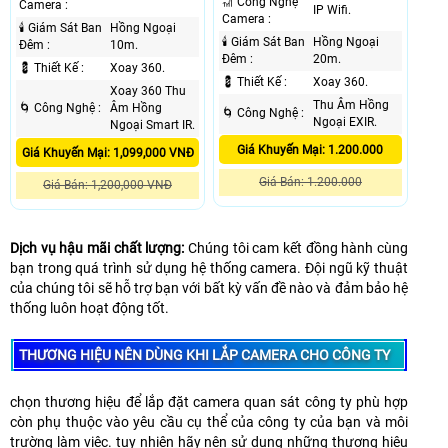
🎢 Công Nghệ
Camera :
IP Wifi.
Camera :
🕯 Giám Sát Ban
Hồng Ngoại
🕯 Giám Sát Ban
Hồng Ngoại
Đêm :
10m.
Đêm :
20m.
💈 Thiết Kế :
Xoay 360.
💈 Thiết Kế :
Xoay 360.
Xoay 360 Thu
Thu Âm Hồng
🌀 Công Nghệ :
Âm Hồng
🌀 Công Nghệ :
Ngoại EXIR.
Ngoại Smart IR.
Giá Khuyến Mại: 1.200.000
Giá Khuyến Mại: 1,099,000 VNĐ
Giá Bán: 1.200.000
Giá Bán: 1,200,000 VNĐ
Dịch vụ hậu mãi chất lượng:
Chúng tôi cam kết đồng hành cùng
bạn trong quá trình sử dụng hệ thống camera. Đội ngũ kỹ thuật
của chúng tôi sẽ hỗ trợ bạn với bất kỳ vấn đề nào và đảm bảo hệ
thống luôn hoạt động tốt.
THƯƠNG HIỆU NÊN DÙNG KHI LẮP CAMERA CHO CÔNG TY
chọn thương hiệu để lắp đặt camera quan sát công ty phù hợp
còn phụ thuộc vào yêu cầu cụ thể của công ty của bạn và môi
trường làm việc. tuy nhiên hãy nên sử dụng những thương hiệu