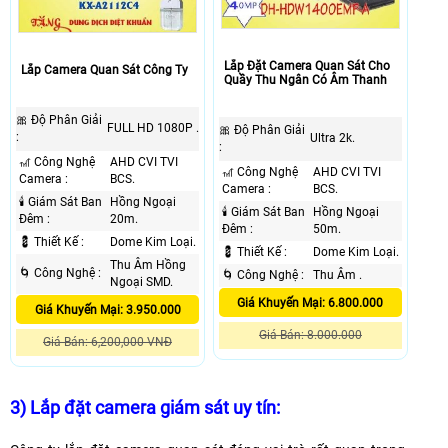
Lắp Đặt Camera Quan Sát Cho
Lắp Camera Quan Sát Công Ty
Quầy Thu Ngân Có Âm Thanh
🎀 Độ Phân Giải
FULL HD 1080P .
🎀 Độ Phân Giải
:
Ultra 2k.
:
🎢 Công Nghệ
AHD CVI TVI
🎢 Công Nghệ
AHD CVI TVI
Camera :
BCS.
Camera :
BCS.
🕯 Giám Sát Ban
Hồng Ngoại
🕯 Giám Sát Ban
Hồng Ngoại
Đêm :
20m.
Đêm :
50m.
💈 Thiết Kế :
Dome Kim Loại.
💈 Thiết Kế :
Dome Kim Loại.
Thu Âm Hồng
🌀 Công Nghệ :
🌀 Công Nghệ :
Thu Âm .
Ngoại SMD.
Giá Khuyến Mại: 6.800.000
Giá Khuyến Mại: 3.950.000
Giá Bán: 8.000.000
Giá Bán: 6,200,000 VNĐ
3) Lắp đặt camera giám sát uy tín: