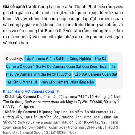
Giá cả cạnh tranh:
Công ty camera An Thành Phat hiểu rằng việc
giữ cho giá cả cạnh tranh là một yếu tố quan trọng đối với khách
hàng. Vì vậy, chúng tôi cung cấp các gói lắp đặt camera quan
sát công ty giá rẻ mà không làm giảm đi chất lượng sản phẩm và
dịch vụ của chúng tôi. Bạn có thể yên tâm rằng chúng tôi sẽ đưa
ra giá cả hợp lý và cung cấp giải pháp an ninh phù hợp với ngân
sách của bạn.
Cloud key:
Lắp Camera Giám Sát Khu Công Nghiệp
Lắp Đặt
Camera Ở Quận 1 Giá Rẻ Có Camera Quan Sát Qua Điện Thoại
Tìm
Hiểu Về Camera Wifi Giá Rẻ Chất Lượng
Lắp Đặt Camera Quan Sát
Tại Cần Giờ Nhà Bè
Nên Lắp Camera Của Hãng Nào
Khách Hàng Mới Camera Công Ty
- Khách Lắp Camera
Địa điểm lăp đặt camera 741/1/10 Hương lộ 2, bình
Tân Sử dụng
Dịch vụ camera quan sát
Máy in ZyWell ZY4600, Bộ chuyển
USB Type-C Ugreen
- Khách Lắp Camera Lê Qunag Duy Linh
Địa điểm lăp đặt camera 117
Đường Số 5, Khu Dân Cư Vĩnh Lộc , Phường Bình Hưng Hòa B, Bình Tân
Sử dụng
Dịch vụ camera quan sát
1 dau ghi 8 ip : KX-A8128N2 , 1 cam
xoay ngoai troi DH-P5B-PV , 6cam xoay trong nha : DH-H3AE , 1 HDD 3T
hàng cty , 1 swicht 8port 1G : LS1008G , 7box