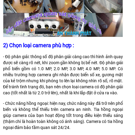
2) Chọn loại camera phù hợp :
- Độ phân giải: thông số độ phân giải càng cao thì hình ảnh quay
được sẽ càng rõ nét, khi zoom gần không bị bể nét. Độ phân giải
phổ biến gồm có 1.0 MP, 2.0 MP, 3.0 MP, 4.0 MP, 5.0 MP. Có
nhiều trường hợp camera ghi nhận được biển số xe, gương mặt
của kẻ trộm nhưng khi phóng to lên lại không nhìn rõ số, rõ mặt.
Để tránh tình trạng đó, bạn nên chọn loại camera có độ phân giải
cao (tốt nhất là từ 2.0 trở lên), nhất là khi lắp đặt ở cửa ra vào.
- Chức năng hồng ngoại: hiện nay, chức năng này đã trở nên phổ
biến và không thể thiếu trên camera an ninh. Tia hồng ngoại
giúp camera của bạn hoạt động tốt trong điều kiện thiếu sáng
(thậm chí là hoàn toàn không có ánh sáng). Camera có tia hồng
ngoại đảm bảo tầm quan sát 24/24.