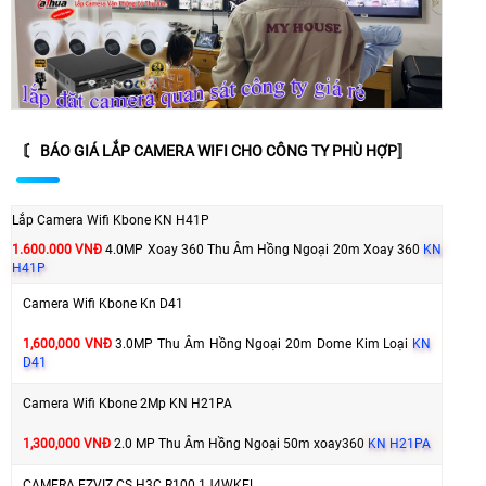
〘 BÁO GIÁ LẮP CAMERA WIFI CHO CÔNG TY PHÙ HỢP〛
Lắp Camera Wifi Kbone KN H41P
1.600.000 VNĐ
4.0MP Xoay 360 Thu Âm Hồng Ngoại 20m Xoay 360
KN
H41P
Camera Wifi Kbone Kn D41
1,600,000 VNĐ
3.0MP Thu Âm Hồng Ngoại 20m Dome Kim Loại
KN
D41
Camera Wifi Kbone 2Mp KN H21PA
1,300,000 VNĐ
2.0 MP Thu Âm Hồng Ngoại 50m xoay360
KN H21PA
CAMERA EZVIZ CS H3C R100 1J4WKFL