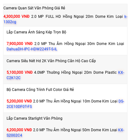
Camera Quan Sát Văn Phòng Giá Rẻ
4,300,000 VNĐ
2.0 MP FULL HD Hồng Ngoại 20m Dome Kim Loại
k-
1302cg
Lắp Camera Ánh Sáng Kép Trọn Bộ
7,900,000 VNĐ
2.0 MP Thu Âm Hồng Ngoại 30m Dome Kim Loại
DahuaDH-IPC-HDW2249T-S-IL
Camera Siêu Nét Hd 2K Văn Phòng Căn Hộ Cao Cấp
5,100,000 VNĐ
4.0MP Thường Hồng Ngoại 20m Dome Plastic
KX-
C2K12C
Bộ Camera Công Trình Full Color Giá Rẻ
5,200,000 VNĐ
2.0 MP Thu Âm Hồng Ngoại 10m Dome Kim Loại
DS-
2CE10DF0T-FS
Lắp Camera Starlight Văn Phòng
6,200,000 VNĐ
2.0 MP Thu Âm Hồng Ngoại 50m Dome Kim Loại
KX-
S2002C4