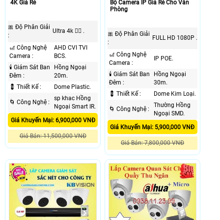
Bộ Camera IP Giá Rẻ Cho Văn
4K Giá Rẻ
Phòng
🎀 Độ Phân Giải
Ultra 4k 👍🏾 .
🎀 Độ Phân Giải
:
FULL HD 1080P .
:
🎢 Công Nghệ
AHD CVI TVI
🎢 Công Nghệ
Camera :
BCS.
IP POE.
Camera :
🕯 Giám Sát Ban
Hồng Ngoại
🕯 Giám Sát Ban
Hồng Ngoại
Đêm :
20m.
Đêm :
30m.
💈 Thiết Kế :
Dome Plastic.
💈 Thiết Kế :
Dome Kim Loại.
sp khac Hồng
🌀 Công Nghệ :
Thường Hồng
Ngoại Smart IR.
🌀 Công Nghệ :
Ngoại SMD.
Giá Khuyến Mại: 6,900,000 VNĐ
Giá Khuyến Mại: 5,900,000 VNĐ
Giá Bán: 11,500,000 VNĐ
Giá Bán: 7,800,000 VNĐ