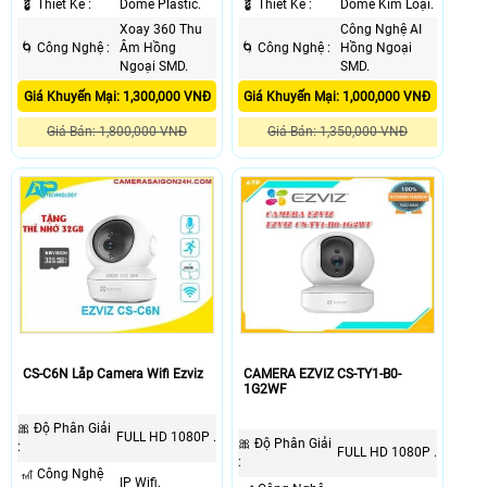
💈 Thiết Kế :
Dome Plastic.
💈 Thiết Kế :
Dome Kim Loại.
Xoay 360 Thu
Công Nghệ AI
🌀 Công Nghệ :
Âm Hồng
🌀 Công Nghệ :
Hồng Ngoại
Ngoại SMD.
SMD.
Giá Khuyến Mại: 1,300,000 VNĐ
Giá Khuyến Mại: 1,000,000 VNĐ
Giá Bán: 1,800,000 VNĐ
Giá Bán: 1,350,000 VNĐ
CS-C6N Lắp Camera Wifi Ezviz
CAMERA EZVIZ CS-TY1-B0-
1G2WF
🎀 Độ Phân Giải
FULL HD 1080P .
🎀 Độ Phân Giải
:
FULL HD 1080P .
:
🎢 Công Nghệ
IP Wifi.