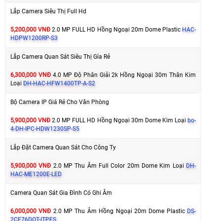
Lắp Camera Siêu Thị Full Hd
5,200,000 VNĐ
2.0 MP FULL HD Hồng Ngoại 20m Dome Plastic
HAC-
HDPW1200RP-S3
Lắp Camera Quan Sát Siêu Thị Gía Rẻ
6,300,000 VNĐ
4.0 MP Độ Phân Giải 2k Hồng Ngoại 30m Thân Kim
Loại
DH-HAC-HFW1400TP-A-S2
Bộ Camera IP Giá Rẻ Cho Văn Phòng
5,900,000 VNĐ
2.0 MP FULL HD Hồng Ngoại 30m Dome Kim Loại
bo-
4-DH-IPC-HDW1230SP-S5
Lắp Đặt Camera Quan Sát Cho Công Ty
5,900,000 VNĐ
2.0 MP Thu Âm Full Color 20m Dome Kim Loại
DH-
HAC-ME1200E-LED
Camera Quan Sát Gia Đình Có Ghi Âm
6,000,000 VNĐ
2.0 MP Thu Âm Hồng Ngoại 20m Dome Plastic
DS-
2CE76DOT-ITPFS