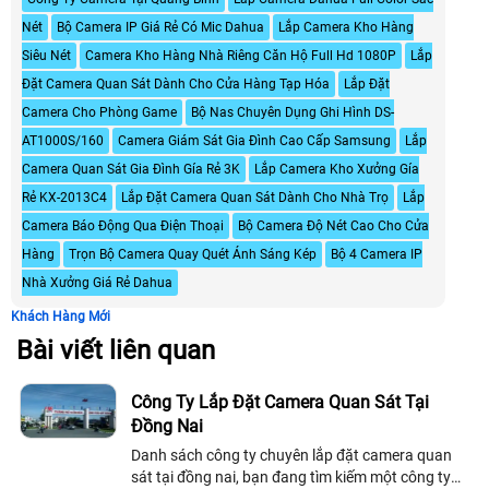
Nét
Bộ Camera IP Giá Rẻ Có Mic Dahua
Lắp Camera Kho Hàng
Siêu Nét
Camera Kho Hàng Nhà Riêng Căn Hộ Full Hd 1080P
Lắp
Đặt Camera Quan Sát Dành Cho Cửa Hàng Tạp Hóa
Lắp Đặt
Camera Cho Phòng Game
Bộ Nas Chuyên Dụng Ghi Hình DS-
AT1000S/160
Camera Giám Sát Gia Đình Cao Cấp Samsung
Lắp
Camera Quan Sát Gia Đình Gía Rẻ 3K
Lắp Camera Kho Xưởng Gía
Rẻ KX-2013C4
Lắp Đặt Camera Quan Sát Dành Cho Nhà Trọ
Lắp
Camera Báo Động Qua Điện Thoại
Bộ Camera Độ Nét Cao Cho Cửa
Hàng
Trọn Bộ Camera Quay Quét Ánh Sáng Kép
Bộ 4 Camera IP
Nhà Xưởng Giá Rẻ Dahua
Khách Hàng Mới
Bài viết liên quan
Công Ty Lắp Đặt Camera Quan Sát Tại
Đồng Nai
Danh sách công ty chuyên lắp đặt camera quan
sát tại đồng nai, bạn đang tìm kiếm một công ty