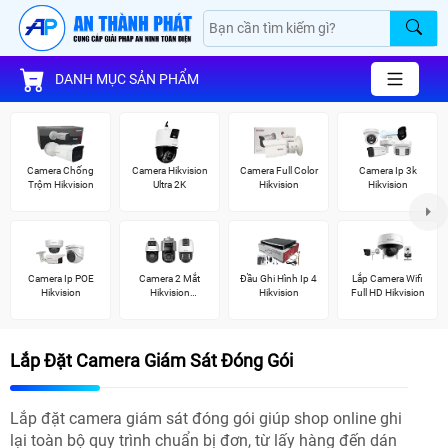
DANH MỤC SẢN PHẨM
Camera Chống
Camera Hikvision
Camera Full Color
Camera Ip 3k
Trộm Hikvision
Ultra 2K
Hikvision
Hikvision
Camera Ip POE
Camera 2 Mắt
Đầu Ghi Hình Ip 4
Lắp Camera Wifi
Hikvision
Hikvision
Hikvision
Full HD Hikvision
(TandemVu)
Lắp Đặt Camera Giám Sát Đóng Gói
Lắp đặt camera giám sát đóng gói giúp shop online ghi
lại toàn bộ quy trình chuẩn bị đơn, từ lấy hàng đến dán