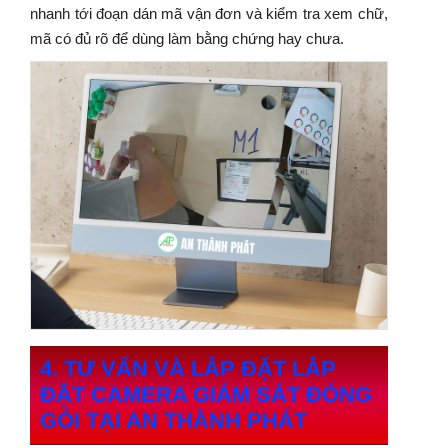
nhanh tới đoạn dán mã vận đơn và kiểm tra xem chữ,
mã có đủ rõ để dùng làm bằng chứng hay chưa.
4. TƯ VẤN VÀ LẮP ĐẶT LẮP
ĐẶT CAMERA GIÁM SÁT ĐÓNG
GÓI TẠI AN THÀNH PHÁT