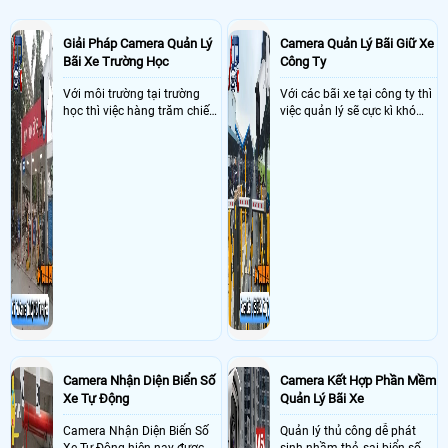
Giải Pháp Camera Quản Lý
Camera Quản Lý Bãi Giữ Xe
Bãi Xe Trường Học
Công Ty
Với môi trường tại trường
Với các bãi xe tại công ty thì
học thì việc hàng trăm chiếc
việc quản lý sẽ cực kì khó
xe vào trường cùng lúc vậy
khăn vậy nên việc áp dụng
nên việc quản lý và đảm báo
camera quản lý bãi xe thông
số lượng xe vào một lần là
minh sẽ giúp bãi giữ xe tại
điều cực kì khó để quản lý,
công ty giải quyết nhanh
vậy nên việc áp dụng giải
được các vấn đề tồn đọng
pháp camera quản lý bãi xe
trong việc quản lý bãi xe thủ
trường học sẽ cực kì đáng
công
đầu tư giúp nhanh chóng
giải quyết vấn đề này
Camera Nhận Diện Biển Số
Camera Kết Hợp Phần Mềm
Xe Tự Động
Quản Lý Bãi Xe
Camera Nhận Diện Biển Số
Quản lý thủ công dễ phát