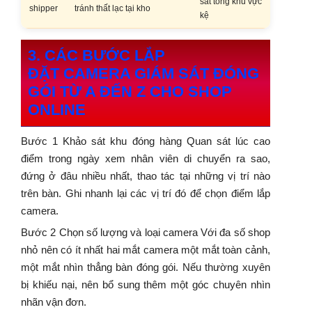
sát tổng khu vực
shipper
tránh thất lạc tại kho
kệ
3. CÁC BƯỚC LẮP
ĐẶT CAMERA GIÁM SÁT ĐÓNG
GÓI TỪ A ĐẾN Z CHO SHOP
ONLINE
Bước 1 Khảo sát khu đóng hàng Quan sát lúc cao
điểm trong ngày xem nhân viên di chuyển ra sao,
đứng ở đâu nhiều nhất, thao tác tại những vị trí nào
trên bàn. Ghi nhanh lại các vị trí đó để chọn điểm lắp
camera.
Bước 2 Chọn số lượng và loại camera Với đa số shop
nhỏ nên có ít nhất hai mắt camera một mắt toàn cảnh,
một mắt nhìn thẳng bàn đóng gói. Nếu thường xuyên
bị khiếu nại, nên bổ sung thêm một góc chuyên nhìn
nhãn vận đơn.