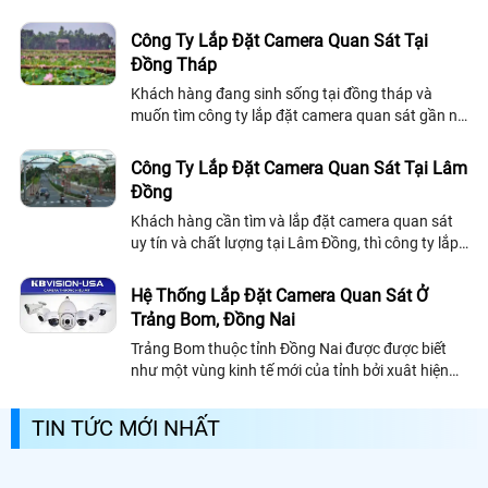
chuyên lắp đặt camera uy tín tại đồng nai, sau đây
công ty chúng tôi giới thiệu đến khách hàng một
Công Ty Lắp Đặt Camera Quan Sát Tại
số công ty lắp đặt camera quan sát tại đồng nai.
Đồng Tháp
Khách hàng đang sinh sống tại đồng tháp và
muốn tìm công ty lắp đặt camera quan sát gần nơi
mình sinh sống, thì sau đây công ty lắp đặt camera
quan sát chúng tôi giới thiệu đến...
Công Ty Lắp Đặt Camera Quan Sát Tại Lâm
Đồng
Khách hàng cần tìm và lắp đặt camera quan sát
uy tín và chất lượng tại Lâm Đồng, thì công ty lắp
đặt camera quan sát chúng tôi xin giới thiệu đến
khách hàng danh sách một số công...
Hệ Thống Lắp Đặt Camera Quan Sát Ở
Trảng Bom, Đồng Nai
Trảng Bom thuộc tỉnh Đồng Nai được được biết
như một vùng kinh tế mới của tỉnh bởi xuât hiện
khá nhiều khu công nghiệp cũng như nhà xưởng.
Trảng Bom có một vị trí vô cùng quan...
TIN TỨC MỚI NHẤT