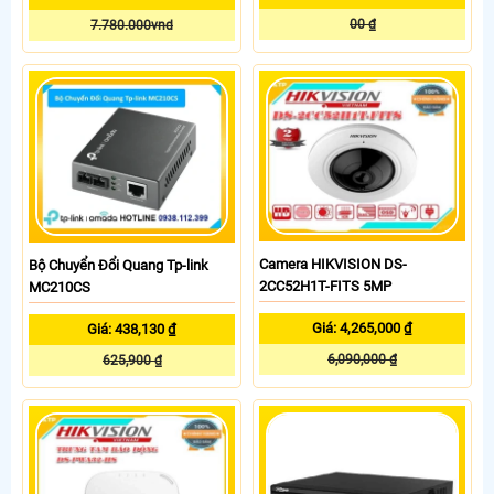
00 ₫
7.780.000vnd
Camera HIKVISION DS-
Bộ Chuyển Đổi Quang Tp-link
2CC52H1T-FITS 5MP
MC210CS
Giá: 4,265,000 ₫
Giá: 438,130 ₫
6,090,000 ₫
625,900 ₫