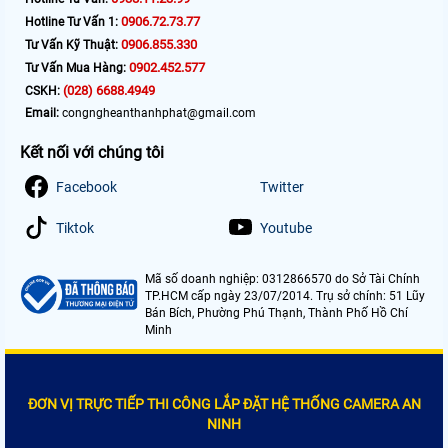
0906.72.73.77
Hotline Tư Vấn 1:
0906.855.330
Tư Vấn Kỹ Thuật:
0902.452.577
Tư Vấn Mua Hàng:
(028) 6688.4949
CSKH:
Email:
congngheanthanhphat@gmail.com
Kết nối với chúng tôi
Facebook
Twitter
Tiktok
Youtube
Mã số doanh nghiệp: 0312866570 do Sở Tài Chính
TP.HCM cấp ngày 23/07/2014. Trụ sở chính: 51 Lũy
Bán Bích, Phường Phú Thạnh, Thành Phố Hồ Chí
Minh
ĐƠN VỊ TRỰC TIẾP THI CÔNG LẮP ĐẶT HỆ THỐNG CAMERA AN
NINH