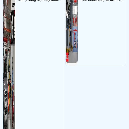
Xe Tự Động hiện nay được
sinh nhầm thẻ, sai biển số và
ứng dụng rộng rãi ở nhiều
khó đối soát doanh thu
nơi như bãi giữ xe, dẫy trọ,
tòa nhà, chung cư, các công
ty và xí nghiệp giúp quản lý
xe ra , vào chính xác nhờ
công nghê AI thông minh
nhận diện và dọc biển số xe
hạn chế sai sót mà trộm cắp
xe