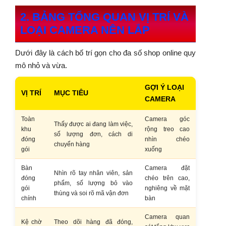
2. BẢNG TỔNG QUAN VỊ TRÍ VÀ
LOẠI CAMERA NÊN LẮP
Dưới đây là cách bố trí gọn cho đa số shop online quy
mô nhỏ và vừa.
GỢI Ý LOẠI
VỊ TRÍ
MỤC TIÊU
CAMERA
Toàn
Camera góc
Thấy được ai đang làm việc,
khu
rộng treo cao
số lượng đơn, cách di
đóng
nhìn chéo
chuyển hàng
gói
xuống
Bàn
Camera đặt
Nhìn rõ tay nhân viên, sản
đóng
chéo trên cao,
phẩm, số lượng bỏ vào
gói
nghiêng về mặt
thùng và soi rõ mã vận đơn
chính
bàn
Camera quan
Kệ chờ
Theo dõi hàng đã đóng,