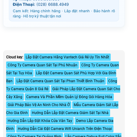
Điện Thoại:
(028) 6688.4949
Cam kết: Hàng chính hãng · Lắp đặt nhanh · Bảo hành rõ
ràng · Hỗ trợ kỹ thuật tận nơi
Cloud key:
Lắp Đặt Camera Hãng Vantech Giá Rẻ Uy Tín Nhất
Công Ty Camera Quan Sát Tại Phú Nhuận
Công Ty Camera Quan
Sát Tại Tuy Hòa
Lắp Đặt Camera Quan Sát Phù Hợp Với Gia Đình
Bạn
Lắp Đặt Camera Quan Sát Tại Phan Thiết Bình Thuận
Công
Ty Camera Quận 8 Giá Rẻ
Giải Pháp Lắp Đặt Camera Quan Sát Cho
Cây Xăng
Camera Và Phần Mềm Quản Lý Đóng Gói Hàng Hóa
Giải Pháp Bảo Vệ An Ninh Cho Nhà Ở
Mẫu Camera Giám Sát Lắp
Cho Gia Đình
Hướng Dẫn Lắp Đặt Camera Giám Sát Tại Nhà
Hướng Dẫn Lắp Đặt Khóa Cửa Vân Tay
Demo Lắp Camera Gia
Đình
Hướng Dẫn Cài Đặt Camera Wifi Uniarch Trên Điện Thoại
Công Ty Camera Tại Quảng Bình
Lắp Camera Dahua Full Color Sắc