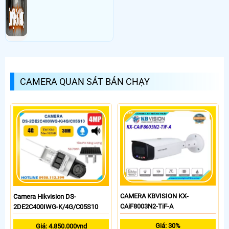
CAMERA QUAN SÁT BÁN CHẠY
CAMERA KBVISION KX-
Camera Hikvision DS-
CAiF8003N2-TiF-A
2DE2C400IWG-K/4G/C05S10
Giá: 30%
Giá: 4.850.000vnd