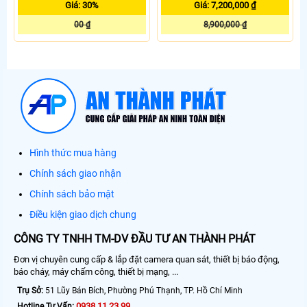
Giá: 30%
Giá: 7,200,000 ₫
00 ₫
8,900,000 ₫
Hình thức mua hàng
Chính sách giao nhận
Chính sách bảo mật
Điều kiện giao dịch chung
CÔNG TY TNHH TM-DV ĐẦU TƯ AN THÀNH PHÁT
Đơn vị chuyên cung cấp & lắp đặt camera quan sát, thiết bị báo động,
báo cháy, máy chấm công, thiết bị mạng, ...
Trụ Sở:
51 Lũy Bán Bích, Phường Phú Thạnh, TP. Hồ Chí Minh
0938.11.23.99
Hotline Tư Vấn: