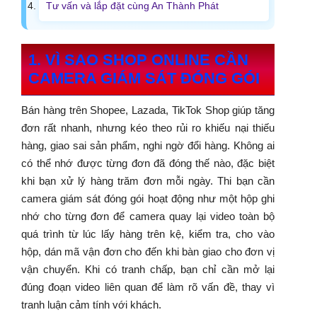
Tư vấn và lắp đặt cùng An Thành Phát
1. VÌ SAO SHOP ONLINE CẦN
CAMERA GIÁM SÁT ĐÓNG GÓI
Bán hàng trên Shopee, Lazada, TikTok Shop giúp tăng
đơn rất nhanh, nhưng kéo theo rủi ro khiếu nại thiếu
hàng, giao sai sản phẩm, nghi ngờ đổi hàng. Không ai
có thể nhớ được từng đơn đã đóng thế nào, đặc biệt
khi bạn xử lý hàng trăm đơn mỗi ngày. Thi bạn cần
camera giám sát đóng gói hoạt động như một hộp ghi
nhớ cho từng đơn để camera quay lại video toàn bộ
quá trình từ lúc lấy hàng trên kệ, kiểm tra, cho vào
hộp, dán mã vận đơn cho đến khi bàn giao cho đơn vị
vận chuyển. Khi có tranh chấp, bạn chỉ cần mở lại
đúng đoạn video liên quan để làm rõ vấn đề, thay vì
tranh luận cảm tính với khách.