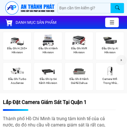
DANH MỤC SẢN PHẨM
Đầu Ghi H.265+
Đầu Ghi 4 Kênh
Đầu Ghi NVR
Đầu Ghi Ip AI
Hikvision
Hikvision
Hikvision
Hikvision
Đầu Ghi Turbo
Đầu Ghi Ip 64
Đầu Ghi 8 Kênh
Camera Wifi
AcuSense
Kênh Hikvision
Giá Rẻ Dahua
Trong Nhà
Kbvision
Lắp Đặt Camera Giám Sát Tại Quận 1
Thành phố Hồ Chí Minh là trung tâm kinh tế của cả
nước, do đó nhu cầu về camera giám sát là rất cao,