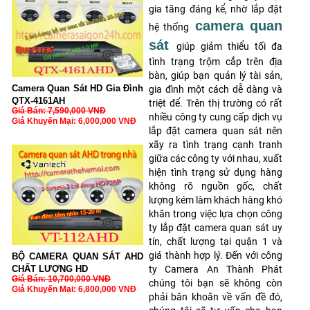
gia tăng đáng kể, nhờ lắp đặt
camera quan
hệ thống
sát
giúp giảm thiểu tối đa
tình trạng trộm cắp trên địa
bàn, giúp bạn quản lý tài sản,
Camera Quan Sát HD Gia Đình
gia đình một cách dễ dàng và
QTX-4161AH
triệt để. Trên thị trường có rất
Giá Bán: 7,590,000 VNĐ
nhiều công ty cung cấp dịch vụ
Giá Khuyến Mại: 6,000,000 VNĐ
lắp đặt camera quan sát nên
xãy ra tình trạng cạnh tranh
giữa các công ty với nhau, xuất
hiện tình trạng sử dụng hàng
không rõ nguồn gốc, chất
lượng kém làm khách hàng khó
khăn trong việc lựa chọn công
ty lắp đặt camera quan sát uy
tín, chất lượng tại quận 1 và
giá thành hợp lý. Đến với công
BỘ CAMERA QUAN SÁT AHD
CHẤT LƯỢNG HD
ty Camera An Thành Phát
Giá Bán: 10,700,000 VNĐ
chúng tôi bạn sẽ không còn
Giá Khuyến Mại: 6,800,000 VNĐ
phải băn khoăn về vấn đề đó,