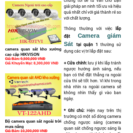
chúng tôi sẽ tư vấn cho bạn
giải pháp an ninh tối ưu và hiệu
quả nhất chỉ với giá thành rẻ so
với chất lượng.
Thông thường với việc
lắp
Camera giám
đặt
Sát
tại quận 1
thường sử
camera quan sát kho xưởng
dụng các vị trí lắp đặt sau:
cao cấp HIKVISON
Giá Bán: 9,500,000 VNĐ
+ Cửa chính:
lưu ý khi lắp tránh
Giá Khuyến Mại: 8,300,000 VNĐ
ngược hướng ánh sáng, nếu
bạn có thể đặt thẳng ra ngoài
cửa thì sẽ tốt hơn. Vì khi trong
nhà nhìn ra ngoài camera sẽ
không nhìn thấy gì vào ban
ngày.
* Ghi chú:
Hiện nay trên thị
trường có một số dòng camera
Bộ camera quan sát ngoài trời
chống ngược sáng (camera
mưa nắng
quan sát chống ngược sáng là
Giá Bán: 10,300,000 VNĐ