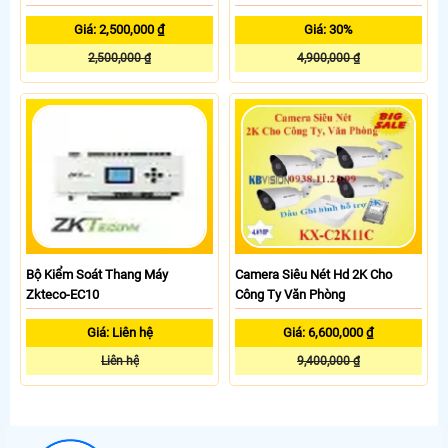
Giá: 2,500,000 ₫
Giá: 30%
2,500,000 ₫
4,900,000 ₫
Bộ Kiểm Soát Thang Máy
Camera Siêu Nét Hd 2K Cho
Zkteco-EC10
Công Ty Văn Phòng
Giá: Liên hệ
Giá: 6,600,000 ₫
Liên hệ
9,400,000 ₫