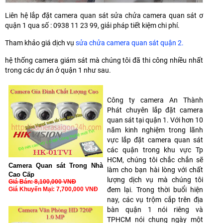
Liên hệ lắp đặt camera quan sát sửa chửa camera quan sát ơ
quận 1 qua số : 0938 11 23 99, giải pháp tiết kiệm chi phí.
Tham khảo giá dịch vụ
sửa chửa camera quan sát quận 2.
hệ thống camera giám sát mà chúng tôi đã thi công nhiều nhất
trong các dự án ở quận 1 như sau.
Công ty camera An Thành
Phát chuyên lắp đặt camera
quan sát tại quận 1. Với hơn 10
năm kinh nghiệm trong lãnh
vực lắp đặt camera quan sát
các quận trong khu vực Tp
HCM, chúng tôi chắc chắn sẽ
Camera Quan sát Trong Nhà
làm cho bạn hài lòng với chất
Cao Cấp
lượng dịch vụ mà chúng tôi
Giá Bán: 8,100,000 VNĐ
Giá Khuyến Mại: 7,700,000 VNĐ
đem lại. Trong thời buổi hiện
nay, các vụ trộm cắp trên địa
bàn quận 1 nói riêng và
TPHCM nói chung ngày một