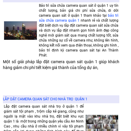
Bảo trì sửa chửa camera quan sát ở quận 1 uy tín
chất lượng, bản giá chi phí sửa chửa, di dời
camera quan sát ở quận 1 tham khảo tại
bảo trì
sửa chửa camera quận 1
nhanh rẻ và chất lượng
đặt biệt dịch vụ lắp đặt camera quan sát sửa chửa
và dịch vụ lắp đặt nhanh gọn hình ảnh đẹp công
nghệ mới giám sát qua mang chất lượng tốt, sửa
chửa những sự cố về camera như, không lên hình,
không kết nối xem qua điện thoại, không ghi hình ,
bảo trì định kỳ camera quan sát tại An Thành
Phát.
Một số giải pháp lắp đặt camera quan sát quận 1 giúp khách
hàng giảm chi phí tiết kiệm giá thành của tổng dự án,
LẮP DẶT CAMERA QUAN SÁT CHO NHÀ TRỌ QUẬN 1
Lắp đặt camera quan sát nhà trọ ở quận 1 để
giám sát tội phạm , trộm cắp kẻ giang, cũng như
người lạ mặt vào khu nhà trọ, đặt biệt khu vực
quận 1 là một trong những quận yêu cầu An Ninh
Cao , nhu cầu nhà ở nhiều chính vì vây tôi phạm