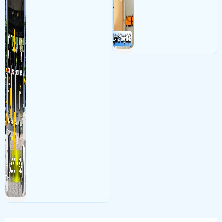
đối soát, tính tiền xe xe ra
khỏi bãi