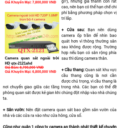
gì?), nhưng giá thành còn rất
Giá Khuyến Mại: 7,800,000 VNĐ
cao, nên bạn có thể hạn chế chi
phí bằng phương pháp chọn vị
trí lắp.
+ Cửa sau:
Bạn nên dùng
camera ốp trần để nhìn bao
quát hơn vì thông thường sân
sau không được rộng. Trường
hợp nếu bạn có sân rộng phía
Camera quan sát ngoài trời
sau thì dùng camera thân.
HD qtx-2121ahd
Giá Bán: 8,700,000 VNĐ
+ Cầu thang:
Quan sát khu vực
Giá Khuyến Mại: 6,800,000 VNĐ
cầu thang cũng là nơi cần
được chú trọng, vì cầu thang là
nơi chuyển giao giữa các tầng trong nhà. Các bạn có thể đề
phòng quan sát được kẻ gian khi chúng đột nhập vào nhà chúng
ta.
+ Sân vườn:
Nên đặt camera quan sát bao gồm sân vườn của
nhà và các cửa ra vào như cửa hông, cửa sổ.
Cũng như quận 1 công ty camera an thành phát thiết kế chuyên