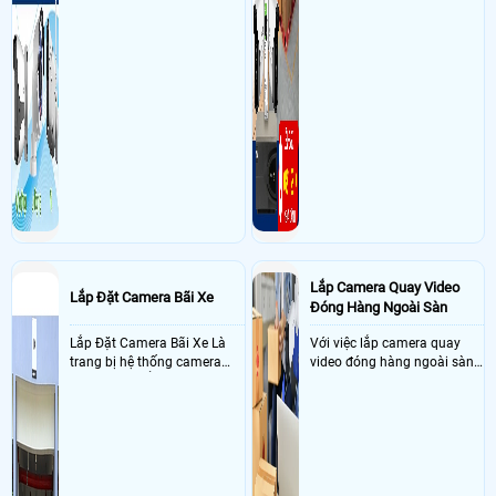
Ngày: 13/03/2017
Minh quân
nói về Lắp Đặt Camera Giám Sát Tại Quận
1
Mình quản lý cửa hàng hàng ăn ở số 1 nguyễn thái bình quận 1 vui lòng
cho kỹ thuật đến khảo sát lắp camera toàn bộ quán dùm>
Lắp Camera Quay Video
Lắp Đặt Camera Bãi Xe
Đóng Hàng Ngoài Sàn
Lắp Đặt Camera Bãi Xe Là
Với việc lắp camera quay
trang bị hệ thống camera
video đóng hàng ngoài sàn
nhận diện biển số tại khu
thì đây là một giải pháp
vực cổng của các bãi giữ xe
camera cực kì cần thiết cho
kết hợp với phần mềm quản
các shop kinh doanh online
lý để ghi nhận lượt xe ra vào
đều nên sử dụng để có thể
chụp hình thông tin xe và
bảo vệ quyền lợi shop tránh
biển số lưu trực tiếp về máy
được các tình trạng bị đánh
tinh trạm để nhân viên tiện
mất cắp hàng hóa