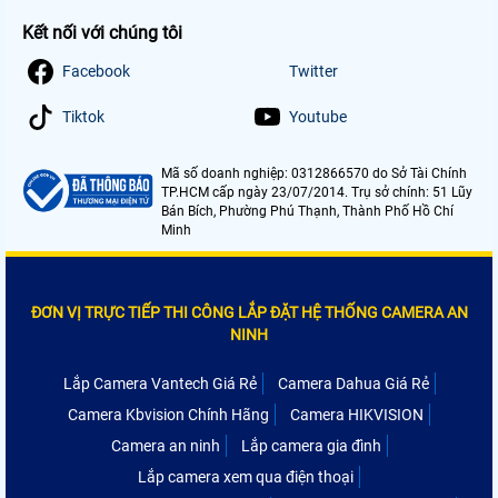
Kết nối với chúng tôi
Facebook
Twitter
Tiktok
Youtube
Mã số doanh nghiệp: 0312866570 do Sở Tài Chính
TP.HCM cấp ngày 23/07/2014. Trụ sở chính: 51 Lũy
Bán Bích, Phường Phú Thạnh, Thành Phố Hồ Chí
Minh
ĐƠN VỊ TRỰC TIẾP THI CÔNG LẮP ĐẶT HỆ THỐNG CAMERA AN
NINH
Lắp Camera Vantech Giá Rẻ
Camera Dahua Giá Rẻ
Camera Kbvision Chính Hãng
Camera HIKVISION
Camera an ninh
Lắp camera gia đình
Lắp camera xem qua điện thoại