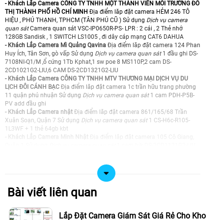
- Khách Lắp Camera CÔNG TY TNHH MỘT THÀNH VIÊN MÔI TRƯỜNG ĐÔ
THỊ THÀNH PHỐ HỒ CHÍ MINH
Địa điểm lăp đặt camera HẺM 246 TÔ
HIỆU , PHÚ THẠNH, TPHCM (TÂN PHÚ CŨ ) Sử dụng
Dịch vụ camera
quan sát
Camera quan sát VSC-IP0650R-PS- LPR : 2 cái , 2 Thẻ nhớ
128GB Sandisk , 1 SWITCH LS1005 , đi dây cáp mạng CAT6 DAHUA
- Khách Lắp Camera Mì Quảng Qavina
Địa điểm lăp đặt camera 124 Phan
Huy Ích, Tân Sơn, gò vấp Sử dụng
Dịch vụ camera quan sát
1 đầu ghi DS-
7108NI-Q1/M ,ổ cứng 1Tb Kphat,1 sw poe 8 MS110P,2 cam DS-
2CD1021G2-LIU,6 CAM DS-2CD1321G2-LIU
- Khách Lắp Camera CÔNG TY TNHH MTV THƯƠNG MẠI DỊCH VỤ DU
LỊCH ĐÔI CÁNH BẠC
Địa điểm lăp đặt camera 1c trần hữu trang phường
11 quận phú nhuận Sử dụng
Dịch vụ camera quan sát
1 cam PDH-P5B-
PV add đầu ghi
- Khách Lắp Camera nhật
Địa điểm lăp đặt camera 861/165/68 Trần
Xuân Soạn, Quận 7 Sử dụng
Dịch vụ camera quan sát
1 CS-H6c-R105-
1L3WF + 1 thẻ 64gb kbt
- Khách Lắp Camera Minh Nhật
Địa điểm lăp đặt camera 105 Cô Giang,
Quận 1 Sử dụng
Dịch vụ camera quan sát
1 cam hik DS-2CD1121G2-LIU
- Khách Lắp Camera A.Sang
Địa điểm lăp đặt camera 9 đường số 8,tân
hưng,quận 7 Sử dụng
Dịch vụ camera quan sát
1 cam DH-H3AE,thẻ 32
kphat,đi 1 sợi dây mạng,dời 2 cam
- Khách Lắp Camera Công Ty TNHH MAYBE
Địa điểm lăp đặt camera
1625 Song Hành, KP.2, xã Hóc Môn (Kho màu xanh - Gần quán Phở Việt)
Bài viết liên quan
Sử dụng
Dịch vụ camera quan sát
1 đầu ghi kabe KX-A8124N2,1 ổ cứng
2Tb HIK ,2 cam mvd IPC-S2XP-10MOWED, 1 switch tp-link 5port 100Mb
Ls1005
Lắp Đặt Camera Giám Sát Giá Rẻ Cho Kho