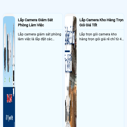
camera 21 đường 26,khu phố 2,phường cát lái, quận thủ đức | Cụm công
nghiệp dốc 47, ấp Long Khánh 1, Xã Tam Phước, Thành phố Biên Hoà,
Đồng Nai Sử dụng
Dịch vụ camera quan sát
04 Phần mềm Win 11 Pro
64bit Eng lntl 1pk DSP OEi DVD (FQC-10528), 03 Phần mềm Microsoft
Lắp Camera Giám Sát
Lắp Camera Kho Hàng Trọn
365 Apps for business (1 phần mềm/1 User dùng cho 5 thiết bị máy tính)
Phòng Làm Việc
Gói Giá Tốt
, 01 Phần mềm diệt virus Kaspersky Standard (dùng cho 1 thiết bị)
- Khách Lắp Camera CÔNG TY TNHH NAGI DECOR
Địa điểm lăp đặt
Lắp camera giám sát phòng
Lắp trọn gói camera kho
camera 120/86/76c thích quảng đức phú nhuận Sử dụng
Dịch vụ camera
làm việc là lắp đặt các
hàng trọn gói giá rẻ chỉ từ 4
quan sát
1 cam imou IPC-A32EP, 1 thẻ 128Gb 4S-Gen
camera ghi hình ảnh sắc nét
triệu đồng sở hữu ngày trọn
- Khách Lắp Camera CÔNG TY TNHH PARIS DECOR
Địa điểm lăp đặt
và âm thanh trong phòng
bộ gồm 4 camera, 1 đầu ghi
camera Tầng 3, Tòa nhà Enterprise Tower, số 290 đường Bến Vân Đồn,
làm việc với mục đích giám
hình, ổ cứng, switch mang
phường Vĩnh Hội, Thành phố Hồ Chí Minh. Sử dụng
Dịch vụ camera quan
sát quá trình làm việc của
đến giải pháp giám sát kho
sát
1 DS-7104NI-Q1/M + ổ cứng 500gb, 4 DS-2CD1121G2-LIU, 1 switch
nhân viên, bảo vệ tài sản,
hàng 24/7 ổn định với độ
poe MS106LP
theo dõi an ninh trong thời
sắc nét cao
- Khách Lắp Camera Thiên Nhẫn
Địa điểm lăp đặt camera 168/20 Lê Thị
gian thực qua điện thoại
Bạch Cát, P11, Q11 HCM Sử dụng
Dịch vụ camera quan sát
1 đầu ghi KX-
hoặc máy tính từ xa
A8124N2-VN,ổ cứng 2T tsb dss,2 cam IPC-S2XP-10M0WED (không ke L
dô tường)
- Khách Lắp Camera cô Hoa
Địa điểm lăp đặt camera 314 Cao Đạt, p.
Chợ Quán, q.5 C.c Phúc Thịnh Sử dụng
Dịch vụ camera quan sát
1 cam
imou IPC-A32EP,1 thẻ 32Gb my
Ngày: 13/03/2017
Quân Nhật
nói về Lắp Đặt Camera Giám Sát Tại Quận
1
Hôm bữa mình lắp bộ camera ở quận 1 đường lý tự trọng nhưng mấy
bữa nay không xem qua mạng được mình mới đổi mạng qua fpt kỹ thuật
flt nói pbải liên hệ camera làm lại, khi nào anh cho người qua xử lý dùm>