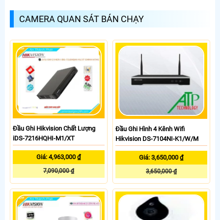
CAMERA QUAN SÁT BÁN CHẠY
Đầu Ghi Hikvision Chất Lượng
Đầu Ghi Hình 4 Kênh Wifi
iDS-7216HQHI-M1/XT
Hikvision DS-7104NI-K1/W/M
Giá: 4,963,000 ₫
Giá: 3,650,000 ₫
7,090,000 ₫
3,650,000 ₫