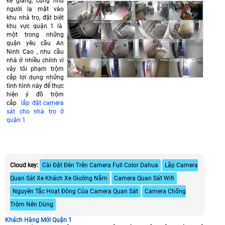
kẻ giang, cũng như
người lạ mặt vào
khu nhà trọ, đặt biệt
khu vực quận 1 là
một trong những
quận yêu cầu An
Ninh Cao , nhu cầu
nhà ở nhiều chính vì
vây tôi phạm trộm
cắp lợi dụng những
tình hình này để thực
hiện ý đồ trộm
cắp
lắp đặt camera
sát cho nhà trọ ở
quận 1
Cloud key:
Cài Đặt Đèn Trên Camera Full Color Dahua
Lắp Camera
Quan Sát Xe Khách Xe Giường Nằm
Camera Quan Sát Wifi
Nguyên Tắc Hoạt Động Của Camera Quan Sát
Camera Chống
Trộm Nên Dùng
Khách Hàng Mới Quận 1