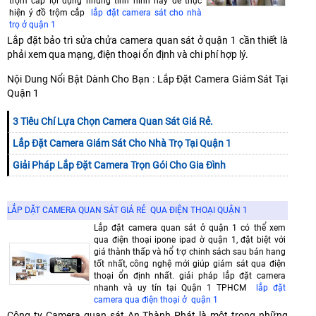
trộm cắp lợi dụng những tình hình này để thực
hiện ý đồ trộm cắp
lắp đặt camera sát cho nhà
trọ ở quận 1
Lắp đặt bảo trì sửa chửa camera quan sát ở quận 1 cần thiết là
phải xem qua mạng, điện thoại ổn định và chi phí hợp lý.
Nội Dung Nổi Bật Dành Cho Bạn : Lắp Đặt Camera Giám Sát Tại
Quận 1
3 Tiêu Chí Lựa Chọn Camera Quan Sát Giá Rẻ.
Lắp Đặt Camera Giám Sát Cho Nhà Trọ Tại Quận 1
Giải Pháp Lắp Đặt Camera Trọn Gói Cho Gia Đình
LẮP DẶT CAMERA QUAN SÁT GIÁ RẺ QUA ĐIỆN THOẠI QUẬN 1
Lắp đặt camera quan sát ở quận 1 có thể xem
qua điện thoại ipone ipad ờ quận 1, đặt biệt với
giá thành thấp và hổ trợ chinh sách sau bán hang
tốt nhất, công nghệ mới giúp giám sát qua điện
thoại ổn định nhất. giải pháp lắp đặt camera
nhanh và uy tín tại Quận 1 TPHCM
lắp đặt
camera qua điện thoại ở quận 1
Công ty Camera quan sát An Thành Phát là một trong những