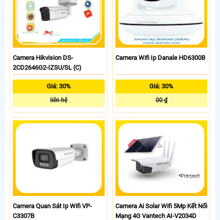
Camera Hikvision DS-
Camera Wifi Ip Danale HD6300B
2CD2646G2-IZSU/SL (C)
Giá: 30%
Giá: 30%
liên hệ
00 ₫
Camera Quan Sát Ip Wifi VP-
Camera Ai Solar Wifi 5Mp Kết Nối
C3307B
Mạng 4G Vantech AI-V2034D