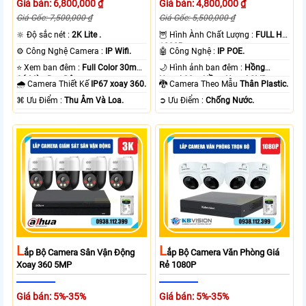
Giá bán: 6,800,000 ₫
Giá bán: 4,800,000 ₫
Giá Gốc: 7,500,000 ₫
Giá Gốc: 5,500,000 ₫
🔆 Độ sắc nét :
2K Lite .
🦉 Hình Ành Chất Lượng :
FULL HD
1080P .
⚙ Công Nghệ Camera :
IP Wifi.
🤖️ Công Nghệ :
IP POE.
⭐ Xem ban đêm :
Full Color 30m
🌙 Hình ảnh ban đêm :
Hồng
Có Màu Ban Ðêm.
Ngoại 20m Hồng Ngoại SMD.
🌧️ Camera Thiết Kế
IP67 xoay 360.
🐉️ Camera Theo Mẫu
Thân Plastic.
️⌘ Ưu Điểm :
Thu Âm Và Loa.
️➲ Ưu Điểm :
Chống Nước.
L
L
Ắp Bộ Camera Sân Vận Động
Ắp Bộ Camera Văn Phòng Giá
Xoay 360 5MP
Rẻ 1080P
Giá bán: 5%-35%
Giá bán: 5%-35%