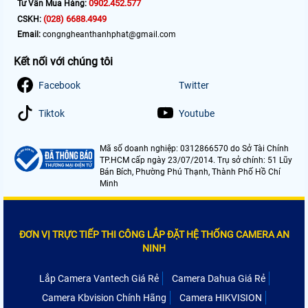
0902.452.577
Tư Vấn Mua Hàng:
(028) 6688.4949
CSKH:
Email:
congngheanthanhphat@gmail.com
Kết nối với chúng tôi
Facebook
Twitter
Tiktok
Youtube
Mã số doanh nghiệp: 0312866570 do Sở Tài Chính
TP.HCM cấp ngày 23/07/2014. Trụ sở chính: 51 Lũy
Bán Bích, Phường Phú Thạnh, Thành Phố Hồ Chí
Minh
ĐƠN VỊ TRỰC TIẾP THI CÔNG LẮP ĐẶT HỆ THỐNG CAMERA AN
NINH
Lắp Camera Vantech Giá Rẻ
Camera Dahua Giá Rẻ
Camera Kbvision Chính Hãng
Camera HIKVISION