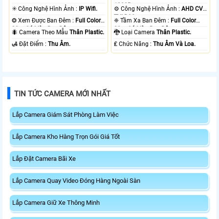
1080P .
✳️ Công Nghệ Hình Ảnh :
IP Wifi.
⚙ Công Nghệ Hình Ảnh :
AHD CVI
TVI BCS.
❂ Xem Được Ban Đêm :
Full Color
❈ Tầm Xa Ban Đêm :
Full Color
30m Có Màu Ban Ðêm.
20m Có Màu Ban Ðêm.
🐜 Camera Theo Mẫu
Thân Plastic.
🐉️ Loại Camera
Thân Plastic.
️🛃 Đặt Điểm :
Thu Âm.
️₤ Chức Năng :
Thu Âm Và Loa.
TIN TỨC CAMERA MỚI NHẤT
Lắp Camera Giám Sát Phòng Làm Việc
Lắp Camera Kho Hàng Trọn Gói Giá Tốt
Lắp Đặt Camera Bãi Xe
Lắp Camera Quay Video Đóng Hàng Ngoài Sàn
Lắp Camera Giữ Xe Thông Minh