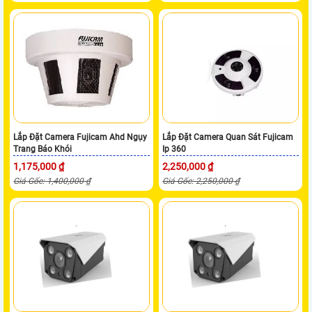
Lắp Đặt Camera Fujicam Ahd Ngụy
Lắp Đặt Camera Quan Sát Fujicam
Trang Báo Khói
Ip 360
1,175,000 ₫
2,250,000 ₫
Giá Gốc: 1,400,000 ₫
Giá Gốc: 2,250,000 ₫