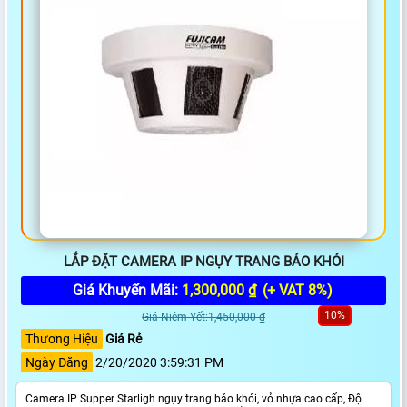
LẮP ĐẶT CAMERA IP NGỤY TRANG BÁO KHÓI
Giá Khuyến Mãi:
1,300,000 ₫
(+ VAT 8%)
10%
Giá Niêm Yết:1,450,000 ₫
Thương Hiệu
Giá Rẻ
Ngày Đăng
2/20/2020 3:59:31 PM
Camera IP Supper Starligh ngụy trang báo khói, vỏ nhựa cao cấp, Độ