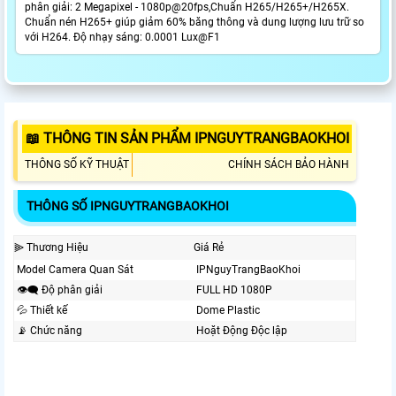
phân giải: 2 Megapixel - 1080p@20fps,Chuẩn H265/H265+/H265X.
Chuẩn nén H265+ giúp giảm 60% băng thông và dung lượng lưu trữ so
với H264. Độ nhạy sáng: 0.0001 Lux@F1
📖 THÔNG TIN SẢN PHẨM IPNGUYTRANGBAOKHOI
THÔNG SỐ KỸ THUẬT
CHÍNH SÁCH BẢO HÀNH
THÔNG SỐ IPNGUYTRANGBAOKHOI
⫸ Thương Hiệu
Giá Rẻ
Model Camera Quan Sát
IPNguyTrangBaoKhoi
👁️‍🗨 Độ phân giải
FULL HD 1080P
💦 Thiết kế
Dome Plastic
📡 Chức năng
Hoặt Động Độc lập