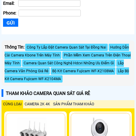
Email:
Phone:
Thông Tin:
Công Ty Lắp Đặt Camera Quan Sát Tại Đồng Nai
Hướng Dẫn
Cài Camera Kbone Trên Máy Tính
Phần Mềm Xem Camera Trên Điện Thoại
Máy Tính
Camera Quan Sát Công Nghệ Hdcvi Những Ưu Điểm Gì
Lắp
Camera Văn Phòng Giá Rẻ
Bộ Kit Camera Fujicam WF-X2108MA
Lắp Bộ
Kit Camera Fujicam WF-X2104MA
THAM KHẢO CAMERA QUAN SÁT GIÁ RẺ
CÙNG LOẠI
CAMERA 2K 4K
SẢN PHẨM THAM KHẢO