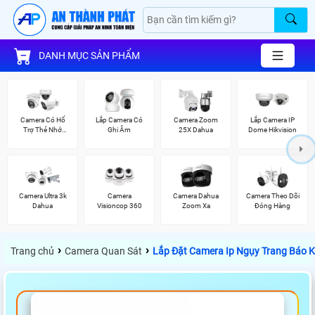
DANH MỤC SẢN PHẨM
Camera Có Hổ
Lắp Camera Có
Camera Zoom
Lắp Camera IP
Trợ Thẻ Nhớ
Ghi Âm
25X Dahua
Dome Hikvision
Vantech
Camera Ultra 3k
Camera
Camera Dahua
Camera Theo Dõi
Dahua
Visioncop 360
Zoom Xa
Đóng Hàng
›
›
Trang chủ
Camera Quan Sát
Lắp Đặt Camera Ip Ngụy Trang Báo K