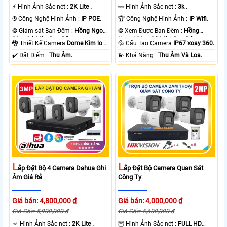
️⚡ Hình Ảnh Sắc nét :
2K Lite .
️👀 Hình Ảnh Sắc nét :
3k .
®️ Công Nghệ Hình Ảnh :
IP POE.
🏆 Công Nghệ Hình Ảnh :
IP Wifi.
❂ Giám sát Ban Đêm :
Hồng Ngoại
❂ Xem Được Ban Đêm :
Hồng
30m Có Màu Ban Ðêm.
Ngoại 30m Có Màu Ban Ðêm.
🐉️ Thiết Kế Camera
Dome Kim loại
💦 Cấu Tạo Camera
IP67 xoay 360.
+ Nhựa.
️✔️ Đặt Điểm :
Thu Âm.
️💫 Khả Năng :
Thu Âm Và Loa.
L
L
Ắp Đặt Bộ 4 Camera Dahua Ghi
Ắp Đặt Bộ Camera Quan Sát
Âm Giá Rẻ
Công Ty
Giá bán: 4,800,000 ₫
Giá bán: 4,000,000 ₫
Giá Gốc: 5,900,000 ₫
Giá Gốc: 5,600,000 ₫
🔅 Hình Ảnh Sắc nét :
2K Lite .
🦉 Hình Ảnh Sắc nét :
FULL HD