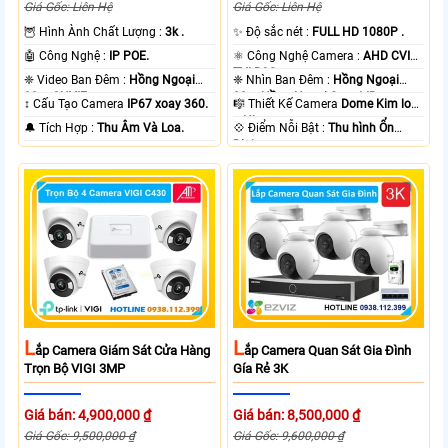
Giá Gốc: Liên Hệ
Giá Gốc: Liên Hệ
🦉 Hình Ành Chất Lượng :
3k .
✨ Độ sắc nét :
FULL HD 1080P .
🤖️ Công Nghệ :
IP POE.
⚛️ Công Nghệ Camera :
AHD CVI
TVI BCS.
❈ Video Ban Đêm :
Hồng Ngoại
❈ Nhìn Ban Đêm :
Hồng Ngoại
30m ONVIF.
20m Hồng Ngoại Smart IR.
↕️ Cấu Tạo Camera
IP67 xoay 360.
🎼️ Thiết Kế Camera
Dome Kim loại
+ Nhựa.
️🔔 Tích Hợp :
Thu Âm Và Loa.
️💠 Điểm Nỗi Bật :
Thu hình Ổn
Định.
L
L
Ắp Camera Giám Sát Cửa Hàng
Ắp Camera Quan Sát Gia Đình
Trọn Bộ VIGI 3MP
Gía Rẻ 3K
Giá bán: 4,900,000 ₫
Giá bán: 8,500,000 ₫
Giá Gốc: 9,500,000 ₫
Giá Gốc: 9,600,000 ₫