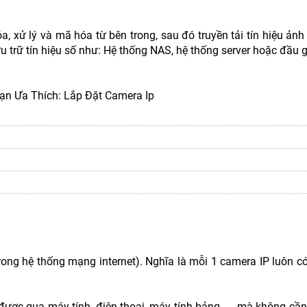
, xử lý và mã hóa từ bên trong, sau đó truyền tải tín hiệu ản
lưu trữ tín hiệu số như: Hệ thống NAS, hệ thống server hoặc đầu g
n Ưa Thích: Lắp Đặt Camera Ip
P trong hệ thống mạng internet). Nghĩa là mỗi 1 camera IP luôn có
ược qua máy tính, điện thoại, máy tính bảng..... mà không cần 