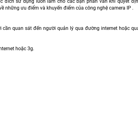
 đích sử dụng luôn làm cho các bạn phân vân khi quyết địn
 về những ưu điểm và khuyến điểm của công nghệ camera IP .
ơi cần quan sát đến người quản lý qua đường internet hoặc qu
nternet hoặc 3g.