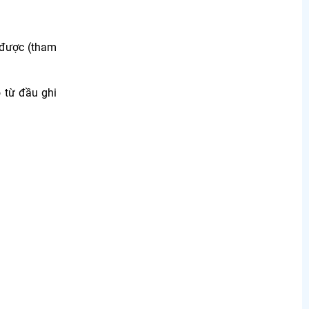
 được (tham
ó từ đầu ghi