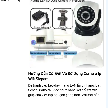
Hướng Dẫn Cài Đặt Và Sử Dụng Camera Ip
Wifi Siepem
Để tránh việc kéo dây mạng LAN lằng nhằng, bất
tiện thì Camera IP có chức năng kết nối với Wifi
giúp cho việc lắp đặt gọn gàng hơn. Với một sản
phẩm Camera IP giá rẻ, bạn có thể theo dõi ở bất
cứ đâu, bất kỳ nơi nào, không hạn chế