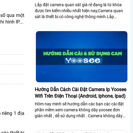
Lắp đặt camera quan sát giá rẻ đang là từ khóa
được tìm kiếm nhiều nhất hiện nay,Camera quan
h số qua một
sát là thiết bị có công nghệ thông minh.Lắp
hi hình IP….
camera sát giúp con người trong việc giám...
Hướng Dẫn Cách Cài Đặt Camera Ip Yoosee
Wifi Trên Điện Thoại (Android, Iphone, Ipad)
Hôm nay mình sẽ hướng dẫn các bạn các cài đặt
phần mềm xem camera không dây yoosee đơn
 riêng 1 địa
giản nhất , dễ sử dụng nhất . Camera không dây
hiện dang phổ biến rộng rãi trên thị trường...
các thiết bị