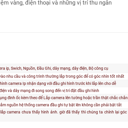
iệm vàng, điện thoại và những vị trí thu ngân
ra ip, Swich, Nguồn, Đầu Ghi, dây mạng, dây điện, Bộ công cụ
vào nhu cầu và công trình thường lắp trong góc để có góc nhìn tốt nhất
hình camera Ip nhận dạng với đầu ghi hình trước khi lắp lên cho dễ
điện và dây mạng đi song song đến vị trí đặt đầu ghi hình
ụng đinh ốc kèm theo để Lắp camera lên tường hoặc trần thật chắc chắn
cắm nguồn hệ thống camera đầu ghi tự bật lên không cần phải bật tắt
lắp camera chưa thấy hình ảnh. giờ đã thấy thì chúng ta chỉnh lại gó