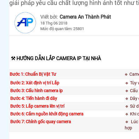
giải pháp yêu cầu chất lượng hình ảnh tốt như t
Viết bởi:
Camera An Thành Phát
18 Thg 06 2018
Mức độ quan tâm: 25801
⚒ HƯỚNG DẪN LẮP CAMERA IP TẠI NHÀ
Bước 1: Chuẩn Bị Vật Tư
🔹 Came
Bước 2: Xát định vị trí Lắp
🔹 Tùy 
Bước 3: Cấu hình camera ip
🔹 Cấu 
Bước 4: Tiến hành đi dây
🔹 Dây 
Bước 5: Lắp camera lên vị trí
🔹 Sử d
Bước 6: Cắm nguồn khởi động camera
🔹 Khi 
Bước 7: Chỉnh gốc quay camera
🔹 Lúc 
hợp