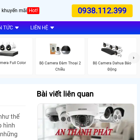
0938.112.399
 khuyến mãi
Hot!
N TỨC
LIÊN HỆ
mera Full Color
Bộ Camera Đàm Thoại 2
Bộ Camera Dahua Báo
Chiều
Động
Bài viết liên quan
như thế
p hình
g những