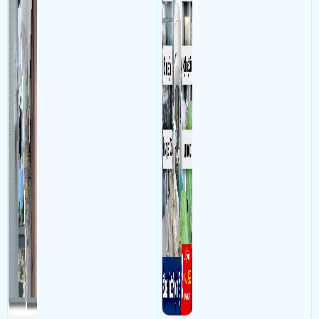
nhân viên, bảo vệ tài sản,
theo dõi an ninh trong thời
gian thực qua điện thoại
hoặc máy tính từ xa