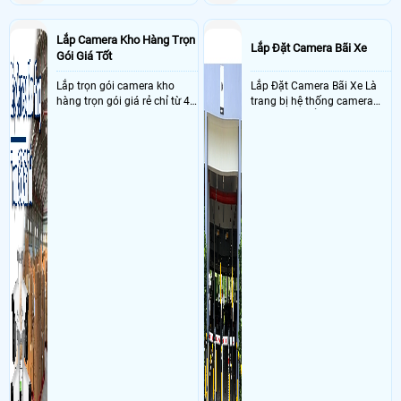
Lắp Camera Kho Hàng Trọn
Lắp Đặt Camera Bãi Xe
Gói Giá Tốt
Lắp trọn gói camera kho
Lắp Đặt Camera Bãi Xe Là
hàng trọn gói giá rẻ chỉ từ 4
trang bị hệ thống camera
triệu đồng sở hữu ngày trọn
nhận diện biển số tại khu
bộ gồm 4 camera, 1 đầu ghi
vực cổng của các bãi giữ xe
hình, ổ cứng, switch mang
kết hợp với phần mềm quản
đến giải pháp giám sát kho
lý để ghi nhận lượt xe ra vào
hàng 24/7 ổn định với độ
chụp hình thông tin xe và
sắc nét cao
biển số lưu trực tiếp về máy
tinh trạm để nhân viên tiện
đối soát, tính tiền xe xe ra
khỏi bãi