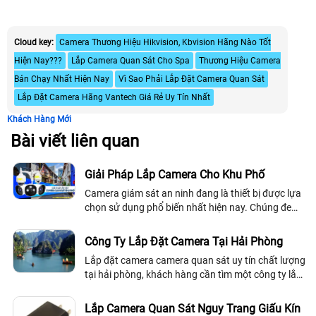
Cloud key:
Camera Thương Hiệu Hikvision, Kbvision Hãng Nào Tốt
Hiện Nay???
Lắp Camera Quan Sát Cho Spa
Thương Hiệu Camera
Bán Chạy Nhất Hiện Nay
Vì Sao Phải Lắp Đặt Camera Quan Sát
Lắp Đặt Camera Hãng Vantech Giá Rẻ Uy Tín Nhất
Khách Hàng Mới
Bài viết liên quan
Giải Pháp Lắp Camera Cho Khu Phố
Camera giám sát an ninh đang là thiết bị được lựa
chọn sử dụng phổ biến nhất hiện nay. Chúng đem
lại những giải pháp lắp camera cho khu phố tối ưu
bảo vệ an ninh hiệu quả
Công Ty Lắp Đặt Camera Tại Hải Phòng
Lắp đặt camera camera quan sát uy tín chất lượng
tại hải phòng, khách hàng cần tìm một công ty lắp
đặt camera quang sát uy tín. công ty chúng tôi
cung cấp khách hàng danh sách...
Lắp Camera Quan Sát Nguy Trang Giấu Kín