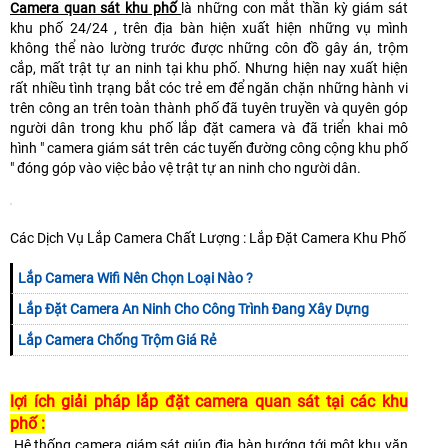
Camera quan sát khu phố
là những con mắt thần kỳ giám sát
khu phố 24/24 , trên địa bàn hiện xuất hiện những vụ mình
không thể nào lường trước được những côn đồ gây án, trộm
cắp, mất trật tự an ninh tại khu phố. Nhưng hiện nay xuất hiện
rất nhiều tình trạng bắt cóc trẻ em để ngăn chặn những hành vi
trên công an trên toàn thành phố đã tuyên truyền và quyên góp
người dân trong khu phố lắp đặt camera và đã triển khai mô
hình " camera giám sát trên các tuyến đường công cộng khu phố
" đóng góp vào việc bảo vệ trật tự an ninh cho người dân.
Các Dịch Vụ Lắp Camera Chất Lượng : Lắp Đặt Camera Khu Phố
Lắp Camera Wifi Nên Chọn Loại Nào ?
Lắp Đặt Camera An Ninh Cho Công Trình Đang Xây Dựng
Lắp Camera Chống Trộm Giá Rẻ
lợi ích giải pháp lắp đặt camera quan sát tại các khu
phố :
Hệ thống camera giám sát giúp địa bàn hướng tới một khu văn