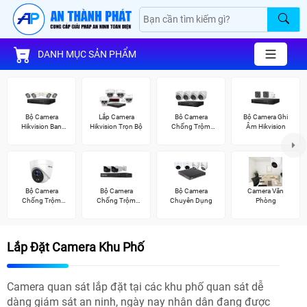
DANH MỤC SẢN PHẨM
Bộ Camera
Lắp Camera
Bô Camera
Bộ Camera Ghi
Hikvision Ban
Hikvision Trọn Bộ
Chống Trộm
Âm Hikvision
Đêm Có Màu
Hikvision
Bộ Camera
Bộ Camera
Bộ Camera
Camera Văn
Chống Trộm
Chống Trộm
Chuyên Dụng
Phòng
Hikvision
Visioncop
Lắp Đặt Camera Khu Phố
Camera quan sát lắp đặt tại các khu phố quan sát dễ
dàng giám sát an ninh, ngày nay nhân dân đang được