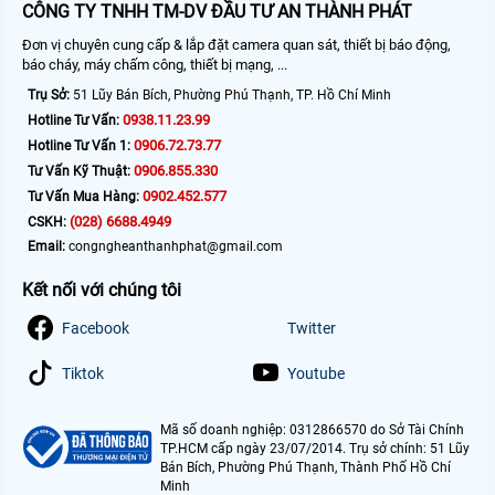
CÔNG TY TNHH TM-DV ĐẦU TƯ AN THÀNH PHÁT
Đơn vị chuyên cung cấp & lắp đặt camera quan sát, thiết bị báo động,
báo cháy, máy chấm công, thiết bị mạng, ...
Trụ Sở:
51 Lũy Bán Bích, Phường Phú Thạnh, TP. Hồ Chí Minh
0938.11.23.99
Hotline Tư Vấn:
0906.72.73.77
Hotline Tư Vấn 1:
0906.855.330
Tư Vấn Kỹ Thuật:
0902.452.577
Tư Vấn Mua Hàng:
(028) 6688.4949
CSKH:
Email:
congngheanthanhphat@gmail.com
Kết nối với chúng tôi
Facebook
Twitter
Tiktok
Youtube
Mã số doanh nghiệp: 0312866570 do Sở Tài Chính
TP.HCM cấp ngày 23/07/2014. Trụ sở chính: 51 Lũy
Bán Bích, Phường Phú Thạnh, Thành Phố Hồ Chí
Minh