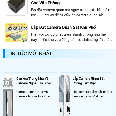
Cho Văn Phòng
lắp đặt camera quan sát ngụy trang giấu kín giá rẻ
0938 11 23 99 để tư vấn lắp camera quan sát
ngụy trang hoặc giấu kín không ai biết hiệu quả
nhất
Lắp Đặt Camera Quan Sát Khu Phố
Hiện với tốc độ phát triển nhanh chóng như hiện
nay, nhiều khu vực đông dân cư sinh sống đã chủ
động lắp đặt camera quan sát Khu Phố để đảm
bảo an ninh tối đa, hạn chế trộm cắp...
TIN TỨC MỚI NHẤT
Camera Trong Nhà Và
Lắp Camera Giám Sát
Camera Ngoài Trời Khác
Phòng Làm Việc
Nhau Như Thế Nào
Camera Trong Nhà Và
Lắp camera giám sát phòng
Camera Ngoài Trời Khác
làm việc là lắp đặt các
Nhau ở tính năng chống
camera ghi hình ảnh sắc nét
nước và chống bụi của
và âm thanh trong phòng
camera
làm việc với mục đích giám
sát quá trình làm việc của