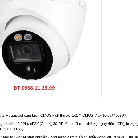
iải 2 Megapixel cảm biến CMOS kích thước 1/2.7" CMOS Max 30fps@1080P
g tối thiểu 0.02Lux/F2.0(Color), 30IRE, 0Lux IR on , chế độ ngày đêm(ICR), tự
C / HLC / DW),
c năng IoT - phát hiện chuyển động bằng cảm biến chuyển động PIR tầm xa 10m, gó