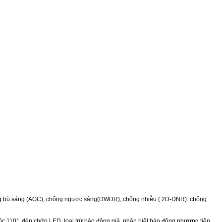
 động bù sáng (AGC), chống ngược sáng(DWDR), chống nhiễu ( 2D-DNR). chống
c 110°, đèn chớp LED, loại trừ báo động giả, phân biệt báo động phương tiện