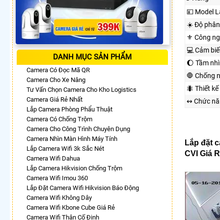
💴 Model 
☀️ Độ phân
⚜️ Công n
💻 Cảm biế
DANH MỤC SẢN PHẨM
🌔 Tầm nh
Camera Có Đọc Mã QR
🛑 Chống 
Camera Cho Xe Nâng
🐜 Thiết kế
Tư Vấn Chọn Camera Cho Kho Logistics
Camera Giá Rẻ Nhất
↭ Chức nă
Lắp Camera Phòng Phẩu Thuật
Camera Có Chống Trộm
Camera Cho Công Trình Chuyên Dụng
Camera Nhìn Màn Hình Máy Tính
Lắp đặt c
Lắp Camera Wifi 3k Sắc Nét
CVI Giá R
Camera Wifi Dahua
Lắp Camera Hikvision Chống Trộm
Camera Wifi Imou 360
Lắp Đặt Camera Wifi Hikvision Báo Động
Camera Wifi Không Dây
Camera Wifi Kbone Cube Giá Rẻ
Camera Wifi Thân Cố Định