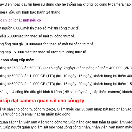
y điện hoặc dây tín hiệu sử dụng cho hệ thống mà không có công ty camera nào k
amera, đầu ghi hình bảo hành 24 tháng
c chi phí phát sinh nếu có
n nguồn 6.000/mét tín theo số mét thi công thực tế.
 hiệu 6.000/mét tính theo số mét thi công thực tế.
ong ống ruột gà 10.000/mét tính theo số mét thi công thực tế.
ong nẹp 15.000/ mét tính theo số lượng thi công thực tế.
y chọn nâng cấp thêm
ứng từ 250GB lên 500 GB (lưu 5 ngày- 7ngày) khách hàng bù thêm 400.000 (VNĐ
ứng từ 500GB lên 1. 000 GB (1TB) (lưu 10 ngày- 15 ngày) khách hàng bù thêm 4
ứng từ 500GB lên 2. 000 GB (2TB) (lưu 15 ngày -20 ngày) khách hàng bù thêm 1.
đầu ghi 4 cổng lên đầu ghi hình 8 kênh ( để sau này nâng cấp thêm camera) khác
hi lắp đặt camera quan sát cho công ty
 tài sản cho công ty, công ty 24/24, Giảm thiểu các vụ xâm nhập bất hợp pháp vào 
và tự động gửi email hặc tin nhắn báo động
quan sát nhân viên làm việc trong công ty: Giúp nâng cao tinh thần tự giác làm vi
. Giúp người quản lý giám sát mọi hoạt động công nhân, nhân viên, vận hành má