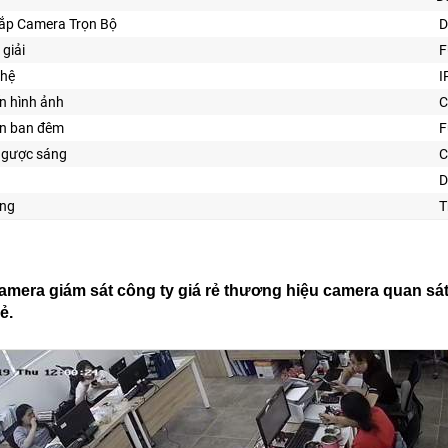
Lắp Camera Trọn Bộ
D
 giải
F
ghệ
I
n hình ảnh
ìn ban đêm
F
ngược sáng
C
D
ng
T
amera giám sát công ty giá rẻ thương hiệu camera quan sá
ẻ.