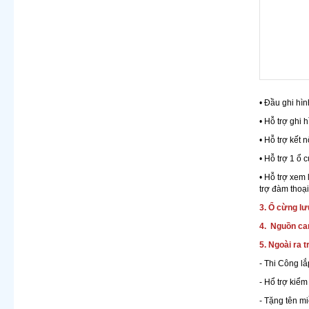
• Đầu ghi hì
• Hỗ trợ ghi 
• Hỗ trợ kết
• Hỗ trợ 1 ổ
• Hỗ trợ xem 
trợ đàm thoại
3. Ổ cừng l
4. Nguồn cam
5. Ngoài ra 
- Thi Công lắ
- Hổ trợ kiể
- Tặng tên m