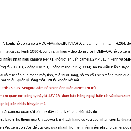
nh 4/ kênh, hỗ trợ camera HDCVI/Analog/IP/TVI/AHD, chuẩn nén hình ảnh H.264, 
hình tất cả các kênh 1080N, cổng ra tín hiệu video đồng thời HDMI/VGA, hỗ trợ xem 
 nối nhiều nhãn hiệu camera IP(4+1,) hỗ trợ lên đến camera 2MP đầu 4 kênh và 5MP
 cứng tối đa 6TB, 2 cổng usd 2.0, 1 cổng mạng RJ45(100M), hỗ trợ điều kiển quay 
lại và trực tiếp qua mạng máy tính, thiết bị di động, hỗ trợ cấu hình thông minh qu
 hai chiều, quản lý đồng thời 128 tài khoản kết nối
ưu trữ 250GB Seagate đảm bảo hình ảnh luôn được lưu trữ
era quan sát công ty này là 12V 2A đảm bảo hồng ngoại luôn tốt vào ban đêm
trọn bộ còn nhiều khuyến mãi
:
p đặt camera quan sát công ty đầy đủ jack và phụ kiện đầy đủ.
m tra bảo trì hệ thống qua Ultravewer khi khách hàng có yêu cầu, nhân viên kỹ thu
iền Pro xem tron đời để truy cập qua nhanh hơn tên miền miễn phí cho camera quan