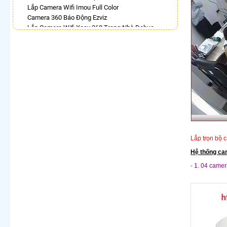
Lắp Camera Wifi Imou Full Color
Camera 360 Báo Động Ezviz
Lắp Camera Wifi Xoay 360 Trong Nhà Dahua
Camera Wifi 360 Full Color
Lắp Camera Wifi Dahua Xoay 360 Giá Rẻ
Camera Imou 360
Camera Wifi Kbvision Xoay 360 Giá Rẻ
Camera Hdparagon Xoay 360 Độ
LẮP CAMERA THEO NHU CẦU
Lắp Camera Văn Phòng Giá Rẻ
Lắp Camera Nhà Xưởng Giá Rẻ
Lắp Camera Gia Đình Giá Rẻ
Lắp trọn bộ 
Lắp Camera Kho Hàng Giá Rẻ
Lắp Camera Cửa Hàng Giá Rẻ
Hệ thống ca
Lắp Camera Wifi Giá Rẻ Chính Hãng
- 1. 04 came
Lắp Camera Công Trình Giá Rẻ
Camera 360 Giá Rẻ