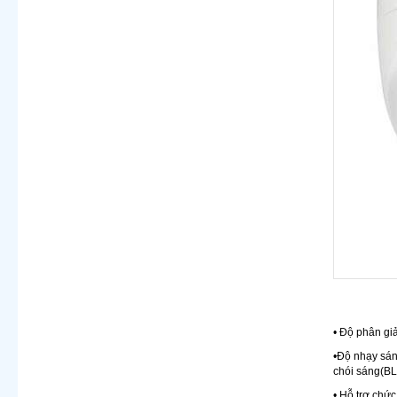
• Độ phân g
•Độ nhạy sán
chói sáng(BL
• Hỗ trợ chứ