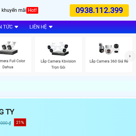
0938.112.399
 khuyến mãi
Hot!
N TỨC
LIÊN HỆ
mera Full Color
Lắp Camera Kbvision
Lắp Camera 360 Giá Rẻ
Dahua
Trọn Gói
G TY
21%
,000 ₫