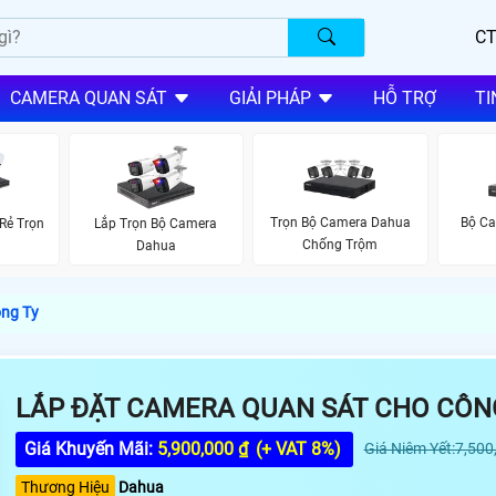
CT
CAMERA QUAN SÁT
GIẢI PHÁP
HỖ TRỢ
TI
Trọn Bộ Camera Dahua
Bộ Ca
Rẻ Trọn
Lắp Trọn Bộ Camera
Chống Trộm
Dahua
ông Ty
LẮP ĐẶT CAMERA QUAN SÁT CHO CÔN
Giá Khuyến Mãi:
5,900,000 ₫
(+ VAT 8%)
Giá Niêm Yết:7,500
Thương Hiệu
Dahua