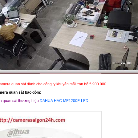
camera quan sát dành cho công ty khuyến mãi trọn bộ 5.900.000
.
mera quan sát bao gồm:
ra quan sát thương hiệu
DAHUA:HAC-ME1200E-LED