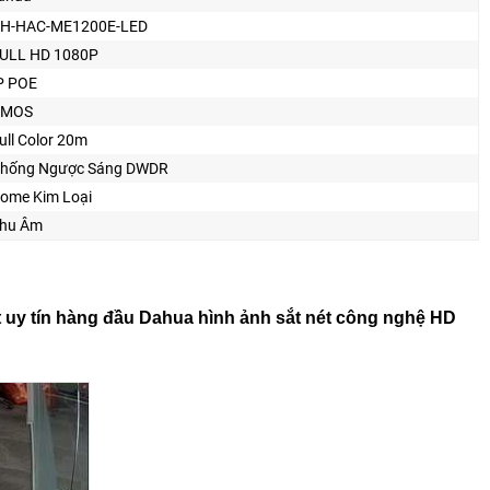
H-HAC-ME1200E-LED
ULL HD 1080P
P POE
CMOS
ull Color 20m
hống Ngược Sáng DWDR
ome Kim Loại
hu Âm
t uy tín hàng đầu Dahua hình ảnh sắt nét công nghệ HD