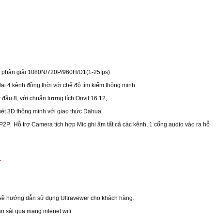
độ phân giải 1080N/720P/960H/D1(1-25fps)
lại 4 kênh đồng thời với chế độ tìm kiếm thông minh
 đầu 8, với chuẩn tương tích Onvif 16.12,
quét 3D thông minh với giao thức Dahua
a P2P, Hỗ trợ Camera tích hợp Mic ghi âm tất cả các kênh, 1 cổng audio vào ra hỗ
.
ật sẽ hướng dẫn sử dụng Ultravewer cho khách hàng.
 sát qua mạng intenet wifi.