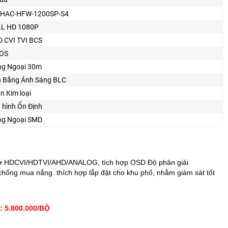
-HAC-HFW-1200SP-S4
L HD 1080P
 CVI TVI BCS
OS
g Ngoại 30m
 Bằng Ánh Sáng BLC
n Kim loại
 hình Ổn Định
g Ngoại SMD
ợ HDCVI/HDTVI/AHD/ANALOG, tích hợp OSD Độ phân giải
hống mua nắng. thích hợp lắp đặt cho khu phố, nhằm giám sát tốt
5.800.000/BỘ