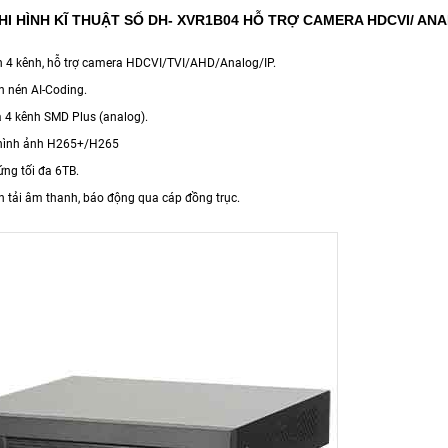
HI HÌNH KĨ THUẬT SỐ DH- XVR1B04 HỖ TRỢ CAMERA HDCVI/ ANA
nh 4 kênh, hỗ trợ camera HDCVI/TVI/AHD/Analog/IP.
n nén AI-Coding.
đa 4 kênh SMD Plus (analog).
 hình ảnh H265+/H265
cứng tối đa 6TB.
ền tải âm thanh, báo động qua cáp đồng trục.