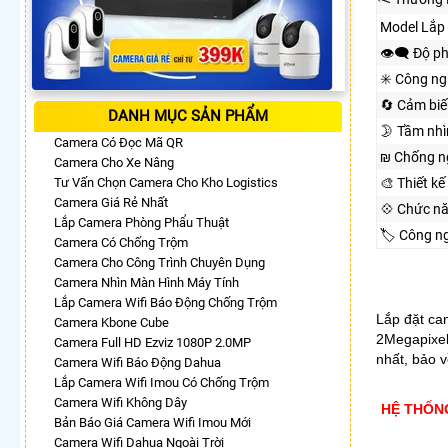
Model Lắp
👁️‍🗨 Độ p
✳️ Công n
🔄 Cảm biế
DANH MỤC SẢN PHẨM
🌛 Tầm nh
Camera Có Đọc Mã QR
₪ Chống n
Camera Cho Xe Nâng
Tư Vấn Chọn Camera Cho Kho Logistics
🎨 Thiết kế
Camera Giá Rẻ Nhất
💠 Chức n
Lắp Camera Phòng Phẩu Thuật
🏷 Công n
Camera Có Chống Trộm
Camera Cho Công Trình Chuyên Dụng
Camera Nhìn Màn Hình Máy Tính
Lắp Camera Wifi Báo Động Chống Trộm
Lắp đặt ca
Camera Kbone Cube
2Megapixel
Camera Full HD Ezviz 1080P 2.0MP
nhất, bảo v
Camera Wifi Báo Động Dahua
Lắp Camera Wifi Imou Có Chống Trộm
Camera Wifi Không Dây
HỆ THỐN
Bản Báo Giá Camera Wifi Imou Mới
Camera Wifi Dahua Ngoài Trời