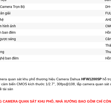
 Camera Trọn Bộ
DH
hân giải
FUL
ghệ
AHD
n hình ảnh
CM
ìn ban đêm
Hồn
gược sáng
Cân
Thâ
ăng
Thu
ghệ ban đêm
Hồn
mera quan sát khu phố thương hiệu Camera
Dahua
HFW1200SP
hỗ tr
 cảm biến CMOS kích thước 1/2.7", 30fps@108, lắp camera quan sát c
ề tài sản
G CAMERA QUAN SÁT KHU PHỐ, NHÀ XƯỞNG BAO GỒM CHỈ CÒN: 