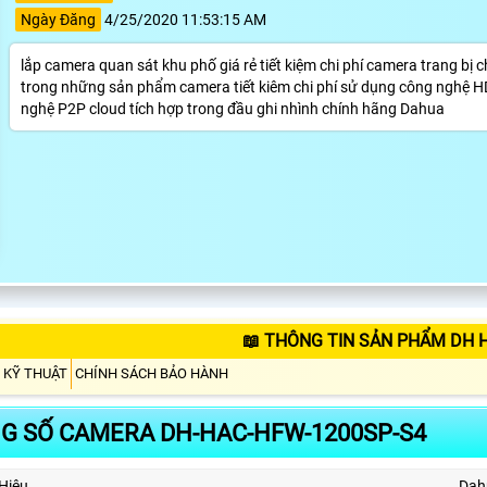
Ngày Đăng
4/25/2020 11:53:15 AM
lắp camera quan sát khu phố giá rẻ tiết kiệm chi phí camera trang 
trong những sản phẩm camera tiết kiêm chi phí sử dụng công nghệ HD
nghệ P2P cloud tích hợp trong đầu ghi nhình chính hãng Dahua
📖 THÔNG TIN SẢN PHẨM DH 
 KỸ THUẬT
CHÍNH SÁCH BẢO HÀNH
G SỐ CAMERA DH-HAC-HFW-1200SP-S4
Hiệu
Dah