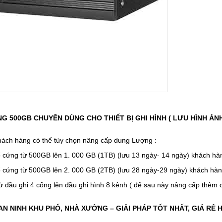
NG 500GB CHUYÊN DÙNG CHO THIẾT BỊ GHI HÌNH ( LƯU HÌNH ẢNH
hách hàng có thể tùy chọn nâng cấp dung Lượng :
 cứng từ 500GB lên 1. 000 GB (1TB) (lưu 13 ngày- 14 ngày) khách h
 cứng từ 500GB lên 2. 000 GB (2TB) (lưu 28 ngày-29 ngày) khách hà
ừ đầu ghi 4 cổng lên đầu ghi hình 8 kênh ( để sau này nâng cấp thê
N NINH KHU PHỐ, NHÀ XƯỞNG – GIẢI PHÁP TỐT NHẤT, GIÁ RẺ