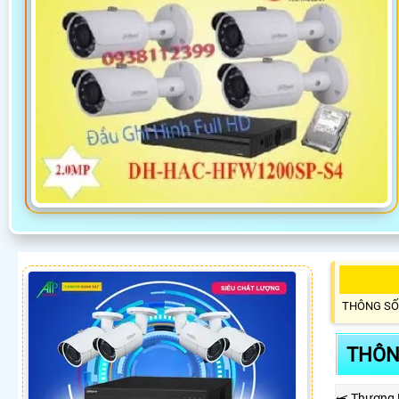
THÔNG SỐ
THÔN
⥷ Thương 