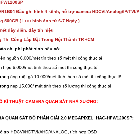
-HFW1200SP
VR1B04 Đầu ghi hình 4 kênh, hỗ trợ camera HDCVI/Analog/IP/TVI/
g 500GB ( Lưu hình ảnh từ 6-7 Ngày )
mét dây điện, dây tín hiệu
g Thi Công Lắp Đặt Trong Nội Thành TP.HCM
các chi phí phát sinh nếu có:
iện nguồn 6.000/mét tín theo số mét thi công thực tế.
ín hiệu 6.000/mét tính theo số mét thi công thực tế.
trong ống ruột gà 10.000/mét tính theo số mét thi công thực tế.
trong nẹp 15.000/ mét tính theo số lượng thi công thực tế.
Ố KĨ THUẬT CAMERA QUAN SÁT NHÀ XƯỞNG:
A QUAN SÁT ĐỘ PHÂN GIẢI 2.0 MEGAPIXEL HAC-HFW1200SP:
hỗ trợ HDCVI/HDTVI/AHD/ANALOG, tích hợp OSD