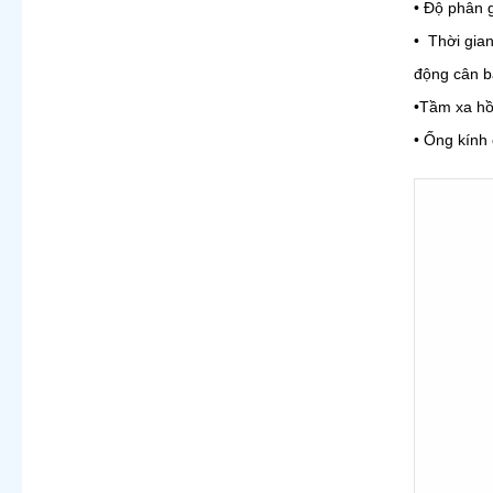
• Độ phân 
• Thời gia
động cân b
•Tầm xa hồ
• Ống kính