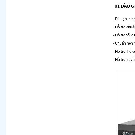
01 ĐẦU G
- Đầu ghi hì
- Hỗ trợ chuẩ
- Hỗ trợ tối 
- Chuẩn nén
- Hỗ trợ 1 ổ 
- Hỗ trợ truy