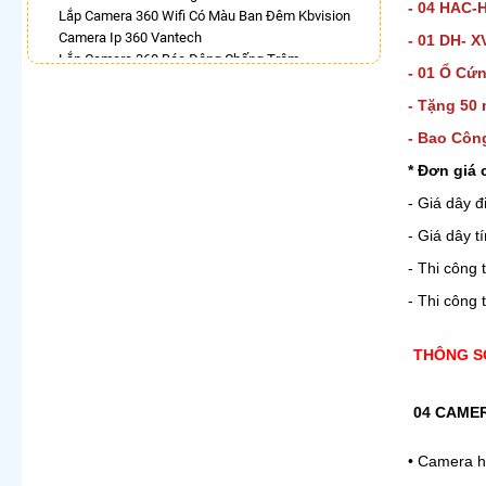
- 04 HAC
Lắp Camera 360 Wifi Có Màu Ban Đêm Kbvision
Camera Ip 360 Vantech
- 01 DH- X
Lắp Camera 360 Báo Động Chống Trộm
- 01 Ổ Cứn
Camera Visioncop 360
Camera Xoay 360 Kbvision Giá Rẻ
- Tặng 50 
Camera Wifi 360 Full Color
- Bao Côn
Lắp Camera Wifi Dahua Xoay 360 Giá Rẻ
Camera Wifi 360 Full Color Dahua
* Đơn giá 
- Giá dây đ
LẮP CAMERA THEO NHU CẦU
Lắp Camera Văn Phòng Giá Rẻ
- Giá dây t
Lắp Camera Nhà Xưởng Giá Rẻ
- Thi công 
Lắp Camera Gia Đình Giá Rẻ
Lắp Camera Kho Hàng Giá Rẻ
- Thi công 
Lắp Camera Cửa Hàng Giá Rẻ
Lắp Camera Wifi Giá Rẻ Chính Hãng
THÔNG S
Lắp Camera Công Trình Giá Rẻ
Camera 360 Giá Rẻ
04 CAMER
• Camera 