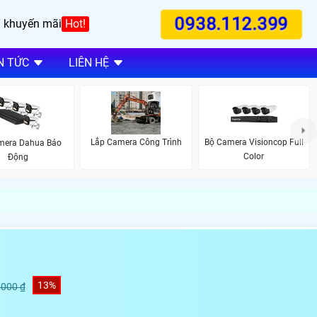
0938.112.399
 khuyến mãi
Hot!
N TỨC
LIÊN HỆ
Lắp Camera Công Trình
Bộ Camera Visioncop Full
mera Dahua Báo
Color
Động
13%
,000 ₫