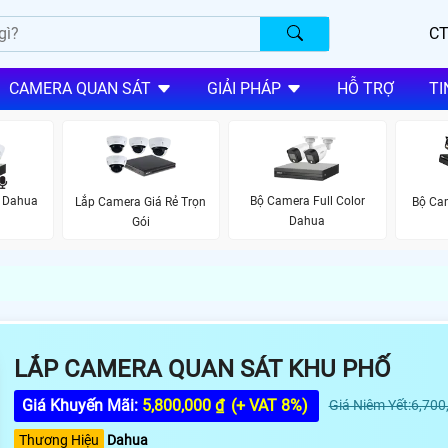
CT
CAMERA QUAN SÁT
GIẢI PHÁP
HỖ TRỢ
TI
 Dahua
Bộ Camera Full Color
Lắp Camera Giá Rẻ Trọn
Bộ Ca
Dahua
Gói
LẮP CAMERA QUAN SÁT KHU PHỐ
Giá Khuyến Mãi:
5,800,000 ₫
(+ VAT 8%)
Giá Niêm Yết:6,700
Thương Hiệu
Dahua