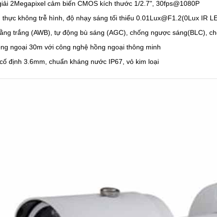
giải 2Megapixel cảm biến CMOS kích thước 1/2.7", 30fps@1080P
n thực không trễ hình, độ nhạy sáng tối thiểu 0.01Lux@F1.2(0Lux IR L
ằng trắng (AWB), tự động bù sáng (AGC), chống ngược sáng(BLC), c
ng ngoại 30m với công nghệ hồng ngoại thông minh
 cố định 3.6mm, chuẩn kháng nước IP67, vỏ kim loại